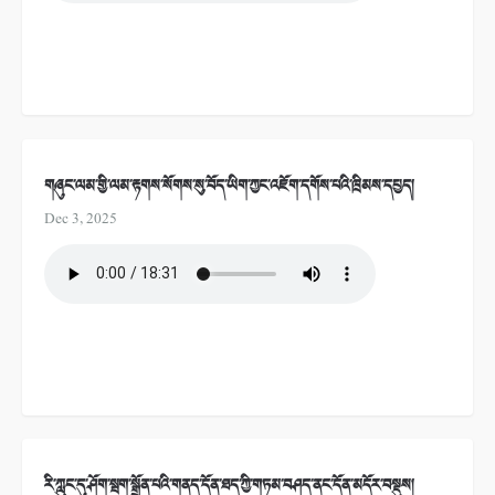
གཞུང་ལམ་གྱི་ལམ་རྟགས་སོགས་སུ་བོད་ཡིག་ཀྱང་འཇོག་དགོས་པའི་ཁྲིམས་དཔྱད།
Dec 3, 2025
རི་ཀླུང་དུ་ཤོག་སྦག་སྒྲོན་པའི་གནད་དོན་ཐད་ཀྱི་གཏམ་བཤད་ནང་དོན་མདོར་བསྡུས།