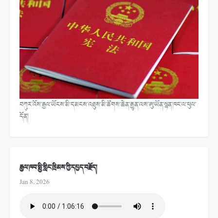
བཀུར་འོས་རྒྱལ་ཡོངས་མི་དམངས་འཐུས་མི་ཚོགས་ཆེན་རྒྱུན་ལས་ཨུ་ཡོན་ལྷན་ཁང་ལ་ཕུལ་
དོན།
རྒྱལ་ཁབ་སྤྱི་གླིང་ཁྲིམས་ཀྱི་དཔྱད་བརྗོད།
Jan 8, 2026