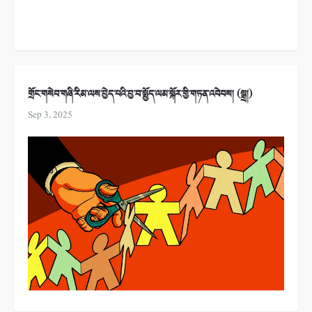
གྲོང་གསེབ་གཞི་རིམ་ལས་བྱེད་པའི་བྱ་བ་སྤྱོད་ལམ་སྐོར་གྱི་གཏན་འབེབས། (སྒྲ།)
Sep 3, 2025