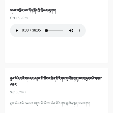
དཔལ་འབྱོར་ལས་དོན་སྐོར་གྱི་ཁྲིམས་ལུགས།
Oct 13, 2025
རྒྱལ་ཡོངས་མི་དམངས་འཐུས་མི་ཚོགས་ཆེན་མི་རིགས་ཨུ་ཡོན་ལྷན་ཁང་ལ་ཕུལ་བའི་བསམ་
འཆར།
Sep 3, 2025
རྒྱལ་ཡོངས་མི་དམངས་འཐུས་མི་ཚོགས་ཆེན་མི་རིགས་ཨུ་ཡོན་ལྷན་ཁང་ལགས།