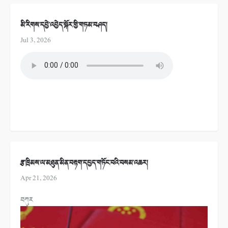
མི་རིགས་དབྱེ་འབྱེད་སྐོར་གྱི་གཏམ་བཤད།
Jul 3, 2026
རྩ་ཁྲིམས་ལ་མཐུན་མིན་བརྟག་དཔྱད་གཏོང་བའི་བསམ་འཆར།
Apr 21, 2026
བཀུར