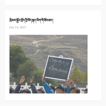
ཁྲིམས་སྐྱོང་ཁྲོད་ཀྱི་བོད་སྐད་ཡིག་གི་ཐོབ་ཐང་།
Oct 14, 2025