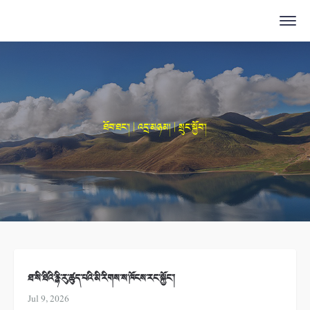
ཐོབ་ཐང་། | འདྲ་མཉམ། | སྲུང་སྐྱོབ་།
ཐ་སི་ཐིའི་རྙི་རུ་ཚུད་པའི་མི་རིགས་ས་ཁོངས་རང་སྐྱོང་།
Jul 9, 2026