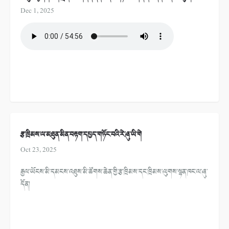
Dec 1, 2025
རྩ་ཁྲིམས་ལ་མཐུན་མིན་བརྟག་དཔྱད་གཏོང་བའི་རེ་ཞུ་ཡི་གེ
Oct 23, 2025
རྒྱལ་ཡོངས་མི་དམངས་འཐུས་མི་ཚོགས་ཆེན་གྱི་རྩ་ཁྲིམས་དང་ཁྲིམས་ལུགས་ལྷན་ཁང་ལ་ཞུ་
དོན།