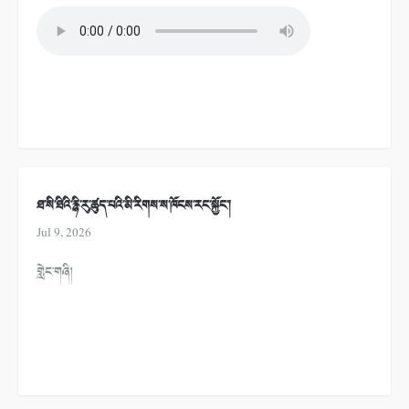
ཐ་སི་ཐིའི་རྙི་རུ་ཚུད་པའི་མི་རིགས་ས་ཁོངས་རང་སྐྱོང་།
Jul 9, 2026
གླེང་གཞི།