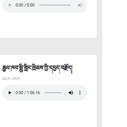
རྒྱལ་ཁབ་སྤྱི་གླིང་ཁྲིམས་ཀྱི་དཔྱད་བརྗོད།
Jan 8, 2026