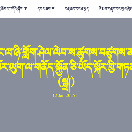
ྲ་ཚིགས་འདིའི་སྐོར།
▼
དཀར་ཆག
▼
བརྡ་ཆད་དང་ཐ་སྙད།
ཁྲིམས་གཞུང་དང་ཡུལ་ཁྲི
ང་ལ་ཉི་གློག་ཤེལ་ལེབ་ས་ཚུགས་བཙུགས་ན་
་ཡུག་ལ་གནོད་སྐྱོན་ཅི་ཡོད་སྐོར་གྱི་
(སྒྲ།)
12 Jan 2025 |