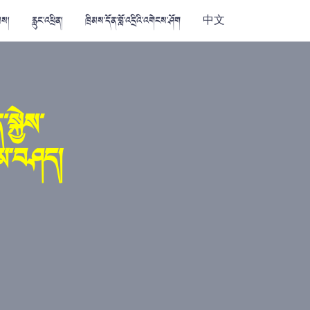
མས།
རླུང་འཕྲིན།
ཁྲིམས་དོན་བློ་འདྲིའི་འགེངས་ཤོག
中文
སྐྱེས་
གཏམ་བཤད།