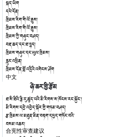
སྐད་ཡིག
དཔེ་དོན།
ཁྲིམས་རིག་གི་ལོ་རྒྱུས།
ཁྲིམས་རིག་གི་ལོ་རྒྱུས།
ཁྲིམས་ཀྱི་གཞུང་བཤད།
བརྡ་ཆད་དང་ཐ་སྙད།
ཁྲིམས་གཞུང་དང་ཡུལ་ཁྲིམས།
རླུང་འཕྲིན།
ཁྲིམས་དོན་བློ་འདྲིའི་འགེངས་ཤོག
中文
ཉེ་ཆར་གྱི་རྩོམ
ཐ་སི་ཐིའི་རྙི་རུ་ཚུད་པའི་མི་རིགས་ས་ཁོངས་རང་སྐྱོང་།
མི་རིགས་དབྱེ་འབྱེད་སྐོར་གྱི་གཏམ་བཤད།
རྩ་ཁྲིམས་ལ་མཐུན་མིན་བརྟག་དཔྱད་གཏོང་བའི་
བསམ་འཆར།
合宪性审查建议