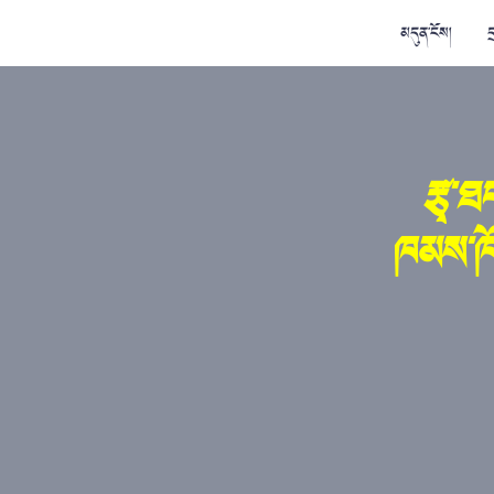
མདུན་ངོས།
ད
རྩྭ་ཐ
ཁམས་ཁོར