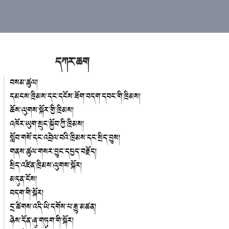
དཀར་ཆག
བསམ་ཚུལ།
དམངས་ཁྲིམས་དང་དངོས་ཟོག་བདག་དབང་གི་ཁྲིམས།
ཆོས་ལུགས་སྐོར་གྱི་ཁྲིམས།
འཁོར་ཡུག་སྲུང་སྐྱོབ་ཀྱི་ཁྲིམས།
སློབ་གསོ་དང་འབྲེལ་བའི་ཁྲིམས་དང་སྲིད་བྱུས།
གནས་ཚུལ་གསར་བྱུང་དཔྱད་བརྗོད།
སྲིད་འཛིན་ཁྲིམས་ལུགས་སྐོར།
མདུན་ངོས།
བདག་གི་སྐོར།
དྲ་ཚིགས་འདི་ཡི་དགོས་པ་རྒྱུ་མཚན།
ཉེས་དོན་ཞུ་གཏུག་གི་སྐོར།