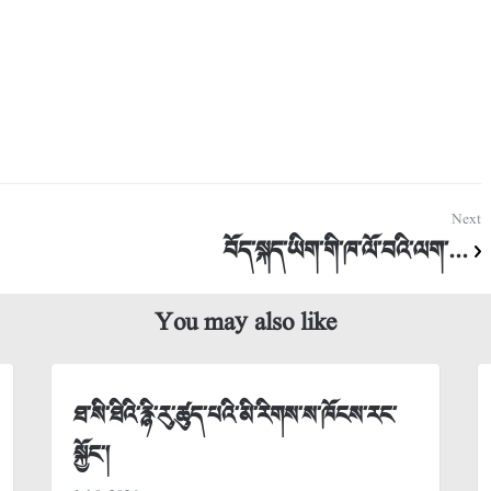
Next
བོད་སྐད་ཡིག་གི་ཁ་ལོ་བའི་ལག་...
You may also like
ཐ་སི་ཐིའི་རྙི་རུ་ཚུད་པའི་མི་རིགས་ས་ཁོངས་རང་
སྐྱོང་།