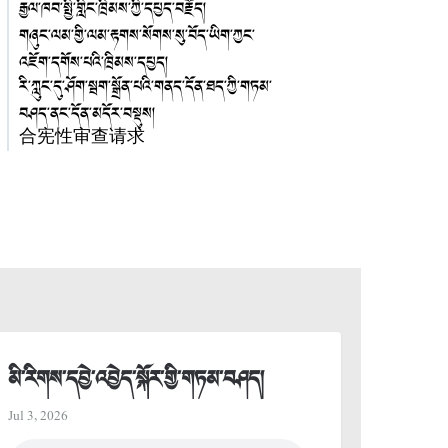
རྒྱལ་ཁབ་སྤྱི་གླིང་ཁྲིམས་ཀྱི་དཔྱད་བརྗོད།
གཞུང་ལམ་གྱི་ལམ་རྟགས་སོགས་སུ་བོད་ཡིག་ཀྱང་
འཇོག་དགོས་པའི་ཁྲིམས་དཔྱད།
རི་ཀླུང་དུ་ཤོག་སྦག་སྒྲོན་པའི་གནད་དོན་ཐད་ཀྱི་གཏམ་
བཤད་ནང་དོན་མདོར་བསྡུས།
合宪性审查请求
མི་རིགས་དབྱེ་འབྱེད་སྐོར་གྱི་གཏམ་བཤད།
Jul 3, 2026