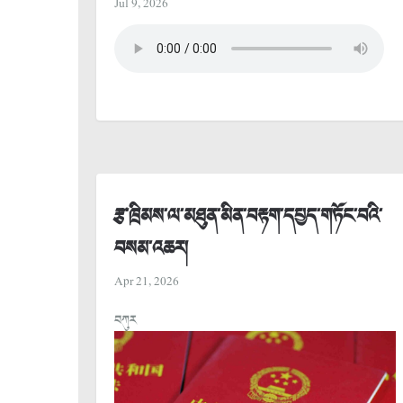
Jul 9, 2026
རྩ་ཁྲིམས་ལ་མཐུན་མིན་བརྟག་དཔྱད་གཏོང་བའི་
བསམ་འཆར།
Apr 21, 2026
བཀུར