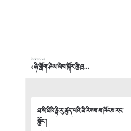
Previous
ཉི་གློག་ཤེལ་ལེབ་སྐོར་གྱི་ཁྲ...
ཐ་སི་ཐིའི་རྙི་རུ་ཚུད་པའི་མི་རིགས་ས་ཁོངས་རང་
སྐྱོང་།