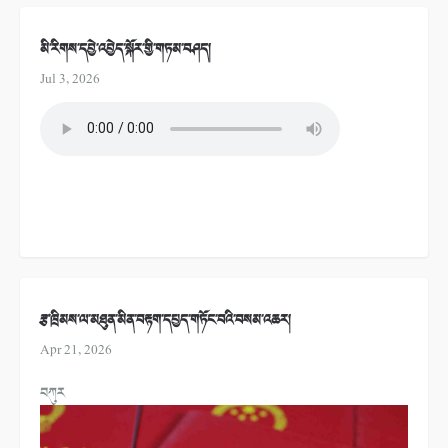
མི་རིགས་དབྱེ་འབྱེད་སྐོར་གྱི་གཏམ་བཤད།
Jul 3, 2026
རྩ་ཁྲིམས་ལ་མཐུན་མིན་བརྟག་དཔྱད་གཏོང་བའི་བསམ་འཆར།
Apr 21, 2026
བཀུར