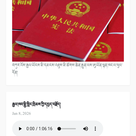
བཀུར་འོས་རྒྱལ་ཡོངས་མི་དམངས་འཐུས་མི་ཚོགས་ཆེན་རྒྱུན་ལས་ཨུ་ཡོན་ལྷན་ཁང་ལ་ཕུལ་
དོན།
རྒྱལ་ཁབ་སྤྱི་གླིང་ཁྲིམས་ཀྱི་དཔྱད་བརྗོད།
Jan 8, 2026