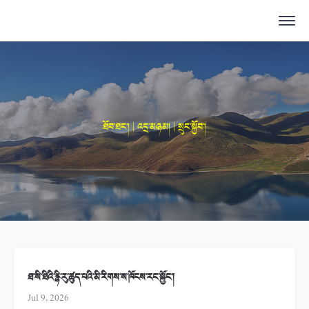
ཐོབ་ཐང་། | འདྲ་མཉམ། | སྲུང་སྐྱོབ་།
ཐ་སི་ཐིའི་རྙི་རུ་ཚུད་པའི་མི་རིགས་ས་ཁོངས་རང་སྐྱོང་།
Jul 9, 2026