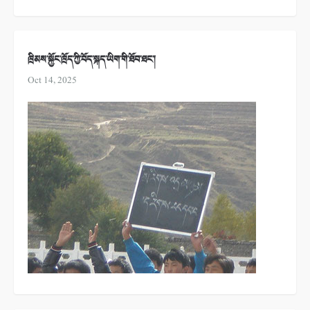
ཁྲིམས་སྐྱོང་ཁྲོད་ཀྱི་བོད་སྐད་ཡིག་གི་ཐོབ་ཐང་།
Oct 14, 2025