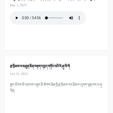
Dec 1, 2025
རྩ་ཁྲིམས་ལ་མཐུན་མིན་བརྟག་དཔྱད་གཏོང་བའི་རེ་ཞུ་ཡི་གེ
Oct 23, 2025
རྒྱལ་ཡོངས་མི་དམངས་འཐུས་མི་ཚོགས་ཆེན་གྱི་རྩ་ཁྲིམས་དང་ཁྲིམས་ལུགས་ལྷན་ཁང་ལ་ཞུ་
དོན།