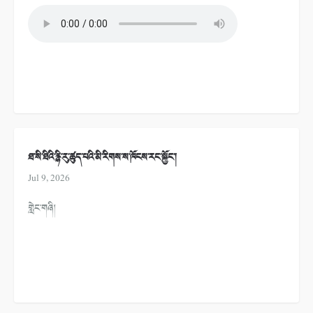
ཐ་སི་ཐིའི་རྙི་རུ་ཚུད་པའི་མི་རིགས་ས་ཁོངས་རང་སྐྱོང་།
Jul 9, 2026
གླེང་གཞི།