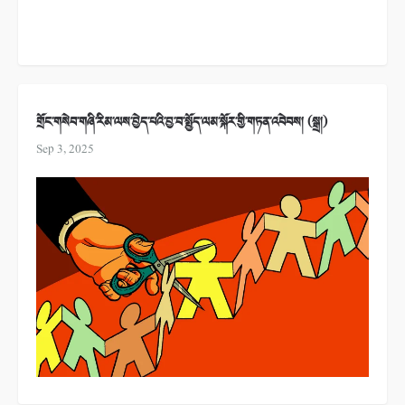
གྲོང་གསེབ་གཞི་རིམ་ལས་བྱེད་པའི་བྱ་བ་སྤྱོད་ལམ་སྐོར་གྱི་གཏན་འབེབས། (སྒྲ།)
Sep 3, 2025