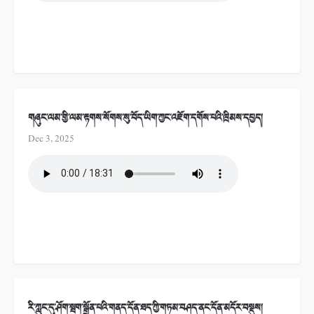
གཞུང་ལམ་གྱི་ལམ་རྟགས་སོགས་སུ་བོད་ཡིག་ཀྱང་འཇོག་དགོས་པའི་ཁྲིམས་དཔྱད།
Dec 3, 2025
རི་ཀླུང་དུ་ཤོག་སྦག་སྒྲོན་པའི་གནད་དོན་ཐད་ཀྱི་གཏམ་བཤད་ནང་དོན་མདོར་བསྡུས།