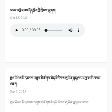
དཔལ་འབྱོར་ལས་དོན་སྐོར་གྱི་ཁྲིམས་ལུགས།
Oct 13, 2025
རྒྱལ་ཡོངས་མི་དམངས་འཐུས་མི་ཚོགས་ཆེན་མི་རིགས་ཨུ་ཡོན་ལྷན་ཁང་ལ་ཕུལ་བའི་བསམ་
འཆར།
Sep 3, 2025
རྒྱལ་ཡོངས་མི་དམངས་འཐུས་མི་ཚོགས་ཆེན་མི་རིགས་ཨུ་ཡོན་ལྷན་ཁང་ལགས།