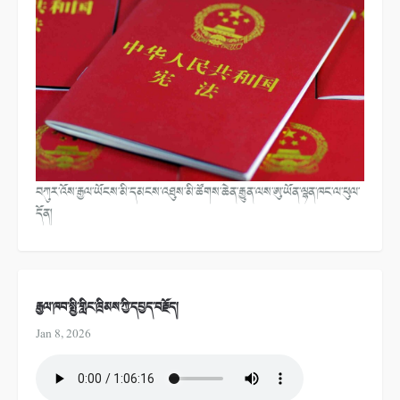
བཀུར་འོས་རྒྱལ་ཡོངས་མི་དམངས་འཐུས་མི་ཚོགས་ཆེན་རྒྱུན་ལས་ཨུ་ཡོན་ལྷན་ཁང་ལ་ཕུལ་
དོན།
རྒྱལ་ཁབ་སྤྱི་གླིང་ཁྲིམས་ཀྱི་དཔྱད་བརྗོད།
Jan 8, 2026