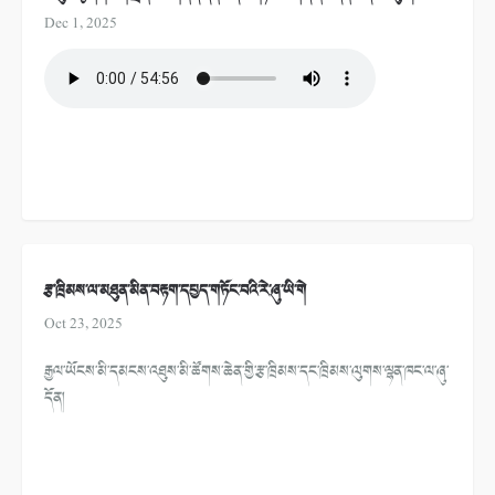
Dec 1, 2025
རྩ་ཁྲིམས་ལ་མཐུན་མིན་བརྟག་དཔྱད་གཏོང་བའི་རེ་ཞུ་ཡི་གེ
Oct 23, 2025
རྒྱལ་ཡོངས་མི་དམངས་འཐུས་མི་ཚོགས་ཆེན་གྱི་རྩ་ཁྲིམས་དང་ཁྲིམས་ལུགས་ལྷན་ཁང་ལ་ཞུ་
དོན།