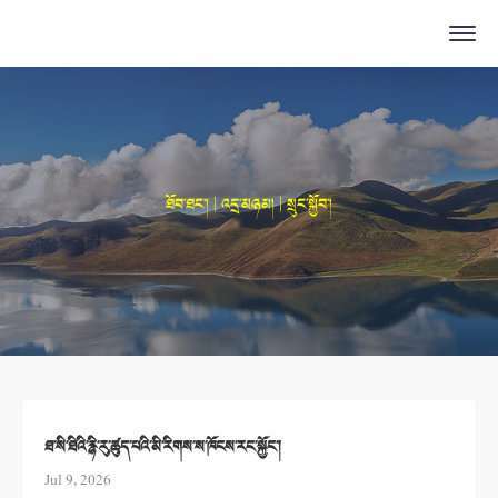
ཐོབ་ཐང་། | འདྲ་མཉམ། | སྲུང་སྐྱོབ་།
ཐ་སི་ཐིའི་རྙི་རུ་ཚུད་པའི་མི་རིགས་ས་ཁོངས་རང་སྐྱོང་།
Jul 9, 2026