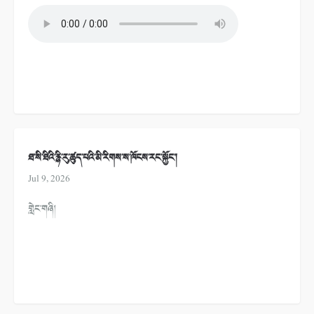
ཐ་སི་ཐིའི་རྙི་རུ་ཚུད་པའི་མི་རིགས་ས་ཁོངས་རང་སྐྱོང་།
Jul 9, 2026
གླེང་གཞི།