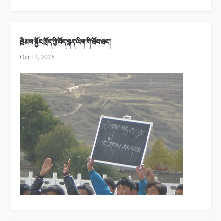
ཁྲིམས་སྐྱོང་ཁྲོད་ཀྱི་བོད་སྐད་ཡིག་གི་ཐོབ་ཐང་།
Oct 14, 2025