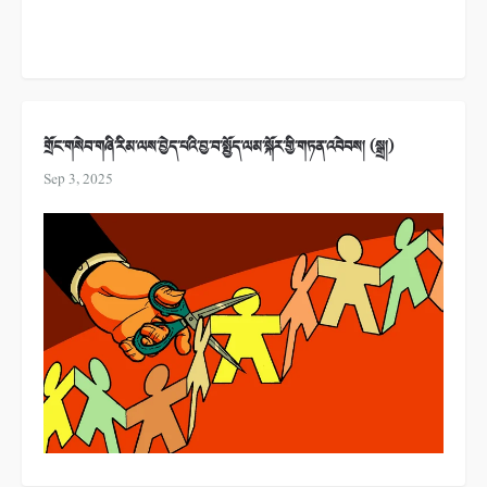
གྲོང་གསེབ་གཞི་རིམ་ལས་བྱེད་པའི་བྱ་བ་སྤྱོད་ལམ་སྐོར་གྱི་གཏན་འབེབས། (སྒྲ།)
Sep 3, 2025