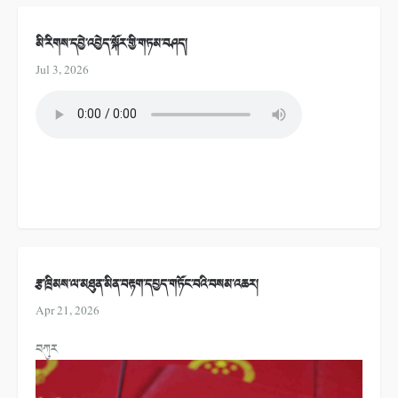
མི་རིགས་དབྱེ་འབྱེད་སྐོར་གྱི་གཏམ་བཤད།
Jul 3, 2026
རྩ་ཁྲིམས་ལ་མཐུན་མིན་བརྟག་དཔྱད་གཏོང་བའི་བསམ་འཆར།
Apr 21, 2026
བཀུར