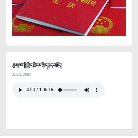
རྒྱལ་ཁབ་སྤྱི་གླིང་ཁྲིམས་ཀྱི་དཔྱད་བརྗོད།
Jan 8, 2026