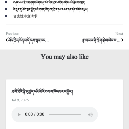
གཞུང་ལམ་གྱི་ལམ་རྟགས་སོགས་སུ་བོད་ཡིག་ཀྱང་འཇོག་དགོས་པའི་ཁྲིམས་དཔྱད།
རི་ཀླུང་དུ་ཤོག་སྦག་སྒྲོན་པའི་གནད་དོན་ཐད་ཀྱི་གཏམ་བཤད་ནང་དོན་མདོར་བསྡུས།
合宪性审查请求
Previous
Next
བོད་ཀྱི་དགོན་པ་དོ་དམ་ལྷན་ཁང...
རྩྭ་ཐང་ལ་ཉི་གློག་ཤེལ་ལེབ་ས་...
You may also like
ཐ་སི་ཐིའི་རྙི་རུ་ཚུད་པའི་མི་རིགས་ས་ཁོངས་རང་སྐྱོང་།
Jul 9, 2026