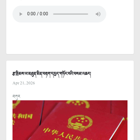
རྩ་ཁྲིམས་ལ་མཐུན་མིན་བརྟག་དཔྱད་གཏོང་བའི་བསམ་འཆར།
Apr 21, 2026
བཀུར