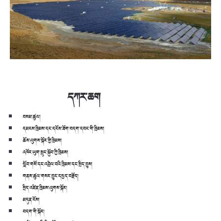
དཀར་ཆག
བསམ་ཚུལ།
དམངས་ཁྲིམས་དང་དངོས་ཟོག་བདག་དབང་གི་ཁྲིམས།
ཆོས་ལུགས་སྐོར་གྱི་ཁྲིམས།
འཁོར་ཡུག་སྲུང་སྐྱོབ་ཀྱི་ཁྲིམས།
སློབ་གསོ་དང་འབྲེལ་བའི་ཁྲིམས་དང་སྲིད་བྱུས།
གནས་ཚུལ་གསར་བྱུང་དཔྱད་བརྗོད།
སྲིད་འཛིན་ཁྲིམས་ལུགས་སྐོར།
མདུན་ངོས།
བདག་གི་སྐོར།