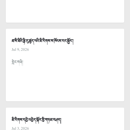
ཐ་སི་ཐིའི་རྙི་རུ་ཚུད་པའི་མི་རིགས་ས་ཁོངས་རང་སྐྱོང་།
Jul 9, 2026
གླེང་གཞི།
མི་རིགས་དབྱེ་འབྱེད་སྐོར་གྱི་གཏམ་བཤད།
Jul 3, 2026