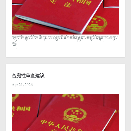
བཀུར་འོས་རྒྱལ་ཡོངས་མི་དམངས་འཐུས་མི་ཚོགས་ཆེན་རྒྱུན་ལས་ཨུ་ཡོན་ལྷན་ཁང་ལ་ཕུལ་
དོན།
合宪性审查建议
Apr 21, 2026