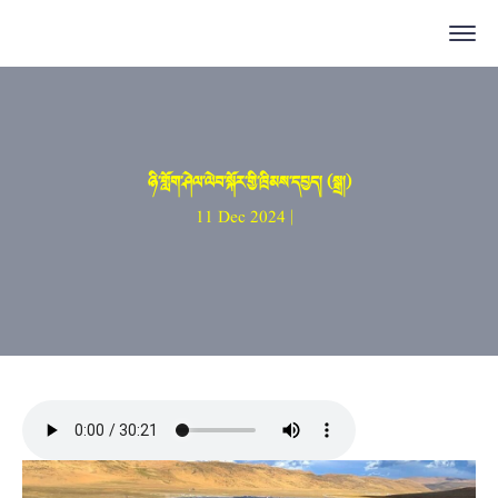
ཉི་གློག་ཤེལ་ལེབ་སྐོར་གྱི་ཁྲིམས་དཔྱད། (སྒྲ།)
11 Dec 2024 |