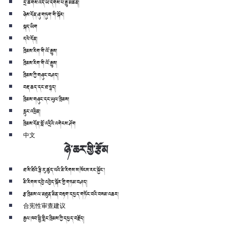
དྲ་ཚིགས་འདི་ཡི་དགོས་པ་རྒྱུ་མཚན།
ཉེས་དོན་ཞུ་གཏུག་གི་སྐོར།
སྐད་ཡིག
དཔེ་དོན།
ཁྲིམས་རིག་གི་ལོ་རྒྱུས།
ཁྲིམས་རིག་གི་ལོ་རྒྱུས།
ཁྲིམས་ཀྱི་གཞུང་བཤད།
བརྡ་ཆད་དང་ཐ་སྙད།
ཁྲིམས་གཞུང་དང་ཡུལ་ཁྲིམས།
རླུང་འཕྲིན།
ཁྲིམས་དོན་བློ་འདྲིའི་འགེངས་ཤོག
中文
ཉེ་ཆར་གྱི་རྩོམ
ཐ་སི་ཐིའི་རྙི་རུ་ཚུད་པའི་མི་རིགས་ས་ཁོངས་རང་སྐྱོང་།
མི་རིགས་དབྱེ་འབྱེད་སྐོར་གྱི་གཏམ་བཤད།
རྩ་ཁྲིམས་ལ་མཐུན་མིན་བརྟག་དཔྱད་གཏོང་བའི་བསམ་འཆར།
合宪性审查建议
རྒྱལ་ཁབ་སྤྱི་གླིང་ཁྲིམས་ཀྱི་དཔྱད་བརྗོད།