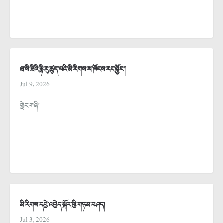
ཐ་སི་ཐིའི་རྙི་རུ་ཚུད་པའི་མི་རིགས་ས་ཁོངས་རང་སྐྱོང་།
Jul 9, 2026
གླེང་གཞི།
མི་རིགས་དབྱེ་འབྱེད་སྐོར་གྱི་གཏམ་བཤད།
Jul 3, 2026