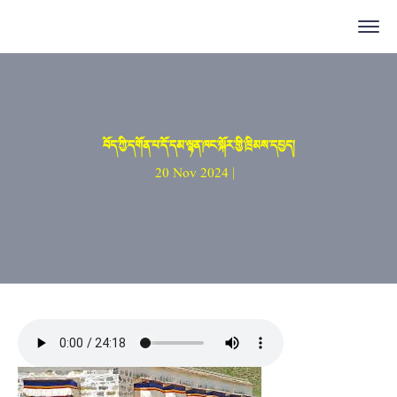
བོད་ཀྱི་དགོན་པ་དོ་དམ་ལྷན་ཁང་སྐོར་གྱི་ཁྲིམས་དཔྱད།
20 Nov 2024 |