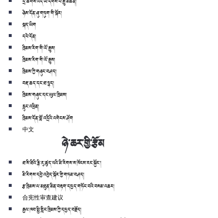
དྲ་ཚིགས་འདི་ཡི་དགོས་པ་རྒྱུ་མཚན།
ཉེས་དོན་ཞུ་གཏུག་གི་སྐོར།
སྐད་ཡིག
དཔེ་དོན།
ཁྲིམས་རིག་གི་ལོ་རྒྱུས།
ཁྲིམས་རིག་གི་ལོ་རྒྱུས།
ཁྲིམས་ཀྱི་གཞུང་བཤད།
བརྡ་ཆད་དང་ཐ་སྙད།
ཁྲིམས་གཞུང་དང་ཡུལ་ཁྲིམས།
རླུང་འཕྲིན།
ཁྲིམས་དོན་བློ་འདྲིའི་འགེངས་ཤོག
中文
ཉེ་ཆར་གྱི་རྩོམ
ཐ་སི་ཐིའི་རྙི་རུ་ཚུད་པའི་མི་རིགས་ས་ཁོངས་རང་སྐྱོང་།
མི་རིགས་དབྱེ་འབྱེད་སྐོར་གྱི་གཏམ་བཤད།
རྩ་ཁྲིམས་ལ་མཐུན་མིན་བརྟག་དཔྱད་གཏོང་བའི་བསམ་འཆར།
合宪性审查建议
རྒྱལ་ཁབ་སྤྱི་གླིང་ཁྲིམས་ཀྱི་དཔྱད་བརྗོད།