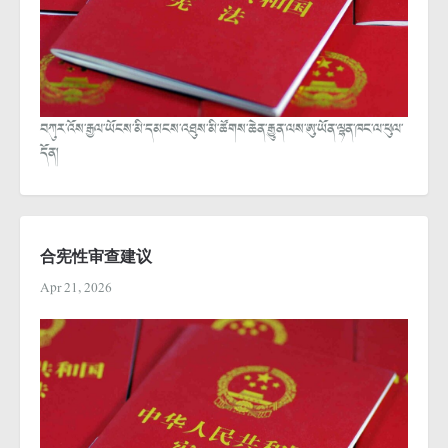
བཀུར་འོས་རྒྱལ་ཡོངས་མི་དམངས་འཐུས་མི་ཚོགས་ཆེན་རྒྱུན་ལས་ཨུ་ཡོན་ལྷན་ཁང་ལ་ཕུལ་
དོན།
合宪性审查建议
Apr 21, 2026