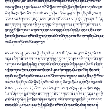
དམ་བྱེད་དགོས་ཤིང་། དགོན་པའི་དོན་དག་གལ་ཆེན་ཁག་དགོན་པ་དོ་དམ་ཚོགས་པའི་ཚོགས་མིས་
མཉམ་ཏུ་གྲོས་བསྡུར་བྱས་ཏེ་དམངས་གཙོ་ཡི་སྒོ་ནས་ཐག་གཅོད་བྱེད་དགོས་ཞེས་གཏན་འཁེལ་བྱས་
ཡོད། འོན་ཀྱང་ཁྲིམས་ཡིག་གསར་བ་ཡི་ནང་དུ་དགོན་པ་དོ་དམ་ལྷན་ཁང་གིས་དགོན་པའི་བྱ་གཞག་
དང་ལས་དོན་སོགས་ལ་དོ་དམ་བྱེད་སྐབས་དམངས་གཙོའི་ངང་ནས་དོ་དམ་བྱེད་དགོས་ཞེས་པའི་དོན་
ཚན་དེ་བསུབས། འབྱུང་འགྱུར་གྱི་དུས་སུ་དགོན་པའི་བྱ་གཞག་གལ་ཆེན་ཁག་གི་དོ་དམ་དེ་ཕལ་ཆེར་
ཏང་ཨུའུ་ཡི་ཆོས་ལུགས་ལས་ཁུངས་དང་ནང་བསྟན་མཐུན་ཚོགས་སོགས་ཀྱིས་ཐད་ཀར་དོ་དམ་དང་
སྒེར་གཅོད་བྱེད་པ་ལས་དགོན་པའི་གྲྭ་བཙུན་དང་དགོན་པ་དོ་དམ་ལྷན་ཁང་གིས་ཐག་གཅོད་པའི་དབང་
ཐང་མེད་པར་གཏོང་བའི་ཟོལ་འདུག་སྙམ།
མདོར་ན། བོད་བརྒྱུད་ནང་བསྟན་གྱི་དགོན་པའི་དམངས་གཙོའི་དོ་དམ་ལམ་ལུགས་ནི་ཀུན་གཟིགས་
པན་ཆེན་རིག་པོ་ཆེ་ལ་སོགས་པས་སྐུ་ངལ་བརྒྱ་ཕྲག་ཁྱད་དུ་བསད་དེ་བཙུགས་པའི་དགོན་པ་འཛིན་སྐྱོང་
ལམ་ལུགས་གལ་ཆེན་ཞིག་ཡིན་། མ་ཟད་དགོན་པ་ནི་རང་རྐྱ་ཐུབ་པའི་སྒྲིག་འཛུགས་ཤིག་ཡིན་ཕྱིན་དེ་
ལ་ཁྲིམས་ལུགས་ཀྱིས་རང་དབང་དང་ཐོབ་ཐང་མི་ཉུང་བ་ཞིག་གཏན་འཁེལ་བྱས་ཡོད། ཐོབ་ཐང་དེ་
དག་ལོངས་སུ་སྤྱོད་ཆེད་དགོན་པས་དམངས་གཙོའི་ལམ་ལུགས་བརྒྱུད་ནས་རང་ཉིད་དོ་དམ་གྱི་ཚོགས་
པ་བཙུགས་ཏེ་དགོན་པ་འཛིན་སྐྱོང་བྱེད་དགོས་པ་ཞིག་ཡིན། འོན་ཀྱང་ཁྲིམས་ལུགས་ཀྱིས་བསྩལ་བའི་
ཐོབ་ཐང་དང་རང་དབང་འདིའི་རིགས་ད་བར་ཆོས་ལུགས་ལས་ཁུངས་ཀྱི་ལྟར་སྣང་ལ་ཁྲིམས་མཐུན་
ཡིན་པའི་སྒྲིག་སྲོལ་སྣ་ཚོགས་ཀྱིས་ཚད་བཀག་དང་མེད་པར་གཏོང་བཞིན་པའི་གནད་དོན་ཆར་ཤུལ་གྱི་
ཤ་མོ་བཞིན་དུ་བརྡོལ། སྤྱིར་ཁྲིམས་ཐོག་ནས་བཤད་ན། དགོན་པ་དང་གྲྭ་བཙུན་གྱི་མི་ལུས་རང་དབང་
བཅས་ལ་ཆོས་ལུགས་ལས་ཁུངས་ཀྱི་སྒྲིག་སྲོལ་གྱིས་བཀོད་འདོམས་དང་ཚོད་འཛིན། ཚད་བཀག་