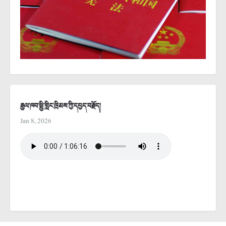
རྒྱལ་ཁབ་སྤྱི་གླིང་ཁྲིམས་ཀྱི་དཔྱད་བརྗོད།
Jan 8, 2026