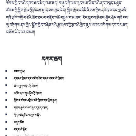
སོགས་བྱེད་པའི་དབང་ཐང་མེད་པ་མ་ཟད། གཞུང་གི་ལས་ཁུངས་མ་ཡིན་པའི་ནང་བསྟན་མཐུན་
ཚོགས་ཀྱི་སྒྲིག་སྲོལ་གྱི་ཁོངས་སུ་་དེ་བས་ཀྱང་མེད། སྒྲིག་སྲོལ་འདིའི་རིགས་ཀྱིས་དགོན་པ་དང་གྲྭ་བའི་
གཞི་རྩའི་འགྲོ་བ་མིའི་ཐོབ་ཐང་ལ་གནོད་འཚེ་བསྐྱལ་བ་མ་ཟད། དེང་སྐབས་ཁྲིམས་སྐྱོང་ཞེས་གཟེངས་
སུ་བཏེགས་ནས་དྲིལ་སྒྲོག་བྱེད་བཞིན་པའི་རྒྱལ་ཁབ་ཀྱི་རྩ་བའི་སྲིད་ཇུས་ལའང་བགེགས་དང་བར་ཆད་
བཟོས་ཡོད་པར་བསམ།
དཀར་ཆག
བསམ་ཚུལ།
དམངས་ཁྲིམས་དང་དངོས་ཟོག་བདག་དབང་གི་ཁྲིམས།
ཆོས་ལུགས་སྐོར་གྱི་ཁྲིམས།
འཁོར་ཡུག་སྲུང་སྐྱོབ་ཀྱི་ཁྲིམས།
སློབ་གསོ་དང་འབྲེལ་བའི་ཁྲིམས་དང་སྲིད་བྱུས།
གནས་ཚུལ་གསར་བྱུང་དཔྱད་བརྗོད།
སྲིད་འཛིན་ཁྲིམས་ལུགས་སྐོར།
མདུན་ངོས།
བདག་གི་སྐོར།