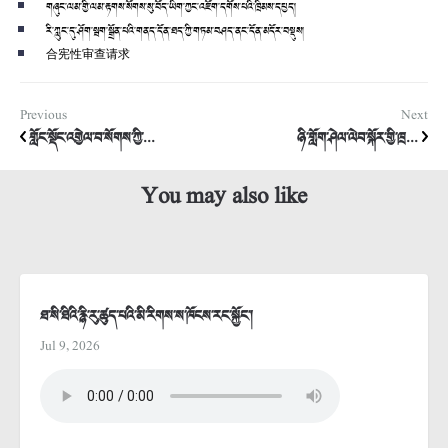
གཞུང་ལམ་གྱི་ལམ་རྟགས་སོགས་སུ་བོད་ཡིག་ཀྱང་འཇོག་དགོས་པའི་ཁྲིམས་དཔྱད།
རི་ཀླུང་དུ་ཤོག་སྦག་སྒྲོན་པའི་གནད་དོན་ཐད་ཀྱི་གཏམ་བཤད་ནང་དོན་མདོར་བསྡུས།
合宪性审查请求
Previous
Next
གློང་སྡོང་འགྱེལ་བ་སོགས་ཀྱི་...
ཉི་གློག་ཤེལ་ལེབ་སྐོར་གྱི་ཁྲ...
You may also like
ཐ་སི་ཐིའི་རྙི་རུ་ཚུད་པའི་མི་རིགས་ས་ཁོངས་རང་སྐྱོང་།
Jul 9, 2026