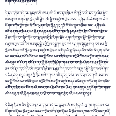
གེགས་དང་བར་ཆད་བྱེད་ངེས།
དེ་ནས་དགོན་པ་དོ་དམ་ལྷན་ཁང་གི་འགན་འཁྲི་ཡི་ཐད་ནས་ཁྲིམས་ཡིག་རྙིང་བའི་ནང་དུ་འཛིན་སྐྱོང་
ལམ་ལུགས་ལག་བསྟར་བྱེད་པའི་སྒྲིག་གཞི་སྒྲིག་འཛུགས་བྱེད་པ་དང་། དགོན་པའི་ཆོས་ལུགས་ཆོ་ག་
སོགས་བཀོད་སྒྲིག་བྱས་ཏེ་ཆོས་ལུགས་བྱེད་སྒོ་རྒྱུན་ལྡན་གྱི་གོ་རིམ་རྒྱུན་འཁྱོངས་དང་། དགོན་པའི་
དགེ་རྒན་དཔུང་སྡེ་དང་ལས་བྱེད་གཞན་དག་ལ་དོ་དམ་བྱས་ཏེ་རྒྱལ་ཁབ་ཀྱི་འབྲེལ་ཡོད་བཅའ་ཁྲིམས་
ཁྲིམས་སྲོལ་དང་སྒྲིག་སྲོལ་དང་རྒྱལ་ཁབ་ཀྱི་མི་རིགས་ཆོས་ལུགས་སྲིད་ཇུས་སློབ་སྦྱོང་བྱེད་པར་རྩ་
འཛུགས་བྱས་ཏེ་མི་རིགས་མཐུན་སྒྲིལ་གྱི་དྲིལ་བསྒྲགས་སློབ་གསོར་ཤུགས་སྣོན་རྒྱག་པ། དགེ་རྒན་གྱི་
སློབ་གསོ་དང་གསོ་སྦྱོང་བྱ་བར་རྩ་འཛུགས་བྱེད་པ། དགོན་པའི་རྒྱུ་ནོར་དང་རིག་དངོས་དོ་དམ། དགོན་
པས་རང་ཁ་རང་གསོའི་ཐོན་ལས་དང་སྤྱི་ཚོགས་ཕན་བདེའི་བྱམས་བརྩེའི་ཚོགས་པ་སྒྲིག་འཛུགས་དང་
འཕེལ་རྒྱས་གཏོང་བ། དགོན་པ་དང་སྤྱི་ཚོགས་ཀྱི་ཕྱོགས་གཞན་དག་བར་གྱི་འབྲེལ་བ་མཐུན་སྦྱོར་བྱས་
ནས་དགོན་པ་དང་དེའི་དགེ་འདུན་པའི་ཁྲིམས་མཐུན་ཁེ་དབང་དང་ཁེ་ཕན་སྲུང་སྐྱོང་བྱེད་པ་ལ་སོགས་
པ་ཡིན་མོད། འབྱུང་འགྱུར་གྱི་ཁྲིམས་ཡིག་གསར་བའི་ནང་དུ་དགོན་པས་རང་ཁ་རང་གསོའི་ཐོན་ལས་
དང་སྤྱི་ཚོགས་ཕན་བདེའི་བྱམས་བརྩེའི་ཚོགས་པ་སྒྲིག་འཛུགས་དང་འཕེལ་རྒྱས་གཏོང་བ། རིག་དངོས་
ལ་དོ་དམ་བྱེད་པ་ལ་སོགས་པའི་དབང་ཐང་འཕྲི་འཐེན་བྱས་ཤིང་། ནང་བསྟན་མཐུན་ཚོགས་ཀྱིས་གཏན་
འབེབས་བྱས་པའི་སྒྲིག་ལམ་ལ་སྲུང་བརྩི་དང་ལག་བསྟར་བྱེད་པའི་ལས་འགན་བསྣན།
དེ་མིན། ཁྲིམས་ཡིག་རྙིང་བ་ལྟར་ན་དགོན་པ་དོ་དམ་ལྷན་ཁང་གིས་དགོན་པའི་བྱ་གཞག་དང་ལས་དོན་
སོགས་ལ་དོ་དམ་བྱེད་སྐབས་དབང་ཆ་སྒེར་འཛིན་གྱིས་དོ་དམ་མི་བྱེད་པར་དམངས་གཙོའི་ངང་ནས་དོ་