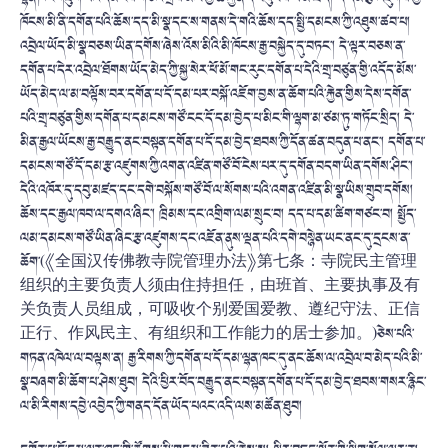
ཁོངས་མི་ནི་དགོན་པའི་ཆོས་དད་མི་སྣ་དང་ས་གནས་དེ་གའི་ཆོས་དད་སྤྱི་དམངས་ཀྱི་འཐུས་ཚབ་པ།
འབྲེལ་ཡོད་མི་སྣ་བཅས་ཡིན་དགོས་ཞེས་འོས་མིའི་མི་ཁོངས་རྒྱ་བསྐྱེད་དུ་བཏང་། དེ་ལྟར་བཅས་ན་
དགོན་པ་དེར་འབྲེལ་ཐོགས་ཡོད་མེད་ཀྱི་སྐྱ་སེར་ཕོ་མོ་གང་རུང་དགོན་པ་དེའི་གྲྭ་བཙུན་གྱི་འདོད་མོས་
ཡོད་མེད་ལ་མ་བལྟོས་བར་དགོན་པ་དོ་དམ་པར་བསྐོ་འཇོག་བྱས་ན་ཆོག་པའི་རྐྱེན་གྱིས་དེས་དགོན་
པའི་གྲྭ་བཙུན་གྱིས་དགོན་པ་དམངས་གཙོ་ངང་དོ་དམ་བྱེད་པ་མིང་གི་ལྷག་མ་ཙམ་ཏུ་གཏོང་སྲིད། དེ་
མིན་རྒྱལ་ཡོངས་རྒྱ་བརྒྱུད་ནང་བསྟན་དགོན་པ་དོ་དམ་བྱེད་ཐབས་ཀྱི་དོན་ཚན་བདུན་པ་ནང་། དགོན་པ་
དམངས་གཙོ་དོ་དམ་རྩ་འཛུགས་ཀྱི་འགན་འཛིན་གཙོ་བོ་ངེས་པར་དུ་དགོན་བདག་ཡིན་དགོས་ཤིང་།
དེའི་འཁོར་དུ་དབུ་མཛད་དང་དགེ་བསྐོས་གཙོ་བོ་ལ་སོགས་པའི་འགན་འཛིན་མི་སྣ་ཡིས་གྲུབ་དགོས།
ཆོས་དང་རྒྱལ་ཁབ་ལ་དགའ་ཞིང་། ཁྲིམས་དང་འགྲིག་ལམ་སྲུང་བ། དད་པ་དམ་ཚིག་གཙང་བ། སྤྱོད་
ལམ་དམངས་གཙོ་ཡིན་ཞིང་རྩ་འཛུགས་དང་འཇོན་ནུས་ལྡན་པའི་དགེ་བསྙེན་ཡང་ནང་དུ་དྲངས་ན་
ཆོག་(《全国汉传佛教寺院管理办法》第七条：寺院民主管理
组织的主要负责人须由住持担任，由班首、主要执事及有
关负责人员组成，可吸收个别爱国爱教、遵纪守法、正信
正行、作风民主、有组织和工作能力的居士参加。)ཅེས་པའི་
གཏན་འཁེལ་ལ་བལྟས་ན། རྒྱ་རིགས་ཀྱི་དགོན་པ་དོ་དམ་ལྷན་ཁང་དུ་ནང་ཆོས་ལ་འབྲེལ་བ་མེད་པའི་མི་
སྣ་བཞག་མི་ཆོག་པ་ཤེས་ཐུབ། དེའི་ཕྱིར་བོད་བརྒྱུད་ནང་བསྟན་དགོན་པ་དོ་དམ་བྱེད་ཐབས་གསར་རྙིང་
ལ་མི་རིགས་དབྱེ་འབྱེད་ཀྱི་གནད་དོན་ཡོད་པའང་འདི་ལས་མཚོན་ཐུབ།