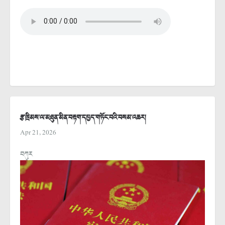
རྩ་ཁྲིམས་ལ་མཐུན་མིན་བརྟག་དཔྱད་གཏོང་བའི་བསམ་འཆར།
Apr 21, 2026
བཀུར