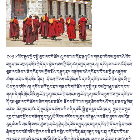
༢༠༡༠་ལོར་རྒྱལ་སྲིད་སྤྱི་ཁྱབ་ཁང་གི་ཆོས་ལུགས་ལས་དོན་ཅུའུ་ཡིས་གཏན་འབེབས་བྱས་པའི་བོད་
བརྒྱུད་ནང་བསྟན་དགོན་སྡེ་དོ་དམ་བྱེད་ཐབས་ཀྱི་དོན་ཚན་བརྒྱད་པ་ལྟར་ན། དགོན་པ་མང་གཙོ་དོ་དམ་
ལྷན་ཁང་ཞེས་པ་ནི་དགོན་པས་གྲོས་མོལ་བརྒྱུད་ནས་བཙུགས་པའི་དགོན་པ་དོ་དམ་གྱི་རྩ་འཛུགས་
ཚོགས་པ་དེ་ལ་གོ་དགོས་ཤིང་། དོ་དམ་ཚོགས་པའི་ཁོངས་མི་དག་ནི་དགོན་པ་རང་གི་ཆོས་བྱེད་མི་སྣ་
ཡིས་གྲུབ་དགོས་ལ། དགོས་མཁོ་བྱུང་ན་ས་གནས་དེ་གའི་ཆོས་དད་སྤྱི་དམངས་ཀྱི་འཐུས་ཚབ་དང་ས་
གནས་དེ་གའི་གྲོང་མིའི་ཨུ་ཡོན་ལྷན་ཁང་དང་སྡེ་དམངས་ཨུ་ཡོན་ལྷན་ཁང་གི་འཐུས་ཚབ་ཀྱང་དགོན་པ་
དོ་དམ་ལྷན་ཁང་གི་ཚོགས་མིར་གདམ་ན་ཆོག ཚོགས་མིའི་ལས་ཡུན་ཐེངས་རེར་ལོ་གསུམ་ནས་ལྔ་ཡིན་
པ་རེད། འོན་ཀྱང་ང་ཚོས་དོ་སྣང་བྱེད་དགོས་པ་ཞིག་ནི་ད་ལོའི་སྤྱི་ཟླ་བརྒྱད་པའི་ནང་དུ། ཀྲུང་གུང་ཀྲུང་
དབྱང་འཐབ་ཕྱོགས་གཅིག་གྱུར་པུའུ་ཡི་ཁོངས་གཏོགས་སུ་གྱུར་བའི་རྒྱལ་ཁབ་ཆོས་ལུགས་ལས་དོན་
ཅུའུ་ཡིས་མི་མང་གི་བསམ་ཚུལ་སྡུད་ལེན་བྱེད་ཆེད་བོད་བརྒྱུད་ནང་བསྟན་དགོན་སྡེ་དོ་དམ་བྱེད་ཐབས་
ཞེས་བྱ་བར་བཟོ་བཅོས་ཀྱི་རགས་ཟིན་ཞིག་སྤེལ་བ་དེའི་དོན་ཚན་བརྒྱད་པ་ལྟར་ན། དགོན་པ་དོ་དམ་
ལྷན་ཁང་གཟུག་པའི་དམངས་གཙོའི་གྲོས་མོལ་གྱི་ཆ་རྐྱེན་དེ་བསུབས་པ་མ་ཟད། དོ་དམ་རྩ་འཛུགས་ཀྱི་