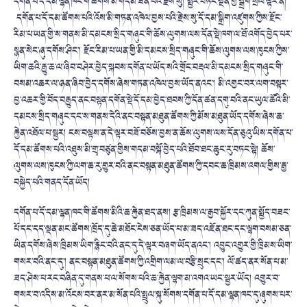
དགོན་པ་དོ་དམ་ལྷན་ཁང་གི་ཚོགས་མི་གདམ་ཟིན་པའི་རྗེས་སུ། སྤྱིར་བཏང་སྔོན་གྱི་སྒྲིག་སྲོལ་ལྟར་ན།
དགོན་པ་དོ་དམ་ཚོགས་པའི་འོས་མི་གཏན་འཁེལ་བྱས་པའི་རྗེས་སུ་དོ་དམ་སྒྲིག་འཛུགས་ཀྱིས་རྫོང་
རིམ་པ་ཡན་གྱི་ས་གནས་མི་དམངས་སྲིད་གཞུང་གི་ཆོས་ལུགས་ལས་དོན་སྡེ་ཁག་ལ་ཐོ་འགོད་བྱེད་པར་
སྙན་སེང་ཞུ་དགོས་ཤིང་། རྫོང་རིམ་པ་ཡན་གྱི་མི་དམངས་སྲིད་གཞུང་གི་ཆོས་ལུགས་ལས་ཁུངས་ཀྱིས་
ཡིག་ཆའི་རྒྱུ་ཆ་ལ་ཞིབ་བཤེར་བྱེད་སྐབས་དགོན་པ་ཡོད་སའི་གྲོང་བརྡལ་མི་དམངས་སྲིད་གཞུང་གི་
བསམ་འཆར་ལ་ཉན་ཞིབ་བྱེད་དགོས་ཞེས་གཏན་འཁེལ་བྱས་ཡོད་ནའང་། མི་འགྱང་བར་ལག་བསྟར་
བྱ་འཆར་གྱི་བོད་བརྒྱུད་ནང་བསྟན་དགོན་སྡེ་དོ་དམ་བྱེད་ཐབས་ཀྱི་དོན་ཚན་དགུ་བའི་ནང་ཡུལ་ཚོའི་མི་
དམངས་སྲིད་གཞུང་དང་ས་གནས་དེའི་ནང་བསྟན་མཐུན་ཚོགས་ཀྱི་མོས་མཐུན་ཡོད་དགོས་ཞེས་ཆ་
རྐྱེན་འཐོལ་པ་སྦྱར། ངས་བལྟས་ན་དེ་ལྟར་བཟོ་བཅོས་བྱས་ན་ཆོས་ལུགས་ལས་དོན་ཅུའུ་ཡིས་དགོན་པ་
དོ་དམ་ཚོགས་པའི་འཐུས་མི་གྲྭ་བཙུན་གྱིས་གདམ་བསྐོ་བྱེད་པའི་ཐོབ་ཐང་ཆུང་རུ་བཏང་སྟེ། ཆོས་
ལུགས་ལས་ཁུངས་ཀྱི་ལག་ཆ་རུ་གྱུར་བའི་ནང་བསྟན་མཐུན་ཚོགས་ཀྱི་དབང་ཆ་ཁྲིམས་འགལ་གྱིས་རྒྱ་
བསྐྱེད་པའི་གནད་དོན་ཡོད།
དགོན་པ་དོ་དམ་ལྷན་ཁང་གི་ཚོགས་མིའི་ཆ་རྐྱེན་ཐད་ནས། རྩ་ཁྲིམས་ལ་རྒྱབ་སྐྱོར་དང་ཀུན་སྤྱོད་བཟང་
པོ་དང་དད་ལྡན་མང་ཚོགས་ཁྲོད་དུ་ཆེ་མཐོང་ངེས་ཅན་ཡོད་པ་མ་ཟད་འཇོན་ཐང་དང་ལྷག་བསམ་ཅན་
ཡིན་དགོས་ཞེས་ཁྲིམས་ཡིག་རྙིང་བའི་ནང་དུ་དེ་ལྟར་བཞག་ཡོད་ནའང་། འབྱུང་འགྱུར་གྱི་ཁྲིམས་ཡིག་
གསར་བའི་ནང་དུ་། ནང་བསྟན་མཐུན་ཚོགས་ཀྱི་འགྲིག་ལམ་ལ་བརྩི་སྲུང་དང་། ལོ་ཚད་ནར་སོན་པ་མ་
ཟད་ཤེས་པ་རང་བཞིན་དུ་གནས་པ་ལ་སོགས་པའི་ཆ་རྐྱེན་ལྷག་མ་འགའ་ཡང་སྦྱར་ཡོད། འགྱུར་བ་
གསར་བ་འདིས་མ་འོངས་བར་ནར་མ་སོན་པའི་སྤྲུལ་སྐུ་སོགས་དགོན་པ་དོ་དམ་ལྷན་ཁང་དུ་ཞུགས་པར་