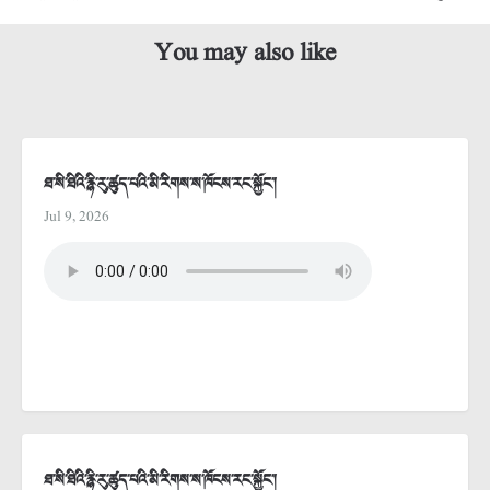
You may also like
ཐ་སི་ཐིའི་རྙི་རུ་ཚུད་པའི་མི་རིགས་ས་ཁོངས་རང་སྐྱོང་།
Jul 9, 2026
ཐ་སི་ཐིའི་རྙི་རུ་ཚུད་པའི་མི་རིགས་ས་ཁོངས་རང་སྐྱོང་།