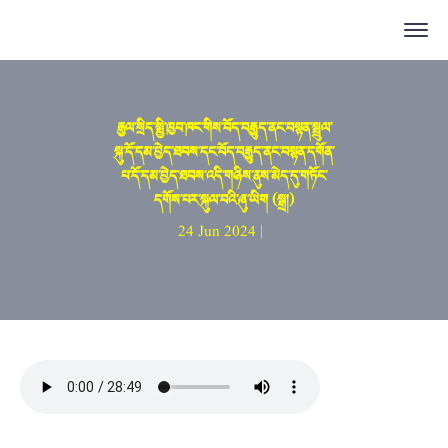
རྒྱལ་སྲིད་སྤྱི་ཁྱབ་ཁང་གིས་བོད་བརྒྱུད་ནང་བསྟན་སྤྲུལ་
སྐུ་དོ་དམ་བྱེད་ཐབས་དང་བོད་བརྒྱུད་ནང་བསྟན་དགོན་
པ་དོ་དམ་བྱེད་ཐབས་འདི་གཉིས་ནུས་མེད་དུ་གཏོང་
དགོས་པར་སྐུལ་བའི་ཞུ་ཡིག (སྒྲ།)
24 Jun 2024 |