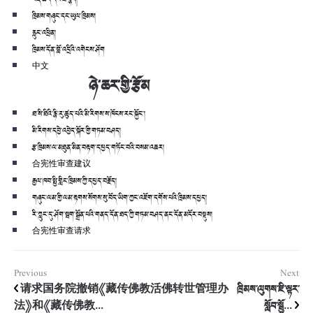
ཁྲིམས་གཞུང་དང་ཡུལ་ཁྲིམས།
རླུང་འཕྲིན།
ཁྲིམས་དོན་བློ་འདྲིའི་འགེངས་ཤོག
中文
ཉེ་ཆར་གྱི་རྩོམ
ཐ་སི་ཐིའི་རྙི་རུ་ཚུད་པའི་མི་རིགས་ས་ཁོངས་རང་སྐྱོང་།
མི་རིགས་དབྱེ་འབྱེད་སྐོར་གྱི་གཏམ་བཤད།
རྩ་ཁྲིམས་ལ་མཐུན་མིན་བརྟག་དཔྱད་གཏོང་བའི་བསམ་འཆར།
合宪性审查建议
རྒྱལ་ཁབ་སྤྱི་གླིང་ཁྲིམས་ཀྱི་དཔྱད་བརྗོད།
གཞུང་ལམ་གྱི་ལམ་རྟགས་སོགས་སུ་བོད་ཡིག་ཀྱང་འཇོག་དགོས་པའི་ཁྲིམས་དཔྱད།
རི་ཀླུང་དུ་ཤོག་སྦག་སྒྲོན་པའི་གནད་དོན་ཐད་ཀྱི་གཏམ་བཤད་ནང་དོན་མདོར་བསྡུས།
合宪性审查请求
Previous
Next
请求国务院撤销《藏传佛教活佛转世管理办
ཁྲིམས་ལུགས་ཇི་ལྟར་
法》和《藏传佛教...
སློབ་སྦྱོ...