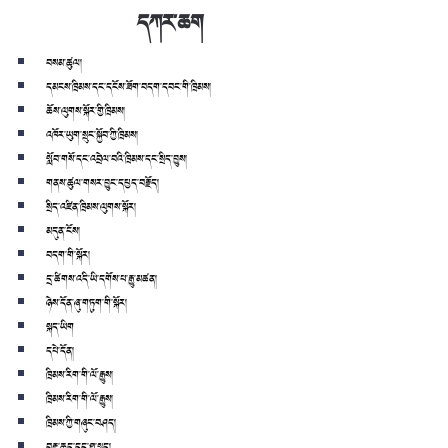
དཀར་ཆག
བསམ་ཚུལ།
དམངས་ཁྲིམས་དང་དངོས་ཟོག་བདག་དབང་གི་ཁྲིམས།
ཆོས་ལུགས་སྐོར་གྱི་ཁྲིམས།
འཁོར་ཡུག་སྲུང་སྐྱོབ་ཀྱི་ཁྲིམས།
སློབ་གསོ་དང་འབྲེལ་བའི་ཁྲིམས་དང་སྲིད་བྱུས།
གནས་ཚུལ་གསར་བྱུང་དཔྱད་བརྗོད།
སྲིད་འཛིན་ཁྲིམས་ལུགས་སྐོར།
མདུན་ངོས།
བདག་གི་སྐོར།
དྲ་ཚིགས་འདི་ཡི་དགོས་པ་རྒྱུ་མཚན།
ཉེས་དོན་ཞུ་གཏུག་གི་སྐོར།
སྐད་ཡིག
དཔེ་དོན།
ཁྲིམས་རིག་གི་ལོ་རྒྱུས།
ཁྲིམས་རིག་གི་ལོ་རྒྱུས།
ཁྲིམས་ཀྱི་གཞུང་བཤད།
བརྡ་ཆད་དང་ཐ་སྙད།