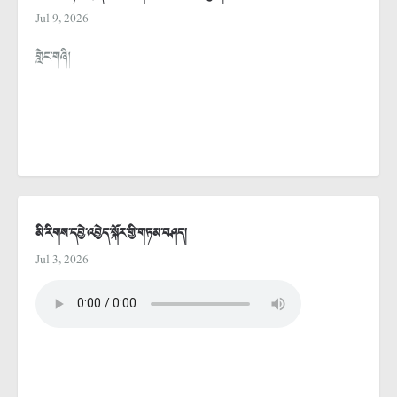
Jul 9, 2026
གླེང་གཞི།
མི་རིགས་དབྱེ་འབྱེད་སྐོར་གྱི་གཏམ་བཤད།
Jul 3, 2026