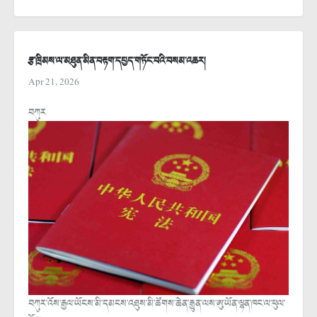
རྩ་ཁྲིམས་ལ་མཐུན་མིན་བརྟག་དཔྱད་གཏོང་བའི་བསམ་འཆར།
Apr 21, 2026
བཀུར
བཀུར་འོས་རྒྱལ་ཡོངས་མི་དམངས་འཐུས་མི་ཚོགས་ཆེན་རྒྱུན་ལས་ཨུ་ཡོན་ལྷན་ཁང་ལ་ཕུལ་