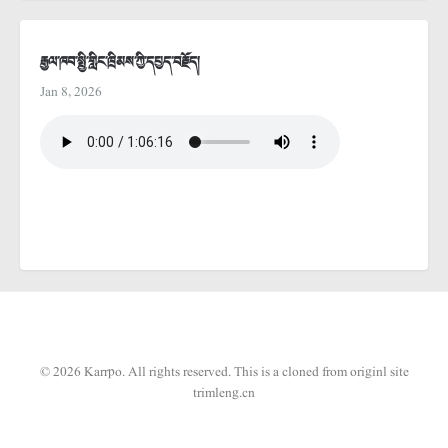
རྒྱལ་ཁབ་སྤྱི་གླིང་ཁྲིམས་ཀྱི་དཔྱད་བརྗོད།
Jan 8, 2026
© 2026 Karrpo. All rights reserved.
This is a cloned from originl site
trimleng.cn