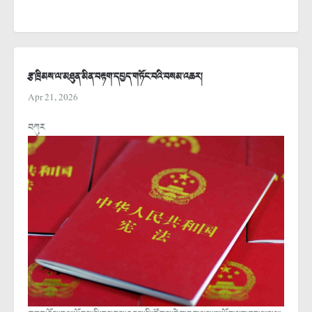
རྩ་ཁྲིམས་ལ་མཐུན་མིན་བརྟག་དཔྱད་གཏོང་བའི་བསམ་འཆར།
Apr 21, 2026
བཀུར