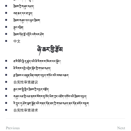
ཁྲིམས་ཀྱི་གཞུང་བཤད།
བརྡ་ཆད་དང་ཐ་སྙད།
ཁྲིམས་གཞུང་དང་ཡུལ་ཁྲིམས།
རླུང་འཕྲིན།
ཁྲིམས་དོན་བློ་འདྲིའི་འགེངས་ཤོག
中文
ཉེ་ཆར་གྱི་རྩོམ
ཐ་སི་ཐིའི་རྙི་རུ་ཚུད་པའི་མི་རིགས་ས་ཁོངས་རང་སྐྱོང་།
མི་རིགས་དབྱེ་འབྱེད་སྐོར་གྱི་གཏམ་བཤད།
རྩ་ཁྲིམས་ལ་མཐུན་མིན་བརྟག་དཔྱད་གཏོང་བའི་བསམ་འཆར།
合宪性审查建议
རྒྱལ་ཁབ་སྤྱི་གླིང་ཁྲིམས་ཀྱི་དཔྱད་བརྗོད།
གཞུང་ལམ་གྱི་ལམ་རྟགས་སོགས་སུ་བོད་ཡིག་ཀྱང་འཇོག་དགོས་པའི་ཁྲིམས་དཔྱད།
རི་ཀླུང་དུ་ཤོག་སྦག་སྒྲོན་པའི་གནད་དོན་ཐད་ཀྱི་གཏམ་བཤད་ནང་དོན་མདོར་བསྡུས།
合宪性审查请求
Previous
Next