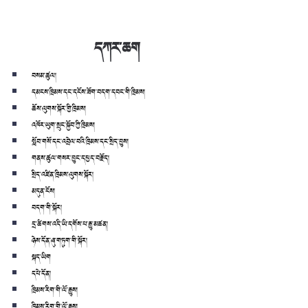
དཀར་ཆག
བསམ་ཚུལ།
དམངས་ཁྲིམས་དང་དངོས་ཟོག་བདག་དབང་གི་ཁྲིམས།
ཆོས་ལུགས་སྐོར་གྱི་ཁྲིམས།
འཁོར་ཡུག་སྲུང་སྐྱོབ་ཀྱི་ཁྲིམས།
སློབ་གསོ་དང་འབྲེལ་བའི་ཁྲིམས་དང་སྲིད་བྱུས།
གནས་ཚུལ་གསར་བྱུང་དཔྱད་བརྗོད།
སྲིད་འཛིན་ཁྲིམས་ལུགས་སྐོར།
མདུན་ངོས།
བདག་གི་སྐོར།
དྲ་ཚིགས་འདི་ཡི་དགོས་པ་རྒྱུ་མཚན།
ཉེས་དོན་ཞུ་གཏུག་གི་སྐོར།
སྐད་ཡིག
དཔེ་དོན།
ཁྲིམས་རིག་གི་ལོ་རྒྱུས།
ཁྲིམས་རིག་གི་ལོ་རྒྱུས།