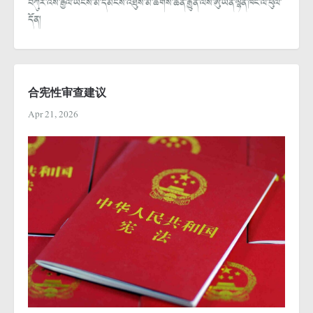
བཀུར་འོས་རྒྱལ་ཡོངས་མི་དམངས་འཐུས་མི་ཚོགས་ཆེན་རྒྱུན་ལས་ཨུ་ཡོན་ལྷན་ཁང་ལ་ཕུལ་
དོན།
合宪性审查建议
Apr 21, 2026