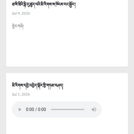
ཐ་སི་ཐིའི་རྙི་རུ་ཚུད་པའི་མི་རིགས་ས་ཁོངས་རང་སྐྱོང་།
Jul 9, 2026
གླེང་གཞི།
མི་རིགས་དབྱེ་འབྱེད་སྐོར་གྱི་གཏམ་བཤད།
Jul 3, 2026