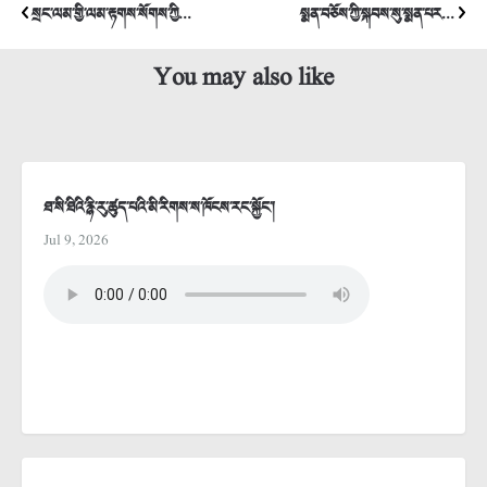
སྲང་ལམ་གྱི་ལམ་རྟགས་སོགས་ཀྱི...
སྨན་བཅོས་ཀྱི་སྐབས་སུ་སྨན་པར...
You may also like
ཐ་སི་ཐིའི་རྙི་རུ་ཚུད་པའི་མི་རིགས་ས་ཁོངས་རང་སྐྱོང་།
Jul 9, 2026