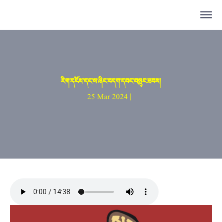
རིག་དངོས་དང་ས་ཞིང་བདག་དབང་བསྲུང་ཐབས།
25 Mar 2024 |