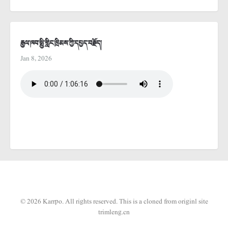
རྒྱལ་ཁབ་སྤྱི་གླིང་ཁྲིམས་ཀྱི་དཔྱད་བརྗོད།
Jan 8, 2026
© 2026 Karrpo. All rights reserved.
This is a cloned from originl site
trimleng.cn