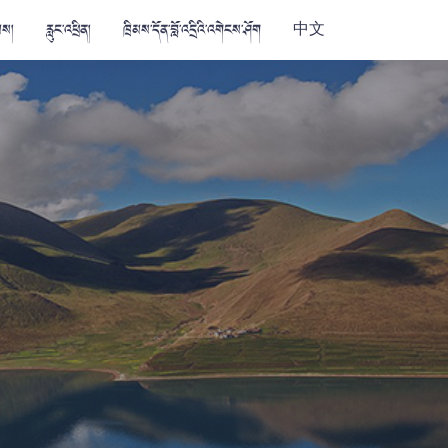
མས།
རླུང་འཕྲིན།
ཁྲིམས་དོན་བློ་འདྲིའི་འགེངས་ཤོག
中文