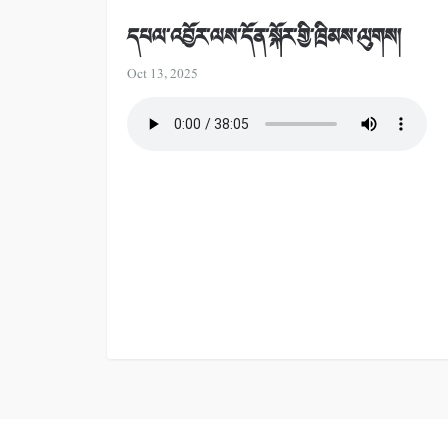
དཔལ་འབྱོར་ལས་དོན་སྐོར་གྱི་ཁྲིམས་ལུགས།
Oct 13, 2025