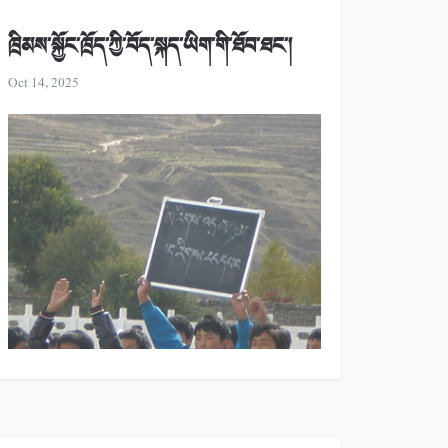
ཁྲིམས་སྐྱོང་ཁྲོད་ཀྱི་བོད་སྐད་ཡིག་གི་ཐོབ་ཐང་།
Oct 14, 2025