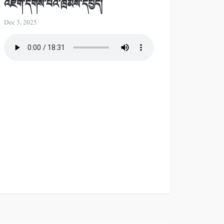
འཇོག་དགོས་པའི་ཁྲིམས་དཔྱད།
Dec 3, 2025