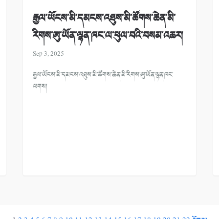
རྒྱལ་ཡོངས་མི་དམངས་འཐུས་མི་ཚོགས་ཆེན་མི་
རིགས་ཨུ་ཡོན་ལྷན་ཁང་ལ་ཕུལ་བའི་བསམ་འཆར།
Sep 3, 2025
རྒྱལ་ཡོངས་མི་དམངས་འཐུས་མི་ཚོགས་ཆེན་མི་རིགས་ཨུ་ཡོན་ལྷན་ཁང་
ལགས།