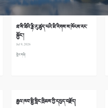
ཐ་སི་ཐིའི་རྙི་རུ་ཚུད་པའི་མི་རིགས་ས་ཁོངས་རང་
སྐྱོང་།
Jul 9, 2026
གླེང་གཞི།
རྒྱལ་ཁབ་སྤྱི་གླིང་ཁྲིམས་ཀྱི་དཔྱད་བརྗོད།