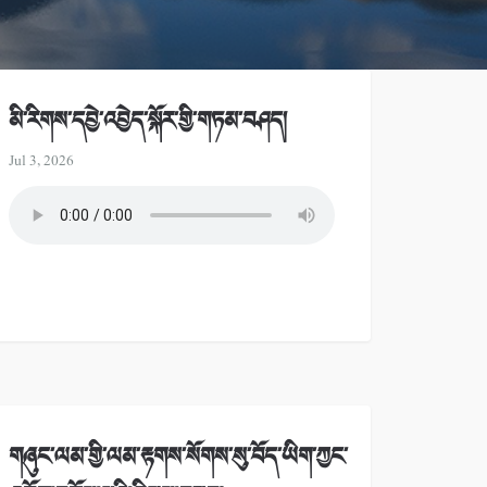
མི་རིགས་དབྱེ་འབྱེད་སྐོར་གྱི་གཏམ་བཤད།
Jul 3, 2026
གཞུང་ལམ་གྱི་ལམ་རྟགས་སོགས་སུ་བོད་ཡིག་ཀྱང་