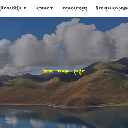
ྲ་ཚིགས་འདིའི་སྐོར།
▼
དཀར་ཆག
▼
བརྡ་ཆད་དང་ཐ་སྙད།
ཁྲིམས་གཞུང་དང་ཡུལ་ཁྲི
ཐོབ་ཐང་། | འདྲ་མཉམ། | སྲུང་སྐྱོབ་།