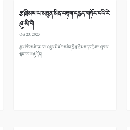
རྩ་ཁྲིམས་ལ་མཐུན་མིན་བརྟག་དཔྱད་གཏོང་བའི་རེ་
ཞུ་ཡི་གེ
Oct 23, 2025
རྒྱལ་ཡོངས་མི་དམངས་འཐུས་མི་ཚོགས་ཆེན་གྱི་རྩ་ཁྲིམས་དང་ཁྲིམས་ལུགས་
ལྷན་ཁང་ལ་ཞུ་དོན།