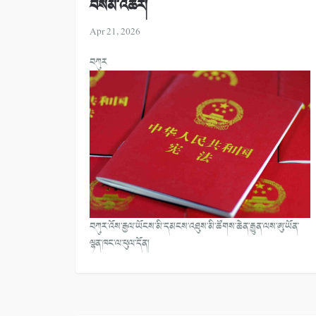
བསམ་འཆར།
Apr 21, 2026
བཀུར
བཀུར་འོས་རྒྱལ་ཡོངས་མི་དམངས་འཐུས་མི་ཚོགས་ཆེན་རྒྱུན་ལས་ཨུ་ཡོན་
ལྷན་ཁང་ལ་ཕུལ་དོན།