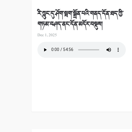
རི་ཀླུང་དུ་ཤོག་སྦག་སྒྲོན་པའི་གནད་དོན་ཐད་ཀྱི་
གཏམ་བཤད་ནང་དོན་མདོར་བསྡུས།
Dec 1, 2025