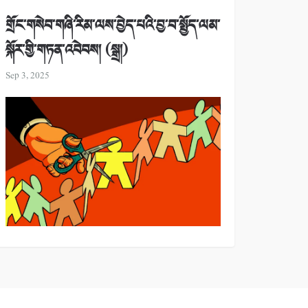
གྲོང་གསེབ་གཞི་རིམ་ལས་བྱེད་པའི་བྱ་བ་སྤྱོད་ལམ་
སྐོར་གྱི་གཏན་འབེབས། (སྒྲ།)
Sep 3, 2025