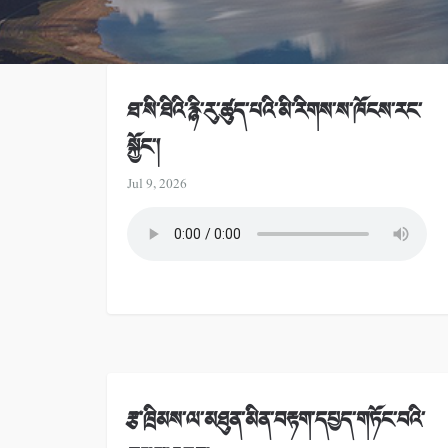
ཐ་སི་ཐིའི་རྙི་རུ་ཚུད་པའི་མི་རིགས་ས་ཁོངས་རང་
སྐྱོང་།
Jul 9, 2026
རྩ་ཁྲིམས་ལ་མཐུན་མིན་བརྟག་དཔྱད་གཏོང་བའི་