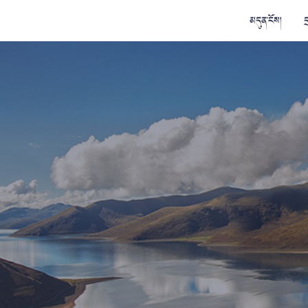
མདུན་ངོས།
ད