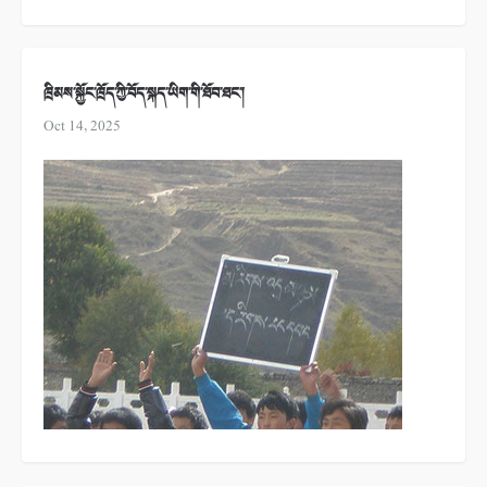
ཁྲིམས་སྐྱོང་ཁྲོད་ཀྱི་བོད་སྐད་ཡིག་གི་ཐོབ་ཐང་།
Oct 14, 2025