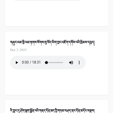
གཞུང་ལམ་གྱི་ལམ་རྟགས་སོགས་སུ་བོད་ཡིག་ཀྱང་འཇོག་དགོས་པའི་ཁྲིམས་དཔྱད།
Dec 3, 2025
རི་ཀླུང་དུ་ཤོག་སྦག་སྒྲོན་པའི་གནད་དོན་ཐད་ཀྱི་གཏམ་བཤད་ནང་དོན་མདོར་བསྡུས།