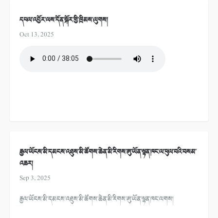
དཔལ་འབྱོར་ལས་དོན་སྐོར་གྱི་ཁྲིམས་ལུགས།
Oct 13, 2025
རྒྱལ་ཡོངས་མི་དམངས་འཐུས་མི་ཚོགས་ཆེན་མི་རིགས་ཨུ་ཡོན་ལྷན་ཁང་ལ་ཕུལ་བའི་བསམ་
འཆར།
Sep 3, 2025
རྒྱལ་ཡོངས་མི་དམངས་འཐུས་མི་ཚོགས་ཆེན་མི་རིགས་ཨུ་ཡོན་ལྷན་ཁང་ལགས།