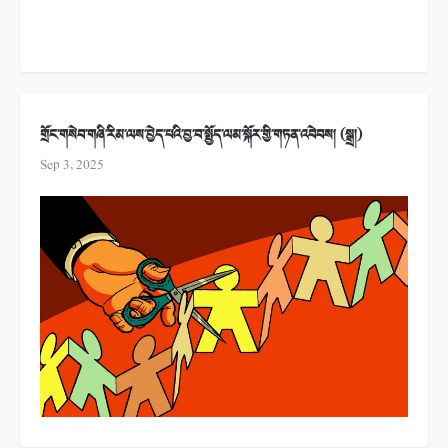
གྲོང་གསེབ་གཞི་རིམ་ལས་བྱེད་པའི་བྱ་བ་སྤྱོད་ལམ་སྐོར་གྱི་གཏན་འབེབས། (སྒྲ།)
Sep 3, 2025