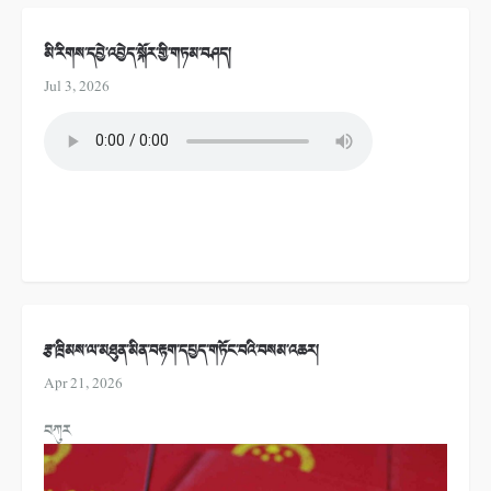
མི་རིགས་དབྱེ་འབྱེད་སྐོར་གྱི་གཏམ་བཤད།
Jul 3, 2026
རྩ་ཁྲིམས་ལ་མཐུན་མིན་བརྟག་དཔྱད་གཏོང་བའི་བསམ་འཆར།
Apr 21, 2026
བཀུར