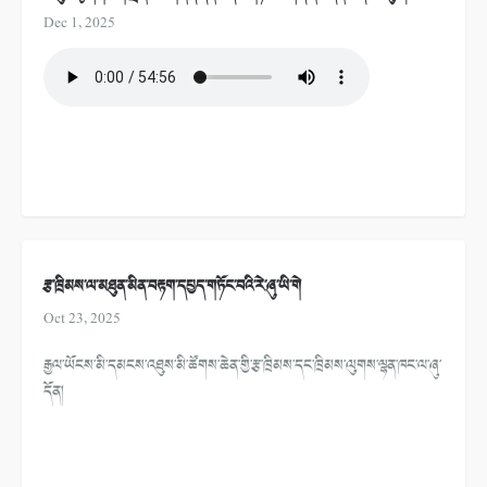
Dec 1, 2025
རྩ་ཁྲིམས་ལ་མཐུན་མིན་བརྟག་དཔྱད་གཏོང་བའི་རེ་ཞུ་ཡི་གེ
Oct 23, 2025
རྒྱལ་ཡོངས་མི་དམངས་འཐུས་མི་ཚོགས་ཆེན་གྱི་རྩ་ཁྲིམས་དང་ཁྲིམས་ལུགས་ལྷན་ཁང་ལ་ཞུ་
དོན།