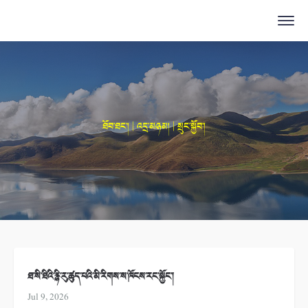
ཐོབ་ཐང་། | འདྲ་མཉམ། | སྲུང་སྐྱོབ་།
ཐ་སི་ཐིའི་རྙི་རུ་ཚུད་པའི་མི་རིགས་ས་ཁོངས་རང་སྐྱོང་།
Jul 9, 2026