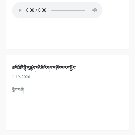
ཐ་སི་ཐིའི་རྙི་རུ་ཚུད་པའི་མི་རིགས་ས་ཁོངས་རང་སྐྱོང་།
Jul 9, 2026
གླེང་གཞི།