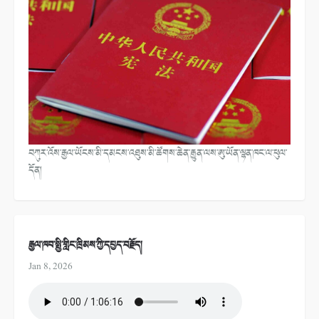
བཀུར་འོས་རྒྱལ་ཡོངས་མི་དམངས་འཐུས་མི་ཚོགས་ཆེན་རྒྱུན་ལས་ཨུ་ཡོན་ལྷན་ཁང་ལ་ཕུལ་
དོན།
རྒྱལ་ཁབ་སྤྱི་གླིང་ཁྲིམས་ཀྱི་དཔྱད་བརྗོད།
Jan 8, 2026