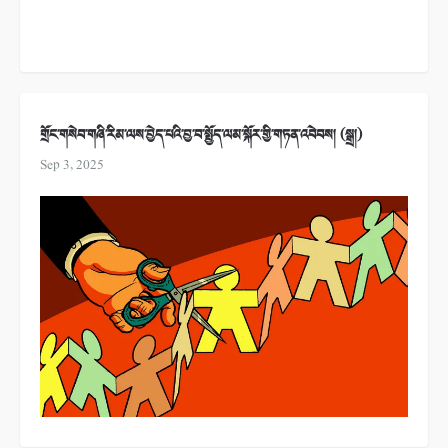
གྲོང་གསེབ་གཞི་རིམ་ལས་བྱེད་པའི་བྱ་བ་སྤྱོད་ལམ་སྐོར་གྱི་གཏན་འབེབས། (སྒྲ།)
Sep 3, 2025