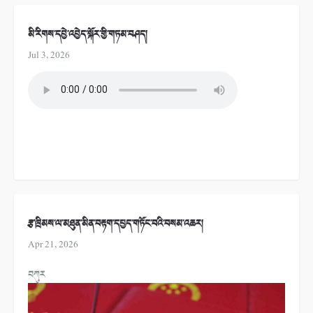
མི་རིགས་དབྱེ་འབྱེད་སྐོར་གྱི་གཏམ་བཤད།
Jul 3, 2026
རྩ་ཁྲིམས་ལ་མཐུན་མིན་བརྟག་དཔྱད་གཏོང་བའི་བསམ་འཆར།
Apr 21, 2026
བཀུར