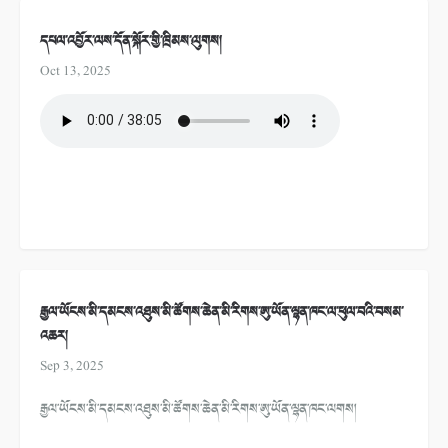
དཔལ་འབྱོར་ལས་དོན་སྐོར་གྱི་ཁྲིམས་ལུགས།
Oct 13, 2025
རྒྱལ་ཡོངས་མི་དམངས་འཐུས་མི་ཚོགས་ཆེན་མི་རིགས་ཨུ་ཡོན་ལྷན་ཁང་ལ་ཕུལ་བའི་བསམ་
འཆར།
Sep 3, 2025
རྒྱལ་ཡོངས་མི་དམངས་འཐུས་མི་ཚོགས་ཆེན་མི་རིགས་ཨུ་ཡོན་ལྷན་ཁང་ལགས།