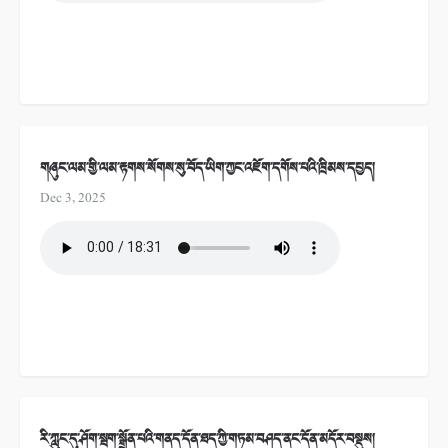
གཞུང་ལམ་གྱི་ལམ་རྟགས་སོགས་སུ་བོད་ཡིག་ཀྱང་འཇོག་དགོས་པའི་ཁྲིམས་དཔྱད།
Dec 3, 2025
རི་ཀླུང་དུ་ཤོག་སྦག་སྒྲོན་པའི་གནད་དོན་ཐད་ཀྱི་གཏམ་བཤད་ནང་དོན་མདོར་བསྡུས།