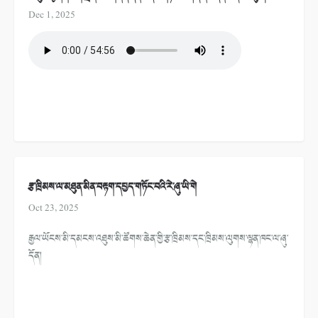
Dec 1, 2025
རྩ་ཁྲིམས་ལ་མཐུན་མིན་བརྟག་དཔྱད་གཏོང་བའི་རེ་ཞུ་ཡི་གེ
Oct 23, 2025
རྒྱལ་ཡོངས་མི་དམངས་འཐུས་མི་ཚོགས་ཆེན་གྱི་རྩ་ཁྲིམས་དང་ཁྲིམས་ལུགས་ལྷན་ཁང་ལ་ཞུ་
དོན།