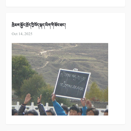
ཁྲིམས་སྐྱོང་ཁྲོད་ཀྱི་བོད་སྐད་ཡིག་གི་ཐོབ་ཐང་།
Oct 14, 2025