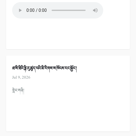
ཐ་སི་ཐིའི་རྙི་རུ་ཚུད་པའི་མི་རིགས་ས་ཁོངས་རང་སྐྱོང་།
Jul 9, 2026
གླེང་གཞི།