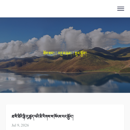
ཐོབ་ཐང་། | འདྲ་མཉམ། | སྲུང་སྐྱོབ་།
ཐ་སི་ཐིའི་རྙི་རུ་ཚུད་པའི་མི་རིགས་ས་ཁོངས་རང་སྐྱོང་།
Jul 9, 2026