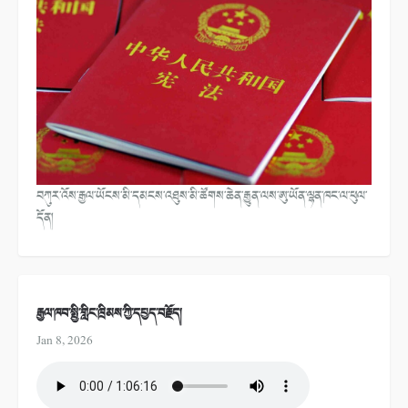
བཀུར་འོས་རྒྱལ་ཡོངས་མི་དམངས་འཐུས་མི་ཚོགས་ཆེན་རྒྱུན་ལས་ཨུ་ཡོན་ལྷན་ཁང་ལ་ཕུལ་
དོན།
རྒྱལ་ཁབ་སྤྱི་གླིང་ཁྲིམས་ཀྱི་དཔྱད་བརྗོད།
Jan 8, 2026