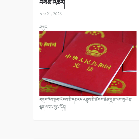
བསམ་འཆར།
Apr 21, 2026
བཀུར
བཀུར་འོས་རྒྱལ་ཡོངས་མི་དམངས་འཐུས་མི་ཚོགས་ཆེན་རྒྱུན་ལས་ཨུ་ཡོན་
ལྷན་ཁང་ལ་ཕུལ་དོན།