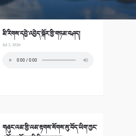
མི་རིགས་དབྱེ་འབྱེད་སྐོར་གྱི་གཏམ་བཤད།
Jul 3, 2026
གཞུང་ལམ་གྱི་ལམ་རྟགས་སོགས་སུ་བོད་ཡིག་ཀྱང་