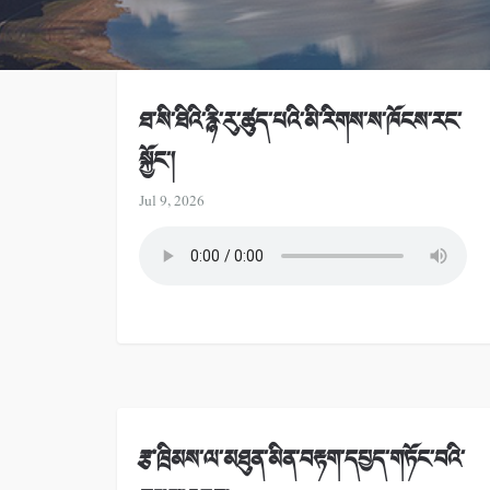
ཐ་སི་ཐིའི་རྙི་རུ་ཚུད་པའི་མི་རིགས་ས་ཁོངས་རང་
སྐྱོང་།
Jul 9, 2026
རྩ་ཁྲིམས་ལ་མཐུན་མིན་བརྟག་དཔྱད་གཏོང་བའི་