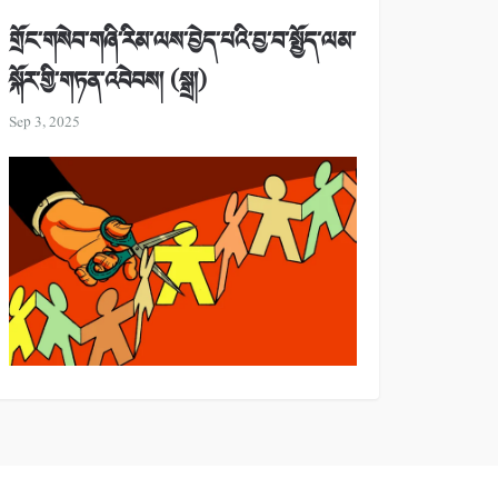
གྲོང་གསེབ་གཞི་རིམ་ལས་བྱེད་པའི་བྱ་བ་སྤྱོད་ལམ་
སྐོར་གྱི་གཏན་འབེབས། (སྒྲ།)
Sep 3, 2025