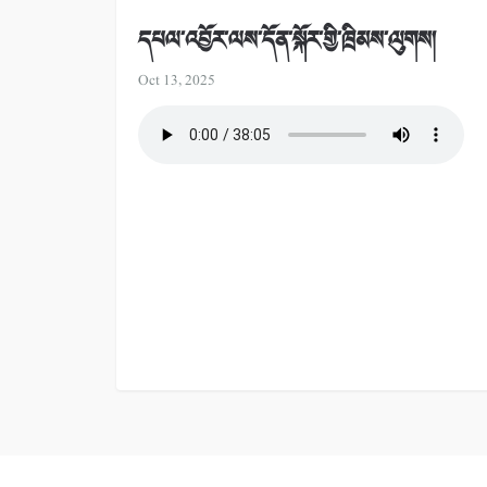
དཔལ་འབྱོར་ལས་དོན་སྐོར་གྱི་ཁྲིམས་ལུགས།
Oct 13, 2025