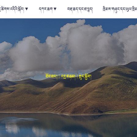
ྲ་ཚིགས་འདིའི་སྐོར།
▼
དཀར་ཆག
▼
བརྡ་ཆད་དང་ཐ་སྙད།
ཁྲིམས་གཞུང་དང་ཡུལ་ཁྲི
ཐོབ་ཐང་། | འདྲ་མཉམ། | སྲུང་སྐྱོབ་།