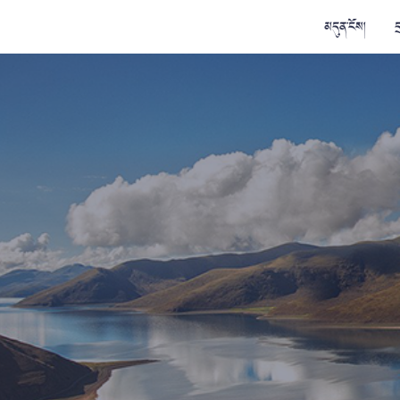
མདུན་ངོས།
ད