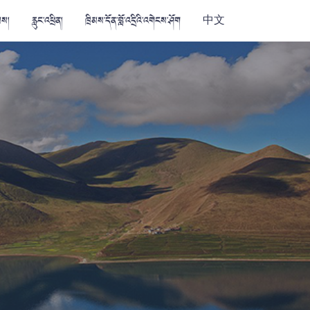
མས།
རླུང་འཕྲིན།
ཁྲིམས་དོན་བློ་འདྲིའི་འགེངས་ཤོག
中文