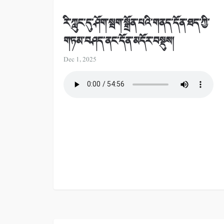
རི་ཀླུང་དུ་ཤོག་སྦག་སྒྲོན་པའི་གནད་དོན་ཐད་ཀྱི་
གཏམ་བཤད་ནང་དོན་མདོར་བསྡུས།
Dec 1, 2025