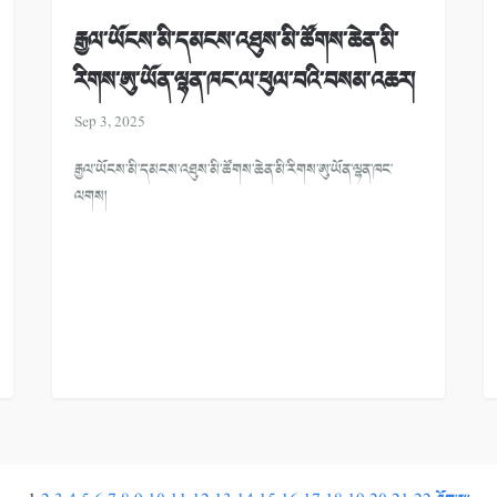
རྒྱལ་ཡོངས་མི་དམངས་འཐུས་མི་ཚོགས་ཆེན་མི་
རིགས་ཨུ་ཡོན་ལྷན་ཁང་ལ་ཕུལ་བའི་བསམ་འཆར།
Sep 3, 2025
རྒྱལ་ཡོངས་མི་དམངས་འཐུས་མི་ཚོགས་ཆེན་མི་རིགས་ཨུ་ཡོན་ལྷན་ཁང་
ལགས།