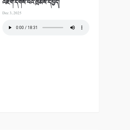
འཇོག་དགོས་པའི་ཁྲིམས་དཔྱད།
Dec 3, 2025