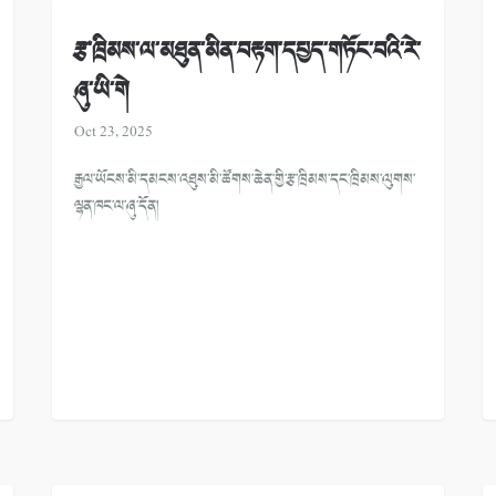
རྩ་ཁྲིམས་ལ་མཐུན་མིན་བརྟག་དཔྱད་གཏོང་བའི་རེ་
ཞུ་ཡི་གེ
Oct 23, 2025
རྒྱལ་ཡོངས་མི་དམངས་འཐུས་མི་ཚོགས་ཆེན་གྱི་རྩ་ཁྲིམས་དང་ཁྲིམས་ལུགས་
ལྷན་ཁང་ལ་ཞུ་དོན།