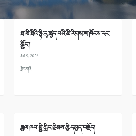
ཐ་སི་ཐིའི་རྙི་རུ་ཚུད་པའི་མི་རིགས་ས་ཁོངས་རང་
སྐྱོང་།
Jul 9, 2026
གླེང་གཞི།
རྒྱལ་ཁབ་སྤྱི་གླིང་ཁྲིམས་ཀྱི་དཔྱད་བརྗོད།