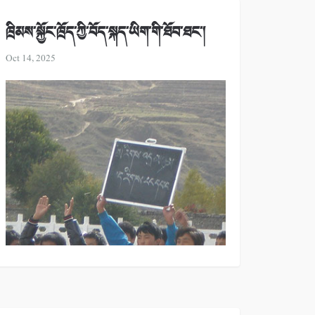
ཁྲིམས་སྐྱོང་ཁྲོད་ཀྱི་བོད་སྐད་ཡིག་གི་ཐོབ་ཐང་།
Oct 14, 2025