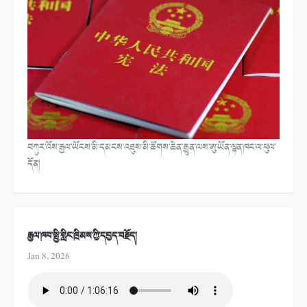
བཀུར་འོས་རྒྱལ་ཡོངས་མི་དམངས་འཐུས་མི་ཚོགས་ཆེན་རྒྱུན་ལས་ཨུ་ཡོན་ལྷན་ཁང་ལ་ཕུལ་
དོན།
རྒྱལ་ཁབ་སྤྱི་གླིང་ཁྲིམས་ཀྱི་དཔྱད་བརྗོད།
Jan 8, 2026