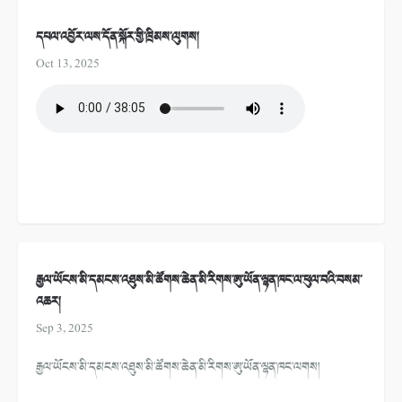
དཔལ་འབྱོར་ལས་དོན་སྐོར་གྱི་ཁྲིམས་ལུགས།
Oct 13, 2025
རྒྱལ་ཡོངས་མི་དམངས་འཐུས་མི་ཚོགས་ཆེན་མི་རིགས་ཨུ་ཡོན་ལྷན་ཁང་ལ་ཕུལ་བའི་བསམ་
འཆར།
Sep 3, 2025
རྒྱལ་ཡོངས་མི་དམངས་འཐུས་མི་ཚོགས་ཆེན་མི་རིགས་ཨུ་ཡོན་ལྷན་ཁང་ལགས།