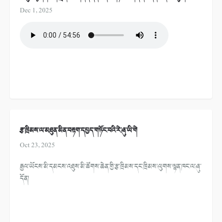
Dec 1, 2025
རྩ་ཁྲིམས་ལ་མཐུན་མིན་བརྟག་དཔྱད་གཏོང་བའི་རེ་ཞུ་ཡི་གེ
Oct 23, 2025
རྒྱལ་ཡོངས་མི་དམངས་འཐུས་མི་ཚོགས་ཆེན་གྱི་རྩ་ཁྲིམས་དང་ཁྲིམས་ལུགས་ལྷན་ཁང་ལ་ཞུ་
དོན།