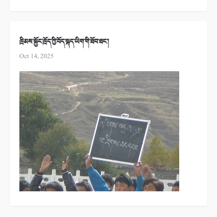
ཁྲིམས་སྐྱོང་ཁྲོད་ཀྱི་བོད་སྐད་ཡིག་གི་ཐོབ་ཐང་།
Oct 14, 2025