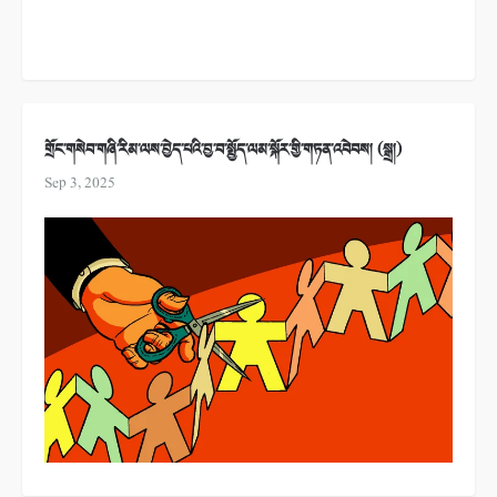
གྲོང་གསེབ་གཞི་རིམ་ལས་བྱེད་པའི་བྱ་བ་སྤྱོད་ལམ་སྐོར་གྱི་གཏན་འབེབས། (སྒྲ།)
Sep 3, 2025