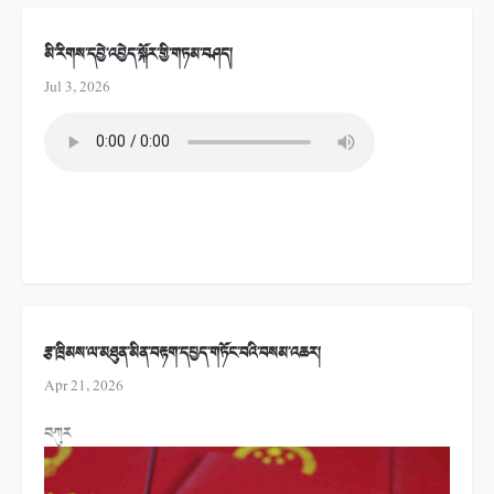
མི་རིགས་དབྱེ་འབྱེད་སྐོར་གྱི་གཏམ་བཤད།
Jul 3, 2026
རྩ་ཁྲིམས་ལ་མཐུན་མིན་བརྟག་དཔྱད་གཏོང་བའི་བསམ་འཆར།
Apr 21, 2026
བཀུར