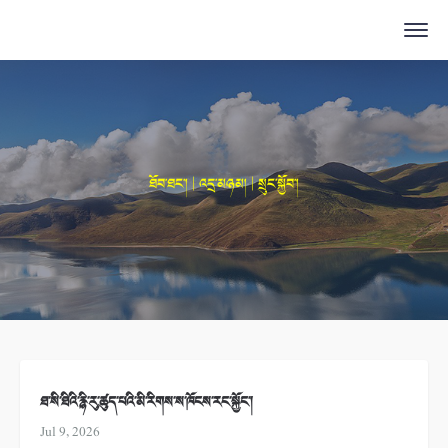
ཐོབ་ཐང་། | འདྲ་མཉམ། | སྲུང་སྐྱོབ་།
ཐ་སི་ཐིའི་རྙི་རུ་ཚུད་པའི་མི་རིགས་ས་ཁོངས་རང་སྐྱོང་།
Jul 9, 2026