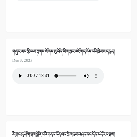
གཞུང་ལམ་གྱི་ལམ་རྟགས་སོགས་སུ་བོད་ཡིག་ཀྱང་འཇོག་དགོས་པའི་ཁྲིམས་དཔྱད།
Dec 3, 2025
རི་ཀླུང་དུ་ཤོག་སྦག་སྒྲོན་པའི་གནད་དོན་ཐད་ཀྱི་གཏམ་བཤད་ནང་དོན་མདོར་བསྡུས།