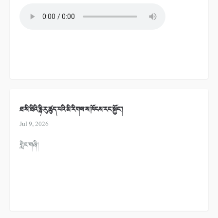
ཐ་སི་ཐིའི་རྙི་རུ་ཚུད་པའི་མི་རིགས་ས་ཁོངས་རང་སྐྱོང་།
Jul 9, 2026
གླེང་གཞི།