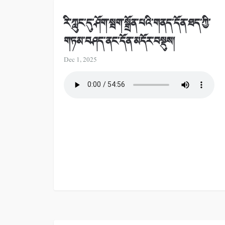
རི་ཀླུང་དུ་ཤོག་སྦག་སྒྲོན་པའི་གནད་དོན་ཐད་ཀྱི་
གཏམ་བཤད་ནང་དོན་མདོར་བསྡུས།
Dec 1, 2025