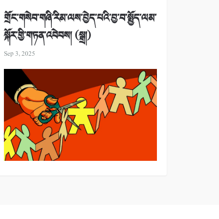
གྲོང་གསེབ་གཞི་རིམ་ལས་བྱེད་པའི་བྱ་བ་སྤྱོད་ལམ་
སྐོར་གྱི་གཏན་འབེབས། (སྒྲ།)
Sep 3, 2025