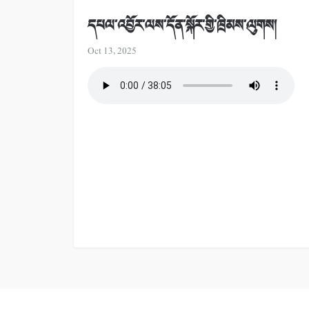
དཔལ་འབྱོར་ལས་དོན་སྐོར་གྱི་ཁྲིམས་ལུགས།
Oct 13, 2025