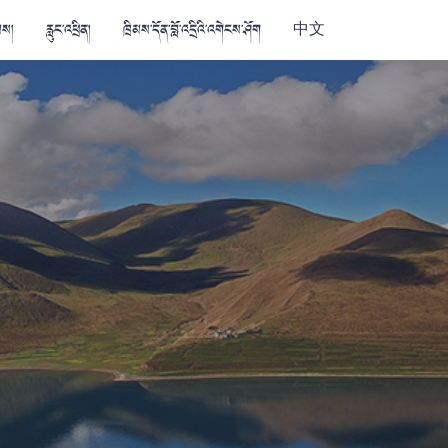
མས།
རླུང་འཕྲིན།
ཁྲིམས་དོན་བློ་འདྲིའི་འགེངས་ཤོག
中文