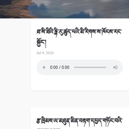
ཐ་སི་ཐིའི་རྙི་རུ་ཚུད་པའི་མི་རིགས་ས་ཁོངས་རང་
སྐྱོང་།
Jul 9, 2026
རྩ་ཁྲིམས་ལ་མཐུན་མིན་བརྟག་དཔྱད་གཏོང་བའི་