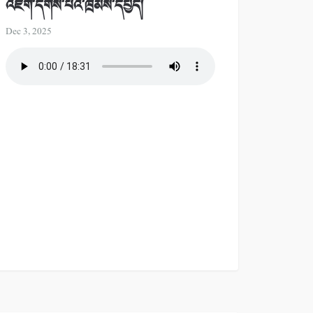
འཇོག་དགོས་པའི་ཁྲིམས་དཔྱད།
Dec 3, 2025