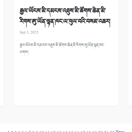
རྒྱལ་ཡོངས་མི་དམངས་འཐུས་མི་ཚོགས་ཆེན་མི་
རིགས་ཨུ་ཡོན་ལྷན་ཁང་ལ་ཕུལ་བའི་བསམ་འཆར།
Sep 3, 2025
རྒྱལ་ཡོངས་མི་དམངས་འཐུས་མི་ཚོགས་ཆེན་མི་རིགས་ཨུ་ཡོན་ལྷན་ཁང་
ལགས།