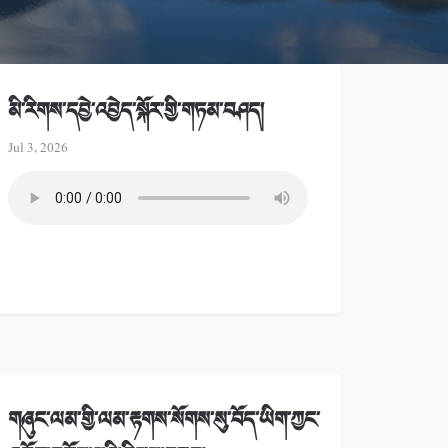
མི་རིགས་དབྱེ་འབྱེད་སྐོར་གྱི་གཏམ་བཤད།
Jul 3, 2026
གཞུང་ལམ་གྱི་ལམ་རྟགས་སོགས་སུ་བོད་ཡིག་ཀྱང་