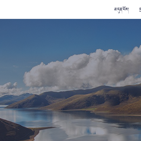
མདུན་ངོས།
ད