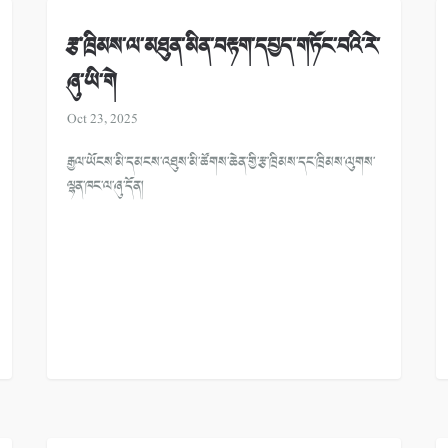
རྩ་ཁྲིམས་ལ་མཐུན་མིན་བརྟག་དཔྱད་གཏོང་བའི་རེ་
ཞུ་ཡི་གེ
Oct 23, 2025
རྒྱལ་ཡོངས་མི་དམངས་འཐུས་མི་ཚོགས་ཆེན་གྱི་རྩ་ཁྲིམས་དང་ཁྲིམས་ལུགས་
ལྷན་ཁང་ལ་ཞུ་དོན།