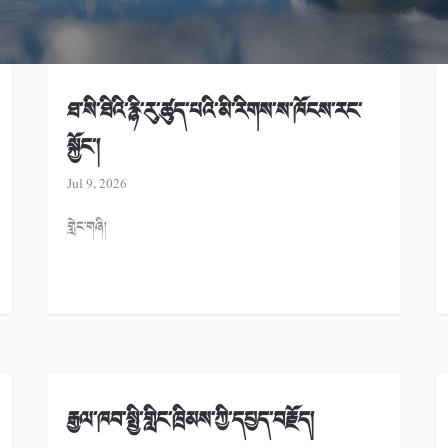
ཐ་སི་ཐིའི་རྙི་རུ་ཚུད་པའི་མི་རིགས་ས་ཁོངས་རང་
སྐྱོང་།
Jul 9, 2026
གླེང་གཞི།
རྒྱལ་ཁབ་སྤྱི་གླིང་ཁྲིམས་ཀྱི་དཔྱད་བརྗོད།