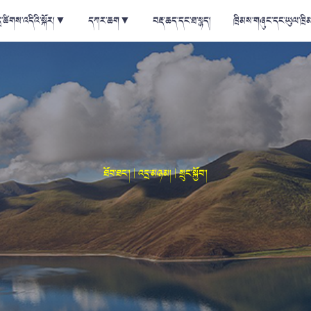
ྲ་ཚིགས་འདིའི་སྐོར།
▼
དཀར་ཆག
▼
བརྡ་ཆད་དང་ཐ་སྙད།
ཁྲིམས་གཞུང་དང་ཡུལ་ཁྲི
ཐོབ་ཐང་། | འདྲ་མཉམ། | སྲུང་སྐྱོབ་།