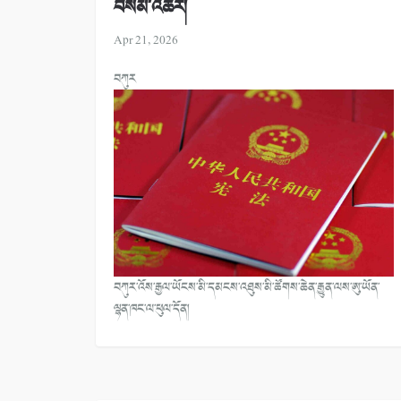
བསམ་འཆར།
Apr 21, 2026
བཀུར
བཀུར་འོས་རྒྱལ་ཡོངས་མི་དམངས་འཐུས་མི་ཚོགས་ཆེན་རྒྱུན་ལས་ཨུ་ཡོན་
ལྷན་ཁང་ལ་ཕུལ་དོན།