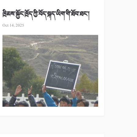
ཁྲིམས་སྐྱོང་ཁྲོད་ཀྱི་བོད་སྐད་ཡིག་གི་ཐོབ་ཐང་།
Oct 14, 2025