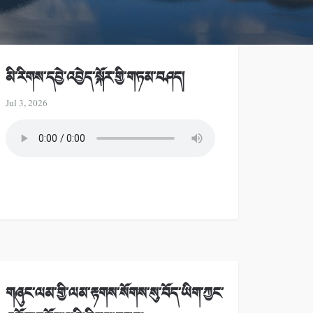
མི་རིགས་དབྱེ་འབྱེད་སྐོར་གྱི་གཏམ་བཤད།
Jul 3, 2026
གཞུང་ལམ་གྱི་ལམ་རྟགས་སོགས་སུ་བོད་ཡིག་ཀྱང་