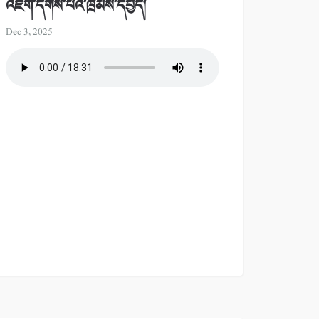
འཇོག་དགོས་པའི་ཁྲིམས་དཔྱད།
Dec 3, 2025