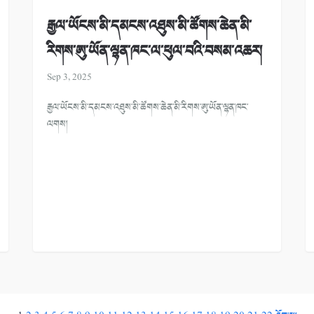
རྒྱལ་ཡོངས་མི་དམངས་འཐུས་མི་ཚོགས་ཆེན་མི་
རིགས་ཨུ་ཡོན་ལྷན་ཁང་ལ་ཕུལ་བའི་བསམ་འཆར།
Sep 3, 2025
རྒྱལ་ཡོངས་མི་དམངས་འཐུས་མི་ཚོགས་ཆེན་མི་རིགས་ཨུ་ཡོན་ལྷན་ཁང་
ལགས།