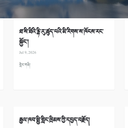
ཐ་སི་ཐིའི་རྙི་རུ་ཚུད་པའི་མི་རིགས་ས་ཁོངས་རང་
སྐྱོང་།
Jul 9, 2026
གླེང་གཞི།
རྒྱལ་ཁབ་སྤྱི་གླིང་ཁྲིམས་ཀྱི་དཔྱད་བརྗོད།