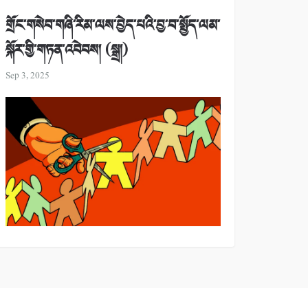
གྲོང་གསེབ་གཞི་རིམ་ལས་བྱེད་པའི་བྱ་བ་སྤྱོད་ལམ་
སྐོར་གྱི་གཏན་འབེབས། (སྒྲ།)
Sep 3, 2025