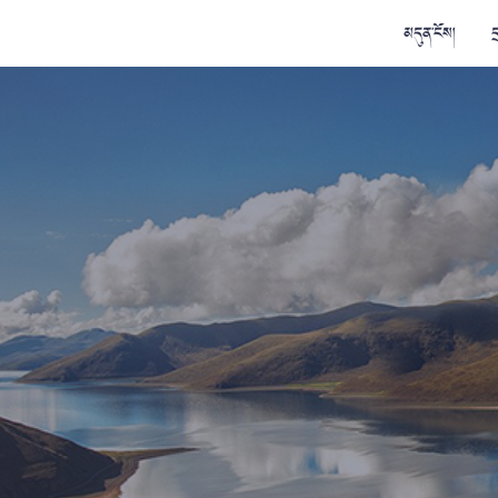
མདུན་ངོས།
ད