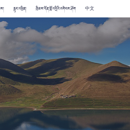
མས།
རླུང་འཕྲིན།
ཁྲིམས་དོན་བློ་འདྲིའི་འགེངས་ཤོག
中文