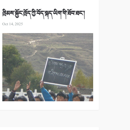
ཁྲིམས་སྐྱོང་ཁྲོད་ཀྱི་བོད་སྐད་ཡིག་གི་ཐོབ་ཐང་།
Oct 14, 2025