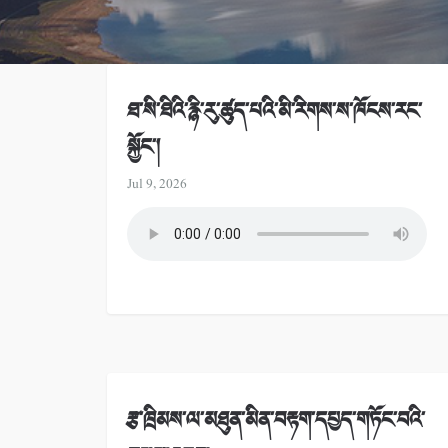
ཐ་སི་ཐིའི་རྙི་རུ་ཚུད་པའི་མི་རིགས་ས་ཁོངས་རང་
སྐྱོང་།
Jul 9, 2026
རྩ་ཁྲིམས་ལ་མཐུན་མིན་བརྟག་དཔྱད་གཏོང་བའི་