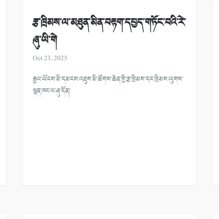
རྩ་ཁྲིམས་ལ་མཐུན་མིན་བརྟག་དཔྱད་གཏོང་བའི་རེ་
ཞུ་ཡི་གེ
Oct 23, 2025
རྒྱལ་ཡོངས་མི་དམངས་འཐུས་མི་ཚོགས་ཆེན་གྱི་རྩ་ཁྲིམས་དང་ཁྲིམས་ལུགས་
ལྷན་ཁང་ལ་ཞུ་དོན།