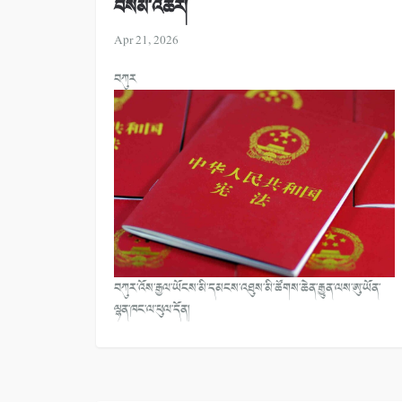
བསམ་འཆར།
Apr 21, 2026
བཀུར
བཀུར་འོས་རྒྱལ་ཡོངས་མི་དམངས་འཐུས་མི་ཚོགས་ཆེན་རྒྱུན་ལས་ཨུ་ཡོན་
ལྷན་ཁང་ལ་ཕུལ་དོན།