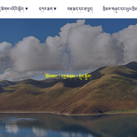
ྲ་ཚིགས་འདིའི་སྐོར།
▼
དཀར་ཆག
▼
བརྡ་ཆད་དང་ཐ་སྙད།
ཁྲིམས་གཞུང་དང་ཡུལ་ཁྲི
ཐོབ་ཐང་། | འདྲ་མཉམ། | སྲུང་སྐྱོབ་།