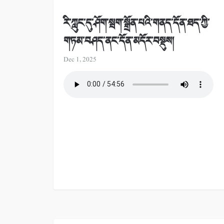
རི་ཀླུང་དུ་ཤོག་སྦག་སྒྲོན་པའི་གནད་དོན་ཐད་ཀྱི་
གཏམ་བཤད་ནང་དོན་མདོར་བསྡུས།
Dec 1, 2025