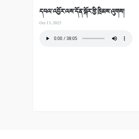
དཔལ་འབྱོར་ལས་དོན་སྐོར་གྱི་ཁྲིམས་ལུགས།
Oct 13, 2025