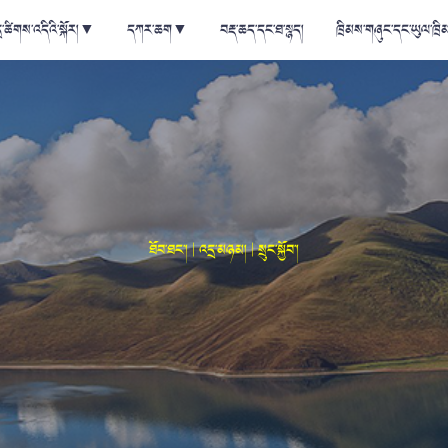
ྲ་ཚིགས་འདིའི་སྐོར།
▼
དཀར་ཆག
▼
བརྡ་ཆད་དང་ཐ་སྙད།
ཁྲིམས་གཞུང་དང་ཡུལ་ཁྲི
ཐོབ་ཐང་། | འདྲ་མཉམ། | སྲུང་སྐྱོབ་།