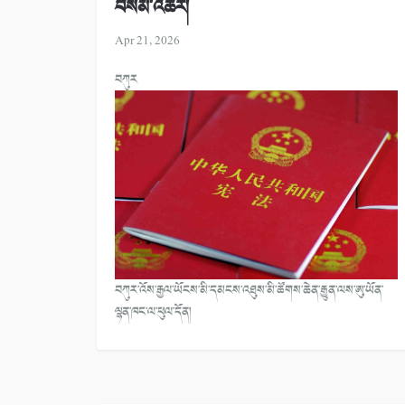
བསམ་འཆར།
Apr 21, 2026
བཀུར
བཀུར་འོས་རྒྱལ་ཡོངས་མི་དམངས་འཐུས་མི་ཚོགས་ཆེན་རྒྱུན་ལས་ཨུ་ཡོན་
ལྷན་ཁང་ལ་ཕུལ་དོན།