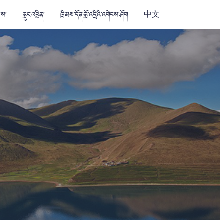
མས།
རླུང་འཕྲིན།
ཁྲིམས་དོན་བློ་འདྲིའི་འགེངས་ཤོག
中文