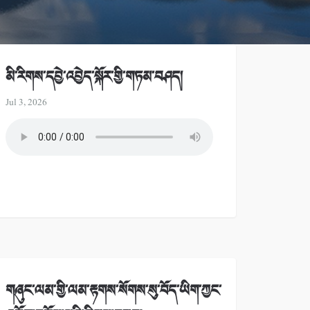
མི་རིགས་དབྱེ་འབྱེད་སྐོར་གྱི་གཏམ་བཤད།
Jul 3, 2026
གཞུང་ལམ་གྱི་ལམ་རྟགས་སོགས་སུ་བོད་ཡིག་ཀྱང་