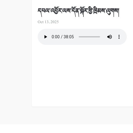
དཔལ་འབྱོར་ལས་དོན་སྐོར་གྱི་ཁྲིམས་ལུགས།
Oct 13, 2025