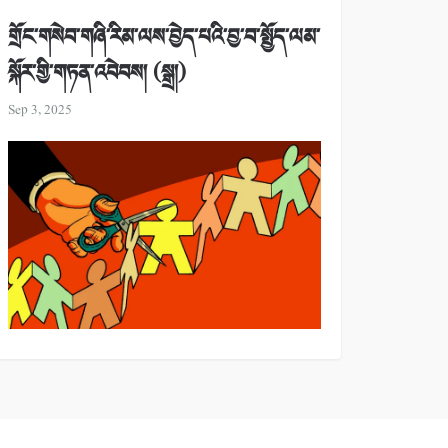
གྲོང་གསེབ་གཞི་རིམ་ལས་བྱེད་པའི་བྱ་བ་སྤྱོད་ལམ་
སྐོར་གྱི་གཏན་འབེབས། (སྒྲ།)
Sep 3, 2025