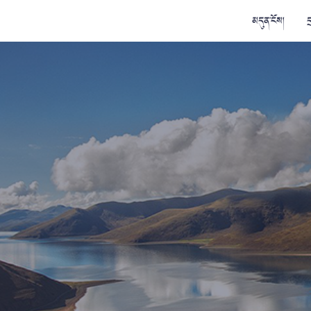
མདུན་ངོས།
ད