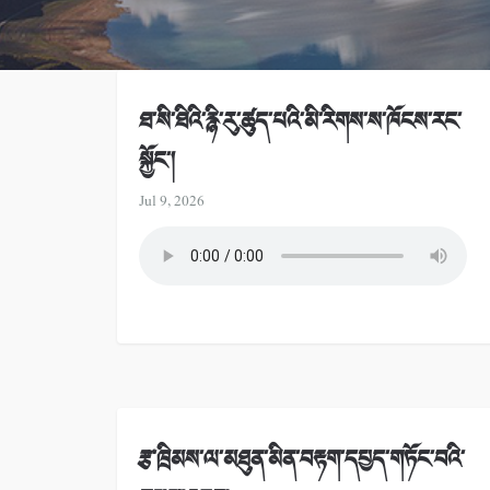
ཐ་སི་ཐིའི་རྙི་རུ་ཚུད་པའི་མི་རིགས་ས་ཁོངས་རང་
སྐྱོང་།
Jul 9, 2026
རྩ་ཁྲིམས་ལ་མཐུན་མིན་བརྟག་དཔྱད་གཏོང་བའི་