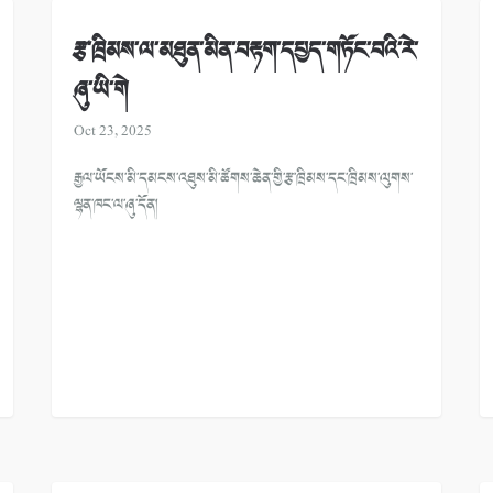
རྩ་ཁྲིམས་ལ་མཐུན་མིན་བརྟག་དཔྱད་གཏོང་བའི་རེ་
ཞུ་ཡི་གེ
Oct 23, 2025
རྒྱལ་ཡོངས་མི་དམངས་འཐུས་མི་ཚོགས་ཆེན་གྱི་རྩ་ཁྲིམས་དང་ཁྲིམས་ལུགས་
ལྷན་ཁང་ལ་ཞུ་དོན།