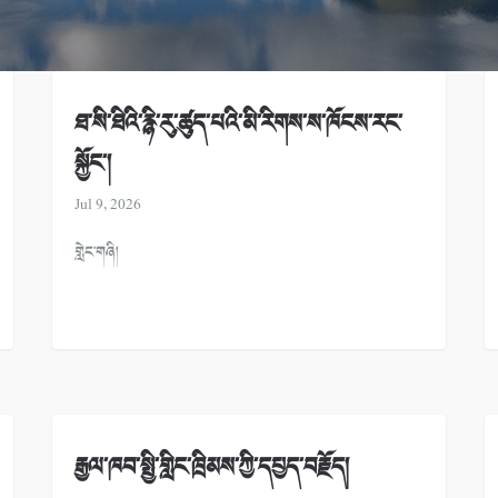
ཐ་སི་ཐིའི་རྙི་རུ་ཚུད་པའི་མི་རིགས་ས་ཁོངས་རང་
སྐྱོང་།
Jul 9, 2026
གླེང་གཞི།
རྒྱལ་ཁབ་སྤྱི་གླིང་ཁྲིམས་ཀྱི་དཔྱད་བརྗོད།