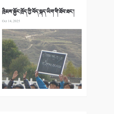
ཁྲིམས་སྐྱོང་ཁྲོད་ཀྱི་བོད་སྐད་ཡིག་གི་ཐོབ་ཐང་།
Oct 14, 2025