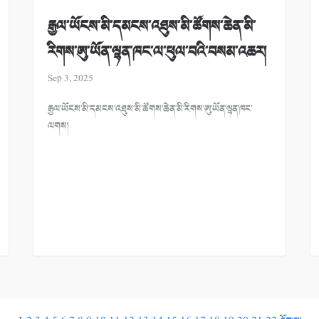
རྒྱལ་ཡོངས་མི་དམངས་འཐུས་མི་ཚོགས་ཆེན་མི་
རིགས་ཨུ་ཡོན་ལྷན་ཁང་ལ་ཕུལ་བའི་བསམ་འཆར།
Sep 3, 2025
རྒྱལ་ཡོངས་མི་དམངས་འཐུས་མི་ཚོགས་ཆེན་མི་རིགས་ཨུ་ཡོན་ལྷན་ཁང་
ལགས།