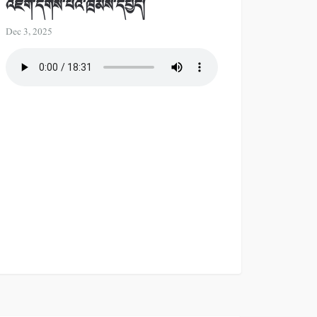
འཇོག་དགོས་པའི་ཁྲིམས་དཔྱད།
Dec 3, 2025