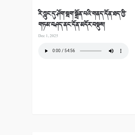
རི་ཀླུང་དུ་ཤོག་སྦག་སྒྲོན་པའི་གནད་དོན་ཐད་ཀྱི་
གཏམ་བཤད་ནང་དོན་མདོར་བསྡུས།
Dec 1, 2025