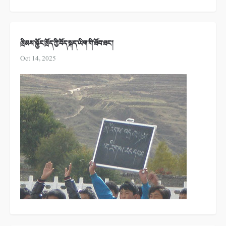
ཁྲིམས་སྐྱོང་ཁྲོད་ཀྱི་བོད་སྐད་ཡིག་གི་ཐོབ་ཐང་།
Oct 14, 2025