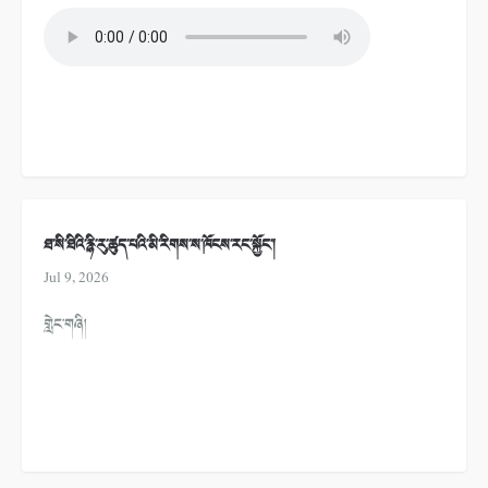
ཐ་སི་ཐིའི་རྙི་རུ་ཚུད་པའི་མི་རིགས་ས་ཁོངས་རང་སྐྱོང་།
Jul 9, 2026
གླེང་གཞི།