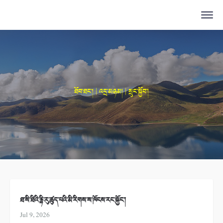
ཐོབ་ཐང་། | འདྲ་མཉམ། | སྲུང་སྐྱོབ་།
ཐ་སི་ཐིའི་རྙི་རུ་ཚུད་པའི་མི་རིགས་ས་ཁོངས་རང་སྐྱོང་།
Jul 9, 2026