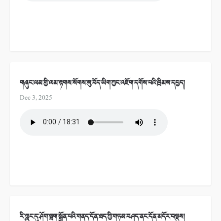
གཞུང་ལམ་གྱི་ལམ་རྟགས་སོགས་སུ་བོད་ཡིག་ཀྱང་འཇོག་དགོས་པའི་ཁྲིམས་དཔྱད།
Dec 3, 2025
རི་ཀླུང་དུ་ཤོག་སྦག་སྒྲོན་པའི་གནད་དོན་ཐད་ཀྱི་གཏམ་བཤད་ནང་དོན་མདོར་བསྡུས།