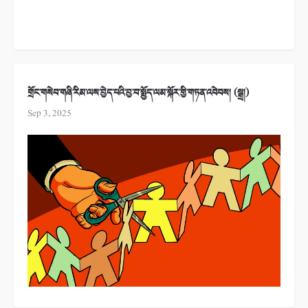
གྲོང་གསེབ་གཞི་རིམ་ལས་བྱེད་པའི་བྱ་བ་སྤྱོད་ལམ་སྐོར་གྱི་གཏན་འབེབས། (སྒྲ།)
Sep 3, 2025