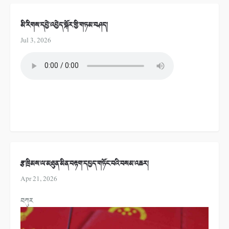
མི་རིགས་དབྱེ་འབྱེད་སྐོར་གྱི་གཏམ་བཤད།
Jul 3, 2026
རྩ་ཁྲིམས་ལ་མཐུན་མིན་བརྟག་དཔྱད་གཏོང་བའི་བསམ་འཆར།
Apr 21, 2026
བཀུར