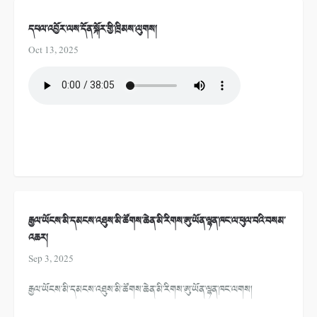
དཔལ་འབྱོར་ལས་དོན་སྐོར་གྱི་ཁྲིམས་ལུགས།
Oct 13, 2025
རྒྱལ་ཡོངས་མི་དམངས་འཐུས་མི་ཚོགས་ཆེན་མི་རིགས་ཨུ་ཡོན་ལྷན་ཁང་ལ་ཕུལ་བའི་བསམ་
འཆར།
Sep 3, 2025
རྒྱལ་ཡོངས་མི་དམངས་འཐུས་མི་ཚོགས་ཆེན་མི་རིགས་ཨུ་ཡོན་ལྷན་ཁང་ལགས།