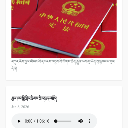
བཀུར་འོས་རྒྱལ་ཡོངས་མི་དམངས་འཐུས་མི་ཚོགས་ཆེན་རྒྱུན་ལས་ཨུ་ཡོན་ལྷན་ཁང་ལ་ཕུལ་
དོན།
རྒྱལ་ཁབ་སྤྱི་གླིང་ཁྲིམས་ཀྱི་དཔྱད་བརྗོད།
Jan 8, 2026