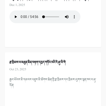
Dec 1, 2025
རྩ་ཁྲིམས་ལ་མཐུན་མིན་བརྟག་དཔྱད་གཏོང་བའི་རེ་ཞུ་ཡི་གེ
Oct 23, 2025
རྒྱལ་ཡོངས་མི་དམངས་འཐུས་མི་ཚོགས་ཆེན་གྱི་རྩ་ཁྲིམས་དང་ཁྲིམས་ལུགས་ལྷན་ཁང་ལ་ཞུ་
དོན།