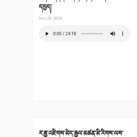
དཔྱད།
Nov 20, 2024
ར་རྒྱ་འཇིགས་མེད་རྒྱལ་མཚན་མི་རིགས་ལས་