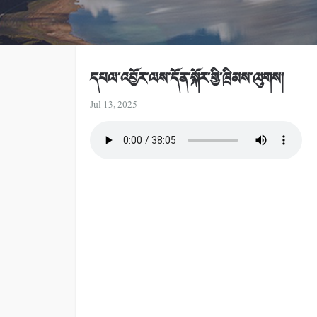
དཔལ་འབྱོར་ལས་དོན་སྐོར་གྱི་ཁྲིམས་ལུགས།
Jul 13, 2025