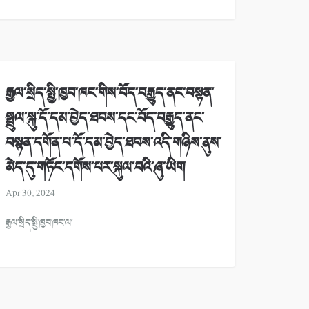
རྒྱལ་སྲིད་སྤྱི་ཁྱབ་ཁང་གིས་བོད་བརྒྱུད་ནང་བསྟན་
སྤྲུལ་སྐུ་དོ་དམ་བྱེད་ཐབས་དང་བོད་བརྒྱུད་ནང་
བསྟན་དགོན་པ་དོ་དམ་བྱེད་ཐབས་འདི་གཉིས་ནུས་
མེད་དུ་གཏོང་དགོས་པར་སྐུལ་བའི་ཞུ་ཡིག
Apr 30, 2024
རྒྱལ་སྲིད་སྤྱི་ཁྱབ་ཁང་ལ།