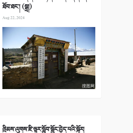
ཐོབ་ཐང་། (སྒྲ།)
Aug 22, 2024
ཁྲིམས་ལུགས་ཇི་ལྟར་སློབ་སྦྱོང་བྱེད་པའི་སྐོར།