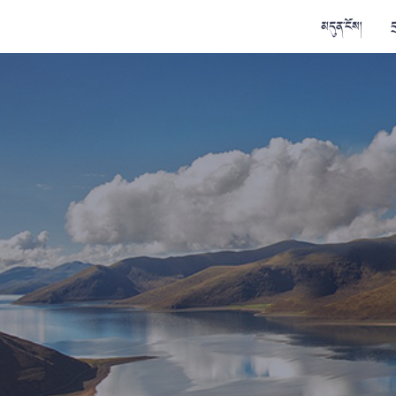
མདུན་ངོས།
ད