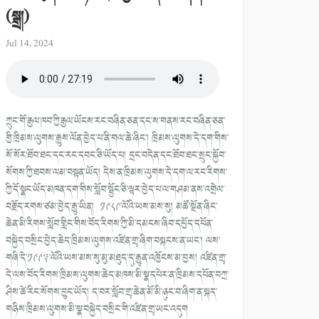
(སྒྲ།)
Jul 14, 2024
ཀྲུང་གོ་རྒྱལ་ཁབ་ཀྱི་རྒྱལ་ཡོངས་རང་བཞིན་ཅན་དང་ས་གནས་རང་བཞིན་ཅན་
གྱི་ཁྲིམས་ལུགས་རྒྱུས་ལོན་བྱེད་པ་ནི་གལ་ཆེ་ཞིང་། ཁྲིམས་ལུགས་དེ་དག་གིས་
སོ་སོར་ཐོབ་ཐང་དང་རང་དབང་ཅི་ཡོད་པ། དྲང་བདེན་དང་ཐོབ་ཐང་སྲུང་སྐྱོབ་
སོགས་ཀྱི་ཐབས་ལམ་བསྟན་ཡོད། དེས་ན་ཁྲིམས་ལུགས་དེ་དག་ལ་རང་རིགས་
ཀྱི་དོ་སྣང་ཡོད་མཁན་དག་གིས་སློབ་སྦྱོང་ཅི་ལྟར་བྱེད་པ་ལ་གཤམ་ནས་འགྲེལ་
བརྗོད་རགས་ཙམ་བྱེད་རྒྱུ་ཡིན། ༡༩༨༩་ལོའི་ཡས་མས་སུ། མཚོ་སྔོན་ཞིང་
ཆེན་མི་རིགས་སློབ་གླིང་གིས་བོད་རིགས་ཀྱི་མི་དམངས་ཞིབ་དཔྱོད་དཔོན་
བསྐྱེད་བསྲིང་བྱེད་ཆེད་ཁྲིམས་ལུགས་འཛིན་གྲྭ་ཞིག་བསྐངས་ན་ཡང་། ལས་
གཞི་དེ་༡༩༩༣་ལོའི་ཡས་མས་སུ་མུ་མཐུད་དུ་རྒྱུན་འཁྱོངས་མ་བྱས། འཛིན་གྲྭ་
དེ་ལས་བོད་རིགས་ཁྲིམས་ལུགས་ཆེད་མཁས་མི་སྣ་དཔེར་ན་ཁྲིམས་དཔོན་བཀྲ་
ཤིས་ཚེ་རིང་སོགས་བྱུང་ཡོད། ད་བར་སློབ་གྲྭ་ཆེན་མོ་མི་ཉུང་བ་ཞིག་ན་སྐད་
གཉིས་ཁྲིམས་ལུགས་མི་སྣ་བསྐྱེད་བསྲིང་གི་འཛིན་གྲྭ་ཡང་འདུག