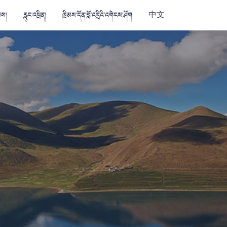
མས།
རླུང་འཕྲིན།
ཁྲིམས་དོན་བློ་འདྲིའི་འགེངས་ཤོག
中文