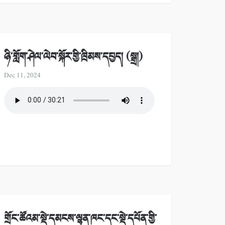
ཉི་གློག་ཤེལ་ལེབ་སྐོར་གྱི་ཁྲིམས་དཔྱད། (སྒྲ།)
Dec 11, 2024
གྲོང་ཚོའམ་སྡེ་དམངས་ལྷན་ཁང་དང་སྡེ་དཔོན་གྱི་