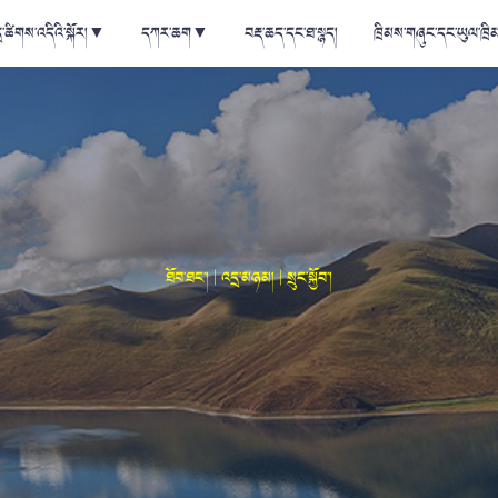
ྲ་ཚིགས་འདིའི་སྐོར།
▼
དཀར་ཆག
▼
བརྡ་ཆད་དང་ཐ་སྙད།
ཁྲིམས་གཞུང་དང་ཡུལ་ཁྲི
ཐོབ་ཐང་། | འདྲ་མཉམ། | སྲུང་སྐྱོབ་།