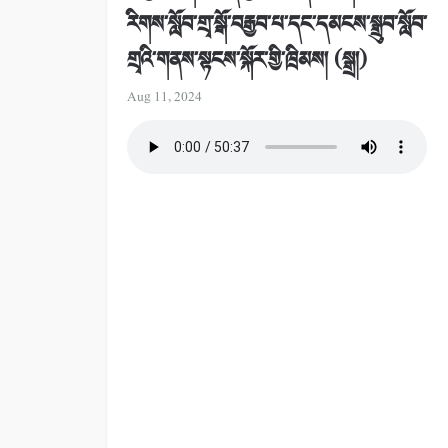
རིགས་སློབ་གྲྭ་སྒོ་བརྒྱབ་པ་དང་དམངས་སྒྲུབ་སློབ་
གྲྭའི་གནས་སྟངས་སྐོར་གྱི་ཁྲིམས། (སྒྲ།)
Aug 11, 2024