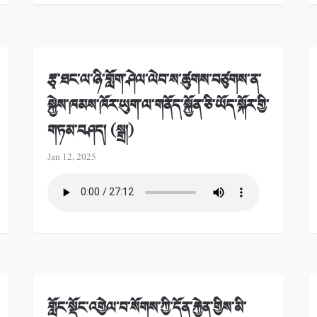
རྩྭ་ཐང་ལ་ཉི་གློག་ཤེལ་ལེབ་ས་ཚུགས་བཙུགས་ན་
སྐྱེས་ཁམས་ཁོར་ཡུག་ལ་གནོད་སྐྱོན་ཅི་ཡོད་སྐོར་གྱི་
གཏམ་བཤད། (སྒྲ།)
Jan 12, 2025
གློང་སྡོང་འགྱེལ་བ་སོགས་ཀྱི་དོན་རྐྱེན་གྱིས་མི་