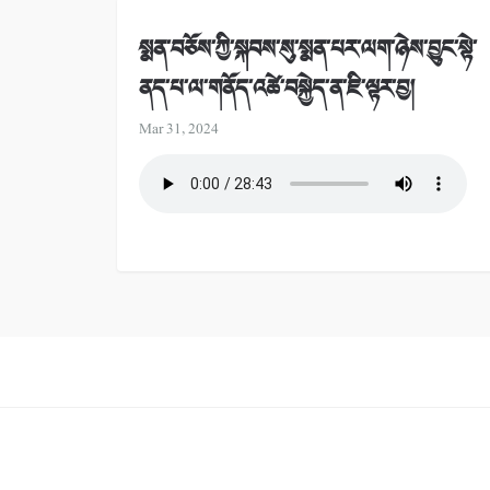
སྨན་བཅོས་ཀྱི་སྐབས་སུ་སྨན་པར་ལག་ཉེས་བྱུང་སྟེ་
ནད་པ་ལ་གནོད་འཚེ་བསྐྱེད་ན་ཇི་ལྟར་བྱ།
Mar 31, 2024