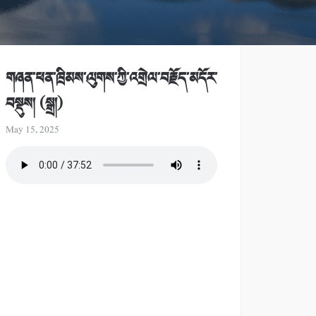
གཞན་ཕན་ཁྲིམས་ལུགས་ཀྱི་འགྲེལ་བརྗོད་མདོར་
བསྡུས། (སྒྲ།)
May 15, 2025