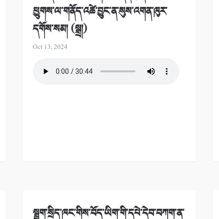
ཕྱུགས་ལ་གནོད་འཚེ་བྱུང་ན་སུས་འགན་ཁུར་
དགོས་སམ། (སྒྲ།)
Oct 13, 2024
སྦྲག་སྲིད་ཁང་གིས་བོད་ཡིག་གི་དཔེ་དེབ་བཀག་ན་