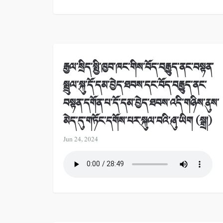
རྒྱལ་སྲིད་སྤྱི་ཁྱབ་ཁང་གིས་བོད་བརྒྱུད་ནང་བསྟན་
སྤྲུལ་སྐུ་དོ་དམ་བྱེད་ཐབས་དང་བོད་བརྒྱུད་ནང་
བསྟན་དགོན་པ་དོ་དམ་བྱེད་ཐབས་འདི་གཉིས་ནུས་
མེད་དུ་གཏོང་དགོས་པར་སྐུལ་བའི་ཞུ་ཡིག (སྒྲ།)
Jun 24, 2024