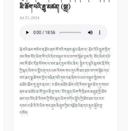
མི་ཆོག་པའི་རྒྱུ་མཚན། (སྒྲ།)
Jul 21, 2024
ཉེ་བའི་ཆར་གསེར་རྟ་རྫོང་ནས་གོ་བའི་གནས་ཚུལ་ཞིག་ལ། རྫོང་དེའི་སྦྲག་སྲིད་
ཁང་གིས་བོད་ཡིག་གི་དཔེ་དེབ་བསྐུར་བ་ལ་བཀག་སྡོམ་བྱས་ཏེ། བོད་ཡིག་དཔེ་
ཁང་གི་ཚོང་དོན་སོགས་ལ་བར་ཆད་བྱས་སོང་ཟེར། སྤྱིར་ད་ལྟའི་སྐབས་ནི་བོད་
ཀྱི་སྐད་ཡིག་ལ་སློབ་གྲྭ་དང་ལས་རིགས་གང་རུང་གི་ཐད་ནས་བཀག་སྡོམ་དང་
བར་ཆད་སྣ་ཚོགས་བྱེད་བཞིན་པའི་དུས་ངན་ཞིག་ལ་ཡང་བསྐྱར་སླེབས་པ་
མཐོང་ཆོས་སུ་གྱུར་ནའང་། ང་ཚོས་མཐོང་ཆོས་འདི་རིགས་སྣང་མེད་དུ་བཏང་
ནས་མ་མཐོང་མ་གོ་ཁུལ་མི་བྱ་བར། བོད་སྐད་ཡིག་གི་ཁྲིམས་མཐུན་གྱི་ཐོབ་
ཐང་དང་བོད་མི་རིགས་ཀྱི་བོད་སྐད་ཡིག་བཀོལ་སྤྱོད་ཀྱི་ཐོབ་ཐང་དང་རང་
དབང་ལ་མི་རེ་རེ་ཡིས་གང་ནུས་ཅི་ཐུབ་ཀྱིས་བརྩོན་ལེན་དང་སྲུང་སྐྱོབ་བྱ་
དགོས།