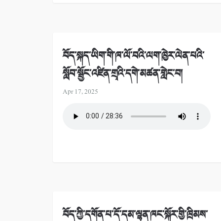
བོད་སྐད་ཡིག་གི་ཁ་ལོ་བའི་ལག་ཁྱེར་ལེན་པའི་
སློབ་སྦྱོང་འཛིན་གྲྭའི་དགེ་མཚན་གླེང་བ།
Apr 17, 2025
བོད་ཀྱི་དགོན་པ་དོ་དམ་ལྷན་ཁང་སྐོར་གྱི་ཁྲིམས་