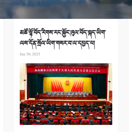
མཚོ་ལྷོ་བོད་རིགས་རང་སྐྱོང་ཁུལ་བོད་སྐད་ཡིག་
ལས་དོན་སྲོལ་ཡིག་གསར་བ་ལ་དཔྱད་པ།
Jun 30, 2025