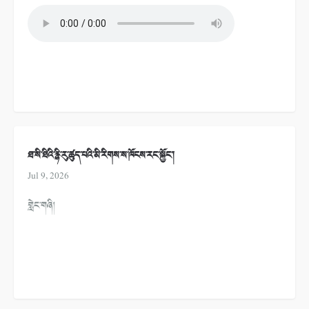
ཐ་སི་ཐིའི་རྙི་རུ་ཚུད་པའི་མི་རིགས་ས་ཁོངས་རང་སྐྱོང་།
Jul 9, 2026
གླེང་གཞི།