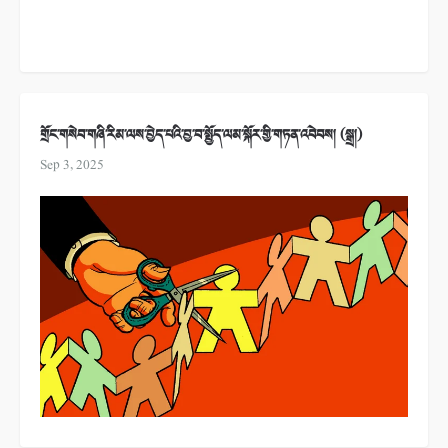
གྲོང་གསེབ་གཞི་རིམ་ལས་བྱེད་པའི་བྱ་བ་སྤྱོད་ལམ་སྐོར་གྱི་གཏན་འབེབས། (སྒྲ།)
Sep 3, 2025