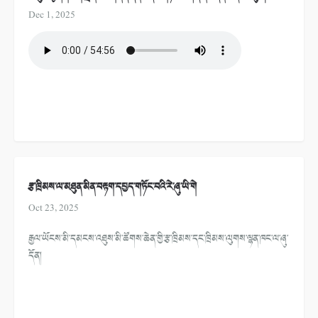
Dec 1, 2025
རྩ་ཁྲིམས་ལ་མཐུན་མིན་བརྟག་དཔྱད་གཏོང་བའི་རེ་ཞུ་ཡི་གེ
Oct 23, 2025
རྒྱལ་ཡོངས་མི་དམངས་འཐུས་མི་ཚོགས་ཆེན་གྱི་རྩ་ཁྲིམས་དང་ཁྲིམས་ལུགས་ལྷན་ཁང་ལ་ཞུ་
དོན།