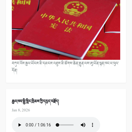
བཀུར་འོས་རྒྱལ་ཡོངས་མི་དམངས་འཐུས་མི་ཚོགས་ཆེན་རྒྱུན་ལས་ཨུ་ཡོན་ལྷན་ཁང་ལ་ཕུལ་
དོན།
རྒྱལ་ཁབ་སྤྱི་གླིང་ཁྲིམས་ཀྱི་དཔྱད་བརྗོད།
Jan 8, 2026