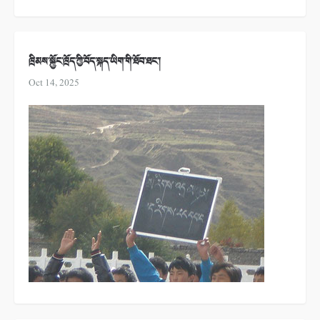
ཁྲིམས་སྐྱོང་ཁྲོད་ཀྱི་བོད་སྐད་ཡིག་གི་ཐོབ་ཐང་།
Oct 14, 2025