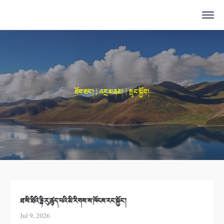
ཐོབ་ཐང་། | འདྲ་མཉམ། | སྲུང་སྐྱོབ་།
ཐ་སི་ཐིའི་རྙི་རུ་ཚུད་པའི་མི་རིགས་ས་ཁོངས་རང་སྐྱོང་།
Jul 9, 2026