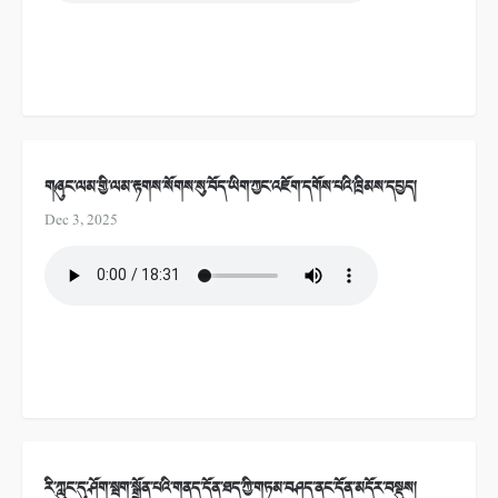
གཞུང་ལམ་གྱི་ལམ་རྟགས་སོགས་སུ་བོད་ཡིག་ཀྱང་འཇོག་དགོས་པའི་ཁྲིམས་དཔྱད།
Dec 3, 2025
རི་ཀླུང་དུ་ཤོག་སྦག་སྒྲོན་པའི་གནད་དོན་ཐད་ཀྱི་གཏམ་བཤད་ནང་དོན་མདོར་བསྡུས།