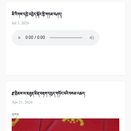
མི་རིགས་དབྱེ་འབྱེད་སྐོར་གྱི་གཏམ་བཤད།
Jul 3, 2026
རྩ་ཁྲིམས་ལ་མཐུན་མིན་བརྟག་དཔྱད་གཏོང་བའི་བསམ་འཆར།
Apr 21, 2026
བཀུར