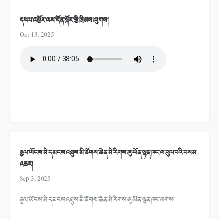
དཔལ་འབྱོར་ལས་དོན་སྐོར་གྱི་ཁྲིམས་ལུགས།
Oct 13, 2025
རྒྱལ་ཡོངས་མི་དམངས་འཐུས་མི་ཚོགས་ཆེན་མི་རིགས་ཨུ་ཡོན་ལྷན་ཁང་ལ་ཕུལ་བའི་བསམ་
འཆར།
Sep 3, 2025
རྒྱལ་ཡོངས་མི་དམངས་འཐུས་མི་ཚོགས་ཆེན་མི་རིགས་ཨུ་ཡོན་ལྷན་ཁང་ལགས།