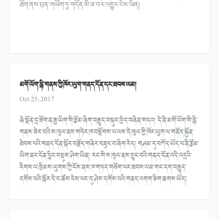
ཐོག་ནས་བྲན་གཡོ
ག་ཏུ་གདོན་མི་ཟ་བར་འགྱུར་ངེས་ཡི
ན།
མགོ་ལོག་དྷི་གནས་ཀྱི་ཁོར་ཡུག་གནད་དོན་དང་ཐབས་ལམ།
Oct 25, 2017
ཉེ་སྔོན་དྲ་ཐོག་ན་རྒྱ་ཡིག་གི་རྩོམ་ཞིག་བརྒྱུད་བསྐུར་བྱེད་བཞིན་གདའ། དེ་ནི་མགོ་ལོག་གི་དྷི་
གནས་ཟེར་བའི་ས་ཁུལ་ནས་གཏེར་ཁ་བསྔོགས་པ་ལས་དེ་ཁུལ་གྱི་ཁོར་ཡུག་ལ་གནོད་སྐྱོན་
ཐེབས་པའི་གནད་དོན་སྐོར་བརྗོད་གཞིར་བཟུང་བ་ཞིག་རེད། གཤམ་དུ་བཀོད་ཡོད་པ་ནི་རྩོམ་
ཡིག་ནང་དོན་སྙིང་བསྡུས་ཤིག་ཡིན། རང་གི་ས་ཁུལ་ནས་བྱུང་བའི་གནད་དོན་འདི་འདྲའི་
རིགས་ལ་ཁྲིམས་ལུགས་ཀྱི་ངོས་ནས་ཁ་གཏད་གཅོག་པར་ཐབས་ལམ་གང་དག་བརྒྱུད་
དགོས་པའི་སྐོར་དེ་ང་ཚོས་ངེས་པར་དུ་ཤེས་དགོས་པའི་གནད་འགག་ཅིག་ཆགས་ཡོད།