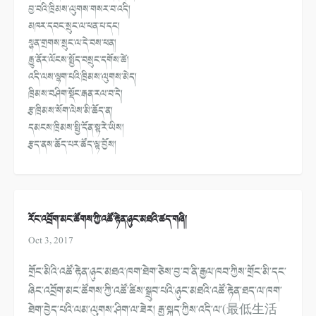
བྱ་བའི་ཁྲིམས་ལུགས་གསར་བ་འདི།
མཁར་དབང་སྲུང་ལ་ཕན་པ་དང།
སྙན་གྲགས་སྲུང་ལ་དེ་བས་ཕན།
རྒྱུ་ནོར་ལོངས་སྤྱོད་བསྲུང་དགོ
ས་ཚེ།
འདི་ལས་ལྷག་པའི་ཁྲིམས་ལུགས་མེད།
ཁྲིམས་བཤིག་སྡོང་རྒན་རལ་བ་དེ།
རྩ་ཁྲིམས་སོག་ལེས་མི་ཆོད་ན།
དམངས་ཁྲིམས་སྤྱི་དོན་སྟ་རེ་ཡིས།
རྩད་ནས་ཆོད་པར་ཚོད་ལྟ་བྱོས།
རོང་འབྲོག་མང་ཚོགས་ཀྱི་འཚོ་རྟེན་ཉུང་མཐའི་ཚད་གཞི།
Oct 3, 2017
གྲོང་མིའི་འཚོ་རྟེན་ཉུང་མཐའ་ཁག་
ཐེག་ཅེས་བྱ་བ་ནི་རྒྱལ་ཁབ་ཀྱིས་གྲོ
ང་མི་དང་
ཞིང་འབྲོག་མང་ཚོགས་ཀྱི་
འཚོ་ཚིས་སྒྲུབ་པའི་ཉུང་མཐའི་འཚོ
་རྟེན་ཐད་ལ་ཁག་
ཐེག་བྱེད་པའི་ལམ་
ལུགས་ཤིག་ལ་ཟེར། རྒྱ་སྐད་ཀྱིས་འདི་ལ་(最低生活