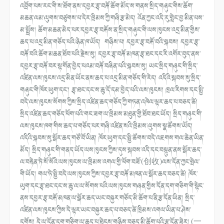
འབྲོག་པས་རང་གི་ས་ཐོག་ནས་དབྱར་རྩྭ་བརྐོ་ཆོག་མོད་ས་གནས་སྲིད་གཞུང་གིས་ཆོག་
མཆན་ལམ་ལུགས་བཙུགས་པ་དེར་ཁྲིམས་ཀྱི་གཞི་རྩ་མེད། འོན་ཀྱང་འདི་རུ་གླེང་བྱ་མིན་པས་
མ་སྤྲོས། ཆོག་མཆན་མེད་པར་དབྱར་རྩྭ་བརྐོས་ན་སྲིད་གཞུང་གི་ལས་ཁུངས་འདྲ་མིན་གྱིས་
ཆད་པ་འདྲ་མིན་གཅོད་པའི་ཉེན་ཁ་ཡོད། གཉིས་པ། དབྱར་རྩྭ་བརྐོ་བའི་སྐབས། དབྱར་རྩྭ་
བརྐོ་བའི་ཆོག་མཆན་ཐོབ་པའི་རྗེས་སུ། དབྱར་རྩྭ་བརྐོ་མཁན་རྩྭ་ཐང་དང་རི་འགོར་བུད་ནས་
དབྱར་རྩྭ་བརྐོ་བར་སྟ་གོན་བྱེད་པའམ་བརྐོ་བཞིན་པའི་སྐབས་སུ། ཡང་སྲིད་གཞུང་གི་སྲིད་
འཛིན་ལས་ཁུངས་འདྲ་མིན་ཡོང་ནས་ཆད་པ་འདྲ་མིན་གཅོད་གི་རེད། འདིའི་སྐབས་སུ་སྲིད་
གཞུང་གི་ཁོར་ཡུག་དང་། རྩྭ་ཐང་དང་ས་ཆུ་དོ་དམ་བྱེད་པའི་ལས་ཁུངས། ཁྲལ་རིགས་དང་སྤྱི་
བདེ་ལས་ཁུངས་སོགས་ཀྱིས་སྲིད་འཛིན་ཆད་གཅོད་ཀྱི་གཏན་འཁེལ་ལྟར་ཆད་པ་བཅད་ཚེ།
སྲིད་འཛིན་ཆད་གཅོད་ཕོག་པའི་གང་ཟག་ལ་ཁྲིམས་མཐུན་གྱི་ཐོབ་ཐང་ཡོད། སྲིད་གཞུང་གི་
ལས་ཁུངས་ཁག་གིས་ཆད་པ་གཅོད་པར་གཞི་འཛིན་སའི་ཁྲིམས་ལུགས་སྣ་ཚོགས་ཡོད།
འདིའི་སྐབས་སུ་སྒོར་ཆད་གཙོ་བོ་ཡིན། ཁོར་ཡུག་དང་སྤྱི་ཚོགས་བདེ་འཇགས་གལ་ཆེན་ཡིན་
མོད། སྲིད་གཞུང་གི་གནད་ཡོད་ལས་ཁུངས་ཀྱིས་དུས་སྐབས་འདི་དང་བསྟུན་ནས་སྒོར་ཆད་
ལ་བརྟེན་ཏེ་སོ་སོའི་ལས་ཁུངས་ལ་ཁྲིམས་འགལ་གྱི་ཕོག་བཟོ་(创收)ལས་དོན་ཀྱང་སྤེལ་
གི་ཡོད། གལ་ཏེ་སྤྱི་བདེ་ལས་ཁུངས་ཀྱིས་དབྱར་རྩྭ་བརྐོ་མཁན་ལ་སྒོར་ཆད་བཅད་ཚེ། ཁོར་
ཡུག་དང་རྩྭ་ཐང་དང་ས་ཆུ་ལ་ལ་སོགས་པའི་ལས་ཁུངས་གཞན་གྱིས་དོན་དག་གཅིག་གི་སྟེང་
ནས་དབྱར་རྩྭ་བརྐོ་མཁན་ལ་སྒོར་ཆད་ཡང་བསྐྱར་གཅོད་མི་ཆོག་པ་ནི་རྩ་དོན་ཡིན། སྲིད་
འཛིན་ལས་ཁུངས་ཀྱིས་དེ་ལྟར་ཡང་བསྐྱར་ཆད་པ་བཅད་ཚེ་ཁྲིམས་འགལ་ཡིན་པ་ཤེས་
དགོས། དེ་ལ་དོན་དག་གཅིག་ལ་ཆད་པ་ཐེངས་གཉིས་བཅད་མི་ཆོག་པའི་རྩ་དོན་ཟེར། (一