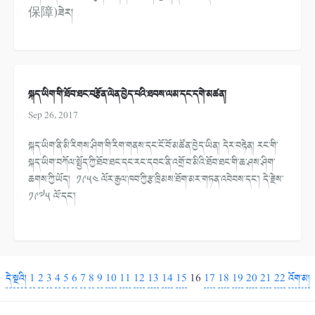
保障)ཟེར
།
སྐད་ཡིག་གི་ཐོབ་ཐང་བརྩོན་ལེན་བྱེད་པའི་ཐབས་ལམ་དང་དགེ་མཚན།
Sep 26, 2017
སྐད་ཡིག་ནི་མི་རིགས་ཤིག་གི་རིག་གནས་དང་ངོ་བོ་མཚོན་བྱེད་ཡིན། དེར་བརྟེན། རང་གི་
སྐད་ཡིག་བཀོལ་སྤྱོད་ཀྱི་ཐོབ་ཐང་དང་རང་དབང་ནི་འགྲོ་བ་མིའི་ཐོབ་ཐང་གི་ཆ་ཤས་ཤིག་
ཆགས་ཀྱི་ཡོད།
༡༩༥༤
ལོར་རྒྱལ་ཁབ་ཀྱི་རྩ་ཁྲིམས་ཐོག་མར་གཏན་འབེབས་དང་། དེ་རྗེས་
༡༩༧༥
ལོ་དང་།
དེ་སྔའི།
1
2
3
4
5
6
7
8
9
10
11
12
13
14
15
16
17
18
19
20
21
22
འོག་མ།