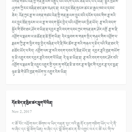
འགན་གཙང་ལེན་གྱི་གན་རྒྱ་ལས་བརྒྱུད་པའི་བདག་དབང་ཟིན་ཡོད་པ་དེ་ཡིན། སྤྱིར་ཁྲིམས་
ལུགས་ཀྱི་རང་བཞིན་ཐད་ནས་བཤད་ན། རང་བྱུང་ཐོན་ཁུངས་ཚང་མ་རྒྱལ་ཁབ་ལ་དབང་
ཟེར། འོན་ཀྱང་རྩྭ་ས་འགན་གཙང་ལེན་གྱི་གན་རྒྱ་ལས་བྱུང་བའི་དངོས་དབང་གིས་རྩྭ་སའི་
རང་བྱུང་ཐོན་ཁུངས་ལ་ལ་རྩྭ་ས་བདག་སྐྱོང་བྱེད་པའི་འབྲོག་པར་བྱིན་ཡོད། རྩྭ་སའི་བདག་
སྐྱོང་གི་ཐོབ་ཐང་ཤོར་བ་ཡིན་ན་དབྱར་རྩྭའི་བདག་དབང་ཀྱང་གཏན་ནས་ཤོར་འགྲོ རྩྭ་ས་ནི་
འབྲོག་པ་རྣམས་ལ་མཚོན་ན་ཚེ་སྲོག་ཡིན། དེང་སྐབས་ས་གནས་སྲིད་གཞུང་གིས་འབྲོག་པ་
རྣམས་ཀྱི་རྩྭ་ས་ཕྱིར་བསྡུ་བྱེད་བཞིན་པ་དེ་ནི་ཁོང་ཚོས་རྩྭ་སའི་གཞལ་དུ་མེད་པའི་རིན་ཐང་དེ་
མཐོང་ཡོད་པ་རེད། འབྲོག་པས་རྩྭ་སའི་བདག་དབང་དེ་ཟིན་ཡོད་ན། དབྱར་རྩྭའི་བྲན་གཡོག་
ཏུ་མི་འགྱུར་བར་དབྱར་རྩྭའི་བདག་པོ་ཡིན། དེ་ལྟ་མ་ཡིན་ན། རྩྭ་སའི་བདག་དབང་ཤོར་བའི་
འབྲོག་པ་རྣམས་ནི་འབྱུང་འགྱུར་གྱི་དུས་སུ་གདོན་མི་ཟ་བར་རྩྭ་ས་སྟེང་གི་དབྱར་རྩྭ་དང་སྨན་
ལྡུམ་ཆེ་གེ་མོའི་བྲན་གཡོག་ཏུ་འགྱུར་ངེས་ཡིན།
དོམ་མེད་ན་ཁྱིམ་ཚང་ཕྱུག་པོ་ཡིན།
Nov 2, 2017
ང་ཚོ་རོང་འབྲོག་མང་ཚོགས་ལ་ཡིད་
བརྟན་རུང་བའི་རྒྱུ་ནོར་ཉག་གཅིག་
ཡོད་པ་དེ་ནི་
ས་ཞིང་དང་སྒོ་ཟོག་
ཡིན། ས་ཞིང་དང་སྒོ་ཟོག་ཚར་ན་མི་འགྱང་
བར་ང་ཚོ་རང་གི་ས་