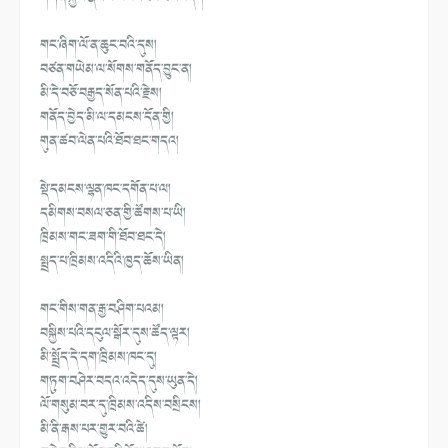
གང་ཞིག་ལོ་ན་ཆུང་བའི་དུས།
བཙན་གཡེམ་ལ་སོགས་གནོད་བྱུང་ན།
མི་དེ་བཅོ་བརྒྱད་སོན་པའི་རྗེས།
གནོད་བྱེད་མི་ལ་དམངས་དོན་གྱི།
གུན་ཚབ་ལེན་པའི་ཐོབ་ཐང་གདའ།
སྡེ་དམངས་ལྷན་ཁང་དགོན་པ་ལ།
དམིགས་བསལ་ཅན་གྱི་ཚོགས་པ་ཡི།
ཁྲིམས་གང་ཟག་གི་ཐོབ་ཐང་དེ།
སྤྲད་པ་ཁྲིམས་འདིའི་ཁྱད་ཆོས་ཡི
ན།
གང་གིས་གན་རྒྱ་བཤིག་པའམ།
བསྐྱིས་པའི་དངུལ་སྒོར་དུས་ཚོད་
ལྟར།
མི་སྤྲོད་དེ་དག་ཁྲིམས་ཁང་དུ།
གཏུག་བཤེར་བདའ་འདེད་དུས་ཡུན་དེ།
ལོ་གསུམ་བར་དུ་ཁྲིམས་འདིས་བསྲི
ངས།
མི་ནི་རྒས་པར་གྱུར་བའི་ཚེ།