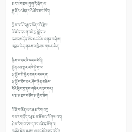
མངལ་གནས་ཕྲུ་གུ་དེ་ཉིད་ལ།
རྒྱུ་ནོར་འཛིན་པའི་ཐོབ་ཐང་ཡོད།
བྱིས་པ་ལོ་བརྒྱད་སོན་པའི་རྗེས།
ལོ་ཚོད་དཔག་པའི་བྱ་སྤྱོད་ལ།
དམངས་དོན་ཐོབ་ཐང་འོས་འགན་གཉིས།
འབྲལ་མེད་གནས་པ་ཁྲིམས་གསར་ཡིན།
བྱིས་པ་དང་ནི་དབང་བོ་ནི།
སྐྱོན་ཅན་གྱུར་བའི་སྐྱེ་བུ་ལ།
ལྟ་སྐྱོང་མི་བྱེད་མནར་བཅད་ན།
ལྟ་སྐྱོང་ཐོབ་ཐང་ཤོར་ཉེན་མཆིས།
དེའི་ཕྱིར་བུ་ཕྲུག་གཅེར་བརྡུང་
དང་།
ཕ་མ་མནར་གཅོད་མ་བྱེད་ཅིག
ལོ་ནི་གཞོན་ཡང་རྣམ་རིག་བཀྲ
གསར་གཏོད་བརྩམས་ཆོས་ལ་སོགས་པར།
ཤེས་རིག་བདག་དབང་འཛིན་ཆོག་པ།
གཞོན་སྐྱེས་རྣམས་ལའང་ཐོབ་ཐང་བདོ
ག