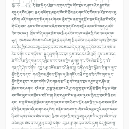
事不二罚) དེ་མིན་སྲིད་འཛིན་ལས་ཁུངས་ཀྱིས་གོང་ནས་བཤད་པའི་བརྒྱུད་རིམ་
བརྒྱུད་དགོས་ཤིང་། ཆད་པ་ཕོག་མཁན་ལ་ཁོང་གི་ཐོབ་ཐང་གང་ཡོད་སོགས་མངོན་གསལ་བྱ་
དགོས། འདིའི་སྐབས་སུ་སྲིད་གཞུང་གི་ལས་བྱེད་ཀྱིས་ནམ་རྒྱུན་སྒོར་ཆད་ཕོན་ཆེན་པོ་གཅོད་
གི་ཡོད་པས། ཆད་པ་ཕོག་མཁན་ལ་ངེས་བར་དུ་ཉན་ཚོགས་བསྐོང་བའར་རེ་འདུན་ཞུ་བའི་
ཐོབ་ཐང་དང་། སྲིད་འཛིན་བསྐྱར་གྲོས་དང་སྲིད་འཛིན་གཏུག་བཤེར་གྱི་ཐོབ་ཐང་དང་དུས་
ཡུན། ཐབས་ལམ་སོགས་མཚམས་སྦྱོར་བྱེད་དགོས། སྲིད་འཛིན་ཆད་པ་ཕོག་མཁན་གྱིས་ཀྱང་
རང་ཉིད་ཀྱི་ཐོབ་ཐང་བསྲུངསྐྱོབ་བྱེད་བར་ཐབས་ལམ་དེ་དག་བརྒྱུད་དེ་ཐོབ་ཐང་སློར་གསོ་ལ་
རེམ་དགོས་པ་མ་གཏོགས་། སྒྱུད་ལུག་གི་ངང་ནས་དུས་འདའ་བར་མི་བྱའོ། དུས་ལས་འདའ་
ཚེ་གོང་རིམ་སྲིད་གཞུང་དང་ཁྲིམས་ཁང་བཅས་ཀྱིས་ཞུ་གཏུག་ལ་ངོས་ལེན་མི་བྱེད་པའི་
གནད་དེ་ཤེས་དགོས། དབྱར་རྩྭ་བརྐོས་ཚར་བའི་རྗེས་སུ། བརྐོ་ཤུལ་ཕྱིར་སྙོམས་ཏེ་རྩྭ་ས་སྲུང་
སྐྱོབ་བྱེད་པ་དང་། གལ་སྙིགས་ཕྱོགས་ཕྱོགས་སུ་མི་གཏོར་བ་ཞིག་བྱས་ཏེ་འཁོར་ཡུག་སྲུང་
སྐྱོབ་ཀྱི་གནད་ལ་གཟབ་དགོས་ཤིང་གནས་མ་ཡིན་པའི་གནས་ནས་དབྱར་རྩྭ་བརྐོས་ན་
ཁྲིམས་དང་འགལ། དཔེར་ན། རྩྭ་ཆུ་ཉམ་ཐག་པའི་རྩྭ་ས་ལྟ་བུ་ནས་བརྐོ་མི་ཆོག དེ་ལྟ་མ་ཡིན་
པར་ཁོར་ཡུག་ལ་གནོད་པ་བཟོས་ན། སྲིད་གཞུང་གི་ས་ཆུ་ལས་ཁུངས་ཀྱིས་རྩྭ་ཐང་གི་ཁྲིམས་
དང་། ས་ཆུ་དོ་དམ་གྱི་ཁྲིམས་ལུགས་ལྟར་གང་ཟག་ཅིག་ལ་སྒོར་ཆད་ཁྲི་ལྔ་མན་ལ་བཅད་ཆོག
དེའི་ཕྱིར་གནད་འདི་ལ་གཟབ་དགོས། བརྐོས་ནས་ལག་ཏུ་སོན་པའི་དབྱར་རྩྭའི་བདག་དབང་
ནི་བརྐོ་མཁན་རང་ལ་ཡོད་པ་དང་། ཁྲིམས་མཐུན་གྱི་གན་རྒྱ་བརྒྱུད་ནས་མི་མཐུན་པའི་གཏན་
འཁེལ་བྱས་ཡོད་ན་གན་རྒྱ་ལྟར་འགྲོ་དགོས། དབྱར་རྩྭ་གཞན་ལ་བཙོང་དུས། བོད་ལྗོངས་ལྟ་