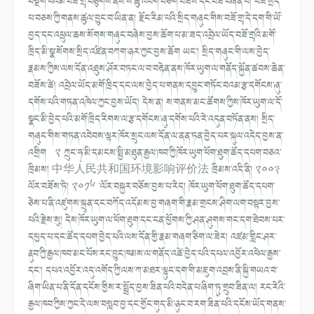
བསྔོག་པའམ་བཟོ་གྲྭ་བཙུགས་ནས་ས་ཆུ་འབག་བཙོག་བཟོས་དང་བཟོ་བཞིན་པ། བཟོ་སྲིད་
པ་བཅས་ཀྱི་གནས་ཚུལ་བྱུང་བ་ཡིན་ན། རྫོང་རིམ་པའི་སྲིད་གཞུང་གིས་བཟོ་གྲྭ་དེ་དག་གི་ཡོ་
བྱད་དང་འཕྲུལ་ཆས་སོགས་གཞུང་བཞེས་བྱས་ཆོག་པ་མ་ཟད་འབྲེལ་ཡོད་བཟོ་གྲྭའི་མགོ་
ཁྲིད་མི་སྣ་སོགས་སྲིད་འཛིན་བཀག་ཉར་ཀྱང་བྱས་ཆོག ཡང་། སྲིད་གཞུང་གི་ལས་བྱེད་
རྣམས་ཀྱིས་ལས་དོན་འཐུས་ཤོར་བཏང་ལ་བ་བརྟེན་ནས་ཁོར་ཡུག་ལ་གནོད་སྐྱོན་ཚབས་ཆེན་
བཟོས་ཚེ། འབྲེལ་ཡོད་མགོ་ཁྲིད་དང་ལས་བྱེད་པ་གནས་དབྱུང་གཏོང་བའམ་རྩ་དགོངས་ཞུ་
དགོས་པའི་གཏན་འཁེལ་ཀྱང་བྱས་ཡོད། དེས་ན། ས་གནས་མང་ཚོགས་ཀྱིས་ཁོར་ཡུག་ལ་དོ་
སྣང་མི་བྱེད་པའི་མགོ་ཁྲིད་རིགས་ལ་རྩ་དགོངས་ཞུ་དགོས་པའི་རེ་འདུན་བཏོན་ནས། སྲིད་
གཞུང་གིས་གཏན་འབེབས་ལྟར་ཁོར་སྲུང་ལས་དོན་ལ་ནན་ཏན་བྱེད་པར་སྐུལ་འདེད་བྱས་ན་
འགྲིག ༢ ཀྲུང་ཧྭ་མི་དམངས་སྤྱི་མཐུན་རྒྱལ་ཁབ་ཀྱི་ཁོར་ཡུག་ཕོག་ཐུག་ཚོད་དཔག་བཅའ་
ཁྲིམས། 中华人民共和国环境影响评价法 ཁྲིམས་འདི་ནི། ༢༠༠༣
ལོར་བཟོས་ཏེ། ༢༠༡༦ ་ལོར་བསྐྱར་བཅོས་བྱས་པ་རེད། ཁོར་ཡུག་ཕོག་ཐུག་ཚོད་དཔག་
ཅེས་པ་ནི་འཛུགས་སྐྲུན་དང་བཀོད་འདོམས་བྱ་གཞག་གི་རྣམ་གྲངས་ཤིག་ལག་བསྟར་བྱས་
པའི་རྗེས་སུ། དེས་ཁོར་ཡུག་ལ་ཕོག་ཐུག་དང་ངན་ཕྱོགས་ཀྱི་ཤན་ཤུགས་གང་དག་ཐེབས་པར་
དཔྱད་པ་དང་ཚོད་དཔག་བྱེད་པའི་ལས་དོན་གྱི་རྣམ་གཞག་ཅིག་ལ་ཟེར། འཛམ་གླིང་ཤར་
ནུབ་ཀྱི་རྒྱལ་ཁབ་མང་པོས་རང་བྱུང་ཁམས་ལ་གནོད་འཚེ་བྱེད་པའི་དཔལ་འབྱོར་འཕེལ་རྒྱས་
དང་། དཔའ་འབྱོར་འདུ་འགོད་ཀྱི་ལས་ཀ་མཐར་ལྷུང་དག་གི་མཇུག་འབྲས་ནི་སྐྱི་གཡའ་བ་
ཞིག་ཡིན་པ་ནི་དོན་དངོས་གྱིས་ར་སྤྲོད་བྱས་ཟིན་པའི་བདེན་པ་ཞིག་ཏུ་གྲུབ་ཟིན་ལ། རང་རེའི་
རྒྱལ་ཁབ་ཀྱིས་ཀྱང་དེ་ལས་བསླབ་བྱ་དང་གྱོང་གུད་མི་ཉུང་བ་རག་ཟིན་པའི་དངོས་ཡོད་གནས་