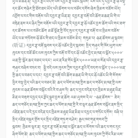
བུ་ལ་མཚོན་ན། དབྱར་རྩྭའི་བདག་པོས་དབྱར་རྩྭ་བཙོང་སྐབས། ངེས་བར་དུ་དབྱར་རྩྭ་ཉོ་བསྡུ་
དང་ཚོང་གཉེར་གྱི་ཐོབ་ཐང་ཡོད་པའི་ཚོགས་པ་ལ་བཙོང་དགོས་ཞེས་ཁྲིམས་བཟོས་ཡོད།
འབྲོག་པ་རང་གིས་བརྐོས་པའི་དབྱར་རྩྭ་ཡིན་ན། དབྱར་རྩྭ་བརྐོ་བའི་ཆོག་མཆན་ཡི་གེ་ལ་
བརྟེན་ནས་རང་ཉིད་ཀྱིས་བརྐོས་པའི་དབྱར་རྩྭ་དེ་དབྱར་རྩྭ་ཉོ་འཚོང་བྱས་ཆོག་པའི་གང་ཟག་
དང་ཚོགས་པ་ལ་བཙོང་ཆོག མཚོ་སྔོན་གྱི་བོད་ཁུལ་དུ་དབྱར་རྩྭ་བརྐོ་བ་ལ་ཁྲིམས་བཟོས་
ཡོད་པ་མ་གཏོགས་ཉོ་ཚོང་གི་ཐད་ལ་ཁྲིམས་བཟོས་མེད། གསུམ་པ། ཉན་ཚོགས་ཞུ་སྐབས།
(听证) དབྱར་རྩྭ་བརྐོ་སྐབས་དང་ཉོ་འཚོང་བྱེད་སྐབས། སྲིད་གཞུང་གི་ཁོར་ཡུག་ལས་
ཁུངས་དང་བཟོ་ཚོང་ལས་ཁུངས་ཀྱིས་བརྐོ་བ་བོ་དང་ཉོ་འཚོང་བྱེད་མཁན་ལ་སྒོར་༥༠༠༠་
ཡན་གྱི་་སྒོར་ཆད་བཅད་པ་དང་། ཡང་ན་རིན་གོང་སྒོར་༥༠༠༠་ཡན་ལ་སོན་པའི་དབྱར་རྩྭ་
གཞུང་བཞེས་བཏང་བ། སྤྱི་བདེ་ལས་ཁུངས་ཀྱིས་དབྱར་རྩྭའི་དོ་བདག་ལ་སྒོར་༢༠༠༠་ཡན་
གྱི་ཆད་པ་བཅད་པ་དང་། དབྱར་རྩྭ་བརྐོ་བའི་ཆོག་མཆན་ཡི་གེ་དང་ཉོ་འཚོང་ཡི་གེ་སོགས་
ཕྱིར་བསྡུ་བྱེད་པའི་ཆད་པ་བཅད་ཚེ། ཆད་པ་ཕོག་མཁན་གྱིས་ཆད་པ་གཅོད་མཁན་གྱི་ལས་
ཁུངས་ལ་ཉན་ཚོགས་བསྐོང་བའི་རེ་བ་ཞུས་ཏེ། ཆད་པ་དྲང་བདེན་དང་ཁྲིམས་མཐུན་ཡིན་
མིན་ལ་བརྟག་དཔྱད་དང་རྩོད་སྒྲུབ་བྱས་ན་ཆོག ལམ་ལུགས་དེ་ལ་ “ཉན་ཚོགས་” ཟེར།
ཆད་པ་གཅོད་མཁན་གྱིས་ཀྱང་ཆད་པ་ཕོག་མཁན་གྱི་རེ་བ་ལྟར་ཉན་ཚོགས་བསྐོང་ནས་སྲིད་
འཛིན་ཆད་པ་དེ་དྲང་བདེན་དང་ཁྲིམས་མཐུན་ཡིན་མིན་ལ་དཔྱད་པ་གཏོང་དགོས། བཞི་པ།
སྲིད་འཛིན་བསྐྱར་གྲོས་དང་སྲིད་འཛིན་གཏུག་བཤེར། རྒྱལ་ཁབ་གུན་གསབ་ཀྱི་
སྐབས། ཁྲིམས་ལྟར་ན། དབྱར་རྩྭ་བརྐོ་མཁན་ལ་སྒོར་ཆད་ལ་སོགས་པའི་ཆད་པ་གང་རུང་
ཞིག་ཕོག་ཚེ། ཆད་པ་ཕོག་མཁན་གྱིས་ཆད་པ་གཅོད་མཁན་གྱི་ལས་ཁུངས་ཀྱི་གོང་རིམ་ལས་