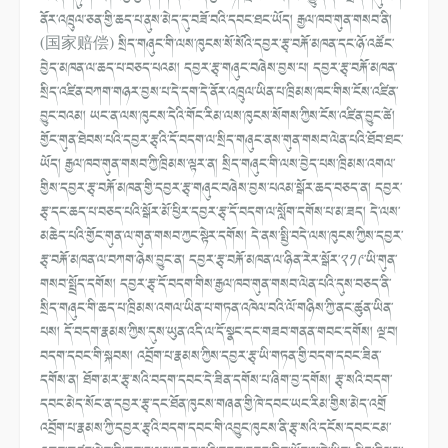
ནོར་འཁྲུལ་ཅན་གྱི་ཆད་པ་ནུས་མེད་དུ་བཟོ་བའི་དབང་ཐང་ཡོད། རྒྱལ་ཁབ་གུན་གསབ་ནི།
(国家赔偿) སྲིད་གཞུང་གི་ལས་ཁུངས་སོ་སོའི་དབྱར་རྩྭ་བརྐོ་མཁན་དང་ཉོ་འཚོང་
བྱེད་མཁན་ལ་ཆད་པ་བཅད་པའམ། དབྱར་རྩྭ་གཞུང་བཞེས་བྱས་པ། དབྱར་རྩྭ་བརྐོ་མཁན་
སྲིད་འཛིན་བཀག་གཉར་བྱས་པ་དེ་དག་དེ་ནོར་འཁྲུལ་ཡིན་པ་ཁྲིམས་ཁང་གིས་ངོས་འཛིན་
བྱུང་བའམ། ཡང་ན་ལས་ཁུངས་དེའི་གོང་རིམ་ལས་ཁུངས་སོགས་ཀྱིས་ངོས་འཛིན་བྱུང་ཚེ།
གྱོང་གུན་ཐེབས་པའི་དབྱར་རྩྭའི་དོ་བདག་ལ་སྲིད་གཞུང་ནས་གུན་གསབ་ལེན་པའི་ཐོབ་ཐང་
ཡོད། རྒྱལ་ཁབ་གུན་གསབ་ཀྱི་ཁྲིམས་ལྟར་ན། སྲིད་གཞུང་གི་ལས་བྱེད་པས་ཁྲིམས་འགལ་
གྱིས་དབྱར་རྩྭ་བརྐོ་མཁན་གྱི་དབྱར་རྩྭ་གཞུང་བཞེས་བྱས་པའམ་སྒོར་ཆད་བཅད་ན། དབྱར་
རྩྭ་དང་ཆད་པ་བཅད་པའི་སྒོར་མོ་ཕྱིར་དབྱར་རྩྭ་དོ་བདག་ལ་སློག་དགོས་པ་མ་ཟད། དེ་ལས་
མཆེད་པའི་གྱོང་གུན་ལ་གུན་གསབ་ཀྱང་སྟེར་དགོས། དེ་ནས་སྤྱི་བདེ་ལས་ཁུངས་ཀྱིས་དབྱར་
རྩྭ་བརྐོ་མཁན་ལ་བཀག་ཉེས་བྱུང་ན། དབྱར་རྩྭ་བརྐོ་མཁན་ལ་ཉིན་རེར་སྒོར་༢༡༩་ཡི་གུན་
གསབ་སྤྲོད་དགོས། དབྱར་རྩྭ་དོ་བདག་གིས་རྒྱལ་ཁབ་གུན་གསབ་ལེན་པའི་དུས་བཅད་ནི་
སྲིད་གཞུང་གི་ཆད་པ་ཁྲིམས་འགལ་ཡིན་པ་གཏན་འཁེལ་བའི་ལོ་གཉིས་ཀྱི་ནང་ཚུན་ཡིན་
པས། དོ་བདག་རྣམས་ཀྱིས་དུས་ཡུན་འདི་ལ་དོ་སྣང་དང་གཟབ་གནན་གབང་དགོས། ལྔ་བ།
བདག་དབང་གི་སྐབས། འབྲོག་པ་རྣམས་ཀྱིས་དབྱར་རྩྭ་ཡི་གཏན་གྱི་བདག་དབང་ཟིན་
དགོས་ན། ཐོག་མར་རྩྭ་སའི་བདག་དབང་དེ་ཟིན་དགོས་པ་ཞིག་བྱ་དགོས། རྩྭ་སའི་བདག་
དབང་མེད་སོང་ན་དབྱར་རྩྭ་དང་ཐོན་ཁུངས་གཞན་གྱི་ཁེ་དབང་ཡང་རིམ་གྱིས་མེད་འགྲོ
འབྲོག་པ་རྣམས་ཀྱི་དབྱར་རྩྭའི་བདག་དབང་གི་འབྱུང་ཁུངས་ནི་རྩྭ་སའི་དངོས་དབང་ངམ་