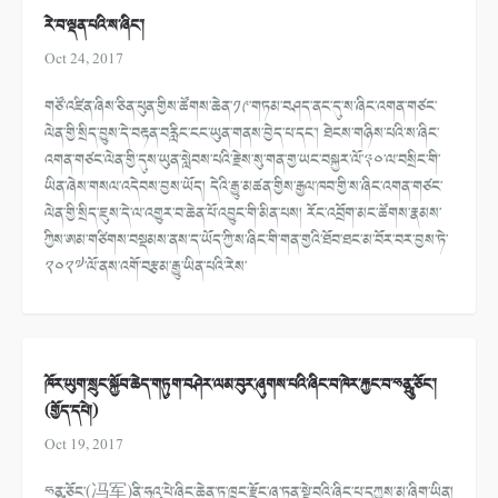
རེ་བ་ལྡན་པའི་ས་ཞིང་།
Oct 24, 2017
གཙོ་འཛིན་ཞིས་ཅིན་ཕུན་གྱིས་ཚོ
གས་ཆེན་༡༩་གཏམ་བཤད་ནང་དུ་ས་ཞིང་
འགན་གཙང་
ལེན་གྱི་སྲིད་བྱུས་དེ་
བརྟན་བརླིང་ངང་ཡུན་གནས་བྱེད་པ་
དང་། ཐེངས་གཉིས་པའི་ས་ཞིང་
འགན་གཙང་ལེ
ན་གྱི་དུས་ཡུན་སླེབས་པའི་རྗེས་
སུ་གན་གྱ་ཡང་བསྐྱར་ལོ་༣༠་ལ་བསྲི
ང་གི་
ཡིན་ཞེས་གསལ་འདེབས་བྱས་ཡོ
ད། དེའི་རྒྱུ་མཚན་གྱིས་རྒྱལ་ཁབ་གྱི
་ས་ཞིང་འགན་གཙང་
ལེན་གྱི་སྲིད་ཇུ
ས་དེ་ལ་འགྱུར་བ་ཆེན་པོ་འབྱུང་གི
་མིན་པས། རོང་འབྲོག་མང་ཚོགས་རྣམས་
ཀྱིས་
ཨམ་གཙིགས་བསྡམས་ནས་ད་ཡོད་ཀྱི་ས་
ཞིང་གི་གན་གྱའི་ཐོབ་ཐང་མ་བོར་
བར་བྱས་ཏེ་
༢༠༢༧་ལོ་ནས་འགོ་བརྩམ་
རྒྱུ་ཡིན་པའི་རེས་
ཁོར་ཡུག་སྲུང་སྐྱོབ་ཆེད་གཏུག་བཤེར་ལམ་བུར་ཞུགས་པའི་ཞིང་བ་ཁེར་རྐྱང་བ་ཧྥུན་ཅོང་།
(གྱོད་དཔེ།)
Oct 19, 2017
ཧྥུན་ཅོང་(冯军)ནི་ཧུའུ་པེ་ཞིང་ཆེན་ཏ་ཁྲང་རྫོང་ཞ་ཏན་སྡེ་བའི་ཞིང་པ་དཀྱུས་མ་ཞིག་ཡིན།