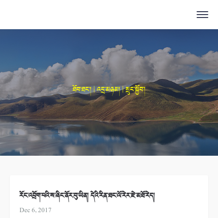
ཐོབ་ཐང་། | འདྲ་མཉམ། | སྲུང་སྐྱོབ་།
རོང་འབྲོག་པའི་ས་ཞིང་ནོར་བུ་ཡིན། དེའི་རིན་ཐང་ལོ་རེར་ཇེ་མཐོ་རེད།
Dec 6, 2017