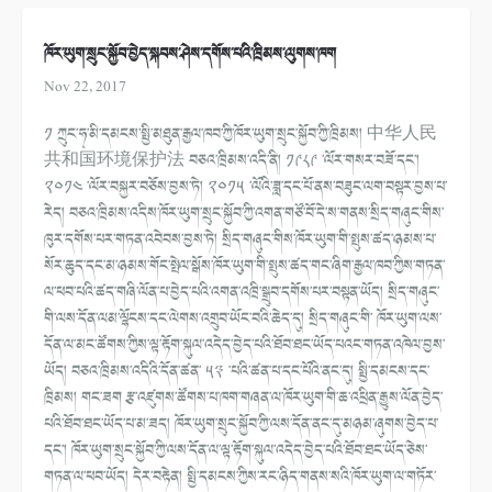
ཁོར་ཡུག་སྲུང་སྐྱོབ་བྱེད་སྐབས་ཤེས་དགོས་པའི་ཁྲིམས་ལུགས་ཁག
Nov 22, 2017
༡ ཀྲུང་ཧྭ་མི་དམངས་སྤྱི་མཐུན་རྒྱལ་ཁབ་ཀྱི་ཁོར་ཡུག་སྲུང་སྐྱོབ་ཀྱི་ཁྲིམས། 中华人民
共和国环境保护法 བཅའ་ཁྲིམས་འདི་ནི། ༡༩༨༩ ་ལོར་གསར་བཟོ་དང་།
༢༠༡༤ ་ལོར་བསྐྱར་བཅོས་བྱས་ཏེ། ༢༠༡༥ ་ལོའི་ཟླ་དང་པོ་ནས་བཟུང་ལག་བསྟར་བྱས་པ་
རེད། བཅའ་ཁྲིམས་འདིས་ཁོར་ཡུག་སྲུང་སྐྱོབ་ཀྱི་འགན་གཙོ་བོ་དེ་ས་གནས་སྲིད་གཞུང་གིས་
ཁུར་དགོས་པར་གཏན་འབེབས་བྱས་ཏེ། སྲིད་གཞུང་གིས་ཁོར་ཡུག་གི་སྤུས་ཚད་ཉམས་པ་
སོར་ཆུད་དང་མ་ཉམས་གོང་སྤེལ་སྒོས་ཁོར་ཡུག་གི་སྤུས་ཚད་གང་ཞིག་རྒྱལ་ཁབ་ཀྱིས་གཏན་
ལ་ཕབ་པའི་ཚད་གཞི་ལོན་པ་བྱེད་པའི་འགན་འཁྲི་སྒྲུབ་དགོས་པར་བསྟན་ཡོད། སྲིད་གཞུང་
གི་ལས་དོན་ལམ་ལྷོངས་དང་ལེགས་འགྲུབ་ཡོང་བའི་ཆེད་དུ། སྲིད་གཞུང་གི་ ཁོར་ཡུག་ལས་
དོན་ལ་མང་ཚོགས་ཀྱིས་ལྟ་རྟོག་སྐུལ་འདེད་བྱེད་པའི་ཐོབ་ཐང་ཡོད་པའང་གཏན་འཁེལ་བྱས་
ཡོད། བཅའ་ཁྲིམས་འདིའི་དོན་ཚན་ ༥༣ ་པའི་ཚན་པ་དང་པོའི་ནང་དུ། སྤྱི་དམངས་དང་
ཁྲིམས། གང་ཟག རྩ་འཛུགས་ཚོགས་པ་ཁག་གཞན་ལ་ཁོར་ཡུག་གི་ཆ་འཕྲིན་རྒྱུས་ལོན་བྱེད་
པའི་ཐོབ་ཐང་ཡོད་པ་མ་ཟད། ཁོར་ཡུག་སྲུང་སྐྱོབ་ཀྱི་ལས་དོན་ནང་དུ་མཉམ་ཞུགས་བྱེད་པ་
དང་། ཁོར་ཡུག་སྲུང་སྐྱོབ་ཀྱི་ལས་དོན་ལ་ལྟ་རྟོག་སྐུལ་འདེད་བྱེད་པའི་ཐོབ་ཐང་ཡོད་ཅེས་
གཏན་ལ་ཕབ་ཡོད། དེར་བརྟེན། སྤྱི་དམངས་ཀྱིས་རང་ཉིད་གནས་སའི་ཁོར་ཡུག་ལ་གཏོར་