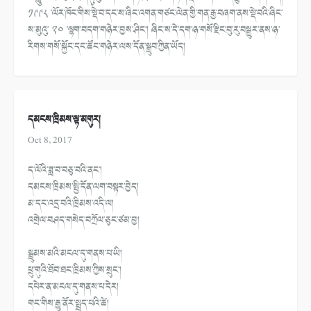
༡༩༩༨ ་ལོར་ཁོང་གིས་སྡེ་བ་དང་ས་ཞིང་འགན་གཙང་ལེན་གྱི་གན་རྒྱ་བཞག་ནས་སྡེ་བའི་ཞིང་
ས་མུའུ་ ༢༠ ་ལྷག་བདག་གཉེར་བྱས་ཤིང་། ཞིང་ས་དེ་དག་ཉ་གསོ་རྫིང་བུ་རུ་བསྒྱུར་ནས་ཉ་
རིགས་གསོ་སྐྱོང་དང་ཚོང་གཉེར་ལས་དོན་སྒྲུབ་ཀྱིན་ཡོད།
དམངས་ཁྲིམས་ལྟ་མགུར།
Oct 8, 2017
ད་ལོའི་ཟླ་བ་བཅུ་བའི་ནང་།
དམངས་ཁྲིམས་སྤྱི་དོན་ལག་བསྟར་བྱེ
ད།
མ་དང་འདྲ་བའི་ཁྲིམས་འདི་ལ།
འགྲེལ་བཤད་གསེད་བཀྲོལ་ཅུང་ཙམ་བྱ
།
སྦྲུམས་མའི་མངལ་དུ་གནས་པ་ཡི།
ཕྲུ་གུའི་ཐོབ་ཐང་ཁྲིམས་ཀྱིས་སྲུ
ང་།
དཔེར་ན་མངལ་དུ་གནས་པ་དེར།
གང་གིས་རྒྱུ་ནོར་སྤྲད་པའི་ཚེ།