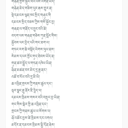
གཉེན་གྱིས་སྐྱོང་བའི་འོས་འགན་ཡོ
ད།
གཉེན་མེད་གཅིག་པུར་རྒས་གྱུར་ན།
སྡེ་དམངས་ལྷན་ཁང་སྲིད་གཞུང་གི
དམངས་སྲིད་བཅས་ཀྱིས་གསོ་སྐྱོང་
བྱ།
གཞན་ལ་གནོད་པ་བྱུང་བའི་ཚེ།
བདག་པས་གཞན་གཅེས་ཀུན་སློང་གིས།
སྐྱོབས་པར་བྱེད་པའི་གང་ཟག་ལ།
གཏང་རག་ཆེ་བསྟོད་ལེགས་ཕུལ་ནས།
སེམས་དཔར་གྱོང་གུད་ཐེབས་ཡོད་ན།
གུན་ཚབ་སྤྲོད་པ་གཏན་འཁེལ་ཡིན།
ཉིན་མཚན་བར་མེད་དྲ་རྒྱ་ནང་།
འཚོ་བ་རོལ་བའི་དྲ་མི་ཡི།
ཆ་འཕྲིན་གྲངས་ཀྱི་གནས་ཚུལ་དང་།
ལྟར་སྣང་རྒྱུ་ནོར་ཇི་སྙེད་པ།
དམངས་ཁྲིམས་གསར་བའི་བསྲུང་བྱ་ཡི
ན།
གང་གིས་སྒེར་གྱི་ཆ་འཕྲིན་དང་།
གྲངས་ཀྱི་གནས་ཚུལ་ལ་སོགས་པ།
ཉོ་འཚོང་བྱས་ཚེ་ཁྲིམས་དང་འགལ།
མདོར་ན་དམངས་ཁྲིམས་སྤྱི་དོན་ཞེ
ས།