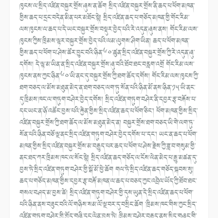
ཁུངས་ལ་སྲིད་འཛིན་བསྐྱར་གྲོས་ཞུས་ན་ཆོག སྲིད་འཛིན་བསྐྱར་གྲོས་ནི་ཆད་པ་ཕོག་མཁན་
གྱིས་ཆད་པ་དྲང་བདེན་མིན་པར་མཐོང་སྟེ། སྲིད་འཛིན་ཆད་པ་གཅོད་མཁན་གྱི་གོང་རིམ་
ལས་ཁུངས་ལ་ཆད་པ་དེ་ཡང་བསྐྱར་གྲོས་བསྡུར་བྱེད་པའི་རེ་འདུན་ཞུས་ནས། གོང་རིམ་ལས་
ཁུངས་ཀྱིས་ཁྲིམས་ལྟར་བསྐྱར་གྲོས་བྱེད་པའི་ལམ་ལུགས་ཤིག་ཡིན། ཆད་པ་ཕོག་མཁན་
གྱིས་ཆད་པ་ཕོག་པ་ཤེས་ཚོར་བྱུང་བའི་ཉིན་༦༠་ཚུན་སྲིད་འཛིན་བསྐྱར་གྲོས་ཀྱི་རེ་འདུན་ཞུ་
དགོས། དེ་ལྟ་མ་ཡིན་ན་སྲིད་འཛིན་བསྐྱར་གྲོས་ཞུ་བའི་ཐོབ་ཐང་བརླག་འགྲོ གོང་རིམ་ལས་
ཁུངས་ནས་ཀྱང་ཉིན་༦༠་ཡི་ནང་དུ་བསྐྱར་གྲོས་ཀྱི་ཐག་ཆོད་དགོས། གོང་རིམ་ལས་ཁུངས་ཀྱི་
ཐག་བཅད་ལ་མོས་མཐུན་མེད་ན་ཐག་བཅད་ལག་ཏུ་སོན་པའི་ཉིན་མོ་ནས་ཉིན་༡༥་ཡི་ནང་
དུ་ཁྲིམས་ཁང་ལ་གཏུག་བཤེར་བྱེད་དགོས། སྲིད་འཛིན་གཏུག་བཤེར་ནི་དབྱར་རྩྭ་བརྐོས་པ་
དང་ཡང་ན་ཉོ་འཚོང་བྱས་པའི་རྐྱེན་གྱིས་སྲིད་འཛིན་ཆད་པ་ཕོག་ཅིང་། ཕོག་མཁན་གྱིས་སྲིད་
འཛིན་བསྐྱར་གྲོས་ཀྱི་ཐག་ཆོད་ལ་མོས་མཐུན་མེད་ན། བསྐྱར་གྲོས་ཐག་བཅད་ཡི་གེ་ལག་ཏུ་
སོན་པའི་ཉིན་བཅོ་ལྔ་ནང་སྲིད་འཛིན་གཏུག་བཤེར་བྱེད་དགོས་པ་་དང་། ཡང་ན་ཆད་པ་ཕོག་
མཁན་གྱིས་སྲིད་འཛིན་བསྐྱར་གྲོས་མ་བརྒྱུད་པར་ཆད་པ་ཕོག་པ་ཤེས་རྗེས་ཀྱི་ཟླ་བ་གསུམ་གྱི་
ནང་ཐད་ཀར་ཁྲིམས་ཁང་ལ་སོང་སྟེ། སྲིད་འཛིན་ཆད་གཅོད་ལ་ངོས་ལེན་མེད་པ་རྒྱུ་མཚན་དུ་
བྱས་ཏེ་སྲིད་འཛིན་གཏུག་བཤེར་གྱི་སྒོ་མོ་ཕྱེ་ཆོག གལ་ཏེ་སྲིད་འཛིན་ཆད་གཅོད་སྐབས་སུ།
ཆད་པ་གཅོད་མཁན་གྱིས་དབྱར་རྩྭ་བརྐོ་མཁན་ལ་ཆད་པ་བཅད་ཀྱང་འབྲེལ་ཡོད་ཀྱི་ཐོབ་ཐང་
གསལ་བཤད་མ་བྱས་ཚེ། སྲིད་འཛིན་གཏུག་བཤེར་གྱི་དུས་ཡུན་དེ་སྲིད་འཛིན་ཆད་པ་ཕོག་
པའི་ཉིན་ནས་བཟུང་བའི་ལོ་གཉིས་སམ་ལོ་ལྔ་བར་དུ་བསྲིང་ཆོག ་ཁྲིམས་ཁང་གིས་ཀྱང་སྲིད་
འཛིན་གཏུག་བཤེར་གྱི་གྱོད་གཞི་དང་ལེན་བྱས་ཏེ། ཁྲིམས་བཤེར་བརྒྱུད་ནས་སྲིད་གཞུང་གི་