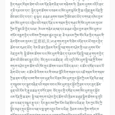
སྲིད་གཞུང་ཁོ་ནས་ཐེག་པའི་ལས་དོན་ཞིག་མིན་པར་གཞིགས་ཏེ། ཁྲིམས་ལུགས་འདིའི་ནང་
དུ་མི་དམངས་དང་། སྐྱིད་སྡུག་ཚོགས་པ་བཅས་ལ་ཁོར་ཡུག་སྐཔོར་གྱི་ཆ་འཕྲིན་རྒྱུས་ལོན་གྱི་
ཐོབ་ཐང་ཡོད་པ་དང་། ལྟ་སྐུལ། མཉམ་ཞུགས་བཅས་ཀྱི་ཐོབ་ཐང་ཡོད་པ་གཏན་འཁེལ་བྱས་
ནས་ཁོར་ཡུག་དང་འབྲེལ་བའི་གནད་དོན་ལ་ས་གནས་སྲིད་གཞུང་གི་ཁོར་ཡུག་ལས་ཁུངས་
ཀྱིས་དོ་སྣང་མི་བྱེད་པའམ། ཁེ་ལས་གཉེར་མཁན་དང་མཉམ་འབྲེལ་བྱས་ནས་ཁོར་ཡུག་ལ་
གཏོར་བརླག་བྱེད་པ་སོགས་ཀྱི་གནས་ཚུལ་བྱུང་ན། མི་དམངས་ཀྱིས་གོང་རིམ་སྲིད་གཞུང་གི་
ཞིབ་རྟོག་ལས་ཁུངས་(监察机关)ལ་ཞུ་གཏུག་བྱས་ཏེ་ཐེར་འདོན་དང་ཡོ་བསྲང་བྱེད་
ཆོག་པར་བཤད་ཡོད། དེས་མི་ཚད་ཁྲིམས་དེས་སྤྱི་ཕན་གཏུག་བཤེར་གྱི་ལམ་ལུགས་ངོས་
ལེན་བྱས་ཏེ། སྤྱི་ཚོགས་ཚོགས་པ་ལ་ཁོར་ཡུག་གི་ཆེད་དུ་དམངས་དོན་སྤྱི་ཕན་ཞུ་གཏུག་བྱེད་
ཆོག་པའི་ཐོབ་ཐང་སྤྲད་ཡོད། བོད་ཁུལ་ལ་མཚོན་ན། འདི་འདྲའི་ཁོར་ཡུག་སྤྱི་ཕན་གྱི་རིགས་
གཏུག་བཤེར་བྱས་ཆོག་པའི་ཁོར་སྲུང་ཚོགས་པ་མང་པོ་མེད་ནའང་། ང་ཚོར་དགོན་པ་མང་པོ་
ཞིག་ཡོད་པས། ང་ཚོས་མི་རིགས་རང་གི་བསམ་བློའི་རིག་གནས་དང་འཚོ་གནས་རིག་གནས་
ཀྱི་ཆ་ནས་དགོན་པ་ཁག་གིས་དུས་ཡུན་རིང་པོ་ནས་ཁོར་ཡུག་སྲུང་སྐྱོབ་ཀྱི་ལས་དོན་རིམ་ཅན་
དུ་བསྒྲུབས་དང་སྒྲུབ་བཞིན་པའི་གནས་བབ་ལ་ཁོར་ཡུག་སྲུང་སྐྱོབ་ཀྱི་ནུས་པ་དང་ཁྱད་ཆོས་
ལྡན་པའི་ངོས་དེ་རྒྱུ་མཚཉ་དུ་བཀོད་ནས། བོད་ཁུལ་གྱི་དགོན་པ་ཁག་ཁོར་ཡུག་སྲུང་སྐྱོབ་
ལས་དོན་གྱི་ཆ་ནས། སྤྱི་ཕན་གཏུག་བཤེར་བྱེད་ཆོག་པའི་ཁྲིམས་མཐུན་སྒྲིག་ཚོགས་ལྟ་བུའི་
ནུས་པ་ཅན་དུ་བསྒྱུར་རྒྱུ་དང་། དེར་རྒྱལ་ཁབ་ཀྱིས་ངོས་ལེན་ཐོབ་པ་ཡིན་ན། དེས་ཀྱང་བོད་ཀྱི་
སྣོད་བཅུད་སྲུང་སྐྱོབ་ལ་ཕན་པ་བླ་ལྷག་འབྱུང་ངེས་པ་ཡིན། ཁྲིམས་འགལ་གྱིས་གཏེར་ཁ་