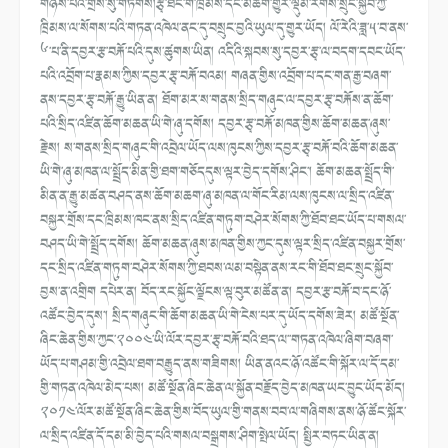
གཉིས་པའི་གྲས་སུ་གཏོགས།རྩྭ་ཐང་གི་ཁྲིམས་དང་མཆོག་གྱུར་ལྡུམ་རིགས་སྲུང་སྐྱོབ་ཀྱི་
ཁྲིམས་ལ་སོགས་པའི་གཏན་འཁེལ་ནང་དུ་བསྲུང་བྱའི་ཡུལ་དུ་གྱུར་ཡོད། ལོ་རེའི་ཟླ་༥་བ་ནས་
༦་པ་ནི་དབྱར་རྩ་བརྐོ་པའི་དུས་ཚུགས་ཡིན། འདིའི་སྐབས་སུ་དབྱར་རྩྭ་ལ་བདག་དབང་ཡོད་
པའི་འབྲོག་པ་རྣམས་ཀྱིས་དབྱར་རྩྭ་བརྐོ་བའམ། གཞན་གྱིས་འབྲོག་པ་དང་གན་རྒྱ་བཞག་
ནས་དབྱར་རྩྭ་བརྐོ་རྒྱུ་ཡིན་ན། ཐོག་མར་ས་གནས་སྲིད་གཞུང་ལ་དབྱར་རྩྭ་བརྐོས་ན་ཆོག་
པའི་སྲིད་འཛིན་ཆོག་མཆན་ཡི་གེ་ཞུ་དགོས། དབྱར་རྩྭ་བརྐོ་མཁན་གྱིས་ཆོག་མཆན་ཞུས་
རྗེས། ས་གནས་སྲིད་གཞུང་གི་འབྲེལ་ཡོད་ལས་ཁུངས་ཀྱིས་དབྱར་རྩྭ་བརྐོ་བའི་ཆོག་མཆན་
ཡི་གེ་ཞུ་མཁན་ལ་སྤྲོད་མིན་གྱི་ཐག་གཅོདདུས་ལྟར་བྱེད་དགོས་ཤིང་། ཆོག་མཆན་སྤྲོད་གི་
མིན་ན་རྒྱུ་མཚན་བཤད་ནས་ཆོག་མཆག་ཞུ་མཁན་ལ་གོང་རིམ་ལས་ཁུངས་ལ་སྲིད་འཛིན་
བསྐྱར་གྲོས་དང་ཁྲིམས་ཁང་ནས་སྲིད་འཛིན་གཏུག་བཤེར་སོགས་ཀྱི་ཐོབ་ཐང་ཡོད་པ་གསལ་
བཤད་ཡི་གེ་སྤྲོད་དགོས། ཆོག་མཆན་ཞུས་མཁན་གྱིས་ཀྱང་དུས་ལྟར་སྲིད་འཛིན་བསྐྱར་གྲོས་
དང་སྲིད་འཛིན་གཏུག་བཤེར་སོགས་ཀྱི་ཐབས་ལམ་བསྟེན་ནས་རང་གི་ཐོབ་ཐང་སྲུང་སྐྱོབ་
བྱས་ན་འགྲིག དཔེར་ན། བོད་རང་སྐྱོང་ལྗོངས་ལྟ་བུར་མཚོན་ན། དབྱར་རྩ་བརྐོ་བ་དང་ཉོ་
འཚོང་བྱེད་དུས་། སྲིད་གཞུང་གི་ཆོག་མཆན་ཡི་གེ་ངེས་པར་དུ་ཡོད་དགོས་ཟེར། མཚོ་སྔོན་
ཞིང་ཆེན་གྱིས་ཀྱང་༢༠༠༤་ཡི་ལོར་དབྱར་རྩྭ་བརྐོ་བའི་ཐད་ལ་་གཏན་འཁེལ་ཞིག་བཞག་
ཡོད་པ་གཤམ་གྱི་འབྲེལ་ཐག་བརྒྱུད་ནས་གཟིགས། ཡིན་ནའང་ཉོ་འཚོང་གི་སྐོར་ལ་དོ་དམ་
གྱི་གཏན་འཁེལ་མེད་པས། མཚོ་སྔོན་ཞིང་ཆེན་ལ་སྐྱོན་བརྗོད་བྱེད་མཁན་ཡང་བྱུང་ཡོད་མོད།
༢༠༡༤་ལོར་མཚོ་སྔོན་ཞིང་ཆེན་གྱིས་བོད་ཡུལ་གྱི་གནས་བབ་ལ་གཞིགས་ནས་ཉོ་ཚོང་སྐོར་
ལ་སྲིད་འཛིན་དོ་དམ་མི་བྱེད་པའི་གསལ་བསྒྲགས་ཤིག་སྤེལ་ཡོད། སྤྱིར་བཏང་ཡིན་ན།