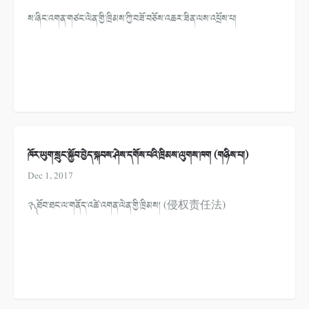
ས་ཞིང་འགན་གཙང་ལེན་གྱི་ཁྲིམས་ཀྱི་བཟོ་བཅོས་འཆར་ཟིན་ལས་འཕྲོས་པ།
ཁོར་ཡུག་སྲུང་སྐྱོབ་བྱེད་སྐབས་ཤེས་དགོས་པའི་ཁྲིམས་ལུགས་ཁག (གཉིས་པ།)
Dec 1, 2017
༣༽ ཐོབ་ཐང་ལ་གནོད་འཚེ་འགན་ལེན་གྱི་ཁྲིམས། (侵权责任法)