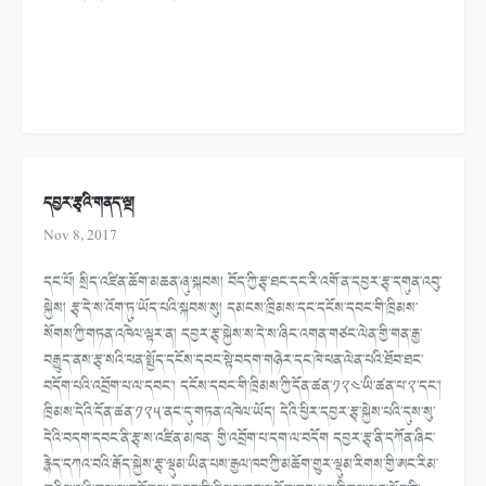
དབྱར་རྩྭའི་གནད་ལྔ།
Nov 8, 2017
དང་པོ། སྲིད་འཛིན་ཆོག་མཆན་ཞུ་སྐབས། བོད་ཀྱི་རྩྭ་ཐང་དང་རི་འགོ་ན་དབྱར་རྩྭ་དགུན་འབུ་
སྐྱེས། རྩྭ་དེ་ས་འོག་ཏུ་ཡོད་པའི་སྐབས་སུ། དམངས་ཁྲིམས་དང་དངོས་དབང་གི་ཁྲིམས་
སོགས་ཀྱི་གཏན་འཁེལ་ལྟར་ན། དབྱར་རྩྭ་སྐྱེས་ས་དེ་ས་ཞིང་འགན་གཙང་ལེན་གྱི་གན་རྒྱ་
བརྒྱུད་ནས་རྩྭ་སའི་ཕན་སྤྱོད་དངོས་དབང་སྟེ་བདག་གཉེར་དང་ཁེ་ཕན་ལེན་པའི་ཐོབ་ཐང་
བདོག་པའི་འབྲོག་པ་ལ་དབང་། དངོས་དབང་གི་ཁྲིམས་ཀྱི་དོན་ཚན་༡༢༤་ཡི་ཚན་པ་༢་དང་།
ཁྲིམས་དེའི་དོན་ཚན་༡༢༥་ནང་དུ་གཏན་འཁེལ་ཡོད། དེའི་ཕྱིར་དབྱར་རྩྭ་སྐྱེས་པའི་དུས་སུ་
དེའི་བདག་དབང་ནི་རྩྭ་ས་འཛིན་མཁན་ གྱི་འབྲོག་པ་དག་ལ་བདོག དབྱར་རྩྭ་ནི་དཀོན་ཞིང་
རྙེད་དཀའ་བའི་རྒོད་སྐྱེས་རྩྭ་ལྡུམ་ཡིན་པས་རྒྱལ་ཁབ་ཀྱི་མཆོག་གྱུར་ལྡུམ་རིགས་གྱི་ཨང་རིམ་