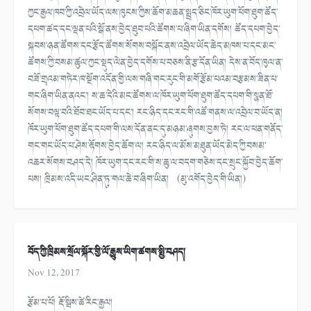
ཀྱང་རྒྱལ་ཁབ་ཀྱི་འབྲེལ་ཡོད་ལས་ཁུངས་ཀྱིས་ཆོག་མཆན་སྤྲད་ཅིང་ཁོར་ཡུག་ཕོག་ཐུག་ཚོད་
དཔག་ཚད་དང་ལྡན་པའི་སྒོ་ནས་བྱེད་ཐུབ་པའི་ཚོགས་པ་ཞིག་ཡིན་དགོས། ཚོད་དཔག་བྱེད་
སྐབས་ཉན་ཚོགས་དང་རྩོད་ཚོགས་སོགས་བསྐོང་ནས་འབྲེལ་ཡོད་ཆེད་མཁས་པ་དང་མང་
ཚོགས་ཀྱི་བསམ་ཚུལ་ཀྱང་སྡུད་ལེན་བྱེད་དགོས་པ་བཅས་ནི་རྩ་དོན་ཡིན། དེས་ན་བོད་ཁུལ་ན་
བཟོ་གྲྭའམ་གཏེར་ཁ་སྔོག་འདོན་གྱི་ལས་གཞི་གང་རུང་གི་མགོ་རྩོམ་པའམ་བརྩམས་ཟིན་པ་
གང་ཞིག་ཡིན་ནའང་། ས་ཆ་དེའི་མང་ཚོགས་ལ་ཁོར་ཡུག་ཕོག་ཐུག་ཚོད་དཔག་གི་སྙན་ཐོ་
སོགས་བལྟ་བའི་ཐོབ་ཐང་ཡོད་པ་དང་། རང་ཉིད་དང་རང་གི་འཚོ་གནས་ལ་འབྲེལ་བ་ཡོད་ན།
ཁོར་ཡུག་ཕོག་ཐུག་ཚོད་དཔག་གི་ལས་དོན་ནང་དུ་མཉམ་ཞུགས་བྱས་ཏེ། རང་ལ་ཕན་གནོད་
གང་གང་ཡོད་པ་ཤེས་རྟོགས་བྱེད་ཆོག་ལ། རང་ཉིད་ལ་མོས་མཐུན་ཡོད་མེད་ཀྱི་བསམ་
འཆར་སོགས་བཤད་དེ། ཁོར་ཡུག་དང་རང་གི་ས་ཆུ་ལ་བདག་གཅེས་དང་སྲུང་སྐྱོབ་བྱེད་ཆོག་
པས། ཁྲིམས་འདི་ཡང་ཤིན་ཏུ་གལ་ཆེ་བ་ཞིག་ཡིན། (མུ་འགོད་བྱེད་གི་ཡིན།)
བོད་ཀྱི་ཁྲིམས་སྲོལ་སྐོར་གྱི་ལོ་རྒྱུས་ཡིག་ཚགས་སྤྱི་བཤད།
Nov 12, 2017
རྩོམ་པ་པོ། རྡོ་སྦིས་ཚེ་རིང་རྒྱལ།