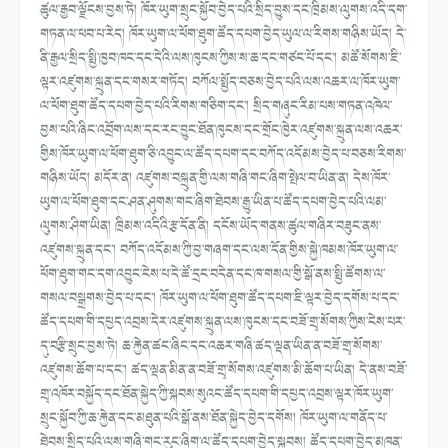
ཚུལ་རྒྱབ་ལྗོངས་བྱས་ཏེ། ཁོར་ཡུག་སྲུང་སྐྱོབ་བྱེད་པའི་སྲིད་བྱུས་དང་ཁྲིམས་ལུགས་འདི་དག་
གཏན་ལ་ཕབ་པ་རེད། ཁོར་ཡུག་ལ་ཕོག་ཐུག་ཚོད་དཔག་བྱེད་ཡུལ་ལ་རིགས་གཉིས་ཡོད། དེ་
ནི་རྒྱལ་སྲིད་སྤྱི་ཁྱབ་ཁང་དང་དེའི་ལས་ཁུངས་ཀྱིས་ས་ཆ་དང་གཙང་པོ་དང་། མཚོ་སོགས་ཇི་
ལྟར་འཛུགས་སྐྲུན་དང་གསར་གཏོད། བཀོལ་སྤྱོད་བཅས་བྱེད་པའི་ལས་འཆར་ལ་ཁོར་ཡུག་
ལ་ཕོག་ཐུག་ཚོད་དཔག་བྱེད་པའི་རིགས་གཅིག་དང་། སྲིད་གཞུང་རིམ་པས་གཏན་འཁེལ་
བྱས་པའི་ཞིང་འབྲོག་ལས་དང་རང་བྱུང་ཐོན་ཁུངས་དང་གྲོང་ཁྱེར་འཛུགས་སྐྲུན་ལས་འཆར་
གྱིས་ཁོར་ཡུག་ལ་ཕོག་ཐུག་ཅི་འབྱུང་ལ་ཚོད་དཔག་དང་བཀོད་འདོམས་བྱེད་པ་བཅས་རིགས་
གཉིས་ཡོད། མདོར་ན། འཛུགས་བསྐྲུན་གྱི་ལས་གཞི་གང་ཞིག་སྤེལ་བ་ཡིན་ན། དེས་ཁོར་
ཡུག་ལ་ཕོག་ཐུག་དང་ཤན་ཤུགས་གང་ཞིག་ཐེབས་རྒྱུ་ཡིན་པ་ཚོད་དཔག་བྱེད་པའི་ལམ་
ལུགས་ཤིག་ཡིན། ཁྲིམས་འདིའི་རྩ་དོན་ནི། དངོས་ཡོད་གནས་ཚུལ་གཞིར་བཟུང་ནས་
འཛུགས་སྐྲུན་དང་། བཀོད་འདོམས་ཀྱི་བྱ་གཞག་དང་ལས་དོན་གྱིས་སྐྱེ་ཁམས་ཁོར་ཡུག་ལ་
ཕོག་ཐུག་གང་དག་འབྱུང་ངེས་པ་དེ་ཚོ་དྲང་བདེན་དང་ཁ་གསལ་གྱི་སྒོ་ནས་སྤྱི་ཚོགས་ལ་
གསལ་བསྒྲགས་བྱེད་པ་དང་། ཁོར་ཡུག་ལ་ཕོག་ཐུག་ཚོད་དཔག་ཇི་ལྟར་བྱེད་དགོས་པ་དང་
ཚོད་དཔག་གི་དཔྱད་འབྲས་དེར་འཛུགས་སྐྲུན་ལས་ཁུངས་དང་བཟོ་གྲྭ་སོགས་ཀྱིས་ངེས་པར་
དུ་བརྩི་སྲུང་བྱས་ཏེ། ཆ་རྐྱེན་ཚང་ཞིང་དང་འཆར་གཞི་ཚད་ལྡན་ཡིན་ན་བཟོ་གྲྭ་སོགས་
འཛུགས་ཆོག་པ་དང་། ཚད་ལྡན་མིན་ན་བཟོ་གྲྭ་སོགས་འཛུགས་མི་ཆོག་པ་ཡིན། དེ་ནས་བཟོ་
གྲྭ་འཁོར་བསྐྱོད་དང་ཐོན་སྐྱེད་ཀྱི་སྐབས་སུའང་ཚོད་དཔག་གི་དཔྱད་འབྲས་ལྟར་ཁོར་ཡུག་
སྲུང་སྐྱོབ་ཀྱི་ཆ་རྐྱེན་དང་མཐུན་པའི་སྒོ་ནས་ཐོན་སྐྱེད་བྱེད་དགོས། ཁོར་ཡུག་ལ་གནོད་པ་
ཐེབས་སྲིད་པའི་ལས་གཞི་གང་རུང་ཞིག་ལ་ཚོད་དཔག་བྱེད་སྐབས། ཚོད་དཔག་བྱེད་མཁན་