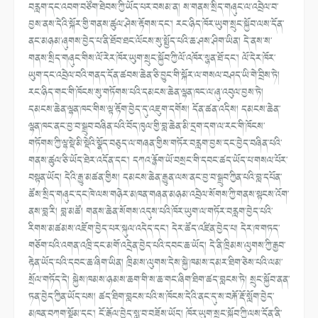
བརླག་དང་འབག་བཙོག་ཐེབས་ཀྱི་ཡོད་པར་བསམ་ན། ས་གནས་སྲིད་གཞུང་ལ་འབྲེལ་བ་
བྱས་ནས་དེའི་སྐོར་གྱི་གནས་ཚུལ་ཤེས་རྟོགས་དང་། རང་ཉིད་ཁོར་ཡུག་སྲུང་སྐྱོབ་ལས་དོན་
ནང་མཉམ་ཞུགས་བྱེད་པ་ནི་ཐོབ་ཐང་ལོངས་སུ་སྤྱོད་པའི་ཆ་ཤས་ཤིག་ཡིན། དེ་ནས་ས་
གནས་སྲིད་གཞུང་གིས་ལོ་རེར་ཁོར་ཡུག་སྲུང་སྐྱོབ་ཀྱི་ལོ་འཁོར་སྙན་ཐོ་དང་། ལོ་དེར་ཁོར་
ཡུག་དང་འབྲེལ་བའི་གནད་དོན་ཚབས་ཆེན་ཅི་བྱུང་གི་སྐོར་ལ་གསལ་བཤད་ཡི་གེ་བྲིས་ཏེ།
རང་ཉིད་གང་གི་ཁོངས་སུ་གཏོགས་པའི་དམངས་ཆེན་ལྷན་ཁང་ལ་ཞུ་འབུལ་བྱས་ཏེ།
དམངས་ཆེན་ལྷན་ཁང་གིས་ལྟ་རྟོག་བྱེད་དུ་འཇུག་དགོས། དོན་ཚན་འདིས། དམངས་ཆེན་
ལྷན་ཁང་ནང་བྱ་བ་སྒྲུབ་བཞིན་པའི་བོད་ཁུལ་གྱི་བླ་ཆེན་མི་དྲག་དག་ལ་རང་གི་ཁོངས་
གཏོགས་ཀྱི་ལྷ་སྡེ་མི་སྡེའི་སྣོད་བཅུད་ལ་གཞན་གྱིས་གཏོར་བརླག་བྱས་དང་བྱེད་བཞིན་པའི་
གནས་ཚུལ་ཅི་ཡོད་ཐེར་འདོན་དང་། དཀའ་རྙོག་ཡོ་བསྲང་གི་དབང་ཚད་ཡོད་པ་གསལ་པོར་
བསྟན་ཡོད། དེའི་རྒྱུ་མཚན་གྱིས། དམངས་ཆེན་རྒྱུན་ལས་ནང་བྱ་བ་སྒྲུབ་ཀྱིན་པའི་བླ་དཔོན་
ཚོས་སྲིད་གཞུང་དང་ཁེ་ལས་གཉེར་མཁན་གཞན་མཉམ་འབྲེལ་སོགས་ཀྱི་གནས་སྟངས་འོག་
ནས་བླ་རི། བླ་མཚོ། གནས་ཆེན་སོགས་འདུས་པའི་ཁོར་ཡུག་ལ་གཏོར་བརླག་བྱེད་པའི་
རིགས་མཚམས་འཇོག་བྱེད་པར་སྐུལ་འདེད་དང་། དེར་ཚོད་འཛིན་བྱེད་པ། དེར་ཁ་གཏད་
གཅོག་པའི་འགན་འཁྲི་དང་མགོ་འདྲེན་བྱེད་པའི་དབང་ཆ་ཡོད། དེ་ནི་ཁྲིམས་ལུགས་ཀྱི་རྒྱབ་
རྟེན་ཡོད་པའི་དབང་ཆ་ཞིག་ཡིན། ཁྲིམས་ལུགས་དེས་སྐྱེ་ཁམས་དམར་ཐིག་ཅེས་པའི་ལམ་
སྲོལ་གཏོད་དེ། སྐྱེས་ཁམས་ཉམས་ཆག་གི་ས་ཆ་གང་ཞིག་ཐིག་ཚད་བླངས་ཏེ། སྲུང་སྐྱོབ་ནན་
ཏན་བྱེད་ཀྱིན་ཡོད་པས། ཚད་ཐིག་བླངས་པའི་ས་ཁོངས་དེའི་ནང་དུ་ས་བརྐོ་རྡོ་སློག་བྱེད་
མཁན་བཀག་སྡོམ་དང་། ངོ་རྒོལ་བྱེད་སླ་བ་བཟོས་ཡོད། ཁོར་ཡུག་སྲུང་སྐྱོབ་ཀྱི་ལས་དོན་ནི་