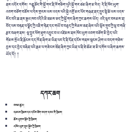
ནས་འདོར་དགོས། ཧྥུན་ཅོང་གི་སྐྱོ་གར་ནི་ཁོ་གཅིག་པུའི་སྐྱོ་གར་ཙམ་ཞིག་མ་རེད། དེ་ནི་ཁོར་ཡུག་
འབག་བཙོག་བཟོས་པ་དེས་གྲངས་ལས་འདས་པའི་སྐྱེ་འགྲོ་མང་པོར་གཉན་ནད་བྱུང་སྟེ་ཚེ་ལས་འདས་
སོང་བའི་ཆ་ནས་རྒྱལ་ཁབ་འདིའི་མི་ཐམས་ཅད་ཀྱི་སྐྱོ་གར་ཞིག་ཀྱང་ཆགས་ཡོད། འདི་ལྟར་བསམས་ན།
བོད་པས་བརྟན་པ་སྣོད་ཀྱི་འཇིག་རྟེན་དང་གཡོ་བ་བཅུད་ཀྱི་སེམས་ཅན་ཞེས་པའི་ལྟོས་གྲུབ་ཀྱི་ལྟ་བ་གཞི་
རྩར་བཞག་ནས། ལྷ་ཀླུར་ཕོག་ཐུག་འབྱུང་བ་ལ་འཛེམས་ནས་ཁོར་ཡུག་འབག་བཙོག་མི་བྱེད་པའི་
གོམས་སྲོལ་ནི་རྨོངས་དད་ཁོ་ན་ཞིག་མ་ཡིན་པར་དེ་ནི་དོན་དངོས་གནས་སྟངས་ཤིག་ལ་བདག་གཅེས་
བྱས་དང་བྱེད་བཞིན་པའི་རྣམ་པ་གཟེངས་ཐོན་ཞིག་ཀྱང་ཡིན་པ་ནི་ཐེ་ཚོམ་ཟ་མི་དགོས་པ་ཞིག་ཆགས་
ཡོད་དོ།། །།
དཀར་ཆག
བསམ་ཚུལ།
དམངས་ཁྲིམས་དང་དངོས་ཟོག་བདག་དབང་གི་ཁྲིམས།
ཆོས་ལུགས་སྐོར་གྱི་ཁྲིམས།
འཁོར་ཡུག་སྲུང་སྐྱོབ་ཀྱི་ཁྲིམས།