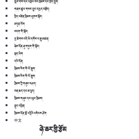
སློབ་གསོ་དང་འབྲེལ་བའི་ཁྲིམས་དང་སྲིད་བྱུས།
གནས་ཚུལ་གསར་བྱུང་དཔྱད་བརྗོད།
སྲིད་འཛིན་ཁྲིམས་ལུགས་སྐོར།
མདུན་ངོས།
བདག་གི་སྐོར།
དྲ་ཚིགས་འདི་ཡི་དགོས་པ་རྒྱུ་མཚན།
ཉེས་དོན་ཞུ་གཏུག་གི་སྐོར།
སྐད་ཡིག
དཔེ་དོན།
ཁྲིམས་རིག་གི་ལོ་རྒྱུས།
ཁྲིམས་རིག་གི་ལོ་རྒྱུས།
ཁྲིམས་ཀྱི་གཞུང་བཤད།
བརྡ་ཆད་དང་ཐ་སྙད།
ཁྲིམས་གཞུང་དང་ཡུལ་ཁྲིམས།
རླུང་འཕྲིན།
ཁྲིམས་དོན་བློ་འདྲིའི་འགེངས་ཤོག
中文
ཉེ་ཆར་གྱི་རྩོམ