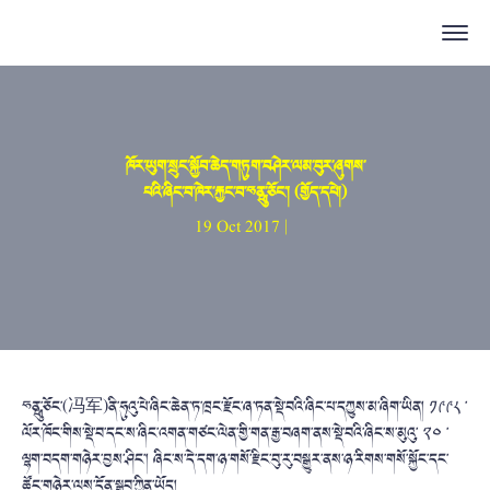
ཁོར་ཡུག་སྲུང་སྐྱོབ་ཆེད་གཏུག་བཤེར་ལམ་བུར་ཞུགས་
པའི་ཞིང་བ་ཁེར་རྐྱང་བ་ཧྥུན་ཅོང་། (གྱོད་དཔེ།)
19 Oct 2017 |
ཧྥུན་ཅོང་(冯军)ནི་ཧུའུ་པེ་ཞིང་ཆེན་ཏ་ཁྲང་རྫོང་ཞ་ཏན་སྡེ་བའི་ཞིང་པ་དཀྱུས་མ་ཞིག་ཡིན། ༡༩༩༨ ་
ལོར་ཁོང་གིས་སྡེ་བ་དང་ས་ཞིང་འགན་གཙང་ལེན་གྱི་གན་རྒྱ་བཞག་ནས་སྡེ་བའི་ཞིང་ས་མུའུ་ ༢༠ ་
ལྷག་བདག་གཉེར་བྱས་ཤིང་། ཞིང་ས་དེ་དག་ཉ་གསོ་རྫིང་བུ་རུ་བསྒྱུར་ནས་ཉ་རིགས་གསོ་སྐྱོང་དང་
ཚོང་གཉེར་ལས་དོན་སྒྲུབ་ཀྱིན་ཡོད།