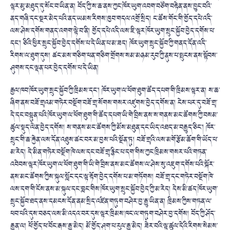
ལྟར་མུ་མཐུད་དུ་སོང་བ་ཡིན་ན། བོད་ཀྱི་ས་ཆ་ནས་ཀྱང་ཁོར་ཡུག་འབག་བཙོག་བརྟེན་ནས་བྱུང་བའི་
ནད་གཞི་དང་སྔར་མེད་པའི་ནད་ཡམས་རིགས་ཁྱབ་གདལ་འགྲོ་སྲིད། ང་ཚོས་གོང་གི་གྱོད་དཔེ་འདི་
ལས་ཤེས་དགོས་གནད་འགག་ལྟེ་བ་ནི། གྱོད་དཔེ་འདི་ལས་ཇི་ལྟར་ཁོར་ཡུག་སྲུང་སྐྱོབ་བྱེད་དགོས་པ་
དང་། ཅིའི་ཕྱིར་སྲུང་སྐྱོབ་བྱེད་དགོས་པ་དེ་ཡིན་པ་མ་ཟད། ཁོར་ཡུག་སྲུང་སྐྱོབ་ཀྱི་གནད་དོན་འདི་
རིགས་ལ་ཐུག་དུས། ཚང་མས་གཅིག་ཕན་གཅིག་གྲོགས་སམ་མཉམ་རུབ་ཀྱི་ནུས་པ་སྤུངས་ནས་སྟོབས་
ཤུགས་དང་ལྡན་པར་བྱེད་དགོས་པ་དེ་ཡིན།
རྒྱལ་ཁབ་ཁོར་ཡུག་སྲུང་སྐྱོབ་ཀྱི་ཁྲིམས་དང་། ཁོར་ཡུག་ལ་ཕོག་ཐུག་ཚོད་དཔག་གི་ཁྲིམས་ལྟར་ན། ས་ཆ་
ཞིག་ནས་བཟོ་གྲྭའམ་གཏེར་བསྔོག་བཟོ་གྲྭ་སོགས་གསར་འཛུགས་བྱེད་དགོས་ན། ངེས་པར་དུ་བཟོ་གྲྭ་
དེ་དང་བསྟུན་པའི་ཁོར་ཡུག་ལ་ཕོག་ཐུག་གི་ཚོད་དཔག་ཡི་གེ་བྲིས་ནས་ས་གནས་མང་ཚོགས་ཀྱི་བསམ་
ཚུལ་སྡུད་ལེན་བྱེད་དགོས། ས་གནས་མང་ཚོགས་ཀྱི་མོས་མཐུན་དང་ཡིད་འཐད་མ་བརྒྱུད་ཅིང་། ཁོར་
སྲུང་གི་ཆ་རྐྱེན་ལས་དོན་འཐུས་ཚང་བར་མ་བྱས་པའི་སྔོན་ཏུ། བཟོ་གྲྭའི་ལས་མགོ་རྩོམ་ཆོག་གི་ཡོད་པ་
མ་རེད། དེ་མིན་གཏེར་བསྔོག་ཁེ་ལས་དང་བཟོ་གྲྭ་རྙིང་པ་དག་གིས་ཀྱང་ཁྲིམས་གསར་པའི་གཏན་
འབེབས་ལྟར་ཁོར་ཡུག་ལ་ཕོག་ཐུག་གི་ཡི་གེ་བྲིས་ནས་མང་ཚོགས་ལ་ཤེས་སུ་འཇུག་དགོས་པའི་སྐོར་
ནས་མང་ཚོགས་ཀྱིས་སྐུལ་སློང་དང་ལྟ་རྟོག་བྱེད་དགོས་པ་མ་གཏོགས། བཟོ་གྲྭ་དང་གཏེར་བསྔོག་ཁེ་
ལས་དག་གི་ངོས་ནས་མ་སྐུལ་དང་བླང་གིས་ཁོར་ཡུག་སྲུང་སྐྱོབ་བྱེད་ཀྱི་མ་རེད། དེས་མི་ཚད་ཁོར་ཡུག་
སྲུང་སྐྱོབ་ཐད་ནས་དམངས་དོན་ནམ་སྲིད་འཛིན་གཏུག་བཤེར་བྱ་རྒྱུ་ཡིན་ན། ཁྲིམས་ཀྱིས་གཏན་ལ་
ཕབ་པའི་དུས་བཅད་ལས་མི་འདའ་བར་དུས་ལྟར་ཁྲིམས་ཁང་ལ་གཏུག་བཤེར་བྱ་དགོས། བོད་ཀྱི་ཤོད་
རྒྱུན་ལ། ཕོ་གྱོད་ཕ་བོང་རྒས་རྒྱུ་མེད། མོ་གྱོད་ཤུག་པ་རུལ་རྒྱུ་མེད། ཟེར་བའི་ལྟ་ཚུལ་དེའི་རིགས་སེམས་