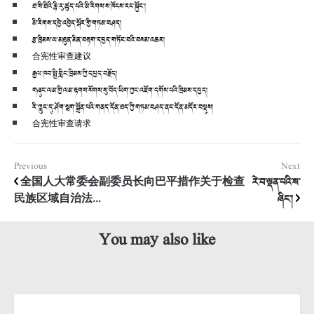
ཐ་སི་ཐིའི་རྙི་རུ་ཚུད་པའི་མི་རིགས་ས་ཁོངས་རང་སྐྱོང་།
མི་རིགས་དབྱེ་འབྱེད་སྐོར་གྱི་གཏམ་བཤད།
རྩ་ཁྲིམས་ལ་མཐུན་མིན་བརྟག་དཔྱད་གཏོང་བའི་བསམ་འཆར།
合宪性审查建议
རྒྱལ་ཁབ་སྤྱི་གླིང་ཁྲིམས་ཀྱི་དཔྱད་བརྗོད།
གཞུང་ལམ་གྱི་ལམ་རྟགས་སོགས་སུ་བོད་ཡིག་ཀྱང་འཇོག་དགོས་པའི་ཁྲིམས་དཔྱད།
རི་ཀླུང་དུ་ཤོག་སྦག་སྒྲོན་པའི་གནད་དོན་ཐད་ཀྱི་གཏམ་བཤད་ནང་དོན་མདོར་བསྡུས།
合宪性审查请求
Previous
Next
全国人大常委会副委员长向巴平措作关于检查
རེ་བ་ལྡན་པའི་ས་
民族区域自治法...
ཞིང་།
You may also like