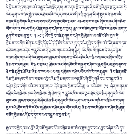
ཁྲིམས་གཏུག་བྱས་ཀྱང་དེ་ལའང་དོན་ཕན་ལྡན་པའི་གྲུབ་འབྲས་བྱུང་མེད། ལོ་མང་པོའི་རིང་ལ་བཟོ་གྲྭ་
དེ་ཁྲིམས་གཏུག་བྱས་པའི་བརྒྱུད་རིམ་ཁྲོད་ནས། ས་གནས་སྲིད་གཞུང་ནི་བཟོ་གྲྭའི་རྒྱབ་རྩ་རུ་ལངས་ཏེ་
ཁོར་ཡུག་ལ་གནོད་སྐྱོན་དང་འབྲེལ་བའི་ཚོད་དཔག་རང་བཞིན་གྱི་སྙན་ཞུ་ཡི་གེ་རྫུན་བཟོ་བྱས་པའི་
གནད་དོན་སོགས་རིམ་པས་གསལ་རྟོགས་བྱུང་ཡོད་སྟབས། འཕྲལ་དུ་ས་གནས་སྲིད་གཞུང་གི་འབྲེལ་
ཡོད་ལས་ཁུངས་ལ་སྲིད་འཛིན་གཏུག་བཤེར་བྱས་ཀྱང་། རྒྱལ་ཁ་གཅིག་ཀྱང་མ་ལོན་པར་ཐབས་ཟད་འུ་
ཐུག་གི་གནས་སུ་གྱར། ༢༠༡༥ ལོར་སྲིད་འཛིན་གཏུག་བཤེར་གྱི་ཁྲིམས་ལ་བཟོ་བཅོས་བྱས་ཏེ།
ཁྲིམས་ཁང་གིས་ཐོག་མར་གྱོད་དོན་ཡོད་དོ་ཅོག་ངེས་པར་དུ་དང་ལེན་བྱེད་དགོས་པའི་དོན་ཚན་གཏན་
འབེབས་བྱས་པ་དེས་ཧྥུན་ཅོང་ལ་གོ་སྐབས་གསར་པ་ཞིག་སྦྱིན། ཁོང་གིས་གོ་སྐབས་དེ་བཟུང་སྟེ་ས་
གནས་སྲིད་གཞུང་གི་ཁོར་ཡུག་ལས་ཁུངས་དེ་དག་ས་ཆ་དེའི་འབྲིང་རིམ་ཁྲིམས་ཁང་ལ་སྲིད་འཛིན་
ཁྲིམས་གཏུག་བྱས། དེ་ལྟར་ནའང་། ཁྲིམས་ཁང་གིས་ཁོང་གི་གཏུག་བཤེར་ལ་རྒྱབ་སྐྱོར་མ་བྱས་སྟབས་
ཞིང་ཆེན་གྱི་མཐོ་རིམ་ཁྲིམས་ཁང་ལ་ཡང་བསྐྱར་ཁྲིམས་བཤེར་ཡོང་བའི་རེ་འདུན་ཞུས། ཞིང་ཆེན་མཐོ་
རིམ་ཁྲིམས་ཁང་གིས་ས་གནས་འབྲིང་རིམ་ཁྲིམས་ཁང་ལ་ཧྥུན་ཅོང་གི་གྱོད་གཞིར་ཡང་བསྐྱར་ཞིབ་
བཤེར་བྱེད་དགོས་པའི་བཀའ་རྒྱ་བཏང་། དེའི་སྟབས་ཀྱིས་ད་ལོའི་ཟླ་ ༤ ་པའི་ཚེས་ ༡༣ ་ཉིན་ས་གནས་
འབྲིང་རིམ་ཁྲིམས་ཁང་གིས་ཁྲིམས་སྒོ་ཕྱེས་ཏེ། ཧྤུན་ཅོང་གིས་ལང་ཧྥང་གྲོང་ཁྱེར་སྲིད་གཞུང་གི་ཁོར་
ཡུག་ལས་ཁུངས་དང་ཧུའུ་པེ་ཞིང་ཆེན་སྲིད་གཞུང་གི་ཁོར་ཡུག་ལས་ཁུངས་གཉིས་ལ་ཁྲིམས་གཏུག་
བྱས་པའི་གྱོད་གཞི་དེ་དངོས་སུ་ཁྲིམས་བཤེར་བྱས་ཡོད་པ་རེད། ཁྲིམས་ཁང་གི་ཁྲིམས་བཤེར་གྱི་ཁྲུན་
གཅོད་ཀྱི་མཐའ་དོན་ད་དུང་གསལ་བསྒྲགས་བྱས་མེད།
རྒྱལ་ཁབ་ཀྱི་དཔལ་འབྱོར་ནི་བཟོ་གྲྭ་མང་པོ་ལ་བརྟེན་ནས་འཕེལ་རྒྱས་བྱུང་དང་འབྱུང་བཞིན་པའི་དུས་