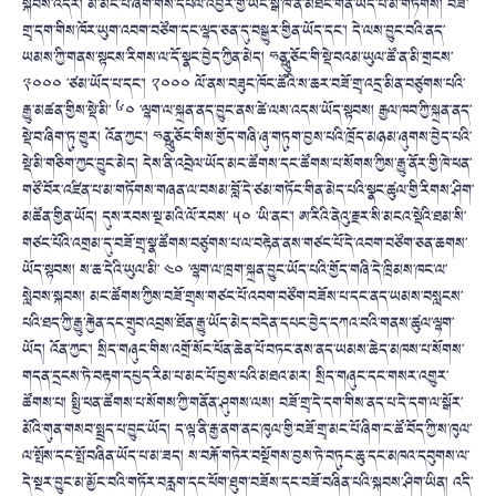
སྐབས་འདིར། མི་མང་པོ་ཞིག་གིས་དཔལ་འབྱོར་གྱི་ཡོང་སྒོ་ཁོ་ན་མཐོང་གིན་ཡོད་པ་མ་གཏོགས། བཟོ་
གྲྭ་དག་གིས་ཁོར་ཡུག་འབག་བཙོག་དང་ལྷད་ཅན་དུ་བསྒྱུར་གྱིན་ཡོད་དང་། དེ་ལས་བྱུང་བའི་ནད་
ཡམས་ཀྱི་གནས་སྟངས་རིགས་ལ་དོ་སྣང་བྱེད་ཀྱིན་མེད། ཧྥུན་ཅོང་གི་སྡེ་བའམ་ཡུལ་ཚོ་ན་མི་གྲངས་
༣༠༠༠ ་ཙམ་ཡོད་པ་དང་། ༢༠༠༠ ལོ་ནས་བཟུང་ཁོང་ཚོའི་ས་ཆར་བཟོ་གྲྭ་འདྲ་མིན་བཙུགས་པའི་
རྒྱུ་མཚན་གྱིས་སྡེ་མི་ ༦༠ ་ལྷག་ལ་སྐྲན་ནད་བྱུང་ནས་ཚེ་ལས་འདས་ཡོད་སྟབས། རྒྱལ་ཁབ་ཀྱི་སྐྲན་ནད་
སྡེ་བ་ཞིག་ཏུ་གྱུར། འོན་ཀྱང་། ཧྥུན་ཅོང་གིས་གྱོད་གཞི་ཞུ་གཏུག་བྱས་པའི་ཁྲོད་མཉམ་ཞུགས་བྱེད་པའི་
སྡེ་མི་གཅིག་ཀྱང་བྱུང་མེད། དེས་ནི་འབྲེལ་ཡོད་མང་ཚོགས་དང་ཚོགས་པ་སོགས་ཀྱིས་རྒྱུ་ནོར་གྱི་ཁེ་ཕན་
གཙོ་བོར་འཛིན་པ་མ་གཏོགས་གཞན་ལ་བསམ་བློ་དེ་ཙམ་གཏོང་གིན་མེད་པའི་སྣང་ཚུལ་གྱི་རིགས་ཤིག་
མཚོན་གྱིན་ཡོད། དུས་རབས་སྔ་མའི་ལོ་རབས་ ༥༠ ་ཡི་ནང་། ཨ་རིའི་ནེའུ་རྗར་སི་མངའ་སྡེའི་ཐམ་སི་
གཙང་པོའི་འགྲམ་དུ་བཟོ་གྲྭ་སྣ་ཚོགས་བཙུགས་པ་ལ་བརྟེན་ནས་གཙང་པོ་དེ་འབག་བཙོག་ཅན་ཆགས་
ཡོད་སྟབས། ས་ཆ་དེའི་ཡུལ་མི་ ༤༠ ་ལྷག་ལ་ཁྲག་སྐྲན་བྱུང་ཡོད་པའི་གྱོད་གཞི་དེ་ཁྲིམས་ཁང་ལ་
སླེབས་སྐབས། མང་ཚོགས་ཀྱིས་བཟོ་གྲྭས་གཙང་པོ་འབག་བཙོག་བཟོས་པ་དང་ནད་ཡམས་བསླངས་
པའི་ཐད་ཀྱི་རྒྱུ་རྐྱེན་དང་གྲུབ་འབྲས་ཐོན་རྒྱུ་ཡོད་མེད་བདེན་དཔང་བྱེད་དཀའ་བའི་གནས་ཚུལ་ལྷག་
ཡོད། འོན་ཀྱང་། སྲིད་གཞུང་གིས་འགྲོ་སོང་ཕོན་ཆེན་པོ་བཏང་ནས་ནད་ཡམས་ཆེད་མཁས་པ་སོགས་
གདན་དྲངས་ཏེ་བརྟག་དཔྱད་རིམ་པ་མང་པོ་བྱས་པའི་མཐའ་མར། སྲིད་གཞུང་དང་གསར་འགྱུར་
ཚོགས་པ། སྤྱི་ཕན་ཚོགས་པ་སོགས་ཀྱི་གནོན་ཤུགས་ལས། བཟོ་གྲྭ་དེ་དག་གིས་ནད་པ་དེ་དག་ལ་སྒོར་
མོའི་གུན་གསབ་སྤྲད་པ་བྱུང་ཡོད། ད་ལྟ་ནི་རྒྱ་ནག་ནང་ཁུལ་གྱི་བཟོ་གྲྭ་མང་པོ་ཞིག་ང་ཚོ་བོད་ཀྱི་ས་ཁུལ་
ལ་སྤོས་དང་སྤོ་བཞིན་ཡོད་པ་མ་ཟད། ས་བརྐོ་གཏེར་བསྔོགས་བྱས་ཏེ་བཏུང་ཆུ་དང་མཁའ་དབུགས་ལ་
དེ་སྔར་བྱུང་མ་མྱོང་བའི་གཏོར་བརླག་དང་ཕོག་ཐུག་བཟོས་དང་བཟོ་བཞིན་པའི་སྐབས་ཤིག་ཡིན། འདི་