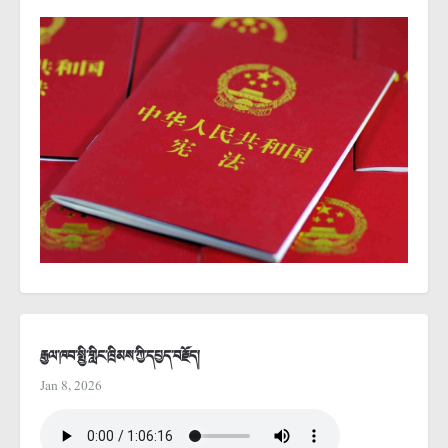
རྒྱལ་ཁབ་སྤྱི་གླིང་ཁྲིམས་ཀྱི་དཔྱད་བརྗོད།
Jan 8, 2026