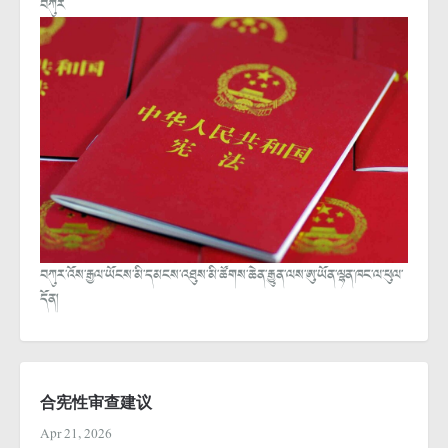
བཀུར
བཀུར་འོས་རྒྱལ་ཡོངས་མི་དམངས་འཐུས་མི་ཚོགས་ཆེན་རྒྱུན་ལས་ཨུ་ཡོན་ལྷན་ཁང་ལ་ཕུལ་
དོན།
合宪性审查建议
Apr 21, 2026