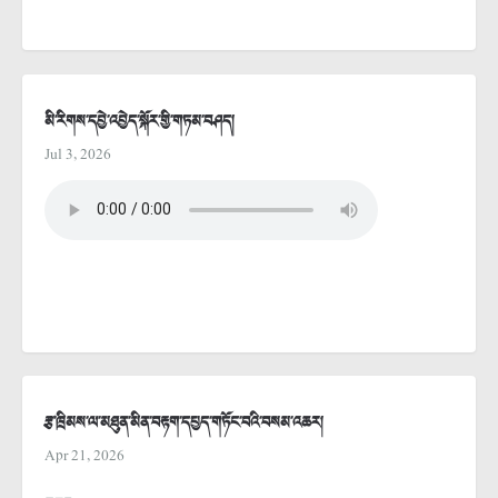
མི་རིགས་དབྱེ་འབྱེད་སྐོར་གྱི་གཏམ་བཤད།
Jul 3, 2026
རྩ་ཁྲིམས་ལ་མཐུན་མིན་བརྟག་དཔྱད་གཏོང་བའི་བསམ་འཆར།
Apr 21, 2026