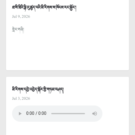
ཐ་སི་ཐིའི་རྙི་རུ་ཚུད་པའི་མི་རིགས་ས་ཁོངས་རང་སྐྱོང་།
Jul 9, 2026
གླེང་གཞི།
མི་རིགས་དབྱེ་འབྱེད་སྐོར་གྱི་གཏམ་བཤད།
Jul 3, 2026