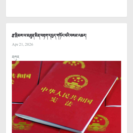
རྩ་ཁྲིམས་ལ་མཐུན་མིན་བརྟག་དཔྱད་གཏོང་བའི་བསམ་འཆར།
Apr 21, 2026
བཀུར