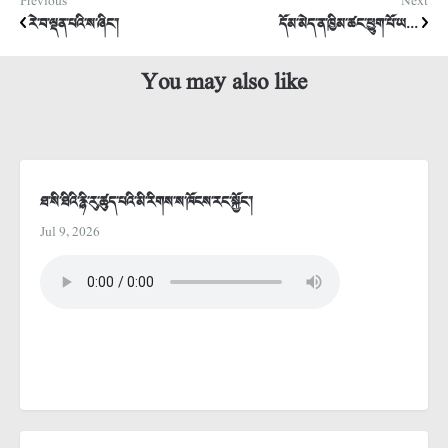
Previous
Next
རེ་བ་ལྡན་པའི་ས་ཞིང་།
དོམ་མེད་ན་ཁྱིམ་ཚང་ཕྱུག་པོ་ཡ...
You may also like
ཐ་སི་ཐིའི་རྙི་རུ་ཚུད་པའི་མི་རིགས་ས་ཁོངས་རང་སྐྱོང་།
Jul 9, 2026