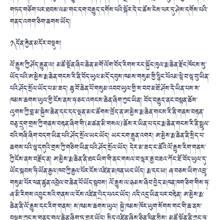
གཏད་གཅོག་པར་ཐབས་ལམ་གང་དག་བརྒྱུད་དགོས་པའི་སྐོར་དེ་ང་ཚོས་ངེས་པར་དུ་ཤེས་དགོས་པའི་
གནད་འགག་ཅིག་ཆགས་ཡོད།
༡༽ དོན་རྐྱེན་མདོར་བསྡུས།
ལོ་རྒྱུས་ཀྱི་ཤོད་རྒྱུན་ལ། མཚོ་སྔོན་ཞིང་ཆེན་མགོ་ལོག་བོད་རིགས་རང་སྐྱོང་ཁུལ་རྨ་ཆེན་རྫོང་ཁོངས་སུ་
ཡོད་པའི་ཨ་མྱེས་རྨ་ཆེན་གངས་རི་ནི་བོད་ཡུལ་མདོ་དབུས་ཁམས་གསུམ་གྱི་སྙིང་པོའམ་ལྟེ་བ་ལྟ་བུ་ཡིན་
པའི་ཤོད་སྲོལ་ཡོད་པ་མ་ཟད། ཆུ་བོ་ཆེན་པོ་གསུམ་འབབ་ཡུལ་གྱི་ས་བབ་མཐོ་ཤོས་དེ་ཡིན་པས་ས་
ཁམས་ཆགས་ཡུལ་གྱི་ངོས་ནས་ཧ་ཅང་འགངས་ཆེན་ཞིག་ཀྱང་ཡིན། བོད་བརྒྱུད་ནང་བསྟན་ཆོས་
ལུགས་ཀྱི་བླ་མ་སྐྱེས་ཆེན་དང་དད་ལྡན་མང་ཚོགས་ཁྲོད་ན་ཨ་མྱེས་རྨ་ཆེན་གངས་རི་ནི་གནས་བརྟན་
བཅུ་དྲུག་གྲས་ཀྱི་གནས་བརྟན་ཞིག་གི་(མཚན་མི་གསལ)་ཆོས་ར་ཡིན་པ་དང་རྨ་ཆེན་གངས་རི་ནི་སྤྲུལ་
བའི་གཞི་ཞིག་བདག་ཡིན་པའི་ཤོད་སྲོལ་ཡང་ཡོད། ཡང་ངག་རྒྱུན་འགར། ཨ་མྱེས་རྨ་ཆེན་ནི་སྲིད་པ་
ཆགས་པའི་ལྷ་དགུའི་གྲས་ཀྱི་གཅིག་ཡིན་པའི་ཤོད་སྲོལ་ཡོད། དེར་མ་ཟད་ང་ཚོའི་ལོ་རྒྱུས་རིག་གནས་
ཀྱི་ངོས་ནས་བརྗོད་ན། ཨ་མྱེས་རྨ་ཆེན་ནི་ཐང་ཡིག་གི་ནང་གསལ་བ་ལྟར་རྒྱ་བཟའ་ཀོང་ཇོ་བོད་ཡུལ་དུ་
ཡོང་སྐབས་ཧི་ཡོན་རྒྱལ་ཁབ་ཀྱི་རྒྱལ་པོར་ངོས་འཛིན་མཁན་ཡང་ཡོད། རྨ་དང་ཡ། ཞ་བཅས་ཡིག་འབྲུ་
གསུམ་པོར་ཕན་ཚུན་འབྲེལ་བ་ཆེན་པོ་ཡོད་སྟབས། ལོ་རྒྱུས་ལ་ཉམས་ཞིབ་བྱེད་མཁན་ཁག་ཅིག་གིས་ཧྭ་
ཞྭ་མི་རིགས་འབྱུང་སའི་གནས་ལ་ངོས་འཛིན་བ྄ེད་པའང་ཡོད། འདི་འདྲ་ཡིན་པར་བརྟེན། ཨ་མྱེས་རྨ་
ཆེན་ནི་ལོ་རྒྱུས་དང་རིག་གནས། ས་ཁམས་ཆགས་ཡུལ། སྐྱེ་ཁམས་ཁོར་ཡུག་སོགས་གང་གི་ཆ་ནས་
བལྟས་ཀྱང་ས་གནད་གལ་ཆེན་ཞིག་ཏུ་གྱུར་ཡོད། སྲིད་འཛིན་ཞིས་ཅིན་ཕིན་གྱིས། མཚོ་སྔོན་ནི་ཀྲུང་ཧྭ་