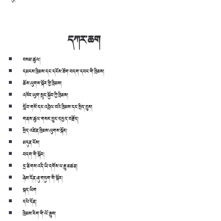
དཀར་ཆག
བསམ་ཚུལ།
དམངས་ཁྲིམས་དང་དངོས་ཟོག་བདག་དབང་གི་ཁྲིམས།
ཆོས་ལུགས་སྐོར་གྱི་ཁྲིམས།
འཁོར་ཡུག་སྲུང་སྐྱོབ་ཀྱི་ཁྲིམས།
སློབ་གསོ་དང་འབྲེལ་བའི་ཁྲིམས་དང་སྲིད་བྱུས།
གནས་ཚུལ་གསར་བྱུང་དཔྱད་བརྗོད།
སྲིད་འཛིན་ཁྲིམས་ལུགས་སྐོར།
མདུན་ངོས།
བདག་གི་སྐོར།
དྲ་ཚིགས་འདི་ཡི་དགོས་པ་རྒྱུ་མཚན།
ཉེས་དོན་ཞུ་གཏུག་གི་སྐོར།
སྐད་ཡིག
དཔེ་དོན།
ཁྲིམས་རིག་གི་ལོ་རྒྱུས།