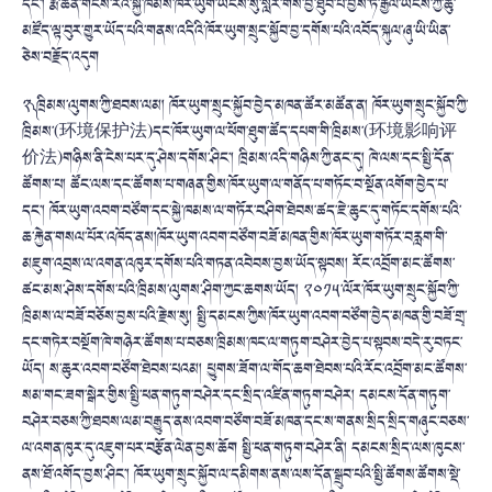
དང་། རྨ་ཆེན་གངས་རིིའི་སྐྱེ་ཁམས་ཁོར་ཡུག་ཡོངས་སུ་སླར་གསོ་བྱ་ཐུབ་པ་བྱས་ཏེ་རྒྱལ་ཡོངས་ཀྱི་ཆུ་
མཛོད་ལྟ་བུར་གྱུར་ཡོད་པའི་གནས་འདིའི་ཁོར་ཡུག་སྲུང་སྐྱོབ་བྱ་དགོས་པའི་འབོད་སྐུལ་ཞུ་ཡི་ཡིན་
ཅེས་བརྗོད་འདུག
༢༽ ཁྲིམས་ལུགས་ཀྱི་ཐབས་ལམ། ཁོར་ཡུག་སྲུང་སྐྱོབ་བྱེད་མཁན་ཚོར་མཚོན་ན། ཁོར་ཡུག་སྲུང་སྐྱོབ་ཀྱི་
ཁྲིམས་(环境保护法)དང་ཁོར་ཡུག་ལ་ཕོག་ཐུག་ཚོད་དཔག་གི་ཁྲིམས་(环境影响评
价法)གཉིས་ནི་ངེས་པར་དུ་ཤེས་དགོས་ཤིང་། ཁྲིམས་འདི་གཉིས་ཀྱི་ནང་དུ། ཁེ་ལས་དང་སྤྱི་དོན་
ཚོགས་པ། ཚོང་ལས་དང་ཚོགས་པ་གཞན་གྱིས་ཁོར་ཡུག་ལ་གནོད་པ་གཏོང་བ་སྔོན་འགོག་བྱེད་པ་
དང་། ཁོར་ཡུག་འབག་བཙོག་དང་སྐྱེ་ཁམས་ལ་གཏོར་བཤིག་ཐེབས་ཚད་ཇེ་ཆུང་དུ་གཏོང་དགོས་པའི་
ཆ་རྐྱེན་གསལ་པོར་འཁོད་ནས།ཁོར་ཡུག་འབག་བཙོག་བཟོ་མཁན་གྱིས་ཁོར་ཡུག་གཏོར་བརླག་གི་
མཇུག་འབྲས་ལ་འགན་འཁུར་དགོས་པའི་གཏན་འབེབས་བྱས་ཡོད་སྟབས། རོང་འབྲོག་མང་ཚོགས་
ཚང་མས་ཤེས་དགོས་པའི་ཁྲིམས་ལུགས་ཤིག་ཀྱང་ཆགས་ཡོད། ༢༠༡༥་ལོར་ཁོར་ཡུག་སྲུང་སྐྱོབ་ཀྱི་
ཁྲིམས་ལ་བཟོ་བཅོས་བྱས་པའི་རྗེས་སུ། སྤྱི་དམངས་ཀྱིས་ཁོར་ཡུག་འབག་བཙོག་བྱེད་མཁན་གྱི་བཟོ་གྲྭ་
དང་གཏེར་བསྔོག་ཁེ་གཉེར་ཚོགས་པ་བཅས་ཁྲིམས་ཁང་ལ་གཏུག་བཤེར་བྱེད་པ་སྟབས་བདེ་རུ་བཏང་
ཡོད། ས་ཆུར་འབག་བཙོག་ཐེབས་པའམ། ཕྱུགས་ཟོག་ལ་གོད་ཆག་ཐེབས་པའི་རོང་འབྲོག་མང་ཚོགས་
སམ་གང་ཟག་སྒེར་གྱིས་སྤྱི་ཕན་གཏུག་བཤེར་དང་སྲིད་འཛིན་གཏུག་བཤེར། དམངས་དོན་གཏུག་
བཤེར་བཅས་ཀྱི་ཐབས་ལམ་བརྒྱུད་ནས་འབག་བཙོག་བཟོ་མཁན་དང་ས་གནས་སྲིད་སྲིད་གཞུང་བཅས་
ལ་འགན་ཁུར་དུ་འཇུག་པར་བརྩོན་ལེན་བྱས་ཆོག སྤྱི་ཕན་གཏུག་བཤེར་ནི། དམངས་སྲིད་ལས་ཁུངས་
ནས་ཐོ་འགོད་བྱས་ཤིང་། ཁོར་ཡུག་སྲུང་སྐྱོབ་ལ་དམིགས་ནས་ལས་དོན་སྒྲུབ་པའི་སྤྱི་ཚོགས་ཚོགས་སྡེ་