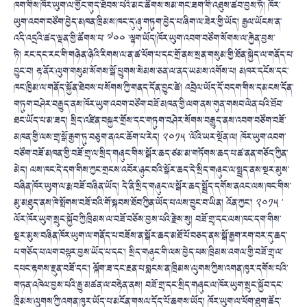
ཁག་གིས་ཁོར་ཡུག་ལ་གྱོང་གུད་ཐེབས་པའི་མང་ཚོགས་སམ་གང་ཟག་གི་འཐུས་ཚབ་བྱས་ཏེ། ཁོར་
ཡུག་འབག་བཙོག་བྱེད་མཁན་ཁྲིམས་ཁང་དུ་ཞུ་གཏུག་བྱེད་པ་ཞིག་ལ་ཟེར་གྱི་ཡོད། རྒྱལ་ཡོངས་ན་
འདི་འདྲའི་ཚད་ལྡན་གྱི་ཚོགས་པ་ ༧༠༠ ་ལྷག་ཡོད།ཁོར་ཡུག་འབག་བཙོག་སོགས་ལ་རྐྱེན་བྱས་
ཏེ། རང་དང་རང་གི་གཉེན་ཉེའི་རིགས་ལ་ན་ཚ་ཕོག་པ་དང་གྲོ་ནས་སྲན་གསུམ་གྱི་ཐོན་སྐྱེད་ལ་གནོད་པ་
བྱུང་བ། རྟ་ནོར་ལུག་གསུམ་སོགས་སྒོ་ཕྱུགས་སེམས་ཅན་ལ་ནད་ཡམས་འགོས་པ། མཁར་དངོས་དང་
ཁང་ཁྱིམ་ལ་གནོད་སྐྱོན་ཐེབས་པ་སོགས་ཀྱི་གནད་དོན་བྱུང་ཚེ། འབྲེལ་ཡོད་དོ་བདག་གིས་དམངས་དོན་
གཏུག་བཤེར་བརྒྱུད་ནས་ཁོར་ཡུག་འབག་བཙོག་བཟོ་མཁན་གྱི་ལག་ནས་གུན་གསབ་ལེན་པའི་ཐོབ་
ཐང་ཡོད་པ་མ་ཟད། སྲིད་འཛིན་བསྐྱར་གྲོས་དང་གཏུག་བཤེར་སོགས་བརྒྱུད་ནས་འབག་བཙོག་བཟོ་
མཁན་གྱི་ལས་གྲྭ་སྒོ་རྒྱག་ཏུ་བཅུག་ནའང་ཆོག་པ་རེད། ༢༠༡༥ ་ལོའི་ཡར་སྔོན་ལ། ཁོར་ཡུག་འབག་
བཙོག་བཟོ་མཁན་གྱི་བཟོ་གྲྭ་ལ་སྲིད་གཞུང་གིས་སྒོར་ཆད་ཙམ་མ་གཏོགས་ཆད་པ་ཚ་ནན་གཅོད་ཀྱིན་
མེད། ལས་ཁང་དེ་དག་གིས་ཀྱང་གྲངས་འབོར་ཉུང་བའི་སྒོར་ཆད་དེ་སྲིད་གཞུང་ལ་སྤྲད་ནས་སྔར་མུས་
བཞིན་ཁོར་ཡུག་ལ་རྨ་བཟོ་བཞིན་ཡོད། དེ་ནི་སྲིད་གཞུང་ལ་སྒོར་ཆད་སྤྲོད་དགོས་ནའང་ལས་ཁང་གིས་
མུ་མཐུད་ནས་ཁེ་སྤོགས་བཟོ་བའི་གོ་སྐབས་ཐོབ་ཀྱིན་ཡོད་པ་ལས་བྱུང་བ་ཡིན། འོན་ཀྱང་། ༢༠༡༥ ་
ལོར་ཁོར་ཡུག་སྲུང་སྐྱོབ་ཀྱི་ཁྲིམས་ལ་བཟོ་བཅོས་བྱས་པའི་རྗེས་སུ། བཟོ་གྲྭ་དང་ལས་ཁང་དག་གིས་
སྔར་མུས་བཞིན་ཁོར་ཡུག་ལ་གནོད་པ་བཟོས་ན་སྒོར་ཆད་མཐོ་པོ་བཅད་ནས་སྒོ་རྒྱག་རག་བར་དུ་ཆད་
པ་གཅོད་པ་ལག་བསྟར་བྱས་ཡོད་པ་དང་། སྲིད་གཞུང་གི་ལས་བྱེད་པས་ཁྲིམས་འགལ་གྱི་བཟོ་གྲྭ་ལ་
དཔང་རྟགས་རྫུན་བཟོ་དང་། ལྐོག་ཟ་དང་རྔན་པ་བླངས་ན་ཁྲིམས་ལུགས་ཀྱིས་འགན་ཁུར་དགོས་པའི་
གཏན་འཁེལ་བྱས་པའི་རྒྱུ་མཚན་ལ་བརྟེན་ནས། བཟོ་གྲྭ་དང་སྲིད་གཞུང་ལ་ཁོར་ཡུག་སྲུང་སྐྱོབ་དང་
ཁྲིམས་ལུགས་ཀྱི་འགན་ཁུར་ཡོད་པ་མངོན་གསལ་དོད་པོ་ཆགས་ཡོད། ཁོར་ཡུག་ལ་ཕོག་ཐུག་ཚོད་