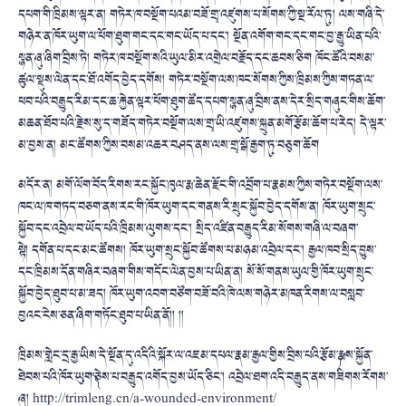
དཔག་གི་ཁྲིམས་ལྟར་ན། གཏེར་ཁ་བསྔོག་པའམ་བཟོ་གྲྭ་འཛུགས་པ་སོགས་ཀྱི་སྔ་རོལ་ཏུ། ལས་གཞི་དེ་
གཉེར་ན་ཁོར་ཡུག་ལ་ཕོག་ཐུག་གང་དང་གང་ཡོད་པ་དང་། སྔོན་འགོག་གང་དང་གང་བྱ་རྒྱུ་ཡིན་པའི་
སྙན་ཞུ་ཞིག་བྲིས་ཏེ། གཏེར་ཁ་བསྔོག་སའི་ཡུལ་མིར་འགྲེལ་བརྗོད་དང་ཆབས་ཅིག ཁོང་ཚོའི་བསམ་
ཚུལ་སྡུས་ལེན་དང་ཐོ་འགོད་བྱེད་དགོས། གཏེར་བསྔོག་ལས་ཁང་སོགས་ཀྱིས་ཁྲིམས་ཀྱིས་གཏན་ལ་
ཕབ་པའི་བརྒྱུད་རིམ་དང་ཆ་རྐྱེན་ལྟར་ཕོག་ཐུག་ཚོད་དཔག་སྙན་ཞུ་བྲིས་ནས་དེར་སྲིད་གཞུང་གིས་ཆོག་
མཆན་ཐོབ་པའི་རྗེས་སུ་ད་གཟོད་གཏེར་བསྔོག་ལས་གྲྭ་ཡི་འཛུགས་སྐྲུན་མགོ་རྩོམ་ཆོག་པ་རེད། དེ་ལྟར་
མ་བྱས་ན། མང་ཚོགས་ཀྱིས་བསམ་འཆར་བཤད་ནས་ལས་གྲྭ་སྒོ་རྒྱག་ཏུ་བཅུག་ཆོག
མདོར་ན། མགོ་ལོག་བོད་རིགས་རང་སྐྱོང་ཁུལ་རྨ་ཆེན་རྫོང་གི་འབྲོག་པ་རྣམས་ཀྱིས་གཏེར་བསྔོག་ལས་
ཁང་ལ་ཁ་གཏད་བཅག་ནས་རང་གི་ཁོར་ཡུག་དང་གནས་རི་སྲུང་སྐྱོབ་བྱེད་དགོས་ན། ཁོར་ཡུག་སྲུང་
སྐྱོབ་དང་འབྲེལ་བ་ཡོད་པའི་ཁྲིམས་ལུགས་དང་། སྲིད་འཛིན་བརྒྱུད་རིམ་སོགས་གཞི་ལ་བཞག་
སྟེ། དགོན་པ་དང་མང་ཚོགས། ཁོར་ཡུག་སྲུང་སྐྱོབ་ཚོགས་པ་མཉམ་འབྲེལ་དང་། རྒྱལ་ཁབ་སྲིད་བྱུས་
དང་ཁྲིམས་དོན་གཞིར་བཞག་གིས་གདོང་ལེན་བྱས་པ་ཡིན་ན། སོ་སོ་གནས་ཡུལ་གྱི་ཁོར་ཡུག་སྲུང་
སྐྱོབ་བྱེད་ཐུབ་པ་མ་ཟད། ཁོར་ཡུག་འབག་བཙོག་བཟོ་བའི་ཁེ་ལས་གཉེར་མཁན་རིགས་ལ་བསླབ་
བྱའང་ངེས་ཅན་ཞིག་གཏོང་ཐུབ་པ་ཡིན་ནོ།། །།
ཁྲིམས་གླེང་དྲ་རྒྱ་ཡིས་དེ་སྔོན་དུ་འདིའི་སྐོར་ལ་འཇམ་དཔལ་རྣམ་རྒྱལ་གྱིས་བྲིས་པའི་རྩོམ་༼རྨས་སྐྱོན་
ཐེབས་པའི་ཁོར་ཡུག་༽ཅེས་པ་བརྒྱུད་འགོད་བྱས་ཡོད་ཅིང་། འབྲེལ་ཐག་འདི་བརྒྱུད་ནས་གཟིགས་རོགས་
ཞུ། http://trimleng.cn/a-wounded-environment/