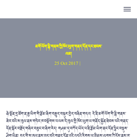
མགོ་ལོག་དྷི་གནས་ཀྱི་ཁོར་ཡུག་གནད་དོན་དང་ཐབས་
ལམ།
25 Oct 2017 |
ཉེ་སྔོན་དྲ་ཐོག་ན་རྒྱ་ཡིག་གི་རྩོམ་ཞིག་བརྒྱུད་བསྐུར་བྱེད་བཞིན་གདའ། དེ་ནི་མགོ་ལོག་གི་དྷི་གནས་
ཟེར་བའི་ས་ཁུལ་ནས་གཏེར་ཁ་བསྔོགས་པ་ལས་དེ་ཁུལ་གྱི་ཁོར་ཡུག་ལ་གནོད་སྐྱོན་ཐེབས་པའི་གནད་
དོན་སྐོར་བརྗོད་གཞིར་བཟུང་བ་ཞིག་རེད། གཤམ་དུ་བཀོད་ཡོད་པ་ནི་རྩོམ་ཡིག་ནང་དོན་སྙིང་བསྡུས་
ཤིག་ཡིན། རང་གི་ས་ཁུལ་ནས་བྱུང་བའི་གནད་དོན་འདི་འདྲའི་རིགས་ལ་ཁྲིམས་ལུགས་ཀྱི་ངོས་ནས་ཁ་