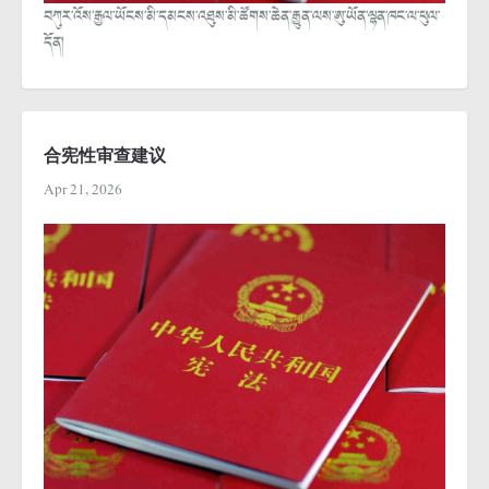
བཀུར་འོས་རྒྱལ་ཡོངས་མི་དམངས་འཐུས་མི་ཚོགས་ཆེན་རྒྱུན་ལས་ཨུ་ཡོན་ལྷན་ཁང་ལ་ཕུལ་
དོན།
合宪性审查建议
Apr 21, 2026