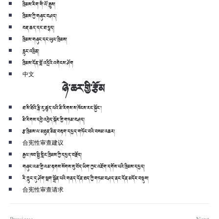
ཁྲིམས་རིག་གི་ལོ་རྒྱུས།
ཁྲིམས་ཀྱི་གཞུང་བཤད།
བརྡ་ཆད་དང་ཐ་སྙད།
ཁྲིམས་གཞུང་དང་ཡུལ་ཁྲིམས།
རླུང་འཕྲིན།
ཁྲིམས་དོན་བློ་འདྲིའི་འགེངས་ཤོག
中文
ཉེ་ཆར་གྱི་རྩོམ
ཐ་སི་ཐིའི་རྙི་རུ་ཚུད་པའི་མི་རིགས་ས་ཁོངས་རང་སྐྱོང་།
མི་རིགས་དབྱེ་འབྱེད་སྐོར་གྱི་གཏམ་བཤད།
རྩ་ཁྲིམས་ལ་མཐུན་མིན་བརྟག་དཔྱད་གཏོང་བའི་བསམ་འཆར།
合宪性审查建议
རྒྱལ་ཁབ་སྤྱི་གླིང་ཁྲིམས་ཀྱི་དཔྱད་བརྗོད།
གཞུང་ལམ་གྱི་ལམ་རྟགས་སོགས་སུ་བོད་ཡིག་ཀྱང་འཇོག་དགོས་པའི་ཁྲིམས་དཔྱད།
རི་ཀླུང་དུ་ཤོག་སྦག་སྒྲོན་པའི་གནད་དོན་ཐད་ཀྱི་གཏམ་བཤད་ནང་དོན་མདོར་བསྡུས།
合宪性审查请求