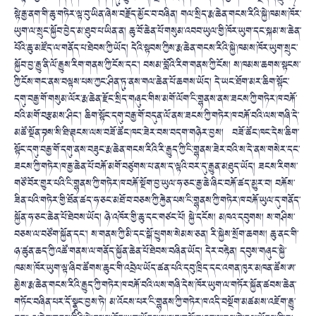
སྟེ་རྒྱ་ནག་གི་ཆུ་གཏེར་ལྟ་བུ་ཡིན་ཞེས་བརྗོད་མྱོང་བ་བཞིན། གལ་སྲིད་རྨ་ཆེན་གངས་རིའི་སྐྱེ་ཁམས་ཁོར་
ཡུག་ལ་སྲུང་སྐྱོབ་བྱེད་མ་ཐུབ་པ་ཡིན་ན། ཆུ་བོ་ཆེན་པོ་གསུམ་འབབ་ཡུལ་གྱི་ཁོར་ཡུག་དང་སྐམ་ས་ཆེན་
པོའི་ཆུ་མཛོད་ལ་གནོད་པ་ཐེབས་ཀྱི་ཡོད། དེའི་སྟབས་ཀྱིས་རྨ་ཆེན་གངས་རིའི་སྐྱེ་ཁམས་ཁོར་ཡུག་སྲུང་
སྐྱོབ་བྱ་རྒྱུ་ནི་ལོ་རྒྱུས་རིག་གནས་ཀྱི་ངོས་དང་། བསམ་བློའི་རིག་གནས་ཀྱི་ངོས། ས་ཁམས་ཆགས་སྟངས་
ཀྱི་ངོས་གང་ནས་བལྟས་པས་ཀྱང་ཤིན་ཏུ་ནས་གལ་ཆེན་པོ་ཆགས་ཡོད། དེ་ཡང་ཐོག་མར་ཆིག་སྟོང་
དགུ་བརྒྱ་གོ་གསུམ་ལོར་རྨ་ཆེན་རྫོང་སྲིད་གཞུང་གིས་མགོ་ལོག་ངྷི་གནས་ནས་ཟངས་ཀྱི་གཏེར་ཁ་བརྐོ་
བའི་མགོ་བརྩམས་ཤིང་། ཆིག་སྟོང་དགུ་བརྒྱ་གོ་བདུན་ལོ་ནས་ཟངས་ཀྱི་གཏེར་ཁ་བརྐོ་བའི་ལས་གཞི་དེ་
མཚོ་སྔོན་༼བས་སི་ཐི་༽ཟངས་ལས་བཟོ་ཚོང་ཁང་ཟེར་བས་བདག་གཉེར་བྱས། བཟོ་ཚོང་ཁང་དེས་ཆིག་
སྟོང་དགུ་བརྒྱ་གོ་དགུ་ནས་བཟུང་རྨ་ཆེན་གངས་རིའི་རི་རྒྱུད་ཀྱི་ངྷི་གནས་ཟེར་བའི་ས་དེ་ནས་གསེར་དང་
ཟངས་ཀྱི་གཏེར་ཁ་རྒྱ་ཆེན་པོ་བརྐོ་མགོ་བཙུགས་པ་ནས་ད་ལྟའི་བར་དུ་རྒྱུན་མཐུད་ཡོད། ཟངས་རིགས་
གཙོ་བོར་གྱུར་པའི་ངྷི་གནས་ཀྱི་གཏེར་ཁ་བརྐོ་སྔོག་བྱ་ཡུལ་ཧ་ཅང་རྒྱ་ཆེ་ཞིང་བརྐོ་ཚད་མྱུར་བ། བརྐོས་
ཟིན་པའི་གཏེར་གྱི་ཐོན་ཚད་ཧ་ཅང་མཐོ་བ་བཅས་ཀྱི་རྐྱེན་པས་ངྷི་གནས་ཀྱི་གཏེར་ཁ་བརྐོ་ཡུལ་དུ་གནོད་
སྐྱོན་ཧ་ཅང་ཆེན་པོ་ཐེབས་ཡོད། ཉེ་འཁོར་གྱི་ཆུ་དང་གཙང་པོ། སྐྱེ་དངོས། མཁའ་དབུགས། ས་གཤིས་
བཅས་ལ་བཙོག་སྐྱོན་དང་། ས་གནས་ཀྱི་མི་དང་སྒོ་ཕྱུགས་སེམས་ཅན། རི་སྐྱེས་སྲོག་ཆགས། ཆུ་ནང་གི་
ཉ་ཚུན་ཆད་ཀྱི་འཚོ་གནས་ལ་གནོད་སྐྱོན་ཆེན་པོ་ཐེབས་བཞིན་ཡོད། དེར་བརྟེན། དབུས་གཞུང་སྐྱེ་
ཁམས་ཁོར་ཡུག་ལྟ་ཞིབ་ཚོགས་ཆུང་གི་འབྲེལ་ཡོད་ཚན་པའི་དབུ་ཁྲིད་དང་འགན་ཁུར་མཁན་ཚོས་ཨ་
མྱེས་རྨ་ཆེན་གངས་རིའི་རྒྱུད་ཀྱི་གཏེར་ཁ་བརྐོ་བའི་ལས་གཞི་དེས་ཁོར་ཡུག་ལ་གཏོར་སྐྱོན་ཚབས་ཆེན་
གཏོང་བཞིན་པར་དོ་སྣང་བྱས་ཏེ། མ་འོངས་པར་ངྷི་གནས་ཀྱི་གཏེར་ཁ་འདི་བསྔོག་མཚམས་འཇོག་རྒྱུ་