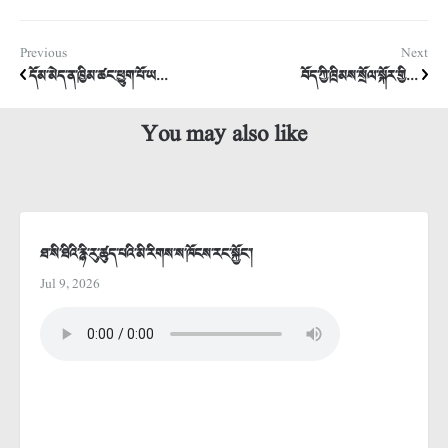
Previous
Next
དོམ་མེད་ན་ཁྱིམ་ཚང་ཕྱུག་པོ་ཡ...
བོད་ཀྱི་ཁྲིམས་སྲོལ་སྐོར་གྱི...
You may also like
ཐ་སི་ཐིའི་རྙི་རུ་ཚུད་པའི་མི་རིགས་ས་ཁོངས་རང་སྐྱོང་།
Jul 9, 2026