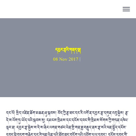
དབྱར་རྩྭའི་གནད་ལྔ།
08 Nov 2017 |
དང་པོ། སྲིད་འཛིན་ཆོག་མཆན་ཞུ་སྐབས། བོད་ཀྱི་རྩྭ་ཐང་དང་རི་འགོ་ན་དབྱར་རྩྭ་དགུན་འབུ་སྐྱེས། རྩྭ་
དེ་ས་འོག་ཏུ་ཡོད་པའི་སྐབས་སུ། དམངས་ཁྲིམས་དང་དངོས་དབང་གི་ཁྲིམས་སོགས་ཀྱི་གཏན་འཁེལ་
ལྟར་ན། དབྱར་རྩྭ་སྐྱེས་ས་དེ་ས་ཞིང་འགན་གཙང་ལེན་གྱི་གན་རྒྱ་བརྒྱུད་ནས་རྩྭ་སའི་ཕན་སྤྱོད་དངོས་
དབང་སྟེ་བདག་གཉེར་དང་ཁེ་ཕན་ལེན་པའི་ཐོབ་ཐང་བདོག་པའི་འབྲོག་པ་ལ་དབང་། དངོས་དབང་གི་