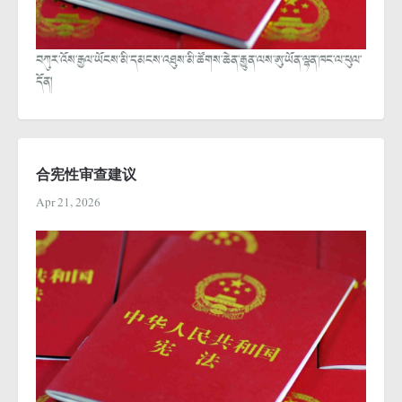
བཀུར་འོས་རྒྱལ་ཡོངས་མི་དམངས་འཐུས་མི་ཚོགས་ཆེན་རྒྱུན་ལས་ཨུ་ཡོན་ལྷན་ཁང་ལ་ཕུལ་
དོན།
合宪性审查建议
Apr 21, 2026