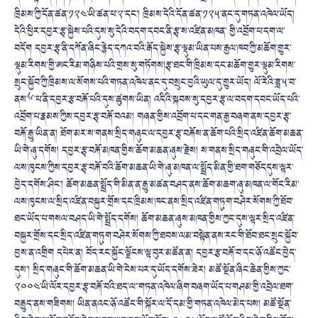
ཁྲིམས་ཀྱི་དོན་ཚན་༡༢༤་ཡི་ཚན་པ་༢་དང་། ཁྲིམས་དེའི་དོན་ཚན་༡༢༥་ནང་དུ་གཏན་འཁེལ་ཡོད།
དེའི་ཕྱིར་དབྱར་རྩྭ་སྐྱེས་པའི་དུས་སུ་དེའི་བདག་དབང་ནི་རྩྭ་ས་འཛིན་མཁན་ གྱི་འབྲོག་པ་དག་ལ་
བདོག དབྱར་རྩྭ་ནི་དཀོན་ཞིང་རྙེད་དཀའ་བའི་རྒོད་སྐྱེས་རྩྭ་ལྡུམ་ཡིན་པས་རྒྱལ་ཁབ་ཀྱི་མཆོག་གྱུར་
ལྡུམ་རིགས་གྱི་ཨང་རིམ་གཉིས་པའི་གྲས་སུ་གཏོགས།རྩྭ་ཐང་གི་ཁྲིམས་དང་མཆོག་གྱུར་ལྡུམ་རིགས་
སྲུང་སྐྱོབ་ཀྱི་ཁྲིམས་ལ་སོགས་པའི་གཏན་འཁེལ་ནང་དུ་བསྲུང་བྱའི་ཡུལ་དུ་གྱུར་ཡོད། ལོ་རེའི་ཟླ་༥་བ་
ནས་༦་པ་ནི་དབྱར་རྩ་བརྐོ་པའི་དུས་ཚུགས་ཡིན། འདིའི་སྐབས་སུ་དབྱར་རྩྭ་ལ་བདག་དབང་ཡོད་པའི་
འབྲོག་པ་རྣམས་ཀྱིས་དབྱར་རྩྭ་བརྐོ་བའམ། གཞན་གྱིས་འབྲོག་པ་དང་གན་རྒྱ་བཞག་ནས་དབྱར་རྩྭ་
བརྐོ་རྒྱུ་ཡིན་ན། ཐོག་མར་ས་གནས་སྲིད་གཞུང་ལ་དབྱར་རྩྭ་བརྐོས་ན་ཆོག་པའི་སྲིད་འཛིན་ཆོག་མཆན་
ཡི་གེ་ཞུ་དགོས། དབྱར་རྩྭ་བརྐོ་མཁན་གྱིས་ཆོག་མཆན་ཞུས་རྗེས། ས་གནས་སྲིད་གཞུང་གི་འབྲེལ་ཡོད་
ལས་ཁུངས་ཀྱིས་དབྱར་རྩྭ་བརྐོ་བའི་ཆོག་མཆན་ཡི་གེ་ཞུ་མཁན་ལ་སྤྲོད་མིན་གྱི་ཐག་གཅོདདུས་ལྟར་
བྱེད་དགོས་ཤིང་། ཆོག་མཆན་སྤྲོད་གི་མིན་ན་རྒྱུ་མཚན་བཤད་ནས་ཆོག་མཆག་ཞུ་མཁན་ལ་གོང་རིམ་
ལས་ཁུངས་ལ་སྲིད་འཛིན་བསྐྱར་གྲོས་དང་ཁྲིམས་ཁང་ནས་སྲིད་འཛིན་གཏུག་བཤེར་སོགས་ཀྱི་ཐོབ་
ཐང་ཡོད་པ་གསལ་བཤད་ཡི་གེ་སྤྲོད་དགོས། ཆོག་མཆན་ཞུས་མཁན་གྱིས་ཀྱང་དུས་ལྟར་སྲིད་འཛིན་
བསྐྱར་གྲོས་དང་སྲིད་འཛིན་གཏུག་བཤེར་སོགས་ཀྱི་ཐབས་ལམ་བསྟེན་ནས་རང་གི་ཐོབ་ཐང་སྲུང་སྐྱོབ་
བྱས་ན་འགྲིག དཔེར་ན། བོད་རང་སྐྱོང་ལྗོངས་ལྟ་བུར་མཚོན་ན། དབྱར་རྩ་བརྐོ་བ་དང་ཉོ་འཚོང་བྱེད་
དུས་། སྲིད་གཞུང་གི་ཆོག་མཆན་ཡི་གེ་ངེས་པར་དུ་ཡོད་དགོས་ཟེར། མཚོ་སྔོན་ཞིང་ཆེན་གྱིས་ཀྱང་
༢༠༠༤་ཡི་ལོར་དབྱར་རྩྭ་བརྐོ་བའི་ཐད་ལ་་གཏན་འཁེལ་ཞིག་བཞག་ཡོད་པ་གཤམ་གྱི་འབྲེལ་ཐག་
བརྒྱུད་ནས་གཟིགས། ཡིན་ནའང་ཉོ་འཚོང་གི་སྐོར་ལ་དོ་དམ་གྱི་གཏན་འཁེལ་མེད་པས། མཚོ་སྔོན་