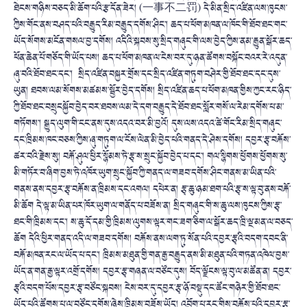
ཐེངས་གཉིས་བཅད་མི་ཆོག་པའི་རྩ་དོན་ཟེར། (一事不二罚) དེ་མིན་སྲིད་འཛིན་ལས་ཁུངས་
ཀྱིས་གོང་ནས་བཤད་པའི་བརྒྱུད་རིམ་བརྒྱུད་དགོས་ཤིང་། ཆད་པ་ཕོག་མཁན་ལ་ཁོང་གི་ཐོབ་ཐང་གང་
ཡོད་སོགས་མངོན་གསལ་བྱ་དགོས། འདིའི་སྐབས་སུ་སྲིད་གཞུང་གི་ལས་བྱེད་ཀྱིས་ནམ་རྒྱུན་སྒོར་ཆད་
ཕོན་ཆེན་པོ་གཅོད་གི་ཡོད་པས། ཆད་པ་ཕོག་མཁན་ལ་ངེས་བར་དུ་ཉན་ཚོགས་བསྐོང་བའར་རེ་འདུན་
ཞུ་བའི་ཐོབ་ཐང་དང་། སྲིད་འཛིན་བསྐྱར་གྲོས་དང་སྲིད་འཛིན་གཏུག་བཤེར་གྱི་ཐོབ་ཐང་དང་དུས་
ཡུན། ཐབས་ལམ་སོགས་མཚམས་སྦྱོར་བྱེད་དགོས། སྲིད་འཛིན་ཆད་པ་ཕོག་མཁན་གྱིས་ཀྱང་རང་ཉིད་
ཀྱི་ཐོབ་ཐང་བསྲུངསྐྱོབ་བྱེད་བར་ཐབས་ལམ་དེ་དག་བརྒྱུད་དེ་ཐོབ་ཐང་སློར་གསོ་ལ་རེམ་དགོས་པ་མ་
གཏོགས་། སྒྱུད་ལུག་གི་ངང་ནས་དུས་འདའ་བར་མི་བྱའོ། དུས་ལས་འདའ་ཚེ་གོང་རིམ་སྲིད་གཞུང་
དང་ཁྲིམས་ཁང་བཅས་ཀྱིས་ཞུ་གཏུག་ལ་ངོས་ལེན་མི་བྱེད་པའི་གནད་དེ་ཤེས་དགོས། དབྱར་རྩྭ་བརྐོས་
ཚར་བའི་རྗེས་སུ། བརྐོ་ཤུལ་ཕྱིར་སྙོམས་ཏེ་རྩྭ་ས་སྲུང་སྐྱོབ་བྱེད་པ་དང་། གལ་སྙིགས་ཕྱོགས་ཕྱོགས་སུ་
མི་གཏོར་བ་ཞིག་བྱས་ཏེ་འཁོར་ཡུག་སྲུང་སྐྱོབ་ཀྱི་གནད་ལ་གཟབ་དགོས་ཤིང་གནས་མ་ཡིན་པའི་
གནས་ནས་དབྱར་རྩྭ་བརྐོས་ན་ཁྲིམས་དང་འགལ། དཔེར་ན། རྩྭ་ཆུ་ཉམ་ཐག་པའི་རྩྭ་ས་ལྟ་བུ་ནས་བརྐོ་
མི་ཆོག དེ་ལྟ་མ་ཡིན་པར་ཁོར་ཡུག་ལ་གནོད་པ་བཟོས་ན། སྲིད་གཞུང་གི་ས་ཆུ་ལས་ཁུངས་ཀྱིས་རྩྭ་
ཐང་གི་ཁྲིམས་དང་། ས་ཆུ་དོ་དམ་གྱི་ཁྲིམས་ལུགས་ལྟར་གང་ཟག་ཅིག་ལ་སྒོར་ཆད་ཁྲི་ལྔ་མན་ལ་བཅད་
ཆོག དེའི་ཕྱིར་གནད་འདི་ལ་གཟབ་དགོས། བརྐོས་ནས་ལག་ཏུ་སོན་པའི་དབྱར་རྩྭའི་བདག་དབང་ནི་
བརྐོ་མཁན་རང་ལ་ཡོད་པ་དང་། ཁྲིམས་མཐུན་གྱི་གན་རྒྱ་བརྒྱུད་ནས་མི་མཐུན་པའི་གཏན་འཁེལ་བྱས་
ཡོད་ན་གན་རྒྱ་ལྟར་འགྲོ་དགོས། དབྱར་རྩྭ་གཞན་ལ་བཙོང་དུས། བོད་ལྗོངས་ལྟ་བུ་ལ་མཚོན་ན། དབྱར་
རྩྭའི་བདག་པོས་དབྱར་རྩྭ་བཙོང་སྐབས། ངེས་བར་དུ་དབྱར་རྩྭ་ཉོ་བསྡུ་དང་ཚོང་གཉེར་གྱི་ཐོབ་ཐང་
ཡོད་པའི་ཚོགས་པ་ལ་བཙོང་དགོས་ཞེས་ཁྲིམས་བཟོས་ཡོད། འབྲོག་པ་རང་གིས་བརྐོས་པའི་དབྱར་རྩྭ་