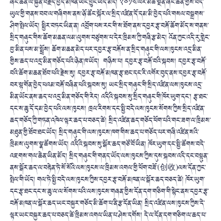
ཞིང་ཆེན་ལ་སྐྱོན་བརྗོད་བྱེད་མཁན་ཡང་བྱུང་ཡོད་མོད། ༢༠༡༤་ལོར་མཚོ་སྔོན་ཞིང་ཆེན་གྱིས་བོད་
ཡུལ་གྱི་གནས་བབ་ལ་གཞིགས་ནས་ཉོ་ཚོང་སྐོར་ལ་སྲིད་འཛིན་དོ་དམ་མི་བྱེད་པའི་གསལ་བསྒྲགས་
ཤིག་སྤེལ་ཡོད། སྤྱིར་བཏང་ཡིན་ན། འབྲོག་པས་རང་གི་ས་ཐོག་ནས་དབྱར་རྩྭ་བརྐོ་ཆོག་མོད་ས་གནས་
སྲིད་གཞུང་གིས་ཆོག་མཆན་ལམ་ལུགས་བཙུགས་པ་དེར་ཁྲིམས་ཀྱི་གཞི་རྩ་མེད། འོན་ཀྱང་འདི་རུ་གླེང་
བྱ་མིན་པས་མ་སྤྲོས། ཆོག་མཆན་མེད་པར་དབྱར་རྩྭ་བརྐོས་ན་སྲིད་གཞུང་གི་ལས་ཁུངས་འདྲ་མིན་
གྱིས་ཆད་པ་འདྲ་མིན་གཅོད་པའི་ཉེན་ཁ་ཡོད། གཉིས་པ། དབྱར་རྩྭ་བརྐོ་བའི་སྐབས། དབྱར་རྩྭ་བརྐོ་
བའི་ཆོག་མཆན་ཐོབ་པའི་རྗེས་སུ། དབྱར་རྩྭ་བརྐོ་མཁན་རྩྭ་ཐང་དང་རི་འགོར་བུད་ནས་དབྱར་རྩྭ་བརྐོ་
བར་སྟ་གོན་བྱེད་པའམ་བརྐོ་བཞིན་པའི་སྐབས་སུ། ཡང་སྲིད་གཞུང་གི་སྲིད་འཛིན་ལས་ཁུངས་འདྲ་
མིན་ཡོང་ནས་ཆད་པ་འདྲ་མིན་གཅོད་གི་རེད། འདིའི་སྐབས་སུ་སྲིད་གཞུང་གི་ཁོར་ཡུག་དང་། རྩྭ་ཐང་
དང་ས་ཆུ་དོ་དམ་བྱེད་པའི་ལས་ཁུངས། ཁྲལ་རིགས་དང་སྤྱི་བདེ་ལས་ཁུངས་སོགས་ཀྱིས་སྲིད་འཛིན་
ཆད་གཅོད་ཀྱི་གཏན་འཁེལ་ལྟར་ཆད་པ་བཅད་ཚེ། སྲིད་འཛིན་ཆད་གཅོད་ཕོག་པའི་གང་ཟག་ལ་ཁྲིམས་
མཐུན་གྱི་ཐོབ་ཐང་ཡོད། སྲིད་གཞུང་གི་ལས་ཁུངས་ཁག་གིས་ཆད་པ་གཅོད་པར་གཞི་འཛིན་སའི་
ཁྲིམས་ལུགས་སྣ་ཚོགས་ཡོད། འདིའི་སྐབས་སུ་སྒོར་ཆད་གཙོ་བོ་ཡིན། ཁོར་ཡུག་དང་སྤྱི་ཚོགས་བདེ་
འཇགས་གལ་ཆེན་ཡིན་མོད། སྲིད་གཞུང་གི་གནད་ཡོད་ལས་ཁུངས་ཀྱིས་དུས་སྐབས་འདི་དང་བསྟུན་
ནས་སྒོར་ཆད་ལ་བརྟེན་ཏེ་སོ་སོའི་ལས་ཁུངས་ལ་ཁྲིམས་འགལ་གྱི་ཕོག་བཟོ་(创收)ལས་དོན་ཀྱང་
སྤེལ་གི་ཡོད། གལ་ཏེ་སྤྱི་བདེ་ལས་ཁུངས་ཀྱིས་དབྱར་རྩྭ་བརྐོ་མཁན་ལ་སྒོར་ཆད་བཅད་ཚེ། ཁོར་ཡུག་
དང་རྩྭ་ཐང་དང་ས་ཆུ་ལ་ལ་སོགས་པའི་ལས་ཁུངས་གཞན་གྱིས་དོན་དག་གཅིག་གི་སྟེང་ནས་དབྱར་རྩྭ་
བརྐོ་མཁན་ལ་སྒོར་ཆད་ཡང་བསྐྱར་གཅོད་མི་ཆོག་པ་ནི་རྩ་དོན་ཡིན། སྲིད་འཛིན་ལས་ཁུངས་ཀྱིས་དེ་
ལྟར་ཡང་བསྐྱར་ཆད་པ་བཅད་ཚེ་ཁྲིམས་འགལ་ཡིན་པ་ཤེས་དགོས། དེ་ལ་དོན་དག་གཅིག་ལ་ཆད་པ་