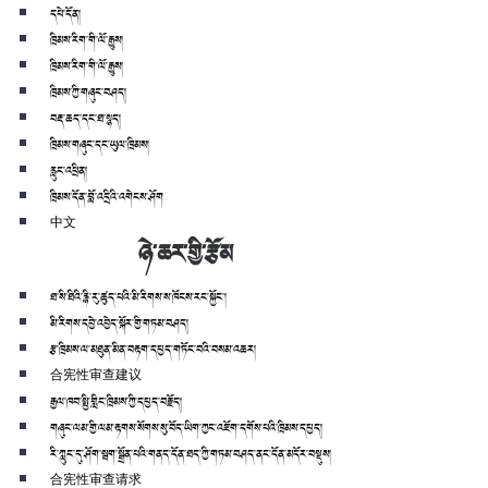
དཔེ་དོན།
ཁྲིམས་རིག་གི་ལོ་རྒྱུས།
ཁྲིམས་རིག་གི་ལོ་རྒྱུས།
ཁྲིམས་ཀྱི་གཞུང་བཤད།
བརྡ་ཆད་དང་ཐ་སྙད།
ཁྲིམས་གཞུང་དང་ཡུལ་ཁྲིམས།
རླུང་འཕྲིན།
ཁྲིམས་དོན་བློ་འདྲིའི་འགེངས་ཤོག
中文
ཉེ་ཆར་གྱི་རྩོམ
ཐ་སི་ཐིའི་རྙི་རུ་ཚུད་པའི་མི་རིགས་ས་ཁོངས་རང་སྐྱོང་།
མི་རིགས་དབྱེ་འབྱེད་སྐོར་གྱི་གཏམ་བཤད།
རྩ་ཁྲིམས་ལ་མཐུན་མིན་བརྟག་དཔྱད་གཏོང་བའི་བསམ་འཆར།
合宪性审查建议
རྒྱལ་ཁབ་སྤྱི་གླིང་ཁྲིམས་ཀྱི་དཔྱད་བརྗོད།
གཞུང་ལམ་གྱི་ལམ་རྟགས་སོགས་སུ་བོད་ཡིག་ཀྱང་འཇོག་དགོས་པའི་ཁྲིམས་དཔྱད།
རི་ཀླུང་དུ་ཤོག་སྦག་སྒྲོན་པའི་གནད་དོན་ཐད་ཀྱི་གཏམ་བཤད་ནང་དོན་མདོར་བསྡུས།
合宪性审查请求