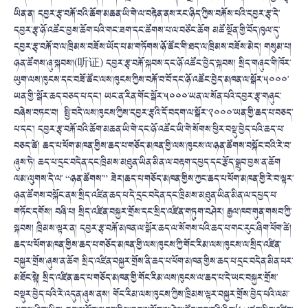
ཡིན་ན། དབྱར་རྩྭ་བརྐོ་བའི་ཆོག་མཆན་ཡི་གེ་ལ་བརྟེན་ནས་རང་ཉིད་ཀྱིས་བརྐོས་པའི་དབྱར་རྩྭ་དེ་
དབྱར་རྩྭ་ཉོ་འཚོང་བྱས་ཆོག་པའི་གང་ཟག་དང་ཚོགས་པ་ལ་བཙོང་ཆོག མཚོ་སྔོན་གྱི་བོད་ཁུལ་དུ་
དབྱར་རྩྭ་བརྐོ་བ་ལ་ཁྲིམས་བཟོས་ཡོད་པ་མ་གཏོགས་ཉོ་ཚོང་གི་ཐད་ལ་ཁྲིམས་བཟོས་མེད། གསུམ་པ།
ཉན་ཚོགས་ཞུ་སྐབས།(听证) དབྱར་རྩྭ་བརྐོ་སྐབས་དང་ཉོ་འཚོང་བྱེད་སྐབས། སྲིད་གཞུང་གི་ཁོར་
ཡུག་ལས་ཁུངས་དང་བཟོ་ཚོང་ལས་ཁུངས་ཀྱིས་བརྐོ་བ་བོ་དང་ཉོ་འཚོང་བྱེད་མཁན་ལ་སྒོར་༥༠༠༠་
ཡན་གྱི་་སྒོར་ཆད་བཅད་པ་དང་། ཡང་ན་རིན་གོང་སྒོར་༥༠༠༠་ཡན་ལ་སོན་པའི་དབྱར་རྩྭ་གཞུང་
བཞེས་བཏང་བ། སྤྱི་བདེ་ལས་ཁུངས་ཀྱིས་དབྱར་རྩྭའི་དོ་བདག་ལ་སྒོར་༢༠༠༠་ཡན་གྱི་ཆད་པ་བཅད་
པ་དང་། དབྱར་རྩྭ་བརྐོ་བའི་ཆོག་མཆན་ཡི་གེ་དང་ཉོ་འཚོང་ཡི་གེ་སོགས་ཕྱིར་བསྡུ་བྱེད་པའི་ཆད་པ་
བཅད་ཚེ། ཆད་པ་ཕོག་མཁན་གྱིས་ཆད་པ་གཅོད་མཁན་གྱི་ལས་ཁུངས་ལ་ཉན་ཚོགས་བསྐོང་བའི་རེ་བ་
ཞུས་ཏེ། ཆད་པ་དྲང་བདེན་དང་ཁྲིམས་མཐུན་ཡིན་མིན་ལ་བརྟག་དཔྱད་དང་རྩོད་སྒྲུབ་བྱས་ན་ཆོག
ལམ་ལུགས་དེ་ལ་ “ཉན་ཚོགས་” ཟེར།ཆད་པ་གཅོད་མཁན་གྱིས་ཀྱང་ཆད་པ་ཕོག་མཁན་གྱི་རེ་བ་ལྟར་
ཉན་ཚོགས་བསྐོང་ནས་སྲིད་འཛིན་ཆད་པ་དེ་དྲང་བདེན་དང་ཁྲིམས་མཐུན་ཡིན་མིན་ལ་དཔྱད་པ་
གཏོང་དགོས། བཞི་པ། སྲིད་འཛིན་བསྐྱར་གྲོས་དང་སྲིད་འཛིན་གཏུག་བཤེར། རྒྱལ་ཁབ་གུན་གསབ་ཀྱི་
སྐབས། ཁྲིམས་ལྟར་ན། དབྱར་རྩྭ་བརྐོ་མཁན་ལ་སྒོར་ཆད་ལ་སོགས་པའི་ཆད་པ་གང་རུང་ཞིག་ཕོག་ཚེ།
ཆད་པ་ཕོག་མཁན་གྱིས་ཆད་པ་གཅོད་མཁན་གྱི་ལས་ཁུངས་ཀྱི་གོང་རིམ་ལས་ཁུངས་ལ་སྲིད་འཛིན་
བསྐྱར་གྲོས་ཞུས་ན་ཆོག སྲིད་འཛིན་བསྐྱར་གྲོས་ནི་ཆད་པ་ཕོག་མཁན་གྱིས་ཆད་པ་དྲང་བདེན་མིན་པར་
མཐོང་སྟེ། སྲིད་འཛིན་ཆད་པ་གཅོད་མཁན་གྱི་གོང་རིམ་ལས་ཁུངས་ལ་ཆད་པ་དེ་ཡང་བསྐྱར་གྲོས་
བསྡུར་བྱེད་པའི་རེ་འདུན་ཞུས་ནས། གོང་རིམ་ལས་ཁུངས་ཀྱིས་ཁྲིམས་ལྟར་བསྐྱར་གྲོས་བྱེད་པའི་ལམ་