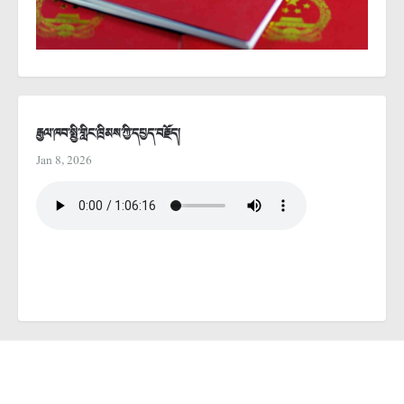
རྒྱལ་ཁབ་སྤྱི་གླིང་ཁྲིམས་ཀྱི་དཔྱད་བརྗོད།
Jan 8, 2026