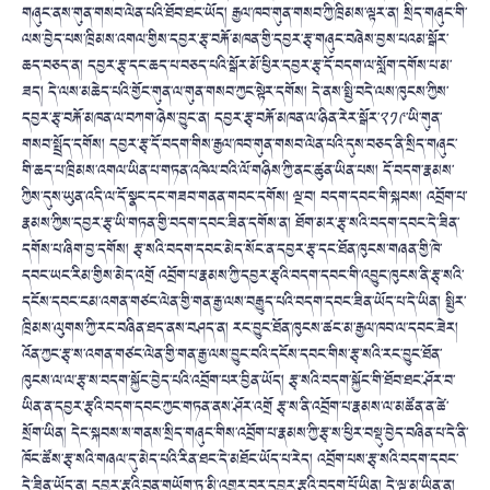
གཞུང་ནས་གུན་གསབ་ལེན་པའི་ཐོབ་ཐང་ཡོད། རྒྱལ་ཁབ་གུན་གསབ་ཀྱི་ཁྲིམས་ལྟར་ན། སྲིད་གཞུང་གི་
ལས་བྱེད་པས་ཁྲིམས་འགལ་གྱིས་དབྱར་རྩྭ་བརྐོ་མཁན་གྱི་དབྱར་རྩྭ་གཞུང་བཞེས་བྱས་པའམ་སྒོར་
ཆད་བཅད་ན། དབྱར་རྩྭ་དང་ཆད་པ་བཅད་པའི་སྒོར་མོ་ཕྱིར་དབྱར་རྩྭ་དོ་བདག་ལ་སློག་དགོས་པ་མ་
ཟད། དེ་ལས་མཆེད་པའི་གྱོང་གུན་ལ་གུན་གསབ་ཀྱང་སྟེར་དགོས། དེ་ནས་སྤྱི་བདེ་ལས་ཁུངས་ཀྱིས་
དབྱར་རྩྭ་བརྐོ་མཁན་ལ་བཀག་ཉེས་བྱུང་ན། དབྱར་རྩྭ་བརྐོ་མཁན་ལ་ཉིན་རེར་སྒོར་༢༡༩་ཡི་གུན་
གསབ་སྤྲོད་དགོས། དབྱར་རྩྭ་དོ་བདག་གིས་རྒྱལ་ཁབ་གུན་གསབ་ལེན་པའི་དུས་བཅད་ནི་སྲིད་གཞུང་
གི་ཆད་པ་ཁྲིམས་འགལ་ཡིན་པ་གཏན་འཁེལ་བའི་ལོ་གཉིས་ཀྱི་ནང་ཚུན་ཡིན་པས། དོ་བདག་རྣམས་
ཀྱིས་དུས་ཡུན་འདི་ལ་དོ་སྣང་དང་གཟབ་གནན་གབང་དགོས། ལྔ་བ། བདག་དབང་གི་སྐབས། འབྲོག་པ་
རྣམས་ཀྱིས་དབྱར་རྩྭ་ཡི་གཏན་གྱི་བདག་དབང་ཟིན་དགོས་ན། ཐོག་མར་རྩྭ་སའི་བདག་དབང་དེ་ཟིན་
དགོས་པ་ཞིག་བྱ་དགོས། རྩྭ་སའི་བདག་དབང་མེད་སོང་ན་དབྱར་རྩྭ་དང་ཐོན་ཁུངས་གཞན་གྱི་ཁེ་
དབང་ཡང་རིམ་གྱིས་མེད་འགྲོ འབྲོག་པ་རྣམས་ཀྱི་དབྱར་རྩྭའི་བདག་དབང་གི་འབྱུང་ཁུངས་ནི་རྩྭ་སའི་
དངོས་དབང་ངམ་འགན་གཙང་ལེན་གྱི་གན་རྒྱ་ལས་བརྒྱུད་པའི་བདག་དབང་ཟིན་ཡོད་པ་དེ་ཡིན། སྤྱིར་
ཁྲིམས་ལུགས་ཀྱི་རང་བཞིན་ཐད་ནས་བཤད་ན། རང་བྱུང་ཐོན་ཁུངས་ཚང་མ་རྒྱལ་ཁབ་ལ་དབང་ཟེར།
འོན་ཀྱང་རྩྭ་ས་འགན་གཙང་ལེན་གྱི་གན་རྒྱ་ལས་བྱུང་བའི་དངོས་དབང་གིས་རྩྭ་སའི་རང་བྱུང་ཐོན་
ཁུངས་ལ་ལ་རྩྭ་ས་བདག་སྐྱོང་བྱེད་པའི་འབྲོག་པར་བྱིན་ཡོད། རྩྭ་སའི་བདག་སྐྱོང་གི་ཐོབ་ཐང་ཤོར་བ་
ཡིན་ན་དབྱར་རྩྭའི་བདག་དབང་ཀྱང་གཏན་ནས་ཤོར་འགྲོ རྩྭ་ས་ནི་འབྲོག་པ་རྣམས་ལ་མཚོན་ན་ཚེ་
སྲོག་ཡིན། དེང་སྐབས་ས་གནས་སྲིད་གཞུང་གིས་འབྲོག་པ་རྣམས་ཀྱི་རྩྭ་ས་ཕྱིར་བསྡུ་བྱེད་བཞིན་པ་དེ་ནི་
ཁོང་ཚོས་རྩྭ་སའི་གཞལ་དུ་མེད་པའི་རིན་ཐང་དེ་མཐོང་ཡོད་པ་རེད། འབྲོག་པས་རྩྭ་སའི་བདག་དབང་
དེ་ཟིན་ཡོད་ན། དབྱར་རྩྭའི་བྲན་གཡོག་ཏུ་མི་འགྱུར་བར་དབྱར་རྩྭའི་བདག་པོ་ཡིན། དེ་ལྟ་མ་ཡིན་ན།