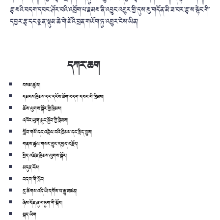
རྩྭ་སའི་བདག་དབང་ཤོར་བའི་འབྲོག་པ་རྣམས་ནི་འབྱུང་འགྱུར་གྱི་དུས་སུ་གདོན་མི་ཟ་བར་རྩྭ་ས་སྟེང་གི་
དབྱར་རྩྭ་དང་སྨན་ལྡུམ་ཆེ་གེ་མོའི་བྲན་གཡོག་ཏུ་འགྱུར་ངེས་ཡིན།
དཀར་ཆག
བསམ་ཚུལ།
དམངས་ཁྲིམས་དང་དངོས་ཟོག་བདག་དབང་གི་ཁྲིམས།
ཆོས་ལུགས་སྐོར་གྱི་ཁྲིམས།
འཁོར་ཡུག་སྲུང་སྐྱོབ་ཀྱི་ཁྲིམས།
སློབ་གསོ་དང་འབྲེལ་བའི་ཁྲིམས་དང་སྲིད་བྱུས།
གནས་ཚུལ་གསར་བྱུང་དཔྱད་བརྗོད།
སྲིད་འཛིན་ཁྲིམས་ལུགས་སྐོར།
མདུན་ངོས།
བདག་གི་སྐོར།
དྲ་ཚིགས་འདི་ཡི་དགོས་པ་རྒྱུ་མཚན།
ཉེས་དོན་ཞུ་གཏུག་གི་སྐོར།
སྐད་ཡིག