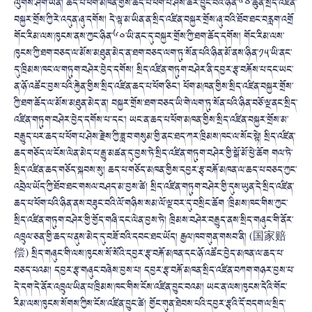
ལུགས་ཤིག་ཡིན། ཆད་པ་ཕོག་མཁན་གྱིས་ཆད་པ་ཕོག་པ་ཤེས་ཚོར་བྱུང་བའི་ཉིན་༦༠་ཚུན་སྲིད་འཛིན་
བསྐྱར་གྲོས་ཀྱི་རེ་འདུན་ཞུ་དགོས། དེ་ལྟ་མ་ཡིན་ན་སྲིད་འཛིན་བསྐྱར་གྲོས་ཞུ་བའི་ཐོབ་ཐང་བརླག་འགྲོ
གོང་རིམ་ལས་ཁུངས་ནས་ཀྱང་ཉིན་༦༠་ཡི་ནང་དུ་བསྐྱར་གྲོས་ཀྱི་ཐག་ཆོད་དགོས། གོང་རིམ་ལས་
ཁུངས་ཀྱི་ཐག་བཅད་ལ་མོས་མཐུན་མེད་ན་ཐག་བཅད་ལག་ཏུ་སོན་པའི་ཉིན་མོ་ནས་ཉིན་༡༥་ཡི་ནང་
དུ་ཁྲིམས་ཁང་ལ་གཏུག་བཤེར་བྱེད་དགོས། སྲིད་འཛིན་གཏུག་བཤེར་ནི་དབྱར་རྩྭ་བརྐོས་པ་དང་ཡང་
ན་ཉོ་འཚོང་བྱས་པའི་རྐྱེན་གྱིས་སྲིད་འཛིན་ཆད་པ་ཕོག་ཅིང་། ཕོག་མཁན་གྱིས་སྲིད་འཛིན་བསྐྱར་གྲོས་
ཀྱི་ཐག་ཆོད་ལ་མོས་མཐུན་མེད་ན། བསྐྱར་གྲོས་ཐག་བཅད་ཡི་གེ་ལག་ཏུ་སོན་པའི་ཉིན་བཅོ་ལྔ་ནང་སྲིད་
འཛིན་གཏུག་བཤེར་བྱེད་དགོས་པ་་དང་། ཡང་ན་ཆད་པ་ཕོག་མཁན་གྱིས་སྲིད་འཛིན་བསྐྱར་གྲོས་མ་
བརྒྱུད་པར་ཆད་པ་ཕོག་པ་ཤེས་རྗེས་ཀྱི་ཟླ་བ་གསུམ་གྱི་ནང་ཐད་ཀར་ཁྲིམས་ཁང་ལ་སོང་སྟེ། སྲིད་འཛིན་
ཆད་གཅོད་ལ་ངོས་ལེན་མེད་པ་རྒྱུ་མཚན་དུ་བྱས་ཏེ་སྲིད་འཛིན་གཏུག་བཤེར་གྱི་སྒོ་མོ་ཕྱེ་ཆོག གལ་ཏེ་
སྲིད་འཛིན་ཆད་གཅོད་སྐབས་སུ། ཆད་པ་གཅོད་མཁན་གྱིས་དབྱར་རྩྭ་བརྐོ་མཁན་ལ་ཆད་པ་བཅད་ཀྱང་
འབྲེལ་ཡོད་ཀྱི་ཐོབ་ཐང་གསལ་བཤད་མ་བྱས་ཚེ། སྲིད་འཛིན་གཏུག་བཤེར་གྱི་དུས་ཡུན་དེ་སྲིད་འཛིན་
ཆད་པ་ཕོག་པའི་ཉིན་ནས་བཟུང་བའི་ལོ་གཉིས་སམ་ལོ་ལྔ་བར་དུ་བསྲིང་ཆོག ་ཁྲིམས་ཁང་གིས་ཀྱང་
སྲིད་འཛིན་གཏུག་བཤེར་གྱི་གྱོད་གཞི་དང་ལེན་བྱས་ཏེ། ཁྲིམས་བཤེར་བརྒྱུད་ནས་སྲིད་གཞུང་གི་ནོར་
འཁྲུལ་ཅན་གྱི་ཆད་པ་ནུས་མེད་དུ་བཟོ་བའི་དབང་ཐང་ཡོད། རྒྱལ་ཁབ་གུན་གསབ་ནི། (国家赔
偿) སྲིད་གཞུང་གི་ལས་ཁུངས་སོ་སོའི་དབྱར་རྩྭ་བརྐོ་མཁན་དང་ཉོ་འཚོང་བྱེད་མཁན་ལ་ཆད་པ་
བཅད་པའམ། དབྱར་རྩྭ་གཞུང་བཞེས་བྱས་པ། དབྱར་རྩྭ་བརྐོ་མཁན་སྲིད་འཛིན་བཀག་གཉར་བྱས་པ་
དེ་དག་དེ་ནོར་འཁྲུལ་ཡིན་པ་ཁྲིམས་ཁང་གིས་ངོས་འཛིན་བྱུང་བའམ། ཡང་ན་ལས་ཁུངས་དེའི་གོང་
རིམ་ལས་ཁུངས་སོགས་ཀྱིས་ངོས་འཛིན་བྱུང་ཚེ། གྱོང་གུན་ཐེབས་པའི་དབྱར་རྩྭའི་དོ་བདག་ལ་སྲིད་