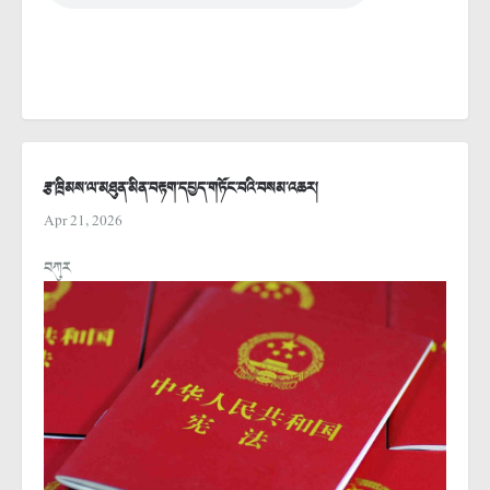
རྩ་ཁྲིམས་ལ་མཐུན་མིན་བརྟག་དཔྱད་གཏོང་བའི་བསམ་འཆར།
Apr 21, 2026
བཀུར