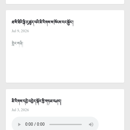
ཐ་སི་ཐིའི་རྙི་རུ་ཚུད་པའི་མི་རིགས་ས་ཁོངས་རང་སྐྱོང་།
Jul 9, 2026
གླེང་གཞི།
མི་རིགས་དབྱེ་འབྱེད་སྐོར་གྱི་གཏམ་བཤད།
Jul 3, 2026