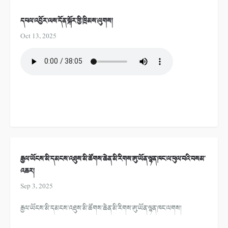
དཔལ་འབྱོར་ལས་དོན་སྐོར་གྱི་ཁྲིམས་ལུགས།
Oct 13, 2025
རྒྱལ་ཡོངས་མི་དམངས་འཐུས་མི་ཚོགས་ཆེན་མི་རིགས་ཨུ་ཡོན་ལྷན་ཁང་ལ་ཕུལ་བའི་བསམ་
འཆར།
Sep 3, 2025
རྒྱལ་ཡོངས་མི་དམངས་འཐུས་མི་ཚོགས་ཆེན་མི་རིགས་ཨུ་ཡོན་ལྷན་ཁང་ལགས།