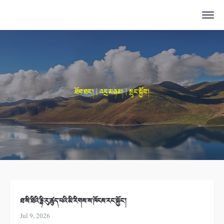
ཐོབ་ཐང་། | འདྲ་མཉམ། | སྲུང་སྐྱོབ་།
ཐ་སི་ཐིའི་རྙི་རུ་ཚུད་པའི་མི་རིགས་ས་ཁོངས་རང་སྐྱོང་།
Jul 9, 2026