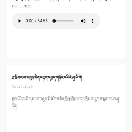
Dec 1, 2025
རྩ་ཁྲིམས་ལ་མཐུན་མིན་བརྟག་དཔྱད་གཏོང་བའི་རེ་ཞུ་ཡི་གེ
Oct 23, 2025
རྒྱལ་ཡོངས་མི་དམངས་འཐུས་མི་ཚོགས་ཆེན་གྱི་རྩ་ཁྲིམས་དང་ཁྲིམས་ལུགས་ལྷན་ཁང་ལ་ཞུ་
དོན།