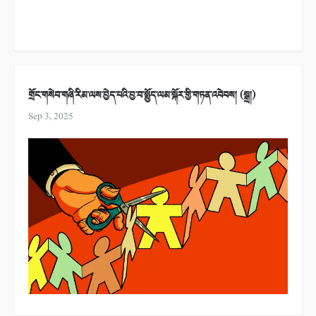
གྲོང་གསེབ་གཞི་རིམ་ལས་བྱེད་པའི་བྱ་བ་སྤྱོད་ལམ་སྐོར་གྱི་གཏན་འབེབས། (སྒྲ།)
Sep 3, 2025