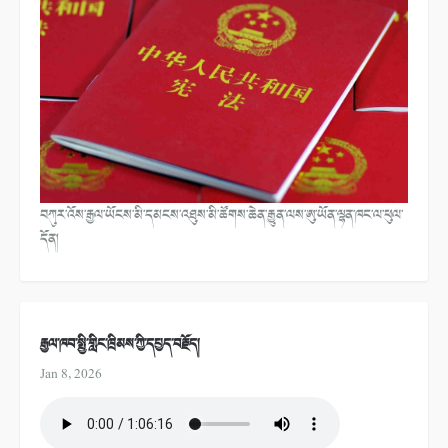
བཀུར་འོས་རྒྱལ་ཡོངས་མི་དམངས་འཐུས་མི་ཚོགས་ཆེན་རྒྱུན་ལས་ཨུ་ཡོན་ལྷན་ཁང་ལ་ཕུལ་
དོན།
རྒྱལ་ཁབ་སྤྱི་གླིང་ཁྲིམས་ཀྱི་དཔྱད་བརྗོད།
Jan 8, 2026