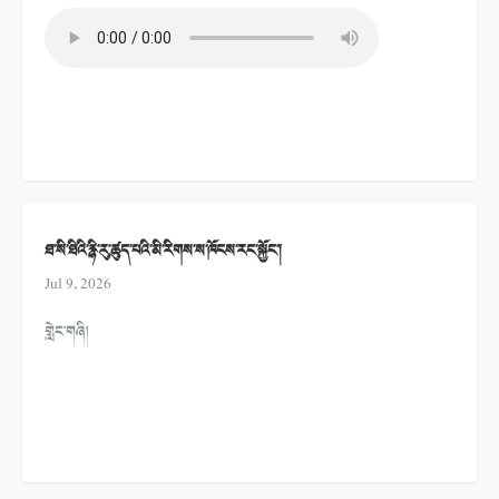
ཐ་སི་ཐིའི་རྙི་རུ་ཚུད་པའི་མི་རིགས་ས་ཁོངས་རང་སྐྱོང་།
Jul 9, 2026
གླེང་གཞི།