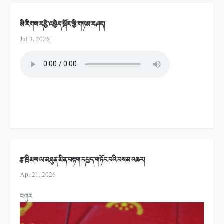
མི་རིགས་དབྱེ་འབྱེད་སྐོར་གྱི་གཏམ་བཤད།
Jul 3, 2026
རྩ་ཁྲིམས་ལ་མཐུན་མིན་བརྟག་དཔྱད་གཏོང་བའི་བསམ་འཆར།
Apr 21, 2026
བཀུར