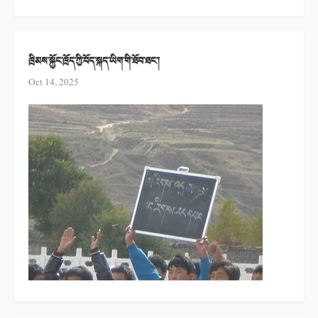
ཁྲིམས་སྐྱོང་ཁྲོད་ཀྱི་བོད་སྐད་ཡིག་གི་ཐོབ་ཐང་།
Oct 14, 2025