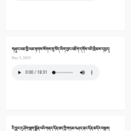
གཞུང་ལམ་གྱི་ལམ་རྟགས་སོགས་སུ་བོད་ཡིག་ཀྱང་འཇོག་དགོས་པའི་ཁྲིམས་དཔྱད།
Dec 3, 2025
རི་ཀླུང་དུ་ཤོག་སྦག་སྒྲོན་པའི་གནད་དོན་ཐད་ཀྱི་གཏམ་བཤད་ནང་དོན་མདོར་བསྡུས།