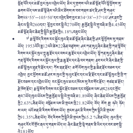
སྔོན་པོའི་དང་མཚོ་བྱང་ཁུལ་འབྲེལ་ཡོད། མིང་དུ་གྲགས་པའི་མཚོ་སྔོན་པོའི་ལྷོ་ཕྱོགས་སུ་
ཆགས་ཡོད་པས་མཚོ་ལྷོ་ཞེས་པའི་མིང་ཐོགས།ས་བབ་གནས་ཚད་ནི་ཤར་གྱི་གཞུང་
ཐིག98°55′─105°50′དང་འཕྲེད་ཐིག་བྱང་མ34°38′─37°10′ཤར་ནུབ་ཀྱི་
ཞིང་ལ་སྤྱི་ལེ260དང་། ལྷོ་བྱང་བར་སྤྱི་ལེ270ཡོད། རྒྱ་ཁྱོན་སྤྱི་ལེ་གྲུ་བཞི་མ་ཁྲི4.45ཡོད།
མཚོ་སྔོན་ཞིང་ཆེན་གྱི་སྤྱིའི་རྒྱ་ཁྱོན་གྱི6.18%བཟུང་ཡོད།
༧ རྨ་ལྷོ་བོད་རིགས་རང་སྐྱོང་ཁུལ་ནི་མཚོ་སྔོན་ཞིང་ཆེན་གྱི་ཤར་ལྷོ་ཕྱོགས་སུ་གནས་
ཡོད། 1953ལོའི་ཟླ12པའི་ཚེས22ཉིན་བཙུགས། ཤར་ཀན་སུའུ་ཞིང་ཆེན་གྱི་ཀན་ལྷོ་བོད་
རིགས་རང་སྐྱོང་ཁུལ་ཀླུ་ཆུ་རྫོང་དང་བསང་ཆུ་རྫོང་དང་འབྲེལ་ཡོད། ལྷོ་ཀན་སུའུ་ཞིང་ཆེན་
ཀན་ལྷོ་བོད་རིགས་རང་སྐྱོང་ཁུལ་གྱི་རྨ་ཆུ་རྫོང་དང་ཉེ་བར་གནས། ནུབ་རང་རེ་ཞིང་ཆེན་གྱི་
མཚོ་ལྷོ་ཁུལ་ཐུན་ཏེ་རྫོང་དང་། ཀོས་ནན་རྫོང་། མགོ་ལོག་ཁུལ་གྱི་རྨ་ཆེན་རྫོང་བཅས་དང་
འབྲེལ། བྱང་ཕྱོགས་མཚོ་ཤར་ས་ཁུལ་གྱི་ཧྭ་ལུང་རྫོང་དང་ཡ་རྫི་རྫོང་དང་མཚོ་ལྷོ་ཁུལ་གྱི་ཁྲི་ཀ་
རྫོང་བཅས་དང་འབྲེལ་ཡོད། རང་སྐྱོང་ཁུལ་མངའ་ཁོངས་སུ་རེབ་གོང་རྫོང་། གཙན་ཚ་རྫོང་།
རྩེ་ཁོག་རྫོང་། རྨ་ལྷོ་སོག་རིགས་རང་སྐྱོང་རྫོང་བཅས་དང་བསྡོམས་པས་ཤང28དང་གྲོང་
རྡལ7ཡོད།ཁུལ་ཡོངས་ཀྱི་རྒྱ་ཁྱོན་ལ་སྤྱི་ལེ་གྲུ་བཞི་མ1.89ཡོད། ཞིང་ཆེན་ཡོངས་ཀྱི་རྒྱ་ཁྱོན་
གྱི2.63%ཟིན་ཡོད། བསྡོམས་པས་མི་གྲངས་ཁྲི21.82ཡོད། བོད། སོག རྒྱ། ཧའེ། ཧོར།
ས་ལར། པའོ་ཨན་མི་རིགས་སོགས་ཡོད། གྲངས་ཉུང་མི་རིགས་ཀྱིས་སྤྱིའི་མི་གྲངས་
ཀྱི91.35%ཟིན་ཡོད། བོད་རིགས་ཀྱི་སྤྱིའི་མི་གྲངས་ཀྱི65.2 %ཟིན་ཡོད། ཁུལ་སྲིད་
གཞུང་རོང་བོ་གྲོང་རྡལ་དུ་གནས་ཡོད་ལ། ཞིང་ཆེན་གྱི་ལྟེ་གནས་ཟི་ལིང་དང་བར་ཐག་སྤྱི་
ལེ181ཡོད།