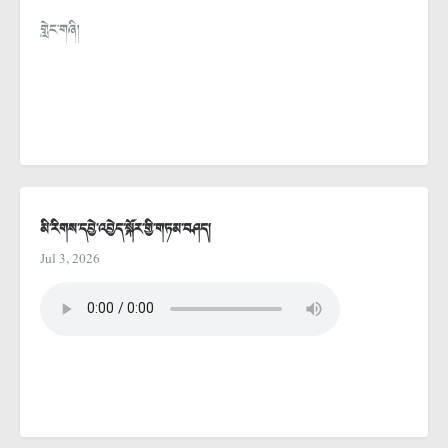
གླེང་གཞི།
མི་རིགས་དབྱེ་འབྱེད་སྐོར་གྱི་གཏམ་བཤད།
Jul 3, 2026