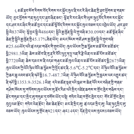
༨ མཚོ་ནུབ་སོག་རིགས་བོད་རིགས་རང་སྐྱོང་ཁུལ་ནི་རང་རེ་ཞིང་ཆེན་གྱི་ནུབ་ཕྱོགས་ན་གནས་
ཡོད། བྱང་ཕྱོགས་ཀན་སུའུ་དང་།ནུབ་ཞིན་ཅང་། ལྷོ་ན་རེ་རང་ཞིང་གི་ཡུས་ཧྲུའུ་བོད་རིགས་རང་སྐྱོང་
དང་ཤར་རང་ཞིང་གི་མཚོ་བྱང་དང་མཚོ་ལྷོ་བོད་རིགས་རང་སྐྱོང་ཁུལ་བཅས་དང་འབྲེལ་ཡོད། ཤར་ནུབ་
སྤྱི་ལེ837ཡོད། ལྷོ་བྱང་སྤྱི་ལེ486དང་། སྤྱིའི་རྒྱ་ཁྱོན་སྤྱི་ལེ་གྲུ་བཞི་མ30.09དང་། མཚོ་སྔོན་ཞིང་
ཆེན་གྱི་སྤྱིའི་རྒྱ་ཁྱོན་གྱི45.17%ཟིན་ཡོད། མངའ་ཁོངས་གཙོ་ཤས་རྒྱ་ཁྱོན་སྤྱི་ལེ་གྲུབ་བཞི་
མ25.66ཡོད་པའི་ཚྭ་འདམ་གཞོང་གི་གྲུབ་ཡོད། ཁུལ་ཡོངས་ཀྱི་ཆ་སྙོམས་མཚོ་ངོས་མཐོ་ཚད་
སྨི2981.5ཡིན། ཆེས་མཐོ་བ་ནི་ཁུ་ནུ་རི་བོའི་པུའུ་ཧ་ཏྰ་པན་རི་རྩེ་ཡིན་ལ་མཚོ་ངོས་མཐོ་ཚད་
སྨི7720ཡིན། ཆེས་དམའ་ས་ནི་འདམ་གཞུང་མཚོ་ཁུལ་ཡིན་ལ་མཚོ་ངོས་མཐོ་ཚད་སྨི2675ཡིན།
ཁུལ་ཡོངས་ཀྱི་ལོའི་ཧྲིལ་བོའི་ཆ་སྙོམས་ཀྱི་དྲོད་ཚད་ནི-5.6℃-5.2℃་དང་། ལོ་ཧྲིལ་བོའི་ཆ་སྙོམས་
ཀྱི་ཆར་ཆུ་འབབ་ཚད་ནི་ཧའོ་སྨི16.7-487.7ཡིན། ལོ་ཧྲིལ་བོའི་ཆ་སྙོམས་ཀྱི་རླངས་པར་འགྱུར་ཚད་
ནི་ཧའོ་སྨི1353.9-3526.1ཡིན། དཔེ་མཚོན་ལྡན་པའི་སྐམ་ས་ཆེན་པོའི་རང་བཞིན་གྱི་གནམ་
གཤིས་ཁོངས་སུ་གཏོགས།ཁུལ་ཡོངས་སུ་རྫོང་རིམ་པའི་སྲིད་འཛིན་ཆགས་ས་གྲོང་ཁྱེར་གཉིས་དང་།
རྫོང་གསུམ་དང་།སྲིད་ཨུ་གསུམ་དུ་བགོས་ཡོད་པ་སྟེ། གཏེར་ལེན་ཁ་གྲོང་ཁྱེར་དང་། གོར་མོ་གྲོང་ཁྱེར།
བུའུ་ལམ་རྫོང་། གཏེར་ལེན་རྫོང་། ཐེམ་ཆེན་རྫོང་། མང་ནེ་སྲིད་ཨུ། ཚྭ་འདམ་སྲིད་ཨུ། ལིན་ཧུའུ་སྲིད་ཨུ་
བཅས་ཡོད། ཁུལ་ཡོངས་སུ་གྲོང་རྡལ21དང་། ཞང14དང་། དོན་བྱེད་ལས་ཁུངས8བཅས་ཡོད།