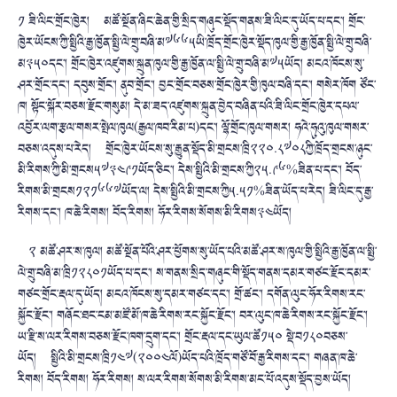
༡ ཟི་ལིང་གྲོང་ཁྱེར། མཚོ་སྔོན་ཞིང་ཆེན་གྱི་སྲིད་གཞུང་སྡོད་གནས་ཟི་ལིང་དུ་ཡོད་པ་དང་། གྲོང་
ཁྱེར་ཡོངས་ཀྱི་སྤྱིའི་རྒྱ་ཁྱོན་སྤྱི་ལེ་གྲུ་བཞི་མ༧༦༦༥ཡི་ཁྲོད་གྲོང་ཁྱེར་སྡོད་ཁུལ་གྱི་རྒྱ་ཁྱོན་སྤྱི་ལེ་གྲུ་བཞི་
མ༣༥༠དང་། གྲོང་ཁྱེར་འཛུགས་སྐྲུན་ཁུལ་གྱི་རྒྱ་ཁྱོན་ལ་སྤྱི་ལེ་གྲུ་བཞི་མ༧༥ཡོད། མངའ་ཁོངས་སུ་
ཤར་གྲོང་དང་། དབུས་གྲོང་། ནུབ་གྲོང་། བྱང་གྲོང་བཅས་གྲོང་ཁྱེར་གྱི་ཁུལ་བཞི་དང་། གསེར་ཁོག ཙོང་
ཁ། སྟོང་སྐོར་བཅས་རྫོང་གསུམ། དེ་མ་ཟད་འཛུགས་སྐྲུན་བྱེད་བཞིན་པའི་ཟི་ལིང་གྲོང་ཁྱེར་དཔལ་
འབྱོར་ལག་རྩལ་གསར་སྤེལ་ཁུལ(རྒྱལ་ཁབ་རིམ་པ)དང་། ལྷོ་གྲོང་ཁུལ་གསར། ཧའེ་ཧུའུ་ཁུལ་གསར་
བཅས་འདུས་པ་རེད། གྲོང་ཁྱེར་ཡོངས་སུ་རྒྱུན་སྡོད་མི་གྲངས་ཁྲི༢༢༠.༨༧༠༨ཀྱི་ཁྲོད་གྲངས་ཉུང་
མི་རིགས་ཀྱི་མི་གྲངས༥༧༣༤༩༡ཡོད་ཅིང་། དེས་སྤྱིའི་མི་གྲངས་ཀྱི༢༥.༩༦%ཟིན་པ་དང་། བོད་
རིགས་མི་གྲངས༡༢༡༦༦༧ཡོད་ལ། དེས་སྤྱིའི་མི་གྲངས་ཀྱི༥.༥༡%ཟིན་ཡོད་པ་རེད། ཟི་ལིང་དུ་རྒྱ་
རིགས་དང་། ཁ་ཆེ་རིགས། བོད་རིགས། ཧོར་རིགས་སོགས་མི་རིགས༣༤ཡོད།
༢ མཚོ་ཤར་ས་ཁུལ། མཚོ་སྔོན་པོའི་ཤར་ཕྱོགས་སུ་ཡོད་པའི་མཚོ་ཤར་ས་ཁུལ་གྱི་སྤྱིའི་རྒྱ་ཁྱོན་ལ་སྤྱི་
ལེ་གྲུ་བཞི་མ་ཁྲི༡༢༨༠༡ཡོད་པ་དང་། ས་གནས་སྲིད་གཞུང་གི་སྡོད་གནས་དམར་གཙང་རྫོང་དམར་
གཙང་གྲོང་རྡལ་དུ་ཡོད། མངའ་ཁོངས་སུ་དམར་གཙང་དང་། གྲོ་ཚང་། དགོན་ལུང་ཧོར་རིགས་རང་
སྐྱོང་རྫོང་། གཞོང་ཐང་ངམ་མཛོ་མོ་ཁ་ཆེ་རིགས་རང་སྐྱོང་རྫོང་། བར་ལུང་ཁ་ཆེ་རིགས་རང་སྐྱོང་རྫོང་།
ཡ་རྫི་ས་ལར་རིགས་བཅས་རྫོང་ཁག་དྲུག་དང་། གྲོང་རྡལ་དང་ཡུལ་ཚོ༡༥༠ སྡེ་བ༡༨༠བཅས་
ཡོད། སྤྱིའི་མི་གྲངས་ཁྲི༡༤༧(༢༠༠༤ལོ)ཡོད་པའི་ཁྲོད་གཙོ་བོ་རྒྱ་རིགས་དང་། གཞན་ཁ་ཆེ་
རིགས། བོད་རིགས། ཧོར་རིགས། ས་ལར་རིགས་སོགས་མི་རིགས་མང་པོ་འདུས་སྡོད་བྱས་ཡོད།