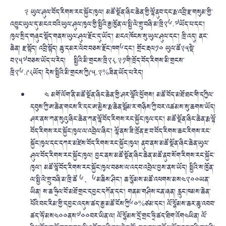
༣ ཡུལ་ཤུལ་བོད་རིགས་རང་སྐྱོང་ཁུལ། མཚོ་སྔོན་ཞིང་ཆེན་གྱི་ལྷོ་ནུབ་དང་རྨ་འབྲི་རྫ་གསུམ་གྱི་
འབྱུང་ཡུལ་དུ་མངའ་བའི་ཡུལ་ཤུལ་ཁུལ་གྱི་སྤྱིའི་རྒྱ་ཁྱོན་ལ་སྤྱི་ལེ་གྲུ་བཞི་མ་ཁྲི༢༦.༧ཡོད་པ་དང་།
ཁུལ་སྲིད་གཞུང་སྡོད་གནས་ཡུལ་ཤུལ་རྫོང་དུ་ཡོད་། མངའ་ཁོངས་སུ་ཡུལ་ཤུལ་དང་། ཁྲི་འདུ། ནང་
ཆེན། རྫ་སྟོད། འབྲི་སྟོད། ཆུ་དམར་ལེབ་བཅས་རྫོང་ཁག༦དང་། གྲོང་རྡལ༡༠ ཡུལ་ཚོ༣༥སྡེ་
བ༢༥༧བཅས་ཡོད་པ་རེད། སྤྱིའི་མི་གྲངས་ཁྲི༢༨.༣༡གི་ཁྲོད་བོད་རིགས་མི་གྲངས་
ཁྲི༢༦.༩༨ཡོད། དེས་སྤྱིའི་མི་གྲངས་ཀྱི༩༥.༣%ཟིན་ཡོད་པ་རེད།
༤ མགོ་ལོག་ནི་མཚོ་སྔོན་ཞིང་ཆེན་གྱི་ཤར་ལྷོའི་ཕྱོགས། མཚོ་བོད་མཐོ་ཐང་གི་དཀྱིལ་
དབུས་ཀྱི་ཨ་ཆེན་གངས་རི་དང་ཨ་མྱེས་རྨ་ཆེན་སྦོམ་ར་གཉིས་ཀྱི་བར་འཚམས་སུ་ཆགས་ཡོད།
ཤར་ནས་ཀན་སུའུ་ཞིང་ཆེན་ཀན་ལྷོ་བོད་རིགས་རང་སྐྱོང་ཁུལ་དང༌། མཚོ་སྔོན་ཞིང་ཆེན་རྨ་ལྷོ་
བོད་རིགས་རང་སྐྱོང་ཁུལ་ལ་འབྲེལ་ཞིང༌། ལྷོ་ནས་ཟི་ཁྲོན་རྔ་བ་བོད་རིགས་ཆང་རིགས་རང་
སྐྱོང་ཁུལ་དང་དཀར་མཛེས་བོད་རིགས་རང་སྐྱོང་ཁུལ། ནུབ་ནས་མཚོ་སྔོན་ཞིང་ཆེན་ཡུལ་
ཤུལ་བོད་རིགས་རང་སྐྱོང་ཁུལ། བྱང་ནས་མཚོ་སྔོན་ཞིང་ཆེན་མཚོ་ནུབ་སོག་རིགས་རང་སྐྱོང་
ཁུལ༌། མཚོ་ལྷོ་བོད་རིགས་རང་སྐྱོང་ཁུལ་བཅས་ལ་འདབ་འབྲེལ་བྱས་ནས་ཡོད། སྤྱིའི་ས་ཁྱོན་
ལ་སྤྱི་ལེ་གྲུ་བཞི་མ་ཁྲི་ཚོ ༦、༦མཆིས་ཤིང༌། ཆ་སྙོམས་མཚོ་འཕགས་མས༤༢༠༠ཡན་
ཡིན། ས་ཆ་ཧྲིལ་བོ་མཐོ་གྲང་དབྱང་དཀོན་དང༌། གནམ་གཤིས་ངན་ཞན། རླུང་ཁམས་ཆེན་
པོའི་བང་རིམ་གྱི་དབྱང་འདུས་ཚད་རྒྱ་མཚོ་ངོས་ཀྱི༦༠%ཙམ་དང༌། ལོ་སྙོམས་ཆར་ཆུ་འབབ་
ཚད་ཧོ་མས༤༠༠ནས༧༠༠བར་ཡིན་ལ། ལོ་སྙོམས་དྲོ་གྲང་ཧྲི་ཚད་ཐིག་འོག༤ཡིན། ལོ་