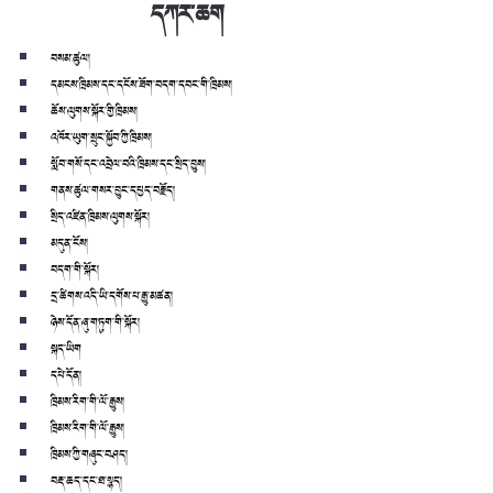
དཀར་ཆག
བསམ་ཚུལ།
དམངས་ཁྲིམས་དང་དངོས་ཟོག་བདག་དབང་གི་ཁྲིམས།
ཆོས་ལུགས་སྐོར་གྱི་ཁྲིམས།
འཁོར་ཡུག་སྲུང་སྐྱོབ་ཀྱི་ཁྲིམས།
སློབ་གསོ་དང་འབྲེལ་བའི་ཁྲིམས་དང་སྲིད་བྱུས།
གནས་ཚུལ་གསར་བྱུང་དཔྱད་བརྗོད།
སྲིད་འཛིན་ཁྲིམས་ལུགས་སྐོར།
མདུན་ངོས།
བདག་གི་སྐོར།
དྲ་ཚིགས་འདི་ཡི་དགོས་པ་རྒྱུ་མཚན།
ཉེས་དོན་ཞུ་གཏུག་གི་སྐོར།
སྐད་ཡིག
དཔེ་དོན།
ཁྲིམས་རིག་གི་ལོ་རྒྱུས།
ཁྲིམས་རིག་གི་ལོ་རྒྱུས།
ཁྲིམས་ཀྱི་གཞུང་བཤད།
བརྡ་ཆད་དང་ཐ་སྙད།