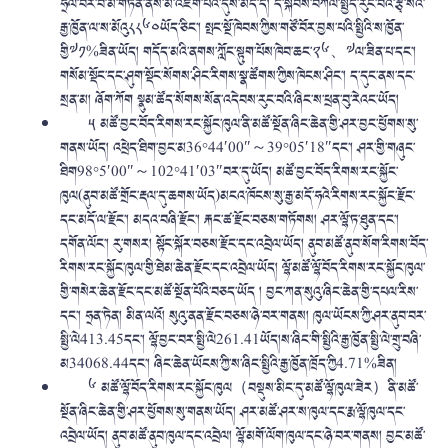
ཧྲིལ་བོར་བ་མོ་གཏན་ནས་མི་འཇོག་པའི་དུས་མེད་དོ། ད་སྐབས་བཀོལ་སྤྱོད་རུང་བའི་རྩྭ་སའི་
རྒྱ་ཁྱོན་ལ་ས་མོའུ༨༨༦༠ཡོད་ཅིང༌། སྤང་སྔོ་ཁེབས་ཀྱིས་གཙོ་བོར་བྱས་པའི་སྤྱིའི་ས་ཁྱོན་
གྱི༧༡%ཟིན་ཡོད། གདོད་མའི་ནགས་ཀློང་སྟུག་པོས་ཁེབ་ཆང་༢༦、༧ལ་ཟིན་པ་དང༌།
གསོམ་སྡོང་དང་ཤུག་སྡོང་སོགས་ཤིང་རིགས་སྣ་ཚོགས་ཀྱིས་ཁེངས་ཤིང༌། ད་དུང་ནས་དང་
སྲན་མ། ཞོག་ཀོག སྣུམ་ཚོད་སོགས་སོན་འདེབས་རུང་བའི་ཞིང་ས་ཕྲན་བུ་རེའང་ཡོད།
༥ མཚོ་བྱང་བོད་རིགས་རང་སྐྱོང་ཁུལ་ནི་མཚོ་སྔོན་ཞིང་ཆེན་གྱི་ཤར་བྱང་ཕྱོགས་སུ་
གནས་ཡོད། འཕྲེད་ཐིག་བྱང་མ36°44′00″～39°05′18″དང་། ཤར་གྱི་གཞུང་
ཐིག98°5′00″～102°41′03″བར་དུ་ཡོད། མཚོ་བྱང་བོད་རིགས་རང་སྐྱོང་
ཁུལ(ནུབ་མཚོ་གྲོང་རྡལ་དུ་ཆགས་ཡོད)མངའ་ཁོངས་སུ་རྒྱ་མདོ་ཧའེ་རིགས་རང་སྐྱོང་རྫོང་
དང་མདོ་ལ་རྫོང་། མདའ་བཞི་རྫོང་། རྐང་ཚ་རྫོང་བཅས་གཏོགས། ཤར་ལྷོ་ཏ་ཐུན་དང་།
དགོན་ལོང་། རུ་གསར། སྟོང་སྐོར་བཅས་རྫོང་དང་འབྲེལ་ཡོད། ནུབ་མཚོ་ནུབ་སོག་རིགས་བོད་
རིགས་རང་སྐྱོང་ཁུལ་གྱི་ཐེམ་ཆེན་རྫོང་དང་འབྲེལ་ཡོད། ལྷོ་མཚོ་ལྷོ་བོད་རིགས་རང་སྐྱོང་ཁུལ་
གྱི་གསེར་ཆེན་རྫོང་དང་མཚོ་སྔོན་པོའི་བཅད་ཡོད ། བྱང་ཀན་སུའུ་ཞིང་ཆེན་གྱི་དཔལ་རིས་
དང་། ཧྲན་ཏེན། མིན་ལའོ། སུའུ་ནན་རྫོང་བཅས་ཉེ་བར་གནས། ཁུལ་ཡོངས་ཀྱི་ཤར་ནུབ་བར་
སྤྱི་ལེ413.45དང་། ལྷོ་བྱང་བར་སྤྱི་ལེ261.41ཡོད།ས་ཞིང་གི་སྤྱིའི་རྒྱ་ཁྱོན་སྤྱི་ལེ་གྲུ་བཞི་
མ34068.44དང་། ཞིང་ཆེན་ཡོངས་ཀྱི་ས་ཞིང་སྤྱིའི་རྒྱ་ཁྱོན་ཁྲོད་ཀྱི4.71%ཟིན།
༦ མཚོ་ལྷོ་བོད་རིགས་རང་སྐྱོང་ཁུལ（བསྡུས་མིང་དུ་མཚོ་ལྷོ་ཁུལ་ཟེར）ནི་མཚོ་
སྔོན་ཞིང་ཆེན་གྱི་ཤར་ཕྱོགས་སུ་གནས་ཡོད། ཤར་མཚོ་ཤར་ས་ཁུལ་དང་རྨ་ལྷོ་ཁུལ་དང་
འབྲེལ་ཡོད། ནུབ་མཚོ་ནུབ་ཁུལ་དང་འབྲེལ། ལྷོ་མགོ་ལོག་ཁུལ་དང་ཉེ་བར་གནས། བྱང་མཚོ་