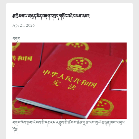
རྩ་ཁྲིམས་ལ་མཐུན་མིན་བརྟག་དཔྱད་གཏོང་བའི་བསམ་འཆར།
Apr 21, 2026
བཀུར
བཀུར་འོས་རྒྱལ་ཡོངས་མི་དམངས་འཐུས་མི་ཚོགས་ཆེན་རྒྱུན་ལས་ཨུ་ཡོན་ལྷན་ཁང་ལ་ཕུལ་
དོན།