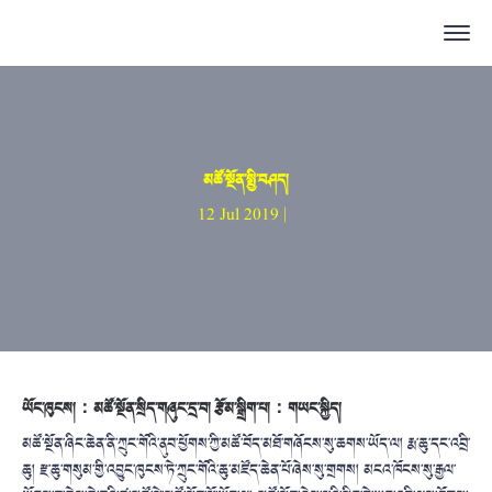
མཚོ་སྔོན་སྤྱི་བཤད།
12 Jul 2019 |
ཡོང་ཁུངས།：མཚོ་སྔོན་སྲིད་གཞུང་དྲ་བ། རྩོམ་སྒྲིག་པ།：གཡང་སྐྱིད།
མཚོ་སྔོན་ཞིང་ཆེན་ནི་ཀྲུང་གོའི་ནུབ་ཕྱོགས་ཀྱི་མཚོ་བོད་མཐོ་གཞོངས་སུ་ཆགས་ཡོད་ལ། རྨ་ཆུ་དང་འབྲི་
ཆུ། རྫ་ཆུ་གསུམ་གྱི་འབྱུང་ཁུངས་ཏེ་ཀྲུང་གོའི་ཆུ་མཛོད་ཆེན་པོ་ཞེས་སུ་གྲགས། མངའ་ཁོངས་སུ་རྒྱལ་