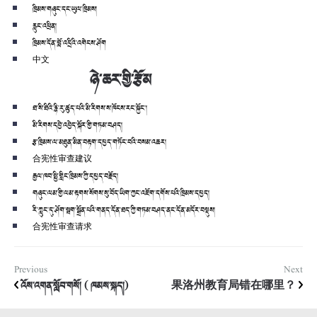
ཁྲིམས་གཞུང་དང་ཡུལ་ཁྲིམས།
རླུང་འཕྲིན།
ཁྲིམས་དོན་བློ་འདྲིའི་འགེངས་ཤོག
中文
ཉེ་ཆར་གྱི་རྩོམ
ཐ་སི་ཐིའི་རྙི་རུ་ཚུད་པའི་མི་རིགས་ས་ཁོངས་རང་སྐྱོང་།
མི་རིགས་དབྱེ་འབྱེད་སྐོར་གྱི་གཏམ་བཤད།
རྩ་ཁྲིམས་ལ་མཐུན་མིན་བརྟག་དཔྱད་གཏོང་བའི་བསམ་འཆར།
合宪性审查建议
རྒྱལ་ཁབ་སྤྱི་གླིང་ཁྲིམས་ཀྱི་དཔྱད་བརྗོད།
གཞུང་ལམ་གྱི་ལམ་རྟགས་སོགས་སུ་བོད་ཡིག་ཀྱང་འཇོག་དགོས་པའི་ཁྲིམས་དཔྱད།
རི་ཀླུང་དུ་ཤོག་སྦག་སྒྲོན་པའི་གནད་དོན་ཐད་ཀྱི་གཏམ་བཤད་ནང་དོན་མདོར་བསྡུས།
合宪性审查请求
Previous
Next
འོས་འགན་སློབ་གསོ། ( ཁམས་སྐད།)
果洛州教育局错在哪里？