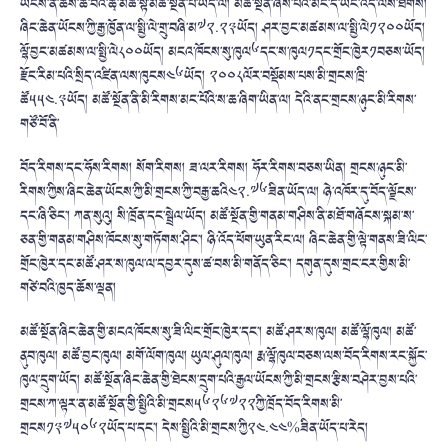
ཡོངས་ན་ཆེས་ཆེ་བའི་ཚྭ་མཚོ་སྟེ་མཚོ་སྔོན་པོ་ཡོད་ལ། མཚོ་སྔོན་ཞེས་པའི་མིང་དེ་ཡང་འདི་ལས་ཐོགས།
ཞིང་ཆེན་ཡོངས་ཀྱི་རྒྱ་ཁྱོན་ལ་སྤྱི་ལེ་གྲུ་བཞི་མ༧༢.༢༣ཡོད། ཤར་བྱང་མཚམས་ལ་སྤྱི་ལེ༡༢༠༠ཡོད།
ལྷོ་བྱང་མཚམས་ལ་སྤྱི་ལེ༨༠༠ཡོད། མངའ་ཁོངས་སུ་ཁུལ༦དང་ས་ཁུལ༡དང་གྲོང་ཁྱེར༡བཅས་ཡོད།
རྫོང་རིམ་པའི་སྲིད་འཛིན་ལས་ཁུངས༤༦ཡོད། ༢༠༠༨ལོར་བསྡོམས་པས་མི་གྲངས་ཁྲི་
ཚོ༥༥༤.༣ཡོད། མཚོ་སྔོན་ནི་མི་རིགས་མང་པོའི་ས་ཆ་ཞིག་ཡིན་ལ། དེའི་ནང་གྲངས་ཉུང་མི་རིགས་
གཙོ་བོ་ནི་
བོད་རིགས་དང་ཧོས་རིགས། སོག་རིགས། ཟ་ལར་རིགས། ཧོར་རིགས་བཅས་ཡིན། གྲངས་ཉུང་མི་
རིགས་ཀྱིས་ཞིང་ཆེན་ཡོངས་ཀྱི་མི་གྲངས་ཀྱི་བརྒྱ་ཆའི༤༢.༧༦ཟིན་ཡོད་ལ། ཉེ་འཁོར་དུ་བོད་ལྗོངས་
དང་ཞི་ཅིང་། ཀན་སུའུ། སི་ཁྲོན་དང་སྦྲེལ་ཡོད། མཚོ་སྔོན་གྱི་གནམ་གཤིས་ནི་མཐོ་གཞོངས་སྐམ་ས་
ཅན་གྱི་གནམ་གཤིས་ཁོངས་སུ་གཏོགས་ཤིང་། ཉི་འོད་ཕོག་ཡུན་རིང་ལ། ཞིང་ཆེན་གྱི་ལྟེ་གནས་ཟི་ལིང་
གྲོང་ཁྱེར་དང་མཚོ་ཤར་ས་ཁུལ་ལ་དབྱར་དུས་ཚ་བས་མི་གནོད་ཅིང་། དགུན་དུས་གྲང་ངར་གྱིས་མི་
གཙེ་བའི་ཁྱད་ཆོས་ལྡན།
མཚོ་སྔོན་ཞིང་ཆེན་གྱི་མངའ་ཁོངས་སུ་ཟི་ལིང་གྲོང་ཁྱེར་དང་། མཚོ་ཤར་ས་ཁུལ། མཚོ་ལྷོ་ཁུལ། མཚོ་
ནུབ་ཁུལ། མཚོ་བྱང་ཁུལ། མགོ་ལོག་ཁུལ། ཡུལ་ཤུལ་ཁུལ། རྨ་ལྷོ་ཁུལ་བཅས་ལས་བོད་རིགས་རང་སྐྱོང་
ཁུལ་དྲུག་ཡོད། མཚོ་སྔོན་ཞིང་ཆེན་གྱི་ཐེངས་དྲུག་པའི་རྒྱལ་ཡོངས་ཀྱི་མི་གྲངས་རྩིས་བཤེར་བྱས་པའི་
གྲངས་ཀ་ལྟར་ན་མཚོ་སྔོན་གྱི་སྤྱིའི་མི་གྲངས༥༦༢༦༧༢༢ཀྱི་ཁྲོད་བོད་རིགས་མི་
གྲངས༡༣༧༥༠༦༢ཡོད་པ་དང་། དེས་སྤྱིའི་མི་གྲངས་ཀྱི༢༤.༤༤%ཟིན་ཡོད་པ་རེད།