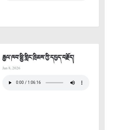
རྒྱལ་ཁབ་སྤྱི་གླིང་ཁྲིམས་ཀྱི་དཔྱད་བརྗོད།
Jan 8, 2026