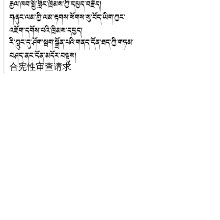
རྒྱལ་ཁབ་སྤྱི་གླིང་ཁྲིམས་ཀྱི་དཔྱད་བརྗོད།
གཞུང་ལམ་གྱི་ལམ་རྟགས་སོགས་སུ་བོད་ཡིག་ཀྱང་
འཇོག་དགོས་པའི་ཁྲིམས་དཔྱད།
རི་ཀླུང་དུ་ཤོག་སྦག་སྒྲོན་པའི་གནད་དོན་ཐད་ཀྱི་གཏམ་
བཤད་ནང་དོན་མདོར་བསྡུས།
合宪性审查请求