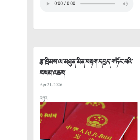
རྩ་ཁྲིམས་ལ་མཐུན་མིན་བརྟག་དཔྱད་གཏོང་བའི་
བསམ་འཆར།
Apr 21, 2026
བཀུར