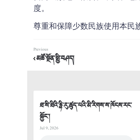
度。
尊重和保障少数民族使用本民
Previous
མཚོ་སྔོན་སྤྱི་བཤད།
ཐ་སི་ཐིའི་རྙི་རུ་ཚུད་པའི་མི་རིགས་ས་ཁོངས་རང་
སྐྱོང་།
Jul 9, 2026