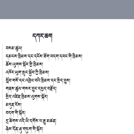
དཀར་ཆག
བསམ་ཚུལ།
དམངས་ཁྲིམས་དང་དངོས་ཟོག་བདག་དབང་གི་ཁྲིམས།
ཆོས་ལུགས་སྐོར་གྱི་ཁྲིམས།
འཁོར་ཡུག་སྲུང་སྐྱོབ་ཀྱི་ཁྲིམས།
སློབ་གསོ་དང་འབྲེལ་བའི་ཁྲིམས་དང་སྲིད་བྱུས།
གནས་ཚུལ་གསར་བྱུང་དཔྱད་བརྗོད།
སྲིད་འཛིན་ཁྲིམས་ལུགས་སྐོར།
མདུན་ངོས།
བདག་གི་སྐོར།
དྲ་ཚིགས་འདི་ཡི་དགོས་པ་རྒྱུ་མཚན།
ཉེས་དོན་ཞུ་གཏུག་གི་སྐོར།