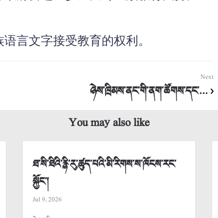
族语言文字接受教育的权利。
Next
ཉེས་ཁྲིམས་ནང་གི་ནག་ཚོགས་དང་...
You may also like
ཐ་སི་ཐིའི་རྙི་རུ་ཚུད་པའི་མི་རིགས་ས་ཁོངས་རང་
སྐྱོང་།
Jul 9, 2026