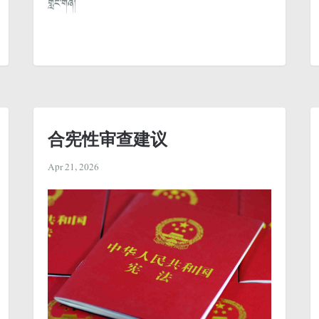
གླེང་གཞི།
合宪性审查建议
Apr 21, 2026