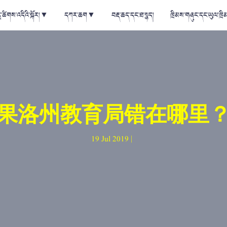
ྲ་ཚིགས་འདིའི་སྐོར།
▼
དཀར་ཆག
▼
བརྡ་ཆད་དང་ཐ་སྙད།
ཁྲིམས་གཞུང་དང་ཡུལ་ཁྲི
果洛州教育局错在哪里
19 Jul 2019 |