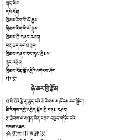
སྐད་ཡིག
དཔེ་དོན།
ཁྲིམས་རིག་གི་ལོ་རྒྱུས།
ཁྲིམས་རིག་གི་ལོ་རྒྱུས།
ཁྲིམས་ཀྱི་གཞུང་བཤད།
བརྡ་ཆད་དང་ཐ་སྙད།
ཁྲིམས་གཞུང་དང་ཡུལ་ཁྲིམས།
རླུང་འཕྲིན།
ཁྲིམས་དོན་བློ་འདྲིའི་འགེངས་ཤོག
中文
ཉེ་ཆར་གྱི་རྩོམ
ཐ་སི་ཐིའི་རྙི་རུ་ཚུད་པའི་མི་རིགས་ས་ཁོངས་རང་སྐྱོང་།
མི་རིགས་དབྱེ་འབྱེད་སྐོར་གྱི་གཏམ་བཤད།
རྩ་ཁྲིམས་ལ་མཐུན་མིན་བརྟག་དཔྱད་གཏོང་བའི་
བསམ་འཆར།
合宪性审查建议