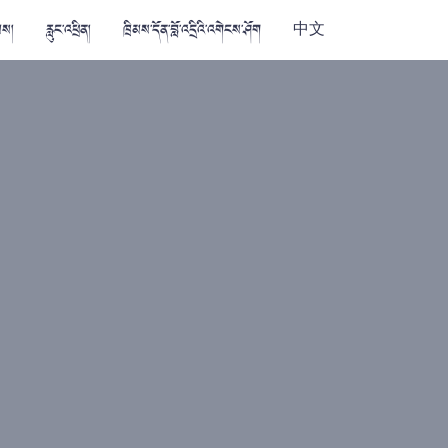
མས།
རླུང་འཕྲིན།
ཁྲིམས་དོན་བློ་འདྲིའི་འགེངས་ཤོག
中文
？