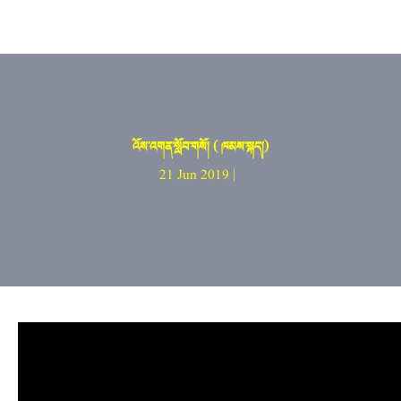
འོས་འགན་སློབ་གསོ། ( ཁམས་སྐད།)
21 Jun 2019 |