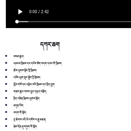
དཀར་ཆག
བསམ་ཚུལ།
དམངས་ཁྲིམས་དང་དངོས་ཟོག་བདག་དབང་གི་ཁྲིམས།
ཆོས་ལུགས་སྐོར་གྱི་ཁྲིམས།
འཁོར་ཡུག་སྲུང་སྐྱོབ་ཀྱི་ཁྲིམས།
སློབ་གསོ་དང་འབྲེལ་བའི་ཁྲིམས་དང་སྲིད་བྱུས།
གནས་ཚུལ་གསར་བྱུང་དཔྱད་བརྗོད།
སྲིད་འཛིན་ཁྲིམས་ལུགས་སྐོར།
མདུན་ངོས།
བདག་གི་སྐོར།
དྲ་ཚིགས་འདི་ཡི་དགོས་པ་རྒྱུ་མཚན།
ཉེས་དོན་ཞུ་གཏུག་གི་སྐོར།