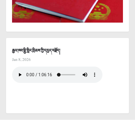
རྒྱལ་ཁབ་སྤྱི་གླིང་ཁྲིམས་ཀྱི་དཔྱད་བརྗོད།
Jan 8, 2026