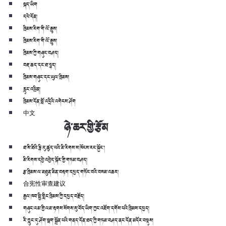
སྐད་ཡིག
དཔེ་དོན།
ཁྲིམས་རིག་གི་ལོ་རྒྱུས།
ཁྲིམས་རིག་གི་ལོ་རྒྱུས།
ཁྲིམས་ཀྱི་གཞུང་བཤད།
བརྡ་ཆད་དང་ཐ་སྙད།
ཁྲིམས་གཞུང་དང་ཡུལ་ཁྲིམས།
རླུང་འཕྲིན།
ཁྲིམས་དོན་བློ་འདྲིའི་འགེངས་ཤོག
中文
ཉེ་ཆར་གྱི་རྩོམ
ཐ་སི་ཐིའི་རྙི་རུ་ཚུད་པའི་མི་རིགས་ས་ཁོངས་རང་སྐྱོང་།
མི་རིགས་དབྱེ་འབྱེད་སྐོར་གྱི་གཏམ་བཤད།
རྩ་ཁྲིམས་ལ་མཐུན་མིན་བརྟག་དཔྱད་གཏོང་བའི་བསམ་འཆར།
合宪性审查建议
རྒྱལ་ཁབ་སྤྱི་གླིང་ཁྲིམས་ཀྱི་དཔྱད་བརྗོད།
གཞུང་ལམ་གྱི་ལམ་རྟགས་སོགས་སུ་བོད་ཡིག་ཀྱང་འཇོག་དགོས་པའི་ཁྲིམས་དཔྱད།
རི་ཀླུང་དུ་ཤོག་སྦག་སྒྲོན་པའི་གནད་དོན་ཐད་ཀྱི་གཏམ་བཤད་ནང་དོན་མདོར་བསྡུས།