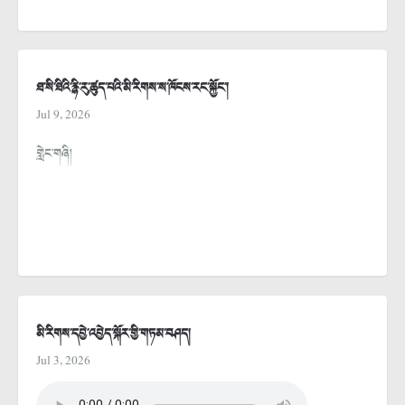
ཐ་སི་ཐིའི་རྙི་རུ་ཚུད་པའི་མི་རིགས་ས་ཁོངས་རང་སྐྱོང་།
Jul 9, 2026
གླེང་གཞི།
མི་རིགས་དབྱེ་འབྱེད་སྐོར་གྱི་གཏམ་བཤད།
Jul 3, 2026