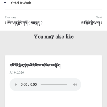
合宪性审查请求
Previous
Next
འོས་འགན་སློབ་གསོ། ( ཨམ་སྐད། )
མཚོ་སྔོན་སྤྱི་བཤད།
You may also like
ཐ་སི་ཐིའི་རྙི་རུ་ཚུད་པའི་མི་རིགས་ས་ཁོངས་རང་སྐྱོང་།
Jul 9, 2026