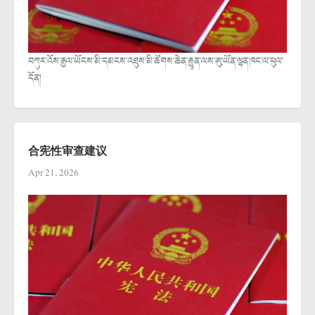
བཀུར་འོས་རྒྱལ་ཡོངས་མི་དམངས་འཐུས་མི་ཚོགས་ཆེན་རྒྱུན་ལས་ཨུ་ཡོན་ལྷན་ཁང་ལ་ཕུལ་
དོན།
合宪性审查建议
Apr 21, 2026