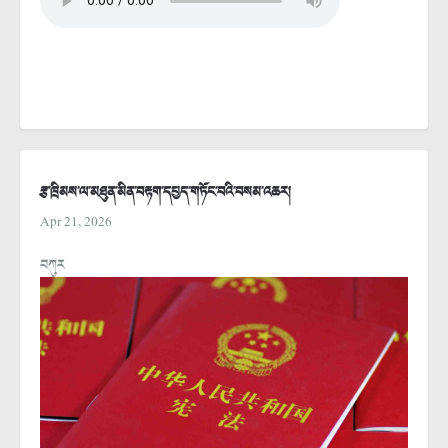
རྩ་ཁྲིམས་ལ་མཐུན་མིན་བརྟག་དཔྱད་གཏོང་བའི་བསམ་འཆར།
Apr 21, 2026
བཀུར