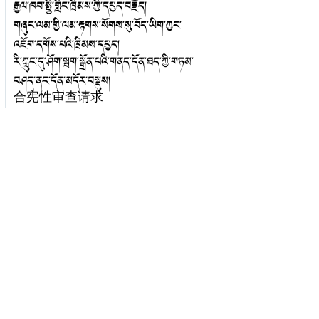
རྒྱལ་ཁབ་སྤྱི་གླིང་ཁྲིམས་ཀྱི་དཔྱད་བརྗོད།
གཞུང་ལམ་གྱི་ལམ་རྟགས་སོགས་སུ་བོད་ཡིག་ཀྱང་
འཇོག་དགོས་པའི་ཁྲིམས་དཔྱད།
རི་ཀླུང་དུ་ཤོག་སྦག་སྒྲོན་པའི་གནད་དོན་ཐད་ཀྱི་གཏམ་
བཤད་ནང་དོན་མདོར་བསྡུས།
合宪性审查请求