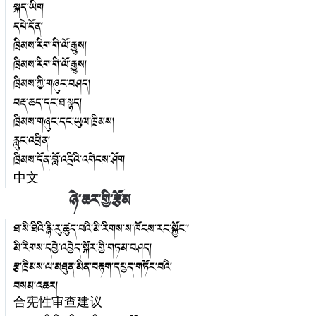
སྐད་ཡིག
དཔེ་དོན།
ཁྲིམས་རིག་གི་ལོ་རྒྱུས།
ཁྲིམས་རིག་གི་ལོ་རྒྱུས།
ཁྲིམས་ཀྱི་གཞུང་བཤད།
བརྡ་ཆད་དང་ཐ་སྙད།
ཁྲིམས་གཞུང་དང་ཡུལ་ཁྲིམས།
རླུང་འཕྲིན།
ཁྲིམས་དོན་བློ་འདྲིའི་འགེངས་ཤོག
中文
ཉེ་ཆར་གྱི་རྩོམ
ཐ་སི་ཐིའི་རྙི་རུ་ཚུད་པའི་མི་རིགས་ས་ཁོངས་རང་སྐྱོང་།
མི་རིགས་དབྱེ་འབྱེད་སྐོར་གྱི་གཏམ་བཤད།
རྩ་ཁྲིམས་ལ་མཐུན་མིན་བརྟག་དཔྱད་གཏོང་བའི་
བསམ་འཆར།
合宪性审查建议