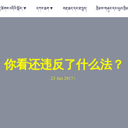
ྲ་ཚིགས་འདིའི་སྐོར།
▼
དཀར་ཆག
▼
བརྡ་ཆད་དང་ཐ་སྙད།
ཁྲིམས་གཞུང་དང་ཡུལ་ཁྲི
你看还违反了什么法？
23 Jun 2017 |