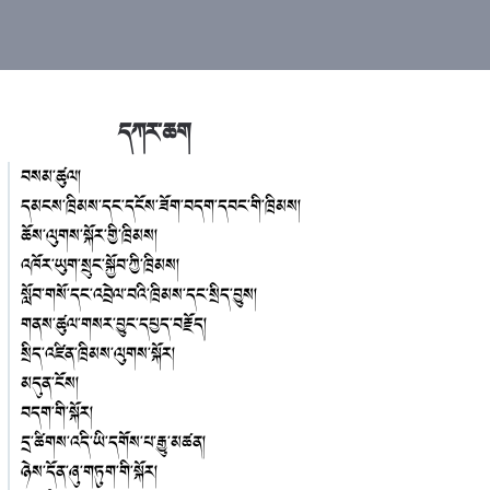
དཀར་ཆག
བསམ་ཚུལ།
དམངས་ཁྲིམས་དང་དངོས་ཟོག་བདག་དབང་གི་ཁྲིམས།
ཆོས་ལུགས་སྐོར་གྱི་ཁྲིམས།
འཁོར་ཡུག་སྲུང་སྐྱོབ་ཀྱི་ཁྲིམས།
སློབ་གསོ་དང་འབྲེལ་བའི་ཁྲིམས་དང་སྲིད་བྱུས།
གནས་ཚུལ་གསར་བྱུང་དཔྱད་བརྗོད།
སྲིད་འཛིན་ཁྲིམས་ལུགས་སྐོར།
མདུན་ངོས།
བདག་གི་སྐོར།
དྲ་ཚིགས་འདི་ཡི་དགོས་པ་རྒྱུ་མཚན།
ཉེས་དོན་ཞུ་གཏུག་གི་སྐོར།