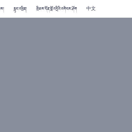
མས།
རླུང་འཕྲིན།
ཁྲིམས་དོན་བློ་འདྲིའི་འགེངས་ཤོག
中文