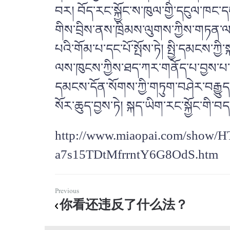
བར། བོད་རང་སྐྱོང་ས་ཁུལ་གྱི་དངུལ་ཁང་
གིས་བྲིས་ནས་ཁྲིམས་ལུགས་ཀྱིས་གཏན་ལ་
པའི་གོམ་པ་དང་པོ་སྤོས་ཏེ། སྤྱི་དམངས་ཀྱ
ལས་ཁུངས་ཀྱིས་ཐད་ཀར་གནོད་པ་བྱས་པ་ཡ
དམངས་དོན་སོགས་ཀྱི་གཏུག་བཤེར་བརྒྱུད་ན
སོར་ཆུད་བྱས་ཏེ། སྐད་ཡིག་རང་སྐྱོང་གི
http://www.miaopai.com/show/
a7s15TDtMfrrntY6G8OdS.htm
Previous
你看还违反了什么法？