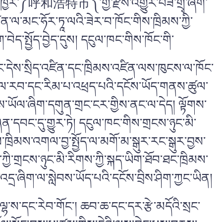
་ཁྱེར་༼
呼和浩特市
༽་གྱི་རྫས་འགྱུར་བཟོ་གྲྭ་ཞིག་
ལ་མང་ཧོར་ཏཱ་ལའི་ཟེར་བ་ཁོང་གིས་ཁྲིམས་ཀྱི་
ད་སྤྱོད་བྱེད་དུས། དངུལ་ཁང་གིས་ཁོང་གི་
སོང་དེས་སྲིད་འཛིན་དང་ཁྲིམས་འཛིན་ལས་ཁུངས་ལ་ཁོང་
ངལ་རབ་དང་རིམ་པ་འཕྲད་པའི་དངོས་ཡོད་གནས་ཚུལ་
ྲེས་ཡོལ་ཞིག་དགུན་གྲང་ངར་གྱིས་ནང་ལ་དེད། ལྟོགས་
ན་དབང་དུ་གྱུར་ཏེ། དངུལ་ཁང་གིས་གྲངས་ཉུང་མི་
ྲིམས་འགལ་བྱ་སྤྱོད་ལ་མགོ་མ་སྒུར་རང་སྒུར་བྱས་
་ཀྱི་གྲངས་ཉུང་མི་རིགས་ཀྱི་སྐད་ཡིག་ཐོབ་ཐང་ཁྲིམས་
་ཞིག་ལ་སླེབས་ཡོད་པའི་དངོས་བྲིས་ཤིག་ཀྱང་ཡིན།
ང་ལྷ་ས་དང་རེབ་གོང་། ཆབ་ཆ་དང་དར་རྩེ་མདོའི་སྲང་