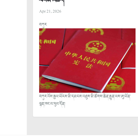
བསམ་འཆར།
Apr 21, 2026
བཀུར
བཀུར་འོས་རྒྱལ་ཡོངས་མི་དམངས་འཐུས་མི་ཚོགས་ཆེན་རྒྱུན་ལས་ཨུ་ཡོན་
ལྷན་ཁང་ལ་ཕུལ་དོན།