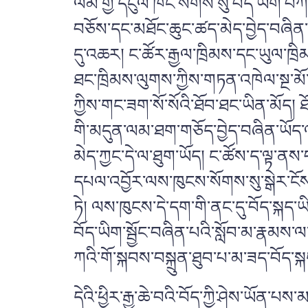
ལམ་གྱི་དངུལ་ཁང་སོགས་སུ་བོད་ཡིག་བཀོལ
བཅོས་དང་མཐོང་ཆུང་ཚད་མེད་བྱེད་བཞིན་
དུ་འཆར།
ང་ཚོར་རྒྱལ་ཁྲིམས་དང་ཡུལ་ཁྲི
ཐང་ཁྲིམས་ལུགས་ཀྱིས་གཏན་འཁེལ་སྔ་མོ་ནས
ཀྱིས་གང་ཟག་སོ་སོའི་ཐོབ་ཐང་ཡིན་མོད། ཐོ
གི་མདུན་ལམ་ཐག་གཅོད་བྱེད་བཞིན་ཡོད
མེད་ཀྱང་དེ་ལ་ཐུག་ཡོད། ང་ཚོས་ད་ལྟ་ནས་
དཔལ་འབྱོར་ལས་ཁུངས་སོགས་སུ་སྒེར་ངོས་
ཏེ། ལས་ཁུངས་དེ་དག་གི་ནང་དུ་བོད་སྐད་
བོད་ཡིག་སྦྱོང་བཞིན་པའི་སློབ་མ་རྣམས་ལ་
ཀའི་གོ་སྐབས་བསྐྲུན་ཐུབ་པ་མ་ཟད་བོད་སྐད་
དེའི་ཕྱིར་རྒྱ་ཆེ་བའི་བོད་ཀྱི་ཤེས་ཡོན་