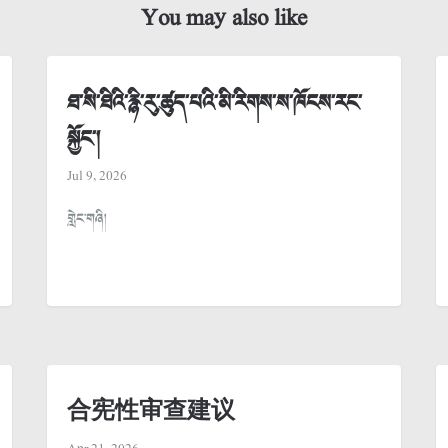
You may also like
ཐ་སི་ཐིའི་རྙི་རུ་ཚུད་པའི་མི་རིགས་ས་ཁོངས་རང་
སྐྱོང་།
Jul 9, 2026
གླེང་གཞི།
合宪性审查建议