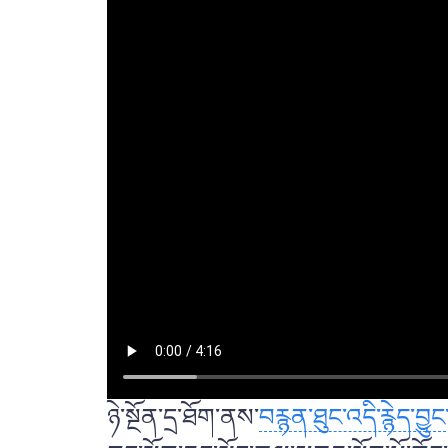
ཉེ་སྔོན་དྲ་ཐོག་ནས་
བརྙན་ཐུང་འདི་རྙེད་བྱུང་