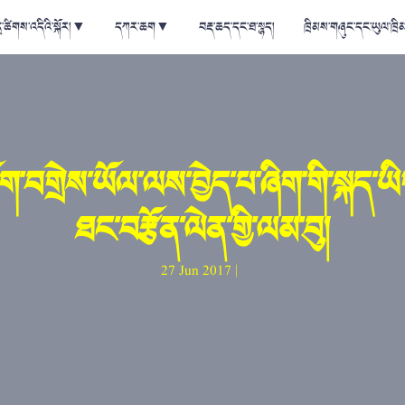
ྲ་ཚིགས་འདིའི་སྐོར།
▼
དཀར་ཆག
▼
བརྡ་ཆད་དང་ཐ་སྙད།
ཁྲིམས་གཞུང་དང་ཡུལ་ཁྲི
ག་བགྲེས་ཡོལ་ལས་བྱེད་པ་ཞིག་གི་སྐད་ཡི
ཐང་བརྩོན་ལེན་གྱི་ལམ་བུ།
27 Jun 2017 |