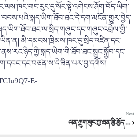
དང་ལས་ཁང་གང་རུང་དུ་སོང་སྟེ་འགེངས་ཤོག་བོད་ཡིག་
བབས་པའི་སྐད་ཡིག་ཐོབ་ཐང་དེ་དག་མངོན་གྱུར་བྱེད་
ི་སྐད་ཡིག་ཐོབ་ཐང་ལ་སྲིད་གཞུང་དང་གཞུང་འབྲེལ་གྱི་
ིན་ན། མི་དམངས་ཁྲིམས་ཁང་དུ་སྲིད་འཛིན་དང་
ས་རང་ཉིད་ཀྱི་སྐད་ཡིག་གི་ཐོབ་ཐང་སྲུང་སྐྱོབ་དང་
་བདག་དབང་དང་བཙན་ས་དེ་ཟིན་པར་བྱ་དགོས།
HTCIu9Q7-E-
Next
ལན་ཀྲུག་སུང་ཀྱ་ཐན་གྱི་གྱོད་...