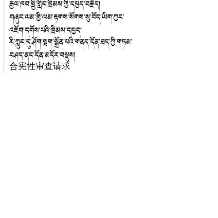
རྒྱལ་ཁབ་སྤྱི་གླིང་ཁྲིམས་ཀྱི་དཔྱད་བརྗོད།
གཞུང་ལམ་གྱི་ལམ་རྟགས་སོགས་སུ་བོད་ཡིག་ཀྱང་
འཇོག་དགོས་པའི་ཁྲིམས་དཔྱད།
རི་ཀླུང་དུ་ཤོག་སྦག་སྒྲོན་པའི་གནད་དོན་ཐད་ཀྱི་གཏམ་
བཤད་ནང་དོན་མདོར་བསྡུས།
合宪性审查请求