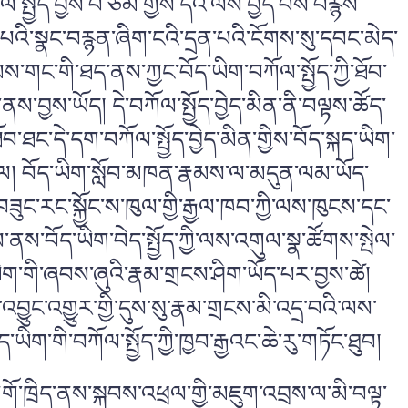
་སྤྱོད་བྱས་པ་ཙམ་གྱིས་དེའི་ལས་བྱེད་པས་བརྙས་
པའི་སྣང་བརྙན་ཞིག་ངའི་དྲན་པའི་ངོགས་སུ་དབང་མེད་
མས་གང་གི་ཐད་ནས་ཀྱང་བོད་ཡིག་བཀོལ་སྤྱོད་ཀྱི་ཐོབ་
་བྱས་ཡོད། དེ་བཀོལ་སྤྱོད་བྱེད་མིན་ནི་བལྟས་ཚོད་
བ་ཐང་དེ་དག་བཀོལ་སྤྱོད་བྱེད་མིན་གྱིས་བོད་སྐད་ཡིག་
་ལ། བོད་ཡིག་སློབ་མཁན་རྣམས་ལ་མདུན་ལམ་ཡོད་
བཟུང་རང་སྐྱོང་ས་ཁུལ་གྱི་རྒྱལ་ཁབ་ཀྱི་ལས་ཁུངས་དང་
ནས་བོད་ཡིག་བེད་སྤྱོད་ཀྱི་ལས་འགུལ་སྣ་ཚོགས་སྤེལ་
ཡིག་གི་ཞབས་ཞུའི་རྣམ་གྲངས་ཤིག་ཡོད་པར་བྱས་ཚེ།
འབྱུང་འགྱུར་གྱི་དུས་སུ་རྣམ་གྲངས་མི་འདྲ་བའི་ལས་
ཡིག་གི་བཀོལ་སྤྱོད་ཀྱི་ཁྱབ་རྒྱའང་ཆེ་རུ་གཏོང་ཐུབ།
པས་མགོ་ཁྲིད་ནས་སྐབས་འཕྲལ་གྱི་མཇུག་འབྲས་ལ་མི་བལྟ་