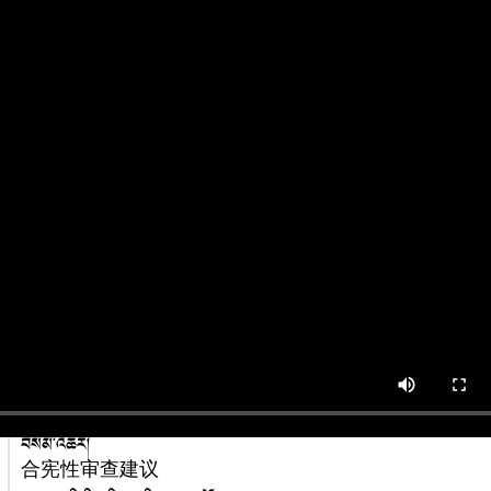
སྐད་ཡིག
དཔེ་དོན།
ཁྲིམས་རིག་གི་ལོ་རྒྱུས།
ཁྲིམས་རིག་གི་ལོ་རྒྱུས།
ཁྲིམས་ཀྱི་གཞུང་བཤད།
བརྡ་ཆད་དང་ཐ་སྙད།
ཁྲིམས་གཞུང་དང་ཡུལ་ཁྲིམས།
རླུང་འཕྲིན།
ཁྲིམས་དོན་བློ་འདྲིའི་འགེངས་ཤོག
中文
ཉེ་ཆར་གྱི་རྩོམ
ཐ་སི་ཐིའི་རྙི་རུ་ཚུད་པའི་མི་རིགས་ས་ཁོངས་རང་སྐྱོང་།
མི་རིགས་དབྱེ་འབྱེད་སྐོར་གྱི་གཏམ་བཤད།
རྩ་ཁྲིམས་ལ་མཐུན་མིན་བརྟག་དཔྱད་གཏོང་བའི་
བསམ་འཆར།
合宪性审查建议