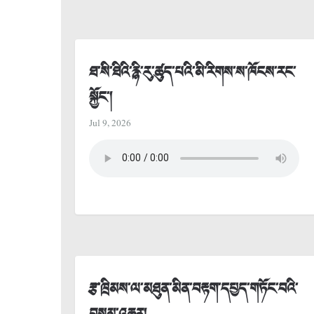
ཐ་སི་ཐིའི་རྙི་རུ་ཚུད་པའི་མི་རིགས་ས་ཁོངས་རང་
སྐྱོང་།
Jul 9, 2026
རྩ་ཁྲིམས་ལ་མཐུན་མིན་བརྟག་དཔྱད་གཏོང་བའི་