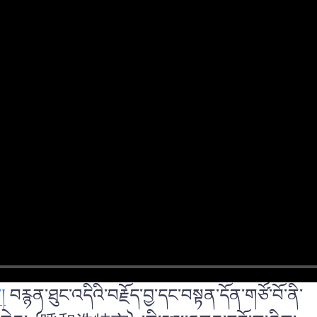
།
བརྙན་ཐུང་འདིའི་བརྗོད་བྱ་དང་བསྟན་དོན་གཙོ་བོ་ནི་