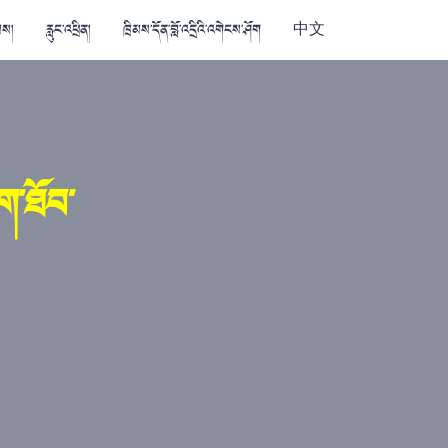
མས།
རླུང་འཕྲིན།
ཁྲིམས་དོན་བློ་འདྲིའི་འགེངས་ཤོག
中文
ག་ཐོབ་