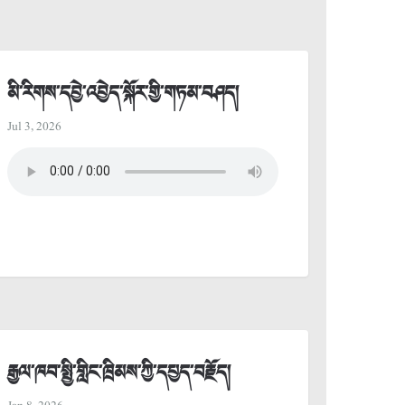
མི་རིགས་དབྱེ་འབྱེད་སྐོར་གྱི་གཏམ་བཤད།
Jul 3, 2026
རྒྱལ་ཁབ་སྤྱི་གླིང་ཁྲིམས་ཀྱི་དཔྱད་བརྗོད།