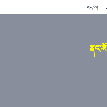
མདུན་ངོས།
ད
ནང་སོ