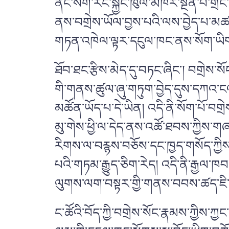
ནང་སོག་རང་སྐྱོང་ཁུལ་མཁར་སྔོན་པོ་གྲོང
ནས་བགྲེས་ཡོལ་བྱས་པའི་ལས་བྱེད་པ་མཚན་
གཏན་འཁེལ་ལྟར་དངུལ་ཁང་ནས་སོག་ཡིག་བེ
ཐོབ་ཐང་རྩིས་མེད་དུ་བཏང་ཞིང་། བགྲེས་
གི་གནས་ཚུལ་ཞུ་གཏུག་བྱེད་དུས་དཀའ་
མཚོན་ཡོད་པ་དེ་ཡིན། འདི་ནི་སོག་པོ་བག
མུ་གེས་ཕྱི་ལ་དེད་ནས་འཚོ་ཐབས་ཀྱིས་གཞ
རིགས་ལ་བརྙས་བཅོས་དང་ཁྱད་གསོད་ཀྱིས་ཁ
པའི་གཏམ་རྒྱུད་ཅིག་རེད། འདི་ནི་རྒྱལ་ཁབ
ལུགས་ལག་བསྟར་གྱི་གནས་བབས་ཚད་ཇི་འདྲ
ང་ཚོའི་བོད་ཀྱི་བགྲེས་སོང་རྣམས་ཀྱིས་ཀྱ