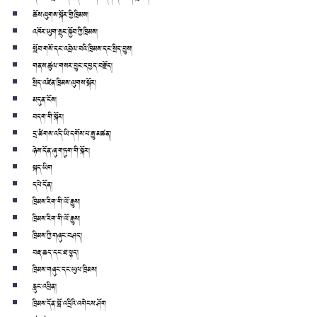
ཆོས་ལུགས་སྐོར་གྱི་ཁྲིམས།
འཁོར་ཡུག་སྲུང་སྐྱོབ་ཀྱི་ཁྲིམས།
སློབ་གསོ་དང་འབྲེལ་བའི་ཁྲིམས་དང་སྲིད་བྱུས།
གནས་ཚུལ་གསར་བྱུང་དཔྱད་བརྗོད།
སྲིད་འཛིན་ཁྲིམས་ལུགས་སྐོར།
མདུན་ངོས།
བདག་གི་སྐོར།
དྲ་ཚིགས་འདི་ཡི་དགོས་པ་རྒྱུ་མཚན།
ཉེས་དོན་ཞུ་གཏུག་གི་སྐོར།
སྐད་ཡིག
དཔེ་དོན།
ཁྲིམས་རིག་གི་ལོ་རྒྱུས།
ཁྲིམས་རིག་གི་ལོ་རྒྱུས།
ཁྲིམས་ཀྱི་གཞུང་བཤད།
བརྡ་ཆད་དང་ཐ་སྙད།
ཁྲིམས་གཞུང་དང་ཡུལ་ཁྲིམས།
རླུང་འཕྲིན།
ཁྲིམས་དོན་བློ་འདྲིའི་འགེངས་ཤོག