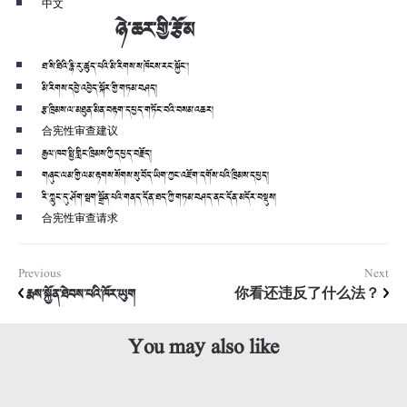
中文
ཉེ་ཆར་གྱི་རྩོམ
ཐ་སི་ཐིའི་རྙི་རུ་ཚུད་པའི་མི་རིགས་ས་ཁོངས་རང་སྐྱོང་།
མི་རིགས་དབྱེ་འབྱེད་སྐོར་གྱི་གཏམ་བཤད།
རྩ་ཁྲིམས་ལ་མཐུན་མིན་བརྟག་དཔྱད་གཏོང་བའི་བསམ་འཆར།
合宪性审查建议
རྒྱལ་ཁབ་སྤྱི་གླིང་ཁྲིམས་ཀྱི་དཔྱད་བརྗོད།
གཞུང་ལམ་གྱི་ལམ་རྟགས་སོགས་སུ་བོད་ཡིག་ཀྱང་འཇོག་དགོས་པའི་ཁྲིམས་དཔྱད།
རི་ཀླུང་དུ་ཤོག་སྦག་སྒྲོན་པའི་གནད་དོན་ཐད་ཀྱི་གཏམ་བཤད་ནང་དོན་མདོར་བསྡུས།
合宪性审查请求
Previous
Next
རྨས་སྐྱོན་ཐེབས་པའི་ཁོར་ཡུག
你看还违反了什么法？
You may also like