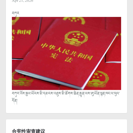
Apr 21, 2026
བཀུར
བཀུར་འོས་རྒྱལ་ཡོངས་མི་དམངས་འཐུས་མི་ཚོགས་ཆེན་རྒྱུན་ལས་ཨུ་ཡོན་ལྷན་ཁང་ལ་ཕུལ་
དོན།
合宪性审查建议