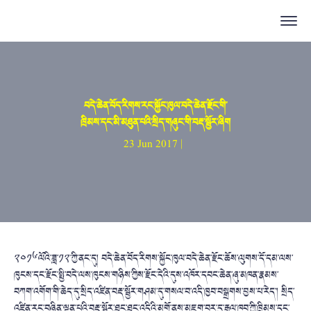
བདེ་ཆེན་བོད་རིགས་རང་སྐྱོང་ཁུལ་བདེ་ཆེན་རྫོང་གི་
ཁྲིམས་དང་མི་མཐུན་པའི་སྲིད་གཞུང་གི་བརྡ་སྦྱོར་ཞིག
23 Jun 2017 |
༢༠༡༦ལོའི་ཟླ་༡༢་ཀྱི་ནང་དུ། བདེ་ཆེན་བོད་རིགས་སྐྱོང་ཁུལ་བདེ་ཆེན་རྫོང་ཆོས་ལུགས་དོ་དམ་ལས་
ཁུངས་དང་རྫོང་སྤྱི་བདེ་ལས་ཁུངས་གཉིས་ཀྱིས་རྫོང་དེའི་དུས་འཁོར་དབང་ཆེན་ཞུ་མཁན་རྣམས་
བཀག་འགོག་གི་ཆེད་དུ་སྲིད་འཛིན་བརྡ་སྦྱོར་གཤམ་དུ་གསལ་བ་འདི་ཁྱབ་བསྒྲགས་བྱས་པ་རེད་། སྲིད་
འཛིན་རང་བཞིན་ལྡན་པའི་བརྡ་སྦྱོར་ཐུང་ཐུང་འདིའི་མགོ་ནས་མཇུག་བར་དུ་རྒྱལ་ཁབ་ཀྱི་ཁྲིམས་དང་