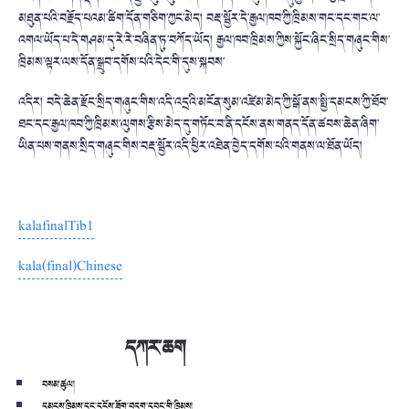
མཐུན་པའི་བརྗོད་པའམ་ཚིག་དོན་གཅིག་ཀྱང་མེད། བརྡ་སྦྱོར་དེ་རྒྱལ་ཁབ་ཀྱི་ཁྲིམས་གང་དང་གང་ལ་
འགལ་ཡོད་པ་དེ་གཤམ་དུ་རེ་རེ་བཞིན་ཏུ་བཀོད་ཡོད། རྒྱལ་ཁབ་ཁྲིམས་ཀྱིས་སྐྱོང་ཞིང་སྲིད་གཞུང་གིས་
ཁྲིམས་ལྟར་ལས་དོན་སྒྲུབ་དགོས་པའི་དེང་གི་དུས་སྐབས་
འདིར། བདེ་ཆེན་རྫོང་སྲིད་གཞུང་གིས་འདི་འདྲའི་མངོན་སུམ་འཛེམ་མེད་ཀྱི་སྒོ་ནས་སྤྱི་དམངས་ཀྱི་ཐོབ་
ཐང་དང་རྒྱལ་ཁབ་ཀྱི་ཁྲིམས་ལུགས་རྩིས་མེད་དུ་གཏོང་བ་ནི་དངོས་ནས་གནད་དོན་ཚབས་ཆེན་ཞིག་
ཡིན་པས་གནས་སྲིད་གཞུང་གིས་བརྡ་སྦྱོར་འདི་ཕྱིར་འཐེན་བྱེད་དགོས་པའི་གནས་ལ་ཐོན་ཡོད།
kalafinalTib1
kala(final)Chinese
དཀར་ཆག
བསམ་ཚུལ།
དམངས་ཁྲིམས་དང་དངོས་ཟོག་བདག་དབང་གི་ཁྲིམས།