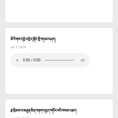
མི་རིགས་དབྱེ་འབྱེད་སྐོར་གྱི་གཏམ་བཤད།
Jul 3, 2026
རྩ་ཁྲིམས་ལ་མཐུན་མིན་བརྟག་དཔྱད་གཏོང་བའི་བསམ་འཆར།