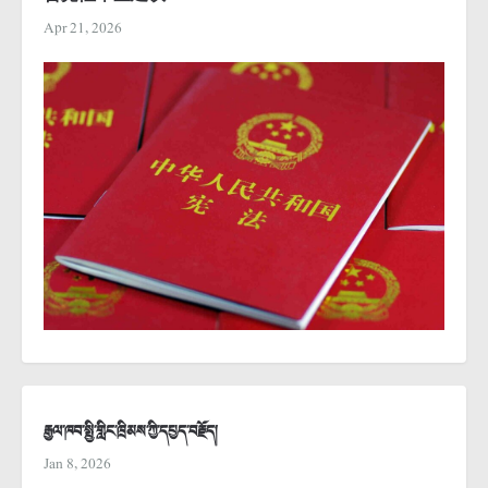
Apr 21, 2026
རྒྱལ་ཁབ་སྤྱི་གླིང་ཁྲིམས་ཀྱི་དཔྱད་བརྗོད།
Jan 8, 2026