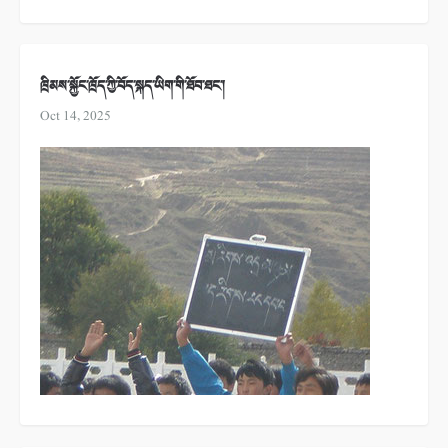
ཁྲིམས་སྐྱོང་ཁྲོད་ཀྱི་བོད་སྐད་ཡིག་གི་ཐོབ་ཐང་།
Oct 14, 2025