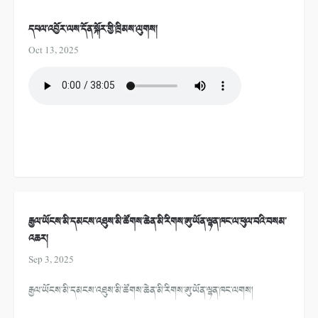
དཔལ་འབྱོར་ལས་དོན་སྐོར་གྱི་ཁྲིམས་ལུགས།
Oct 13, 2025
རྒྱལ་ཡོངས་མི་དམངས་འཐུས་མི་ཚོགས་ཆེན་མི་རིགས་ཨུ་ཡོན་ལྷན་ཁང་ལ་ཕུལ་བའི་བསམ་
འཆར།
Sep 3, 2025
རྒྱལ་ཡོངས་མི་དམངས་འཐུས་མི་ཚོགས་ཆེན་མི་རིགས་ཨུ་ཡོན་ལྷན་ཁང་ལགས།