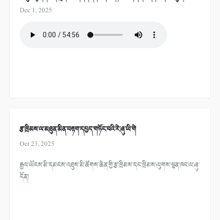
Dec 1, 2025
རྩ་ཁྲིམས་ལ་མཐུན་མིན་བརྟག་དཔྱད་གཏོང་བའི་རེ་ཞུ་ཡི་གེ
Oct 23, 2025
རྒྱལ་ཡོངས་མི་དམངས་འཐུས་མི་ཚོགས་ཆེན་གྱི་རྩ་ཁྲིམས་དང་ཁྲིམས་ལུགས་ལྷན་ཁང་ལ་ཞུ་
དོན།