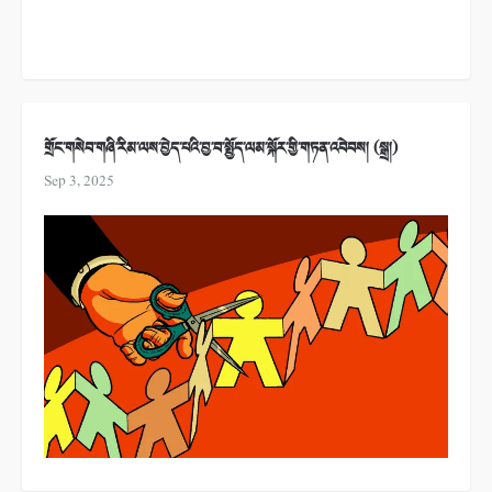
གྲོང་གསེབ་གཞི་རིམ་ལས་བྱེད་པའི་བྱ་བ་སྤྱོད་ལམ་སྐོར་གྱི་གཏན་འབེབས། (སྒྲ།)
Sep 3, 2025