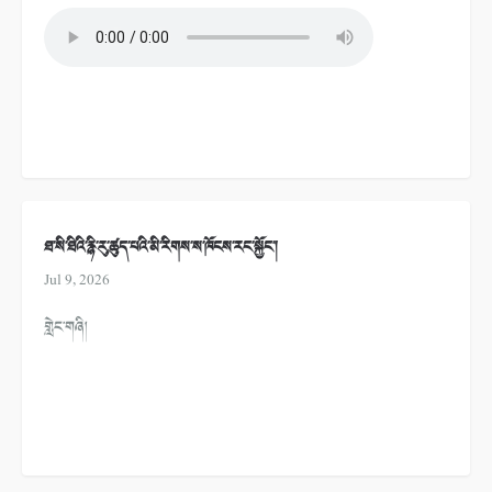
ཐ་སི་ཐིའི་རྙི་རུ་ཚུད་པའི་མི་རིགས་ས་ཁོངས་རང་སྐྱོང་།
Jul 9, 2026
གླེང་གཞི།