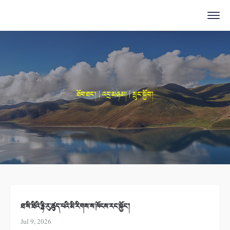
ཐོབ་ཐང་། | འདྲ་མཉམ། | སྲུང་སྐྱོབ་།
ཐ་སི་ཐིའི་རྙི་རུ་ཚུད་པའི་མི་རིགས་ས་ཁོངས་རང་སྐྱོང་།
Jul 9, 2026