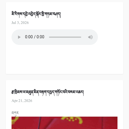
མི་རིགས་དབྱེ་འབྱེད་སྐོར་གྱི་གཏམ་བཤད།
Jul 3, 2026
རྩ་ཁྲིམས་ལ་མཐུན་མིན་བརྟག་དཔྱད་གཏོང་བའི་བསམ་འཆར།
Apr 21, 2026
བཀུར