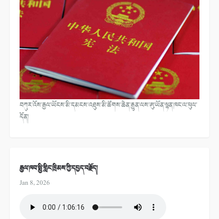
བཀུར་འོས་རྒྱལ་ཡོངས་མི་དམངས་འཐུས་མི་ཚོགས་ཆེན་རྒྱུན་ལས་ཨུ་ཡོན་ལྷན་ཁང་ལ་ཕུལ་
དོན།
རྒྱལ་ཁབ་སྤྱི་གླིང་ཁྲིམས་ཀྱི་དཔྱད་བརྗོད།
Jan 8, 2026