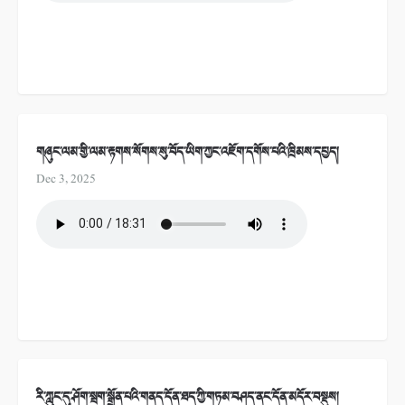
གཞུང་ལམ་གྱི་ལམ་རྟགས་སོགས་སུ་བོད་ཡིག་ཀྱང་འཇོག་དགོས་པའི་ཁྲིམས་དཔྱད།
Dec 3, 2025
རི་ཀླུང་དུ་ཤོག་སྦག་སྒྲོན་པའི་གནད་དོན་ཐད་ཀྱི་གཏམ་བཤད་ནང་དོན་མདོར་བསྡུས།