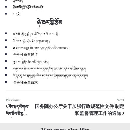
རླུང་འཕྲིན།
ཁྲིམས་དོན་བློ་འདྲིའི་འགེངས་ཤོག
中文
ཉེ་ཆར་གྱི་རྩོམ
ཐ་སི་ཐིའི་རྙི་རུ་ཚུད་པའི་མི་རིགས་ས་ཁོངས་རང་སྐྱོང་།
མི་རིགས་དབྱེ་འབྱེད་སྐོར་གྱི་གཏམ་བཤད།
རྩ་ཁྲིམས་ལ་མཐུན་མིན་བརྟག་དཔྱད་གཏོང་བའི་བསམ་འཆར།
合宪性审查建议
རྒྱལ་ཁབ་སྤྱི་གླིང་ཁྲིམས་ཀྱི་དཔྱད་བརྗོད།
གཞུང་ལམ་གྱི་ལམ་རྟགས་སོགས་སུ་བོད་ཡིག་ཀྱང་འཇོག་དགོས་པའི་ཁྲིམས་དཔྱད།
རི་ཀླུང་དུ་ཤོག་སྦག་སྒྲོན་པའི་གནད་དོན་ཐད་ཀྱི་གཏམ་བཤད་ནང་དོན་མདོར་བསྡུས།
合宪性审查请求
Previous
Next
བོད་སྐད་ཡིག་ལ་
国务院办公厅关于加强行政规范性文件 制定
ཡིད་ཆེས་མི་བྱ...
和监督管理工作的通知