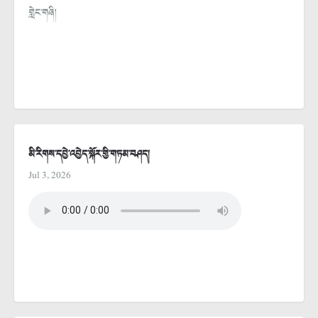
གླེང་གཞི།
མི་རིགས་དབྱེ་འབྱེད་སྐོར་གྱི་གཏམ་བཤད།
Jul 3, 2026