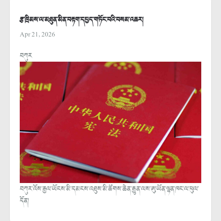
རྩ་ཁྲིམས་ལ་མཐུན་མིན་བརྟག་དཔྱད་གཏོང་བའི་བསམ་འཆར།
Apr 21, 2026
བཀུར
བཀུར་འོས་རྒྱལ་ཡོངས་མི་དམངས་འཐུས་མི་ཚོགས་ཆེན་རྒྱུན་ལས་ཨུ་ཡོན་ལྷན་ཁང་ལ་ཕུལ་
དོན།