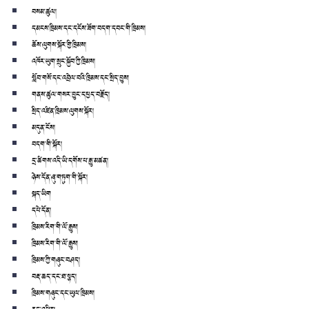
བསམ་ཚུལ།
དམངས་ཁྲིམས་དང་དངོས་ཟོག་བདག་དབང་གི་ཁྲིམས།
ཆོས་ལུགས་སྐོར་གྱི་ཁྲིམས།
འཁོར་ཡུག་སྲུང་སྐྱོབ་ཀྱི་ཁྲིམས།
སློབ་གསོ་དང་འབྲེལ་བའི་ཁྲིམས་དང་སྲིད་བྱུས།
གནས་ཚུལ་གསར་བྱུང་དཔྱད་བརྗོད།
སྲིད་འཛིན་ཁྲིམས་ལུགས་སྐོར།
མདུན་ངོས།
བདག་གི་སྐོར།
དྲ་ཚིགས་འདི་ཡི་དགོས་པ་རྒྱུ་མཚན།
ཉེས་དོན་ཞུ་གཏུག་གི་སྐོར།
སྐད་ཡིག
དཔེ་དོན།
ཁྲིམས་རིག་གི་ལོ་རྒྱུས།
ཁྲིམས་རིག་གི་ལོ་རྒྱུས།
ཁྲིམས་ཀྱི་གཞུང་བཤད།
བརྡ་ཆད་དང་ཐ་སྙད།
ཁྲིམས་གཞུང་དང་ཡུལ་ཁྲིམས།