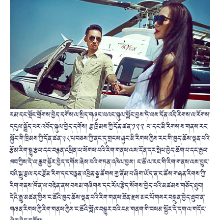
རམ་དང་སྡོང་གྲོགས་བྱེད་དགོས་ལ་སྲིད་གཞུང་ལའང་སྐུལ་སློང་བྱས་ཏེ་ལས་དོན་འདི་རིགས་ལ་རོགས་
དངུལ་སྤྲོད་པར་འབོད་སྐུལ་བྱེད་དགོས། རྩ་ཁྲིམས་ཀྱི་དོན་ཚན་༡༢༢ པ་་དང་མི་རིགས་ས་གནས་རང་
སྐྱོང་གི་ཁྲིམས་ཀྱི་དོན་ཚན་༣༨་པ་བཅས་ཀྱི་ནང་དུ་གྲངས་ཉུང་མི་རིགས་ཀྱིས་རང་གི་ཁྱད་ཆོས་ལྡན་པའི་
རྩོམ་རིག་སྒྱུ་རྩལ་དང་བརྙན་འཕྲིན་ལ་སོགས་པའི་རིག་གནས་ལས་དོན་དར་སྤེལ་བྱེད་ཆོག་པ་དང་རྒྱལ་
ཁབ་ཀྱིས་དེ་ལ་རྒྱབ་སྐྱོར་བྱེད་དགོས་ཞེས་པའི་གཏན་འཁེལ་བྱས། ང་ཚོ་ལ་རང་གི་རིག་གནས་ལས་བྱུང་
བའི་སྒྱུ་རྩལ་དང་རྩོམ་རིག་དང་བརྙན་འཕྲིན་སྣ་ཚོགས་གྱ་ནོམ་པ་ཞིག་ཡོད་ན་ང་ཚོས་གཞན་རིགས་ཀྱི་
རིག་གནས་ཁོ་ན་ལ་བརྟེན་ནས་བསམ་གཞིགས་དང་རོལ་རྩེད་སོགས་བྱེད་པའི་མཚམས་གཅོད་ཐུབ།
དེའི་རྒྱུ་མཚན་གྱིས་ང་ཚོའི་ཁྱད་ཆོས་ལྡན་པའི་རིག་གནས་ཐོན་རྫས་མང་པོ་གསར་བསྐྲུན་བྱེད་ཐུབ་ན་
གཞན་རིགས་ཀྱི་རིག་གནས་ཀྱིས་ང་ཚོའི་བློ་ཁ་བསྒྱུར་བའི་ངམ་གནག་གི་བསམ་སྦྱོར་དེ་དག་ལ་གདོང་