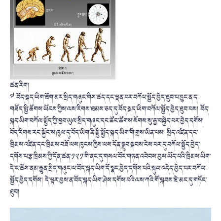
ཚན་རིག།
༧ བོད་སྐད་ཡིག་ཐོག་མར་སྲིད་གཞུང་གིས་ཚད་དང་ལྡན་པར་བཀོལ་སྤྱོད་བྱེད་ཐུབ་པ་བྱུང་ན་ད་
གཟོད་སྤྱི་ཚོགས་ཡོངས་ཀྱིས་ལས་རིགས་ཐམས་ཅད་དུ་བོད་སྐད་ཡིག་བཀོལ་སྤྱོད་བྱེད་ཐུབ་པས། བོད་
སྐད་ཡིག་བཀོལ་སྤྱོད་ཀྱི་ཁྱབ་ཡུལ་སྲིད་གཞུང་དང་ཚོང་ཚོགས་སོགས་སུ་རྒྱ་བསྐྱེད་པར་བྱེད་དགོས།
བོད་རིགས་རང་སྐྱོང་ས་ཁུལ་དུ་བོད་ཡིག་ནི་སྤྱི་སྤྱོད་སྐད་ཡིག་གི་གྲས་ཡིན་པས། སྲིད་འཛིན་དང་
ཁྲིམས་འཛིན་དང་ཁྲིམས་བཟོ་ལས་ཁུངས་ཀྱིས་ལས་དོན་སྒྲུབ་སྐབས་ངེས་པར་དུ་བཀོལ་སྤྱོད་བྱེད་
དགོས་པ་རྩ་ཁྲིམས་ཀྱི་དོན་ཚན་༡༢༡་གི་ནང་དུ་གསལ་བོར་གཏན་འབེབས་བྱས་ཡོད་པའི་ཁྲིམས་ཡིག་
དེ་ང་ཚོས་ནམ་རྒྱུན་སྲིད་གཞུང་ལ་བོད་སྐད་ཡིག་དོ་སྣང་བྱེད་དགོས་པའི་སྐུལ་འདེད་བྱེད་པར་བཀོལ་
སྤྱོད་བྱེད་དགོས། དེ་ལྟར་བྱས་ན་བོད་སྐད་ཡིག་ཤེས་དགོས་པའི་ལས་ཀའི་གོ་སྐབས་ཇེ་མང་དུ་གཏོང་
ཐུབ།