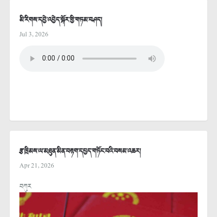
མི་རིགས་དབྱེ་འབྱེད་སྐོར་གྱི་གཏམ་བཤད།
Jul 3, 2026
རྩ་ཁྲིམས་ལ་མཐུན་མིན་བརྟག་དཔྱད་གཏོང་བའི་བསམ་འཆར།
Apr 21, 2026
བཀུར