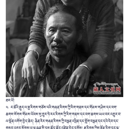
ཐར་ལོ།
༤ ང་ཚོའི་རྒྱུད་ལ་རྒྱ་རིགས་གཙོས་པའི་གཞན་རིགས་ཀྱི་རིག་གནས་དང་གོམས་གཤིས་དང་བག་
ཆགས་སོགས་གོམས་ལོབས་སུ་གྱུར་ཏེ་རང་རིགས་ཀྱི་རིག་གནས་དང་བག་ཆགས་ཡལ་བར་འགྱུར་བ་
ལ་སྔོན་འགོག་བྱེད་ཆེད། ཉིན་རེར་གཞན་རིགས་ཀྱི་བརྙན་འཕྲིན་དང་གློག་བརྙན་དང་དཔེ་དེབ་དང་
གསར་འགྱུར་སོགས་ལ་ལྟ་ཉན་གྱི་དུས་ཚོད་ཚོད་འཛིན་བྱེད་དགོས། རྒྱ་རིགས་ཀྱིས་རྩོམ་རིག་དང་སྒྱུ་