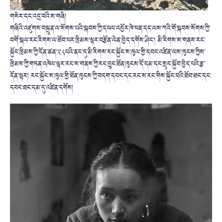
གསེར་དང་འདྲ་བའི་ས་གཞི།
གཞིའི་འཛུགས་བསྐྲུན་ལ་སོགས་པའི་སྐབས་ཀྱི་དཔལ་འབྱོར་ཁེ་ཕན་དང་ལས་ཀའི་གོ་སྐབས་སོགས་ཀྱི་
བགོ་སྐལ་རང་རིགས་ལ་ཐོབ་པར་ཁྲིམས་ལྟར་བརྩོན་ལེན་བྱེད་དགོས་ཤིང་། མི་རིགས་ས་གནས་རང་
སྐྱོང་ཁྲིམས་ཀྱི་དོན་ཚན་༢༨པའི་ནང་དུ་མི་རིགས་རང་སྐྱོང་ས་ཁུལ་གྱི་དབང་འཛིན་ལས་ཁུངས་ཀྱིས་
ཁྲིམས་ཀྱི་གཏན་འཁེལ་ལྟར་རང་ས་གནས་ཀྱི་རང་བྱུང་ཐོན་ཁུངས་དོ་དམ་དང་སྲུང་སྐྱོབ་བྱེད་པའི་རྩ་
དོན་ལྟར། རང་སྐྱོང་ས་ཁུལ་གྱི་ཐོན་ཁུངས་ཀྱི་བདག་དབང་དང་རང་ས་རང་གིས་སྐྱོང་བའི་ཐོབ་ཐང་དང་
དབང་ཐང་དམ་དུ་འཛིན་དགོས།