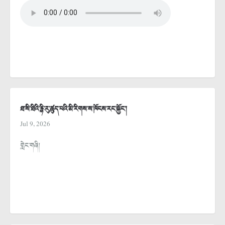
ཐ་སི་ཐིའི་རྙི་རུ་ཚུད་པའི་མི་རིགས་ས་ཁོངས་རང་སྐྱོང་།
Jul 9, 2026
གླེང་གཞི།