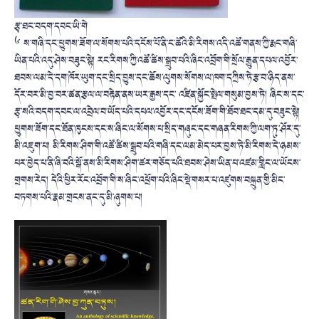
རྩྭ་ཐང་བདག་དབང་ཡི་གེ
༦ ས་གཞི་དང་ཕྱུགས་ཟོག་ལ་སོགས་པའི་དངོས་པོ་ནི་ང་ཚོའི་མི་རིགས་འདི་འཚོ་གནས་ཀྱི་རྨང་གཞི་
ཡིན་པའི་འདུ་ཤེས་བཟུང་སྟེ། རང་རིགས་ཀྱི་འཚོ་ཚིས་སྒྲུབ་པའི་ཞིང་འབྲོག་གི་སྲོལ་རྒྱུན་དཔལ་འབྱོར་
ཐབས་ལམ་དེ་དག་ཁོར་ཡུག་དང་སྲིད་བྱུས་དང་ཆོས་ལུགས་སོགས་ལ་ཁག་དཀྲིས་ཏེ་རྩ་བ་ཉིད་ནས་
དོར་བར་མི་བྱ་བར་ཚན་རྩལ་ལ་བརྟེན་ནས་ཡར་རྒྱས་དང་ འཛིན་སྐྱོང་སྤེལ་གསུམ་བྱས་ཏེ། ཞིང་ས་དང་
རྩྭ་སའི་བདག་དབང་ལ་འབྲེལ་བ་ཡོད་པའི་དཔལ་འབྱོར་དང་དངོས་ཟོག་གི་ཐོབ་ཐང་དམ་དུ་བཟུང་སྟེ།
ཕྱུགས་ཟོག་དང་ཐོན་ཁུངས་དང་ས་ཞིང་ལ་སོགས་པ་སྲིད་གཞུང་དང་གཞན་རིགས་ཀྱི་ལག་ཏུ་ཤོར་དུ་
མི་འཇུག་པ། མི་རིགས་ཤིག་གི་འཚོ་ཚིས་སྒྲུབ་པའི་གཞི་དང་ལམ་མེད་པར་བྱས་ཏེ་མི་རིགས་དེ་ཉམས་
པར་བྱེད་པ་ནི་ཞི་བའི་སྒོ་ནས་མི་རིགས་ཤིག་ཚར་གཅོད་པའི་ཐབས་ཤེས་ཡིན་པ་འཛམ་གླིང་ལ་ཡོངས་
གྲགས་རེད། དེའི་ཕྱིར་རོང་འབྲོག་གི་ས་ཞིང་འཕྲོག་པའི་ཞིང་སྡེ་གསར་པ་འཛུགས་བསྐྲུན་གྱི་མིང་
བཏགས་པའི་རྣམ་གྲངས་ནང་དུ་མི་ཞུགས་པ།