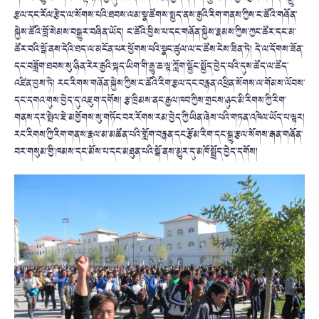
རྩལ་དང་རོལ་རྩེད་ལ་སོགས་པའི་ཐབས་ལམ་སྣ་ཚོགས་སྤྱད་ནས་རྒྱའི་རིག་གནས་ཀྱིས་ང་ཚོའི་གཞོན་
སྐྱེས་ཚོའི་བློ་སེམས་བསྒྱུར་བཞིན་ཡོད། ང་ཚོའི་བྱིས་པ་དང་གཞོན་སྐྱེས་རྣམས་ཀྱིས་ཀྱང་ཚོར་དང་མ་
ཚོར་བའི་སྒོ་ནས་དེའི་ཐད་ལ་མངོན་པར་ཕྱོགས་པའི་སྣང་ཚུལ་ལ་ང་ཚོས་ངེས་ཟིན་ཏེ། དེ་ལ་དོགས་ཟོན་
དང་བཟློག་ཐབས་སུ་ཉིན་རེར་རྒྱའི་སྐད་ཡིག་གི་རྒྱུ་ཆ་ལྟ་ཀློག་སྦྱོང་སྤྱོད་བྱེད་པའི་དུས་ཚོད་ལ་ཚོད་
འཛིན་བྱས་ཏེ། རང་རིགས་གཞོན་སྐྱེས་ཀྱིས་ང་ཚོའི་རིག་རྩལ་དང་བརྙན་འཕྲིན་སོགས་ལ་གོམས་ལོབས་
དང་དགའ་གུས་བྱེད་དུ་འཇུག་དགོས། རྩ་ཁྲིམས་ནང་རྒྱལ་ཁབ་ཀྱིས་གྲངས་ཉུང་མི་རིགས་ཀྱི་རིག་
གནས་དར་སྤེལ་ཇེ་མགྱོགས་སུ་གཏོང་བར་རོགས་རམ་བྱེད་ཀྱི་ཡིན་ཞེས་པའི་གཏན་འཁེལ་ཡོད་པ་ལྟར།
རང་རིགས་ཀྱི་རིག་གནས་རྣལ་མ་མཚོན་པའི་གློག་བརྙན་དང་རྩོམ་རིག་དང་སྒྱུ་རྩལ་སོགས་རྒན་གཞོན་
བར་གསུམ་གྱི་ཁམས་དང་མོས་པ་དང་མཐུན་པའི་སྒོ་ནས་མྱུར་དུ་མཁོ་སྤྲོད་བྱེད་དགོས།