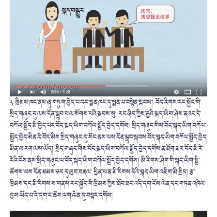
༨ ཁྲིམས་ཁང་ནས་ཞུ་གཏུག་བྱེད་པ་དང་སྨན་ཁང་དུ་སྨན་པ་བསྟེན་སྐབས་། བོད་རིགས་རང་སྐྱོང་གི་
སྲིད་གཞུང་དུ་ལས་དོན་སྒྲུབ་པ་ལ་སོགས་པའི་སྐབས་སུ། རང་ཉིད་ཀྱིས་རྒྱའི་སྐད་ཡིག་ཤེས་ནའང་དེ་
བཀོལ་སྤྱོད་མི་བྱེད་པར་བོད་སྐད་ཡིག་བཀོལ་སྤྱོད་བྱེད་དགོས། སྲིད་གཞུང་གིས་བོད་སྐད་ཡིག་བཀོལ་
སྤྱོད་བྱེད་མིན་དེ་བོད་མིས་སྲིད་གཞུང་དུ་སོང་ནས་ལས་དོན་སྒྲུབ་སྐབས་བོད་སྐད་ཡིག་བཀོལ་སྤྱོད་བྱེད་
མིན་ལ་རག་ལས་ཡོད། སྲིད་གཞུང་གིས་བོད་སྐད་ཡིག་བཀོལ་སྤྱོད་བྱེད་དགོས་ན་ཐོག་མར་བོད་མི་རེ་
རེའི་ངོས་ནས་སྲིད་གཞུང་ལ་བོད་སྐད་ཡིག་བཀོལ་སྤྱོད་བྱེད་དགོས། མི་རིགས་ཤིག་གི་སྐད་ཡིག་སྤྱི་
ཚོགས་ལས་དོན་ཐམས་ཅད་དུ་ཁྱབ་བརྡལ་ ཕྱིན་པ་ན་མི་རིགས་དེའི་སྐད་ཡིག་འཇིག་མི་སྲིད། རྩ་
ཁྲིམས་དང་མི་རིགས་ས་གནས་རང་སྐྱོང་གི་ཁྲིམས་ཀྱིས་ཐོབ་ཐང་འདི་དག་ངོས་ལེན་དང་གཏན་འཁེལ་
བྱས་ཡོད་པ་དེ་དག་ང་ཚོས་ལག་ལེན་དུ་བསྟར་དགོས།