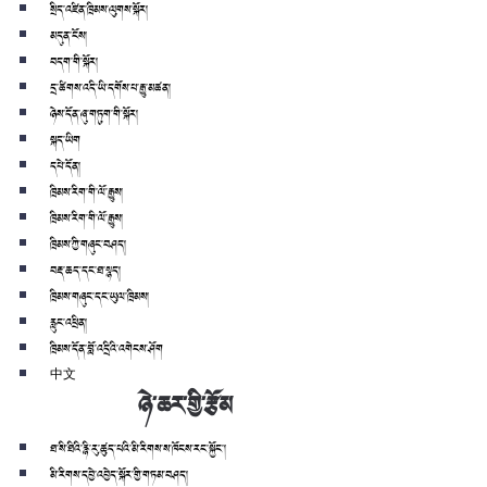
སྲིད་འཛིན་ཁྲིམས་ལུགས་སྐོར།
མདུན་ངོས།
བདག་གི་སྐོར།
དྲ་ཚིགས་འདི་ཡི་དགོས་པ་རྒྱུ་མཚན།
ཉེས་དོན་ཞུ་གཏུག་གི་སྐོར།
སྐད་ཡིག
དཔེ་དོན།
ཁྲིམས་རིག་གི་ལོ་རྒྱུས།
ཁྲིམས་རིག་གི་ལོ་རྒྱུས།
ཁྲིམས་ཀྱི་གཞུང་བཤད།
བརྡ་ཆད་དང་ཐ་སྙད།
ཁྲིམས་གཞུང་དང་ཡུལ་ཁྲིམས།
རླུང་འཕྲིན།
ཁྲིམས་དོན་བློ་འདྲིའི་འགེངས་ཤོག
中文
ཉེ་ཆར་གྱི་རྩོམ
ཐ་སི་ཐིའི་རྙི་རུ་ཚུད་པའི་མི་རིགས་ས་ཁོངས་རང་སྐྱོང་།
མི་རིགས་དབྱེ་འབྱེད་སྐོར་གྱི་གཏམ་བཤད།