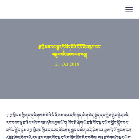
རྩ་ཁྲིམས་དང་སྦྱར་ཏེ་བོད་མིའི་ངོ་བོ་མི་བརླག་པར་
བསྲུང་བའི་ཐབས་ལམ་བཅུ།
21 Oct 2018 |
༡ རྩ་ཁྲིམས་ཀྱི་ནང་དུ་རིགས་སོ་སོའི་མི་རིགས་ལ་རང་གི་སྐད་ཡིག་བེད་སྤྱོད་དང་སློབ་སྦྱོང་བྱེད་པའི་
རང་དབང་ལྡན་ཞེས་པའི་གཏན་འཁེལ་བྱས་ཡོད། བོད་མི་ཞིག་ཡིན་ཚེ་བོད་སྐད་ཡིག་སློབ་སྦྱོང་དང་
བཀོལ་སྤྱོད་བྱས་ན་རྩ་ཁྲིམས་ཀྱི་རང་དབང་ལོངས་སུ་སྤྱད་པ་ཡིན་པ་དེ་ཤེས་པར་བྱས་ཏེ་གོ་སྐབས་དམ་
འཛིན་གྱིས་བྱིས་པའི་དུས་ནས་བཟུང་བོད་སྐད་ཡིག་སྦྱོང་སྤྱོད་བྱེད་དགོས། གཞན་རིགས་ཀྱི་སྐད་ཡིག་