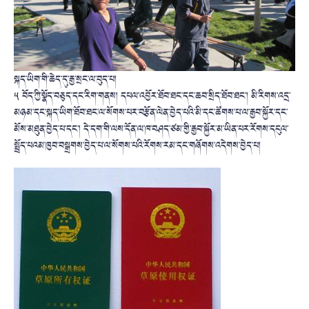
སྐད་ཡིག་གི་ཆེད་དུ་རྒྱ་སྲང་ལ་བུད་པ།
༥ བོད་ཀྱི་སྣོད་བཅུད་དང་རིག་གནས། དཔལ་འབྱོར་ཐོབ་ཐང་དང་ཆབ་སྲིད་ཐོབ་ཐང་། མི་རིགས་འདྲ་
མཉམ་དང་སྐད་ཡིག་ཐོབ་ཐང་ལ་སོགས་པར་བརྩོན་ལེན་བྱེད་པའི་མི་དང་ཚོགས་པ་ལ་རྒྱབ་སྐྱོར་དང་
མོས་མཐུན་བྱེད་པ་དང་། དེ་དག་གི་ལས་དོན་ལ་ཁ་བཤད་ཙམ་གྱི་རྒྱབ་སྐྱོར་མ་ཡིན་པར་རོགས་དངུལ་
སྤྲོད་པའམ་ཁྱབ་བསྒྲགས་བྱེད་པ་ལ་སོགས་པའི་རོགས་རམ་དང་གཞོགས་འདེགས་བྱེད་པ།