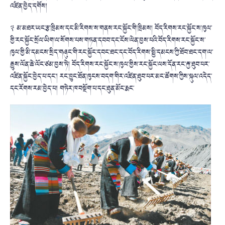
འཛིན་བྱེད་དགོས།
༣ མ་མཐར་ཡང་རྩ་ཁྲིམས་དང་མི་རིགས་ས་གནས་རང་སྐྱོང་གི་ཁྲིམས། བོད་རིགས་རང་སྐྱོང་ས་ཁུལ་
གྱི་རང་སྐྱོང་སྲོལ་ཡིག་ལ་སོགས་པས་གཏན་དབབ་དང་ངོས་ལེན་བྱས་པའི་བོད་རིགས་རང་སྐྱོང་ས་
ཁུལ་གྱི་མི་དམངས་སྲིད་གཞུང་གི་རང་སྐྱོང་དབང་ཐང་དང་བོད་རིགས་སྤྱི་དམངས་ཀྱི་ཐོབ་ཐང་དག་ལ་
རྒྱུས་ལོན་ཆེ་ལོང་ཙམ་བྱས་ཏེ། བོད་རིགས་རང་སྐྱོང་ས་ཁུལ་གྱིས་རང་སྐྱོང་ལས་དོན་རང་རྐྱ་ཐུབ་པར་
འཛིན་སྐྱོང་བྱེད་པ་དང་། རང་བྱུང་ཐོན་ཁུངས་བདག་གིར་འཛིན་ཐུབ་པར་མང་ཚོགས་ཀྱིས་སྐུལ་འདེད་
དང་རོགས་རམ་བྱེད་པ། གཏེར་ཁ་བསྔོག་པ་དང་ཐུན་མོང་རྨང་