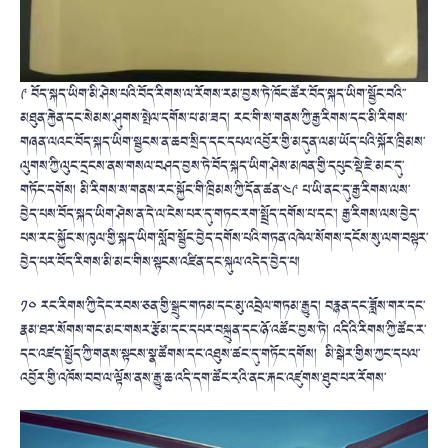
༩ བོད་སྐད་ཡིག་མི་ཤེས་པའི་བོད་རིགས་ལ་རོགས་རམ་བྱས་ཏེ་ཁོང་ཚོར་བོད་སྐད་ཡིག་སྦྱོང་བའི་་
མཐུན་རྐྱེན་དང་སེམས་ཤུགས་སྤེལ་དགོས་པ་མ་ཟད། རང་གི་ས་གནས་ཀྱི་རྒྱ་རིགས་དང་མི་རིགས་
གཞན་ལའང་བོད་སྐད་ཡིག་སྦྱངས་ན་ཆབ་སྲིད་དང་དཔལ་འབྱོར་གྱི་མདུན་ལམ་ཡོད་པའི་སྐོར་ཁྲིམས་
ལུགས་ཀྱི་ལུང་དྲངས་ནས་གསལ་བཤད་བྱས་ཏེ་བོད་སྐད་ཡིག་ཤེས་མཁན་གྱི་དཔུང་སྡེ་ཇེ་མང་དུ་
གཏོང་དགོས། མི་རིགས་ས་གནས་རང་སྐྱོང་གི་ཁྲིམས་ཀྱི་དོན་ཚན་༤༩ པ་ཡི་ནང་དུ་རྒྱ་རིགས་ལས་
བྱེད་པས་བོད་སྐད་ཡིག་ཤེས་ན་དེ་ལ་ངེས་པར་དུ་གཏང་རག་སྤྲོད་དགོས་པ་དང་། རྒྱ་རིགས་ལས་བྱེད་
པས་རང་སྐྱོང་ས་ཁུལ་གྱི་སྐད་ཡིག་སློབ་སྦྱོང་བྱེད་དགོས་པའི་གཏན་འཁེལ་སོགས་དངོས་སུ་ལག་བསྟར་
བྱེད་པར་བོད་རིགས་མི་མང་གིས་སྟངས་འཛིན་དང་སྐུལ་འདེད་བྱེད་པ།
༡༠ རང་རིགས་ཀྱི་དེང་རབས་ཅན་གྱི་སྒྲུང་གཏམ་དང་མུ་འབྲེལ་གཏམ་རྒྱུད། བརྙན་དང་ཟློས་གར་དང་
རྣམ་ཐར་སོགས་གང་མང་གསར་རྩོམ་དང་དཔར་བསྐྲུན་དང་ཉོ་འཚོང་བྱས་ཏེ། འདིའི་རིགས་ཀྱི་ཚོང་ར་
དང་འཛད་སྤྱོད་ཀྱི་གནས་སྟངས་སྣ་ཚོགས་དང་འཐུས་ཚང་དུ་གཏོང་དགོས། མི་སྒེར་གྱིས་ཀྱང་དཔལ་
འབྱོར་གྱི་འཁོས་བབ་ལ་ལྟོས་ནས་རྒྱུ་ཆ་འདི་དག་ཚོང་རྭའི་ནང་རྐང་འཛུགས་ཐུབ་པར་རོགས་