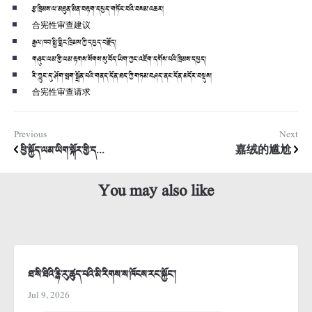
རྩ་ཁྲིམས་ལ་མཐུན་མིན་བརྟག་དཔྱད་གཏོང་བའི་བསམ་འཆར།
合宪性审查建议
རྒྱལ་ཁབ་སྤྱི་གླིང་ཁྲིམས་ཀྱི་དཔྱད་བརྗོད།
གཞུང་ལམ་གྱི་ལམ་རྟགས་སོགས་སུ་བོད་ཡིག་ཀྱང་འཇོག་དགོས་པའི་ཁྲིམས་དཔྱད།
རི་ཀླུང་དུ་ཤོག་སྦག་སྒྲོན་པའི་གནད་དོན་ཐད་ཀྱི་གཏམ་བཤད་ནང་དོན་མདོར་བསྡུས།
合宪性审查请求
Previous
Next
ཕྱི་སྐྱོད་ལམ་ཡིག་སྐོར་གྱི་ད...
嘉绒的尴尬
You may also like
ཐ་སི་ཐིའི་རྙི་རུ་ཚུད་པའི་མི་རིགས་ས་ཁོངས་རང་སྐྱོང་།
Jul 9, 2026