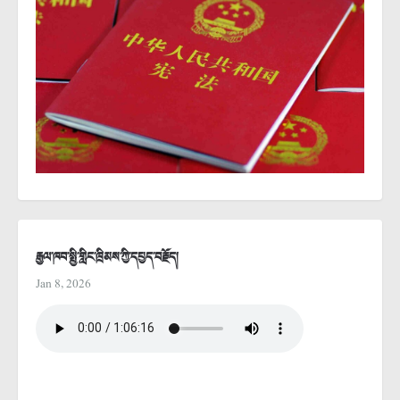
རྒྱལ་ཁབ་སྤྱི་གླིང་ཁྲིམས་ཀྱི་དཔྱད་བརྗོད།
Jan 8, 2026