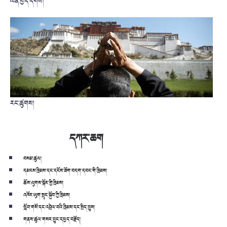
ལེན་བྱེད་དགོས།
རང་ཚུགས།
དཀར་ཆག
བསམ་ཚུལ།
དམངས་ཁྲིམས་དང་དངོས་ཟོག་བདག་དབང་གི་ཁྲིམས།
ཆོས་ལུགས་སྐོར་གྱི་ཁྲིམས།
འཁོར་ཡུག་སྲུང་སྐྱོབ་ཀྱི་ཁྲིམས།
སློབ་གསོ་དང་འབྲེལ་བའི་ཁྲིམས་དང་སྲིད་བྱུས།
གནས་ཚུལ་གསར་བྱུང་དཔྱད་བརྗོད།