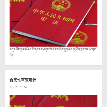
བཀུར་འོས་རྒྱལ་ཡོངས་མི་དམངས་འཐུས་མི་ཚོགས་ཆེན་རྒྱུན་ལས་ཨུ་ཡོན་ལྷན་ཁང་ལ་ཕུལ་
དོན།
合宪性审查建议
Apr 21, 2026