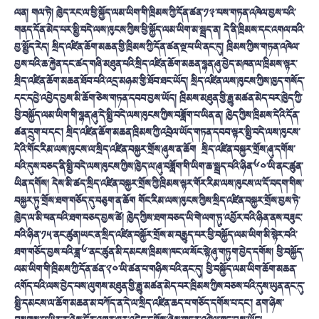
ལན།
གལ་ཏེ། ཁྱེད་རང་ལ་ཕྱི་སྐྱོད་ལམ་ཡིག་གི་ཁྲིམས་ཀྱི་དོན་ཚན་༡༣་པས་གཏན་འཁེལ་བྱས་པའི་
གནད་དོན་མེད་པར་སྤྱི་བདེ་ལས་ཁུངས་ཀྱིས་ཕྱི་སྐྱོད་ལམ་ཡིག་མ་སྤྲད་ན།
དེ་ནི་ཁྲིམས་དང་འགལ་བའི་
བྱ་སྤྱོད་རེད།
སྲིད་འཛིན་ཆོག་མཆན་གྱི་ཁྲིམས་ཀྱི་དོན་ཚན་ལྔ་པ་ཡི་ནང་དུ།
ཁྲིམས་ཀྱིས་གཏན་འཁེལ་
བྱས་པའི་ཆ་རྐྱེན་དང་ཚད་གཞི་མཐུན་པའི་སྲིད་འཛིན་ཆོག་མཆན་སྙན་ཞུ་བྱེད་མཁན་ལ་ཁྲིམས་ལྟར་
སྲིད་འཛིན་ཆོག་མཆན་ཐོབ་པའི་འདྲ་མཉམ་གྱི་ཐོབ་ཐང་ཡོད།
སྲིད་འཛིན་ལས་ཁུངས་ཀྱིས་ཁྱད་གསོད་
དང་དབྱེ་འབྱེད་བྱས་མི་ཆོག་ཅེས་གཏན་དབབ་བྱས་ཡོད།
ཁྲིམས་མཐུན་གྱི་རྒྱུ་མཚན་མེད་པར་ཁྱེད་ཀྱི་
ཕྱི་བསྐྱོད་ལམ་ཡིག་གི་སྙན་ཞུ་དེ་སྤྱི་བདེ་ལས་ཁུངས་ཀྱིས་བཟློག་པ་ཡིན་ན།
ཁྱེད་ཀྱིས་ཁྲིམས་དེའི་དོན་
ཚན་དྲུག་པ་དང་།
སྲིད་འཛིན་ཆོག་མཆན་ཁྲིམས་ཀྱི་འབྲེལ་ཡོད་གཏན་དབབ་ལྟར་སྤྱི་བདེ་ལས་ཁུངས་
དེའི་གོང་རིམ་ལས་ཁུངས་ལ་སྲིད་འཛིན་བསྐྱར་གྲོས་ཞུས་ན་ཆོག
སྲིད་འཛིན་བསྐྱར་གྲོས་ཞུ་དགོས་
པའི་དུས་བཅད་ནི་སྤྱི་བདེ་ལས་ཁུངས་ཀྱིས་ཁྱེད་ལ་ཞུ་བཟློག་གི་ཡིག་ཆ་སྤྲད་པའི་ཉིན་༦༠་ཡི་ནང་ཚུན་
ཡིན་དགོས།
དེས་མི་ཚད་སྲིད་འཛིན་བསྐྱར་གྲོས་ཀྱི་ཁྲིམས་ལྟར་གོར་རིམ་ལས་ཁུངས་ལ་དོ་བདག་གིས་
བསྐྱར་ཏུ་གྲོས་ཐག་གཅོད་དུ་བཅུག་ན་ཆོག
གོང་རིམ་ལས་ཁུངས་ཀྱིས་སྲིད་འཛིན་བསྐྱར་གྲོས་བྱས་ཏེ་
ཁྱེད་ལ་མི་ཕན་པའི་ཐག་བཅད་བྱས་ཚེ།
ཁྱེད་ཀྱིས་ཐག་བཅད་ཡི་གེ་ལག་ཏུ་འབྱོར་བའི་ཉིན་ནས་བཟུང་
བའི་ཉིན་༡༥་ནང་ཚུན།ཡང་ན་སྲིད་འཛིན་བསྐྱོར་གྲོས་མ་བརྒྱུད་པར་ཕྱི་བསྐྱོད་ལམ་ཡིག་མི་སྟེར་བའི་
ཐག་གཅོད་བྱས་པའི་ཟླ་༦་ནང་ཚུན་མི་དམངས་ཁྲིམས་ཁང་ལ་སོང་སྟེ་ཞུ་གཏུག་བྱེད་དགོས།
ཕྱི་བསྐྱོད་
ལམ་ཡིག་གི་ཁྲིམས་ཀྱི་དོན་ཚན་༢༠་ཡི་ཚན་པ་གཉིས་པའི་ནང་དུ།
ཕྱི་བསྐྱོད་ལམ་ཡིག་ཆོག་མཆན་
འགོད་པའི་ལས་བྱེད་པས་ལུགས་མཐུན་གྱི་རྒྱུ་མཚན་མེད་པར་ཁྲིམས་ཀྱིས་བཅས་པའི་དུས་ཡུན་ནང་དུ་
སྤྱི་དམངས་ལ་ཆོག་མཆན་མ་བཀོད་ན་དེ་ལ་སྲིད་འཛིན་ཆད་པ་གཅོད་དགོས་པ་དང་།
ནག་ཉེས་