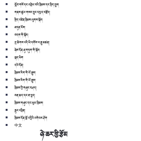
སློབ་གསོ་དང་འབྲེལ་བའི་ཁྲིམས་དང་སྲིད་བྱུས།
གནས་ཚུལ་གསར་བྱུང་དཔྱད་བརྗོད།
སྲིད་འཛིན་ཁྲིམས་ལུགས་སྐོར།
མདུན་ངོས།
བདག་གི་སྐོར།
དྲ་ཚིགས་འདི་ཡི་དགོས་པ་རྒྱུ་མཚན།
ཉེས་དོན་ཞུ་གཏུག་གི་སྐོར།
སྐད་ཡིག
དཔེ་དོན།
ཁྲིམས་རིག་གི་ལོ་རྒྱུས།
ཁྲིམས་རིག་གི་ལོ་རྒྱུས།
ཁྲིམས་ཀྱི་གཞུང་བཤད།
བརྡ་ཆད་དང་ཐ་སྙད།
ཁྲིམས་གཞུང་དང་ཡུལ་ཁྲིམས།
རླུང་འཕྲིན།
ཁྲིམས་དོན་བློ་འདྲིའི་འགེངས་ཤོག
中文
ཉེ་ཆར་གྱི་རྩོམ