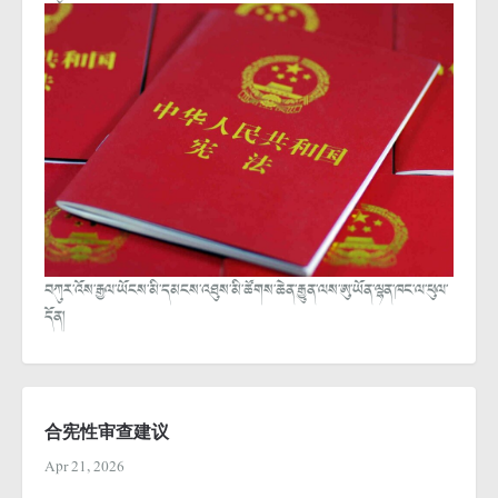
བཀུར་འོས་རྒྱལ་ཡོངས་མི་དམངས་འཐུས་མི་ཚོགས་ཆེན་རྒྱུན་ལས་ཨུ་ཡོན་ལྷན་ཁང་ལ་ཕུལ་
དོན།
合宪性审查建议
Apr 21, 2026