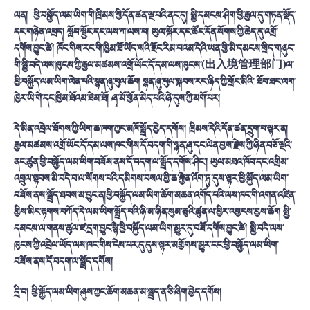
ལན།
ཕྱི་བསྐྱོད་ལམ་ཡིག་གི་ཁྲིམས་ཀྱི་དོན་ཚན་ལྔ་པའི་ནང་དུ།
སྤྱི་དམངས་ཤིག་ཕྱི་རྒྱལ་དུ་གཏན་སྡོད་
དང་གཉེན་འཕྲད།
སློབ་སྦྱོང་དང་ལས་ཀ་ལས་པ།
ཡུལ་སྐོར་དང་ཚོང་དོན་སོགས་ཀྱི་ཆེད་དུ་འགྲོ་
དགོས་བྱུང་ཚེ།
ཁོང་གིས་རང་གི་ཁྱིམ་ཐོ་ཡོད་སའི་རྫོང་རིམ་པའམ་དེའི་ཡན་གྱི་མི་དམངས་སྲིད་གཞུང་
གི་སྤྱི་བདེ་ལས་ཁུངས་ཀྱི་རྒྱལ་མཚམས་འགྲོ་ཡོང་དོ་དམ་ལས་ཁུངས་
(
出入境管理部
门
)
ལ་
ཕྱི་བསྐྱོད་ལམ་ཡིག་ལེན་པའི་སྙན་ཞུ་ཕུལ་ཆོག
སྙན་ཞུ་ཕུལ་སྐབས་རང་ཉིད་ཀྱི་གྲོང་མིའི་
ཐོབ་ཐང་ལག་
ཁྱེར་ཡི་གེ་དང་ཁྱིམ་ཐོའམ་ཐེམ་ཐོ།
ཞྭ་མོ་གྱོན་མེད་པའི་ཉེ་དུས་ཀྱི་
མགོ་པར།
དེ་མིན་འབྲེལ་ཐོགས་ཀྱི་ཡིག་ཆ་ཁག་ཀྱང་མཁོ་སྤྲོད་བྱེད་དགོས། ཁྲིམས་དེའི་དོན་ཚན་དྲུག་པ་ལྟར་ན།
རྒྱལ་མཚམས་འགྲོ་ཡོང་དོ་དམ་ལས་ཁང་གིས་དོ་བདག་གི་སྙན་ཞུ་དང་ལེན་བྱས་རྗེས་ཀྱི་ཉིན་བཅོ་ལྔའི་
ནང་ཚུན་ཕྱི་བསྐྱོད་ལམ་ཡིག་བཟོས་ནས་དོ་བདག་ལ་སྤྲོད་དགོས་ཤིང་།
ཡུལ་མཐའ་ཁོབ་དང་འགྲིམ་
འགྲུལ་སྟབས་མི་བདེ་བ་ལ་སོགས་པའི་དམིགས་བསལ་གྱི་ཆ་རྐྱེན་འོག་ཏུ་དུས་ལྟར་ཕྱི་སྐྱོད་ལམ་ཡིག་
བཟོས་ནས་སྤྲོད་ཐབས་མ་བྱུང་ན།ཕྱི་བསྐྱོད་ལམ་ཡིག་ཆོག་མཆན་འགོད་པའི་ལས་ཁང་གི་འགན་འཛིན་
གྱིས་མིང་རྟགས་བཀོད་དེ་ལམ་ཡིག་སྤྲོད་པའི་ཉི་མ་ཉིན་སུམ་ཅུའི་ཚུན་ལ་ཕྱིར་འགྱངས་བྱས་ཆོག
སྤྱི་
དམངས་ལ་གནས་ཚུལ་ཛ་དྲག་བྱུང་སྟེ་ཕྱི་བསྐྱོད་ལམ་ཡིག་མྱུར་དུ་བཟོ་དགོས་བྱུང་ཚེ།
སྤྱི་བདེ་ལས་
ཁུངས་ཀྱི་འབྲེལ་ཡོད་ལས་ཁང་གིས་ངེས་པར་དུ་དུས་ལྟར་མགྱོགས་མྱུར་ངང་ཕྱི་བསྐྱོད་ལམ་ཡིག་
བཟོས་ནས་དོ་བདག་ལ་སྤྲོད་དགོས།
དྲི་བ།
ཕྱི་སྐྱོད་ལམ་ཡིག་ཞུས་ཀྱང་ཆོག་མཆན་མ་སྤྲད་ན་ཅི་ཞིག་བྱེད་དགོས།