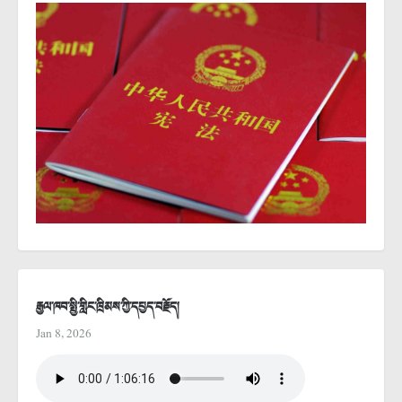
རྒྱལ་ཁབ་སྤྱི་གླིང་ཁྲིམས་ཀྱི་དཔྱད་བརྗོད།
Jan 8, 2026