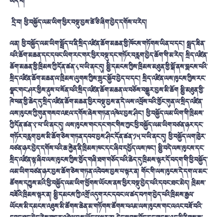
ཡོད་པ།
དྲི་བ།
ཕྱི་བསྐྱོད་ལམ་ཡིག་ཕྱིར་བསྡུ་བྱས་ཚེ་ཅི་ཞིག་བྱེད་དགོས་པ་རེད།
ལན།
ཕྱི་བསྐྱོད་ལམ་ཡིག་སྤྲོད་པ་ནི་སྲིད་འཛིན་ཆོག་མཆན་གྱི་ཁོངས་གཏོགས་ཡིན་པ་དང་།
སྤྲད་ཟིན་
པའི་ཆོག་མཆན་དང་དཔང་ཡིག་རང་གར་ཕྱིར་བསྡུ་དང་གཏོར་བརླག་བྱེད་ཆོག་གི་མ་རེད།
སྲིད་འཛིན་
ཆོག་མཆན་གྱི་ཁྲིམས་ཀྱི་དོན་ཚན་༨་པ་ཡི་ནང་དུ།
སྤྱི་དམངས་ཀྱིས་ཁྲིམས་མཐུན་གྱི་སྒོ་ནས་བླངས་པའི་
སྲིད་འཛིན་ཆོག་མཆན་ལ་ཁྲིམས་ལུགས་ཀྱིས་སྲུང་སྐྱོབ་བྱེད་པ་དང་།
སྲིད་འཛིན་ལས་ཁུངས་ཀྱིས་རང་
སྣང་གང་ཤར་གྱིས་ནུས་པ་སོན་པའི་སྲིད་འཛིན་ཆོག་མཆན་ལ་བཅོས་བསྒྱུར་བྱས་མི་ཆོག
སྤྱི་མཐུན་གྱི་
ཁེ་ཕན་གྱི་ཆེད་དུ་སྲིད་འཛིན་ཆོག་མཆན་ཕྱིར་བསྡུ་བྱས་ན་དེ་ལས་འཕྲོས་པའི་གྱོང་གུན་ལ་སྲིད་འཛིན་
ལས་ཁུངས་ཀྱི་གུན་གསབ་འཇལ་དགོས་ཞེས་གཏན་འཁེལ་བྱས་ཤིང་།
ཕྱི་བསྐྱོད་ལམ་ཡིག་གི་ཁྲིམས་
ཀྱི་དོན་ཚན་༢་པ་་ཡི་ནང་དུ། ལས་ཁུངས་གང་དང་གང་གིས་ཀྱང་ཕྱི་བསྐྱོད་ལམ་ཡིག་བཙན་ཉར་དང་
གཏོར་བརླག་བྱས་མི་ཆོག་ཅེས་གཏན་དབབ་བྱས་ཤིང་དོན་ཚན་༡༥་པ་ཡི་ནང་དུ། ཕྱི་བསྐྱོད་ལག་ཁྱེར་
བཙན་ཉར་བྱེད་དགོས་པའི་ཆ་རྐྱེན་ནི་ཁྲིམས་ཁང་དང་ཞིབ་དཔྱོད་ལས་ཁང་།
སྤྱི་བདེ་ལས་ཁུངས་དང་
སྲིད་འཛིན་ལྟ་ཞིབ་ལས་ཁུངས་ཀྱིས་གྱོད་གཞི་ཐག་གཅོད་པའི་ཆེད་དུ་ཁྲིམས་ལྟར་དོ་བདག་གི་ཕྱི་བསྐྱོད་
ལམ་ཡིག་བཙན་ཉར་བྱས་ཆོག་ཅེས་གཏན་འབེབས་བྱས་པ་ལྟར་ན།
གོང་གི་ལས་ཁུངས་དེ་དག་ལ་མང་
ཚོགས་དཀྱུས་མའི་ཕྱི་བསྐྱོད་ལམ་ཡིག་ཕྱོགས་ཡོངས་ནས་ཕྱིར་བསྡུ་བྱེད་པའི་དབང་ཐང་མེད།
ཁྲིམས་
བཟོའི་ཁྲིམས་ལྟར་ན།
སྤྱི་དམངས་ཀྱི་འགྲོ་འདུག་རང་དབང་ལ་ཚད་བཀག་བྱེད་པའི་ཁྲིམས་རྒྱལ་
ཡོངས་མི་དམངས་འཐུས་མི་ཚོགས་ཆེན་མ་གཏོགས་ཚོགས་པའམ་ལས་ཁུངས་གང་ལའང་བཟོ་བའི་