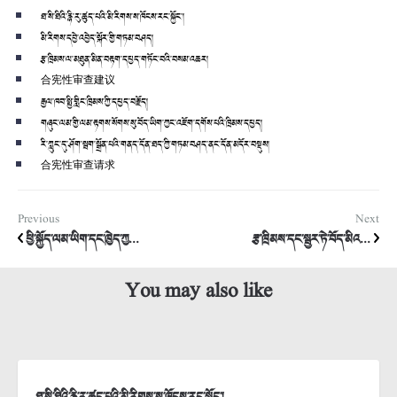
ཐ་སི་ཐིའི་རྙི་རུ་ཚུད་པའི་མི་རིགས་ས་ཁོངས་རང་སྐྱོང་།
མི་རིགས་དབྱེ་འབྱེད་སྐོར་གྱི་གཏམ་བཤད།
རྩ་ཁྲིམས་ལ་མཐུན་མིན་བརྟག་དཔྱད་གཏོང་བའི་བསམ་འཆར།
合宪性审查建议
རྒྱལ་ཁབ་སྤྱི་གླིང་ཁྲིམས་ཀྱི་དཔྱད་བརྗོད།
གཞུང་ལམ་གྱི་ལམ་རྟགས་སོགས་སུ་བོད་ཡིག་ཀྱང་འཇོག་དགོས་པའི་ཁྲིམས་དཔྱད།
རི་ཀླུང་དུ་ཤོག་སྦག་སྒྲོན་པའི་གནད་དོན་ཐད་ཀྱི་གཏམ་བཤད་ནང་དོན་མདོར་བསྡུས།
合宪性审查请求
Previous
Next
ཕྱི་སྐྱོད་ལམ་ཡིག་དང་ཁྱེད་ཀྱ...
རྩ་ཁྲིམས་དང་སྦྱར་ཏེ་བོད་མིའ...
You may also like