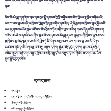
དབང་ཐང་མེད་ཅེས་གཏན་འཁེལ་བྱས་ཡོད་པ་ལྟར་ན།
དེང་སྐབས་བོད་དང་གྲངས་ཉུང་མི་རིགས་ས་
ཁུལ།
དེས་མི་ཚད་རྒྱ་ནག་གི་ས་ཁུལ་ནས་ཀྱང་སྤྱི་དམངས་ཀྱི་ཕྱི་བསྐྱོད་ལམ་ཡིག་ཕྱིར་བསྡུ་བྱེད་བཞིན་པའི་
ལས་ཀ་ལས་སྟངས་འདི་ལ་ཁྲིམས་ཀྱི་རྒྱབ་རྟེན་རྩ་བ་ཉིད་ནས་མེད།
དེ་ནི་རྒྱལ་ཁབ་ཁྲིམས་ལྟར་སྐྱོང་བའི་
ལམ་ལུགས་ལ་མངོན་སུམ་འཛེམས་མེད་ཀྱིས་གཏོར་བཤིག་བྱས་པ་རེད།
གནད་དོན་འདི་རིགས་ཐག་
གཅོད་པར་ཆེ་ས་ནས་མི་མང་གིས་རྒྱལ་ཡོངས་དམངས་ཆེན་རྒྱུན་ལས་ལྷན་ཁང་གི་ཁྲིམས་ལུགས་དང་
རྩ་ཁྲིམས་ཨུ་ཡོན་ལྷན་ཁང་ལ་ཡི་གེ་བྲིས་ཏེ་མི་རིགས་ས་ཁུལ་ནས་ལས་ཀ་ལས་སྟངས་འདི་རིགས་
མཚམས་གཅོད་པའི་བཀའ་རྒྱ་འབེབ་ཏུ་འཇུག་དགོས།
སྐྱོན་བརྗོད་བྱེད་དགོས།
ཆུང་ས་ནས་སྲིད་
འཛིན་གཏུག་བཤེར་དང་བསྐྱར་གྲོས་བཅས་ཀྱི་བརྒྱུད་རིམ་བརྒྱུད་དེ་རང་གི་ཐོབ་ཐང་དང་ལམ་ཡིག་
སྲུང་སྐྱོབ་བྱེད་དགོས།
དཀར་ཆག
བསམ་ཚུལ།
དམངས་ཁྲིམས་དང་དངོས་ཟོག་བདག་དབང་གི་ཁྲིམས།
ཆོས་ལུགས་སྐོར་གྱི་ཁྲིམས།
འཁོར་ཡུག་སྲུང་སྐྱོབ་ཀྱི་ཁྲིམས།