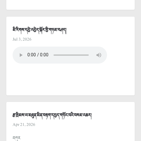
མི་རིགས་དབྱེ་འབྱེད་སྐོར་གྱི་གཏམ་བཤད།
Jul 3, 2026
རྩ་ཁྲིམས་ལ་མཐུན་མིན་བརྟག་དཔྱད་གཏོང་བའི་བསམ་འཆར།
Apr 21, 2026
བཀུར