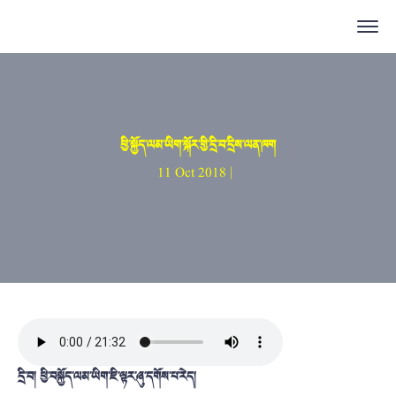
ཕྱི་སྐྱོད་ལམ་ཡིག་སྐོར་གྱི་དྲི་བ་དྲིས་ལན་ཁག
11 Oct 2018 |
དྲི་བ།
ཕྱི་བསྐྱོད་ལམ་ཡིག་ཇི་ལྟར་ཞུ་དགོས་པ་རེད།