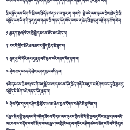
བསགས་པ་ཡིན་ན་ཉེས་དོན་འགན་ཁུར་འདེད་དགོས་ཞེས་གཏན་འཁེལ་ཀྱང་བྱས་ཡོད།
ཕྱི་བསྐྱོད་ལམ་ཡིག་གི་ཁྲིམས་ཀྱི་དོན་ཚན་༡༣་པ་ལྟར་ན།
གལ་ཏེ། སྤྱི་བདེ་ལས་ཁུངས་ཀྱིས་ཁྱེད་ཀྱི་ཕྱི་
བསྐྱོད་ལམ་ཡིག་གི་སྙན་ཞུ་ལ་གཤམ་གྱི་གནད་དོན་ཡོད་བསམ་ན་ཁྱེད་ཀྱི་སྙན་ཞུ་བཟློག་ན་ཆོག་ཟེར།
༡
རྒྱ་ནག་རྒྱལ་ཁོངས་ཀྱི་སྤྱི་དམངས་ཐོབ་ཐང་མེད་པ།
༢
རང་གི་གྲོང་མིའི་ཐབ་ཐང་ར་སྤྲོད་བྱེད་མི་ཐུབ་པ།
༣
སྙན་ཞུ་ཡི་གེའི་ནང་དུ་རྫུན་བཟོ་བྱས་པའི་གནད་དོན་ལྷག་པ།
༤
ཉེས་ཆད་བཅད་དེ་ཉེས་འགན་ཁུར་བཞིན་པ།
༥མི་དམངས་ཁྲིམས་ཁང་གི་བརྡ་སྦྱོར་ལས་དམངས་དོན་གྱོད་གཞིའི་མཇུག་མ་རྫོགས་བར་དུ་ཕྱི་རྒྱལ་དུ་
བསྐྱོད་མི་ཆོག་པའི་གནད་དོན་ལྡན་པ།
༦
ཉེས་དོན་གཏུག་བཤེར་གྱི་གྱོད་ཡའམ་ཉེས་བྱས་དོགས་གཞིའི་མི་སྣ་ཡིན་པ།
༧རྒྱལ་སྲིད་སྤྱི་ཁྱབ་ཁང་གི་འབྲེག་ཐོགས་དོ་དམ་ལས་ཁུངས་ཀྱིས་མི་དེ་ཕྱི་རྒྱལ་དུ་སོང་ན་རྒྱལ་ཁབ་བདེ་
འཇགས་ལ་གནོད་པ་བཟོ་སྲིད་པའམ་རྒྱལ་ཁབ་ཀྱི་ཁེ་ཕན་ལ་གཏོར་བཤིག་ཚབས་ཆེན་བཟོ་བའི་ཉེན་ཁ་