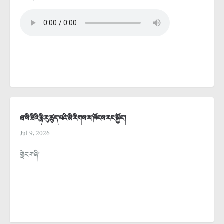
ཐ་སི་ཐིའི་རྙི་རུ་ཚུད་པའི་མི་རིགས་ས་ཁོངས་རང་སྐྱོང་།
Jul 9, 2026
གླེང་གཞི།