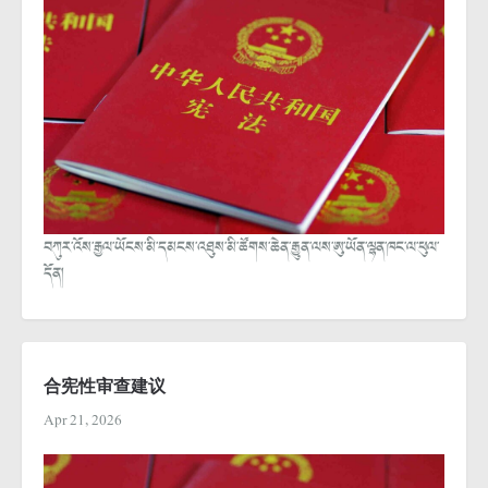
བཀུར་འོས་རྒྱལ་ཡོངས་མི་དམངས་འཐུས་མི་ཚོགས་ཆེན་རྒྱུན་ལས་ཨུ་ཡོན་ལྷན་ཁང་ལ་ཕུལ་
དོན།
合宪性审查建议
Apr 21, 2026