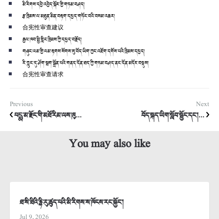
མི་རིགས་དབྱེ་འབྱེད་སྐོར་གྱི་གཏམ་བཤད།
རྩ་ཁྲིམས་ལ་མཐུན་མིན་བརྟག་དཔྱད་གཏོང་བའི་བསམ་འཆར།
合宪性审查建议
རྒྱལ་ཁབ་སྤྱི་གླིང་ཁྲིམས་ཀྱི་དཔྱད་བརྗོད།
གཞུང་ལམ་གྱི་ལམ་རྟགས་སོགས་སུ་བོད་ཡིག་ཀྱང་འཇོག་དགོས་པའི་ཁྲིམས་དཔྱད།
རི་ཀླུང་དུ་ཤོག་སྦག་སྒྲོན་པའི་གནད་དོན་ཐད་ཀྱི་གཏམ་བཤད་ནང་དོན་མདོར་བསྡུས།
合宪性审查请求
Previous
Next
པདྨ་མ་རྫོང་གི་མཐོ་རིམ་ལས་ཁུ...
བོད་སྐད་ཡིག་སློབ་སྦྱོང་དང་།...
You may also like
ཐ་སི་ཐིའི་རྙི་རུ་ཚུད་པའི་མི་རིགས་ས་ཁོངས་རང་སྐྱོང་།
Jul 9, 2026