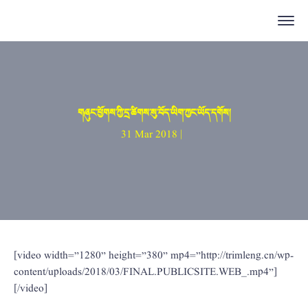
གཞུང་ཕྱོགས་ཀྱི་དྲ་ཚིགས་སུ་བོད་ཡིག་ཀྱང་ཡོད་དགོས།
31 Mar 2018 |
[video width=”1280” height=”380” mp4=”http://trimleng.cn/wp-
content/uploads/2018/03/FINAL.PUBLICSITE.WEB_.mp4”]
[/video]