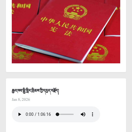
རྒྱལ་ཁབ་སྤྱི་གླིང་ཁྲིམས་ཀྱི་དཔྱད་བརྗོད།
Jan 8, 2026