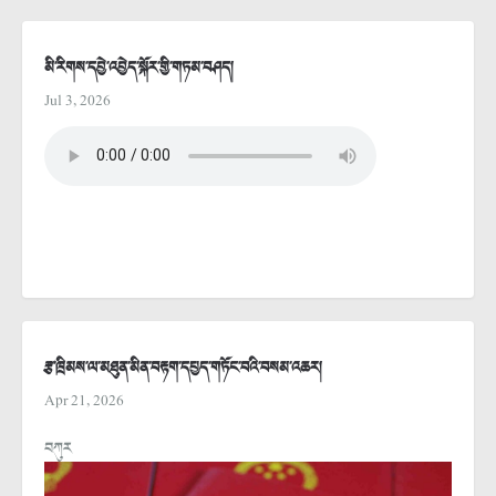
མི་རིགས་དབྱེ་འབྱེད་སྐོར་གྱི་གཏམ་བཤད།
Jul 3, 2026
རྩ་ཁྲིམས་ལ་མཐུན་མིན་བརྟག་དཔྱད་གཏོང་བའི་བསམ་འཆར།
Apr 21, 2026
བཀུར