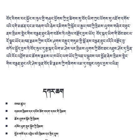
བོད་རིགས་རང་སྐྱོང་ས་ཁུལ་གྱི་
གཞུང་ཕྱོགས་ཀྱི་དྲ་ཚིགས་སུ་བོད་
ཡིག་ཀྱང་ལོགས་སུ་འཇོག་དགོས་
པའི་
དགེ་མཚན་དང་མ་བཞག་པའི་ཉེས་དམི
གས་ཀྱི་སྐོར་ལ་རྒྱལ་ཁབ་ཀྱི་ཁྲི
མས་ལུགས་གཞིར་བཟུང་
ནས་ཁྲིམས་གླེ
ང་གིས་བརྙན་ཐུང་ཞིག་བཟོས་ཏེ་འགྲེ
ལ་བརྗོད་བྱས་ཡོད། བོད་སྐད་ཡིག་གི་ཐོབ་ཐང་ལ་
དོ་སྣ
ང་ཡོད་མཁན་རྣམས་ཀྱིས་དངོས་ཤུགས་
བརྒྱུད་གསུམ་གྱི་སྒོ་ནས་བརྙན་ཐུ
ང་འདིའི་བརྗོད་བྱ་
བཀོལ་སྤྱོད་བྱ
ས་ཏེ་བོད་ཁུལ་དུ་རྒྱ་སྐད་ཡིག་མ་
ཤེས་པར་ཁྲིམས་ལུགས་ཀྱི་ཐོབ་ཐང་
འཐུས་ཤོར་དུ་ཕྱིན་
པའི་རོང་འབྲོ
ག་མང་ཚོགས་རྣམས་ལ་ཁ་ཡོད་ལག་ཡོད་
ཀྱི་ཕན་པ་སྒྲུབས་པར་སྨོན་ཞེས་ཁྲི
མས་གླེང་
གིས་བརྙན་ཐུང་འདི་ཤེས་
ལྡན་བོད་མི་རྣམས་ཀྱི་གཟིགས་ལམ་
དུ་བསྟར་འབུལ་བྱས་པ་ཡིན།
དཀར་ཆག
བསམ་ཚུལ།
དམངས་ཁྲིམས་དང་དངོས་ཟོག་བདག་དབང་གི་ཁྲིམས།
ཆོས་ལུགས་སྐོར་གྱི་ཁྲིམས།
འཁོར་ཡུག་སྲུང་སྐྱོབ་ཀྱི་ཁྲིམས།
སློབ་གསོ་དང་འབྲེལ་བའི་ཁྲིམས་དང་སྲིད་བྱུས།