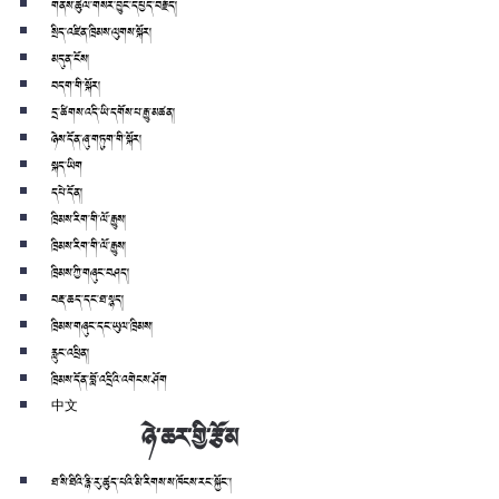
གནས་ཚུལ་གསར་བྱུང་དཔྱད་བརྗོད།
སྲིད་འཛིན་ཁྲིམས་ལུགས་སྐོར།
མདུན་ངོས།
བདག་གི་སྐོར།
དྲ་ཚིགས་འདི་ཡི་དགོས་པ་རྒྱུ་མཚན།
ཉེས་དོན་ཞུ་གཏུག་གི་སྐོར།
སྐད་ཡིག
དཔེ་དོན།
ཁྲིམས་རིག་གི་ལོ་རྒྱུས།
ཁྲིམས་རིག་གི་ལོ་རྒྱུས།
ཁྲིམས་ཀྱི་གཞུང་བཤད།
བརྡ་ཆད་དང་ཐ་སྙད།
ཁྲིམས་གཞུང་དང་ཡུལ་ཁྲིམས།
རླུང་འཕྲིན།
ཁྲིམས་དོན་བློ་འདྲིའི་འགེངས་ཤོག
中文
ཉེ་ཆར་གྱི་རྩོམ
ཐ་སི་ཐིའི་རྙི་རུ་ཚུད་པའི་མི་རིགས་ས་ཁོངས་རང་སྐྱོང་།