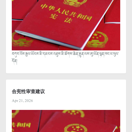
བཀུར་འོས་རྒྱལ་ཡོངས་མི་དམངས་འཐུས་མི་ཚོགས་ཆེན་རྒྱུན་ལས་ཨུ་ཡོན་ལྷན་ཁང་ལ་ཕུལ་
དོན།
合宪性审查建议
Apr 21, 2026