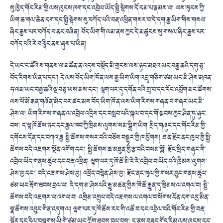
སུ་ཁྱེད་གོ
ང་རིམ་གྱི་ལས་ཁུངས་ཁག་དང་འབྲེལ་
ཡོད་སྤྱི་སྟེགས་དོ་དམ་པ་རྣམས་ལ། ལས་ཁུངས་ཀྱི་
ཡིག་ཆ་གལ་ཆེན་དག་
དང་སྤྱི་སྟེགས་སུ་བཀོད་པའི་བརྡ་
འཕྲིན་གསར་བ་དེ་དག་རྒྱ་ཡིག་གིས་
གསལ་
ཞིང་རྒྱས་པར་བཀོད་པ་ནང་བཞི
ན། བོད་ཡིག་གི་ལམ་ནས་ཀྱང་དེ་མཚུངས་
སུ་གསལ་ཞིང་རྒྱས་པར་
བཀོད་པའི་རེ
་བ་སྙིང་ནས་ཞུས་པ་ཡིན།
དེ་ཡང་ང་ཚོའི་ས་གནས་ལ་མཚོན་ན་
འདུས་བསྡོད་མི་གྲངས་ལས་ཉུང་མཐའ་
ཡང་བརྒྱ་ཆའི་དགུ་ཅུ་
བོད་རིགས་ཡི
ན་པ་དང་། དེ་ལས་བོད་ཡིག་ཁོ་ན་ལས་རྒྱ་ཡིག་
ཡིག་འབྲུ་གཅིག་ཙམ་ཡང་མི་ཤེས་
མཁན་
ཧ་ལམ་ཡང་བརྒྱ་ཆའི་ལྔ་བཅུ་
ཡས་མས་དང་། ལྷག་པར་དུ་དགོན་པའི་གྲྭ་བ་དང་རོ
ང་འབྲོག་མང་ཚོགས་
ལས་ཕོ་མོ་རྒན་
གཞོན་མེད་པར་ཚང་མས་བོད་ཡིག་ཁོ་
ན་ལས་ཡིག་རིགས་གཞན་པ་གཞར་ཡང་མི་
ཤེས་ལ། ཡིག་རིགས་གཞན་ལ་འབྲེལ་འདྲིས་དང་
བསླབ་པའི་སྐལ་བ་དང་གོ་སྐབས་ཀྱང་
ཤིན་ཏུ་ཉུང་
བས། ད་ལྟ་ཁོ་ཚོས་ཏང་དང་རྒྱལ་ཁབ་ཀྱི་
ཁྲིམས་ལུགས་སམ་སྒྲིག་ཡིག སྲིད་གཞུང་དང་གོང་རིམ་གྱི་
དགོ
ངས་དོན་དང་བཀའ་རྒྱ སྤྱི་ཚོགས་གསར་བའི་བཅོས་བསྒྱུར་
གྱི་ཁ་ཕྱོགས། ཐ་ན་རྫོང་ནང་ཁུལ་གྱི་སྤྱི་
ཚོགས་
བདེ་འཇགས་སྔོན་འགོག་དང་། སྤྱི་ཚོགས་ཆ་མཐུན་གྱི་རྩ་བའི་
བསམ་བློ། རྫོང་སྲིད་གཞུང་གི་
འབྲེལ་ཡོད་
གནས་ཚུལ་དང་བརྡ་འཕྲིན། ལྷག་པར་དུ་ཁོ་ཚོ་མི་རེ་རེ་འབྲེ
ལ་བ་ཡོད་པའི་ཁྲིམས་ལུགས་
ཤེས་བྱ་
དང་། བདེ་འཇགས་ཤེས་བྱ། འཕྲོད་བསྟེན་ཤེས་བྱ། རྫོང་ནང་ཁུལ་གྱི་གསར་བྱུང་གནས་
ཚུལ་
ཙམ་ཡང་རྟོག་ཐབས་བྲལ་ལ། དེ་དག་མ་ཤེསཔའི་རྒྱུ་མཚན་གྱིས་
ཁོ་ཚོ་རྒྱུན་དུ་ཁྲིམས་ལ་འགལ་བ། སྤྱི་
ཚོགས་བདེ་འཇགས་ལ་འགལ་བ། འགྲིམ་འགྲུལ་བདེ་འཇགས་ལ་འགལ་བ་
སོགས་དོན་དག་འདྲ་མིན་
སྣ་ཚོགས་
འབྱུང་གིན་འདུག་ལ། ལྷག་པར་དུ་ཁོ་ཚོས་རང་གི་འཚོ་བ་
དང་འབྲེལ་བའི་གོང་རིམ་གྱི་བརྡ་
སྦྱོར་དང་དྲིལ་བསྒྲགས་ཡི་གེ་ཙམ་
ཡང་ཀློག་ཐབས་བྲལ་བས། ད་ནས་བཟུང་གོང་རིམ་ལས་ཁུངས་དང་