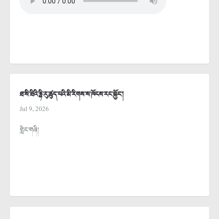
ཐ་སི་ཐིའི་རྙི་རུ་ཚུད་པའི་མི་རིགས་ས་ཁོངས་རང་སྐྱོང་།
Jul 9, 2026
གླེང་གཞི།