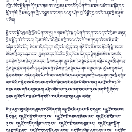
འབྲེལ་ཡོད་སྤྱི་སྟེགས་དོ་དམ་པ་
རྣམ་པས་འདྲ་མཉམ་ངང་བོད་ཡིག་གི་
ལམ་ནས་ང་ཚོར་ལམ་སྟོན་དང་
སློབ་
གསོ། ཁྲིམས་ལུགས་དྲིལ་བསྒྲགས་དང་གསར་
འགྱུར་ཤེས་བྱ་ངོ་སྤྲོད་བྱ་བར་རེ
་བ་ནན་གྱིས་ཞུས་
པ་ཡིན།
སྤྱིར་རང་སྐྱོང་ཁུལ་གྱི་སྲོལ་ཡི
ག་ཁག་ཏུ། ས་གནས་དེའི་སྐད་ཡིག་གི་བདག་དབང་
དང་དེ་ཁྲིམས་མཐུན་
གྱིས་སྤྱོད་
པའི་ཁེ་དབང་། དེ་མ་བཀོལ་བའི་ཁྲིམས་ཀྱི་བདའ་
འདེད་སོགས་གཏན་འབེབས་ཇི་མ་ཇི་
བཞིན་དུ་ཡོད་མོད། ཐེངས་འདིར་དེ་དག་འདིར་མི་འདྲེན་
པར། གཙོ་བོ་ང་ཚོས་རང་རྫོང་གི་སྤྱི་
འབངས་
ཡོངས་ཀྱི་འདྲ་མཉམ་ངང་། རྒྱལ་ཁབ་དང་གོང་རིམ་གྱི་དགོངས་
དོན་དང་སྒྲིག་སྲོལ་སོགས་དུས་ཚོ
ད་
ལྟར་ཤེས་རྟོགས་བྱེད་ཐུབ་པ་དང་
། ཁྲིམས་ལུགས་རྒྱུན་ཤེས་སློབ་སྦྱོ
ང་བྱེད་པ། འགྲིམ་འགྲུལ་གྱི་ཤེས་བྱ་
སློབ་སྦྱོ
ང་བྱེད་པ།་དེ་བཞིན་དུ་འཕྲོད་བསྟེ
ན་ཤེས་བྱ་སློབ་སྦྱོང་དང་གསར་བྱུ
ང་གནས་ཚུལས་རྒྱུས་ལོན་
བྱེད་པ་སོ
གས། མདོར་ན་བོད་ཡིག་གི་ལམ་ནས་ཁོ་ཚོ
ར་ཏང་དང་རྒྱལ་ཁབ་ཀྱི་ལམ་ལུགས་ལྟ
ར་ཁྲིད་སྟོན་
ཡག་པོ་ཞིག་བྱེད་པར་
སེམས་བསམ་པའི་གཏིང་ནས་རེ་བ་ཆེན་
པོ་ཡོད་པ་དང་། རང་རྫོང་གི་ད་ལྟའི་
གནས་བབས་གཞི
ར་བཟུང་ནས། འབྲེལ་ཡོད་ལས་ཁུངས་ཁག་དང་ལས་ཁུ
ངས་ཁག་གི་སྤྱི་སྟེགས་
རྣམས་སུ་བོ
ད་ཡིག་ཆ་ཚང་ཞིག་བཀོལ་བར་རེ་བ་
ལན་བརྒྱར་ཞུས་པ་ཡིན།
རེ་ཞུ་འབུལ་ཡུལ་གྱི་ལས་ཁུངས་གཙོ
་བོ་དག་ནི། པདྨ་རྫོང་མི་དམངས་སྲིད་གཞུང་། པདྨ་རྫོང་དམངས་
སྲིད་ཅུའུ། པདྨ་རྫོང་སྤྱི་བདེ་ལས་ཁུངས། པདྨ་རྫོང་མི་དམངས་ཁྲིམས་ཁང་། པདྨ
་རྫོང་མི་དོན་ལས་
ཁུངས། པདྨ་རྫོང་འཕྲོད་བསྟེན་ལས་ཁུངས། པདྨ་རྫོང་མི་དམངས་སྨན་ཁང་། པདྨ་རྫོང་རྒྱང་སྒྲོག་
བརྙན་འཕྲི
ན་ཁང་། པདྨ་རྫོང་དབུལ་སྐྱོར་ལས་ཁུངས། པདྨ་རྫོང་འགྲིམ་འགྲུལ་ལས་ཁུངས། པདྨ་རྫོང་