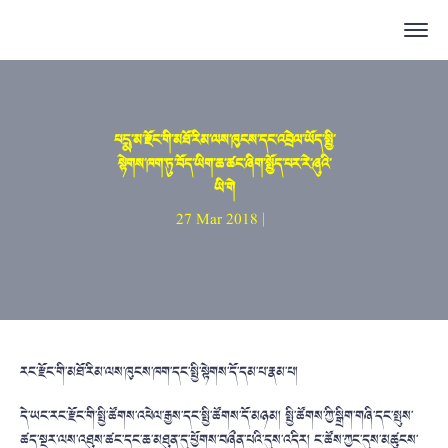
པདྨ་མ་རྫོང་གི་མཐོ་རིམ་ལས་ཁུངས་དང་འབྲེལ་ཡོད་སྤྱི་
སྟེགས་ཁག་ཏུ་བོད་ཡིག་ཆ་ཚང་ཞིག་སྤྱོད་པར་རེ་ཞུའི་
ཡི་གེ
27 Mar 2018 |
རང་རྫོང་གི་མཐོ་རིམ་ལས་ཁུངས་ཁག་
དང་སྤྱི་སྟེགས་དོ་དམ་པ་རྣམ་པ།
དེ་ཡང་རང་རྫོང་གི་སྤྱི་ཚོགས་འཕེ
ལ་རྒྱས་དང་སྤྱི་ཚོགས་དོ་མཉམ། སྤྱི་ཚོགས་ཀྱི་སྒྲིག་གཞི་དང་སྤུ
ས་
ཚད་སྔར་ལས་འཐུས་ཚང་དང་ཆ་མཐུན་
དུ་ཕྱོགས་བཞྀན་པའི་དུས་འདིར། ང་ཚོས་ཀྱང་དུས་མཚུངས་