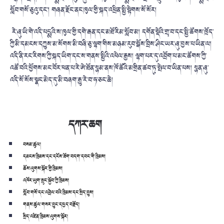
སློབ་གསོ་ཅུའུ་དང་། གཞན་རྫོང་ནང་ཁུལ་གྱི་སྐད་འཕྲིན་
སྤྱི་སྟེགས་སོ་སོར།
རེ་ཞུ་ཡི་གེ་འདི་པདྨའི་ས་ཁུལ་གྱི
་དགེ་རྒན་དང་མཐོ་རིམ་སློབ་མ། དགོན་སྡེའི་གྲྭ་བ་དང་སྤྱི་ཚོགས་
ཁྲོད་
ཀྱི་མི་དམངས་དཀྱུས་མ་སོགས་
མི་བཞི་ཅུ་ལྷག་གིས་མཉམ་རུབ་སྒོ
ས་བྲིས་ཤིང་ཡར་ཞུ་བྱས་པ་ཡིན་ལ།
འདི་ནི་རང་རིགས་ཀྱི་སྐད་ཡིག་དང་
ས་གནས་སྤྱིའི་འཕེལ་རྒྱས། ལྷག་པར་དུ་འབྲོག་པ་མང་ཚོགས་ཀྱི་
འཚོ་བའི་ཕྱོགས་མང་བོར་ཕན་པ་རེ་
ཨེ་ཐོན་སྙམ་ནས་ཁོ་ཚོའི་མགྲིན་
ཚབ་ཏུ་སྤེལ་བ་ཡིན་པས། སྙན་ཞུ་
འདི་སོ་སོས་སྣང་མེད་དུ་
མི་བཞག་རྒྱུ་རེ་བ་ཧ་ཅང་ཆེ།
དཀར་ཆག
བསམ་ཚུལ།
དམངས་ཁྲིམས་དང་དངོས་ཟོག་བདག་དབང་གི་ཁྲིམས།
ཆོས་ལུགས་སྐོར་གྱི་ཁྲིམས།
འཁོར་ཡུག་སྲུང་སྐྱོབ་ཀྱི་ཁྲིམས།
སློབ་གསོ་དང་འབྲེལ་བའི་ཁྲིམས་དང་སྲིད་བྱུས།
གནས་ཚུལ་གསར་བྱུང་དཔྱད་བརྗོད།
སྲིད་འཛིན་ཁྲིམས་ལུགས་སྐོར།