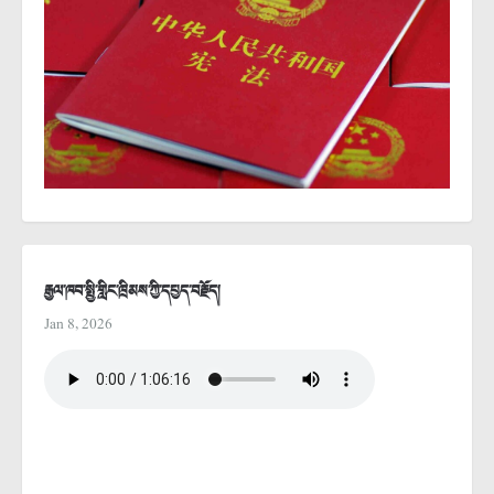
རྒྱལ་ཁབ་སྤྱི་གླིང་ཁྲིམས་ཀྱི་དཔྱད་བརྗོད།
Jan 8, 2026