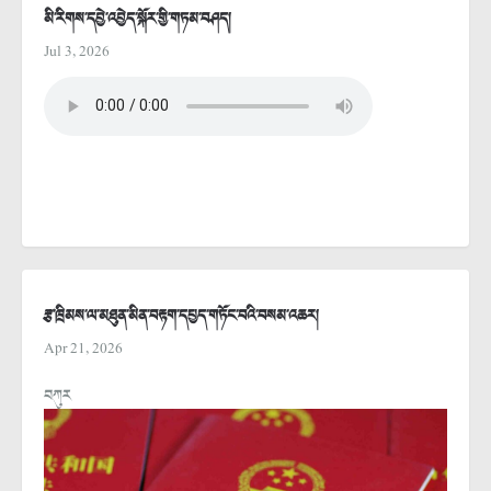
མི་རིགས་དབྱེ་འབྱེད་སྐོར་གྱི་གཏམ་བཤད།
Jul 3, 2026
རྩ་ཁྲིམས་ལ་མཐུན་མིན་བརྟག་དཔྱད་གཏོང་བའི་བསམ་འཆར།
Apr 21, 2026
བཀུར