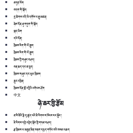
མདུན་ངོས།
བདག་གི་སྐོར།
དྲ་ཚིགས་འདི་ཡི་དགོས་པ་རྒྱུ་མཚན།
ཉེས་དོན་ཞུ་གཏུག་གི་སྐོར།
སྐད་ཡིག
དཔེ་དོན།
ཁྲིམས་རིག་གི་ལོ་རྒྱུས།
ཁྲིམས་རིག་གི་ལོ་རྒྱུས།
ཁྲིམས་ཀྱི་གཞུང་བཤད།
བརྡ་ཆད་དང་ཐ་སྙད།
ཁྲིམས་གཞུང་དང་ཡུལ་ཁྲིམས།
རླུང་འཕྲིན།
ཁྲིམས་དོན་བློ་འདྲིའི་འགེངས་ཤོག
中文
ཉེ་ཆར་གྱི་རྩོམ
ཐ་སི་ཐིའི་རྙི་རུ་ཚུད་པའི་མི་རིགས་ས་ཁོངས་རང་སྐྱོང་།
མི་རིགས་དབྱེ་འབྱེད་སྐོར་གྱི་གཏམ་བཤད།
རྩ་ཁྲིམས་ལ་མཐུན་མིན་བརྟག་དཔྱད་གཏོང་བའི་བསམ་འཆར།