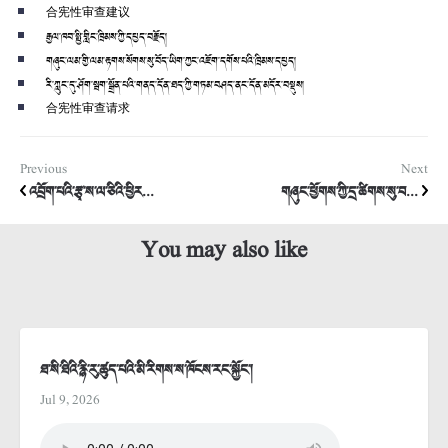
合宪性审查建议
རྒྱལ་ཁབ་སྤྱི་གླིང་ཁྲིམས་ཀྱི་དཔྱད་བརྗོད།
གཞུང་ལམ་གྱི་ལམ་རྟགས་སོགས་སུ་བོད་ཡིག་ཀྱང་འཇོག་དགོས་པའི་ཁྲིམས་དཔྱད།
རི་ཀླུང་དུ་ཤོག་སྦག་སྒྲོན་པའི་གནད་དོན་ཐད་ཀྱི་གཏམ་བཤད་ནང་དོན་མདོར་བསྡུས།
合宪性审查请求
Previous
Next
འབྲོག་པའི་རྩྭ་ས་ལ་ཅིའི་ཕྱིར...
གཞུང་ཕྱོགས་ཀྱི་དྲ་ཚིགས་སུ་བ...
You may also like
ཐ་སི་ཐིའི་རྙི་རུ་ཚུད་པའི་མི་རིགས་ས་ཁོངས་རང་སྐྱོང་།
Jul 9, 2026