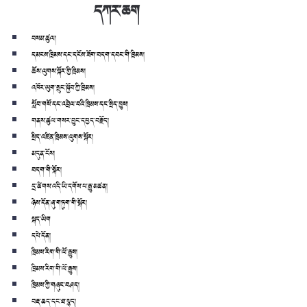
དཀར་ཆག
བསམ་ཚུལ།
དམངས་ཁྲིམས་དང་དངོས་ཟོག་བདག་དབང་གི་ཁྲིམས།
ཆོས་ལུགས་སྐོར་གྱི་ཁྲིམས།
འཁོར་ཡུག་སྲུང་སྐྱོབ་ཀྱི་ཁྲིམས།
སློབ་གསོ་དང་འབྲེལ་བའི་ཁྲིམས་དང་སྲིད་བྱུས།
གནས་ཚུལ་གསར་བྱུང་དཔྱད་བརྗོད།
སྲིད་འཛིན་ཁྲིམས་ལུགས་སྐོར།
མདུན་ངོས།
བདག་གི་སྐོར།
དྲ་ཚིགས་འདི་ཡི་དགོས་པ་རྒྱུ་མཚན།
ཉེས་དོན་ཞུ་གཏུག་གི་སྐོར།
སྐད་ཡིག
དཔེ་དོན།
ཁྲིམས་རིག་གི་ལོ་རྒྱུས།
ཁྲིམས་རིག་གི་ལོ་རྒྱུས།
ཁྲིམས་ཀྱི་གཞུང་བཤད།
བརྡ་ཆད་དང་ཐ་སྙད།