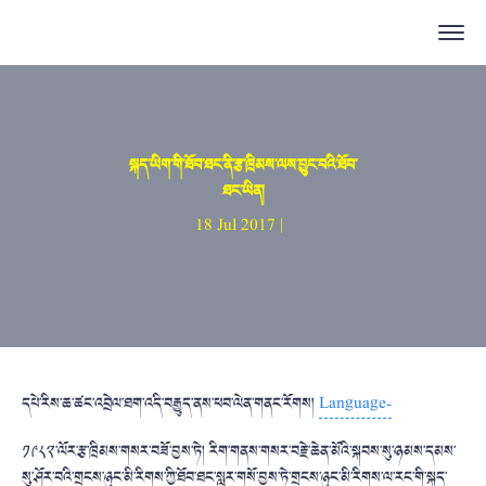
སྐད་ཡིག་གི་ཐོབ་ཐང་ནི་རྩ་ཁྲིམས་ལས་བྱུང་བའི་ཐོབ་
ཐང་ཡིན།
18 Jul 2017 |
དཔེ་རིས་ཆ་ཚང་འབྲེལ་ཐག་འདི་བརྒྱུད་ནས་ཕབ་ལེན་གནང་རོགས།
Language-
༡༩༨༢་ལོར་རྩ་ཁྲིམས་གསར་བཟོ་བྱས་ཏེ། རིག་གནས་གསར་བརྗེ་ཆེན་མོའི་སྐབས་སུ་ཉམས་དམས་
སུ་ཤོར་བའི་གྲངས་ཉུང་མི་རིགས་ཀྱི་ཐོབ་ཐང་སླར་གསོ་བྱས་ཏེ་གྲངས་ཉུང་མི་རིགས་ལ་རང་གི་སྐད་