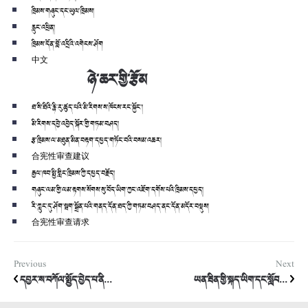
ཁྲིམས་གཞུང་དང་ཡུལ་ཁྲིམས།
རླུང་འཕྲིན།
ཁྲིམས་དོན་བློ་འདྲིའི་འགེངས་ཤོག
中文
ཉེ་ཆར་གྱི་རྩོམ
ཐ་སི་ཐིའི་རྙི་རུ་ཚུད་པའི་མི་རིགས་ས་ཁོངས་རང་སྐྱོང་།
མི་རིགས་དབྱེ་འབྱེད་སྐོར་གྱི་གཏམ་བཤད།
རྩ་ཁྲིམས་ལ་མཐུན་མིན་བརྟག་དཔྱད་གཏོང་བའི་བསམ་འཆར།
合宪性审查建议
རྒྱལ་ཁབ་སྤྱི་གླིང་ཁྲིམས་ཀྱི་དཔྱད་བརྗོད།
གཞུང་ལམ་གྱི་ལམ་རྟགས་སོགས་སུ་བོད་ཡིག་ཀྱང་འཇོག་དགོས་པའི་ཁྲིམས་དཔྱད།
རི་ཀླུང་དུ་ཤོག་སྦག་སྒྲོན་པའི་གནད་དོན་ཐད་ཀྱི་གཏམ་བཤད་ནང་དོན་མདོར་བསྡུས།
合宪性审查请求
Previous
Next
དབྱར་ས་བཀོལ་སྤྱོད་བྱེད་པ་ནི...
ཡན་རྦིན་གྱི་སྐད་ཡིག་དང་སློབ...