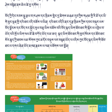
ཤེས་བསྟེན་ནས་མེལ་ཚེ་བྱ་དགོས། །
བོད་ཀྱི་དེང་རབས་སྒྱུ་རྩལ་བ་ཁ་ཤས་དང་ཁྲིམས་གླེང་དྲ་ཚིགས་མཉམ་རུབ་ཀྱིས་གཤམ་གྱི་རི་མོ་དང་ཡི་
གེ་ཟུང་ལྡན་གྱི་དཔེ་ཐང་འདི་བཟོས་པ་ཡིན། དཔེ་ཐང་འདིའི་ནང་དུ་རྩ་ཁྲིམས་ཀྱིས་དབང་བསྐུར་ལས་
བོད་ལྗོངས་དང་བོད་རང་སྐྱོང་ཁུལ་བཅུ་ཡིས་བཟོས་བའི་བོད་སྐད་ཡིག་ཐོབ་ཐང་གི་སྐོར་ལ་འབྲེལ་བ་
ཡོད་པའི་སྲོལ་ཡིག་ཕལ་མོ་ཆེ་བཀོད་ཡོད་པ་མ་ཟད། སྐད་ཡིག་ཐོབ་ཐང་གི་ཁྱབ་ཁོངས་དང་ཐོབ་ཐང་
སོར་ཆུད་ཀྱི་ཐབས་ལམ་སོགས་ཀྱང་མདོར་བསྡུས་པར་བསྟན་ཡོད་པ་འདིས་ཀྱང་བོད་སྐད་ཡིག་གི་ཐོབ་
ཐང་ལ་དགའ་ཞེན་ཡོད་མཁན་རྣམས་ལ་ཕན་པ་ཐོགས་པར་སྨོན།