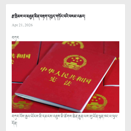
རྩ་ཁྲིམས་ལ་མཐུན་མིན་བརྟག་དཔྱད་གཏོང་བའི་བསམ་འཆར།
Apr 21, 2026
བཀུར
བཀུར་འོས་རྒྱལ་ཡོངས་མི་དམངས་འཐུས་མི་ཚོགས་ཆེན་རྒྱུན་ལས་ཨུ་ཡོན་ལྷན་ཁང་ལ་ཕུལ་
དོན།