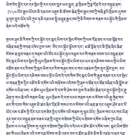
ཡིག་བེད་སྤྱོད་དང་དར་སྤེལ་གྱི་རང་དབང་སླར་ཡང་སྤྲད། རྩ་ཁྲིམས་ཀྱི་རྩ་དོན་དེ་དང་བསྟུན་ནས།
༡༩༨༤་ལོར་རྒྱལ་ཡོངས་མི་དམངས་འཐུས་མི་ཚོགས་ཆེན་གྱིས་རྒྱལ་ཁབ་ཀྱི་གཞི་རྩའི་ཁྲིམས་ལུགས་
ལྟ་བུར་གྱུར་ཡོད་པའི་ཀྲུང་ཧྭ་མི་དམངས་སྤྱི་མཐུན་རྒྱལ་ཁབ་ཀྱི་མི་རིགས་ས་གནས་རང་སྐྱོང་གི་ཁྲིམས་
ཞེས་པ་དེ་བཟོས་ཏེ།
གྲངས་ཉུང་མི་རིགས་ཀྱི་རང་སྐྱོང་དང་སྐད་ཡིག་དར་སྤེལ་སོགས་ཀྱི་ལས་དོན་ཐད་ལ་ལམ་སྟོན་རང་
བཞིན་ཅན་གྱི་གཏན་འཁེལ་བྱས་པས། བོད་རང་
སྐྱོང་ལྗོངས་དང་། མཚོ་སྔོན་དང་ཟི་ཁྲོན་ཞིང་ཆེན་
སོགས་ན་ཁྱབ་བརྡལ་དུ་གནས་པའི་བོད་རང་སྐྱོང་ཁུལ་བཅུས་རང་གི་གནས་བབས་དང་བསྟུན་ནས་
བོད་སྐད་ཡིག་དར་སྤེལ་གྱི་ཡུལ་ཁྲིམས་ཏེ་རང་སྐྱོང་སྲོལ་ཡིག་དང་ཡང་ན་དམིགས་བསལ་སྲོལ་ཡིག་
བཟོས་ནས་རང་རིགས་ཀྱི་སྐད་ཡིག་དང་རིག་གཞུང་གང་ལ་གང་འཚམས་ཀྱིས་སྲུང་སྐྱོབ་བྱས།
རང་
སྐྱོང་སྲོལ་ཡིག་དང་དམིགས་བསལ་སྲོལ་ཡིག་དེ་དག་གིས་བོད་སྐད་ཡིག་གི་རྒྱུན་གནས་དང་དར་སྤེལ་
ལ་གཞན་གྱིས་དྲིང་འཇོག་མི་དགོས་པའི་གཞོགས་འདེགས་ཀྱི་ནུས་པ་ཐོན་དང་ཐོན་བཞིན་པ་ནི་སྨྲོས་མ་
དགོས་པ་ཡིན་པས། ང་ཚོས་ཡུལ་ཁྲིམས་དེ་དག་གི་ཤེས་བར་བྱས་ཏེ་མཐོང་ཆེན་དང་སྲུང་སྐྱོབ་བྱེད་རྒྱུ་
ཤིན་ཏུ་གལ་ཆེ་བའི་གནས་ཡིན། ཡུལ་ཁྲིམས་དེ་དག་ལའང་གནས་དུས་ལ་སོགས་པའི་རྒྱུ་རྐྱེན་གང་
མང་གི་དབང་གིས་འཐུས་མི་ཚང་ཞིང་དོན་མི་གསལ་བ་ལ་སོགས་པའི་ཞན་ཆ་དང་འཐུས་ཤོར་མང་པོ་
ཡོད་པས་ང་ཚོས་བྱི་དོར་དང་དག་ཐེར་བྱེད་དགོས་པའི་གནས་སུ་ལྷུང་ཡོད། ཁྲིམས་གང་དང་གང་ཡིན་
རུང་དུས་དང་བསྟུན་ནས་བཟང་ངན་གྱི་འགྱུར་བ་ཐེབས་ཀྱི་ཡོད་ལ་ཐེབས་དགོས་པ་ཞིག་ཀྱང་ཡིན།
ཁྲིམས་ལ་ལ་ངན་ཕྱོགས་སུ་འགྱུར་བ་ཐེབས་ཀྱིན་ཡོད་པ་དེའང་ང་ཚོས་ཚོར་དགོས་པས། སྐད་ཡིག་ཐོབ་
ཐང་གི་ཡུལ་ཁྲིམས་འདི་དག་ངན་ཕྱོགས་སུ་མི་འགྱུར་བར་ང་ཚོས་ཉ་མོས་མིག་མི་འཛུམ་པ་ལྟར་དྲན་