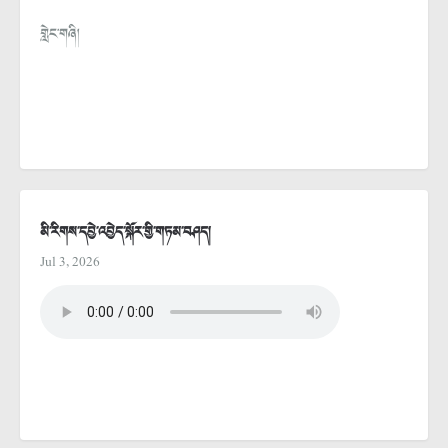
གླེང་གཞི།
མི་རིགས་དབྱེ་འབྱེད་སྐོར་གྱི་གཏམ་བཤད།
Jul 3, 2026