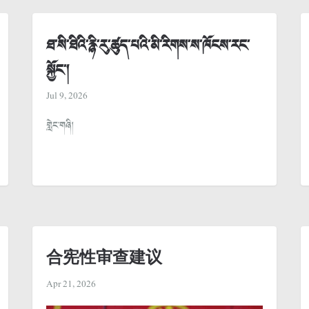
ཐ་སི་ཐིའི་རྙི་རུ་ཚུད་པའི་མི་རིགས་ས་ཁོངས་རང་
སྐྱོང་།
Jul 9, 2026
གླེང་གཞི།
合宪性审查建议
Apr 21, 2026