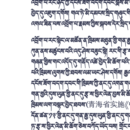
འབྲོག་པ་རང་ཉིད་ཀྱི་དངོས་ཟོག་བདག་དབང་བློས་མི
བྱེད་དུ་འཇུག་དགོས། གལ་ཏེ་མི་དམངས་སྲིད་གཞུང་གི
འགལ་ཟིན་པས་འབྲོག་པ་རྣམས་ཀྱིས་སྐབས་དེར་སྲིད་ག
འབྲོག་པ་རང་སྟེང་ལ་མཚོན་ན་ཁྲིམས་མཐུན་གྱི་གན་རྒ
ཀུན་ནས་མཚུངས་བའི་འདུ་ཤེས་བཟུང་སྟེ། རང་གི་
གཞན་གྱིས་གང་འདོད་དུ་གནོད་འཚེ་བྱེད་མི་ཆོག་པའ
པའི་ཁྲིམས་ལུགས་ཀྱི་ཐབས་ལམ་ཡང་ཤེས་དགོས། རྒྱལ
དངོས་ཟོག་བདག་དབང་གི་ཁྲིམས་ཀྱི་ནང་དུ་འགན་གཙ
གན་གྱའི་དུས་ཡུན་གྱི་ནང་དུ་རྩྭ་ས་ཕྱིར་ལེན་བྱས་མི
ཁྲིམས་ལག་བསྟར་བྱེད་ཐབས་(
青海省实施《
དོན་ཚན་༡༣་གྱི་ནང་དུ་གན་རྒྱ་དུས་ཡུན་གྱི་ནང་དུ་ག
ཏུ་རྩྭ་ས་ཕྱིར་ལེན་མི་ཆོག་ཅེས་བཀོད་ཡོད་པས། གྲོ