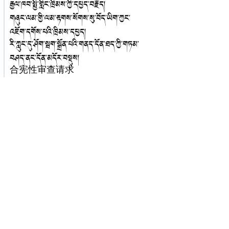
རྒྱལ་ཁབ་སྤྱི་གླིང་ཁྲིམས་ཀྱི་དཔྱད་བརྗོད།
གཞུང་ལམ་གྱི་ལམ་རྟགས་སོགས་སུ་བོད་ཡིག་ཀྱང་
འཇོག་དགོས་པའི་ཁྲིམས་དཔྱད།
རི་ཀླུང་དུ་ཤོག་སྦག་སྒྲོན་པའི་གནད་དོན་ཐད་ཀྱི་གཏམ་
བཤད་ནང་དོན་མདོར་བསྡུས།
合宪性审查请求