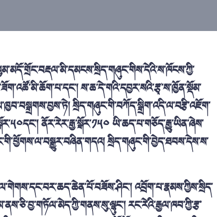
་སུམ་མདོ་གྲོང་བརྡལ་མི་དམངས་སྲིད་གཞུང་གིས་དེའི་ས་ཁོངས་ཀྱི་
ོག་འཚོ་མི་ཆོག་པ་དང་། ས་ཆ་དེ་གའི་དབྱར་སའི་རྩྭ་ས་ཁྱོན་སྡོམ་
་ལ་ཁྱབ་བསྒྲགས་བྱས་ཏེ། སྲིད་གཞུང་གི་བཀོད་སྒྲིག་འདི་ལ་བརྩི་འཇོག་
ོར་༥༠དང་། ནོར་རེར་རྒྱ་སྒོར་༡༥༠ ཡི་ཆད་པ་གཅོད་རྒྱུ་ཡིན་ཞེས་
ང་གི་ཕྱོགས་ལ་བསྒྱུར་བཞིན་གདའ། སྲིད་གཞུང་གི་བྱེད་ཐབས་དེས་ས་
་ལས་ལ་གེགས་དང་བར་ཆད་ཆེན་པོ་བཟོས་ཤིང་། འབྲོག་པ་རྣམས་ཀྱིས་སྲིད་
་ནས་ཅི་བྱ་གཏོལ་མེད་ཀྱི་གནས་སུ་ལྷུང་། རང་རེའི་རྒྱལ་ཁབ་ཀྱི་རྩ་