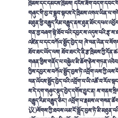
ཁྲིམས་དང་དམངས་ཁྲིམས། དངོས་ཟོག་བདག་དབང་གི་
གཞུང་གི་བྱ་བ་སྒྲུབ་སྟངས་དེ་ཁྲིམས་འགལ་ཡིན་པ་ག
མཐུན་གྱི་བརྒྱུད་རིམ་བརྒྱུད་ནས་ཐུན་མོང་དཔལ་འབ
གན་གྱ་བཞག་སྟེ་ཐོབ་པའི་དབྱར་ས་འདུས་པའི་རྩྭ་ས་
འཛིན་པ་དང་བཀོལ་སྤྱོད་བྱེད་པ། ཁེ་ཕན་ལེན་པ་སོ
ཐོབ་ཐང་ཡོད་པས། ཐོབ་ཐང་དེ་ནི་རྩ་ཁྲིམས་ཀྱི་དོན་ཚན་༡༣
གཞན་གྱིས་གནོད་པ་བསྐྱེལ་མི་ཆོག་༽ཅེས་གཏན་འབེབས་ཀྱ
ཀྱིས་དབྱར་ས་བཀོལ་སྤྱོད་བྱས་ཏེ་འབྲོག་ལས་ཀྱི་ལས་
ཕན་ལོངས་སྤྱོད་བྱེད་པའི་འབྲོག་པ་ཡི་འཚོ་བ་རོལ་སྟངས
ས་དེ་དག་གཞུང་སྡུད་བྱེད་དགོས་བྱུང་ན། ས་གནས་སྲ
བརྒྱུད་རིམ་བརྒྱུད་ཅིང་། འབྲོག་པ་རྣམས་ལ་གསན་ཚོ
议
)སོགས་ཀྱི་ཐབས་ལམ་ངོ་སྤྲོད་བྱས་ཏེ་མི་མཐུན