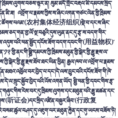
ཁྲིམས་ལུགས་བཅས་ལྟར་ན། སུམ་མདོ་གྲོང་བརྡལ་མི་དམངས་སྲིད་
དོན་མི་ཟ། འབྲོག་པ་རྣམས་ཀྱིས་ས་ཞིང་འགན་གཙང་ལེན་གྱི་ཁྲིམས་
ྱོར་ཚོགས་པའམ་(
农村集体经济组织
)སྡེ་བ་དང་ས་ཞིང་
ཐམས་ཅད་གན་གྱ་ལོ་ལྔ་བཅུའི་དུས་ཡུན་ནང་དུ་རྩྭ་ས་བདག་གིར་
གས་འདུས་པའི་ཕན་སྤྱོད་དངོས་ཟོག་བདག་དབང་གི་(
用益物权
)་
་གྱི་ནང་གི་༼སྤྱི་དམངས་ཀྱི་ཁྲིམས་མཐུན་གྱི་སྒེར་གྱི་རྒྱུ་རྫས་ལ་
ི་སྒེར་གྱི་རྒྱུ་རྫས་ཐོབ་ཐང་ཡིན་ཕྱིན། རྒྱལ་ཁབ་ལ་འབྲོག་པ་རྣམས་
དོན་མཐའ་འཁྱོལ་བར་བྱེད་པ་དང་།དེ་ལས་བྱུང་བའི་དངོས་ཟོག་གི་ཁེ་
་དེ་ལ་སྲུང་སྐྱོབ་བྱེད་པའི་འོས་འགན་ཡོད། སྤྱི་ཕན་གྱི་དབང་གིས་རྩྭ་
ིད་གཞུང་གིས་ངེས་བར་དུ་ཁྲིམས་ལུགས་དང་མཐུན་པའི་རྒྱུ་མཚན་དང་
གས་(
听证会
)དང་སྲིད་འཛིན་བསྐྱར་ཞིབ་(
行政复
་པའི་བསམ་ཚུལ་བཤད་དུ་འཇུག་པར་མཐུན་རྐྱེན་དང་གུ་ཡངས་བཟོས་ཏེ།