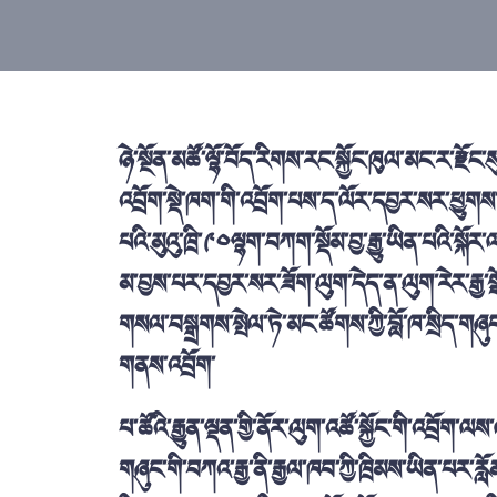
ཉེ་སྔོན་མཚོ་ལྷོ་བོད་རིགས་རང་སྐྱོང་ཁུལ་མང་ར་རྫོང
འབྲོག་སྡེ་ཁག་གི་འབྲོག་པས་ད་ལོར་དབྱར་སར་ཕྱུགས་ཟ
པའི་མུའུ་ཁྲི་༩༠ལྷག་བཀག་སྡོམ་བྱ་རྒྱུ་ཡིན་པའི་སྐོར
མ་བྱས་པར་དབྱར་སར་ཟོག་ལུག་དེད་ན་ལུག་རེར་རྒྱ་སྒ
གསལ་བསྒྲགས་སྤེལ་ཏེ་མང་ཚོགས་ཀྱི་བློ་ཁ་སྲིད་གཞུ
གནས་འབྲོག་
པ་ཚོའི་རྒྱུན་ལྡན་གྱི་ནོར་ལུག་འཚོ་སྐྱོང་གི་འབྲོག
གཞུང་གི་བཀའ་རྒྱ་ནི་རྒྱལ་ཁབ་ཀྱི་ཁྲིམས་ཡིན་པར་རློམ