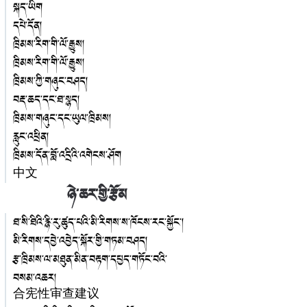
སྐད་ཡིག
དཔེ་དོན།
ཁྲིམས་རིག་གི་ལོ་རྒྱུས།
ཁྲིམས་རིག་གི་ལོ་རྒྱུས།
ཁྲིམས་ཀྱི་གཞུང་བཤད།
བརྡ་ཆད་དང་ཐ་སྙད།
ཁྲིམས་གཞུང་དང་ཡུལ་ཁྲིམས།
རླུང་འཕྲིན།
ཁྲིམས་དོན་བློ་འདྲིའི་འགེངས་ཤོག
中文
ཉེ་ཆར་གྱི་རྩོམ
ཐ་སི་ཐིའི་རྙི་རུ་ཚུད་པའི་མི་རིགས་ས་ཁོངས་རང་སྐྱོང་།
མི་རིགས་དབྱེ་འབྱེད་སྐོར་གྱི་གཏམ་བཤད།
རྩ་ཁྲིམས་ལ་མཐུན་མིན་བརྟག་དཔྱད་གཏོང་བའི་
བསམ་འཆར།
合宪性审查建议