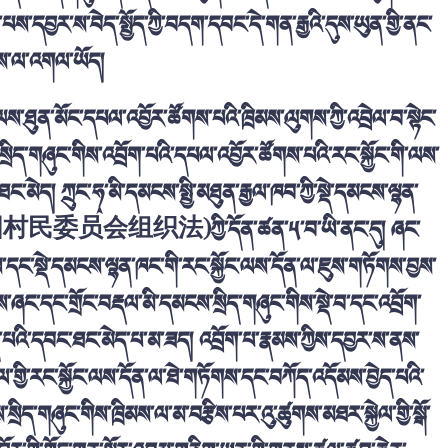
པས་དབྱར་ས་བེད་སྤྱོད་ཀྱི་བདག་དབང་དེ་གན་རྒྱའི་དུས་ཡུན་གྱི་ནང་
ིམས་ལ་འགལ་ཡོད།
ས་ཐུན་མོང་དཔལ་འབྱོར་ཚོགས་པའི་ཁྲིམས་ལུགས་ཀྱི་འབྲེལ་བ་སྟེང་
ྲིད་གཞུང་གིས་འབྲོག་པའི་དཔལ་འབྱོར་ཚོགས་པའི་རང་སྐྱོང་གི་ལས་
་མེད། ཀྲུང་ཧྭ་མི་དམངས་སྤྱི་མཐུན་རྒྱལ་ཁབ་ཀྱི་སྡེ་དམངས་ལྷན་
国村民委员会组织法
)ཀྱི་དོན་ཚན་༥་བ་ཡི་ནང་དུ། ཞང་
་དང་སྡེ་དམངས་ལྷན་ཁང་གི་རང་སྐྱོང་ལས་དོན་ལ་ཇུས་གཏོགས་བྱས་
ིས་ཞང་དང་གྲོང་བརྡལ་མི་དམངས་སྲིད་གཞུང་གིས་སྡེ་བ་དང་འབྲོག་
ད་པའི་དབང་ཐང་མེད་པ་མ་ཟད། འབྲོག་པ་རྣམས་ཀྱིས་དབྱར་ས་ནས་
ལ་གྱི་རང་སྐྱོང་ལས་དོན་ལ་ཐེ་གཏོགས་དང་བཀོད་འདོམས་བྱེད་པའི་
ིད་གཞུང་གིས་ཁྲིམས་ལ་མ་བརྩིས་པར་འུ་ཚུགས་མཐར་སྐྱེལ་གྱི་སྒོ་