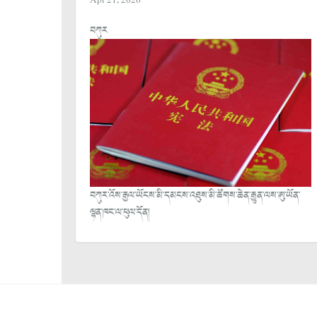
Apr 21, 2026
བཀུར
བཀུར་འོས་རྒྱལ་ཡོངས་མི་དམངས་འཐུས་མི་ཚོགས་ཆེན་རྒྱུན་ལས་ཨུ་ཡོན་
ལྷན་ཁང་ལ་ཕུལ་དོན།