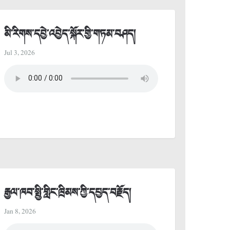
མི་རིགས་དབྱེ་འབྱེད་སྐོར་གྱི་གཏམ་བཤད།
Jul 3, 2026
རྒྱལ་ཁབ་སྤྱི་གླིང་ཁྲིམས་ཀྱི་དཔྱད་བརྗོད།
Jan 8, 2026