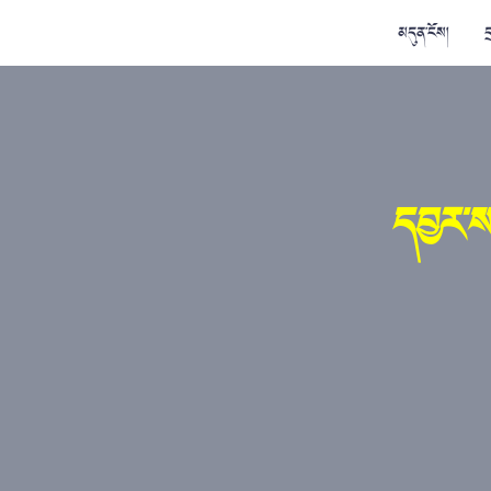
མདུན་ངོས།
ད
དབྱར་ས་