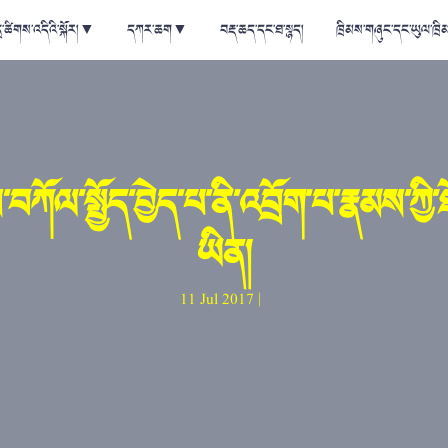
ྲ་ཚིགས་འདིའི་སྐོར།
▼
དཀར་ཆག
▼
བརྡ་ཆད་དང་ཐ་སྙད།
ཁྲིམས་གཞུང་དང་ཡུལ་ཁྲི
བཀོལ་སྤྱོད་བྱེད་པ་ནི་འབྲོག་པ་རྣམས་ཀྱི
ཡིན།
11 Jul 2017 |