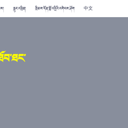
མས།
རླུང་འཕྲིན།
ཁྲིམས་དོན་བློ་འདྲིའི་འགེངས་ཤོག
中文
་ཐོབ་ཐང་