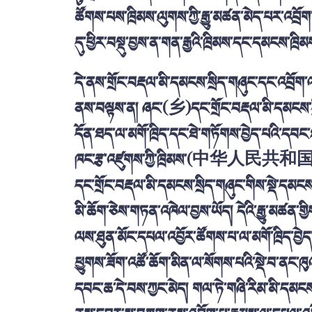
ཚོགས་པས་ཁྲིམས་ལུགས་ཀྱི་རྒྱུ་མཚན་མེད་པར་འབྲོག་
དུ་ཕྱིར་བསྡུ་བྱས་ན་གན་རྒྱའི་ཁྲིམས་དང་དམངས་ཁྲ
དེ་ནས་གྲོང་བརྡལ་མི་དམངས་སྲིད་གཞུང་དང་འབྲོག་ལ
ནས་བལྟས་ན། ཞང་(
乡
)དང་གྲོང་བརྡལ་མི་དམངས་ས
དོན་ཐད་ལ་མགོ་ཁྲིད་དང་ཐེ་གཏོགས་བྱེད་པའི་དབང་ཐང
ཁང་རྩ་འཛུགས་ཀྱི་ཁྲིམས་(
中华人民共和
དང་གྲོང་བརྡལ་མི་དམངས་སྲིད་གཞུང་གིས་སྡེ་དམངས
མི་ཆོག་ཅེས་གཏན་འཁེལ་བྱས་ཡོད། དེའི་རྒྱུ་མཚན་གྱ
ལས་ཐུན་མོང་དཔལ་འབྱོར་ཚོགས་པ་ལ་མགོ་ཁྲིད་བྱེ
ཕྱུགས་ཟོག་འཚོ་ཆོག་མིན་ལ་སོགས་པའི་སྡེ་བ་ནང་ཁུ
དབང་ཆ་དེ་བས་ཀྱང་མེད། གལ་ཏེ་གཞི་རིམ་མི་དམངས་སྲ