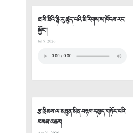
ཐ་སི་ཐིའི་རྙི་རུ་ཚུད་པའི་མི་རིགས་ས་ཁོངས་རང་
སྐྱོང་།
Jul 9, 2026
རྩ་ཁྲིམས་ལ་མཐུན་མིན་བརྟག་དཔྱད་གཏོང་བའི་
བསམ་འཆར།