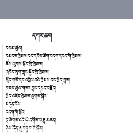
དཀར་ཆག
བསམ་ཚུལ།
དམངས་ཁྲིམས་དང་དངོས་ཟོག་བདག་དབང་གི་ཁྲིམས།
ཆོས་ལུགས་སྐོར་གྱི་ཁྲིམས།
འཁོར་ཡུག་སྲུང་སྐྱོབ་ཀྱི་ཁྲིམས།
སློབ་གསོ་དང་འབྲེལ་བའི་ཁྲིམས་དང་སྲིད་བྱུས།
གནས་ཚུལ་གསར་བྱུང་དཔྱད་བརྗོད།
སྲིད་འཛིན་ཁྲིམས་ལུགས་སྐོར།
མདུན་ངོས།
བདག་གི་སྐོར།
དྲ་ཚིགས་འདི་ཡི་དགོས་པ་རྒྱུ་མཚན།
ཉེས་དོན་ཞུ་གཏུག་གི་སྐོར།