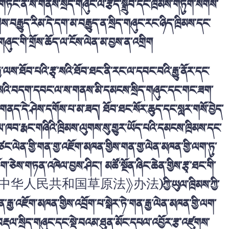
་གཏོང་ན་ས་གནས་སྲིད་གཞུང་ལ་རྩོད་སྒྲུབ་དང་ཁྲིམས་གཏུག་སོགས་
ས་བརྒྱུད་རིམ་དེ་དག་མ་བརྒྱུད་ན་སྲིད་གཞུང་རང་ཉིད་ཁྲིམས་དང་
ཞུང་གི་གྲོས་ཆོད་ལ་ངོས་ལེན་མ་བྱས་ན་འགྲིག
ྱ་ལས་ཐོབ་པའི་རྩྭ་སའི་ཐོབ་ཐང་ནི་རང་ལ་དབང་བའི་རྒྱུ་ནོར་དང་
རྩྭ་སའི་བདག་དབང་ལ་ས་གནས་མི་དམངས་སྲིད་གཞུང་དང་གང་ཟག་
ི་གནད་དེ་ཤེས་དགོས་པ་མ་ཟད། ཐོབ་ཐང་སོར་ཆུད་དང་སླར་གསོ་བྱེད་
་ཁབ་རྨང་གཞིའི་ཁྲིམས་ལུགས་སུ་གྱུར་ཡོད་པའི་དམངས་ཁྲིམས་དང་
ང་ལེན་གྱི་གན་གྱ་འཇོག་མཁན་གྱིས་གན་གྱ་ལེན་མཁན་གྱི་ལག་ཏུ་
་ཆོག་ཅེས་གཏན་འཁེལ་བྱས་ཤིང་། མཚོ་སྔོན་ཞིང་ཆེན་གྱིས་རྩྭ་ཐང་གི་
中华人民共和国草原法》办法
)ཀྱི་ཡུལ་ཁྲིམས་ཀྱི་
ན་རྒྱ་འཇོག་མཁན་གྱིས་འབྲོག་པ་སྒེར་ཏེ་གན་རྒྱ་ལེན་མཁན་གྱི་ལག་
ང་བརྡལ་སྲིད་གཞུང་དང་སྡེ་བའམ་ཐུན་མོང་དཔལ་འབྱོར་རྩ་འཛུགས་