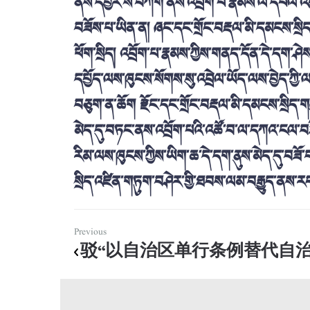
ནས་དབྱར་ས་བཀག་ནས་འབྲོག་པ་རྣམས་ལ་དཔལ་འབྱོར
བཟོས་པ་ཡིན་ན། ཞང་དང་གྲོང་བརྡལ་མི་དམངས་སྲ
ཕོག་སྲིད། འབྲོག་པ་རྣམས་ཀྱིས་གནད་དོན་དེ་དག་ཤེས
དཔྱོད་ལས་ཁུངས་སོགས་སུ་འབྲེལ་ཡོད་ལས་བྱེད་ཀྱི
བཅུག་ན་ཆོག རྫོང་དང་གྲོང་བརྡལ་མི་དམངས་སྲིད་གཞ
མེད་དུ་བཏང་ནས་འབྲོག་པའི་འཚོ་བ་ལ་དཀའ་ངལ་བཟོས
རིམ་ལས་ཁུངས་ཀྱིས་ཡིག་ཆ་དེ་དག་ནུས་མེད་དུ་བཟོ
སྲིད་འཛིན་གཏུག་བཤེར་གྱི་ཐབས་ལམ་བརྒྱུད་ནས་རང
Previous
驳“以自治区单行条例替代自治