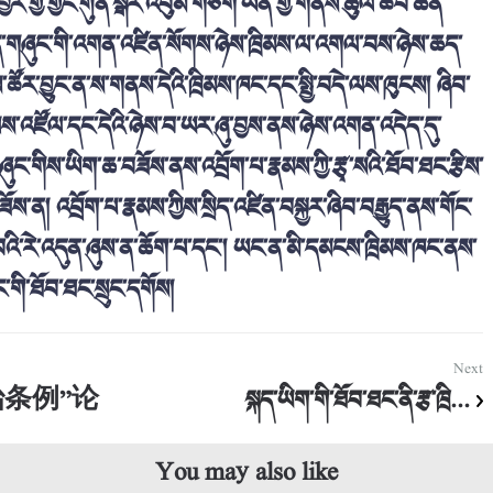
་གྱི་གྱོང་གུན་སྒོར་འབུམ་གཅིག་ཡན་གྱི་གནས་ཚུལ་ཚབ་ཆེན་
ིད་གཞུང་གི་འགན་འཛིན་སོགས་ཉེས་ཁྲིམས་ལ་འགལ་བས་ཉེས་ཆད་
་ཚོར་བྱུང་ན་ས་གནས་དེའི་ཁྲིམས་ཁང་དང་སྤྱི་བདེ་ལས་ཁུངས། ཞིབ་
་ལས་འཛོལ་དང་དེའི་ཉེས་བ་ཡར་ཞུ་བྱས་ནས་ཉེས་འགན་འདེད་དུ་
ུང་གིས་ཡིག་ཆ་བཟོས་ནས་འབྲོག་པ་རྣམས་ཀྱི་རྩྭ་སའི་ཐོབ་ཐང་རྩིས་
་ན། འབྲོག་པ་རྣམས་ཀྱིས་སྲིད་འཛིན་བསྐྱར་ཞིབ་བརྒྱུད་ནས་གོང་
་བའི་རེ་འདུན་ཞུས་ན་ཆོག་པ་དང་། ཡང་ན་མི་དམངས་ཁྲིམས་ཁང་ནས་
་གི་ཐོབ་ཐང་སྲུང་དགོས།
Next
条例”论
སྐད་ཡིག་གི་ཐོབ་ཐང་ནི་རྩ་ཁྲི...
You may also like