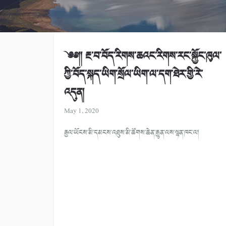
༄༅།། རྔ་བ་བོད་རིགས་ཆའང་རིགས་རང་སྐྱོང་ཁུལ་
ཀྱི་བོད་སྐད་ཡིག་སྲོལ་ཡིག་ལ་དག་ཐེར་གྱི་རེ་
འདུན།
May 1, 2020
རྒྱལ་ཡོངས་མི་དམངས་འཐུས་མི་ཚོགས་ཆེན་རྒྱུན་ལས་ལྷན་ཁང་ལ།