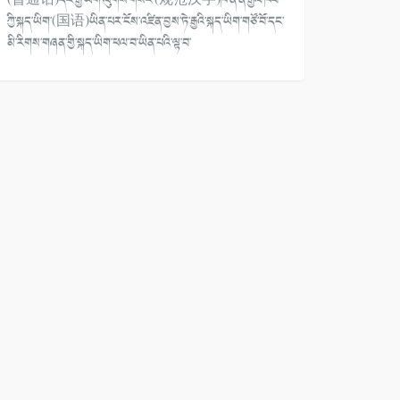
ཀྱི་སྐད་ཡིག་(国语)ཡིན་པར་ངོས་འཛིན་བྱས་ཏེ་རྒྱའི་སྐད་ཡིག་གཙོ་བོ་དང་
མི་རིགས་གཞན་གྱི་སྐད་ཡིག་ཕལ་བ་ཡིན་པའི་ལྟ་བ་