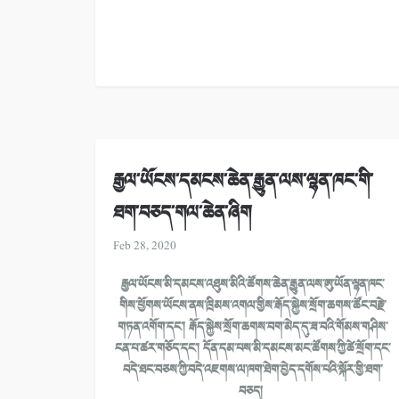
རྒྱལ་ཡོངས་དམངས་ཆེན་རྒྱུན་ལས་ལྷན་ཁང་གི་
ཐག་བཅད་གལ་ཆེན་ཞིག
Feb 28, 2020
རྒྱལ་ཡོངས་མི་དམངས་འཐུས་མིའི་ཚོགས་ཆེན་རྒྱུན་ལས་ཨུ་ཡོན་ལྷན་ཁང་
གིས་ཕྱོགས་ཡོངས་ནས་ཁྲིམས་འགལ་གྱིས་རྒོད་སྐྱེས་སྲོག་ཆགས་ཚོང་བརྗེ་
གཏན་འགོག་དང་། རྒོད་སྐྱེས་སྲོག་ཆགས་བག་མེད་དུ་ཟ་བའི་གོམས་གཤིས་
ངན་པ་ཚར་གཅོད་དང་། དོན་དམ་པས་མི་དམངས་མང་ཚོགས་ཀྱི་ཚེ་སྲོག་དང་
བདེ་ཐང་བཅས་ཀྱི་བདེ་འཇགས་ལ་ཁག་ཐེག་བྱེད་དགོས་པའི་སྐོར་གྱི་ཐག་
བཅད།