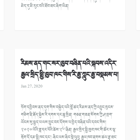
མེད་དུ་མི་རུང་བའི་ཐོབ་ཐང་ཞིག་ཡིན།
རིམས་ནད་གང་སར་ཁྱབ་བཞིན་པའི་སྐབས་འདིར་
རྒྱལ་སྲིད་སྤྱི་ཁྱབ་ཁང་གིས་རི་རྒྱ་ཀླུང་རྒྱ་བསྡམས་པ།
Jan 27, 2020
ཏོག་དབྱིབས་ནད་དུག་གིས་བསྐྱེད་པའི་གློ་ཚད་རིམས་ནད་ཀྱི་འབྱུང་ཁུངས་
གཅིག་ནི་རྒོད་སྐྱེས་རི་དྭགས་དང་ཆུ་སྲིན། གཅན་གཟན་སོགས་ཀྱི་ཤ་ཁྲག་
ལོངས་སུ་སྤྱད་པ་ལས་བྱུང་བར་དོགས་པ་བྱེད་བཞིན་པའི་དབང་གིས།
༢༠༢༠་ལོའི་ཟླ་དང་པོའི་ཚེས་༢༦་ཉིན། རྒྱལ་སྲིད་སྤྱི་ཁྱབ་ཁང་གི་ཚོང་ར་ལྟ་
རྟོག་དོ་དམ་སྤྱི་ཁང་དང་། ཞིང་ལས་ཞིང་སྡེ་པུའུ། རྒྱལ་ཁབ་ནགས་ཚལ་རྩྭ་ཐང་