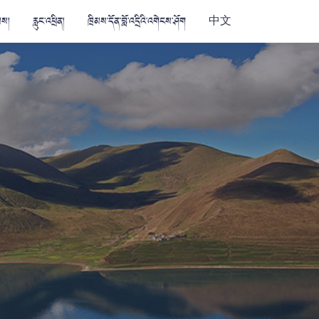
མས།
རླུང་འཕྲིན།
ཁྲིམས་དོན་བློ་འདྲིའི་འགེངས་ཤོག
中文