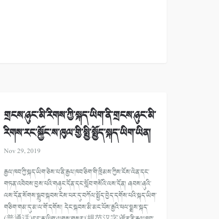
གྲངས་ཉུང་མི་རིགས་ཀྱི་སྐད་ཡིག་ནི་གྲངས་ཉུང་མི་
རིགས་རང་སྐྱོང་ས་ཁུལ་གྱི་སྤྱི་སྤྱོད་སྐད་ཡིག་ཡིན།
Nov 29, 2019
རྒྱལ་ཁབ་ཀྱི་སྐད་ཡིག་ཅེས་པ་ནི་རྒྱལ་ཁབ་ཅིག་གི་ཁྲིམས་ཀྱིས་ངོས་ལེན་དང་
གཏན་འབེབས་བྱས་པའི་གཞུང་དོན་དང་སློབ་གསོའི་ལས་དོན། ཞབས་ཞུའི་
ལས་དོན་སོགས་སྒྲུབ་སྐབས་ངེས་པར་དུ་བཀོལ་སྤྱོད་བྱེད་དགོས་པའི་སྐད་ཡིག་
གཅིག་གམ་དུ་མ་ལ་གོ་དགོས། དེང་སྐབས་མི་མང་པོས་རྒྱའི་ཕལ་སྨྲས་སྐད་
(普通话)དང་རྒྱ་ཡིག་ལུགས་གསར་(规范汉字)ཁོ་ན་ནི་རྒྱལ་ཁབ་