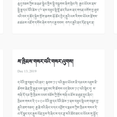
ཅུའུ་བཅས་ཀྱིས་མཉམ་སྦྲེལ་གྱིས་སྤྱི་བསྒྲགས་ཞིག་སྤེལ་ཏེ། རྒྱལ་ཡོངས་ནས་
སྤྱི་ཟླ་དང་པོའི་ཚེས་༢༦་ནས་བཟུང་སྟེ་གློ་ཚད་རིམས་ནད་གཏན་འགོག་བྱ་ཐུབ་
པའི་བར་དུ་རྒོད་སྐྱེས་སྲོག་ཆགས་ཉོ་ཚོང་བྱེད་རྒྱུའི་ལས་རིགས་ཡོངས་རྫོགས་
མཚམས་འཇོག་དགོས་ཞེས་བཀའ་རྒྱ་བབས། བཀའ་རྒྱའི་ནང་དོན་ལྟར་ན།
ས་ཁྲིམས་གསར་བའི་གསར་ལུགས།
Dec 13, 2019
ད་ལོའི་ཟླ་བརྒྱད་པའི་ནང་། སྐབས་༡༣་པའི་རྒྱལ་ཡོངས་མི་དམངས་འཐུས་མི་
ཚོགས་ཆེན་གྱི་རྒྱུན་ལས་ལྷན་ཁང་གི་ཚོགས་འདུ་ཐེངས་༡༢་པའི་སྟེང་དུ། ས་
གཞི་དོ་དམ་གྱི་ཁྲིམས་འཕར་བཅོས་ཀྱི་གྲོས་གཞི་ལ་མོས་མཐུན་བྱུང་ཞིང་།
ཁྲིམས་གསར་དེ་༢༠༢༠་ལོའི་ཟླ་དང་པོའི་ཚེས་༡་ནས་བཟུང་སྟེ་ལག་བསྟར་བྱ་
རྒྱུའི་ཐག་བཅད། རྒྱ་ཆེ་བའི་ཞིང་པ་དང་འབྲོག་པ་རྣམས་ཀྱིས་ཁྲིམས་གསར་དེ་
ལ་དོ་སྣང་དང་རྒྱུས་ལོན་བྱས་ཏེ་ཞིང་ས་དང་རྩྭ་སའི་ཐོབ་ཐང་ལ་ལོངས་སུ་སྤྱོད་