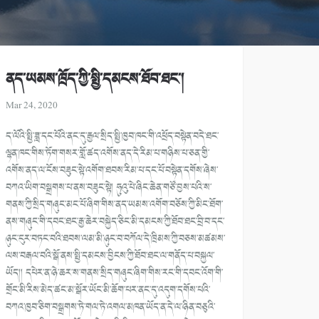
ནད་ཡམས་ཁྲོད་ཀྱི་སྤྱི་དམངས་ཐོབ་ཐང་།
Mar 24, 2020
ད་ལོའི་སྤྱི་ཟླ་དང་པོའི་ནང་དུ་རྒྱལ་སྲིད་སྤྱི་ཁྱབ་ཁང་གི་འཕྲོད་བསྟེན་བདེ་ཐང་
ལྷན་ཁང་གིས་ཏོག་གསར་གློ་ཚད་འགོས་ནད་དེ་རིམ་པ་གཉིས་པ་ཅན་གྱི་
འགོས་ནད་ལ་ངོས་བཟུང་སྟེ་འགོག་ཐབས་རིམ་པ་དང་པོ་བསྟེན་དགོས་ཞེས་
བཀའ་ཡིག་བསྒྲགས་པ་ནས་བཟུང་སྟེ། ཧུའུ་པེ་ཞིང་ཆེན་གཙོ་བྱས་པའི་ས་
གནས་ཀྱི་སྲིད་གཞུང་མང་པོ་ཞིག་གིས་ནད་ཡམས་འགོག་བཅོས་ཀྱི་མིང་ཐོག་
ནས་གཞུང་གི་དབང་ཐང་རྒྱ་ཆེར་བསྐྱེད་ཅིང་མི་དམངས་ཀྱི་ཐོབ་ཐང་བྲི་བ་དང་
ཉུང་ངུར་བཏང་བའི་ཐབས་ལམ་མི་ཉུང་བ་བཀོལ་དེ་ཁྲིམས་ཀྱི་བཅས་མཚམས་
ལས་བརྒལ་བའི་སྒོ་ནས་སྤྱི་དམངས་བྱིངས་ཀྱི་ཐོབ་ཐང་ལ་གནོད་པ་བསྐྱལ་
ཡོད།། དཔེར་ན་ཉེ་ཆར་ས་གནས་སྲིད་གཞུང་ཞིག་གིས་རང་གི་དབང་འོག་གི་
གྲོང་མི་རིས་མེད་ཚང་མ་སྒོར་ཡོང་མི་ཆོག་པར་ནང་དུ་འདུག་དགོས་པའི་
བཀའ་ཁྱབ་ཅིག་བསྒྲགས་ཏེ་གལ་ཏེ་འགལ་མཁན་ཡོད་ན་དེ་ལ་ཉིན་བཅུའི་