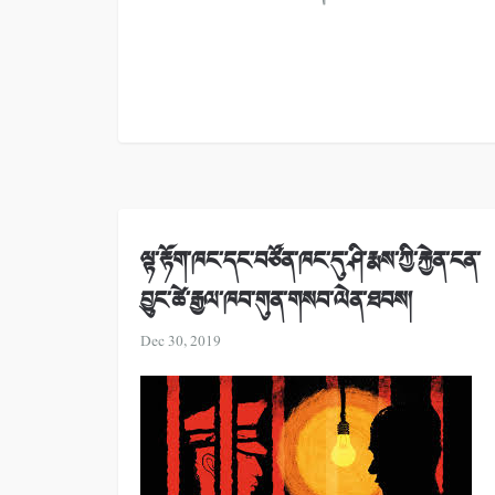
ལྟ་རྟོག་ཁང་དང་བཙོན་ཁང་དུ་ཤི་རྨས་ཀྱི་རྐྱེན་ངན་
བྱུང་ཚེ་རྒྱལ་ཁབ་གུན་གསབ་ལེན་ཐབས།
Dec 30, 2019