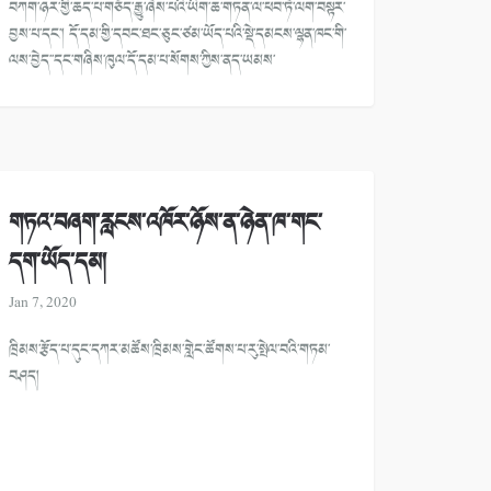
བཀག་ཉར་གྱི་ཆད་པ་གཅོད་རྒྱུ་ཞེས་པའི་ཡིག་ཆ་གཏན་ལ་ཕབ་ཏེ་ལག་བསྟར་
བྱས་པ་དང་། དོ་དམ་གྱི་དབང་ཐང་ཅུང་ཙམ་ཡོད་པའི་སྡེ་དམངས་ལྷན་ཁང་གི་
ལས་བྱེད་་དང་གཞིས་ཁུལ་དོ་དམ་པ་སོགས་ཀྱིས་ནད་ཡམས་
གཏའ་བཞག་རླངས་འཁོར་ཉོས་ན་ཉེན་ཁ་གང་
དག་ཡོད་དམ།
Jan 7, 2020
ཁྲིམས་རྩོད་པ་དུང་དཀར་མཚོས་ཁྲིམས་གླེང་ཚོགས་པ་རུ་སྤེལ་བའི་གཏམ་
བཤད།