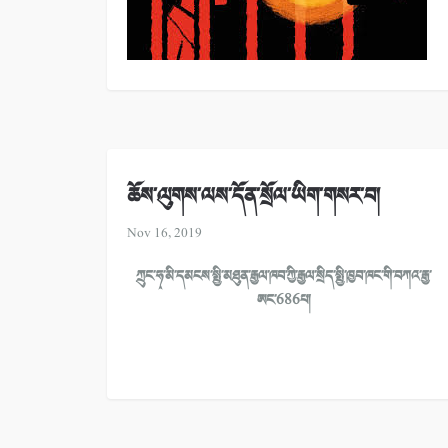
ཆོས་ལུགས་ལས་དོན་སྲོལ་ཡིག་གསར་བ།
Nov 16, 2019
ཀྲུང་ཧྭ་མི་དམངས་སྤྱི་མཐུན་རྒྱལ་ཁབ་ཀྱི་རྒྱལ་སྲིད་སྤྱི་ཁྱབ་ཁང་གི་བཀའ་རྒྱ་
ཨང་686པ།