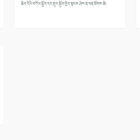
ཆེད་དེའི་བཀོལ་སྤྱོད་དང་སྲུང་སྐྱོབ་བྱེད་སྟངས་ཤེས་ན་ཕན་ཐོགས་ཆེ།