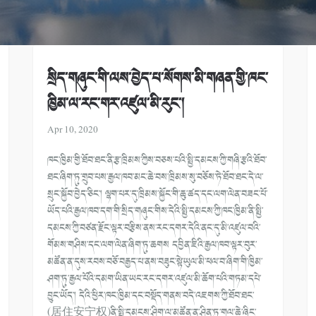
སྲིད་གཞུང་གི་ལས་བྱེད་པ་སོགས་མི་གཞན་གྱི་ཁང་
ཁྱིམ་ལ་རང་གར་འཛུལ་མི་རུང་།
Apr 10, 2020
ཁང་ཁྱིམ་གྱི་ཐོབ་ཐང་ནི་རྩ་ཁྲིམས་ཀྱིས་བཅས་པའི་སྤྱི་དམངས་ཀྱི་གཞི་རྩའི་ཐོབ་
ཐང་ཞིག་ཏུ་གྲུབ་པས་རྒྱལ་ཁབ་མང་ཆེ་བས་ཁྲིམས་སུ་བཅོས་ཏེ་ཐོབ་ཐང་དེ་ལ་
སྲུང་སྐྱོབ་བྱེད་ཅིང་། ལྷག་པར་དུ་ཁྲིམས་སྐྱོང་གི་ཆུ་ཚད་དང་ལག་ལེན་བཟང་པོ་
ཡོད་པའི་རྒྱལ་ཁབ་དག་གི་སྲིད་གཞུང་གིས་དེའི་སྤྱི་དམངས་ཀྱི་ཁང་ཁྱིམ་ནི་སྤྱི་
དམངས་ཀྱི་བཙན་རྫོང་ལྟར་བརྩིས་ནས་རང་དགར་དེའི་ནང་དུ་མི་འཛུལ་བའི་
གོམས་གཤིས་དང་ལག་ལེན་ཞིག་ཏུ་ཆགས དབྱིན་ཇིའི་རྒྱལ་ཁབ་ལྟར་བུར་
མཚོན་ན་དུས་རབས་བཅོ་བརྒྱད་པ་ནས་བཟུང་སྟེ་ཡུལ་མི་ཕལ་བ་ཞིག་གི་ཁྱིམ་
ཤག་ཏུ་རྒྱལ་པོའི་དམག་ཡིན་ཡང་རང་དགར་འཛུལ་མི་ཆོག་པའི་གཏམ་དཔེ་
བྱུང་ཡོད་། དེའི་ཕྱིར་ཁང་ཁྱིམ་དང་བསྡོད་གནས་བདེ་འཇགས་ཀྱི་ཐོབ་ཐང་
(居住安宁权)ནི་སྤྱི་དམངས་ཤིག་ལ་མཚོན་ན་ཤིན་ཏུ་གལ་ཆེ་ཞིང་