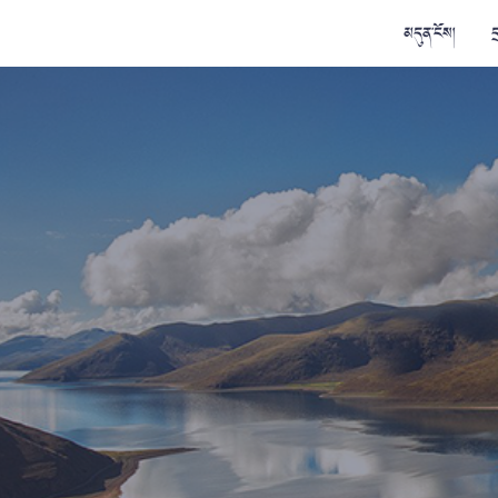
མདུན་ངོས།
ད