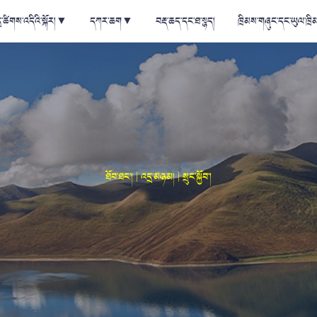
ྲ་ཚིགས་འདིའི་སྐོར།
▼
དཀར་ཆག
▼
བརྡ་ཆད་དང་ཐ་སྙད།
ཁྲིམས་གཞུང་དང་ཡུལ་ཁྲི
ཐོབ་ཐང་། | འདྲ་མཉམ། | སྲུང་སྐྱོབ་།