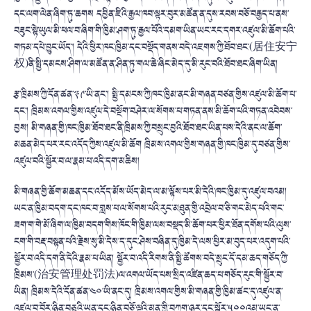
དང་ལག་ལེན་ཞིག་ཏུ་ཆགས དབྱིན་ཇིའི་རྒྱལ་ཁབ་ལྟར་བུར་མཚོན་ན་དུས་རབས་བཅོ་བརྒྱད་པ་ནས་
བཟུང་སྟེ་ཡུལ་མི་ཕལ་བ་ཞིག་གི་ཁྱིམ་ཤག་ཏུ་རྒྱལ་པོའི་དམག་ཡིན་ཡང་རང་དགར་འཛུལ་མི་ཆོག་པའི་
གཏམ་དཔེ་བྱུང་ཡོད་། དེའི་ཕྱིར་ཁང་ཁྱིམ་དང་བསྡོད་གནས་བདེ་འཇགས་ཀྱི་ཐོབ་ཐང་(居住安宁
权)ནི་སྤྱི་དམངས་ཤིག་ལ་མཚོན་ན་ཤིན་ཏུ་གལ་ཆེ་ཞིང་མེད་དུ་མི་རུང་བའི་ཐོབ་ཐང་ཞིག་ཡིན།
རྩ་ཁྲིམས་ཀྱི་དོན་ཚན་༣༩་ཡི་ནང་། སྤྱི་དམངས་ཀྱི་ཁང་ཁྱིམ་ནང་མི་གཞན་བཙན་གྱིས་འཛུལ་མི་ཆོག་པ་
དང་། ཁྲིམས་འགལ་གྱིས་འཛུལ་དེ་བསྔོག་བཤེར་ལ་སོགས་པ་གཏན་ནས་མི་ཆོག་པའི་གཏན་འབེབས་
བྱས། མི་གཞན་གྱི་ཁང་ཁྱིམ་ཐོབ་ཐང་ནི་ཁྲིམས་ཀྱི་བསྲུང་བྱའི་ཐོབ་ཐང་ཡིན་པས་དེའི་ནང་ལ་ཆོག་
མཆན་མེད་པར་རང་འདོད་ཀྱིས་འཛུལ་མི་ཆོག ཁྲིམས་འགལ་གྱིས་གཞན་གྱི་ཁང་ཁྱིམ་དུ་བཙན་གྱིས་
འཛུལ་བའི་སྦྱོར་བ་ལ་རྣམ་པ་འདི་དག་མཆིས།
མི་གཞན་གྱི་ཆོག་མཆན་དང་འདོད་མོས་ཡོད་མེད་ལ་མ་ལྟོས་པར་མི་དེའི་ཁང་ཁྱིམ་དུ་འཛུལ་བའམ།
ཡང་ན་ཁྱིམ་བདག་དང་ཁང་བ་གླས་པ་ལ་སོགས་པའི་རུང་མཐུན་གྱི་འབྲེལ་བ་ཅི་གང་མེད་པའི་གང་
ཟག་ག་གེ་མོ་ཞིག་ལ་ཁྱིམ་བདག་གིས་ཁོང་གི་ཁྱིམ་ལས་བསྡད་མི་ཆོག་པར་ཕྱིར་ཐོན་དགོས་པའི་ལུས་
ངག་གི་བརྡ་བསྟན་པའི་རྗེས་སུ་མི་དེས་ད་དུང་ཤེས་བཞིན་དུ་ཁྱིམ་དེ་ལས་ཕྱིར་མ་བུད་པར་འདུག་པའི་
སྦྱོར་བ་འདི་དག་ནི་དེའི་རྣམ་པ་ཡིན། སྦྱོར་བ་འདི་རིགས་ནི་སྤྱི་ཚོགས་བདེ་སྲུང་དོ་དམ་ཆད་གཅོད་ཀྱི་
ཁྲིམས་(治安管理处罚法)ལ་འགལ་ཡོད་པས་སྲིད་འཛིན་ཆད་པ་གཅོད་རུང་གི་སྦྱོར་བ་
ཡིན། ཁྲིམས་དེའི་དོན་ཚན་༤༠་ཡི་ནང་དུ། ཁྲིམས་འགལ་གྱིས་མི་གཞན་གྱི་ཁྱིམ་ཚང་དུ་འཛུལ་ན་
འཛུལ་བ་བོར་ཉིན་བཅུའི་ཡན་དང་ཉིན་བཅོ་ལྔའི་མན་གྱི་བཀག་ཉར་དང་སྒོར་༥༠༠འམ་ཡང་ན་