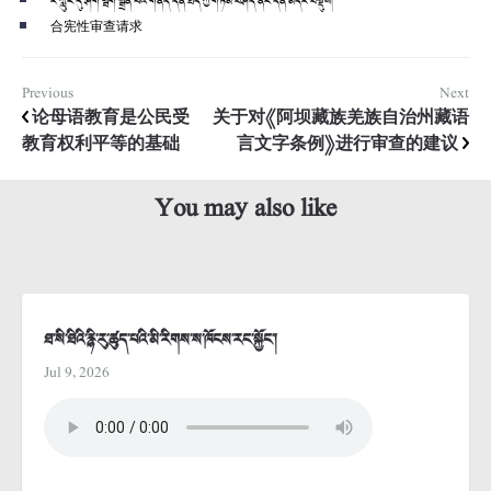
རི་ཀླུང་དུ་ཤོག་སྦག་སྒྲོན་པའི་གནད་དོན་ཐད་ཀྱི་གཏམ་བཤད་ནང་དོན་མདོར་བསྡུས།
合宪性审查请求
Previous
Next
论母语教育是公民受
关于对《阿坝藏族羌族自治州藏语
教育权利平等的基础
言文字条例》进行审查的建议
You may also like
ཐ་སི་ཐིའི་རྙི་རུ་ཚུད་པའི་མི་རིགས་ས་ཁོངས་རང་སྐྱོང་།
Jul 9, 2026