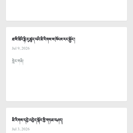
ཐ་སི་ཐིའི་རྙི་རུ་ཚུད་པའི་མི་རིགས་ས་ཁོངས་རང་སྐྱོང་།
Jul 9, 2026
གླེང་གཞི།
མི་རིགས་དབྱེ་འབྱེད་སྐོར་གྱི་གཏམ་བཤད།
Jul 3, 2026