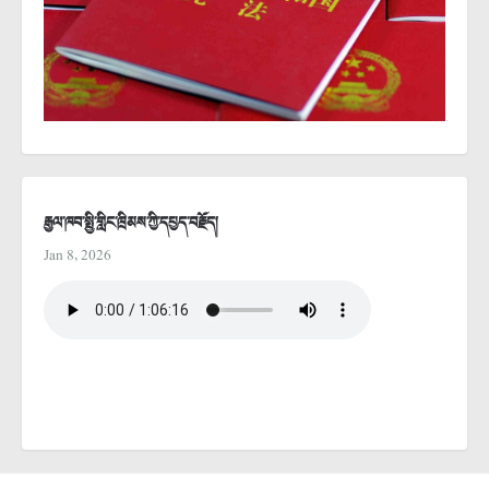
རྒྱལ་ཁབ་སྤྱི་གླིང་ཁྲིམས་ཀྱི་དཔྱད་བརྗོད།
Jan 8, 2026