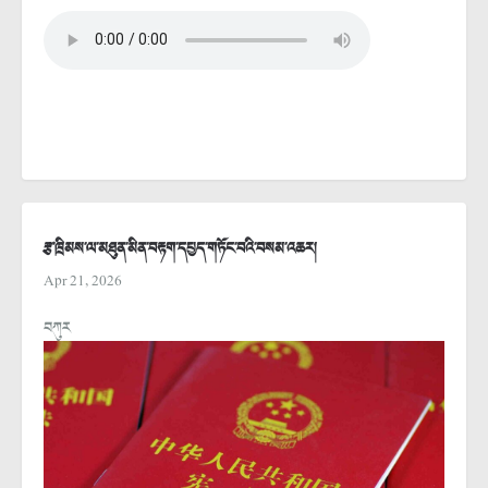
རྩ་ཁྲིམས་ལ་མཐུན་མིན་བརྟག་དཔྱད་གཏོང་བའི་བསམ་འཆར།
Apr 21, 2026
བཀུར