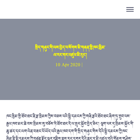
སྲིད་གཞུང་གི་ལས་བྱེད་པ་སོགས་མི་གཞན་གྱི་ཁང་ཁྱིམ་
ལ་རང་གར་འཛུལ་མི་རུང་།
10 Apr 2020 |
ཁང་ཁྱིམ་གྱི་ཐོབ་ཐང་ནི་རྩ་ཁྲིམས་ཀྱིས་བཅས་པའི་སྤྱི་དམངས་ཀྱི་གཞི་རྩའི་ཐོབ་ཐང་ཞིག་ཏུ་གྲུབ་པས་
རྒྱལ་ཁབ་མང་ཆེ་བས་ཁྲིམས་སུ་བཅོས་ཏེ་ཐོབ་ཐང་དེ་ལ་སྲུང་སྐྱོབ་བྱེད་ཅིང་། ལྷག་པར་དུ་ཁྲིམས་སྐྱོང་གི་
ཆུ་ཚད་དང་ལག་ལེན་བཟང་པོ་ཡོད་པའི་རྒྱལ་ཁབ་དག་གི་སྲིད་གཞུང་གིས་དེའི་སྤྱི་དམངས་ཀྱི་ཁང་
ཁྱིམ་ནི་སྤྱི་དམངས་ཀྱི་བཙན་རྫོང་ལྟར་བརྩིས་ནས་རང་དགར་དེའི་ནང་དུ་མི་འཛུལ་བའི་གོམས་གཤིས་