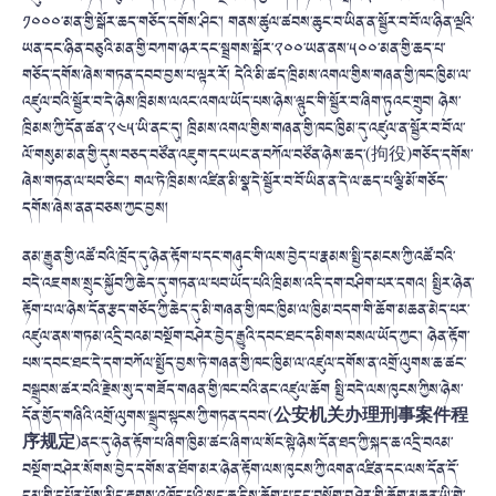
༡༠༠༠་མན་གྱི་སྒོར་ཆད་གཅོད་དགོས་ཤིང་། གནས་ཚུལ་ཚབས་ཆུང་བ་ཡིན་ན་སྦྱོར་བ་བོ་ལ་ཉིན་ལྔའི་
ཡན་དང་ཉིན་བཅུའི་མན་གྱི་བཀག་ཉར་དང་སྦྲགས་སྒོར་༢༠༠་ཡན་ནས་༥༠༠་མན་གྱི་ཆད་པ་
གཅོད་དགོས་ཞེས་གཏན་དབབ་བྱས་པ་ལྟར་རོ། དེའི་མི་ཚད་ཁྲིམས་འགལ་གྱིས་གཞན་གྱི་ཁང་ཁྱིམ་ལ་
འཛུལ་བའི་སྦྱོར་བ་དེ་ཉེས་ཁྲིམས་ལའང་འགལ་ཡོད་པས་ཉེས་ལྟུང་གི་སྦྱོར་བ་ཞིག་ཏུའང་གྲུབ། ཉེས་
ཁྲིམས་ཀྱི་དོན་ཚན་༢༤༥་ཡི་ནང་དུ། ཁྲིམས་འགལ་གྱིས་གཞན་གྱི་ཁང་ཁྱིམ་དུ་འཛུལ་ན་སྦྱོར་བ་བོ་ལ་
ལོ་གསུམ་མན་གྱི་དུས་བཅད་བཙོན་འཇུག་དང་ཡང་ན་བཀོལ་བཙོན་ཉེས་ཆད་(拘役)གཅོད་དགོས་
ཞེས་གཏན་ལ་ཕབ་ཅིང་། གལ་ཏེ་ཁྲིམས་འཛིན་མི་སྣ་དེ་སྦྱོར་བ་བོ་ཡིན་ན་དེ་ལ་ཆད་པ་ལྕི་མོ་གཅོད་
དགོས་ཞེས་ནན་བཅས་ཀྱང་བྱས།
ནམ་རྒྱུན་གྱི་འཚོ་བའི་ཁྲོད་དུ་ཉེན་རྟོག་པ་དང་གཞུང་གི་ལས་བྱེད་པ་རྣམས་སྤྱི་དམངས་ཀྱི་འཚོ་བའི་
བདེ་འཇགས་སྲུང་སྐྱོབ་ཀྱི་ཆེད་དུ་གཏན་ལ་ཕབ་ཡོད་པའི་ཁྲིམས་འདི་དག་བཤིག་པར་དགའ། སྤྱིར་ཉེན་
རྟོག་པ་ལ་ཉེས་དོན་རྩད་གཅོད་ཀྱི་ཆེད་དུ་མི་གཞན་གྱི་ཁང་ཁྱིམ་ལ་ཁྱིམ་བདག་གི་ཆོག་མཆན་མེད་པར་
འཛུལ་ནས་གཏམ་འདྲི་བའམ་བསྔོག་བཤེར་བྱེད་རྒྱུའི་དབང་ཐང་དམིགས་བསལ་ཡོད་ཀྱང་། ཉེན་རྟོག་
པས་དབང་ཐང་དེ་དག་བཀོལ་སྤྱོད་བྱས་ཏེ་གཞན་གྱི་ཁང་ཁྱིམ་ལ་འཛུལ་དགོས་ན་འགྲོ་ལུགས་ཆ་ཚང་
བསྒྲུབས་ཚར་བའི་རྗེས་སུ་ད་གཟོད་གཞན་གྱི་ཁང་བའི་ནང་འཛུལ་ཆོག སྤྱི་བདེ་ལས་ཁུངས་ཀྱིས་ཉེས་
དོན་གྱོད་གཞིའི་འགྲོ་ལུགས་སྒྲུབ་སྟངས་ཀྱི་གཏན་དབབ་(
公安机关办理刑事案件程
序规定
)ནང་དུ་ཉེན་རྟོག་པ་ཞིག་ཁྱིམ་ཚང་ཞིག་ལ་སོང་སྟེ་ཉེས་དོན་ཐད་ཀྱི་སྐད་ཆ་འདྲི་བའམ་
བསྔོག་བཤེར་སོགས་བྱེད་དགོས་ན་ཐོག་མར་ཉེན་རྟོག་ལས་ཁུངས་ཀྱི་འགན་འཛིན་དང་ལས་དོན་དོ་