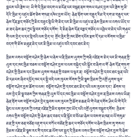
དམ་གྱི་དཔོན་པོས་མིང་རྟགས་འཁོད་པའི་སྐད་ཆ་དྲིས་ཆོག་པ་དང་བསྔོག་བཤེར་གྱི་ཆོག་མཆན་ཡི་གེ་
བླངས་པའི་རྗེས་ལ། ཡི་གེ་དེ་ཁྱིམ་བདག་ལ་མངོན་པར་བསྟན་ནས་གསལ་བཤད་བྱས་པའི་རྗེས་སུ་མི་
དེའི་་ཁྱིམ་དུ་འཛུལ་ཆོག་ཅེས་གཏན་འཁེལ་བྱས་ཡོད། ཉེན་རྟོག་པས་བརྒྱུད་རིམ་དེ་དག་མ་བརྒྱུད་པར་
ཉེས་དོན་རྩད་གཅོད་ཀྱི་མིང་བཟུང་སྟེ་ཡི་གེ་མེད་པར་མི་ཁྱིམ་ལ་འཛུལ་ན་ཉེས་ཁྲིམས་ལ་འགལ་ཡོད་པ་
མ་ཟད་ཉེས་ཆད་ཀྱང་ལྕི་བར་གཅོད་དགོས། དེ་མིན་ཉེས་དོན་བརྩད་གཅོད་ལ་འབྲེལ་བ་མེད་པའི་གཞུང་
གི་ལས་བྱེད་པ་དང་སྡེ་བའི་ལས་བྱེད་པ། གྲོང་ཁྱེར་གྱི་ཁང་ཐོག་དངོས་རྫས་དོ་དམ་པ་སོགས་པ་ཁྱིམ་
བདག་གི་མོས་མཐུན་མེད་པར་མི་ཁྱིམ་ལ་འཛུལ་བའི་དབང་ཐང་མེད།
ཁྲིམས་འགལ་བསྔོག་བཤེར་གྱི་ཉེས་པ་ཞེས་པ་ནི་ཁྲིམས་ལུགས་ཀྱི་གཞི་འཛིན་ས་མེད་པར་མི་གཞན་གྱི་
ལུས་དང་ཁང་ཁྱིམ་བཅས་ལ་བསྔོག་བཤེར་བྱས་པ་ལས་བསྐྱེད་པའི་སྦྱོར་བ་ཞིག་ལ་གོ ཉེས་དོན་གཏུག་
བཤེར་གྱི་ཁྲིམས་དང་ཁྲིམས་ལུགས་གཞན་གྱི་བཅས་པ་ལྟར་ན། བསྔོག་བཤེར་གྱི་དབང་ཐང་ལྡན་པའི་
མི་དམངས་ཞིབ་དཔྱོད་ཁང་དང་སྤྱི་བདེ་ལས་ཁུངས་སོགས་ཀྱི་མི་སྣས་ཁྲིམས་ཀྱི་འགྲོ་ལུགས་ལྟར་
བསྔོག་བཤེར་བྱས་ཆོག་པ་ལས། བསྔོག་བཤེར་གྱི་དབང་ཐང་མེད་པའི་ལས་ཁུངས་དང་། ཚོགས་པ།
ལས་བྱེད་མི་སྣ་བཅས་ཀྱིས་གཞན་གྱི་ལུས་པོ་དང་ཁང་ཁྱིམ་ལ་བསྔོག་བཤེར་བྱས་ན་ཁྲིམས་འགལ་ཡིན།
ཉེན་རྟོག་པས་བསྔོག་བཤེར་བྱེད་སྐབས་ལས་ཁུངས་ཀྱི་ཆོག་མཆན་ཡི་གེ་ལེན་དགོས་ཤིང་ཡི་གེ་དེའི་
སྟེང་ལ་ལས་ཁུངས་ཀྱི་འགན་འཛིན་ཀྱི་མིང་རྟགས་ཀྱང་ཡོད་པའི་འགྲོ་ལུགས་བསྒྲུབ་དགོས། ཁྲིམས་
འགལ་གྱིས་བསྔོག་བཤེར་གྱི་ཉེས་ཆད་བཅད་པ་ནི་སྦྱོར་བ་བོའམ་ཉེས་པ་བསག་མཁན་ལ་ལོ་གསུམ་
མན་གྱི་དུས་ཅན་བཙོན་འཇུག་དང་བཀོལ་བཙོན་གྱི་ཆད་པ་གཅོད་དགོས་པ་ཉེས་ཁྲིམས་སུ་གསལ།
ཁྲིམས་འཛིན་མི་སྣས་རང་གི་དབང་ཆ་ལོག་པར་སྤྱད་དེ་ཁྲིམས་འགལ་གྱིས་བསྔོག་བཤེར་བྱས་ཏེ་ཉེས་