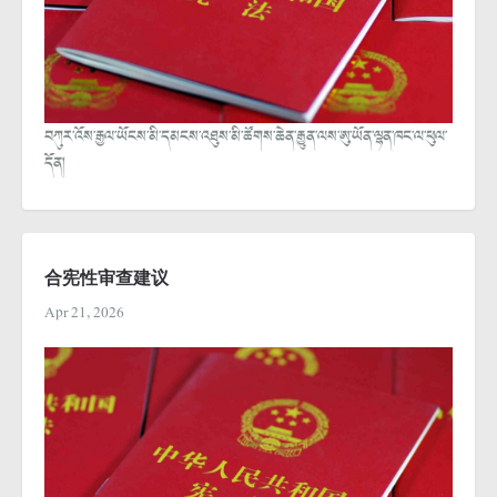
བཀུར་འོས་རྒྱལ་ཡོངས་མི་དམངས་འཐུས་མི་ཚོགས་ཆེན་རྒྱུན་ལས་ཨུ་ཡོན་ལྷན་ཁང་ལ་ཕུལ་
དོན།
合宪性审查建议
Apr 21, 2026