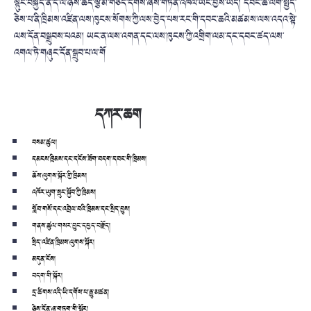
ལྟུང་བསྐྱེད་ན་དེ་ལ་ཉེས་ཆད་ལྕི་མོ་གཅོད་དགོས་ཞེས་གཏན་འཁེལ་ཡང་བྱས་ཡོད། དབང་ཆ་ལོག་སྤྱོད་
ཅེས་པ་ནི་ཁྲིམས་འཛིན་ལས་ཁུངས་སོགས་ཀྱི་ལས་བྱེད་པས་རང་གི་དབང་ཆའི་མཚམས་ལས་འདའ་སྟེ་
ལས་དོན་བསྒྲུབས་པའམ། ཡང་ན་ལས་འགན་དང་ལས་ཁུངས་ཀྱི་འགྲིག་ལམ་དང་དབང་ཚད་ལས་
འགལ་ཏེ་གཞུང་དོན་སྒྲུབ་པ་ལ་གོ
དཀར་ཆག
བསམ་ཚུལ།
དམངས་ཁྲིམས་དང་དངོས་ཟོག་བདག་དབང་གི་ཁྲིམས།
ཆོས་ལུགས་སྐོར་གྱི་ཁྲིམས།
འཁོར་ཡུག་སྲུང་སྐྱོབ་ཀྱི་ཁྲིམས།
སློབ་གསོ་དང་འབྲེལ་བའི་ཁྲིམས་དང་སྲིད་བྱུས།
གནས་ཚུལ་གསར་བྱུང་དཔྱད་བརྗོད།
སྲིད་འཛིན་ཁྲིམས་ལུགས་སྐོར།
མདུན་ངོས།
བདག་གི་སྐོར།
དྲ་ཚིགས་འདི་ཡི་དགོས་པ་རྒྱུ་མཚན།
ཉེས་དོན་ཞུ་གཏུག་གི་སྐོར།