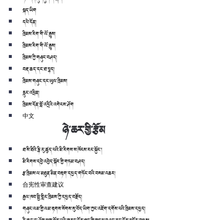
སྐད་ཡིག
དཔེ་དོན།
ཁྲིམས་རིག་གི་ལོ་རྒྱུས།
ཁྲིམས་རིག་གི་ལོ་རྒྱུས།
ཁྲིམས་ཀྱི་གཞུང་བཤད།
བརྡ་ཆད་དང་ཐ་སྙད།
ཁྲིམས་གཞུང་དང་ཡུལ་ཁྲིམས།
རླུང་འཕྲིན།
ཁྲིམས་དོན་བློ་འདྲིའི་འགེངས་ཤོག
中文
ཉེ་ཆར་གྱི་རྩོམ
ཐ་སི་ཐིའི་རྙི་རུ་ཚུད་པའི་མི་རིགས་ས་ཁོངས་རང་སྐྱོང་།
མི་རིགས་དབྱེ་འབྱེད་སྐོར་གྱི་གཏམ་བཤད།
རྩ་ཁྲིམས་ལ་མཐུན་མིན་བརྟག་དཔྱད་གཏོང་བའི་བསམ་འཆར།
合宪性审查建议
རྒྱལ་ཁབ་སྤྱི་གླིང་ཁྲིམས་ཀྱི་དཔྱད་བརྗོད།
གཞུང་ལམ་གྱི་ལམ་རྟགས་སོགས་སུ་བོད་ཡིག་ཀྱང་འཇོག་དགོས་པའི་ཁྲིམས་དཔྱད།