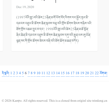
Dec 19, 2020
(1997ལོའི་ཟླ5བའི་ཚེས23ཉིན་མགོ་ལོག་བོད་རིགས་རང་སྐྱོང་ཁུལ་མི་
དམངས་འཐུལ་མི་ཚོགས་ཆེན་སྐབས་བཅུ་བའི་གྲོས་ཚོགས་ཐེངས་གཉིས་པའི་
ཐོག་གྲོས་འཆམ་བྱུང་བ་དང་། 1998ལོའི་ཟླ9བའི་ཚེས25ཉིན་མཚོ་སྔོན་
ཞིང་ཆེན་མི་དམངས་འཐུས་མི་ཚོགས་ཆེན་སྐབས་དགུ་བའི་རྒྱུན་ལས་ཨུ་ཡོན་
ལྷན་ཁང་གི་གྲོས་ཚོགས་ཐེངས་བཞི་བའི་ཐོག་ཆོག་མཆན་བཀོད)
དེ་སྔའི།
1
2
3
4
5
6
7
8
9
10
11
12
13
14
15
16
17
18
19
20
21
22
འོག་མ།
© 2026 Karrpo. All rights reserved.
This is a cloned from originl site
trimleng.cn