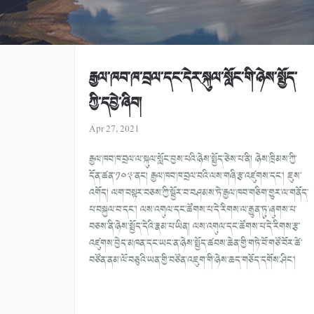
རྒྱལ་ཁབ་ཁ་བྲལ་དང་དེར་སྐུལ་སློང་གི་ཉེས་སྤྱོད་
ཀྱི་དབྱེ་ཞིབ།
Apr 27, 2021
རྒྱལ་ཁབ་ཁ་བྲལ་ལ་སྐུལ་སློང་བྱས་པའི་ཉེས་སྤྱོད་ཅེས་པ་ནི། ཉེས་ཁྲིམས་ཀྱི་
དོན་ཚན་༡༠༣་ནང། རྒྱལ་ཁབ་ཁ་བྲལ་བའི་ལས་གཞི་རྩ་འཛུགས་དང་། ཇུས་
འགོད། ལག་བསྟར་བཅས་ཀྱི་སྦྱོར་བ་བཤམས་ཏེ་རྒྱལ་ཁབ་གཅིག་གྱུར་ལ་གནོད་
པ་བསྐྱལ་བ་དང་། ལས་འགུལ་དང་ཚོགས་པ་དེ་རིགས་ལ་རྒྱུན་ཏུ་ཞུགས་པ་
བཅས་ནི་ཉེས་སྤྱོད་དེའི་རྣམ་པ་ཡིན། ལས་འགུལ་དང་ཚོགས་པ་དེ་རིགས་རྩ་
འཛུགས་བྱེད་མཁན་དང་ཡང་ན་ཉེས་སྤྱོད་ཚབས་ཆེན་གྱི་གཏེ་བོ་གཙོ་བོར་ཚེ་
བཙོན་ནམ་ལོ་བཅུའི་ཡན་གྱི་བཙོན་འཇུག་གི་ཉེས་ཆད་གཅོད་དགོས་ཤིང་།