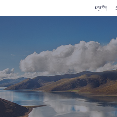
མདུན་ངོས།
ད