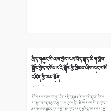
སྲིད་གཞུང་གི་ལས་བྱེད་པས་བོད་སྐད་ཡིག་སློབ་
སྦྱོང་བྱེད་དགོས་པའི་སྐོར་གྱི་ཁྲིམས་ཡིག་དང་གཙོ་
འཛིན་གྱི་ལམ་སྟོན།
Feb 27, 2021
མི་རིགས་ས་གནས་རང་སྐྱོང་ཁྲིམས་ཀྱི་དོན་ཚན་ཞེ་དགུ་བའི་ནང་མི་རིགས་
རང་སྐྱོང་ས་གནས་ཀྱི་རང་སྐྱོང་ལས་ཁུངས་ཀྱིས་མི་རིགས་ཁག་གི་ལས་བྱེད་པ་
རྣམས་ལ་ཕན་ཚུན་སྐད་ཡིག་སློབ་སྦྱོང་བྱེད་རེས་བྱ་རྒྱུའི་སློབ་གསོ་གཏོང་རྒྱུ་