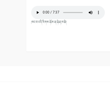
ཁང་བ་འདི་རིགས་ཉོས་ན་ཉེན་ཁ་ཆེ།