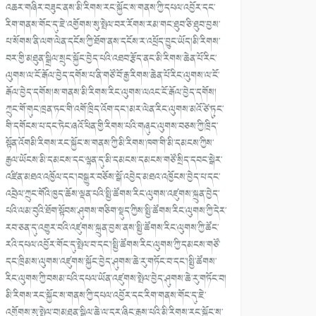
འཆར་གཞིར་བཟུང་ནས་མི་རིགས་རང་སྐྱོང་ས་གནས་ཀྱི་དཔལ་འབྱོར་དང་
རིག་གནས་གོང་དུ་ཇེ་འགྱོགས་སུ་སྤེལ་བར་རོགས་རམ་གང་ཐུབ་ཅི་ཐུབ་བྱས་
པ་སོགས་ནི་ལག་ལེན་དངོས་ཀྱི་ཐོག་ནས་དངོས་ར་འཕྲོད་བྱུང་ཡོད།མི་རིགས་
བར་གྱི་མཐུན་སྒྲིལ་སྲུང་སྐྱོང་བྱེད་པའི་འཐབ་རྩོད་ནང་མི་རིགས་ཆེན་པོ་རིང་
ལུགས་ལ་ངོ་རྒོལ་བྱེད་དགོས་པ་ནི་གཙོ་བོ་རྒྱ་རིགས་ཆེན་པོ་རིང་ལུགས་ལ་ངོ་
རྒོལ་བྱེད་དགོས།ས་གནས་མི་རིགས་རིང་ལུགས་ལའང་ངོ་རྒོལ་བྱེད་དགོས།
ཀྲུང་གོ་གུང་ཁྲན་ཏང་གི་འགོ་ཁྲིད་འོག་དང༌།མར་ལེན་རིང་ལུགས་མའོ་ཙེ་ཏུང་
གི་དགོངས་པ་དང་ཏེང་ཞའོ་ཕིན་གྱི་རིགས་པའི་གཞུང་ལུགས་བཅས་ཀྱི་ཁྲིད་
སྟོན་འོགམི་རིགས་རང་སྐྱོང་ས་གནས་ཀྱི་མི་རིགས་ཁག་གི་མི་དམངས་ཀྱིས་
རྒྱལ་ཡོངས་མི་དམངས་དང་ལྷན་དུ་མི་དམངས་དམངས་གཙོ་སྲིད་དབང་སྒེར་
འཛིན་མཐའ་འཁྱོལ་དང༌།བསྒྱུར་བཅོས་སྒོ་འབྱེད་མཐའ་འཁྱོངས་བྱེད་པ་དང་
འབྲེལ་ཀྲུང་གོའི་ཁྱད་ཆོས་ལྡན་པའི་སྤྱི་ཚོགས་རིང་ལུགས་འཛུགས་སྐྲུན་བྱེད་
པའི་ལམ་བུའི་ཐོག་སྟོབས་ཤུགས་གཅིག་སྡུད་ཀྱིས་སྤྱི་ཚོགས་རིང་ལུགས་ཀྱི་དེར་
རབ་ཅན་དུ་འགྱུར་བའི་འཛུགས་སྐྲུན་བྱས་ནས་སྤྱི་ཚོགས་རིང་ལུགས་ཀྱི་ཚོང་
རའི་དཔལ་འབྱོར་གོང་དུ་སྤེལ་བ་དང༌།སྤྱི་ཚོགས་རིང་ལུགས་ཀྱི་དམངས་གཙོ་
དང་ཁྲིམས་ལུགས་འཛུགས་སྐྱོང་བྱེད་ཤུགས་ཆེ་རུ་གཏོང་བ་དང༌།སྤྱི་ཚོགས་
རིང་ལུགས་ཀྱི་བསམ་པའི་དཔལ་ཡོན་འཛུགས་སྤེལ་བྱེད་ཤུགས་ཆེ་རུ་གཏོང་བ།
མི་རིགས་རང་སྐྱོང་ས་གནས་ཀྱི་དཔལ་འབྱོར་དང་རིག་གནས་གོང་དུ་ཇེ་
འགྱོགས་སུ་སྤེལ་བ།མཐུན་སྒྲིལ་ཆེ་ལ་དར་ཞིང་རྒྱས་པའི་མི་རིགས་རང་སྐྱོང་ས་