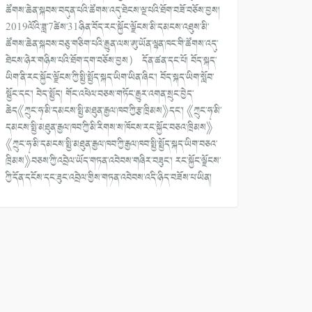
ཚོགས་ཆེན་སྐབས་བདུན་པའི་ཚོགས་འདུ་ཐེངས་ལྔ་པའི་ཐོག་བཟོ་བཅོས་བྱས།
2019ལོའི་ཟླ་7ཚེས་31ཉིན་བོད་རང་སྐྱོང་ལྗོངས་མི་དམངས་འཐུས་མི་
ཚོགས་ཆེན་སྐབས་བཅུ་གཅིག་པའི་རྒྱུན་ལས་ཨུ་ཡོན་ལྷན་ཁང་གི་ཚོགས་འདུ་
ཐེངས་ཉེར་གཉིས་པའི་ཐོག་དག་བཅོས་བྱས） དོན་ཚན་དང་པོ། བོད་སྐད་
ཡིག་ནི་རང་སྐྱོང་ལྗོངས་ཀྱི་སྤྱི་སྤྱོད་སྐད་ཡིག་ཡིན་ཞིང་། བོད་སྐད་ཡིག་སློབ་
སྦྱོང་དང་། བེད་སྤྱོད། གོང་འཕེལ་བཅས་གཏོང་རྒྱུར་འགན་སྲུང་བྱེད་
ཆེད《ཀྲུང་ཧྭ་མི་དམངས་སྤྱི་མཐུན་རྒྱལ་ཁབ་ཀྱི་རྩ་ཁྲིམས》དང་། 《ཀྲུང་ཧྭ་མི་
དམངས་སྤྱི་མཐུན་རྒྱལ་ཁབ་ཀྱི་མི་རིགས་ས་ཁོངས་རང་སྐྱོང་བཅའ་ཁྲིམས》
《ཀྲུང་ཧྭ་མི་དམངས་སྤྱི་མཐུན་རྒྱལ་ཁབ་ཀྱི་རྒྱལ་ཁབ་སྤྱི་སྤྱོད་སྐད་ཡིག་བཅའ་
ཁྲིམས》བཅས་ཀྱི་འབྲེལ་ཡོད་གཏན་འབེབས་གཞིར་བཟུང་། རང་སྐྱོང་ལྗོངས་
ཀྱི་དོན་དངོས་དང་ཟུང་འབྲེལ་གྱིས་གཏན་འབེབས་འདི་ཉིད་བཟོས་པ་ཡིན།