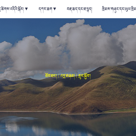
ྲ་ཚིགས་འདིའི་སྐོར།
▼
དཀར་ཆག
▼
བརྡ་ཆད་དང་ཐ་སྙད།
ཁྲིམས་གཞུང་དང་ཡུལ་ཁྲི
ཐོབ་ཐང་། | འདྲ་མཉམ། | སྲུང་སྐྱོབ་།