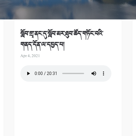
སློབ་གྲྭ་ནང་དུ་སློབ་མར་ཐུབ་ཚོད་གཏོང་བའི་
གནད་དོན་ལ་དཔྱད་པ།
Apr 4, 2021