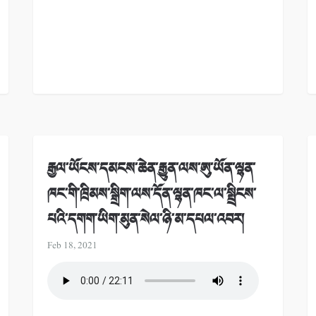
རྒྱལ་ཡོངས་དམངས་ཆེན་རྒྱུན་ལས་ཨུ་ཡོན་ལྷན་
ཁང་གི་ཁྲིམས་སྒྲིག་ལས་དོན་ལྷན་ཁང་ལ་སྤྲིངས་
པའི་དགག་ཡིག་མུན་སེལ་ཉི་མ་དཔལ་འབར།
Feb 18, 2021