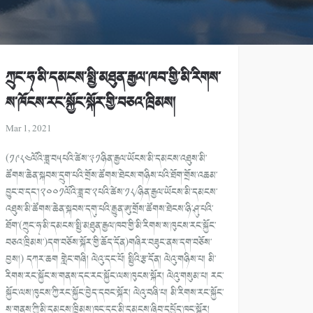
ཀྲུང་ཧྭ་མི་དམངས་སྤྱི་མཐུན་རྒྱལ་ཁབ་གྱི་མི་རིགས་
ས་ཁོངས་རང་སྐྱོང་སྐོར་གྱི་བཅའ་ཁྲིམས།
Mar 1, 2021
(༡༩༨༤ལོའི་ཟླ་བ༥པའི་ཚེས་༣༡ཉིན་རྒྱལ་ཡོངས་མི་དམངས་འཐུས་མི་
ཚོགས་ཆེན་སྐབས་དྲུག་པའི་གྲོས་ཚོགས་ཐེངས་གཉིས་པའི་ཐོག་གྲོས་འཆམ་
བྱུང་བ་དང༌།༢༠༠༡ལོའི་ཟླ་བ་༢པའི་ཚེས་༡༨/ཉིན་རྒྱལ་ཡོངས་མི་དམངས་
འཐུས་མི་ཚོགས་ཆེན་སྐབས་དགུ་པའི་རྒྱུན་ཨུ་གྲོས་ཚོགས་ཐེངས་ཉི་ཤུ་པའི་
ཐོག་(ཀྲུང་ཧྭ་མི་དམངས་སྤྱི་མཐུན་རྒྱལ་ཁབ་གྱི་མི་རིགས་ས་ཁུངས་རང་སྐྱོང་
བཅའ་ཁྲིམས་)དག་བཅོས་སྐོར་གྱི་ཆོད་དོན)གཞིར་བཟུང་ནས་དག་བཅོས་
བྱས།) དཀར་ཆག གླེང་གཞི། ལེའུ་དང་པོ། སྤྱིའི་རྩ་དོན། ལེའུ་གཉིས་པ། མི་
རིགས་རང་སྐྱོང་ས་གནས་དང་རང་སྐྱོང་ལས་ཁུངས་སྐོར། ལེའུ་གསུམ་པ། རང་
སྐྱོང་ལས་ཁུངས་ཀྱི་རང་སྐྱོང་བྱེད་དབང་སྐོར། ལེའུ་བཞི་པ། མི་རིགས་རང་སྐྱོང་
ས་གནས་ཀྱི་མི་དམངས་ཁྲིམས་ཁང་དང་མི་དམངས་ཞིབ་དཔྱོད་ཁང་སྐོར།