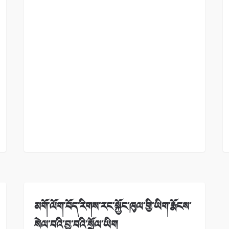
མགོ་ལོག་བོད་རིགས་རང་སྐྱོང་ཁུལ་གྱི་ཡིག་རྨོངས་
སེལ་བའི་བྱ་བའི་སྲོལ་ཡིག