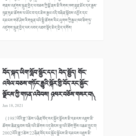
གནས་འཛུགས་སྐྲུན་བྱེད་པ་བཅས་ཀྱི་སྒོ་ནས་མི་རིགས་ཁག་ཐུན་མོང་དར་རྒྱས་
ཕུན་སུམ་ཚོགས་པ་ཡོང་བ་དང་མེས་རྒྱལ་འདི་བཞིན་སྟོབས་འབྱོར་དང་
དམངས་གཙོ་ཤེས་རིགལྡན་པའི་སྤྱི་ཚོགས་རིང་ལུགས་ཀྱི་རྒྱལ་ཁབ་ཅིག་ཏུ་
འཛུགས་སྐྲུན་བྱེད་པར་འབད་འཐབ་ལྷོད་མེད་བྱེད་དགོས།
བོད་སྐད་ཡིག་སློབ་སྦྱོང་དང་། བེད་སྤྱོད། གོང་
འཕེལ་བཅས་གཏོང་རྒྱུའི་སྐོར་གྱི་བོད་རང་སྐྱོང་
ལྗོངས་ཀྱི་གཏན་འབེབས། ༼འཕར་བཅོས་གསར་བ།༽
Jan 18, 2021
（1987ལོའི་ཟླ་7ཚེས་9ཉིན་བོད་རང་སྐྱོང་ལྗོངས་མི་དམངས་འཐུས་མི་
ཚོགས་ཆེན་སྐབས་བཞི་པའི་ཚོགས་འདུ་ཐེངས་ལྔ་པའི་ཐོག་གྲོས་འཆམ་བྱུང་བ།
2002ལོའི་ཟླ་5ཚེས་22ཉིན་བོད་རང་སྐྱོང་ལྗོངས་མི་དམངས་འཐུས་མི་