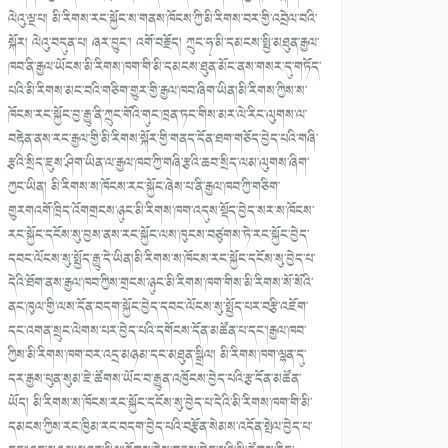
ལེའུ་ལྔ་པ། མི་རིགས་རང་སྐྱོང་ས་གནས་ཁོངས་ཀྱི་མི་རིགས་བར་གྱི་འབྲེལ་བའི་
སྐོར། ལེའུ་བདུན་པ། ཞར་བྱུང༌། འགོ་བརྗོད། ཀྲུང་ཧྭ་མི་དམངས་སྤྱི་མཐུན་རྒྱལ་
ཁབ་ནི་རྒྱལ་ཡོངས་མི་རིགས་ཁག་གི་མི་དམངས་ཐུན་མོང་ནས་གསར་དུ་གཏོད་
པའི་མི་རིགས་མང་བའི་གཅིག་གྱུར་གྱི་རྒྱལ་ཁབ་ཞིག་ཡིན།མི་རིགས་ཀྱིས་ས་
ཁོངས་རང་སྐྱོང་བྱ་རྒྱུ་ནི་ཀྲུང་གོའི་གུང་ཁྲན་ཏང་གིས་མར་ལེ་རིང་ལུགས་ལ་
བརྟེན་ནས་རང་རྒྱལ་གྱི་མི་རིགས་སྐོར་གྱི་གནད་དོན་ཐག་གཅོད་བྱེད་པའི་གཞི་
རྩའི་སྲིད་ཇུས་ཤིག་ཡིན་ལ་རྒྱལ་ཁབ་ཀྱི་གཞི་རྩའི་ཆབ་སྲིད་ལམ་ལུགས་ཞིག་
ཀྱང་ཡིན། མི་རིགས་ས་ཁོངས་རང་སྐྱོང་ཞེས་པ་ནི་རྒྱལ་ཁབ་ཀྱི་གཅིག་
གྱུརགའགོ་ཁྲིད་འོགགྲངས་ཉུང་མི་རིགས་ཁག་འདུས་སྡོད་བྱེད་སར་ས་ཁོངས་
རང་སྐྱོང་དངོས་སུ་བྱས་ནས་རང་སྐྱོང་ལས་ཁུངས་བཙུགས་ཏེ་རང་སྐྱོང་བྱེད་
དབང་ལོངས་སུ་སྤྱོད་རྒྱུ་དེ་ཡིན།མི་རིགས་ས་ཁོངས་རང་སྐྱོང་དངོས་སུ་བྱེད་པ་
དེའི་ཐོག་ནས་རྒྱལ་ཁབ་ཀྱིས་གྲངས་ཉུང་མི་རིགས་ཁག་གིས་མི་རིགས་སོ་སོའི་
ནང་ཁུལ་གྱི་ལས་དོན་བདག་སྐྱོང་བྱེད་དབང་ལོངས་སུ་སྤྱོད་པར་བརྩི་འཇོག་
དང་འགན་སྲུང་ལེགས་པར་བྱེད་པའི་དགོངས་དོན་མཚོན་པ་དང༌།རྒྱལ་ཁབ་
ཀྱིས་མི་རིགས་ཁག་བར་འདྲ་མཉམ་དང་མཐུན་སྒྲིལ། མི་རིགས་ཁག་ལྷན་དུ་
དར་རྒྱས་ཕུན་སུམ་ཇེ་ཚོགས་ཡོང་བ་རྒྱུན་འཁྱོངས་བྱེད་པའི་རྩ་དོན་མཚོན་
ཡོད། མི་རིགས་ས་ཁོངས་རང་སྐྱོང་དངོས་སུ་བྱེད་པ་དེའི་མི་རིགས་ཁག་གི་མི་
དམངས་ཀྱིས་རང་ཁྱིམ་རང་བདག་བྱེད་པའི་བརྩོན་སེམས་འདོན་སྤེལ་བྱེད་པ་