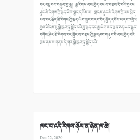
དང་བསྔགས་བསྐུལ་བྱ་རྒྱུ། རྒྱ་རིགས་ལས་བྱེད་པས་ས་གནས་དེ་གའི་གྲངས་
ཉུང་མི་རིགས་ཀྱི་སྐད་ཡིག་སྦྱང་དགོས་ལ། གྲངས་ཉུང་མི་རིགས་ཀྱི་ལས་བྱེད་
པས་རང་ཉིད་མི་རིགས་ཀྱི་སྐད་ཡིག་སྦྱང་བ་དང་བེད་སྤྱོད་དགོས་པ་དང་འབྲེལ་
རྒྱལ་ཡོངས་སུ་སྤྱི་ཁྱབ་ཏུ་སྤྱོད་པའི་རྒྱ་སྐད་དང་རྒྱ་ཡིག་ཚད་ལྡན་ཅན་ཡང་སྦྱང་
དགོས་ཤིང་མི་རིགས་རང་སྐྱོང་ས་གནས་ཀྱི་རྒྱལ་ཁབ་གཞུང་གི་ལས་བྱེད་པའི་
གྲས་ནས་ས་གནས་དེ་གར་སྤྱི་ཁྱབ་ཏུ་སྤྱོད་པའི་
ཁང་བ་འདི་རིགས་ཉོས་ན་ཉེན་ཁ་ཆེ།
Dec 22, 2020