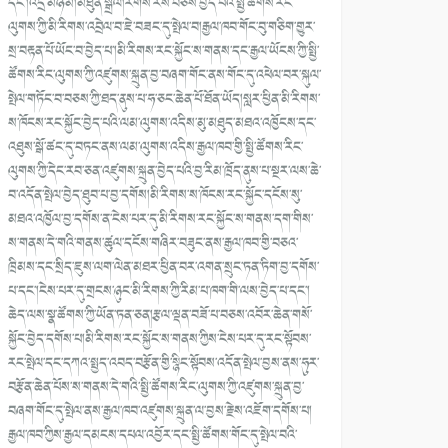
དང༌།འདྲ་མཉམ།མཐུན་སྒྲིལ།རོགས་རེས་བཅས་བྱེད་པའི་སྤྱི་ཚོགས་རིང་
ལུགས་ཀྱི་མི་རིགས་འབྲེལ་བ་ཇེ་བཟང་དུ་སྤེལ་བ།རྒྱལ་ཁབ་གོང་བུ་གཅིག་གྱུར་
སྲ་བརྟན་པོ་ཡོང་བ་བྱེད་པ༌།མི་རིགས་རང་སྐྱོང་ས་གནས་དང་རྒྱལ་ཡོངས་ཀྱི་སྤྱི་
ཚོགས་རིང་ལུགས་ཀྱི་འཛུགས་སྐྲུན་བྱ་བཞག་གོང་ནས་གོང་དུ་འཕེལ་བར་སྐུལ་
སྤེལ་གཏོང་བ་བཅས་ཀྱི་ཐད་ནུས་པ་ཧ་ཅང་ཆེན་པོ་ཐོན་ཡོད།སླར་ཕྱིན་མི་རིགས་
ས་ཁོངས་རང་སྐྱོང་བྱེད་པའི་ལམ་ལུགས་འདིས་མུ་མཐུད་མཐའ་འཁྱོངས་དང་
འཐུས་སྒོ་ཚང་དུ་བཏང་ནས་ལམ་ལུགས་འདིས་རྒྱལ་ཁབ་གྱི་སྤྱི་ཚོགས་རིང་
ལུགས་ཀྱི་དེང་རབ་ཅན་འཛུགས་སྐྲུན་བྱེད་པའི་བྱ་རིམ་ཁྲོད་ནུས་པ་སྔར་ལས་ཆེ་
བ་འདོན་སྤེལ་བྱེད་ཐུབ་པ་བྱ་དགོས།མི་རིགས་ས་ཁོངས་རང་སྐྱོང་དངོས་སུ་
མཐའ་འཁྱོལ་བྱ་དགོས་ན་ངེས་པར་དུ་མི་རིགས་རང་སྐྱོང་ས་གནས་དག་གིས་
ས་གནས་དེ་གའི་གནས་ཚུལ་དངོས་གཞིར་བཟུང་ནས་རྒྱལ་ཁབ་གྱི་བཅའ་
ཁྲིམས་དང་སྲིད་ཇུས་ལག་ལེན་མཐར་ཕྱིན་བར་འགན་སྲུང་ཏན་ཏིག་བྱ་དགོས་
པ་དང༌།ངེས་པར་དུ་གྲངས་ཉུང་མི་རིགས་ཀྱི་རིམ་པ་ཁག་གི་ལས་བྱེད་པ་དང༌།
ཆེད་ལས་སྣ་ཚོགས་ཀྱི་ཡོན་ཏན་ཅན།རྩལ་ལྡན་བཟོ་པ་བཅས་འབོར་ཆེན་གསོ་
སྐྱོང་བྱེད་དགོས་པ།མི་རིགས་རང་སྐྱོང་ས་གནས་ཀྱིས་ངེས་པར་དུ་རང་སྟོབས་
རང་སྤེལ་དང་དཀའ་སྤྱད་འབད་བརྩོན་གྱི་སྙིང་སྟོབས་འདོན་སྤེལ་བྱས་ནས་ཧུར་
བརྩོན་ཆེན་པོས་ས་གནས་དེ་གའི་སྤྱི་ཚོགས་རིང་ལུགས་ཀྱི་འཛུགས་སྐྲུན་བྱ་
བཞག་གོང་དུ་སྤེལ་ནས་རྒྱལ་ཁབ་འཛུགས་སྐྲུན་ལ་བྱས་རྗེས་འཇོག་དགོས་པ།
རྒྱལ་ཁབ་ཀྱིས་རྒྱལ་དམངས་དཔལ་འབྱོར་དང་སྤྱི་ཚོགས་གོང་དུ་སྤེལ་བའི་