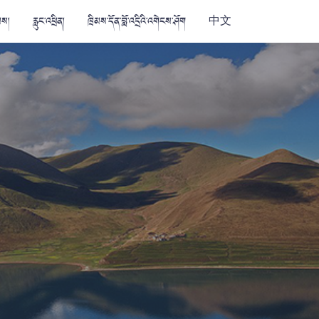
མས།
རླུང་འཕྲིན།
ཁྲིམས་དོན་བློ་འདྲིའི་འགེངས་ཤོག
中文