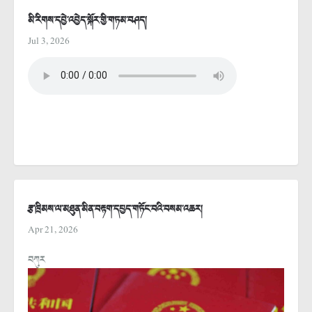
མི་རིགས་དབྱེ་འབྱེད་སྐོར་གྱི་གཏམ་བཤད།
Jul 3, 2026
རྩ་ཁྲིམས་ལ་མཐུན་མིན་བརྟག་དཔྱད་གཏོང་བའི་བསམ་འཆར།
Apr 21, 2026
བཀུར