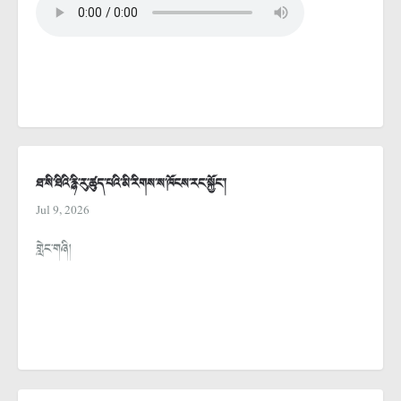
ཐ་སི་ཐིའི་རྙི་རུ་ཚུད་པའི་མི་རིགས་ས་ཁོངས་རང་སྐྱོང་།
Jul 9, 2026
གླེང་གཞི།