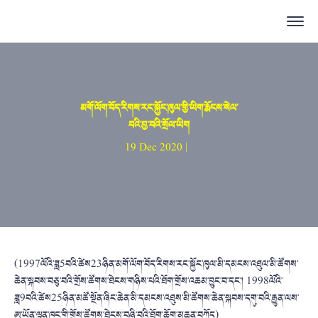
མགོ་ལོག་བོད་རིགས་རང་སྐྱོང་ཁུལ་གྱི་ཡིག་རྨོངས་སེལ་
བའི་བྱ་བའི་སྲོལ་ཡིག
19 Dec 2020 |
(1997ལོའི་ཟླ5བའི་ཚེས23ཉིན་མགོ་ལོག་བོད་རིགས་རང་སྐྱོང་ཁུལ་མི་དམངས་འཐུལ་མི་ཚོགས་
ཆེན་སྐབས་བཅུ་བའི་གྲོས་ཚོགས་ཐེངས་གཉིས་པའི་ཐོག་གྲོས་འཆམ་བྱུང་བ་དང་། 1998ལོའི་
ཟླ9བའི་ཚེས25ཉིན་མཚོ་སྔོན་ཞིང་ཆེན་མི་དམངས་འཐུས་མི་ཚོགས་ཆེན་སྐབས་དགུ་བའི་རྒྱུན་ལས་
ཨུ་ཡོན་ལྷན་ཁང་གི་གྲོས་ཚོགས་ཐེངས་བཞི་བའི་ཐོག་ཆོག་མཆན་བཀོད)