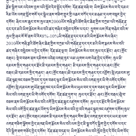
སྐྱོར་བྱེད་དགོས། ཡིག་རྨོངས་སེལ་བའི་སློབ་གསོར་ངེས་པར་དུ་ཞིང་ཆེན་ཡོངས་ཀྱི་གཅིག་གྱུར་གྱིས་
རྩོམ་སྒྲིག་པར་འདེབས་བྱས་པའི་སློབ་དེབ་སྤྱོད་དགོས། དོན་ཚན་བཞི་བ། ཡིག་རྨོངས་སེལ་བ་དེ་དམའ་
རིམ་འོས་འགན་སློབ་གསོ་དང་སྦྲེལ་ནས་གཅིག་གྱུར་གྱི་འཆར་བཀོད་དང་མཉམ་དུ་ལག་བསྟར་བྱེད་
དགོས། ཞིང་ལས་ཆུང་བ་ས་ཁུལ་ནས2000ལོར་གཞི་རྩའི་ཐོག་ཞིང་ཆེན་གྱིས་བཀྲམ་པའི་གཞོན་ནུ་
དང་དར་མའི་ཡིག་རྨོངས་སེལ་བའི་ཚད་གཞིར་བསླེབ་དགོས་པ་དང་། ཕྱུགས་ལས་ཁོ་ན་གཉེར་བའི་ས་
ཁུལ་གྱི་ཞང་སོ་སོ་ནས་ལོ་རེར8%-10%ཡི་གཞོན་ནུ་དང་དར་མའི་ཡིག་རྨོངས་སེལ་ཞིང་།
2010ལོར་གཞི་རྩའི་ཐོག་ཞིང་ཆེན་གྱིས་བཀྲམ་པའི་གཞོན་ནུ་དང་དར་མའི་ཡིག་རྨངས་སེལ་བའི་
ཚད་གཞིར་བསླེབས་པ་བྱེད་དགོས། དོན་ཚན་ལྔ་བ། ཡིག་རྨོངས་སེལ་བར་ཁུལ་དང་རྫོང་། ཞང་(གྲོང་
བརྡལ) སྡེ་བ་བཅས་ནས་དམིགས་འབེན་འགན་ཁུར་་ལམ་ལུགས་ལག་ལེན་བྱེད་དགོས། ཁུལ་མི་
དམངས་སྲིད་གཞུང་དང་རྫོང་མི་དམངས་སྲིད་གཞུང་། མི་དམངས་སྲིད་གཞུང་དང་ཞང་(གྲོང་
བརྡལ)མི་དམངས་སྲིད་གཞུང་། ཞང་(གྲོང་བརྡལ)མི་དམངས་སྲིད་གཞུང་དང་འབྲོག་(སྡེ)དམངས་ཨུ་
ཡོན་ལྷན་ཁང་བཅས་ཀྱི་བར་དུ་དུས་བཅད་ལྟར་ཡིག་རྨོངས་སེལ་བའི་འགན་ཁུར་ཡི་གེ་འགོད་དགོས།
འབྲོག་(སྡེ)དམངས་ཨུ་ཡོན་ལྷན་ཁང་དང་ཡིག་རྨོངས་སེལ་ཡུལ་བར་དུ་དུས་བཅད་ལྟར་ཡིག་རྨོངས་
སེལ་བའི་འགན་ཁུར་ཡི་གེ་འགོད་དགོས། དོན་ཚན་དྲུག་པ། ཁུལ་དང་རྫོང་། ཞང་(གྲོང་བརྡལ)སྡེ་བ་
བཅས་ནས་ཡིག་རྨོངས་སེལ་བའི་འགོ་ཁྲིད་ཚན་ཆུང་འཛུགས་དགོས། ཁུལ་དང་རྫོང་གི་ཡིག་རྨོངས་
སེལ་བའི་འགོ་ཁྲིད་ཚན་ཆུང་འོག་ཏུ་ཡིག་རྨོངས་སེལ་བའི་བྱ་བའི་གཞུང་སྒྲུབ་ཁང་འཛུགས་དགོས།ཁུལ་
དང་རྫོང་། ཞང་(གྲོང་བརྡལ)བཅས་མི་དམངས་སྲིད་གཞུང་གིས་ཆེད་འགན་ཁུར་བ་དང་ཡང་ན་ལས་
འགན་གཅིག་ལྕོགས་བྱེད་མཁན་ཡིག་རྨོངས་སེལ་བའི་ལས་བྱེད་མི་སྣ་བཀོད་སྒྲིག་བྱེད་དགོས་པ་དང་
དེའི་སྒྲིག་ཐག་གཅོད་བྱེད་དགོས། དོན་ཚན་བདུན་པ། ཡིག་རྨོངས་སེལ་བའི་སློབ་ཁྲིད་དེ་བོད་ཡིག་བོད་