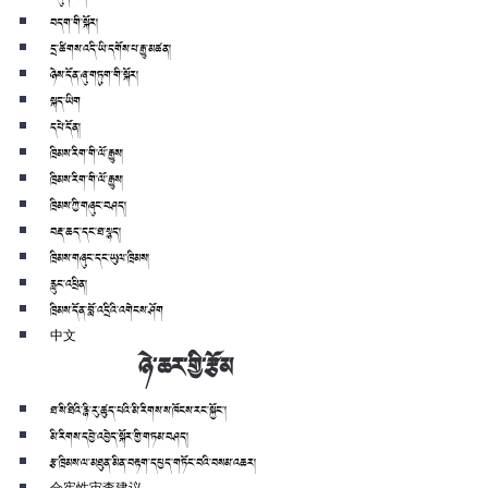
བདག་གི་སྐོར།
དྲ་ཚིགས་འདི་ཡི་དགོས་པ་རྒྱུ་མཚན།
ཉེས་དོན་ཞུ་གཏུག་གི་སྐོར།
སྐད་ཡིག
དཔེ་དོན།
ཁྲིམས་རིག་གི་ལོ་རྒྱུས།
ཁྲིམས་རིག་གི་ལོ་རྒྱུས།
ཁྲིམས་ཀྱི་གཞུང་བཤད།
བརྡ་ཆད་དང་ཐ་སྙད།
ཁྲིམས་གཞུང་དང་ཡུལ་ཁྲིམས།
རླུང་འཕྲིན།
ཁྲིམས་དོན་བློ་འདྲིའི་འགེངས་ཤོག
中文
ཉེ་ཆར་གྱི་རྩོམ
ཐ་སི་ཐིའི་རྙི་རུ་ཚུད་པའི་མི་རིགས་ས་ཁོངས་རང་སྐྱོང་།
མི་རིགས་དབྱེ་འབྱེད་སྐོར་གྱི་གཏམ་བཤད།
རྩ་ཁྲིམས་ལ་མཐུན་མིན་བརྟག་དཔྱད་གཏོང་བའི་བསམ་འཆར།