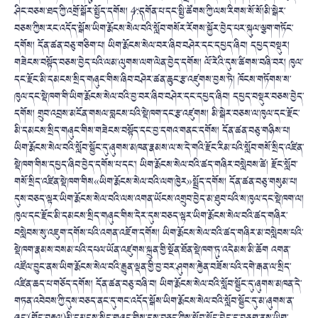
ཤིང་བཅས་ཐད་ཀྱི་འགྲོ་སྒོར་སྤྱོད་དགོས། ༼4.༽དགོན་པ་དང་སྤྱི་ཚོགས་ཀྱི་ལས་རིགས་སོ་སོ།མི་སྒེར་
བཅས་ཀྱིས་རང་འདོད་སྒོས་ཡིག་རྨོངས་སེལ་བའི་སློབ་གསོར་རོགས་སྐྱོར་བྱེད་པར་སྐུལ་ལྕག་གཏོང་
དགོས། དོན་ཚན་བཅུ་གཅིག་པ། ཡིག་རྨོངས་སེལ་བར་ཞིབ་བཤེར་དང་དཔྱད་ཞིབ། དཔྱད་བསྡུར།
གཟེངས་བསྟོད་བཅས་བྱེད་པའི་ལམ་ལུགས་ལག་ལེན་བྱེད་དགོས། ལོ་རེའི་དུས་ཚིགས་བཞི་བར། ཁུལ་
དང་རྫོང་མི་དམངས་སྲིད་གཞུང་གིས་ཞིབ་བཤེར་ཚན་ཆུང་རྩ་འཛུགས་བྱས་ཏེ། ཁོངས་གཏོགས་ས་
ཁུལ་དང་སྡེ་ཁག་གི་ཡིག་རྨོངས་སེལ་བའི་བྱ་བར་ཞིབ་བཤེར་དང་དཔྱད་ཞིབ། དཔྱད་བསྡུར་བཅས་བྱེད་
དགོས། གྲུབ་འབྲས་མངོན་གསལ་བླངས་པའི་སྡེ་ཁག་དང་རྩ་འཛུགས། མི་སྒེར་བཅས་ལ་ཁུལ་དང་རྫོང་
མི་དམངས་སྲིད་གཞུང་གིས་གཟེངས་བསྟོད་དང་བྱ་དགའ་གནང་དགོས། དོན་ཚན་བཅུ་གཉིས་པ།
ཡིག་རྨོངས་སེལ་བའི་སློབ་སྦྱོང་དུ་ཞུགས་མཁན་རྣམས་ལ་ས་དེ་གའི་རྫོང་རིམ་པའི་སློབ་གསོ་སྲིད་འཛིན་
སྡེ་ཁག་གིས་དཔྱད་ཞིབ་བྱེད་དགོས་པ་དང་། ཡིག་རྨོངས་སེལ་བའི་ཚད་གཞིར་བསླེབས་ཚེ། རྫོང་སློབ་
གསོ་སྲིད་འཛིན་སྡེ་ཁག་གིས«ཡིག་རྨོངས་སེལ་བའི་ལག་ཁྱེར»སྤྲོད་དགོས། དོན་ཚན་བཅུ་གསུམ་པ།
དུས་བཅད་ལྟར་ཡིག་རྨོངས་སེལ་བའི་ལས་འགན་ཡོངས་འགྲུབ་བྱེད་མ་ཐུབ་པའི་ས་ཁུལ་དང་སྡེ་ཁག་ལ།
ཁུལ་དང་རྫོང་མི་དམངས་སྲིད་གཞུང་གིས་དེར་དུས་བཅད་ལྟར་ཡིག་རྨོངས་སེལ་བའི་ཚད་གཞིར་
བསླེབས་སུ་འཇུག་དགོས་པའི་འགན་འཇོག་དགོས། ཡིག་རྨོངས་སེལ་བའི་ཚད་གཞིར་མ་བསླེབས་པའི་
སྡེ་ཁག་རྣམས་བསམ་པའི་དཔལ་ཡོན་འཛུགས་སྐྲུན་གྱི་སྔོན་ཐོན་སྡེ་ཁག་ཏུ་འདེམས་མི་ཆོག འགན་
འཛོལ་བྱུང་ནས་ཡིག་རྨོངས་སེལ་བའི་རྒྱུན་ལྡན་གྱི་བྱ་བར་ཤུགས་རྐྱེན་བཟོས་པའི་དགེ་རྒན་ལ་སྲིད་
འཛིན་ཆད་པ་གཅོད་དགོས། དོན་ཚན་བཅུ་བཞི་བ། ཡིག་རྨོངས་སེལ་བའི་སློབ་སྦྱོང་དུ་ཞུགས་མཁན་དེ་
གཏན་འབེབས་ཀྱི་དུས་བཅད་ནང་དུ་གང་འདོད་སྒོས་ཡིག་རྨོངས་སེལ་བའི་སློབ་སྦྱོང་དུ་མ་ཞུགས་ན་