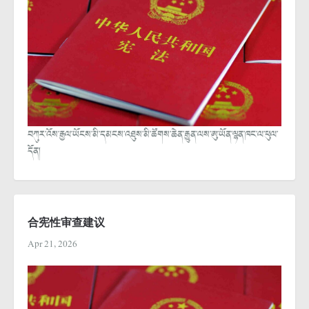
བཀུར་འོས་རྒྱལ་ཡོངས་མི་དམངས་འཐུས་མི་ཚོགས་ཆེན་རྒྱུན་ལས་ཨུ་ཡོན་ལྷན་ཁང་ལ་ཕུལ་
དོན།
合宪性审查建议
Apr 21, 2026