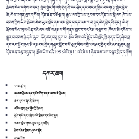
ཞང་(གྲོང་བརྡལ)མི་དམངས་སྲིད་གཞུང་གིས་དུས་བཅད་ཀྱིས་སློབ་སྦྱོང་བྱེད་དུ་བཅུག་ནས་ཡིག་
རྨོངས་སེལ་དགོས་པ་དང་། སློབ་སྦྱོང་གི་འགྲོ་གྲོན་མི་རང་ཉིད་དང་ཡང་ན་ཁྱིམ་བདག(ལྟ་སྐྱོང་བྱེད་
མི)གིས་འགན་ཁུར་དགོས། དོན་ཚན་བཅོ་ལྔ་བ། རྒྱལ་ཁབ་ཀྱི་ལས་ཁུངས་དང་དོན་ལས་སྡེ་ཁག ཁེ་ལས་
བཅས་ཀྱིས་ཡིག་རྨོངས་སེལ་ཡུལ་ཁྲོད་ནས་ལས་བྱེད་པ་དང་ལས་ཀ་བ་སྡུད་ལེན་བྱེད་མི་རུང་། ཡིག་
རྨོངས་སེལ་ཡུལ་ཡིན་པའི་ལས་བཟོ་བ་རྣམས་གོ་གནས་སྤར་བ་དང་རིམ་པ་སྤར་བ། ཁོངས་མི་དངོས་ལ་
སྒྱུར་བ་བཅས་བྱེད་མི་རུང་། དོན་ཚན་བཅུ་དྲུག་པ། སྲོལ་ཡིག་འདི་སྤྱོད་པའི་ཁྲོད་ཀྱི་གནད་དོན་ཞིབ་ཕྲ་
དག་རང་སྐྱོང་ཁུལ་མི་དམངས་སྲིད་གཞུང་སློབ་གསོ་ཅུའུ་ཡིས་འགྲེལ་བཤད་བྱེད་པའི་འགན་ཁུར་རྒྱུ།
དོན་ཚན་བཅུ་བདུན་པ། སྲོལ་ཡིག་འདི1998ལོའི་ཟླ11པའི་ཚེས1ཉིན་ནས་ལག་བསྟར་བྱེད་དགོས།
དཀར་ཆག
བསམ་ཚུལ།
དམངས་ཁྲིམས་དང་དངོས་ཟོག་བདག་དབང་གི་ཁྲིམས།
ཆོས་ལུགས་སྐོར་གྱི་ཁྲིམས།
འཁོར་ཡུག་སྲུང་སྐྱོབ་ཀྱི་ཁྲིམས།
སློབ་གསོ་དང་འབྲེལ་བའི་ཁྲིམས་དང་སྲིད་བྱུས།
གནས་ཚུལ་གསར་བྱུང་དཔྱད་བརྗོད།
སྲིད་འཛིན་ཁྲིམས་ལུགས་སྐོར།
མདུན་ངོས།