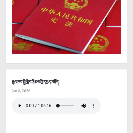
རྒྱལ་ཁབ་སྤྱི་གླིང་ཁྲིམས་ཀྱི་དཔྱད་བརྗོད།
Jan 8, 2026