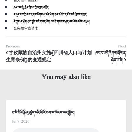
合宪性审查建议
རྒྱལ་ཁབ་སྤྱི་གླིང་ཁྲིམས་ཀྱི་དཔྱད་བརྗོད།
གཞུང་ལམ་གྱི་ལམ་རྟགས་སོགས་སུ་བོད་ཡིག་ཀྱང་འཇོག་དགོས་པའི་ཁྲིམས་དཔྱད།
རི་ཀླུང་དུ་ཤོག་སྦག་སྒྲོན་པའི་གནད་དོན་ཐད་ཀྱི་གཏམ་བཤད་ནང་དོན་མདོར་བསྡུས།
合宪性审查请求
Previous
Next
甘孜藏族自治州实施《四川省人口与计划
ཁང་བ་འདི་རིགས་ཉོས་ན་
生育条例》的变通规定
ཉེན་ཁ་ཆེ།
You may also like
ཐ་སི་ཐིའི་རྙི་རུ་ཚུད་པའི་མི་རིགས་ས་ཁོངས་རང་སྐྱོང་།
Jul 9, 2026