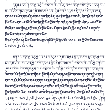
དོན་ཚན་དང་པོ། རང་ཁུལ་གྱི་ཡིག་རྨོངས་སེལ་བའི་བྱ་བ་སྤེལ་བར་ཁག་ཐེག་བྱེད་པ་དང་། ངལ་
རྩོལ་བའི་རིག་གནས་བྱང་ཚད་ཇེ་མཐོར་གཏོང་བ། སྤྱི་ཚོགས་རིང་ལུགས་ཀྱི་དངོས་པོའི་དཔལ་ཡོན་
དང་བསམ་པའི་དཔལ་ཡོན་འཛུགས་སྐྲུན་བྱེད་ཆེད། རྒྱལ་སྲིད་སྤྱི་ཁྱབ་ཁང་གི«ཡིག་རྨོངས་སེལ་བའི་
སྲོལ་ཡིག་»དང་«མཚོ་སྔོན་ཞིང་ཆེན་གྱི་ཡིག་རྨོངས་སེལ་བའི་སྐབས་སྤྱོད་སྲོལ་ཡིག» «མགོ་ལོག་
བོད་རིགས་རང་སྐྱོང་ཁུལ་གྱི་རང་སྐྱོང་སྲོལ་ཡིག»སོགས་འབྲེལ་ཡོད་ཁྲིམས་སྲོལ་གཞིར་བཟུང་ཏེ།
སྲོལ་ཡིག་འདི་གཏན་འབེབས་བྱས་པ་ཡིན།
དོན་ཚན་གཉིས་པ། ཡིག་རྨོངས་སེལ་ཡུལ་གཙོ་བོ་ནི་ལོ་ཧྲིལ་བོ15ནས40བར་གྱི་ཡིག་རྨོངས་པ་དང་
ཡིག་རྨོངས་ཕྱེད་ཙམ་པ་ཡིན།
ཐག་རིང་འབྲོག་ཁུལ་གྱི་སློབ་ལོ་རན་པའི་བྱིས་པ་རྣམས་ཆ་རྐྱེན་གྱི་དབང་གིས་སློབ་གྲྭར་ཞུགས་
ནས་དམའ་རིམ་འོས་འགན་སློབ་གསོ་དང་ལེན་བྱེད་མི་ཐུབ་པ་རྣམས་ཡིག་རྨོངས་སེལ་བའི་སློབ་གསོར་
ཞུགས་དགོས། དོན་ཚན་གསུམ་པ། ཡིག་རྨོངས་སེལ་བའི་སློབ་གསོ་དེ་རིག་གནས་སློབ་པ་དང་ཕྱུགས་
ཞིང་ལས་ཐོན་སྐྱེད་ཀྱི་ཤེས་བྱ་སློབ་པ། སྤྱོད་གོ་ཆོད་པའི་ལག་རྩལ་སློབ་པ་བཅས་དང་ཟུང་དུ་སྤྲེལ་ནས།
དཔལ་འབྱོར་གོང་དུ་སྤེལ་བ་དང་དབུལ་ཐར་ཕྱུག་སྒྱུར་བྱེད་པར་ཞབས་འདེགས་ཞུ་དགོས། ཡིག་རྨོངས་
སེལ་བའི་སློབ་གསོ་དེ་ཡུལ་བབ་དང་བསྟུན་དགོས། ས་དེ་གའི་སློབ་གྲྭའི་དགེ་རྒན་དང་སྒྲིག་ཆས་བེད་
སྤྱོད་བྱེད་དགོས་ཤིང་། ཁག་བགོས་འགན་ལེན་དང་ཁྲིད་སློབ་འགན་ལེན། ཡིག་རྨོངས་སེལ་བའི་འཛིན་
གྲྭ་རྩ་འཛུགས་བཅས་བྱེད་པའི་བྱེད་ཐབས་སྣ་མང་སྤྱད་ནས་ཡིག་རྨོངས་སེལ་བའི་སློབ་གསོ་སྤེལ་དགོས།
དགོན་པ་དང་དགེ་རྒན། ལས་བྱེད་པ་བཅས་ཡིག་རྨོངས་སེལ་བའི་བྱ་བར་ཞུགས་པར་སྐུལ་མ་དང་རྒྱབ་