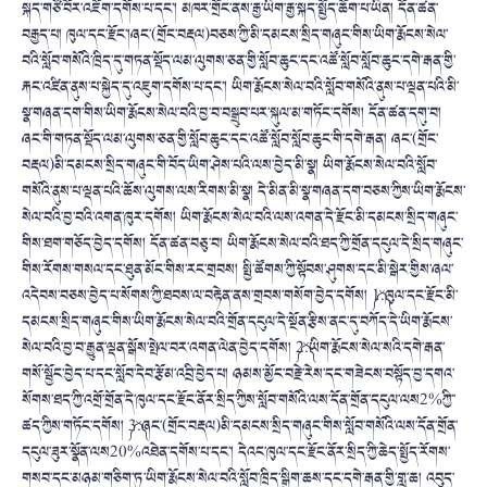
སྐད་གཙོ་བོར་འཇོག་དགོས་པ་དང་། མཁར་གྲོང་ནས་རྒྱ་ཡིག་རྒྱ་སྐད་སྤྱོད་ཆོག་པ་ཡིན། དོན་ཚན་
བརྒྱད་པ། ཁུལ་དང་རྫོང་།ཞང་(གྲོང་བརྡལ)བཅས་ཀྱི་མི་དམངས་སྲིད་གཞུང་གིས་ཡིག་རྨོངས་སེལ་
བའི་སློབ་གསོའི་ཁྲིད་དུ་གཏན་སྡོད་ལམ་ལུགས་ཅན་གྱི་སློབ་ཆུང་དང་འཚོ་སློབ་སློབ་ཆུང་དགེ་རྒན་གྱི་
རྐང་འཛིན་ནུས་པ་སྐྱེད་དུ་འཇུག་དགོས་པ་དང་། ཡིག་རྨོངས་སེལ་བའི་སློབ་གསོའི་ནུས་པ་ལྡན་པའི་མི་
སྣ་གཞན་དག་གིས་ཡིག་རྨོངས་སེལ་བའི་བྱ་བ་བསྒྲུབ་པར་སྐུལ་མ་གཏོང་དགོས། དོན་ཚན་དགུ་བ།
ཞང་གི་གཏན་སྡོད་ལམ་ལུགས་ཅན་གྱི་སློབ་ཆུང་དང་འཚོ་སློབ་སློབ་ཆུང་གི་དགེ་རྒན། ཞང་(གྲོང་
བརྡལ)མི་དམངས་སྲིད་གཞུང་གི་བོད་ཡིག་ཤེས་པའི་ལས་བྱེད་མི་སྣ། ཡིག་རྨོངས་སེལ་བའི་སློབ་
གསོའི་ནུས་པ་ལྡན་པའི་ཆོས་ལུགས་ལས་རིགས་མི་སྣ། དེ་མིན་མི་སྣ་གཞན་དག་བཅས་ཀྱིས་ཡིག་རྨོངས་
སེལ་བའི་བྱ་བའི་འགན་ཁུར་དགོས། ཡིག་རྨོངས་སེལ་བའི་ལས་འགན་དེ་རྫོང་མི་དམངས་སྲིད་གཞུང་
གིས་ཐག་གཅོད་བྱེད་དགོས། དོན་ཚན་བཅུ་བ། ཡིག་རྨོངས་སེལ་བའི་ཐད་ཀྱི་གྲོན་དངུལ་དེ་སྲིད་གཞུང་
གིས་རོགས་གསལ་དང་ཐུན་མོང་གིས་རང་གྲབས། སྤྱི་ཚོགས་ཀྱི་སྟོབས་ཤུགས་དང་མི་སྒེར་གྱིས་ཞལ་
འདེབས་བཅས་བྱེད་པ་སོགས་ཀྱི་ཐབས་ལ་བརྟེན་ནས་གྲབས་གསོག་བྱེད་དགོས། ༼1.༽ཁུལ་དང་རྫོང་མི་
དམངས་སྲིད་གཞུང་གིས་ཡིག་རྨོངས་སེལ་བའི་གྲོན་དངུལ་དེ་སྔོན་རྩིས་ནང་དུ་བཀོད་དེ་ཡིག་རྨོངས་
སེལ་བའི་བྱ་བ་རྒྱུན་ལྡན་སྒོས་སྤེལ་བར་འགན་ལེན་བྱེད་དགོས། ༼2.༽ཡིག་རྨོངས་སེལ་སའི་དགེ་རྒན་
གསོ་སྦྱོང་བྱེད་པ་དང་སློབ་དེབ་རྩོམ་འབྲི་བྱེད་པ། ཉམས་མྱོང་བརྗེ་རེས་དང་གཟེངས་བསྟོད་བྱ་དགའ་
སོགས་ཐད་ཀྱི་འགྲོ་གྲོན་དེ་ཁུལ་དང་རྫོང་ནོར་སྲིད་ཀྱིས་སློབ་གསོའི་ལས་དོན་གྲོན་དངུལ་ལས2%ཀྱི་་
ཚད་ཀྱིས་གཏོང་དགོས། ༼3.༽ཞང་(གྲོང་བརྡལ)མི་དམངས་སྲིད་གཞུང་གིས་སློབ་གསོའི་ལས་དོན་གྲོན་
དངུལ་ཟུར་སྣོན་ལས20%འཐེན་དགོས་པ་དང་། དེའང་ཁུལ་དང་རྫོང་ནོར་སྲིད་ཀྱི་ཆེད་སྤྱོད་རོགས་
གསབ་དང་མཉམ་གཅིག་ཏུ་ཡིག་རྨོངས་སེལ་བའི་སློབ་ཁྲིད་སྒྲིག་ཆས་དང་དགེ་རྒན་གྱི་གླ་ཆ། འབུད་