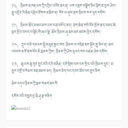
༡༨༽ ཁྲིམས་མཁན་ལས་ཀྱི་དཀྱིལ་འཁོར་ནང་ན། ལས་འབྲས་བསྣོག་ཅིང་ལྐོག་ཟ་བྱས་ཤིང་།
རྒྱུ་འབྱོར་ཁེ་ཉེན་འབྲེལ་ཐོགས་མཆིས་ན། གོང་ལ་ཞུས་ནས་ཁྲིམས་སར་ཕུད་དགོས།
༡༩༽ ཁྲིམས་ཆོད་མཐའ་མས་ལས་ངན་བསོད་ཟད། ནག་ཆེན་གཏེ་བོར་སྲོག་ཆད་བཅད་ཚེ།
སྔར་སྲོལ་བསད་པ་སྟོང་གི་ཞལ་ལྕེ། ཆོས་ཁྲིམས་ཞུ་ནས་ཐར་ཐབས་བྱེད་དགོས།
༢༠༽ ཀྲུང་ཧྭ་མི་དམངས་སྤྱི་མཐུན་རྒྱལ་ཁབ། ཁྲིམས་ལ་བརྟེན་ནས་སྐྱོང་རྒྱུ་ཟེར་ན། ཆབ་
འབངས་མགོ་ནག་བོད་མི་རྣམས་ཀྱིས། ཁྲིམས་ཀྱི་ཤེས་བྱའང་གང་འཚམ་ཤེས་དགོས།
༢༡༽ ཆུ་ལས་ཆུ་བུར་བྱུང་བའི་དཔེ་བཞིན། དགེ་སྡིག་ལས་ལས་སྲིད་པའི་ཁྲིམས་བྱུང་། མ་
གྱུར་འགྲོ་བ་སེམས་ཅན་ཐམས་ཅད། ཁྲིམས་མེད་རང་དབང་ཐོབ་པར་གྱུར་ཅིག
ཉེས་འདུལ་ཁྲིམས་ཀྱི་རྣམ་གཞག་ནང་གི
དགོས་བའི་བསླབ་བྱ་ཉི་ཤུ་རྩ་གཅིག