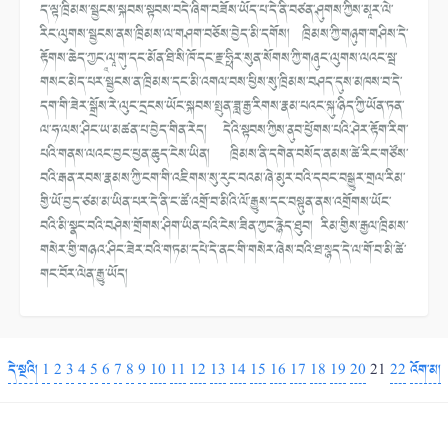
ད་ལྟ་ཁྲིམས་སྦྱངས་སྐབས་སྟབས་བདེ་ཞིག་བཟོས་ཡོད་པ་དེ་ནི་བཙན་ཤུགས་ཀྱིས་མཱར་ལེ་
རིང་ལུགས་སྦྱངས་ནས་ཁྲིམས་ལ་གཤག་བཅོས་བྱེད་མི་དགོས། ཁྲིམས་ཀྱི་གཉུག་གཤིས་དེ་
རྟོགས་ཆེད་ཀྱཱང་ལཱ་གུ་དང་མོན་ཐི་སི་ཁོ་དང་རྗ་ཧྥིར་སུན་སོགས་ཀྱི་གཞུང་ལུགས་ལའང་སྦ་
གསང་མེད་པར་སྦྱངས་ན་ཁྲིམས་དང་མི་འགལ་བས་ཕྱིས་སུ་ཁྲིམས་བཤད་དུས་མཁས་བ་དེ་
དག་གི་ཟེར་སྒྲོས་རེ་ལུང་དྲངས་ཡོང་སྐབས་སྤུན་ཟླ་རྒྱ་རིགས་རྣམ་པའང་སྐུ་ཉིད་ཀྱི་ཡོན་ཏན་
ལ་ཧ་ལས་ཤིང་ཡ་མཚན་པ་བྱེད་གིན་རེད། དེའི་སྟབས་ཀྱིས་ནུབ་ཕྱོགས་པའི་ཤེར་རྟོག་རིག་
པའི་གནས་ལའང་བྱང་ཕྱན་ཆུད་ངེས་ཡིན། ཁྲིམས་ནི་དགེན་བསོད་ནམས་ཚེ་རིང་གཙོས་
བའི་རྒན་རབས་རྣམས་ཀྱི་ངག་གི་འཇིགས་སུ་རུང་བའམ་ཞེ་མུར་བའི་དབང་བསྒྱུར་གྲལ་རིམ་
གྱི་ཡོ་བྱད་ཙམ་མ་ཡིན་པར་དེ་ནི་ང་ཚོ་འགྲོ་བ་མིའི་ལོ་རྒྱུས་དང་བསྟུན་ནས་འགྲོགས་ཡོང་
བའི་མི་སྣང་བའི་བཤེས་གྲོགས་ཤིག་ཡིན་པའི་ངེས་ཟིན་ཀྱང་རྙེད་ཐུབ། རིམ་གྱིས་རྒྱལ་ཁྲིམས་
གསེར་གྱི་གཉའ་ཤིང་ཟེར་བའི་གཏམ་དཔེ་དེ་ནང་གི་གསེར་ཞེས་བའི་ཐ་སྙད་དེ་ལ་གོ་བ་མི་ཚེ་
གང་བོར་ལེན་རྒྱུ་ཡོད།
དེ་སྔའི།
1
2
3
4
5
6
7
8
9
10
11
12
13
14
15
16
17
18
19
20
21
22
འོག་མ།