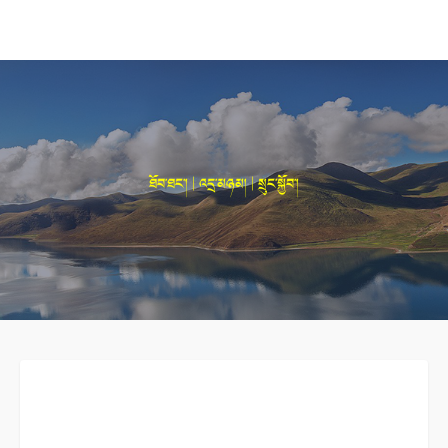
ཐོབ་ཐང་། | འདྲ་མཉམ། | སྲུང་སྐྱོབ་།