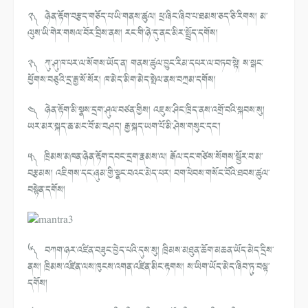
༢༽ ཉེན་རྟོག་བརྩད་གཅོད་པ་ཡི་གནས་ཚུལ། ཕྲ་ཞིང་ཞིབ་པ་ཐམས་ཅད་ཅི་རིགས། མ་
ལུས་ཡི་གེར་གསལ་བོར་བྲིས་ནས། རང་གི་ཉེ་དུ་ནང་མིར་སྤྲོད་དགོས།
༣༽ ཀུ་ཤུ་ཁ་པར་ལ་སོགས་ཡོད་ན། གནས་ཚུལ་བྱུང་རིམ་དཔར་ལ་བཏབ་སྟེ། ས་སྒང་
ཕྱོགས་བཅུའི་དྲ་རྒྱ་སོ་སོར། ཁ་མེད་མིག་མེད་སྤེལ་ནས་བཀྲམ་དགོས།
༤༽ ཉེན་རྟོག་མི་སྣས་དྲག་ཤུལ་བཙན་གྱིས། འཇུས་ཤིང་ཁྲིད་ནས་འགྲོ་བའི་སྐབས་སུ།
ཡར་མར་སྐད་ཆ་མང་བོ་མ་བཤད། རྒྱ་སྐད་ཡག་པོ་མི་ཤེས་གསུང་དང་།
༥༽ ཁྲིམས་མཁན་ཉེན་རྟོག་དབང་དྲག་རྣམས་ལ། རྒོལ་དང་གཙེས་སོགས་སྦྱོར་བ་མ་
བརྩམས། འཇིགས་དང་ཞུམ་གྱི་སྣང་བའང་མེད་པར། བག་ཕེབས་གསོང་བོའི་ཐབས་ཚུལ་
བསྟེན་དགོས།
༦༽ བཀག་ཉར་འཛིན་བཟུང་བྱེད་པའི་དུས་སུ། ཁྲིམས་མཐུན་ཆོག་མཆན་ཡོད་མེད་དྲིས་
ནས། ཁྲིམས་འཛིན་ལས་ཁུངས་འགན་འཛིན་མིང་རྟགས། ས་ཡིག་ཡོད་མེད་ཞིབ་ཏུ་བལྟ་
དགོས།