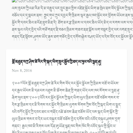
ལས་ཁུངས་ཀྱི་ལམ་རིམ་དེ་མ་བརྒྱུད་པར་བྱུང་རྒྱལ་གྱིས་འཛིན་སྐྱོང་ཡིག་ཆ་སྤེལ་ནས་བོད་ལྗོངས་
བཅོལ་དང་དུ་བླངས་ནས། ༼ཀྲུང་གུང་ཀྲུང་དབྱང་གི་ཁྲིམས་ལྟར་རྒྱལ་ཁབ་སྐྱོང་བར་ཕྱོགས་ཡོངས་ན
སྐྱོང་གི་དབང་ཟིལ་མངོན་ཐུབ་མིན་དེ། ཐོག་མར་རྩ་ཁྲིམས་ལ་དབང་ཟིལ་ཡོད་མེད་ལ་རགས་ལས་པ་དང་། ངེ
ནས་སྐུལ་འདེད་བྱེད་པའི་གཙོ་གནད་ནི་བཅའ་ཁྲིམས་གཟབ་ནན་སྒོས་ལག་བསྟར་བྱེད་པར་འགན་སྲུང་བྱེ
གནད་དོན་སྟོབས་ཤུགས་ཡོད་རྒུས་ཐག་གཅོད་བྱེད་དགོས།༽ཞེས་བཤད་ཡོད་པ་དེས་བོད་རང་སྐྱོངས་ལྗོ
བློ་མཐུན་བཀྲ་ཤིས་ཚེ་རིང་གི་སྐད་ཡིག་སྲུང་སྐྱོབ་ཀྱི་ཐད་ལ་ཕུལ་བའི་སྙན་ཞུ།
Nov 8, 2016
༢༠༠༧ལོར་བློ་མཐུན་བཀྲ་ཤིས་ཚེ་རིང་གིས་བོད་རང་སྐྱོང་ལྗོངས་ཀྱི་ཁྲིམས་བཟོ་བ་ཡོངས་
དང་རྒྱལ་ཡོངས་མི་དམངས་འཐུས་མི་ཚོགས་ཆེན་གྱི་གནད་ཡོད་ལས་ཁང་སོགས་ལ་སྙན་ཞུ་
ཞིག་ཕུལ་ནས་༢༠༠༢ལོའི་རང་སྐྱོང་ལྗོངས་ཀྱི་སྐད་ཡིག་ཡུལ་ཁྲིམས་བཟོ་བཅོས་གསར་བ་
དེས་རྩ་ཁྲིམས་དང་མི་རིགས་རང་སྐྱོང་གི་ཁྲིམས་ལུགས་སོགས་ཀྱིས་བོད་ཀྱི་སྐད་ཡིག་ལ་སྤྲད་
པའི་བཀོད་སྤྱོད་ཀྱི་དབང་ཐང་ལ་གནོད་འཚེ་ཚབས་ཆེན་བཟོས་ཡོད་པས་སྐད་ཡིག་སྐོར་གྱི་
ཡུལ་ཁྲིམས་གསར་བ་དེར་ཡང་བསྐྱར་བཟོ་བཅོས་བྱེད་དགོས་བའི་འབོད་བསྐུལ་ཤུགས་དྲག་
གནང་། རྒྱལ་ཁབ་མི་རིགས་ལས་དོན་ཨུ་ཡོན་ལྷན་ཁང་གིས་ཁོང་གི་འབོད་སྐུལ་གྱི་སྐོར་ལ་