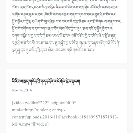
གོང་རིམ་པས་བཀའ་ལྟར་བོད་ཡིག་ཆེད་མཁས་མི་སྣ་བསྐངས་ཏེ། ༢༠༠༧ལོའི་ཟླ་༧པའི་
ཚེས་༧དང་ཚེས་༨བཅས་ཉིན་གཉིས་རིང་ལ་པེ་ཅིན་ནས་བཀྲ་ཤིས་ཚེ་རིང་གི་བསམ་འཆར་
ལ་གྲོས་བསྡུར་བྱས་མཐར། ཁོང་གི་བསམ་འཆར་གནས་ལུགས་དང་མཐུན་ཞིང་བོད་རང་
སྐྱོང་ལྗོངས་ཀྱི་སྐད་ཡིག་གི་ཡུལ་ཁྲིམས་གསར་བ་དེས་རྩ་ཁྲིམས་དང་མི་རིགས་ས་གནས་རང་
སྐྱོང་གི་དགོངས་པ་དང་འགལ་ནས་བོད་ཡིག་བོད་ཀྱི་ས་ཁུལ་ནས་བཀོད་སྤྱོད་བྱེད་པར་
བཀག་བསྡོམས་བྱས་བ་དེ་ཁྲིམས་འགལ་ཡིན་པས་བཟོ་བཅོས་བྱེད་དགོས་ཞེས་བློ་མཐུན་
བཀྲ་ཤིས་ཚེ་རིང་གི་བསམ་འཆར་ལ་རྒྱབ་སྐྱོར་བྱས་ཡོད། གཤམ་དུ་བཞག་ཡོད་པ་ནི་ཁོང་གི་
སྙན་ཞུ་དང་ཞུ་མཆིད་ཀྱི་དཔར་ཡིན། ཚང་མས་གཟིགས་རོགས་འཚལ།
མི་རིགས་ཁྱད་གསོད་ཀྱི་གནད་དོན་ལ་ངོ་རྒོལ་བྱེད་སྟངས།
Nov 4, 2016
[video width=”222” height=”400”
mp4=”http://trimleng.cn/wp-
content/uploads/2016/11/Facebook-1181899571871913-
MP4.mp4”][/video]