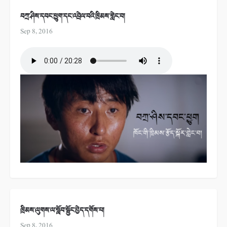
བཀྲ་ཤིས་དབང་ཕྱུག་དང་འབྲེལ་བའི་ཁྲིམས་གླེང་བ།
Sep 8, 2016
ཁྲིམས་ལུགས་ལ་སློབ་སྦྱོང་བྱེད་དགོས་པ།
Sep 8, 2016