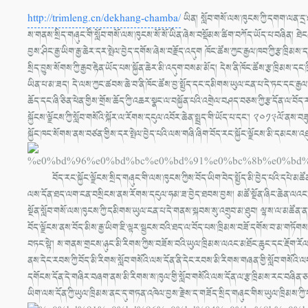
http://trimleng.cn/dekhang-chamba/
ཡིན། སློབ་གསོ་ལས་ཁུངས་ཀྱི་དགག་ལན་དྲ་
ས་གནས་སྲིད་གཞུང་གི་སློབ་གསོ་ལས་ཁུངས་སོ་སོ་ཡིན་ཞེས་བསྡོམས་ཚིག་བཀོད་ཡོད་པ་བཞིན། ཐེངས་འད
བྱས་ཤིང་རྒྱ་ཡིག་རྒྱ་ཆེར་དར་སྤེལ་བྱེད་དགོས་ཞེས་བརྗོད་འདུག ཁོང་ཚོས་ཀྱང་རྒྱལ་ཁབ་ཀྱི་རྩ་ཁྲི
སྲིད་བྱུས་སོགས་ཀྱི་རྒྱབ་རྟེན་ཡོད་པས་སྐྱོན་ཆེར་མི་འདུག་བསམ་མོད། དེས་ནི་ཁོང་ཚོས་རྩ་ཁྲིམས་
ཡིན་པ་མ་ཟད། དེ་ལས་ཀྱང་ཚབས་ཆེ་བ་ནི་ཁོང་ཚོས་བྱ་སྤྱོད་དང་དམིགས་ཡུལ་ངན་པ་དེ་ཏང་དང་རྒྱལ་ཁ
ཆོད་དང་ཞི་ཅིན་ཕེན་གྱིས་གྲོས་ཆོད་ཀྱི་འཆར་སྣང་ལ་བསྐྱོན་པའི་འགྲེལ་བཤད་བཅས་ཀྱི་རྩ་དོན་ལ་
སྐྱོངས་ལྗོངས་ཀྱི་སློབ་གསོའི་སྐོར་ལ་རོགས་དངུལ་འབོར་ཆེན་སྤྲད་གི་ཡོད་པ་དང་། ༢༠༡༣ལོ་ནས་བ
སྐྱོང་ཁང་སོགས་ནས་བཙན་གྱིས་དར་སྤེལ་བྱེད་པའི་ལས་གཞི་ཞིག་བོད་རང་སྐྱོང་ལྗོངས་མི
བོད་རང་སྐྱོང་ལྗོངས་སྲིད་གཞུང་གི་ལས་ཁུངས་ཀྱིས་བོད་ཡིག་བེད་སྤྱོད་མི་བྱེད་པའི་དཔེ་མཚོན།[/
ལས་དོན་ཐད་ལག་ངན་བསྲིངས་ནས་རོགས་དངུལ་ཧམ་ཟ་བྱེད་ཐབས་བྱས། མཚོ་སྔོན་ཞིང་ཆེན་ལའང་༢༠༡༠ལོར་ར
སྔོན་སློབ་གསོ་ལས་ཁུངས་ཀྱི་དམིགས་ཡུལ་ངན་པ་དེ་གནས་སྐབས་སུ་འགྲུབ་མ་ཐུབ། ལྷ་ས་ལ་མཚོན་ན་མཚོ་
བོད་ལྗོངས་ནས་བོད་མིས་རྒྱ་ཡིག་ཇི་ལྟར་སྦྱངས་བའི་ཐད་ལ་བོད་པས་ཁྲིམས་བཟོ་དགོས་བ་མ་གཏོགས། རྒ
བཏང་སྟེ་། ས་གནས་གྲངས་ཉུང་མི་རིགས་ཀྱིས་བཟོས་བའི་ཡུལ་ཁྲིམས་ལའང་མཐོང་ཆུང་དང་རྡོག་རོལ་བཏང་བ
ནས་དེང་རབས་ཀྱི་བོད་མི་རིགས་སློབ་གསོའི་ལས་དོན་ནི་དེང་རབས་མི་རིགས་གཞན་གྱི་སློབ་གསོའི་ལས་
དགོངས་དོན་དེ་གཞིར་བཞག་ནས་མི་རིགས་ས་ཁུལ་གྱི་སློབ་གསོའི་ལས་དོན་ལ་རྩ་ཁྲིམས་རང་བཞིན་ཅན་ག
ཡིག་ལས་དོན་ཀྱི་ཡུལ་ཁྲིམས་ནང་དུ་གཏན་འཁེལ་བྱས་རྗེས་ད་གཟོད་སྲིད་གཞུང་གིས་ཡུལ་ཁ