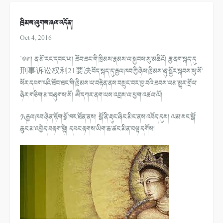
ཁྲིམས་ལུགས་ཞལ་འདོན།
Oct 4, 2016
༄༅།། ན་མོ་རང་དབང་ཡ། ཐོབ་ཐང་གི་ཁྲིམས་རྣམས་ལ་སྐྱབས་སུ་མཆིའོ། རྒྱ་ནག་སྐད་དུ
刑事诉讼权利21要决བོད་སྐད་དུ་རྒྱལ་ཁབ་ཀྱི་ཉེས་ཁྲིམས་ཞུ་སྦྱོར་སྐབས་སུ་སོ་
སོར་དཔག་པའི་ཐོབ་ཐང་གི་ཁྲིམས་ལ་བརྟེན་ནས་བསྲུང་བར་བྱ་བའི་ཐབས་ལམ་མྱུར་གྲོལ་
ཉེར་གཅིག་མ་བཞུགས་སོ། ཨོྃ་དཀར་ནག་ལས་འབྲས་ལ་ཕྱག་འཚལ་ལོ།
༡༽ རྒྱལ་ཁབ་ཉེན་རྟོག་སྒོ་ཁར་ཐོན་ནས། སྒོ་ནི་རྡུང་ཞིང་མིང་ནས་འབོད་དུས། ལམ་སང་སྒོ་
ཆུང་མ་འབྱེད་བརྟག་སྟེ། དཔང་རྟགས་ཡིག་ཆ་ཚང་མིན་བལྟ་དགོས།