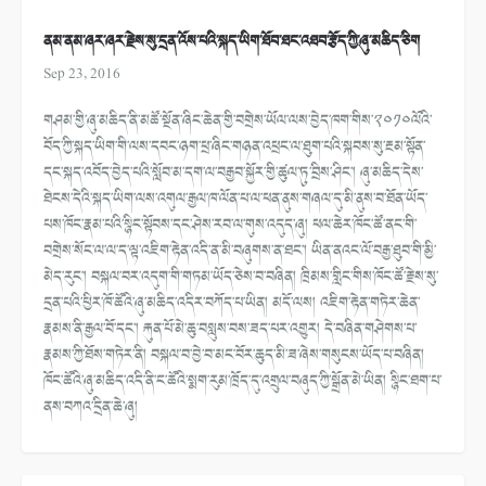
ནམ་ནམ་ཞར་ཞར་རྗེས་སུ་དྲན་འོས་པའི་སྐད་ཡིག་ཐོབ་ཐང་འཐབ་རྩོད་ཀྱི་ཞུ་མཆིད་ཅིག
Sep 23, 2016
གཤམ་གྱི་ཞུ་མཆིད་ནི་མཚོ་སྔོན་ཞིང་ཆེན་གྱི་བགྲེས་ཡོལ་ལས་བྱེད་ཁག་གིས་༢༠༡༠ལོའི་
བོད་ཀྱི་སྐད་ཡིག་གི་ལས་དབང་ཉག་ཕྲ་ཞིང་གཉན་འཕྲང་ལ་ཐུག་པའི་སྐབས་སུ་རྔམ་སྟོན་
དང་སྐད་འབོད་བྱེད་པའི་སློབ་མ་དག་ལ་བརྒྱབ་སྐྱོར་གྱི་ཚུལ་ཏུ་བྲིས་ཤིང་། ཞུ་མཆིད་དེས་
ཐེངས་དེའི་སྐད་ཡིག་ལས་འགུལ་རྒྱལ་ཁ་ལོན་པ་ལ་ཕན་ནུས་གཞལ་དུ་མི་ནུས་བ་ཐོན་ཡོད་
པས་ཁོང་རྣམ་པའི་སྙིང་སྟོབས་དང་ཤེས་རབ་ལ་གུས་འདུད་ཞུ། ཕལ་ཆེར་ཁོང་ཚོ་ནང་གི་
བགྲེས་སོང་ལ་ལ་ད་ལྟ་འཇིག་རྟེན་འདི་ན་མི་བཞུགས་ན་ཐང་། ཡིན་ནའང་ལོ་བརྒྱ་ཐུབ་གི་མྱི་
མེད་རུང་། བསྐལ་བར་འདུག་གི་གཏམ་ཡོད་ཅེས་བ་བཞིན། ཁྲིམས་གླིང་གིས་ཁོང་ཚོ་རྗེས་སུ་
དྲན་པའི་ཕྱིར་ཁོ་ཚོའི་ཞུ་མཆིད་འདིར་བཀོད་པ་ཡིན། མདོ་ལས། འཇིག་རྟེན་གཏེར་ཆེན་
རྣམས་ནི་རྒྱལ་བོ་དང་། རྐུན་པོ་མེ་ཆུ་བསླུས་བས་ཟད་པར་འགྱུར། དེ་བཞིན་གཤེགས་པ་
རྣམས་ཀྱི་ཐོས་གཏེར་ནི། བསྐལ་བ་བྱེ་བ་མང་བོར་ཆུད་མི་ཟ་ཞེས་གསུངས་ཡོད་པ་བཞིན།
ཁོང་ཚོའི་ཞུ་མཆིད་འདི་ནི་ང་ཚོའི་སྨག་རུམ་ཁྲོད་དུ་འགྲུལ་བཞུད་ཀྱི་སྒྲོན་མེ་ཡིན། སྙིང་ཐག་པ་
ནས་བཀའ་དྲིན་ཆེ་ཞུ།