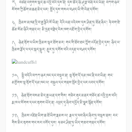
༧༽ བཙན་འགུགས་སྐད་ཆ་འདྲི་བའི་དུས་ནི། དུས་ཚོད་ཉི་ཤུ་རྩ་བཞི་རང་ཡིན། བཀག་ཉར་
སོགས་ཀྱི་ཆོག་མཆན་མེད་པར། གློད་དུས་གསལ་བཤད་ཡི་གེ་ལེན་དགོས།
༨༽ ཁྲིམས་མཁན་དྲི་བ་རྒྱ་རྙིའི་སོ་ཡིན། དེའི་ལན་འདེབས་དུས་ཤིན་ཏུ་ཟོན་ཞིང་། ཧེ་བག་ཐེ་
ཚོམ་སོམ་ཉིའི་གནད་ལ། མི་དྲན་བརྗེད་ངེས་ཁག་འཇོག་བྱེད་དགོས།
༩༽ ཉེན་རྟོག་པ་ཡིས་ཁྲིམས་ལྟར་ཐོག་མར། གང་གི་ཐོབ་ཐང་ཀློག་འདོན་བྱེད་དུས། ཉིད་ལ་
ཁྲིམས་རྩོད་པ་དང་སྐད་སྒྱུར། མྱུར་ཏུ་དགོས་བའི་འདུན་པ་བཤད་དགོས།
༡༠༽ སྤྱི་བདེའི་བཀཀ་ཉར་ཁང་དང་བསྡུར་ན། ལྟ་རྟོག་དོ་དམ་ཁང་ནི་རབ་ཡིན། གང་
མགྱོགས་ལྟ་རྟོག་དོ་དམ་ཁང་ལ། བསྐྱལ་དང་གནས་སྤོར་བྱེད་པར་འབད་དགོས།
༡༡༽ ཉེན་རྟོག་བསམ་མེད་རྒྱ་ཡན་དག་གིས། གཅེར་རྡུང་མནར་གཅོད་ཚ་འདྲི་བྱས་བའི།
རྨ་ཁ་ལ་སོགས་དཔང་རྟགས་ཡོད་ན། འཕྲད་དུ་ཞིབ་དཔྱོད་མི་སྣར་སྟོན་དགོས།
༡༢༽ ཁྲིམས་འཛིན་ཡིག་ཆ་ཐོ་ཡིག་རྣམས་ལ། རྣལ་དུ་ཕབ་ཞིང་ཞིབ་ཏུ་བལྟས་ནས། རང་
གིས་མིང་རྟགས་གང་སར་འགོད་དུས། ཧ་ཅང་ཤིན་ཏུ་ཡིད་གཟབ་གནང་དགོས།