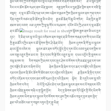
སྤེལ་པས་བོད་ཀྱི་རིག་གནས་བའི་སྡེ་ལ་ལམ་ཁ་གསར་བ་ཞིག་བཟོས་སོང་། མི་ལོ་སྟོང་ཕྲག་
རིང་ལ་ང་ཚོས་ཆོས་བཤད་ནས་ཡོན་བླངས། བརྒྱ་ཕྲག་རིང་ལ་སྙན་རྩོམ་བྲིས་ནས་ར་བཟི་སྟེ་
བསྡད། ད་ལྟ་ང་ཚོའི་ཡོན་ཏན་པར་ཁས་འཆེས་བ་རྣམས་ཀྱིས་ཁྲིམས་སྦྱངས་ནས་ཀུན་དགའ་
དོན་འགྲུབ་རེ་བཙལ་ན་མི་ཆོག་རྒྱུ་ཅི་ལ་མེད། རྒྱ་མཚོ་ཆེན་པོ་ཆུ་ཡི་གཏེར། ཡིན་ཕྱིར་ཆུ་བོ་
ཐམས་ཅད་འབབ། ལམ་ལུགས་ཀྱི་ལྷ་སྐུ་གོང་ལ་བཤམས། དངོས་ཡོད་ཀྱི་ཤ་མར་ད་ལྟ་མཆོད་
ན་ང་ཚོའི་
ལུས་སྟོབས་རྒྱས་ནས་ཅི་ཡང་བྱར་
རུང་། དེ་མིན་པར་ལྟ་བ་ཡི་རླུང་འགེམས་ནས་བསྡད་ན་མི་རིགས་གཞན་དག་གི་དཔལ་ཡོན་
གྱི་རྒྱ་མཚོའི་དཀྱིལ་ནས་ང་ཚོ་ལྟོགས་གྲིར་ཤི་ཉེན་ཡོད། ཁྲིམས་ལུགས་ནི་གོ་སླ་ལ་སྦྱངས་
ནའང་སྤྲོ་བ་འཕེར་བ། སྦྱངས་ཚར་ནས་བཀོད་སྤྱོད་བྱེད་དུས་ཡོང་འབབ་སྙན་ངག་བྲིས་བ་
ལས་བརྒྱ་འགྱུར་གྱིས་མང་བ། སྲིད་དབང་གི་རྗེ་བོར་འགྱུར་སླ་བ། དཔལ་འབྱོར་གྱི་གླགས་ལ་
བལྟ་མཁས་བ། རིག་གནས་ཀྱི་མཁར་དབང་སྲུང་ཤེས་བ་སོགས་དགེ་མཚན་སྙན་ངག་པས་
ཀྱང་བརྗོད་མི་ཚར་བ་ཞིག་ཡོད། ཉེས་ཁྲིམས་ནི་ཉེས་བ་དང་ཆད་པ་བརྗོད་པའི་ཁྲིམས།
དམངས་ཁྲིམས་ནི་ཟོང་ཟོག་གི་ཐོབ་ཐང་དང་འབྲེལ་བའི་ཁྲིམས། རྩ་ཁྲིམས་ནི་སྲིད་དབང་
བཀོད་འདོམས་དང་དབང་ཐང་བགོ་བཤའ་བྱེད་པའི་ཁྲིམས། ལྟོས། ཇི་འདྲའི་ལས་སླ་བའི་
ཁྲིམས་རིག་པ་རེད། ལེ་ལོ་ཕྱི་བཤོལ་མེད་པར་ཁྲིམས་སྦྱངས་ནས་སང་ལོ་གནངས་ལོའི་
ཁྲིམས་འཛིན་རྒྱུགས་གཞི་ལ་གྲ་སྒྲིག་བྱོས། ངེད་དྲ་ཚིགས་ནས་དེའི་སྐོར་གྱི་བོད་ཡིག་གི་
ཁྲིམས་ལུགས་ཡིག་ཆ་དང་སྦྱངས་དེབ་སོགས་གང་ནུས་ཀྱིས་འཚོལ་བསྡུད་བྱས་ནས་ཁྱེད་
རྣམ་པའི་མཐོང་ལམ་དུ་བསྟར་འབུལ་བྱེད་རྒྱུ་ཡིན།