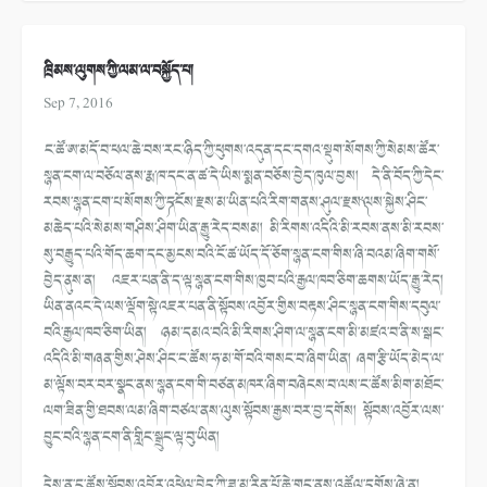
ཁྲིམས་ལུགས་ཀྱི་ལམ་ལ་བསྐྱོད་པ།
Sep 7, 2016
ང་ཚོ་ཨ་མདོ་བ་ཕལ་ཆེ་བས་རང་ཉིད་ཀྱི་ཕུགས་འདུན་དང་དགའ་སྡུག་སོགས་ཀྱི་སེམས་ཚོར་
སྙན་ངག་ལ་བཅོལ་ནས་རྨ་ཁ་དང་ན་ཚ་དེ་ཡིས་སྨན་བཅོས་བྱེད་ཁུལ་བྱས། དེ་ནི་བོད་ཀྱི་དེང་
རབས་སྙན་ངག་པ་སོགས་ཀྱི་༼དངོས་རྫས་མ་ཡིན་པའི་རིག་གནས་ཤུལ་རྫས་༽ལས་སྐྱེས་ཤིང་
མཆེད་པའི་སེམས་གཤིས་ཤིག་ཡིན་རྒྱུ་རེད་བསམ། མི་རིགས་འདིའི་མི་རབས་ནས་མི་རབས་
སུ་བརྒྱུད་པའི་གོད་ཆག་དང་མྱངས་བའི་ངོ་ཚ་ཡོད་དོ་ཅོག་སྙན་ངག་གིས་ཞི་བའམ་ཞིག་གསོ་
བྱེད་ནུས་ན། འཇར་པན་ནི་ད་ལྟ་སྙན་ངག་གིས་ཁྱབ་པའི་རྒྱལ་ཁབ་ཅིག་ཆགས་ཡོད་རྒྱུ་རེད།
ཡིན་ནའང་དེ་ལས་ལྡོག་སྟེ་འཇར་པན་ནི་སྟོབས་འབྱོར་གྱིས་བརྟས་ཤིང་སྙན་ངག་གིས་དབུལ་
བའི་རྒྱལ་ཁབ་ཅིག་ཡིན། ཉམ་དམའ་བའི་མི་རིགས་ཤིག་ལ་སྙན་ངག་མི་མཛའ་བ་ནི་ས་སྒང་
འདིའི་མི་གཞན་གྱིས་ཤེས་ཤིང་ང་ཚོས་ཧ་མ་གོ་བའི་གསང་བ་ཞིག་ཡིན། ཞག་རྩི་ཡོད་མེད་ལ་
མ་ལྟོས་བར་བར་སྣང་ནས་སྙན་ངག་གི་བཙན་མཁར་ཞིག་བཞེངས་བ་ལས་ང་ཚོས་མིག་མཐོང་
ལག་ཟིན་གྱི་ཐབས་ལམ་ཞིག་བཙལ་ནས་ལུས་སྟོབས་རྒྱས་བར་བྱ་དགོས། སྟོབས་འབྱོར་ལས་
བྱུང་བའི་སྙན་ངག་ནི་གླིང་སྒྲུང་ལྟ་བུ་ཡིན།
དེས་ན་ང་ཚོས་སྟོབས་འབྱོར་འཕེལ་བྱེད་ཀྱི་ཟ་མ་རིན་པོ་ཆེ་གང་ནས་འཚོལ་དགོས་ཞེ་ན།