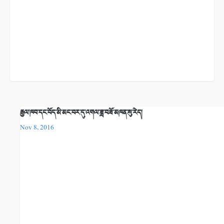
རྒྱལ་ཁབ་དང་བོད་མི་མང་བར་དུ་འགལ་ཟླ་བཟོ་མཁན་སུ་རེད།
Nov 8, 2016