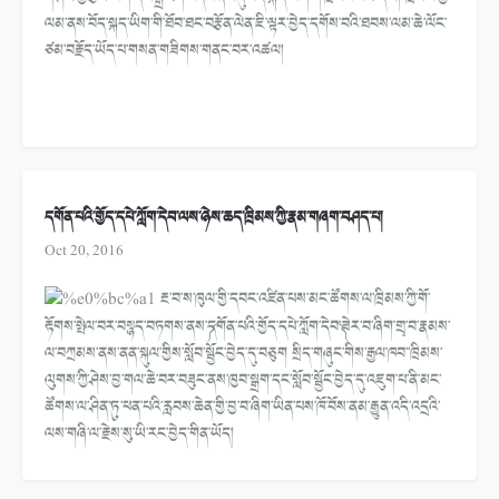
ལམ་ནས་བོད་སྐད་ཡིག་གི་ཐོབ་ཐང་བརྩོན་ལེན་ཇི་ལྟར་བྱེད་དགོས་བའི་ཐབས་ལམ་ཆེ་ལོང་
ཙམ་བརྗོད་ཡོད་པ་གསན་གཟིགས་གནང་བར་འཚལ།
དགོན་པའི་གྱོད་དཔེ་ཀློག་དེབ་ལས་ཉེས་ཆད་ཁྲིམས་ཀྱི་རྣམ་གཞག་བཤད་པ།
Oct 20, 2016
རྔ་བ་ས་ཁུལ་གྱི་དབང་འཛིན་པས་མང་ཚོགས་ལ་ཁྲིམས་ཀྱི་གོ་
རྟོགས་སྤེལ་བར་བསྙད་བཏགས་ནས་༼དགོན་པའི་གྱོད་དཔེ་ཀློག་དེབ་༽ཟེར་བ་ཞིག་གྲྭ་བ་རྣམས་
ལ་བཀྲམས་ནས་ནན་སྐུལ་གྱིས་སློབ་སྦྱོང་བྱེད་དུ་བཅུག སྲིད་གཞུང་གིས་རྒྱལ་ཁབ་་ཁྲིམས་
ལུགས་ཀྱི་ཤེས་བྱ་གལ་ཆེ་བར་བཟུང་ནས་ཁྱབ་སྒྲག་དང་སློབ་སྦྱོང་བྱེད་དུ་འཇུག་པ་ནི་མང་
ཚོགས་ལ་ཤིན་ཏུ་ཕན་པའི་རླབས་ཆེན་གྱི་བྱ་བ་ཞིག་ཡིན་པས་ཁོ་བོས་ནམ་རྒྱུན་འདི་འདྲའི་
ལས་གཞི་ལ་རྗེས་སུ་ཡི་རང་བྱེད་གིན་ཡོད།