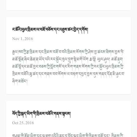
ང་ཚོའི་ཡུལ་ཁྲིམས་ལ་བཟོ་བཅོས་དང་འཐུས་ཚང་བྱེད་དགོས།
Nov 1, 2016
རྒྱལ་ཁབ་ཀྱི་རྩ་ཁྲིམས་དང་ཁྲིམས་བཟོ་བ་བའི་ཁྲིམས་སོགས་ཀྱི་ཤེས་བྱ་ཚངས་ཐིགས་བྱས་ཏེ་
མཚོ་སྔོན་ཞིང་ཆེན་ན་ཡོད་པའི་རང་སྐྱོང་ཁུལ་དྲུག་སྟེ་མགོ་ལོག རྨ་ལྷོ། ཡུལ་ཤུལ། མཚོ་ནུབ།
མཚོ་ལྷོ་དང་མཚོ་བྱང་བཅས་ཀྱི་སློབ་གསོ་དང་རིག་གནས་སོགས་ཀྱི་རང་སྐྱོང་ཡུལ་ཁྲིམས་ཀྱི་
ཁྲིམས་བཟོའི་ཆུ་ཚད་དང་གནས་བབ་སོགས་ལ་བརྟག་དཔྱད་བྱས་དུས་གནད་དོན་མི་ཉུང་བ་
ཞིག་མཐོང་།
བོད་ཀྱི་སྐད་ཡིག་གི་ཁྲིམས་བཟོའི་གནས་སྟངས།
Oct 25, 2016
གཤམ་གྱི་རྩོམ་ཡིག་དང་སྒྲ་ཐག་འདིའི་ནང་དུ་བོད་སྐད་ཡིག་གི་ཁྲིམས་བཟོ་དང་། ཁྲིམས་ཀྱི་