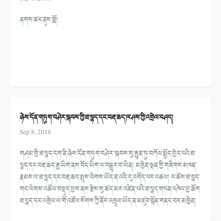
ནགས་ཚང་ནུས་བློ།
ཉེས་དོན་གཏུག་བཤེར་སྐབས་ཀྱི་ཐ་སྙད་དང་བརྡ་ཆད་ཁ་ཤས་ཀྱི་འགྲེལ་བཤད།
Sep 8, 2016
གཤམ་གྱི་ཐ་སྙད་དག་ནི་ཉེས་དོན་གཏུག་བཤེར་་སྐབས་སུ་རྒྱུན་ཏུ་བཀོལ་སྤྱོད་བྱེད་པའི་ཐ་
སྙད་དང་བརྡ་ཆད་རྒྱ་ཡིག་ནས་བོད་ཡིག་ལ་བསྒྱུར་བ་ཡིན། མཁྱེན་ལྡན་གྱི་གཟིགས་མཁན་
རྣམས་ལ་ཐ་སྙད་དང་བརྡ་ཆད་སྤུས་ལེགས་ཡོད་ན་འདི་རུ་འགོད་པར་འཚལ། ང་ཚོས་ཐ་སྙད་
གང་ལེགས་འཚོལ་བསྡུད་བྱས་ནས་རྗེས་སུ་ཚད་མར་འཛིན་པའི་ཐ་སྙད་གཏན་འཁེལ་བྱ་ཆོག
ཐ་སྙད་དང་འགྲེལ་ལ་གོ་འཛོལ་སོགས་ཀྱི་ནོར་འཁྲུལ་ཡོད་ན་མཛུབ་སྟོན་གནང་བར་མཁྱེན།