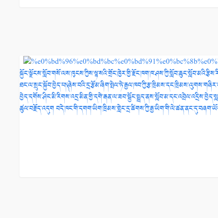
སྐྱོང་ལྗོངས་སློབ་གསོ་ལས་ཁུངས་ཀྱིས་ལྷ་སའི་གྲོང་ཁྱེར་གྱི་རྫོང་ཁག་ཁ་ཤས་ཀྱི་སློབ་ཆུང་སློབ་མའ
ཐང་ལ་སྲུང་སྐྱོབ་བྱེད་པ།༽་ཞེས་བའི་དྲ་རྩོམ་ཞིག་སྤེལ་ཏེ་རྒྱལ་ཁབ་ཀྱི་རྩ་ཁྲིམས་དང་ཁྲིམས་ལུགས་
བྱེད་དགོས་ཤིང་མི་རིགས་འདྲ་མིན་གྱི་དགེ་རྒན་ལ་ཟབ་སྦྱོང་སྤྲད་ནས་སློབ་མ་དང་འབྲེལ་འདྲིས་བྱེད
ཚུལ་བརྗོད་འདུག བདེ་ཁང་གི་དགག་ཡིག་ཁྲིམས་གླེང་དྲ་ཚིགས་ཀྱི་རྒྱ་ཡིག་གི་ལེ་ཚན་ནང་དུ་བཞག