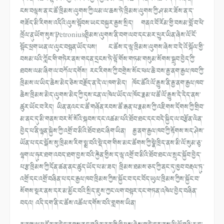
ངས་བལྟས་ན་ང་ཚོ་ཁྲིམས་ལུགས་ཀྱི་ལམ་ལ་ཆས་ཏེ་ཁྲིམས་ལུགས་ཀྱི་ཤ་མར་ཟོས་ན་ད་
གཟོད་མི་རིགས་འདིའི་ལུས་སྟོབས་ཡང་བསྐྱར་རྒྱས་སྲིད། གནའ་བོ་རོམ་གྱི་བསམ་བློ་བ་ཕེ་
ཁྲོལ་ནུ་ཡོག་སུས་༼Petronius༽ཁྲིམས་ལུགས་ནི་བག་ལབ་དང་མར་ཕྱུར་ཡིན་ཞེས་ལོ་ངོ་
སྟོང་ཕྲག་ཡན་ལ་ལུང་བསྟན་ཡོད་པས། ང་ཚོས་ད་ལྟ་ཁྲིམས་ལུགས་ཞེས་བ་དེ་འོ་སྐོལ་གྱི་
བསམ་པའི་ཀློང་གི་གཏེར་ནས་གདན་དྲངས་ཏེ་ལྟོ་གོས་གཏམ་གསུམ་སོགས་སྒྲུབ་བྱེད་ཀྱི་
ཐབས་ལམ་ཞིག་ལ་བཀོལ་དགོས། རང་རིགས་ཀྱི་བགྲེས་སོང་ཕལ་ཆེ་བས་རྒྱ་ནག་རྒྱལ་ཁབ་ཀྱི་
ཁྲིམས་ལ་ཡིད་ཆེས་མེད་ཅེས་བརྗོད་ན་དེ་ལ་ཁག་མེད། ཁོང་ཚོའི་ལོ་རྒྱུས་ནི་རྒྱ་ནག་རྒྱལ་ཁབ་
ཆེས་ཁྲིམས་མེད་ལུགས་མེད་ཀྱི་དུས་ངན་ལ་ཁེལ་ཡོད་ལ་ཁོང་རྣམ་པ་ཚོ་ལོ་རྒྱུས་དེ་དེད་ནས་
ཚུར་ཡོང་བ་རེད། ཡིན་ནའང་ང་ཚོ་གཞོན་རབས་ཚོ་རྒན་པ་རྣམས་ཀྱི་འཇིགས་དོགས་ཀྱི་གྲིབ་
མ་ནང་དུ་མི་གནས་བར་སོ་སོའི་སྐབས་དང་འཚམ་པའི་ཐོབ་ཐང་དང་བདེ་སྐྱིད་ལ་བརྩོན་ལེན་
བྱེད་པ་ནི་ལྷན་སྐྱེས་ཀྱི་འགྲོ་བ་མིའི་ཐོབ་ཐང་ཞིག་ཡིན། རྒྱ་ནག་རྒྱལ་ཁབ་ཀྱི་རྟོགས་སད་ཤེས་
ཡོན་པ་དང་སྒོས་སུ་ཁྲིམས་རིག་སྨྲ་བའི་སྡེ་དག་གིས་མང་ཚོགས་ཀྱི་སྣེ་ཁྲིད་ནས་མི་ལོ་སུམ་ཅུ་
ལྷག་ལ་ཧུར་ཐག་འབད་ཐག་བྱས་བའི་རྐྱེན་གྱིས་ད་ལྟ་འགྲོ་བ་མིའི་ཐོབ་ཐང་ལ་སྲུང་སྐྱོབ་བྱེད་
པ་རྩ་ཁྲིམས་ཀྱི་དོན་ཚན་ནང་ཚུད་ཡོད་པ་མ་ཟད། ཁྲིམས་ཐམས་ཅད་ཀྱི་ནང་དུ་ཁྱབ་བརྡལ་ཏུ་
འགྲོ་དང་འགྲོ་བཞིན་པ་དང་རྒྱལ་ཁབ་ཁྲིམས་ཀྱིས་སྐྱོང་བ་དང་བོད་ཡུལ་ཁྲིམས་ཀྱིས་སྐྱོང་བ་
སོགས་སྔར་ནས་དར་མ་མྱོང་བའི་སྲིད་ཇུས་ཀྱང་ལག་བསྟར་དང་གཏན་འཁེལ་བྱེད་བཞིན་
བདའ། འདི་དག་ནི་ང་ཚོས་འཚོལ་དགོས་བའི་གླགས་ཡིན།