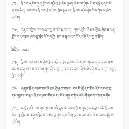
༡༣༽ ཁྲིམས་དཔོན་ཀུན་སྙོམས་གཤིན་རྗེ་ཆོས་རྒྱལ། ཉེས་འཛུགས་ཞིབ་དཔྱོད་ནག་པོ་
གཤེད་ཡིན། དག་སེལ་ཁྲིམས་རྩོད་ཆོས་སྐྱོང་སྲུང་མ། ཁྲིམས་རའི་ཞིང་གི་བཀོད་པ་ཤེས་
དགོས།
༡༤༽ བཟུང་བཀྱིག་བཀག་ཉར་བྱས་བའི་སྐབས་སུ། གཏའ་གྲོལ་ཁྲིམས་ཀྱི་ཆ་རྐྱེན་ཚང་ན།
གློད་དང་གནས་ཁང་ལྟ་རྟོག་སོགས་ཀྱི། ཐབས་ཚུལ་ཡང་བོར་བརྗེ་རེས་བྱས་ཆོག།
༡༥༽ ཁྲིམས་རར་ལེགས་ཉེས་རྩོད་འབྱེད་བྱེད་སྐབས། ངོ་རྟགས་གཏམ་དང་དཔང་རྫས་
ཐམས་ཅད། ལེགས་པར་བརྟགས་ཤིང་དཔྱད་པ་བཏང་ནས། ཉེས་མེད་ཉེས་ཡང་དག་འབུད་
བྱེད་དགོས།
༡༦༽ འཁྲུན་ཆོད་བཅད་དང་ཁྲིམས་ཀྱི་རྒྱས་བཏབ། གང་གི་བློ་དང་མོས་ངོར་འགལ་ན།
དུས་ཡུན་མ་བརྒལ་ཁྲིམས་ཁང་གོང་མར། གོང་གཏུག་བྱེད་པའི་གོ་སྐབས་འཛིན་དགོས།
༡༧༽ བཙུན་པའི་ཆོས་གོས་སྔགས་པའི་ལྕང་ལོ། བཙན་གྱིས་ཕུད་ཀྱང་འབྲེག་པའི་ཁྲིམས་
མེད། རྩ་ཁྲིམས་འདུལ་ཁྲིམས་གསང་སྔགས་དམ་ཚིག དྲངས་ནས་ཆོས་གོས་རལ་བ་སྐྱོབས་
དགོས།