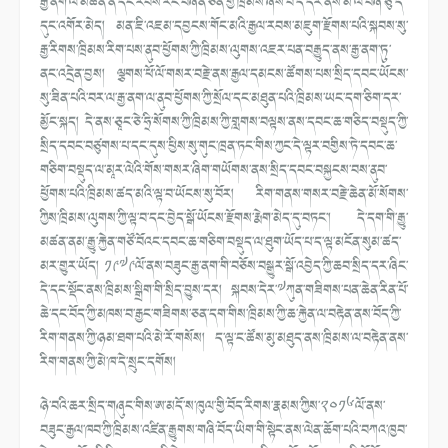
རྒྱ་ནག་ལ་མཚོན་ན་དེང་རབས་རང་བཞིན་ཅན་གྱི་ཁྲིམས་ཞེས་བ་དེ་དར་ནས་མི་ལོ་བཞི་ཅུ་ད་
དུང་འགོར་མེད། མན་ཇི་འཇམ་དབྱངས་གོང་མའི་རྒྱལ་རབས་མཇུག་རྫོགས་པའི་སྐབས་སུ་
རྒྱ་རིགས་ཁྲིམས་རིག་པས་ནུབ་ཕྱོགས་ཀྱི་ཁྲིམས་ལུགས་འཇར་པན་བརྒྱུད་ནས་རྒྱ་ནག་ཏུ་
ནང་འདྲེན་བྱས། ལྕགས་ཕོ་ལོ་གསར་བརྗེ་ནས་རྒྱལ་དམངས་ཚོགས་པས་སྲིད་དབང་ཡོངས་
སུ་ཟིན་པའི་བར་ལ་རྒྱ་ནག་ལ་ནུབ་ཕྱོགས་ཀྱི་སྲོལ་དང་མཐུན་པའི་ཁྲིམས་ཡང་དག་ཅིག་དར་
མྱོང་སྐད། དེ་ནས་ཅཱང་ཅེ་ཧྲི་སོགས་ཀྱི་ཁྲིམས་ཀྱི་གླགས་བལྟས་ནས་དབང་ཆ་གཅིད་བསྡུད་ཀྱི་
སྲིད་དབང་བཙུགས་པ་དང་དུས་ཕྱིས་སུ་གུང་ཁྲན་ཏང་གིས་ཀྱང་དེ་ལྟར་བགྱིས་ཏེ་དབང་ཆ་
གཅིག་བསྡུད་ལ་མཱར་ལེའི་གོས་གསར་ཞིག་གཡོགས་ནས་སྲིད་དབང་བསྐྱངས་བས་ནུབ་
ཕྱོགས་པའི་ཁྲིམས་ཚད་མའི་ལྟ་བ་ཡོངས་སུ་བོར། རིག་གནས་གསར་བརྗེ་ཆེན་མོ་སོགས་
ཀྱིས་ཁྲིམས་ལུགས་ཀྱི་ལྟ་བ་དང་བྱེད་སྒོ་ཡོངས་རྫོགས་རྨེག་མེད་དུ་བཏང་། དེ་དག་གི་རྒྱུ་
མཚན་ནམ་རྒྱུ་རྐྱེན་གཙོ་བོའང་དབང་ཆ་གཅིག་བསྡུད་ལ་ཐུག་ཡོད་པ་ད་ལྟ་མངོན་སུམ་ཚད་
མར་གྱུར་ཡོད། ༡༩༧༩ལོ་ནས་བཟུང་རྒྱ་ནག་གི་བཅོས་བསྒྱུར་སྒོ་འབྱེད་ཀྱི་ཆབ་སྲིད་དར་ཞིང་
དེ་དང་སྡོང་ནས་ཁྲིམས་སྒྲིག་གི་སྲིད་བྱུས་དར། སྐབས་དེར་༧ཀུན་གཟིགས་པན་ཆེན་རིན་པོ་
ཆེ་དང་བོད་ཀྱི་མཁས་བ་རྒྱང་གཟིགས་ཅན་དག་གིས་ཁྲིམས་ཀྱི་ཆ་རྐྱེན་ལ་བརྟེན་ནས་བོད་ཀྱི་
རིག་གནས་ཀྱི་ཉམ་ཐག་པའི་མེ་རོ་གསོས། ད་ལྟ་ང་ཚོས་མུ་མཐུད་ནས་ཁྲིམས་ལ་བརྟེན་ནས་
རིག་གནས་ཀྱི་མེ་ཁ་དེ་སྲུང་དགོས།
ཉེ་བའི་ཆར་སྲིད་གཞུང་གིས་ཨ་མདོ་ས་ཁུལ་གྱི་བོད་རིགས་རྣམས་ཀྱིས་༢༠༡༦ལོ་ནས་
བཟུང་རྒྱལ་ཁབ་ཀྱི་ཁྲིམས་འཛིན་རྒྱུགས་གཞི་བོད་ཡིག་གི་སྟེང་ནས་ལེན་ཆོག་པའི་བཀའ་ཁྱབ་