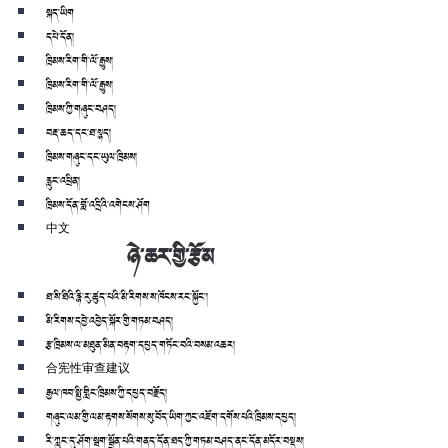
སྐད་ཡིག
དཔེ་དོན།
ཁྲིམས་རིག་གི་ལོ་རྒྱུས།
ཁྲིམས་རིག་གི་ལོ་རྒྱུས།
ཁྲིམས་ཀྱི་གཞུང་བཤད།
བརྡ་ཆད་དང་ཐ་སྙད།
ཁྲིམས་གཞུང་དང་ཡུལ་ཁྲིམས།
རླུང་འཕྲིན།
ཁྲིམས་དོན་བློ་འདྲིའི་འགེངས་ཤོག
中文
ཉེ་ཆར་གྱི་རྩོམ
ཐ་སི་ཐིའི་རྙི་རུ་ཚུད་པའི་མི་རིགས་ས་ཁོངས་རང་སྐྱོང་།
མི་རིགས་དབྱེ་འབྱེད་སྐོར་གྱི་གཏམ་བཤད།
རྩ་ཁྲིམས་ལ་མཐུན་མིན་བརྟག་དཔྱད་གཏོང་བའི་བསམ་འཆར།
合宪性审查建议
རྒྱལ་ཁབ་སྤྱི་གླིང་ཁྲིམས་ཀྱི་དཔྱད་བརྗོད།
གཞུང་ལམ་གྱི་ལམ་རྟགས་སོགས་སུ་བོད་ཡིག་ཀྱང་འཇོག་དགོས་པའི་ཁྲིམས་དཔྱད།
རི་ཀླུང་དུ་ཤོག་སྦག་སྒྲོན་པའི་གནད་དོན་ཐད་ཀྱི་གཏམ་བཤད་ནང་དོན་མདོར་བསྡུས།