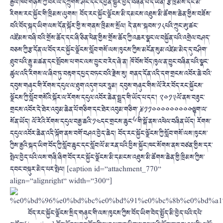
རྒྱལ་ཁབ་གཉིས་ཀྱི་བར་ལ་དཀྲུགས་ཤིང་དང་དབྱེན་སྦྱོར་བྱེད་བཞིན་པ་དེ་ཡིན། རྩ་ཁྲིམས་དང་མི་
རིགས་རང་སྐྱོང་གི་ཁྲིམས་ལུགས། བོད་རང་སྐྱོང་ལྗོངས་མི་དམངས་འཐུས་མི་ཚོགས་ཆེན་གྱིས་བཟོས་
བའི་བོད་སྐད་ཡིག་ལས་དོན་སྐོར་གྱི་ས་གནས་ཁྲིམས་སྲོལ། དེ་ནས་་སྐབས་༡༨པའི་ཀྲུང་ཨུ་ཚང་
འཛོམས་བཞི་བའི་གྲོས་ཆོད་དང་ཞི་ཅིན་ཕེན་གྱིས་གྲོས་ཆོད་ཀྱི་འཆར་སྣང་ལ་བསྐྱོན་པའི་འགྲེལ་བཤད་
བཅས་ཀྱི་རྩ་དོན་ལ་བོད་རང་སྐྱོང་ལྗོངས་སློབ་གསོ་ལས་ཁུངས་ཀྱིས་མངོན་སུམ་འཛེམ་མེད་དུ་བཤིག་
ཐུབ་པའི་རྒྱུ་མཚན་དང་སྤོབས་པ་གང་ལས་བྱུང་བ་རེད་ཞེ་ན། ཁོ་བོས་བོད་ཁུལ་ན་བྱུང་བཞིན་པའི་སྣང་
ཚུལ་འདི་རིགས་ལ་ཞིབ་ཏུ་བརྟག་དཔྱད་བཏང་བའི་རྗེས་སུ། གནད་དོན་འདི་དག་གྲངས་འབོར་ཆེ་བའི་
དབུས་གཞུང་གི་རོགས་དངུལ་ལ་ཐུག་འདུག་པར་སྙམ། དབུས་གཞུང་གིས་ལོ་རེར་བོད་རང་སྐྱོངས་
ལྗོངས་ཀྱི་སློབ་གསོའི་སྐོར་ལ་རོགས་དངུལ་འབོར་ཆེན་སྤྲད་གི་ཡོད་པ་དང་། ༢༠༡༣ལོ་ནས་བཟུང་
གྲངས་འབོར་དེ་ཐེར་འབུམ་ཆེན་པོ་གཅིག་དང་ཐེར་འབུམ་གཅིག་༼ ¥༡༡༠༠༠༠༠༠༠༠༠༽ལྷག་ལ་
སོན་ཡོད། ལོ་རེའི་རོགས་དངུལ་བརྒྱ་ཆའི་༡༤དང་གྲངས་ཆུང་༦གི་སྒོ་ནས་འཕེལ་བཞིན་ཡོད། རོགས་
དངུལ་འབོར་ཆེན་འདི་ལྐོག་ནས་བགོ་བཤའ་བྱེད་ཆེད། བོད་རང་སྐྱོང་ལྗོངས་ཀྱི་སློབ་གསོ་ལས་ཁུངས་
ཀྱིས་རྒྱའི་སྐད་ཡིག་བོད་ཀྱི་སློབ་ཆུང་དང་སློབ་ལོ་མ་རན་པའི་བྱིས་སྐྱོང་ཁང་སོགས་ནས་བཙན་གྱིས་དར་
སྤེལ་བྱེད་པའི་ལས་གཞི་ཞིག་བོད་རང་སྐྱོང་ལྗོངས་མི་དམངས་འཐུས་མི་ཚོགས་ཆེན་གྱི་ཁྲིམས་ཀྱིས་
དབང་བསྐུར་མེད་པར་སྤེལ། [caption id=”attachment_770”
align=”alignright” width=”300”]
བོད་རང་སྐྱོང་ལྗོངས་སྲིད་གཞུང་གི་ལས་ཁུངས་ཀྱིས་བོད་ཡིག་བེད་སྤྱོད་མི་བྱེད་པའི་དཔེ་