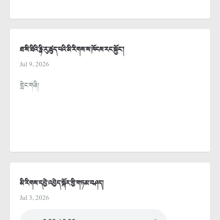
ཐ་སི་ཐིའི་རྙི་རུ་ཚུད་པའི་མི་རིགས་ས་ཁོངས་རང་སྐྱོང་།
Jul 9, 2026
གླེང་གཞི།
མི་རིགས་དབྱེ་འབྱེད་སྐོར་གྱི་གཏམ་བཤད།
Jul 3, 2026