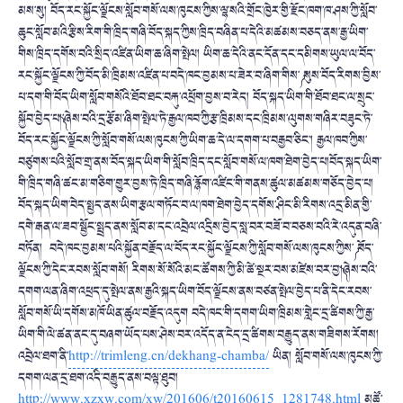
མས་སུ། བོད་རང་སྐྱོང་ལྗོངས་སློབ་གསོ་ལས་ཁུངས་ཀྱིས་ལྷ་སའི་གྲོང་ཁྱེར་གྱི་རྫོང་ཁག་ཁ་ཤས་ཀྱི་སློབ་
ཆུང་སློབ་མའི་རྩིས་རིག་གི་ཁྲིད་གཞི་བོད་སྐད་ཀྱིས་ཁྲིད་བཞིན་པ་དེའི་མཚམས་བཅད་ནས་རྒྱ་ཡིག་
གིས་ཁྲིད་དགོས་བའི་སྲིད་འཛིན་ཡིག་ཆ་ཞིག་སྤེལ། ཡིག་ཆ་དེའི་ནང་དོན་དང་དམིགས་ཡུལ་ལ་བོད་
རང་སྐྱོང་ལྗོངས་ཀྱི་བོད་མི་ཁྲིམས་འཛིན་པ་བདེ་ཁང་བྱམས་པ་ཟེར་བ་ཞིག་གིས་༼ སུས་བོད་རིགས་བྱིས་
པ་དག་གི་བོད་ཡིག་སློབ་གསོའི་ཐོབ་ཐང་བརྐུ་འཕྲོག་བྱས་བ་རེད། བོད་སྐད་ཡིག་གི་ཐོབ་ཐང་ལ་སྲུང་
སྐྱོབ་བྱེད་པ།༽་ཞེས་བའི་དྲ་རྩོམ་ཞིག་སྤེལ་ཏེ་རྒྱལ་ཁབ་ཀྱི་རྩ་ཁྲིམས་དང་ཁྲིམས་ལུགས་གཞིར་བཟུང་ཏེ་
བོད་རང་སྐྱོང་ལྗོངས་ཀྱི་སློབ་གསོ་ལས་ཁུངས་ཀྱི་ཡིག་ཆ་དེ་ལ་དགག་པ་བརྒྱབ་ཅིང་། རྒྱལ་ཁབ་ཀྱིས་
བཙུགས་པའི་སློབ་གྲྭ་ནས་བོད་སྐད་ཡིག་གི་སློབ་ཁྲིད་དང་སློབ་གསོ་ལ་ཁག་ཐེག་བྱེད་པ།བོད་སྐད་ཡིག་
གི་ཁྲིད་གཞི་ཚང་མ་གཅིག་གྱུར་བྱས་ཏེ་ཁྲིད་གཞི་རྙོག་འཛིང་གི་གནས་ཚུལ་མཚམས་གཅོད་བྱེད་པ།
བོད་སྐད་ཡིག་བེད་སྤྱད་ནས་ཡིག་རྩལ་གཏོང་བ་ལ་ཁག་ཐེག་བྱེད་དགོས་ཤིང་མི་རིགས་འདྲ་མིན་གྱི་
དགེ་རྒན་ལ་ཟབ་སྦྱོང་སྤྲད་ནས་སློབ་མ་དང་འབྲེལ་འདྲིས་བྱེད་སླ་བར་བཟོ་བ་བཅས་བའི་རེ་འདུན་བཞི་
བཏོན། བདེ་ཁང་བྱམས་པའི་སྐྱོན་བརྗོད་ལ་བོད་རང་སྐྱོང་ལྗོངས་ཀྱི་སློབ་གསོ་ལས་ཁུངས་ཀྱིས་༼ བོད་
ལྗོངས་ཀྱི་དེང་རབས་སློབ་གསོ། རིགས་སོ་སོའི་མང་ཚོགས་ཀྱི་མི་ཚེ་སྔར་བས་མཛེས་བར་བྱ།༽ཞེས་བའི་
དགག་ལན་ཞིག་འཕྲད་དུ་སྤེལ་ནས་རྒྱའི་སྐད་ཡིག་བོད་ལྗོངས་ནས་བཙན་སྤེལ་བྱེད་པ་ནི་དེང་རབས་
སློབ་གསོ་ཡི་དགོས་མཁོ་ཡིན་ཚུལ་བརྗོད་འདུག བདེ་ཁང་གི་དགག་ཡིག་ཁྲིམས་གླེང་དྲ་ཚིགས་ཀྱི་རྒྱ་
ཡིག་གི་ལེ་ཚན་ནང་དུ་བཞག་ཡོད་པས་ཤེས་བར་འདོད་ན་ངེད་དྲ་ཚིགས་བརྒྱུད་ནས་གཟིགས་རོགས།
འབྲེལ་ཐག་ནི་
http://trimleng.cn/dekhang-chamba/
ཡིན། སློབ་གསོ་ལས་ཁུངས་ཀྱི་
དགག་ལན་དྲ་ཐག་འདི་བརྒྱུད་ནས་བལྟ་ཐུབ།
http://www.xzxw.com/xw/201606/t20160615_1281748.html
མཚོ་