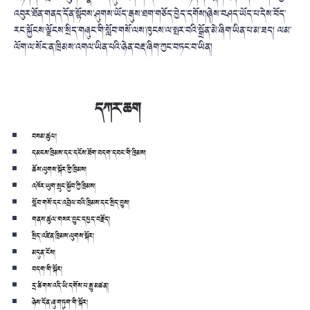
འབུར་ཐོན་གནད་དོན་སྟོབས་ཤུགས་ཡོད་རྒུས་ཐག་གཅོད་བྱེད་དགོས།༽ཞེས་བཤད་ཡོད་པ་དེས་བོད་
རང་སྐྱོངས་ལྗོངས་སྲིད་གཞུང་གི་སློབ་གསོ་ལས་ཁུངས་ལ་སྤར་བའི་སྒྲོན་མེ་ཞིག་ཡིན་པ་མ་ཟད། ལམ་
ལོག་ལ་སོང་ན་ཁྲིམས་འགལ་ཡིན་པའི་ཉེན་བརྡ་ཞིག་ཀྱང་བཏང་བ་ཡིན།
དཀར་ཆག
བསམ་ཚུལ།
དམངས་ཁྲིམས་དང་དངོས་ཟོག་བདག་དབང་གི་ཁྲིམས།
ཆོས་ལུགས་སྐོར་གྱི་ཁྲིམས།
འཁོར་ཡུག་སྲུང་སྐྱོབ་ཀྱི་ཁྲིམས།
སློབ་གསོ་དང་འབྲེལ་བའི་ཁྲིམས་དང་སྲིད་བྱུས།
གནས་ཚུལ་གསར་བྱུང་དཔྱད་བརྗོད།
སྲིད་འཛིན་ཁྲིམས་ལུགས་སྐོར།
མདུན་ངོས།
བདག་གི་སྐོར།
དྲ་ཚིགས་འདི་ཡི་དགོས་པ་རྒྱུ་མཚན།
ཉེས་དོན་ཞུ་གཏུག་གི་སྐོར།