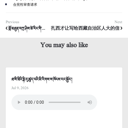
合宪性审查请求
Previous
Next
བློ་མཐུན་བཀྲ་ཤིས་ཚེ་རིང་གི་...
扎西才让写给西藏自治区人大的信
You may also like
ཐ་སི་ཐིའི་རྙི་རུ་ཚུད་པའི་མི་རིགས་ས་ཁོངས་རང་སྐྱོང་།
Jul 9, 2026