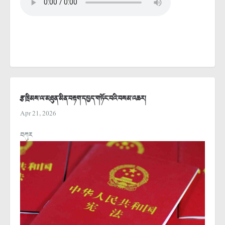
རྩ་ཁྲིམས་ལ་མཐུན་མིན་བརྟག་དཔྱད་གཏོང་བའི་བསམ་འཆར།
Apr 21, 2026
བཀུར