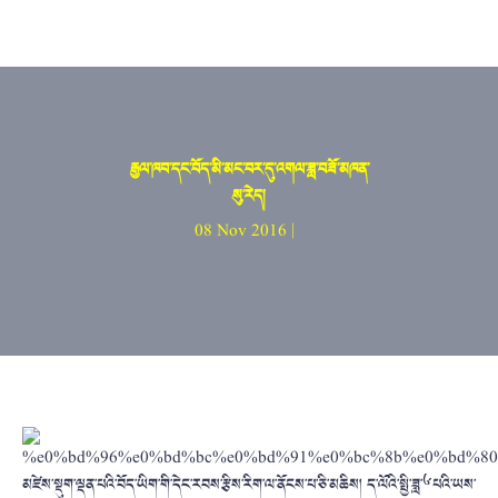
རྒྱལ་ཁབ་དང་བོད་མི་མང་བར་དུ་འགལ་ཟླ་བཟོ་མཁན་
སུ་རེད།
08 Nov 2016 |
མཛེས་སྡུག་ལྡན་པའི་བོད་ཡིག་གི་དེང་རབས་རྩིས་རིག་ལ་ནོངས་པ་ཅི་མཆིས། ད་ལོའི་སྤྱི་ཟླ་༦པའི་ཡས་