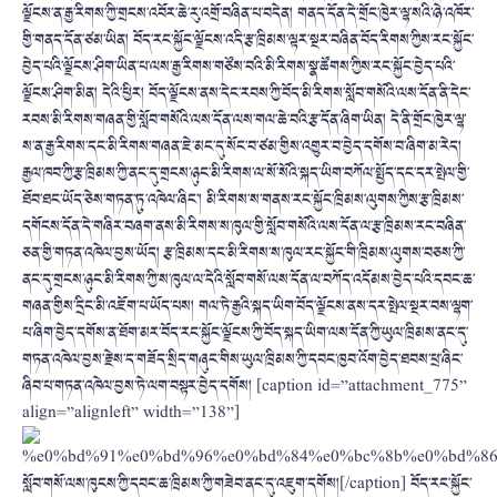
ལྗོངས་ན་རྒྱ་རིགས་ཀྱི་གྲངས་འབོར་ཆེ་རུ་འགྲོ་བཞིན་པ་བདེན། གནད་དོན་དེ་གྲོང་ཁྱེར་ལྷ་སའི་ཉེ་འཁོར་
གྱི་གནད་དོན་ཙམ་ཡིན། བོད་རང་སྐྱོང་ལྗོངས་འདི་རྩ་ཁྲིམས་ལྟར་སྔར་བཞིན་བོད་རིགས་ཀྱིས་རང་སྐྱོང་
བྱེད་པའི་ལྗོངས་ཤིག་ཡིན་པ་ལས་རྒྱ་རིགས་གཙོས་བའི་མི་རིགས་སྣ་ཚོགས་ཀྱིས་རང་སྐྱོང་བྱེད་པའི་
ལྗོངས་ཤིག་མིན། དེའི་ཕྱིར། བོད་ལྗོངས་ནས་དེང་རབས་ཀྱི་བོད་མི་རིགས་སློབ་གསོའི་ལས་དོན་ནི་དེང་
རབས་མི་རིགས་གཞན་གྱི་སློབ་གསོའི་ལས་དོན་ལས་གལ་ཆེ་བའི་རྩ་དོན་ཞིག་ཡིན། དེ་ནི་གྲོང་ཁྱེར་ལྷ་
ས་ན་རྒྱ་རིགས་དང་མི་རིགས་གཞན་ཇེ་མང་དུ་སོང་བ་ཙམ་གྱིས་འགྱུར་བ་བྱེད་དགོས་བ་ཞིག་མ་རེད།
རྒྱལ་ཁབ་ཀྱི་རྩ་ཁྲིམས་ཀྱི་ནང་དུ་གྲངས་ཉུང་མི་རིགས་ལ་སོ་སོའི་སྐད་ཡིག་བཀོལ་སྤྱོད་དང་དར་སྤེལ་གྱི་
ཐོབ་ཐང་ཡོད་ཅེས་གཏན་ཏུ་འཁེལ་ཞིང་། མི་རིགས་ས་གནས་རང་སྐྱོང་ཁྲིམས་ལུགས་ཀྱིས་རྩ་ཁྲིམས་
དགོངས་དོན་དེ་གཞིར་བཞག་ནས་མི་རིགས་ས་ཁུལ་གྱི་སློབ་གསོའི་ལས་དོན་ལ་རྩ་ཁྲིམས་རང་བཞིན་
ཅན་གྱི་གཏན་འཁེལ་བྱས་ཡོད། རྩ་ཁྲིམས་དང་མི་རིགས་ས་ཁུལ་རང་སྐྱོང་གི་ཁྲིམས་ལུགས་བཅས་ཀྱི་
ནང་དུ་གྲངས་ཉུང་མི་རིགས་ཀྱི་ས་ཁུལ་ལ་དེའི་སློབ་གསོ་ལས་དོན་ལ་བཀོད་འདོམས་བྱེད་པའི་དབང་ཆ་
གཞན་གྱིས་དྲིང་མི་འཇོག་པ་ཡོད་པས། གལ་ཏེ་རྒྱའི་སྐད་ཡིག་བོད་ལྗོངས་ནས་དར་སྤེལ་སྔར་བས་ལྷག་
པ་ཞིག་བྱེད་དགོས་ན་ཐོག་མར་བོད་རང་སྐྱོང་ལྗོངས་ཀྱི་བོད་སྐད་ཡིག་ལས་དོན་ཀྱི་ཡུལ་ཁྲིམས་ནང་དུ་
གཏན་འཁེལ་བྱས་རྗེས་ད་གཟོད་སྲིད་གཞུང་གིས་ཡུལ་ཁྲིམས་ཀྱི་དབང་ཁྱབ་འོག་བྱེད་ཐབས་ཕྲ་ཞིང་
ཞིབ་པ་གཏན་འཁེལ་བྱས་ཏེ་ལག་བསྟར་བྱེད་དགོས། [caption id=”attachment_775”
align=”alignleft” width=”138”]
སློབ་གསོ་ལས་ཁུངས་ཀྱི་དབང་ཆ་ཁྲིམས་ཀྱི་གཟེབ་ནང་དུ་འཇུག་དགོས།[/caption] བོད་རང་སྐྱོང་