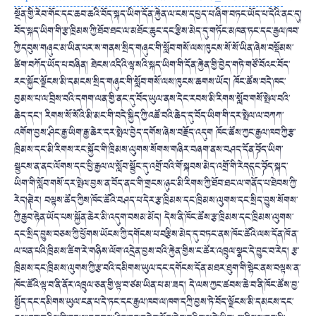
སྔོན་གྱི་རེབ་གོང་དང་ཆབ་ཆའི་བོད་སྐད་ཡིག་དོན་རྐྱེན་ལ་ངས་དཔྱད་པ་ཞིག་བཏང་ཡོད་པ་དེའི་ནང་དུ།
བོད་སྐད་ཡིག་གི་རྩ་ཁྲིམས་ཀྱི་ཐོབ་ཐང་ལ་མཐོང་ཆུང་དང་རྩིས་མེད་དུ་གཏོང་མཁན་ཏང་དང་རྒྱལ་ཁབ་
ཀྱི་དབུས་གཞུང་མ་ཡིན་པར་ས་གནས་སྲིད་གཞུང་གི་སློབ་གསོ་ལས་ཁུངས་སོ་སོ་ཡིན་ཞེས་བསྡོམས་
ཚིག་བཀོད་ཡོད་པ་བཞིན། ཐེངས་འདིའི་ལྷ་སའི་སྐད་ཡིག་གི་དོན་རྐྱེན་གྱི་བྱེད་གཏེ་གཙོ་བོའང་བོད་
རང་སྐྱོང་ལྗོངས་མི་དམངས་སྲིད་གཞུང་གི་སློབ་གསོ་ལས་ཁུངས་ཆགས་ཡོད། ཁོང་ཚོས་བདེ་ཁང་
བྱམས་པ་ལ་བྲིས་བའི་དགག་ལན་གྱི་ནང་དུ་བོད་ཡུལ་ནས་དེང་རབས་མི་རིགས་སློབ་གསོ་སྤེལ་བའི་
ཆེད་དང་། རིགས་སོ་སོའི་མི་མང་གི་བདེ་སྐྱིད་ཀྱི་འཚོ་བའི་ཆེད་དུ་བོད་ཡིག་གི་དར་སྤེལ་ལ་བཀཀ་
འགོག་བྱས་ཤིང་རྒྱ་ཡིག་རྒྱ་ཆེར་དར་སྤེལ་བྱེད་དགོས་ཞེས་བརྗོད་འདུག ཁོང་ཚོས་ཀྱང་རྒྱལ་ཁབ་ཀྱི་རྩ་
ཁྲིམས་དང་མི་རིགས་རང་སྐྱོང་གི་ཁྲིམས་ལུགས་སོགས་གཞིར་བཞག་ནས་བཤད་དོན་༼བོད་ཡིག་
སྦྱངས་ན་ནང་ལོགས་དང་ཕྱི་རྒྱལ་ལ་སློབ་སྦྱོང་དུ་འགྲོ་བའི་གོ་སྐབས་མེད་འགྲོ་གི་རེད༽དང་༼བོད་སྐད་
ཡིག་གི་སློབ་གསོ་དར་སྤེལ་བྱས་ན་བོད་ནང་གི་གྲངས་ཉུང་མི་རིགས་ཀྱི་ཐོབ་ཐང་ལ་གནོད་པ་ཐེབས་ཀྱི་
རེད།༽ཟེར། བལྟས་ཚོད་ཀྱིས་ཁོང་ཚོའི་བཤད་པ་དེར་རྩ་ཁྲིམས་དང་ཁྲིམས་ལུགས་དང་སྲིད་བྱུས་སོགས་
ཀྱི་རྒྱབ་རྟེན་ཡོད་པས་སྐྱོན་ཆེར་མི་འདུག་བསམ་མོད། དེས་ནི་ཁོང་ཚོས་རྩ་ཁྲིམས་དང་ཁྲིམས་ལུགས་
དང་སྲིད་བྱུས་བཅས་ཀྱི་ཕྱོགས་ཡོངས་ཀྱི་དགོངས་པ་བརྩིས་མེད་དུ་བཏང་ནས་ཁོང་ཚོའི་ལས་དོན་ཁོ་ན་
ལ་ཕན་པའི་ཁྲིམས་ཚིག་རེ་གཉིས་ལོག་འདྲེན་བྱས་བའི་རྐྱེན་གྱིས་ང་ཚོར་འཁྲུལ་སྣང་དེ་བྱུང་བ་རེད། རྩ་
ཁྲིམས་དང་ཁྲིམས་ལུགས་ཀྱི་རྩ་བའི་དམིགས་ཡུལ་དང་དགོངས་དོན་མཐར་ཐུག་གི་སྟེང་ནས་བལྟས་ན་
ཁོང་ཚོའི་ལྟ་བ་ནི་ནོར་འཁྲུལ་ཅན་གྱི་ལྟ་བ་ཙམ་ཡིན་པ་མ་ཟད། དེ་ལས་ཀྱང་ཚབས་ཆེ་བ་ནི་ཁོང་ཚོས་བྱ་
སྤྱོད་དང་དམིགས་ཡུལ་ངན་པ་དེ་ཏང་དང་རྒྱལ་ཁབ་ལ་ཁག་དཀྲི་བྱས་ཏེ་བོད་ལྗོངས་མི་དམངས་དང་