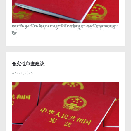
བཀུར་འོས་རྒྱལ་ཡོངས་མི་དམངས་འཐུས་མི་ཚོགས་ཆེན་རྒྱུན་ལས་ཨུ་ཡོན་ལྷན་ཁང་ལ་ཕུལ་
དོན།
合宪性审查建议
Apr 21, 2026