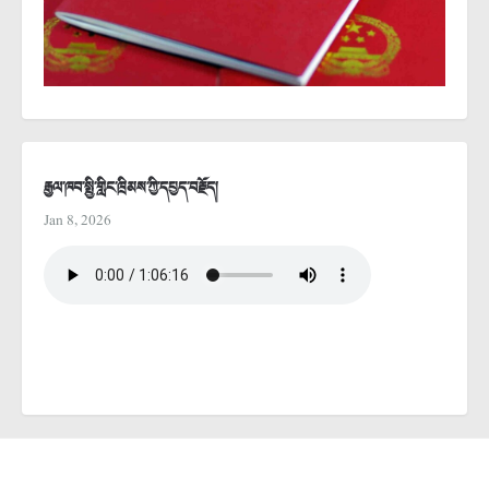
རྒྱལ་ཁབ་སྤྱི་གླིང་ཁྲིམས་ཀྱི་དཔྱད་བརྗོད།
Jan 8, 2026