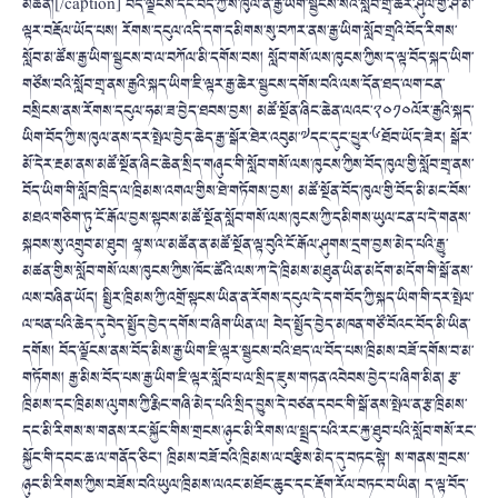
མཚོན།[/caption] བོད་ལྗོངས་དང་བོད་ཀྱི་ས་ཁུལ་ན་རྒྱ་ཡིག་སྦྱངས་སའི་སློབ་གྲྭ་ཆར་ཤུལ་གྱི་ཤ་མོ་
ལྟར་བརྡོལ་ཡོད་པས། རོགས་དངུལ་འདི་དག་དམིགས་སུ་བཀར་ནས་རྒྱ་ཡིག་སློབ་གྲྭའི་བོད་རིགས་
སློབ་མ་ཚོས་རྒྱ་ཡིག་སྦྱངས་བ་ལ་བཀོལ་མི་དགོས་བས། སློབ་གསོ་ལས་ཁུངས་ཀྱིས་ད་ལྟ་བོད་སྐད་ཡིག་
གཙོས་བའི་སློབ་གྲྭ་ནས་རྒྱའི་སྐད་ཡིག་ཇི་ལྟར་རྒྱ་ཆེར་སྦྱངས་དགོས་བའི་ལས་དོན་ཐད་ལག་ངན་
བསྲིངས་ནས་རོགས་དངུལ་ཧམ་ཟ་བྱེད་ཐབས་བྱས། མཚོ་སྔོན་ཞིང་ཆེན་ལའང་༢༠༡༠ལོར་རྒྱའི་སྐད་
ཡིག་བོད་ཀྱི་ས་ཁུལ་ནས་དར་སྤེལ་བྱེད་ཆེད་རྒྱ་་སྒོར་ཐེར་འབུམ་༧དང་དུང་ཕྱུར་༦ཐོབ་ཡོད་ཟེར། སྒོར་
མོ་དེར་རྔམ་ནས་མཚོ་སྔོན་ཞིང་ཆེན་སྲིད་གཞུང་གི་སློབ་གསོ་ལས་ཁུངས་ཀྱིས་བོད་ཁུལ་གྱི་སློབ་གྲྭ་ནས་
བོད་ཡིག་གི་སློབ་ཁྲིད་ལ་ཁྲིམས་འགལ་གྱིས་ཐེ་གཏོགས་བྱས། མཚོ་སྔོན་བོད་ཁུལ་གྱི་བོད་མི་མང་བོས་
མཐའ་གཅིག་ཏུ་ངོ་རྒོལ་བྱས་སྟབས་མཚོ་སྔོན་སློབ་གསོ་ལས་ཁུངས་ཀྱི་དམིགས་ཡུལ་ངན་པ་དེ་གནས་
སྐབས་སུ་འགྲུབ་མ་ཐུབ། ལྷ་ས་ལ་མཚོན་ན་མཚོ་སྔོན་ལྟ་བུའི་ངོ་རྒོལ་ཤུགས་དྲག་བྱས་མེད་པའི་རྒྱུ་
མཚན་གྱིས་སློབ་གསོ་ལས་ཁུངས་ཀྱིས་ཁོང་ཚོའི་ལས་ཀ་དེ་ཁྲིམས་མཐུན་ཡིན་མདོག་མདོག་གི་སྒོ་ནས་
ལས་བཞིན་ཡོད། སྤྱིར་ཁྲིམས་ཀྱི་འགྲོ་སྟངས་ཡིན་ན་རོགས་དངུལ་དེ་དག་བོད་ཀྱི་སྐད་ཡིག་གི་དར་སྤེལ་
ལ་ཕན་པའི་ཆེད་དུ་བེད་སྤྱོད་བྱེད་དགོས་བ་ཞིག་ཡིན་ལ། བེད་སྤྱོད་བྱེད་མཁན་གཙོ་བོའང་བོད་མི་ཡིན་
དགོས། བོད་ལྗོངས་ནས་བོད་མིས་རྒྱ་ཡིག་ཇི་ལྟར་སྦྱངས་བའི་ཐད་ལ་བོད་པས་ཁྲིམས་བཟོ་དགོས་བ་མ་
གཏོགས། རྒྱ་མིས་བོད་པས་རྒྱ་ཡིག་ཇི་ལྟར་སློབ་པ་ལ་སྲིད་ཇུས་གཏན་འབེབས་བྱེད་པ་ཞིག་མིན། རྩ་
ཁྲིམས་དང་ཁྲིམས་ལུགས་ཀྱི་རྨིང་གཞི་མེད་པའི་སྲིད་བྱུས་དེ་བཙན་དབང་གི་སྒོ་ནས་སྤེལ་ན་རྩ་ཁྲིམས་
དང་མི་རིགས་ས་གནས་རང་སྐྱོང་གིས་གྲངས་ཉུང་མི་རིགས་ལ་སྤྲད་པའི་རང་རྐྱ་ཐུབ་པའི་སློབ་གསོ་རང་
སྐྱོང་གི་དབང་ཆ་ལ་གནོད་ཅིང་། ཁྲིམས་བཟོ་བའི་ཁྲིམས་ལ་བརྩིས་མེད་དུ་བཏང་སྟེ་། ས་གནས་གྲངས་
ཉུང་མི་རིགས་ཀྱིས་བཟོས་བའི་ཡུལ་ཁྲིམས་ལའང་མཐོང་ཆུང་དང་རྡོག་རོལ་བཏང་བ་ཡིན། ད་ལྟ་བོད་