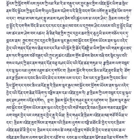
ལྗོངས་ཀྱི་སློབ་གསོ་ལས་ཁུངས་ཀྱི་ལམ་རིམ་དེ་མ་བརྒྱུད་པར་བྱུང་རྒྱལ་གྱིས་འཛིན་སྐྱོང་ཡིག་ཆ་སྤེལ་
ནས་བོད་ལྗོངས་ཀྱི་སྐད་ཡིག་གི་ཡུལ་ཁྲིམས་བཤིག་པ་དེ་ནི་ཁྱི་བདག་པོས་འགོག་རྒྱུ་མགྲོན་པོས་བཀག་
པ་དང་། གཏམ་ཨ་ཕས་བཤད་རྒྱུ་ཨ་མས་བཤད་ཅེས་བའི་ཚུལ་ལས་མ་འདས་ཤིང་། ཁྲིམས་འགལ་གྱི་
བྱ་སྤྱོད་དེ་དག་གིས་བོད་མི་མང་དང་ཏང་དང་རྒྱལ་ཁབ་བར་ལ་དཀྲུགས་ཤིང་འཕངས་བའི་བྱ་སྤྱོད་ཡིན་
པས་ཚང་མས་ཤེས་བར་འཚལ། ཞི་ཅིན་ཕེན་གྱིས་ཀྲུང་དབྱང་ཆབ་སྲིད་ཅུའུ་ཡི་མངག་བཅོལ་དང་དུ་
བླངས་ནས། ༼ཀྲུང་གུང་ཀྲུང་དབྱང་གི་ཁྲིམས་ལྟར་རྒྱལ་ཁབ་སྐྱོང་བར་ཕྱོགས་ཡོངས་ནས་སྐུལ་འདེད་
བྱེད་པའི་གནད་དོན་གལ་ཆེན་རབ་དང་རིམ་པའི་སྐོར་གྱི་ཆོད་དོན༽གྱི་མ་ཡིག་བྲིས་པའི་གནས་ཚུལ་ཐད་
ནས་ཏང་གི་སྐབས་བཅོ་བརྒྱད་པའི་ཀྲུང་ཨུ་ཚང་འཛོམས་གྲོས་ཚོགས་ཐེངས་བཞི་བར་སྟེང་ཕུལ་བའི་
གསལ་བཤད་ཀྱི་ནང་ནས་གནད་དོན་བཅུ་བཤད་ཡོད་པའི་དོན་ཚན་གསུམ་པ། ༼རྩ་ཁྲིམས་ལག་བསྟར་
དང་ལྟ་སྐུལ་ལམ་ལུགས་འཐུས་ཚང་དུ་གཏོང་བ། ཁྲིམས་སྐྱོང་གི་དབང་ཟིལ་མངོན་ཐུབ་མིན་དེ། ཐོག་
མར་རྩ་ཁྲིམས་ལ་དབང་ཟིལ་ཡོད་མེད་ལ་རགས་ལས་པ་དང་། ངེས་པར་དུ་རྩ་ཁྲིམས་ཀྱི་དབང་ཟིལ་
དྲིལ་སྒྲོག་དང་དབང་ཟིལ་མངོན་རྒྱུ་དེ་ཁྲིམས་ལྟར་རྒྱལ་ཁབ་སྐྱོང་བར་ཕྱོགས་ཡོངས་ནས་སྐུལ་འདེད་
བྱེད་པའི་དོན་དག་ཆེན་པོ་ཞིག་ཏུ་བརྩིས་ནས་དམ་འཛིན་བྱས་ཏེ། རྩ་ཁྲིམས་ཀྱི་ལག་བསྟར་དང་ལྟ་སྐུལ་
ཐད་ནུས་ཤུགས་འདོན་དགོས།༽ ལྔ་བ། ༼ཁྲིམས་སྐྱོང་སྲིད་གཞུང་མྱུར་དུ་འཛུགས་པ། ཁྲིམས་ལྟར་རྒྱལ་
ཁབ་སྐྱོང་བར་ཕྱོགས་ཡོངས་ནས་སྐུལ་འདེད་བྱེད་པའི་གཙོ་གནད་ནི་བཅའ་ཁྲིམས་གཟབ་ནན་སྒོས་
ལག་བསྟར་བྱེད་པར་འགན་སྲུང་བྱེད་རྒྱུ་དེ་ཡིན། སྲིད་གཞུང་ནི་ཁྲིམས་འཛིན་མཁན་གཙོ་བོ་ཡིན་པ་
དང་། ཁྲིམས་འཛིན་ཁྱབ་ཁོངས་ན་གནས་པའི་ཁྲིམས་ལུགས་ལ་བརྩི་མཐོང་མི་བྱེད་པ་དང་ཁྲིམས་
འཛིན་ནན་མོ་མི་བྱེད་པ། ཁྲིམས་དང་འགལ་ཚེ་འགན་འཁྲི་རྩད་གཅོད་མི་བྱེད་པ་ཐ་ན་དབང་ཆ་ལ་
བརྟེན་ནས་ཁྲིམས་ལུགས་སྣང་མེད་དུ་འཇོག་པ། དབང་ཆ་ལ་བརྟེན་ནས་ལྐོག་རྔན་ལེན་པ་སོགས་ཀྱི་