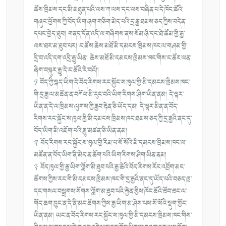
ཚོས་ཁྲི
མས་དང་མི་མཐུན་པའི་ལས་ཀ་ལས་དང་
ལས་བཞིན་པ་དེ་ཁོང་ཚོའི་
གཞུང་ཕྱོ
གས་ཀྱི་བོད་ཡིག་ཉག་གཅིག་མེད་པའི
་དྲ་རྒྱ་ཐམས་ཅད་ཀྱིས་བདེན་
དཔང་
བྱེད་ཐུབ། གནད་དོན་འདི་ལ་གཞིགས་ནས་སོམ་ཉི་
དང་ཐེ་ཚོམ་གྱི་རྒྱ་
ལས་ཐར་མ་ཐུབ་
པར། ང་ཚོས་ཆེས་མཐོ་མི་དམངས་ཁྲིམས་
ཁང་ལ་གཤམ་གྱི་
དྲི་བ་འདི་དག་འདྲི
་རྒྱུ་ཡིན། ཆེས་མཐོ་མི་དམངས་ཁྲིམས་ཁང་གིས་
ང་ཚོར་ལན་
ཞིག་བསྐུར་རྒྱུ་དེ་ང་
ཚོའི་རེ་བའོ།།
༡ བོད་ཀྱི་སྐད་ཡིག་དེ་བོད་རིགས་
རང་སྐྱོང་ས་ཁུལ་གྱི་མི་དམངས་ཁྲི
མས་ཁང་
གི་དྲ་རྒྱ་ལ་མཚོན་ན་བཀོལ་
མི་རུང་བའི་ཡིག་རིགས་ཤིག་ཡིན་
ནམ། དེ་ལྟར་
ཡིན་ན་དེ་ལ་ཁྲིམས་ལུགས་
ཀྱི་རྒྱབ་རྟེན་ཅི་ཡོད་དམ། དེ་ལྟར་མིན་ན་བོད་
རིགས་རང་སྐྱོ
ང་ས་ཁུལ་གྱི་མི་དམངས་ཁྲིམས་ཁང་
ཐམས་ཅད་ཀྱི་དྲ་རྒྱའི་ནང་དུ་
བོད་
ཡིག་མི་འཇོག་པའི་རྒྱུ་མཚན་ཅི་ཡི
ན་ནམ།
༢ བོད་རིགས་རང་སྐྱོང་ས་ཁུལ་གྱི་རི
མ་པ་སོ་སོའི་མི་དམངས་ཁྲིམས་ཁང་
ལ་
མཚོན་ན་བོད་ཡིག་ནི་མེད་ན་ཆོག་
པའི་ཡིག་རིགས་ཤིག་ཡིན་ནམ།
༣ བོད་ཁུལ་གྱི་རྒྱ་ཡིག་ཀློག་མི་ཐུ
བ་པའི་རྒྱ་ཆེའི་བོད་རིགས་རོང་
འབྲོག་མང་
ཚོགས་ཀྱིས་རང་གི་མི་
དམངས་ཁྲིམས་ཁང་གི་དྲ་རྒྱའི་ནང་
དུ་ཡོད་པའི་བཅད་ཁྲ་
དང་གསལ་བསྒྲ
གས་སོགས་ཀློག་མ་ཐུབ་པའི་རྐྱེན་
གྱིས་ཁོང་ཚོའི་ཐོབ་ཐང་ལ་
གོད་ཆག་
བྱུང་ན་དེ་ནི་མང་ཚོགས་ཀྱིས་རྒྱ་
ཡིག་མ་ཤེས་པས་སོ་སོའི་སྡུག་གྱོ
ང་
ཡིན་ནམ། ཡང་ན་བོད་རིགས་རང་སྐྱོང་ས་ཁུལ་
གྱི་མི་དམངས་ཁྲིམས་ཁང་གིས་