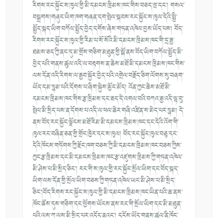
རིགས་རང་སྐྱོ
ང་ས་ཁུལ་གྱི་མི་དམངས་ཁྲིམས་ཁང་
གིས་བཅད་ཁྲ་དང་། གསལ་
བསྒྲགས།གཞུང་ཡིག་ཁག་གཞན་དག་
སྤེལ་སྐབས་རང་སྐྱོང་ས་ཁུལ་དེའི་
སྤྱི་
སྤྱོད་སྐད་ཡིག་བཀོལ་སྤྱོད་
བྱེད་དགོས་ཞེས་གཏན་འཁེལ་བྱས་ཡོ
ད་པས། བོད་
རིགས་རང་སྐྱོང་ས་ཁུལ་གྱི་རི
མ་པ་སོ་སོའི་མི་དམངས་ཁྲིམས་ཁང་
གི་དྲ་རྒྱ་
ཐམས་ཅད་ཀྱི་ནང་དུ་མ་
གྲོས་གཅིག་མཐུན་གྱི་སྒོ་ནས་བོད་
ཡིག་བཀོལ་སྤྱོད་མི་
བྱེད་པའི་
གནས་ཚུལ་འདི་ལ་བརྟགས་ན་ཆེས་མཐོ་
མི་དམངས་ཁྲིམས་ཁང་གིས་
ལས་དོན་
འདི་རིགས་ལ་རྒྱབ་སྐྱོར་བྱེད་པའི
་འགྲེལ་བརྗོད་ཅིག་ལོགས་སུ་བཞག་
ཡོད་དམ་སྙམ་པའི་དོགས་པ་ཞིག་སྐྱེ
ས་མྱོང་མོད། འོན་ཀྱང་ཆེས་མཐོ་མི་
དམངས་ཁྲིམས་
ཁང་གིས་རྩ་ཁྲིམས་དང་རྦད་དེ་འགལ་
བའི་བཀའ་རྒྱ་འདི་ལྟ་བུ་
སྤེལ་མི་
སྲིད་པས་ན་དོགས་པ་འདི་ལ་ཕལ་ཆེར་
གཞི་འཛིན་ས་མེད་པར་སྙམ། དེ་
ནས་བོད་རང་སྐྱོང་ལྗོངས་མཐོ་
རིམ་མི་དམངས་ཁྲིམས་ཁང་དང་དེའི་
འོག་གི་
ཁུལ་རང་བཞིན་ཅན་གྱི་གྲོ
ང་ཁྱེར་དང་ས་ཁུལ། བོད་རང་སྐྱོང་ཁུལ་བཅུ་དང་
དེའི་
ཁོངས་གཏོགས་ཀྱི་རྫོང་ཁག་བཅས་ཀྱི
་མི་དམངས་ཁྲིམས་ཁང་བཅས་ཀྱིས་
ཀྱ
ང་རྩ་ཁྲིམས་དང་མི་དམངས་ཁྲིམས་
ཁང་རྩ་འཛུགས་ཁྲིམས་ཀྱི་གཏན་འཁེ
ལ་
མི་ཤེས་པ་མི་སྲིད་ཅིང་། རང་གི་ས་ཁུལ་གྱི་རང་སྐྱོང་སྲོལ་
ཡིག་དང་བོད་སྐད་
ཡིག་ལས་དོན་གྱི་
སྲོལ་ཡིག་བཅས་ཀྱི་གཏན་འཁེལ་ཡང་
མི་ཤེས་པ་མི་སྲིད་
ཅིང་།བོད་རི
གས་རང་སྐྱོང་ས་ཁུལ་གྱི་མི་དམངས་
ཁྲིམས་ཁང་ཡིན་པའི་ཆ་ནས་
ཁོང་ཚོས་
དུས་གཅིག་དང་ཕྱོགས་ཡོངས་ནས་རང་
གི་སྲོལ་ཡིག་དང་མི་མཐུན་
པའི་ལས་
ཀ་ལས་མི་སྲིད་པར་འདོད་ནའང་། དངོས་ཡོད་གནས་ཚུལ་ནི་ཁོང་