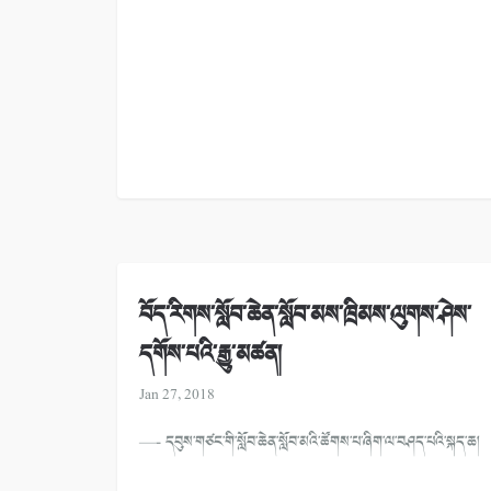
བོད་རིགས་སློབ་ཆེན་སློབ་མས་ཁྲིམས་ལུགས་ཤེས་
དགོས་པའི་རྒྱུ་མཚན།
Jan 27, 2018
—- དབུས་གཙང་གི་སློབ་ཆེན་སློབ་མའི་ཚོགས་པ་ཞིག་ལ་བཤད་པའི་སྐད་ཆ།