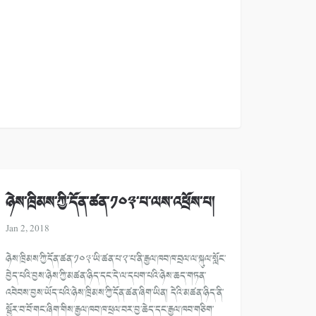
ཉེས་ཁྲིམས་ཀྱི་དོན་ཚན་༡༠༣་པ་ལས་འཕྲོས་པ།
Jan 2, 2018
ཉེས་ཁྲིམས་ཀྱི་དོན་ཚན་༡༠༣་ཡི་ཚན་པ་༢་པ་ནི་རྒྱལ་ཁབ་ཁ་བྲལ་ལ་སྐུལ་སློང་
བྱེད་པའི་བྱས་ཉེས་ཀྱི་མཚན་ཉིད་དང་དེ་ལ་དཔག་པའི་ཉེས་ཆད་གཏན་
འབེབས་བྱས་ཡོད་པའི་ཉེས་ཁྲིམས་ཀྱི་དོན་ཚན་ཞིག་ཡིན། དེའི་མཚན་ཉིད་ནི་
སྦྱོར་བ་བོ་གང་ཞིག་གིས་རྒྱལ་ཁབ་ཁ་ཕྲལ་བར་བྱ་ཆེད་དང་རྒྱལ་ཁབ་གཅིག་