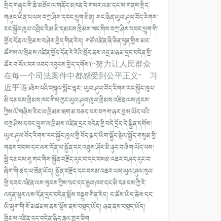
སྲིད་གཞུང་གི་ཆེ་མཐོང་ལ་གནོད་མཁན་དེ་གསར་ལམ་དང་ས་གནས་སྲིད་
གཞུང་ཡིན་པ་ལས་བཀྲ་ཤིས་དབང་ཕྱུག་མིན། སང་ཉིན་ཡུལ་ཤུལ་བོད་རིགས་
རང་སྐྱོང་ཁུལ་འབྲིང་རིམ་མི་དམངས་ཁྲིམས་ཁང་གིས་བཀྲ་ཤིས་དབང་ཕྱུག་གི་
གྱོད་དོན་ལ་ཁྲིམས་བཤེར་བྱེད་གིན་རེད། གཙོ་འཛིན་ཞི་ཅིན་ཕུན་གྱིས་མང་
ཚོགས་ལ་ཁྲིམས་འཛིན་གྱོད་དོན་རེ་རེའི་ཁྲོད་ནས་འདྲ་མཉམ་དྲང་བདེན་གྱི་
ཚོར་བ་རོལ་བར་འབད་འབུངས་བྱེད་དགོས་(“努力让人民群众
在每一个司法案件中都感受到公平正义” 习
近平语)ཞེས་པའི་བསྐུལ་སློང་ལྟར། ཡུལ་ཤུལ་བོད་རིགས་རང་སྐྱོང་ཁུལ་
མི་དམངས་ཁྲིམས་ཁང་གིས་ཀྱང་ཡུལ་ཤུལ་ཁུལ་ཁྲིམས་འཛིན་ལས་ཁུངས་
ཀྱིས་ལོ་གཉིས་རིང་ལ་ཁྲིམས་ཐག་མ་བཅད་པར་བཀག་ཉར་བྱས་ཡོད་པའི་
བཀྲ་ཤིས་དབང་ཕྱུག་ལ་ཁྲིམས་འཛིན་དྲང་བདེན་གྱི་བདེ་དྲོད་དེ་སྦྱིན་དགོས།
ཡུལ་ཤུལ་བོད་རིགས་རང་སྐྱོང་ཁུལ་གྱི་བོད་སྐད་ཡིག་སྦྱོང་སྤེལ་སྤྱོད་གསུམ་གྱི་
གནས་བབས་དང་ལས་དོན་ལ་སྐྱོན་དང་འཐུས་ཤོར་མི་ཉུང་བ་ཞིག་ཡོད་པས།
སྤྱི་དམངས་སུ་གང་གིས་སྐྱོན་བརྗོད་རུང་བ་དང་བསམ་འཆར་བཤད་རུང་བ་
ཞིག་གི་ཚད་ལ་ཐོན་ཡོད། སྐྱོན་བརྗོད་དང་བསམ་འཆར་ལས་ཡུལ་ཤུལ་ཁུལ་
གྱི་དབང་འཛིན་ལས་ཁུངས་ཀྱིས་ཏང་དང་རྒྱལ་ཁབ་དང་མི་དམངས་ཀྱི་རེ་
འདུན་ལྟར་ལས་དོན་དྲང་བདེན་སྒོས་བསྒྲུབ་གིན་རེད། ང་ཚོས་ཡིད་ཆེས་དང་
ཡི་མུག་གི་སོ་མཚམས་ནས་ལྟོས་ནས་བསྡད་ཡོད། ཉན་ནས་བསྡད་ཡོད།
ཁྲིམས་འཛིན་དྲང་བདེན་ཉིད་རྒྱལ་གྱུར་ཅིག