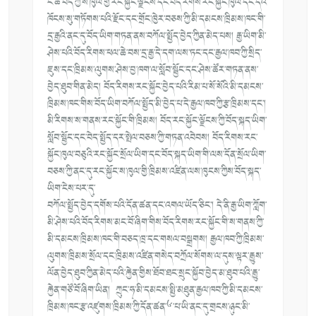
ང་ཚོ་བོད་ཀྱི་ས་ཁུལ་གྱི་རང་སྐྱོ
ང་ལྗོངས་དང་བོད་རིགས་རང་སྐྱོང་
ཁུལ་དང་དེའི་
ཁོངས་སུ་གཏོགས་པའི་
རྫོང་དང་གྲོང་ཁྱེར་བཅས་ཀྱི་མི་
དམངས་ཁྲིམས་ཁང་གི་
དྲ་རྒྱའི་ནང་
དུ་བོད་ཡིག་གཏན་ནས་བཀོལ་སྤྱོད་
བྱེད་ཀྱིན་མེད་པས། རྒྱ་ཡིག་མི་
ཤེས་པའི་བོད་རིགས་
ཕལ་ཆེ་བས་དྲ་རྒྱ་དེ་དག་ལས་ཏང་
དང་རྒྱལ་ཁབ་ཀྱི་སྲིད་
ཇུས་དང་ཁྲི
མས་ལུགས་ཤེས་བྱ་ཁག་ལ་སློབ་སྦྱོ
ང་དང་ཤེས་ཚོར་གཏན་ནས་
བྱེད་ཐུབ་
གིན་མེད། བོད་རིགས་རང་སྐྱོང་བྱེད་པའི་རི
མ་པ་སོ་སོའི་མི་དམངས་
ཁྲིམས་ཁང་
གིས་བོད་ཡིག་བཀོལ་སྤྱོད་མི་བྱེ
ད་པ་དེ་རྒྱལ་ཁབ་ཀྱི་རྩ་ཁྲིམས་
དང་།
མི་རིགས་ས་གནས་རང་སྐྱོང་གི་ཁྲི
མས། བོད་རང་སྐྱོང་ལྗོངས་ཀྱི་བོད་སྐ
ད་ཡིག་
སློབ་སྦྱོང་དང་བེད་སྤྱོད་
དར་སྤེལ་བཅས་ཀྱི་གཏན་འབེབས། བོད་རིགས་རང་
སྐྱོང་ཁུལ་བཅུའི་
རང་སྐྱོང་སྲོལ་ཡིག་དང་བོད་སྐད་
ཡིག་གི་ལས་དོན་སྲོལ་ཡིག་
བཅས་ཀྱི
་ནང་དུ་རང་སྐྱོང་ས་ཁུལ་གྱི་ཁྲི
མས་འཛིན་ལས་ཁུངས་ཀྱིས་བོད་སྐད་
ཡིག་ངེས་པར་དུ་
བཀོལ་སྤྱོད་བྱེད་
དགོས་པའི་དོན་ཚན་དང་འགལ་ཡོད་ཅི
ང་། དེ་ནི་རྒྱ་ཡིག་ཀློག་
མི་ཤེས་པའི་
བོད་རིགས་མང་བོ་ཞིག་གིས་བོད་རི
གས་རང་སྐྱོང་གི་ས་གནས་ཀྱི་
མི་
དམངས་ཁྲིམས་ཁང་གི་བཅད་ཁྲ་དང་
གསལ་བསྒྲགས། རྒྱལ་ཁབ་ཀྱི་ཁྲིམས་
ལུགས་ཁྲིམས་
སྲོལ་དང་ཁྲིམས་འཛིན་གསེད་བཀྲོལ་
སོགས་ལ་དུས་ལྟར་རྒྱུས་
ལོན་བྱེད་
ཐུབ་ཀྱིན་མེད་པའི་རྐྱེན་གྱིས་ཐོ
བ་ཐང་སྲུང་སྐྱོབ་བྱེད་མ་ཐུབ་པའི
་རྒྱུ་
རྐྱེན་གཙོ་བོ་ཞིག་ཡིན། ཀྲུང་ཧྭ་མི་དམངས་སྤྱི་མཐུན་རྒྱ
ལ་ཁབ་ཀྱི་མི་དམངས་
ཁྲིམས་ཁང་རྩ་
འཛུགས་ཁྲིམས་ཀྱི་དོན་ཚན་༦་པ་ཡི་
ནང་དུ་གྲངས་ཉུང་མི་