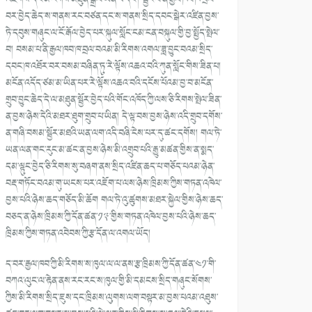
བར་བྱེད་ཆེད་ས་གནས་རང་བཙན་དང་ས་གནས་སྲིད་དབང་སྒེར་འཛིན་བྱས་
ཏེ་དབུས་གཞུང་ལ་ངོ་རྒོལ་བྱེད་པར་སྐུལ་སློང་ངམ་ངན་བསྐུལ་གྱི་བྱ་སྤྱོད་སྤེལ་
བ། བསམ་པ་ནི་རྒྱལ་ཁབ་ཁ་བྲལ་བའམ་མི་རིགས་འགལ་ཟླ་བྱུང་བའམ་སྲིད་
དབང་ཁ་འཐོར་བར་བསམ་བཞིན་ཏུ་རེ་ལྟོས་འཆའ་བའི་ཀུན་སློང་གིས་ཟིན་པ།
མངོན་འདོད་ཙམ་མ་ཡིན་པར་རེ་ལྟོས་འཆའ་བའི་དངོས་པོའམ་བྱ་བ་མངོན་
གྲུབ་བྱུང་ཆེད་དེ་ལ་མཐུན་སྦྱོར་བྱེད་པའི་གོང་འཁོད་ཀྱི་ལས་ཅི་རིགས་སྤེལ་ཟིན་
ན་བྱས་ཉེས་དེའི་མཐར་ཐུག་གྲུབ་པ་ཡིན། དེ་ལྟ་བས་བྱས་ཉེས་འདི་གྲུབ་དགོས་
ན་གཞི་བསམ་སྦྱོར་མཐའི་ཡན་ལག་འདི་བཞི་ངེས་པར་དུ་ཚང་དགོས། གལ་ཏེ་
ཡན་ལན་གང་རུང་མ་ཚང་ན་བྱས་ཉེས་མི་འགྲུབ་པའི་རྒྱུ་མཚན་གྱིས་ན་སྨད་
དམ་ལྟུང་བྱེད་ཅི་རིགས་སུ་བཞག་ནས་སྲིད་འཛིན་ཆད་པ་གཅོད་པའམ་ཉེན་
བརྡ་གཏོང་བའམ་གུ་ཡངས་པར་འཇོག་པ་ལས་ཉེས་ཁྲིམས་ཀྱིས་གཏན་འཁེལ་
བྱས་པའི་ཉེས་ཆད་གཅོད་མི་ཆོག གལ་ཏེ་འུ་ཚུགས་མཐར་སྐྱེལ་གྱིས་ཉེས་ཆད་
བཅད་ན་ཉེས་ཁྲིམས་ཀྱི་དོན་ཚན་༡༣་གྱིས་གཏན་འཁེལ་བྱས་པའི་ཉེས་ཆད་
ཁྲིམས་ཀྱིས་གཏན་འབེབས་ཀྱི་རྩ་དོན་ལ་འགལ་ཡོད།
ད་བར་རྒྱལ་ཁབ་ཀྱི་མི་རིགས་ས་ཁུལ་ལ་ལ་ནས་རྩ་ཁྲིམས་ཀྱི་དོན་ཚན་༤༡་གི་
བཀའ་ལུང་ལ་རྟེན་ནས་རང་རང་ས་ཁུལ་གྱི་མི་དམངས་སྲིད་གཞུང་སོགས་
ཀྱིས་མི་རིགས་སྲིད་ཇུས་དང་ཁྲིམས་ལུགས་ལག་བསྟར་མ་བྱས་པའམ་འཐུས་