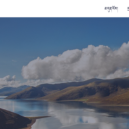
མདུན་ངོས།
ད