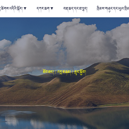
ྲ་ཚིགས་འདིའི་སྐོར།
▼
དཀར་ཆག
▼
བརྡ་ཆད་དང་ཐ་སྙད།
ཁྲིམས་གཞུང་དང་ཡུལ་ཁྲི
ཐོབ་ཐང་། | འདྲ་མཉམ། | སྲུང་སྐྱོབ་།