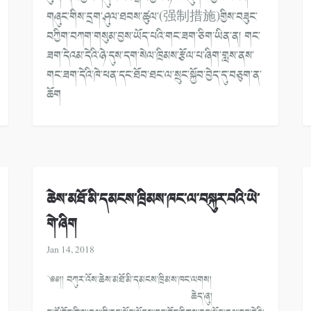
གཞུང་གིས་དྲག་ཤུལ་ཐབས་ཚུལ་(
强制措施)གྱིས་བཟུང་
བཀྱིག་བཀག་གསུམ་
བྱས་ཡོད་པའི་གང་ཟག་ཅིག་ཡིན་ན། གང་
ཟག་དེའམ་དེའི་ཉེ་དུས་དག་སེལ་
ཁྲིམས་རྩོལ་པ་ཞིག་གླས་ནས་
གང་ཟག་
དེའི་ཁེ་ཕན་དང་ཐོབ་ཐང་ལ་སྲུང་སྐྱོ
བ་བྱེད་དུ་བཅུག་ན་
ཆོག
ཆེས་མཐོ་མི་དམངས་ཁྲིམས་ཁང་ལ་བསྐུར་བའི་ཡེ་
གེ་ཞིག
Jan 14, 2018
༄༅།། བཀུར་འོས་ཆེས་མཐོ་མི་དམངས་ཁྲི
མས་ཁང་ལགས།
ཆེད་ཞུ།