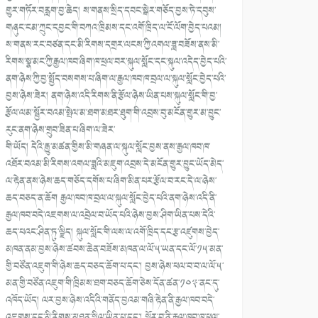
གྱུར་གཏོར་བརླག་བྱ་ཆེད། ས་གནས་སྲིད་དབང་སྒེར་གཅོད་བྱས་ཏེ་དབུས་
གཞུང་ངམ་ཀྲུང་དབྱང་གི་བཀའ་ཁྲིམས་དང་འགོ་ཁྲིད་ལ་ངོ་ལོག་བྱེད་པའམ།
ས་གནས་རང་བཙན་དང་མི་རིགས་དགྲར་ལངས་ཀྱི་འགལ་ཟླ་བཟོས་ནས་མི་
རིགས་སྣ་མང་ཀྱི་རྒྱལ་ཁབ་ཞིག་ཁ་ཕྲལ་བར་སྐུལ་སློང་དང་སྐུལ་འདེད་བྱེད་པའི་
ནག་ཉེས་ཀྱི་བྱ་སྤྱོད་བསགས་པ་ཞིག་ལ་རྒྱལ་ཁབ་ཁ་བྲལ་ལ་སྐུལ་སློང་བྱེད་པའི་
བྱས་ཉེས་ཟེར། ནག་ཉེས་འདི་རིགས་ནི་རྩོལ་ཉེས་ཡིན་པས་སྐུལ་སློང་གི་བྱ་
རྩོལ་ལམ་སྦྱོར་བའམ་སྤེལ་མ་ཐག་མཐར་ཐུག་གི་འབྲས་བུ་མངོན་གྱུར་མ་བྱུང་
རུང་ནག་ཉེས་གྲུབ་ཟིན་པ་ཞིག་ལ་ཟེར་
གི་ཡོད། དེའི་རྒྱུ་མཚན་གྱིས་མི་གཞན་ལ་སྐུལ་སློང་བྱས་ནས་རྒྱལ་ཁབ་ཁ་
འཐོར་བའམ་མི་རིགས་འགལ་ཟླའི་མཇུག་འབྲས་དེ་མངོན་གྱུར་བྱུང་ཡོད་མེད་
ལ་རྟེན་ནས་ཉེས་ཆད་གཅོད་དགོས་པ་ཞིག་མིན་པར་རྩོལ་བ་རང་དེ་ལ་ཉེས་
ཆད་བཅད་ན་ཆོག རྒྱལ་ཁབ་ཁ་བྲལ་ལ་སྐུལ་སློང་བྱེད་པའི་ནག་ཉེས་འདི་ནི་
རྒྱལ་ཁབ་བདེ་འཇགས་ལ་འབྲེལ་བ་ཡོད་པའི་ཉེས་བྱས་ཤིག་ཡིན་པས་དེའི་
ཆད་པའང་ཤིན་ཏུ་ལྗིད། སྐུལ་སློང་གི་ལས་ལ་འགོ་ཁྲིད་དང་རྩ་འཛུགས་བྱེད་
མཁན་ནམ་བྱས་ཉེས་ཚབས་ཆེན་བཟོས་མཁན་ལ་ལོ་༥་ཡན་དང་ལོ་༡༥་མན་
གྱི་བཙོན་འཇུག་གི་ཉེས་ཆད་བཅད་ཆོག་པ་དང་། བྱས་ཉེས་ཕལ་བ་བ་ལ་ལོ་༥་
མན་གྱི་བཙོན་འཇུག་གི་ཁྲིམས་ཐག་བཅད་ཆོག་ཅེས་དོན་ཚན་༡༠༣་ནང་དུ་
འཁོད་ཡོད། ལར་བྱས་ཉེས་འདིའི་གནོད་བྱའམ་གཞི་རྟེན་ནི་རྒྱལ་ཁབ་བདེ་
འཇགས་དང་མི་རིགས་མཐུན་སྒྲིལ་ཡིན་པ་དང་། སྦྱོར་བ་ནི་རྒྱལ་ཁབ་ཁ་ཕྲལ་