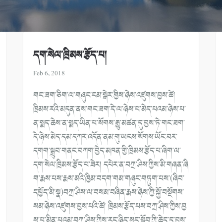
དག་སེལ་ཁྲིམས་རྩོད་པ།
Feb 6, 2018
གང་ཟག་ཅིག་ལ་གཞུང་ངམ་སྒེར་གྱིས་
ཉེས་འཛུགས་བྱས་ཚེ།
ཁྲིམས་རའི་མདུན་ནས་གང་ཟག་དེ་ལ་
ཉེས་པ་མེད་པའམ་ཉེས་པ་
ན་སྨད་ཆེས་
ན་སྨད་ཡིན་པ་སོགས་རྒྱུ་མཚན་དུ་
བྱས་ཏེ་གང་ཟག་
དེ་ཉེས་མེད་དམ་
དཀར་འདོན་ནམ་གུ་ཡངས་སོགས་ཡོང་
བར་
དགག་སྒྲུབ་གནང་བཀག་བྱེད་མཁན་
གྱི་ཁྲིམས་རྩོད་པ་ཞིག་ལ་
དག་སེལ་
ཁྲིམས་རྩོད་པ་ཟེར། དཔེར་ན་བཀྲ་ཤིས་ཀྱིས་མི་གཞན་ཞི
ག་རྨས་པས་རྨས་མའི་ཁྱིམ་བདག་གམ་
གཞུང་གཏུག་པས་(ཞིབ་
དཔྱོད་མི་སྣ)
བཀྲ་ཤིས་ལ་བསམ་བཞིན་རྨས་ཉེས་ཀྱི
་སྐྱོ་བསྔོགས་
སམ་ཉེས་འཛུགས་བྱས་
པའི་ཚེ། ཁྲིམས་རྩོད་པས་བཀྲ་ཤིས་ཀྱིས་བྱ
ས་པ་མིན་པའམ་བཀྲ་ཤིས་ཀྱིས་རང་ཉི
ད་སྲུང་སྐྱོབ་ཀྱི་ཆེད་དུ་བྱས་