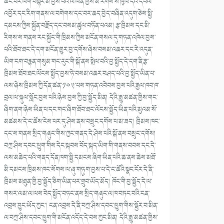
ཚང་བར་ལག་བསྟར་མ་བྱས་པའི་ལེ་ལན་གྱིས་མི་རིགས་ས་ཁུལ་དེའི་དཔལ་
འབྱོར་དང་རིག་གནས་ལ་བགེགས་དང་བར་ཆད་བྱེད་བཞིན་འདུག་ཅེས་སྤྱི་
དམངས་ཀྱིས་སྐྱོན་བརྗོད་དང་བསམ་ཚུལ་བཏོན་པའམ། རྩ་ཁྲིམས་དང་མི་
རིགས་ས་གནས་རང་སྐྱོང་གི་ཁྲིམས་ཀྱིས་མངོན་གསལ་དུ་གཏན་འཁེལ་བྱས་
པའི་ཐོབ་ཐང་དེ་དག་མངོན་གྱུར་བྱ་དགོས་ཞེས་བསམ་འཆར་དང་རེ་འདུན་
ཡིག་ངག་བརྙན་གསུམ་གང་རུང་གི་སྒོ་ནས་སྤེལ་བའི་བྱ་སྤྱོད་དེ་དག་ནི་རྩ་
ཁྲིམས་ཐོབ་ཐང་ལོངས་སྤྱོད་བྱས་ཏེ་བསམ་འཆར་བཤད་པའི་བྱ་སྤྱོད་ཡིན་པ་
ལས་ཉེས་ཁྲིམས་ཀྱི་དོན་ཚན་༡༠༣་པས་གཏན་འབེབས་བྱས་པའི་རྒྱལ་ཁབ་ཁ་
བྲལ་ལ་སྐུལ་སློང་བྱས་པའི་ཉེས་བྱས་ཀྱི་བྱ་སྤྱོད་མིན། དེའི་རྒྱུ་མཚན་གྱིས་གང་
ཞིག་ནག་ཉེས་ཡིན་པ་དང་གང་ཞིག་ཐོབ་ཐང་ལོངས་སྤྱོད་ཡིན་པའི་མུའམ་སོ་
མཚམས་དེ་ང་ཚོས་ངེས་པར་དུ་ཤེས་ནས་བསྲུང་དགོས་པ་མ་ཟད། ཁྲིམས་ཁང་
དང་ས་གནས་སྲིད་གཞུང་གིས་ཀྱང་གནད་དེ་ཤེས་པའི་སྒོ་ནས་བསྲུང་དགོས།
བཀྲ་ཤིས་དབང་ཕྱུག་གིས་དེང་སྐབས་བོད་སྐད་ཡིག་གི་གནས་བབས་དང་དེ་
ལས་མཆེད་པའི་གནད་དོན་ཁག་སྤྱི་དམངས་ཞིག་ཡིན་པའི་ཆ་ནས་ཆེས་མཐོ་
མི་དམངས་ཁྲིམས་ཁང་སོགས་ལ་ཞུ་གཏུག་བྱས་པ་དེ་ང་ཚོའི་སྣང་ངོར་དེ་ནི་
ཁྲིམས་མཐུན་གྱི་བྱ་སྤྱོད་ཅིག་ཡིན་པར་གྲུབ་ཡོད་མོད། ཁོང་གི་བྱ་སྤྱོད་དེ་ལ་
གསར་ལམ་ལ་ལས་བེད་སྤྱོད་བཏང་ནས་སྲིད་གཞུང་ལ་ཁ་བཏང་བའི་ངན་
འབྲས་བྱུང་ཡོད་ཀྱང་། ངན་འབྲས་དེ་ནི་བཀྲ་ཤིས་དབང་ཕྱུག་གིས་སྦྱོར་བ་མིན་
ལ་བཀྲ་ཤིས་དབང་ཕྱུག་གི་མངོན་འདོད་དེ་བས་ཀྱང་མིན། དེའི་རྒྱུ་མཚན་གྱིས་