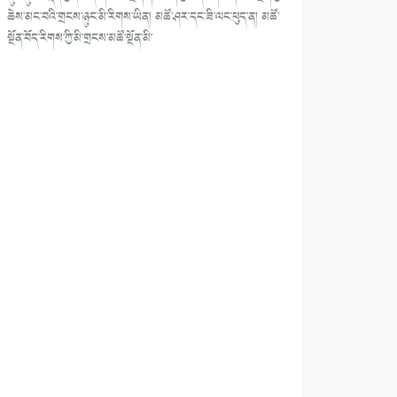
ཆེས་མང་བའི་གྲངས་ཉུང་མི་རིགས་ཡིན། མཚོ་ཤར་དང་ཟི་ལང་ཕུད་ན། མཚོ་
སྔོན་བོད་རིགས་ཀྱི་མི་གྲངས་མཚོ་སྔོན་མི་