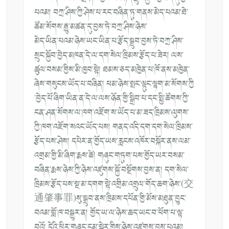
པའམ། བཀྲ་ཤིས་ཀྱི་ཤེས་པ་རང་བཞིན་ཏུ་
གནས་མེད་པའམ་ཐེ་
ཚོམ་སོགས་རྒྱུ་
མཚན་དུ་བྱས་ཏེ་བཀྲ་ཤིས་ཉེས་
མེད་
ཡིན་པའམ་ཉེས་ཡང་ཡིན་པ་རྩོད་སྒྲུ
བ་བྱས་ཏེ་བཀྲ་ཤིས་
སྲུང་སྐྱོབ་བྱེ
ད་མཁན་དེ་ལ་དག་སེལ་ཁྲིམས་རྩོད་
པ་ཟེར། ལས་
ཚུལ་བསམ་གྱིས་མི་ཁྱབ་སྟེ། ཐམས་ཅད་མཁྱེན་པ་ཁོ་ནས་མཁྱེན་
ཞེ
ས་གསུངས་ཡོད་པ་བཞིན། ཕམ་ཉེས་སྤང་ལྟུང་ལྷག་མ་སོགས་ཀྱི
་བྱེད་པོ་ཞིག་ཡིན་ན་དེ་ལ་ལས་ཉོ
ན་གྱི་སྒྲིབ་པ་དང་སྤྱི་ཚོགས་ཀྱི
་
ངན་ཤན་སོགས་ལ་ཁག་འཇོག་ས་ཡོད་པ་
མ་ཟད་ཁྲིམས་ལུགས་
ཀྱི་ཁག་འཇོག་
སའང་ཡོད་པས། གནད་འདི་དག་དག་སེལ་ཁྲིམས་
རྩོད་
པས་ཤེས། དཔེར་ན་གྱོད་ཡས་རླངས་འཁོར་བསྐོ
ར་ནས་ལམ་
འགྲམ་གྱི་མི་ཞིག་རྨས་ཚེ
། གཞུང་གཏུག་པས་གྱོད་ཡར་བསམ་
བཞིན་
རྨས་ཉེས་ཀྱི་ཉེས་འཛུགས་སྐྱོ་བསྔོ
གས་བྱས་ན། དག་སེལ་
ཁྲིམས་རྩོད་པས་སྔ་མ་དགག་
སྟེ་འགྲིམ་འགྲུལ་གོད་ཆག་ཉེས་(
交
通肇事罪)སུ་སྒྲུབ་ནས་ཁྲིམས་དཔོན་
གྱི་མོས་མཐུན་བྱུང་
བའམ་བློ་ཁ་
བསྒྱུར་ན། གྱོད་ཡ་ལ་ཉེས་ཆད་ཡང་བ་ཕོག་པ་ལྟ་
བུའོ། དེའི་ཕྱིར་གཞུང་ངམ་སྒེར་གྱིས་ཉེ
ས་འཛུགས་བྱས་པའམ།