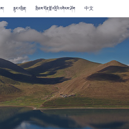
མས།
རླུང་འཕྲིན།
ཁྲིམས་དོན་བློ་འདྲིའི་འགེངས་ཤོག
中文