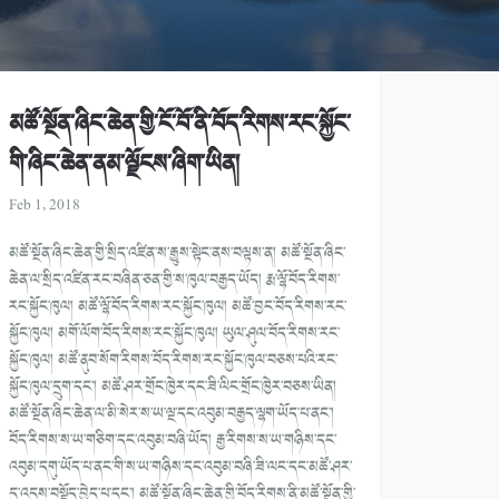
མཚོ་སྔོན་ཞིང་ཆེན་གྱི་ངོ་བོ་ནི་བོད་རིགས་རང་སྐྱོང་
གི་ཞིང་ཆེན་ནམ་ལྗོངས་ཞིག་ཡིན།
Feb 1, 2018
མཚོ་སྔོན་ཞིང་ཆེན་གྱི་སྲིད་འཛིན་ས་རྒྱུས་སྟེང་ནས་བལྟས་ན། མཚོ་སྔོན་ཞིང་
ཆེན་ལ་སྲིད་འཛིན་རང་བཞིན་ཅན་གྱི་ས་ཁུལ་བརྒྱད་ཡོད། རྨ་ལྷོ་བོད་རིགས་
རང་སྐྱོང་ཁུལ། མཚོ་ལྷོ་བོད་རིགས་རང་སྐྱོང་ཁུལ། མཚོ་བྱང་བོད་རིགས་རང་
སྐྱོང་ཁུལ། མགོ་ལོག་བོད་རིགས་རང་སྐྱོང་ཁུལ། ཡུལ་ཤུལ་བོད་རིགས་རང་
སྐྱོང་ཁུལ། མཚོ་ནུབ་སོག་རིགས་བོད་རིགས་རང་སྐྱོང་ཁུལ་བཅས་པའི་རང་
སྐྱོང་ཁུལ་དྲུག་དང་། མཚོ་ཤར་གྲོང་ཁྱེར་དང་ཟི་ལིང་གྲོང་ཁྱེར་བཅས་ཡིན།
མཚོ་སྔོན་ཞིང་ཆེན་ལ་མི་སེར་ས་ཡ་ལྔ་དང་འབུམ་བརྒྱད་ལྷག་ཡོད་པ་ནང་།
བོད་རིགས་ས་ཡ་གཅིག་དང་འབུམ་བཞི་ཡོད། རྒྱ་རིགས་ས་ཡ་གཉིས་དང་
འབུམ་དགུ་ཡོད་པ་ནང་གི་ས་ཡ་གཉིས་དང་འབུམ་བཞི་ཟི་ལང་དང་མཚོ་ཤར་
དུ་འདུས་བསྡོད་བྱེད་པ་དང་། མཚོ་སྔོན་ཞིང་ཆེན་གྱི་བོད་རིགས་ནི་མཚོ་སྔོན་གྱི་