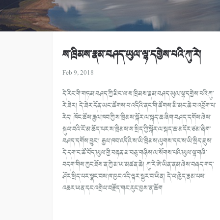
ས་ཁྲིམས་རྣམ་བཤད་ཡུལ་ལྷ་དགྱེས་པའི་ཀུ་རེ།
Feb 9, 2018
དེ་རིང་གི་གཏམ་བཤད་ཀྱི་མིང་ལ་ས་ཁྲིམས་རྣམ་བཤད་ཡུལ་ལྷ་དགྱེས་པའི་ཀུ་
རེ་ཟེར། དེ་ཟེར་དོན་ཡང་ཚོགས་པ་འདིའི་ནང་གི་ཚོགས་མི་མང་ཆེ་བ་འབྲོག་པ་
རེད། ཁོང་ཚོས་རྒྱལ་ཁབ་ཀྱི་ས་ཁྲིམས་སྐོར་ལ་སྐད་ཆ་ཞིག་བཤད་དགོས་ཞེས་
སྐུལ་བའི་ངོ་མ་ཆོད་པར་ས་ཁྲིམས་ས་སྲིད་ཀྱི་སྐོར་ལ་སྐད་ཆ་མདོར་ཙམ་ཞིག་
བཤད་དགོས་བྱུང་། རྒྱལ་ཁབ་འདིའི་ས་ཡི་ཁྲིམས་ལུགས་དང་ས་ཡི་སྲིད་ཇུས་
དེ་དག་ང་ཚོ་བོད་ཡུལ་གྱི་བརྟན་མ་བཅུ་གཉིས་ལ་སོགས་པའི་ཡུལ་ལྷ་གཞི་
བདག་གིས་ཀྱང་ཐོས་ན་ཀྱེ་མ་ཡ་མཚན་ཆེ། ཀུ་རེ་ཨེ་ཡིན་ནམ་ཞེས་བཞད་གད་
ཤོར་སྲིད་པར་སྣང་བས་ཁ་བྱང་འདི་ལྟར་སྦྱར་བ་ཡིན། དེ་ལ་ཁྱེད་རྣམ་པས་
འཆར་ཡན་དང་འགྲེལ་བརྗོད་གང་རུང་བྱས་ན་ཆོག