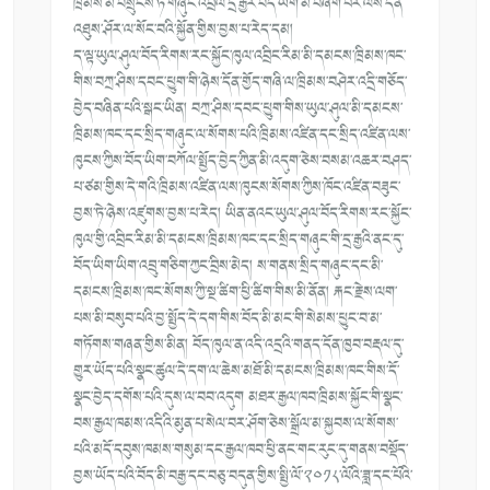
ཁྲི
མས་མ་བསྲུངས་ཏེ་གཞུང་འབྲེལ་དྲ་
རྒྱར་བོད་ཡིག་མ་བཞག་པར་ལས་དོན་
འཐུས་ཤོར་ལ་སོང་བའི་སྐྱོན་གྱིས་
བྱས་པ་རེད་དམ།
ད་ལྟ་ཡུལ་ཤུལ་བོད་རིགས་རང་སྐྱོ
ང་ཁུལ་འབྲིང་རིམ་མི་དམངས་ཁྲིམས་
ཁང་
གིས་བཀྲ་ཤིས་དབང་ཕྱུག་གི་ཉེ
ས་དོན་གྱོད་གཞི་ལ་ཁྲིམས་བཤེར་
འདྲི་གཅོད་
བྱེད་བཞིན་པའི་སྒང་ཡི
ན། བཀྲ་ཤིས་དབང་ཕྱུག་གིས་ཡུལ་ཤུལ་
མི་དམངས་
ཁྲིམས་ཁང་དང་སྲིད་གཞུང་
ལ་སོགས་པའི་ཁྲིམས་འཛིན་དང་སྲིད་
འཛིན་ལས་
ཁུངས་ཀྱིས་བོད་ཡིག་བཀོ
ལ་སྤྱོད་བྱེད་ཀྱིན་མི་འདུག་ཅེས་
བསམ་འཆར་བཤད་
པ་ཙམ་གྱིས་དེ་གའི་
ཁྲིམས་འཛིན་ལས་ཁུངས་སོགས་ཀྱིས་
ཁོང་འཛིན་བཟུང་
བྱས་ཏེ་ཉེས་འཛུ
གས་བྱས་པ་རེད། ཡིན་ནའང་ཡུལ་ཤུལ་བོད་རིགས་རང་སྐྱོ
ང་
ཁུལ་གྱི་འབྲིང་རིམ་མི་དམངས་ཁྲི
མས་ཁང་དང་སྲིད་གཞུང་གི་དྲ་རྒྱའི
་ནང་དུ་
བོད་ཡིག་ཡིག་འབྲུ་གཅིག་
ཀྱང་བྲིས་མེད། ས་གནས་སྲིད་གཞུང་དང་མི་
དམངས་ཁྲི
མས་ཁང་སོགས་ཀྱི་སྔ་ཚིག་ཕྱི་ཚིག་
གིས་མི་ནོན། རྐང་རྗེས་ལག་
པས་མི་བསུབ་པའི་བྱ་
སྤྱོད་དེ་དག་གིས་བོད་མི་མང་གི་
སེམས་ཕྱུང་བ་མ་
གཏོགས་གཞན་གྱིས་
མིན། བོད་ཁུལ་ན་འདི་འདྲའི་གནད་དོན་ཁྱ
བ་བརྡལ་དུ་
གྱུར་ཡོད་པའི་སྣང་ཚུ
ལ་དེ་དག་ལ་ཆེས་མཐོ་མི་དམངས་ཁྲི
མས་ཁང་གིས་དོ་
སྣང་བྱེད་དགོས་པའི
་དུས་ལ་བབ་འདུག མཐར་རྒྱལ་ཁབ་ཁྲིམས་སྐྱོང་གི་སྣ
ང་
བས་རྒྱལ་ཁམས་འདིའི་མུན་པ་སེལ་
བར་ཤོག་ཅེས་སྒྲོལ་མ་སྐྱབས་ལ་སོ
གས་
པའི་མདོ་དབུས་ཁམས་གསུམ་དང་རྒྱ
ལ་ཁབ་ཕྱི་ནང་གང་རུང་དུ་གནས་བསྡོ
ད་
བྱས་ཡོད་པའི་བོད་མི་བརྒྱ་དང་བཅུ་བདུན་གྱིས་སྤྱི་ལོ་༢༠༡༨་ལོ
འི་ཟླ་དང་པོའི་