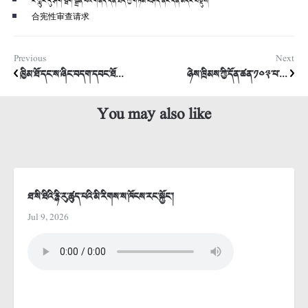
རི་ཀླུང་དུ་ཤོག་སྦག་སྒྲོན་པའི་གནད་དོན་ཐད་ཀྱི་གཏམ་བཤད་ནང་དོན་མདོར་བསྡུས།
合宪性审查请求
Previous
Next
ཁྱིམ་ཐོ་དང་ས་ཞིང་བདག་དབང་ཐོ...
ཉེས་ཁྲིམས་ཀྱི་དོན་ཚན་༡༠༣་པ་...
You may also like
ཐ་སི་ཐིའི་རྙི་རུ་ཚུད་པའི་མི་རིགས་ས་ཁོངས་རང་སྐྱོང་།
Jul 9, 2026