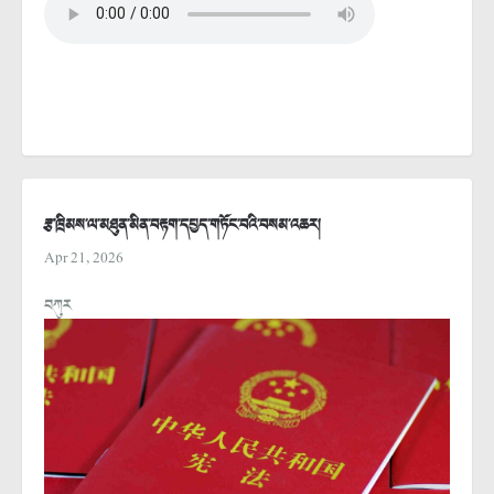
རྩ་ཁྲིམས་ལ་མཐུན་མིན་བརྟག་དཔྱད་གཏོང་བའི་བསམ་འཆར།
Apr 21, 2026
བཀུར