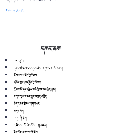
Cat-Fungus pdf
དཀར་ཆག
བསམ་ཚུལ།
དམངས་ཁྲིམས་དང་དངོས་ཟོག་བདག་དབང་གི་ཁྲིམས།
ཆོས་ལུགས་སྐོར་གྱི་ཁྲིམས།
འཁོར་ཡུག་སྲུང་སྐྱོབ་ཀྱི་ཁྲིམས།
སློབ་གསོ་དང་འབྲེལ་བའི་ཁྲིམས་དང་སྲིད་བྱུས།
གནས་ཚུལ་གསར་བྱུང་དཔྱད་བརྗོད།
སྲིད་འཛིན་ཁྲིམས་ལུགས་སྐོར།
མདུན་ངོས།
བདག་གི་སྐོར།
དྲ་ཚིགས་འདི་ཡི་དགོས་པ་རྒྱུ་མཚན།
ཉེས་དོན་ཞུ་གཏུག་གི་སྐོར།