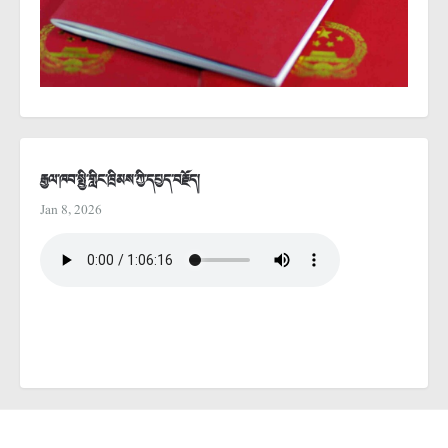
རྒྱལ་ཁབ་སྤྱི་གླིང་ཁྲིམས་ཀྱི་དཔྱད་བརྗོད།
Jan 8, 2026