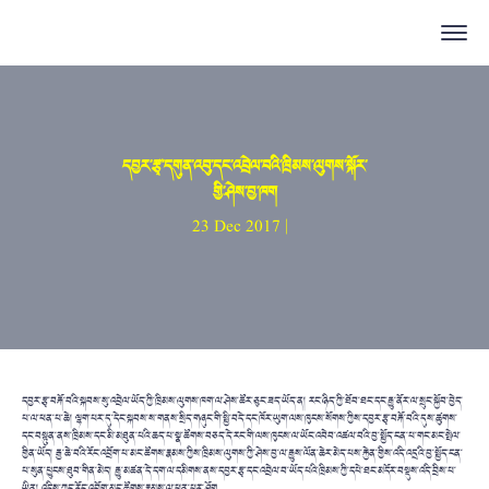
དབྱར་རྩྭ་དགུན་འབུ་དང་འབྲེལ་བའི་ཁྲིམས་ལུགས་སྐོར་
གྱི་ཤེས་བྱ་ཁག
23 Dec 2017 |
དབྱར་རྩྭ་བརྐོ་བའི་སྐབས་སུ་འབྲེལ་ཡོད་ཀྱི་ཁྲིམས་ལུགས་ཁག་ལ་ཤེས་ཚོར་ཅུང་ཟད་ཡོད་ན། རང་ཉིད་ཀྱི་ཐོབ་ཐང་དང་རྒྱུ་ནོར་ལ་སྲུང་སྐྱོབ་བྱེད་
པ་ལ་ཕན་པ་ཆེ། ལྷག་པར་དུ་དེང་སྐབས་ས་གནས་སྲིད་གཞུང་གི་སྤྱི་བདེ་དང་ཁོར་ཡུག་ལས་ཁུངས་སོགས་ཀྱིས་དབྱར་རྩྭ་བརྐོ་བའི་དུས་ཚུགས་
དང་བསྟུན་ནས་ཁྲིམས་དང་མི་མཐུན་པའི་ཆད་པ་སྣ་ཚོགས་བཅད་དེ་རང་གི་ལས་ཁུངས་ལ་ཡོང་འབེབ་འཚལ་བའི་བྱ་སྤྱོད་ངན་པ་གང་མང་སྤེལ་
གྱིན་ཡོད། རྒྱ་ཆེ་བའི་རོང་འབྲོག་པ་མང་ཚོགས་རྣམས་ཀྱིས་ཁྲིམས་ལུགས་ཀྱི་ཤེས་བྱ་ལ་རྒྱུས་ལོན་ཆེར་མེད་པས་རྐྱེན་གྱིས་འདི་འདྲའི་བྱ་སྤྱོད་ངན་
པ་སུན་ཕྱུངས་ཐུབ་གིན་མེད། རྒྱུ་མཚན་དེ་དག་ལ་དམིགས་ནས་དབྱར་རྩྭ་དང་འབྲེལ་བ་ཡོད་པའི་ཁྲིམས་ཀྱི་དཔེ་ཐང་མདོར་བསྡུས་འདི་བྲིས་པ་
ཡིན། འདིས་ཀྱང་རོང་འབྲོག་མང་ཚོགས་རྣམས་ལ་ཕན་པར་ཤོག