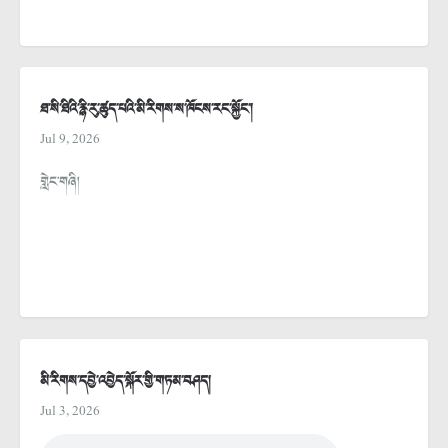
ཐ་སི་ཐིའི་རྙི་རུ་ཚུད་པའི་མི་རིགས་ས་ཁོངས་རང་སྐྱོང་།
Jul 9, 2026
གླེང་གཞི།
མི་རིགས་དབྱེ་འབྱེད་སྐོར་གྱི་གཏམ་བཤད།
Jul 3, 2026