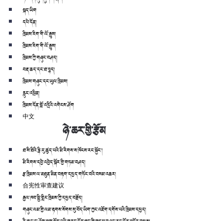
སྐད་ཡིག
དཔེ་དོན།
ཁྲིམས་རིག་གི་ལོ་རྒྱུས།
ཁྲིམས་རིག་གི་ལོ་རྒྱུས།
ཁྲིམས་ཀྱི་གཞུང་བཤད།
བརྡ་ཆད་དང་ཐ་སྙད།
ཁྲིམས་གཞུང་དང་ཡུལ་ཁྲིམས།
རླུང་འཕྲིན།
ཁྲིམས་དོན་བློ་འདྲིའི་འགེངས་ཤོག
中文
ཉེ་ཆར་གྱི་རྩོམ
ཐ་སི་ཐིའི་རྙི་རུ་ཚུད་པའི་མི་རིགས་ས་ཁོངས་རང་སྐྱོང་།
མི་རིགས་དབྱེ་འབྱེད་སྐོར་གྱི་གཏམ་བཤད།
རྩ་ཁྲིམས་ལ་མཐུན་མིན་བརྟག་དཔྱད་གཏོང་བའི་བསམ་འཆར།
合宪性审查建议
རྒྱལ་ཁབ་སྤྱི་གླིང་ཁྲིམས་ཀྱི་དཔྱད་བརྗོད།
གཞུང་ལམ་གྱི་ལམ་རྟགས་སོགས་སུ་བོད་ཡིག་ཀྱང་འཇོག་དགོས་པའི་ཁྲིམས་དཔྱད།