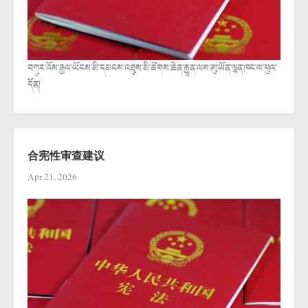
བཀུར་འོས་རྒྱལ་ཡོངས་མི་དམངས་འཐུས་མི་ཚོགས་ཆེན་རྒྱུན་ལས་ཨུ་ཡོན་ལྷན་ཁང་ལ་ཕུལ་
དོན།
合宪性审查建议
Apr 21, 2026