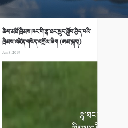
ཆེས་མཐོ་ཁྲིམས་ཁང་གི་རྩྭ་ཐང་སྲུང་སྐྱོབ་བྱེད་པའི་
ཁྲིམས་འཛིན་གསེད་བཀྲོལ་ཞིག (ཨམ་སྐད།)
Jun 3, 2019