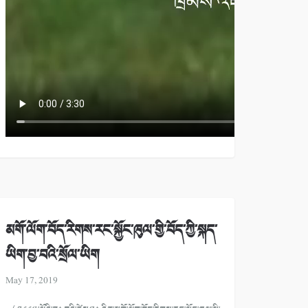
མགོ་ལོག་བོད་རིགས་རང་སྐྱོང་ཁུལ་གྱི་བོད་ཀྱི་སྐད་
ཡིག་བྱ་བའི་སྲོལ་ཡིག
May 17, 2019