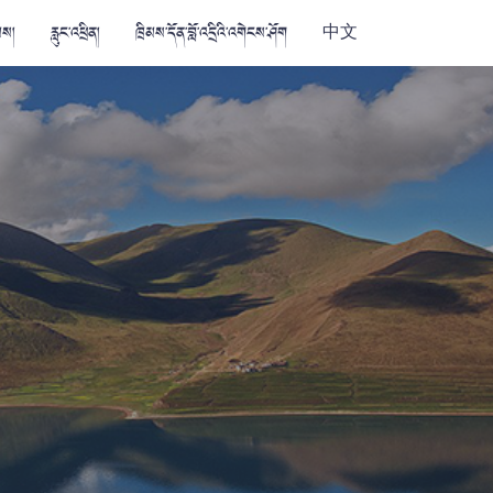
མས།
རླུང་འཕྲིན།
ཁྲིམས་དོན་བློ་འདྲིའི་འགེངས་ཤོག
中文