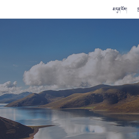
མདུན་ངོས།
ད