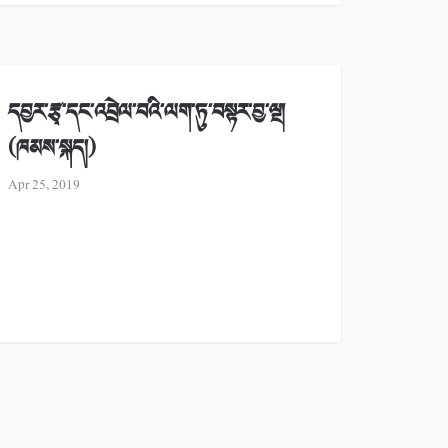
དབྱར་རྩྭ་དང་འབྲེལ་བའི་ལག་ཏུ་བསྟར་བྱ་ལྔ།
(ཁམས་སྐད།)
Apr 25, 2019