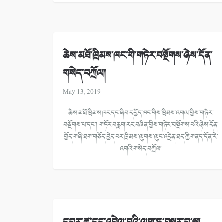
ཆེས་མཐོ་ཁྲིམས་ཁང་གི་གཏེར་བསྔོགས་ཉེས་དོན་
གསེད་བཀྲོལ།
May 13, 2019
ཆེས་མཐོ་ཁྲིམས་ཁང་དང་ཞིབ་དཔྱོད་ཁང་གིས་ཁྲིམས་འགལ་གྱིས་གཏེར་
བསྔོགས་པ་དང་། གཏོར་བརླག་རང་བཞིན་གྱིས་གཏེར་བསྔོགས་པའི་ཉེས་དོན་
གྱོད་གཞི་ཐག་གཅོད་བྱེད་པར་ཁྲིམས་ལུགས་ལུང་འདྲེན་ཐད་ཀྱི་གནད་དོན་རེ་
འགའི་གསེད་བཀྲོལ།