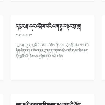
དབྱར་རྩྭ་དང་འབྲེལ་བའི་ལག་ཏུ་བསྟར་བྱ་ལྔ།
May 2, 2019
དབྱར་རྩྭ་དགུན་འབུ་ནི་བོད་མི་མང་པོ་ཞིག་གི་དཔལ་འབྱོར་གྱི་བརྟེན་ས་གཙོ་བོ་
ཞིག་ཡིན་པས། ང་ཚོས་དབྱར་རྩྭ་དགུན་འབུ་དང་འབྲེལ་བའི་གཤམ་གྱི་གནད་
དོན་ལྔ་བོ་འདི་ ངེས་པར་དུ་ཤེས་དགོས་པ་ཞིག་རེད།