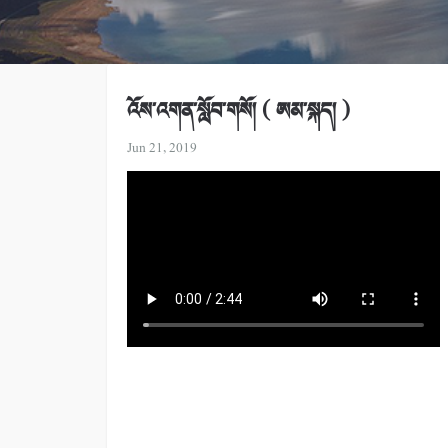
འོས་འགན་སློབ་གསོ། ( ཨམ་སྐད། )
Jun 21, 2019