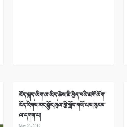
བོད་སྐད་ཡིག་ལ་ཡིད་ཆེས་མི་བྱེད་པའི་མགོ་ལོག་
བོད་རིགས་རང་སྐྱོང་ཁུལ་གྱི་སློབ་གསོ་ལས་ཁུངས་
ལ་དགག་པ།
May 23, 2019