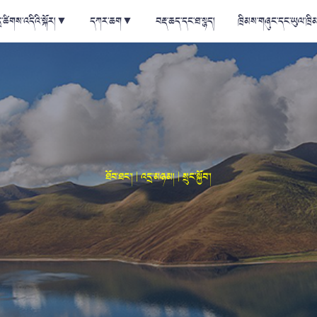
ྲ་ཚིགས་འདིའི་སྐོར།
▼
དཀར་ཆག
▼
བརྡ་ཆད་དང་ཐ་སྙད།
ཁྲིམས་གཞུང་དང་ཡུལ་ཁྲི
ཐོབ་ཐང་། | འདྲ་མཉམ། | སྲུང་སྐྱོབ་།