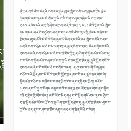
ཉེ་ཆར་མགོ་ལོག་བོད་རིགས་རང་སྐྱོང་ཁུལ་སློབ་གསོ་ལས་ཁུངས་ཀྱིས་རྫོང་
སློབ་གསོ་ལས་ཁུངས་སོ་སོར་རྒྱ་ཡིག་གི་ཐོག་གཞུང་འབྲེལ་ཡིག་ཆ་ཨང་
༢༠༡ འཁོད་པའི་བརྡ་ཐོ་ཞིག་བཀྲམ་པ་དེའི་ནང་། ༢༠༡༩་ལོའི་སྟོན་ཁའི་སློབ་
དུས་གསར་པ་འགོ་བཙུགས་པ་ནས་བཟུང་མགོ་ལོག་ཁུལ་གྱི་ཁོངས་གཏོགས་
རྫོང་དང་ཡུལ་ཚོའི་སོ་སོའི་སློབ་ཆུང་ལོ་རིམ་དང་པོའི་ནང་སློབ་གསོའི་ཐབས་
ལམ་རིགས་གཉིས་པ་ཞེས་པ་ལག་བསྟར་བྱ་དགོས་པ་དང་། དེའང་སློབ་གསོའི་
ཐབས་ལམ་རིགས་གཉིས་པ་ཞེས་པ་ནི་བོད་ཀྱི་སྐད་ཡིག་གི་སློབ་ཚན་གཅིག་པུ་
མ་གཏོགས་སློབ་ཚན་གཞན་ཚང་མ་རྒྱ་ཡིག་ནང་སློབ་ཁྲིད་བྱ་རྒྱུའི་སློབ་གསོའི་
ཐབས་ལམ་དེར་གོ་དགོས་ཞེས་བཀོད་འདུག ད་ལྟ་བར་དུ་མགོ་ལོག་ཁུལ་
གཙོས་པའི་རྫོིང་ཁག་སོ་སོའི་ནང་གི་སློབ་ཆུང་ཁག་གི་ནང་རྒྱའི་སྐད་ཡིག་གི་
སློབ་ཚན་གཅིག་མ་གཏོགས་གཞན་རྩིས་རིག་དང་དབྱིབས་རྩིས། དངོས་
ལུགས་དང་ལོ་རྒྱུས་སོགས་བསླབ་གཞི་གཞན་རྣམས་བོད་སྐད་ཡིག་ནང་སློབ་
འཁྲིད་བྱེད་ཀྱི་ཡོད་ཅིང་། མགོ་ལོག་སྲིད་གཞུང་གི་སློབ་གསོ་ལས་ཁུངས་ཀྱིས་་
ད་ཆ་སློབ་ཚན་ཡོངས་རྫོགས་རྒྱ་ཡིག་ནང་སློབ་ཁྲིད་བྱ་རྒྱུ་འདི་ནི་ཁྲིམས་ལུགས་
ཀྱི་ངོས་ཐད་ནས་བཤད་ན་ནོར་འཁྲུལ་ཧ་ཅང་གི་ཆེན་པོ་ཞིག་ཡིན།