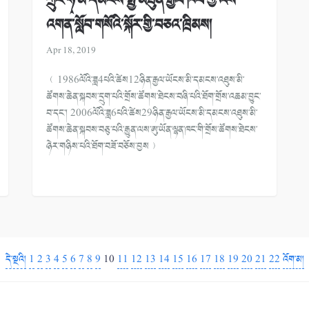
ཀྲུང་ཧྭ་མི་དམངས་སྤྱི་མཐུན་རྒྱལ་ཁབ་ཀྱི་འོས་
འགན་སློབ་གསོའི་སྐོར་གྱི་བཅའ་ཁྲིམས།
Apr 18, 2019
﹙1986ལོའི་ཟླ4པའི་ཚེས12ཉིན་རྒྱལ་ཡོངས་མི་དམངས་འཐུས་མི་
ཚོགས་ཆེན་སྐབས་དྲུག་པའི་གྲོས་ཚོགས་ཐེངས་བཞི་པའི་ཐོག་གྲོས་འཆམ་བྱུང་
བ་དང་། 2006ལོའི་ཟླ6པའི་ཚེས29ཉིན་རྒྱལ་ཡོངས་མི་དམངས་འཐུས་མི་
ཚོགས་ཆེན་སྐབས་བཅུ་པའི་རྒྱུན་ལས་ཨུ་ཡོན་ལྷན་ཁང་གི་གྲོས་ཚོགས་ཐེངས་
ཉེར་གཉིས་པའི་ཐོག་བཟོ་བཅོས་བྱས﹚
དེ་སྔའི།
1
2
3
4
5
6
7
8
9
10
11
12
13
14
15
16
17
18
19
20
21
22
འོག་མ།