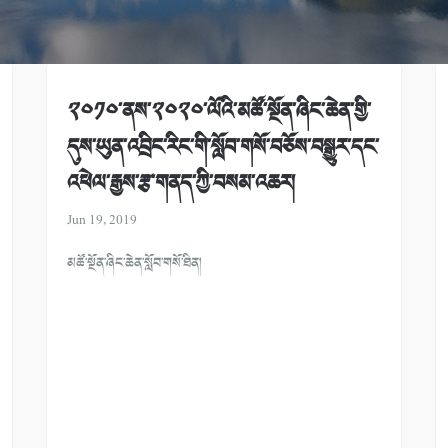
༢༠༡༠་ནས་༢༠༢༠་ལོའི་མཚོ་སྔོན་ཞིང་ཆེན་གྱི་
དུས་ཡུན་འབྲིང་རིང་གི་སློབ་གསོ་བཅོས་བསྒྱུར་དང་
འཕེལ་རྒྱས་རྩ་གནད་ཀྱི་བསམ་འཆར།
Jun 19, 2019
མཚོ་སྔོན་ཞིང་ཆེན་སློབ་གསོ་ཐིན།