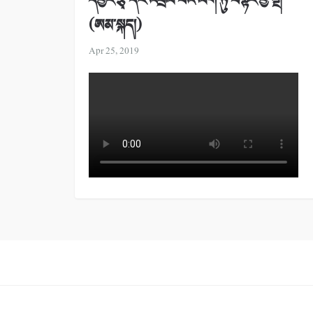
དབྱར་རྩྭ་དང་འབྲེལ་བའི་ལག་ཏུ་བསྟར་བྱ་ལྔ།
(ཨམ་སྐད།)
Apr 25, 2019