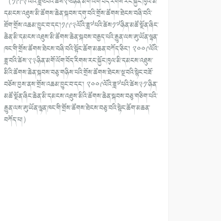
（༡༩༩༣་ལོའི་ཟླ༤བའི་ཚེས༢༤ཉིན་མགོ་ལོག་བོད་རིགས་རང་སྐྱོང་ཁུལ་མི་
དམངས་འཐུས་མི་ཚོགས་ཆེན་སྐབས་དགུ་བའི་གྲོས་ཚོགས་ཐེངས་བཞི་བའི་
ཐོག་གྲོས་འཆམ་བྱུང་བ་དང་།༡༩༩༣ལོའི་ཟླ༧པའི་ཚེས༡༧ཉིན་མཚོ་སྔོན་ཞིང་
ཆེན་མི་དམངས་འཐུས་མི་ཚོགས་ཆེན་སྐབས་བརྒྱད་པའི་རྒྱུན་ལས་ཨུ་ཡོན་ལྷན་
ཁང་གི་གྲོས་ཚོགས་ཐེངས་བཞི་བའི་སྟོང་ཆོག་མཆན་བཀོད་ཅིང་། ༢༠༠༩ལོའི་
ཟླ་བའི་ཚེས་༢༣ཉིན་མགོ་ལོག་བོད་རིགས་རང་སྐྱོང་ཁུལ་མི་དམངས་འཐུས་
མིའི་ཚོགས་ཆེན་སྐབས་བཅུ་གཉིས་པའི་གྲོས་ཚོགས་ཐེངས་ལྔ་བའི་སྟེང་བཟོ་
བཅོས་བྱས་ནས་གྲོས་འཆམ་བྱུང་བ་དང་། ༢༠༠༩ལོའི་ཟླ༧པའི་ཚེས༣༡་ཉིན་
མཚོ་སྔོན་ཞིང་ཆེན་མི་དམངས་འཐུས་མིའི་ཚོགས་ཆེན་སྐབས་བཅུ་གཅིག་པའི་
རྒྱུན་ལས་ཨུ་ཡོན་ལྷན་ཁང་གི་གྲོས་ཚོགས་ཐེངས་བཅུ་བའི་སྟེང་ཆོག་མཆན་
བཀོད་པ།）