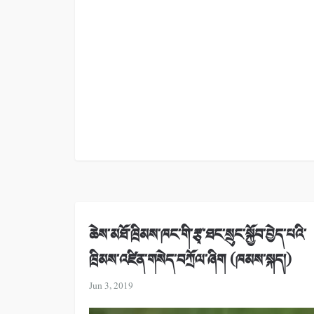
ཆེས་མཐོ་ཁྲིམས་ཁང་གི་རྩྭ་ཐང་སྲུང་སྐྱོབ་བྱེད་པའི་
ཁྲིམས་འཛིན་གསེད་བཀྲོལ་ཞིག (ཁམས་སྐད།)
Jun 3, 2019