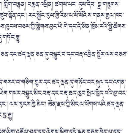
སྒྲོག གློག་བརྙན། བརྙན་འཕྲིན། ཚགས་པར། དུས་དེབ། སྒྲ་གཟུགས་
ུབ་སྟོན་དང་། རང་སྐྱོང་ཁུལ་གྱི་རིམ་པ་སོ་སོའི་ས་གནས་རྒྱལ་ཁབ་
ངས་བཅས་ཀྱི་གླེགས་བྱང་ཡི་གེ་དང་དེ་མིན་ཁྲོམ་རའི་སྤྱི་ཚོགས་
ཏོང་རྒྱུ།
ན་དང་ཚད་ལྡན་ཅན་དུ་བསྒྱུར་བ་དང་བརྡ་འཕྲིན་སྦྱོར་ལས་བཅས་
ྡུད་ཆད་གསར་བ་གཅིག་གྱུར་དང་ཚད་ལྡན་དུ་གཏོང་བར་སྐུལ་དང་འགན་
ད་ཡིག་གསར་བསྒྱུར་མིང་བརྡ་དང་བརྡ་ཆད་ཁྱབ་སྤེལ་བྱེད་པའི་བྱ་བར་
མིང་དང་། ལས་ཁུངས་ཀྱི་མིང་། ཐོན་རྫས་ཀྱི་མིང་ལ་སོགས་པའི་ཚད་ལྡན་
་རྒྱུ།
ཡིག་འཚོལ་སྡུད་དང་ལེགས་སྒྲིག་དཔེ་སྐྲུན་བཅས་བྱེད་པ་དང་།