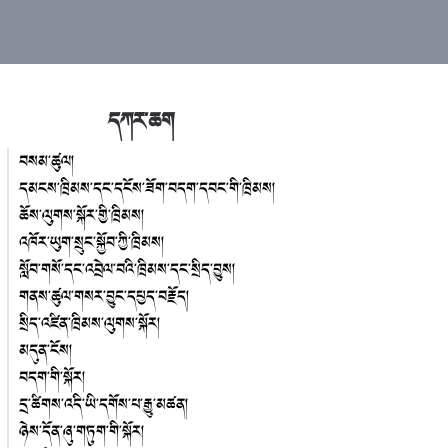
དཀར་ཆག
བསམ་ཚུལ།
དམངས་ཁྲིམས་དང་དངོས་ཟོག་བདག་དབང་གི་ཁྲིམས།
ཆོས་ལུགས་སྐོར་གྱི་ཁྲིམས།
འཁོར་ཡུག་སྲུང་སྐྱོབ་ཀྱི་ཁྲིམས།
སློབ་གསོ་དང་འབྲེལ་བའི་ཁྲིམས་དང་སྲིད་བྱུས།
གནས་ཚུལ་གསར་བྱུང་དཔྱད་བརྗོད།
སྲིད་འཛིན་ཁྲིམས་ལུགས་སྐོར།
མདུན་ངོས།
བདག་གི་སྐོར།
དྲ་ཚིགས་འདི་ཡི་དགོས་པ་རྒྱུ་མཚན།
ཉེས་དོན་ཞུ་གཏུག་གི་སྐོར།