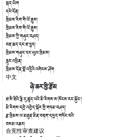
སྐད་ཡིག
དཔེ་དོན།
ཁྲིམས་རིག་གི་ལོ་རྒྱུས།
ཁྲིམས་རིག་གི་ལོ་རྒྱུས།
ཁྲིམས་ཀྱི་གཞུང་བཤད།
བརྡ་ཆད་དང་ཐ་སྙད།
ཁྲིམས་གཞུང་དང་ཡུལ་ཁྲིམས།
རླུང་འཕྲིན།
ཁྲིམས་དོན་བློ་འདྲིའི་འགེངས་ཤོག
中文
ཉེ་ཆར་གྱི་རྩོམ
ཐ་སི་ཐིའི་རྙི་རུ་ཚུད་པའི་མི་རིགས་ས་ཁོངས་རང་སྐྱོང་།
མི་རིགས་དབྱེ་འབྱེད་སྐོར་གྱི་གཏམ་བཤད།
རྩ་ཁྲིམས་ལ་མཐུན་མིན་བརྟག་དཔྱད་གཏོང་བའི་
བསམ་འཆར།
合宪性审查建议