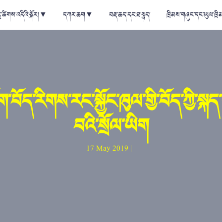
ྲ་ཚིགས་འདིའི་སྐོར།
▼
དཀར་ཆག
▼
བརྡ་ཆད་དང་ཐ་སྙད།
ཁྲིམས་གཞུང་དང་ཡུལ་ཁྲི
་བོད་རིགས་རང་སྐྱོང་ཁུལ་གྱི་བོད་ཀྱི་སྐད
བའི་སྲོལ་ཡིག
17 May 2019 |