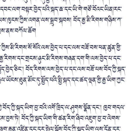
ི་ཁེ་དབང་ལག་བསྟར་བྱེད་པའི་སྐད་ཆ་དང་ཡི་གེ་གཙོ་བོའང་ཡིན།རང་
ན་ལས་ཁུངས་ཀྱིས་འགན་ལས་སྒྲུབ་སྐབས། བོད་རྒྱ་མི་རིགས་གཉིས་ཀ་
ོ་བྱས་ནས་བཀོལ་ཆོག
ས་ཀྱིས་མི་རིགས་སོ་སོའི་ལས་བྱེད་པ་དང་ལས་བཟོ་བས་ཕན་ཚུན་གྱི་
ྱུ། རྒྱ་རིགས་དང་གྲངས་ཉུང་མི་རིགས་གཞན་དག་གི་ལས་བྱེད་པ་དང་
ྤྱོད་བྱེད་ཅིང་། བོད་རིགས་ལས་བྱེད་པ་དང་ལས་བཟོ་པས་བོད་ཀྱི་སྐད་
་ཡོངས་ཐུན་མོང་དུ་སྤྱོད་པའི་སྤྱི་སྐད་དང་ཚད་ལྡན་གྱི་རྒྱ་ཡིག་ཀྱང་
ཀྱི་བོད་ཀྱི་སྐད་ཡིག་བྱ་བའི་འགོ་ཁྲིད་ལ་ཤུགས་སྣོན་དང་། ཁྱབ་གདལ་
ོངས་བྱས་ཏེ། བོད་ཀྱི་སྐད་ཡིག་གི་ཚན་རིག་ཞིབ་འཇུག་བྱ་བ་ལེགས་
བཞག་རྒྱུན་འཛིན་དང་དར་སྤེལ་སྒོས་བོད་ཀྱི་སྐད་ཡིག་ལས་དོན་དར་