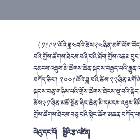
（༡༩༩༣་ལོའི་ཟླ༤བའི་ཚེས༢༤ཉིན་མགོ་ལོག་བོད་རི
བའི་གྲོས་ཚོགས་ཐེངས་བཞི་བའི་ཐོག་གྲོས་འཆམ་བྱུ
དམངས་འཐུས་མི་ཚོགས་ཆེན་སྐབས་བརྒྱད་པའི་རྒྱུན་
བཀོད་ཅིང་། ༢༠༠༩ལོའི་ཟླ་བའི་ཚེས་༢༣ཉིན་མགོ་ལོ
སྐབས་བཅུ་གཉིས་པའི་གྲོས་ཚོགས་ཐེངས་ལྔ་བའི་སྟེ
ཚེས༣༡་ཉིན་མཚོ་སྔོན་ཞིང་ཆེན་མི་དམངས་འཐུས་མིའ
གྲོས་ཚོགས་ཐེངས་བཅུ་བའི་སྟེང་ཆོག་མཆན་བཀོད
ལེའུ་དང་པོ། སྤྱིའི་རྩ་འཛིན།