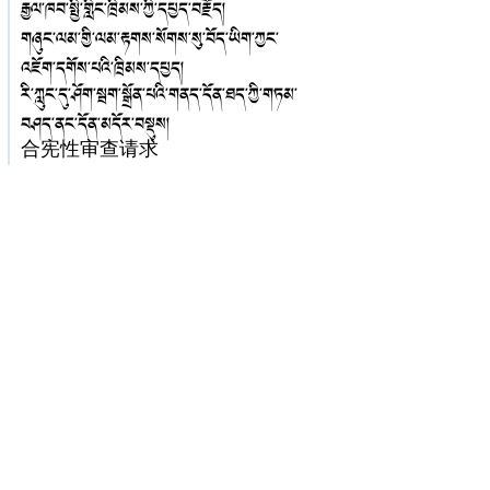
རྒྱལ་ཁབ་སྤྱི་གླིང་ཁྲིམས་ཀྱི་དཔྱད་བརྗོད།
གཞུང་ལམ་གྱི་ལམ་རྟགས་སོགས་སུ་བོད་ཡིག་ཀྱང་
འཇོག་དགོས་པའི་ཁྲིམས་དཔྱད།
རི་ཀླུང་དུ་ཤོག་སྦག་སྒྲོན་པའི་གནད་དོན་ཐད་ཀྱི་གཏམ་
བཤད་ནང་དོན་མདོར་བསྡུས།
合宪性审查请求