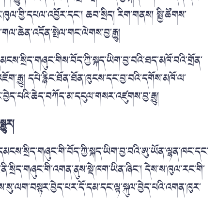
ང་ཁུལ་གྱི་དཔལ་འབྱོར་དང་། ཆབ་སྲིད། རིག་གནས། སྤྱི་ཚོགས་
པ་གལ་ཆེན་འདོན་སྤེལ་གང་ལེགས་བྱ་རྒྱུ།
ི་དམངས་སྲིད་གཞུང་གིས་བོད་ཀྱི་སྐད་ཡིག་བྱ་བའི་ཐད་མཁོ་བའི་གྲོན་
ུ་འཇོག་རྒྱུ། དཔེ་རྙིང་ཐོན་ཐོན་ཁུངས་དང་བྱ་བའི་དགོས་མཁོ་ལ་
ྱོང་བྱེད་པའི་ཆེད་བཀོད་མ་དངུལ་གསར་འཛུགས་བྱ་རྒྱུ།
ྒྱུར།
ི་དམངས་སྲིད་གཞུང་གི་བོད་ཀྱི་སྐད་ཡིག་བྱ་བའི་ཨུ་ཡོན་ལྷན་ཁང་དང་
ི་སྲིད་གཞུང་གི་འགན་ནུས་སྡེ་ཁག་ཡིན་ཞིང་། དེས་ས་ཁུལ་རང་གི་
ས་སུ་ལག་བསྟར་བྱེད་པར་དོ་དམ་དང་ལྟ་སྐུལ་བྱེད་པའི་འགན་ཁུར་