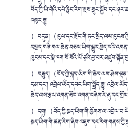
བོད་ཀྱི་ཡི་གེའི་དཔེ་རྙིང་རིག་རྫས་སྲུང་སྐྱོབ་དང་ཉ
འཁུར་རྒྱུ།
）བདུན།（ཁུལ་དང་རྫོང་གི་ཏང་སྲིད་ལས་ཁུངས་ཀྱི་ག
དཔྱད་གཞི་གལ་ཆེན་བཅས་ཡིག་སྒྱུར་བྱེད་པའི་འགན་འཁ
ཁུངས་དང་སྡེ་ཁག་སོ་སོའི་ལོ་ཙྭའི་བྱ་བར་མཛུབ་སྟོན་བྱ་ར
）བརྒྱུད།（བོད་ཀྱི་སྐད་ཡིག་གི་ཆེད་ལས་ཤེས་ལྡན་མི་ས
དམ་དང་། འབྲེལ་ཡོད་དཔང་ཡིག་སྤྲོད་རྒྱུ། འབྲེལ་ཡ
ཆེད་ལས་རྩལ་འགན་ཐོབ་འགན་བཞེས་རེ་ཞུ་དང་གྲོས་ག
）དགུ།（བོད་ཀྱི་སྐད་ཡིག་གི་ཕྱོགས་ལ་འབྲེལ་བ་ཡ
སྐད་ཡིག་གི་ཚན་རིག་ཞིབ་འཇུག་དང་རིག་གནས་ཀྱི་གྲུ