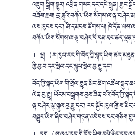
འཇུག སྒྲིག་སྒྱུར། འཕྲིན་གསར་དང་དཔེ་སྐྲུན། རྒྱང་
བཟོས་རྫས། དྲྭ་རྒྱའི་བཀོལ་ཡིག་སོགས་ལ་ལྟ་བཤེར་མཛ
ལས་ཁུངས་དང་། མི་དམངས་ཚོགས་པ། ཁེ་དོན་ལས་ལས་ཁུ
བཀོལ་ཡིག་སོགས་ལ་ལྟ་བཤེར་དོ་དམ་དང་ཚད་ལྡན་དུ་ག
）ལྔ།（ས་ཁུལ་རང་གི་བོད་ཀྱི་སྐད་ཡིག་ཚད་མཐུན་ཅ
ཀྱི་བྱ་བ་དར་སྤེལ་དང་སྐུལ་སྤེལ་བྱ་རྒྱུ་དང་།
བོད་ཀྱི་སྐད་ཡིག་གི་སྲོལ་རྒྱུན་མིང་ཚིག་འཚོལ་ས
ལེན་བྱ་རྒྱུ། ཡོངས་བསྒྲགས་བྱས་ཟིན་པའི་བོད་ཀྱི་སྐ
ལྟ་བཤེར་ལྟ་སྐུལ་བྱ་རྒྱུ་དང་། རང་སྐྱོང་ཁུལ་གྱི་ས་
བསྒྱུར་ཡིག་ཞིབ་བཤེར་གཏན་འབེབས་དང་གཅིག་གྱུར་བྱ
）དྲུག（ས་ཁུལ་རང་གི་བོད་ཡིག་དཔེ་རྙིང་དང་ཁུངས་