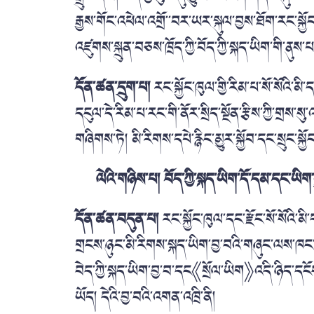
རྒྱས་གོང་འཕེལ་འགྲོ་་བར་ཡར་སྐུལ་བྱས་ཐོག་རང་སྐྱོ
འཛུགས་སྐྲུན་བཅས་ཁྲོད་ཀྱི་བོད་ཀྱི་སྐད་ཡིག་གི་ནུས་
དོན་ཚན་དྲུག་པ།
རང་སྐྱོང་ཁུལ་གྱི་རིམ་པ་སོ་སོའི་མ
དངུལ་དེ་རིམ་པ་རང་གི་ནོར་སྲིད་སྔོན་རྩིས་ཀྱི་གྲས་ས
གཞིགས་ཏེ། མི་རིགས་དཔེ་རྙིང་མྱུར་སྐྱོབ་དང་སྲུང་སྐ
ལེའི་གཉིས་པ། བོད་ཀྱི་སྐད་ཡིག་དོ་དམ་དང་ཡིག་ས
དོན་ཚན་བདུན་པ།
རང་སྐྱོང་ཁུལ་དང་རྫོང་སོ་སོའི་མ
གྲངས་ཉུང་མི་རིགས་སྐད་ཡིག་བྱ་བའི་གཞུང་ལས་ཁང་ན
བེད་ཀྱི་སྐད་ཡིག་བྱ་བ་དང《སྲོལ་ཡིག》འདི་ཉིད་དངོ
ཡོད། དེའི་བྱ་བའི་འགན་འཁྲི་ནི།