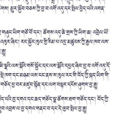
ར་ཚགས། མྱུར་སྐྱོབ་བཅས་ཀྱི་བྱ་བ་འགོ་འདུ་དར་སྤེལ་བྱེད་པའི་འགན་
ཞུང་ཡིག་གཙོ་བོ་དང་། ཚོགས་འདུ་ཆེ་གྲས་ཀྱི་ཡིག་ཆ། འབྲེལ་ཡོ་
ུར་ཞིང་། རང་སྐྱོང་ཁུལ་གྱི་རིམ་པ་འདྲ་མཚུངས་ཀྱི་རྒྱལ་ཁབ་ལས་
ྒྱུ།
ྣའི་ལས་སྒོའི་གསོ་སྦྱོང་དང་ལས་སྒོའི་དཔྱད་ཞིབ་བྱ་བ་འགོ་འདུ་དོ་
ོད་སྡེ་ཁག་དང་མཉམ་ལས་ངང་ནས་ས་ཁུལ་རང་གི་བོད་ཀྱིི་སྐད་ཡིག་གི་
ཅོད་བྱ་བར་མཛུབ་སྟོན་དང་ལག་བསྟར་དངོས་ཞུགས་བྱ་རྒྱུ།
ོད་པའི་བྱ་དགའ་དང་ཆད་གཅོད་སྣ་ཚོགས་ཐག་གཅོད་དང་། བོད་ཀྱི་
བ་འབྲས་ལ་བྱ་དགའ་གནང་བ་དང་དེ་ཁྱབ་སྤེལ་བྱ་རྒྱུ།