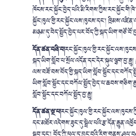
ཁོངས་རང་སྐྱོང་བྱེད་པའི་མི་རིགས་ཀྱིས་རང་སྐྱོང་ག
སྐྱོང་ཁུལ་གྱི་རང་སྐྱོང་ལས་ཁུངས་དང་། ཁྲིམས་འཛི
མཉམ་དུ་བེད་སྤྱོད་བྱེད་པར་བོད་ཀྱི་སྐད་ཡིག་གཙོ་བ
དོན་ཚན་བཞི་བ།
རང་སྐྱོང་ཁུལ་གྱི་རང་སྐྱོང་ལས་ཁུང
སྐད་ཡིག་སློབ་པ་སྲོལ་འདོན་དང་དེར་སྐུལ་ལྕག་བྱ་རྒ
ལས་བཟོ་བས་བོད་གྱི་སྐད་ཡིག་སློབ་སྦྱོང་དང་བཀོད་ས
ཡིག་སློབ་སྦྱོང་དང་བཀོལ་སྤྱོད་བྱེད་པ་ཆབས་གཅིག་རྒྱལ
སློབ་སྦྱོང་དང་བཀོལ་སྤྱོད་བྱ་རྒྱུ།
དོན་ཚན་ལྔ་པ།
རང་སྐྱོང་ཁུལ་གྱི་རང་སྐྱོང་ལས་ཁུངས་
དང་མཐོར་འདེགས་ཟུང་དུ་སྦྲེལ་པའི་རྩ་དོན་རྒྱུན་འཁྱ
སྒྲུབ་དང་། བོད་ཀྱི་ཕུལ་དུ་བྱུང་བའི་རིག་གནས་ཤུལ་