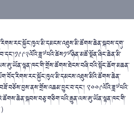
གས་རང་སྐྱོང་ཁུལ་མི་དམངས་འཐུས་མི་ཚོགས་ཆེན་སྐབས་དགུ་
ང་བ་དང་།༡༩༩༣ལོའི་ཟླ༧པའི་ཚེས༡༧ཉིན་མཚོ་སྔོན་ཞིང་ཆེན་མི་
ལས་ཨུ་ཡོན་ལྷན་ཁང་གི་གྲོས་ཚོགས་ཐེངས་བཞི་བའི་སྟོང་ཆོག་མཆན་
ག་བོད་རིགས་རང་སྐྱོང་ཁུལ་མི་དམངས་འཐུས་མིའི་ཚོགས་ཆེན་
ང་བཟོ་བཅོས་བྱས་ནས་གྲོས་འཆམ་བྱུང་བ་དང་། ༢༠༠༩ལོའི་ཟླ༧པའི་
ི་ཚོགས་ཆེན་སྐབས་བཅུ་གཅིག་པའི་རྒྱུན་ལས་ཨུ་ཡོན་ལྷན་ཁང་གི་
་པ།）