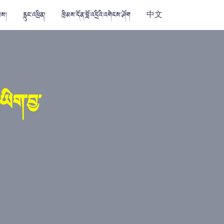
མས།
རླུང་འཕྲིན།
ཁྲིམས་དོན་བློ་འདྲིའི་འགེངས་ཤོག
中文
་ཡིག་བྱ་