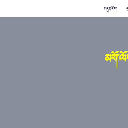
མདུན་ངོས།
ད
མགོ་ལོག