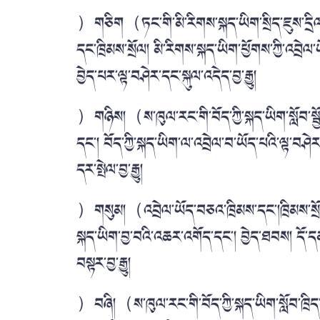
）གཅིག（ཏང་གི་མི་རིགས་སྐད་ཡིག་སྲིད་ཇུས་དྲིལ་སྒ
དང་ཁྲིམས་སྲོལ། མི་རིགས་སྐད་ཡིག་ཕྱོགས་ཀྱི་འབྲ
བྱེད་པར་ལྟ་བཤེར་དང་སྐུལ་འདེད་བྱ་རྒྱུ།
）གཉིས།（ས་ཁུལ་རང་གི་བོད་ཀྱི་སྐད་ཡིག་སློབ་སྦྱོང་
དང་། བོད་ཀྱི་སྐད་ཡིག་ལ་འབྲེལ་བ་ཡོད་པའི་ལྟ་བཤ
དར་སྤེལ་བྱ་རྒྱུ།
）གསུམ།（འབྲེལ་ཡོད་བཅའ་ཁྲིམས་དང་།ཁྲིམས་སྲོལ།
སྐད་ཡིག་བྱ་བའི་འཆར་འགོད་དང་། བྱེད་ཐབས། དོ
བསྟར་བྱ་རྒྱུ།
）བཞི།（ས་ཁུལ་རང་གི་བོད་ཀྱི་སྐད་ཡིག་སློབ་ཁྲི