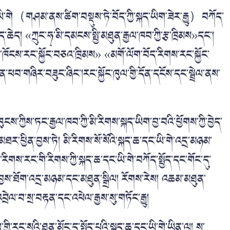
དང་ཡི་གེ（གཤམ་ནས་ཚིག་བསྡུས་ཏེ་བོད་ཀྱི་སྐད་ཡིག་ཟེར་རྒྱུ）བཀོད་
ད་ཆེད། «ཀྲུང་ཧྭ་མི་དམངས་སྤྱི་མཐུན་རྒྱལ་ཁབ་ཀྱི་རྩ་ཁྲིམས»དང་།
ས་ས་ཁོངས་རང་སྐྱོང་བཅའ་ཁྲིམས» «མགོ་ལོག་བོད་རིགས་རང་སྐྱོང་
ན་ཕབ་གཞིར་བཟུང་ཞིང་།རང་སྐྱོང་ཁུལ་གྱི་དོན་དངོས་དང་སྦྲེལ་ནས་
ཁུངས་ཀྱིས་ཏང་རྒྱལ་ཁབ་ཀྱི་མི་རིགས་སྐད་ཡིག་བྱ་བའི་ཕྱོགས་ཀྱི་བྱེད་
ཐར་ཕྱིན་བྱས་ཏེ། མི་རིགས་སོ་སོའི་སྐད་ཆ་དང་ཡི་གེ་འདྲ་མཉམ་
་མི་རིགས་རང་གི་རིགས་ཀྱི་སྐད་ཆ་དང་ཡི་གེ་བཀོད་སྤྱོད་དང་གོང་དུ་
་བྱས་ཐོག་འདྲ་མཉམ་དང་མཐུན་སྒྲིལ། རོགས་རེས། འཆམ་མཐུན་
བྲེལ་བ་སྲ་བརྟན་དང་འཕེལ་རྒྱས་སུ་གཏོང་རྒྱུ།
ལ་གྱི་རང་སའི་ཐུན་མོང་དུ་སྤྱོད་པའི་སྐད་ཆ་དང་ཡི་གེ་ཡིན་ལ། ས་