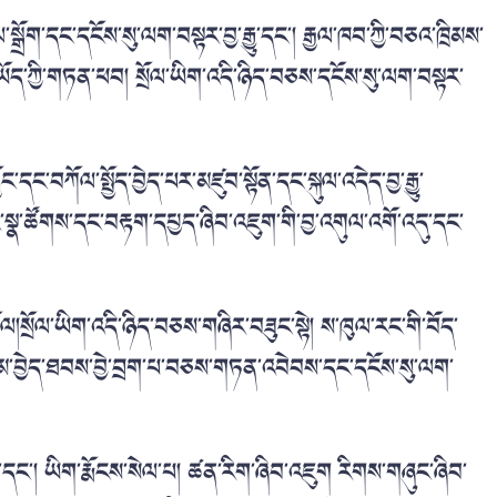
ྲོག་དང་དངོས་སུ་ལག་བསྟར་བྱ་རྒྱུ་དང་། རྒྱལ་ཁབ་ཀྱི་བཅའ་ཁྲིམས་
ེལ་ཡོད་ཀྱི་གཏན་ཕབ། སྲོལ་ཡིག་འདི་ཉིད་བཅས་དངོས་སུ་ལག་བསྟར་
དང་བཀོལ་སྤྱོད་བྱེད་པར་མཛུབ་སྟོན་དང་སྐུལ་འདེད་བྱ་རྒྱུ་
ེར་སྣ་ཚོགས་དང་བརྟག་དཔྱད་ཞིབ་འཇུག་གི་བྱ་འགུལ་འགོ་འདུ་དང་
སྲོལ་ཡིག་འདི་ཉིད་བཅས་གཞིར་བཟུང་སྟེ། ས་ཁུལ་རང་གི་བོད་
་དམ་བྱེད་ཐབས་བྱེ་བྲག་པ་བཅས་གཏན་འབེབས་དང་དངོས་སུ་ལག་
ད་དང་། ཡིག་རྨོངས་སེལ་པ། ཚན་རིག་ཞིབ་འཇུག རིགས་གཞུང་ཞིབ་