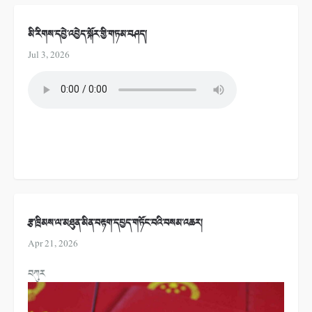
མི་རིགས་དབྱེ་འབྱེད་སྐོར་གྱི་གཏམ་བཤད།
Jul 3, 2026
རྩ་ཁྲིམས་ལ་མཐུན་མིན་བརྟག་དཔྱད་གཏོང་བའི་བསམ་འཆར།
Apr 21, 2026
བཀུར