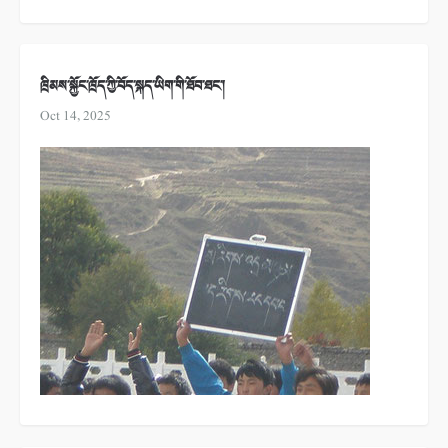
ཁྲིམས་སྐྱོང་ཁྲོད་ཀྱི་བོད་སྐད་ཡིག་གི་ཐོབ་ཐང་།
Oct 14, 2025