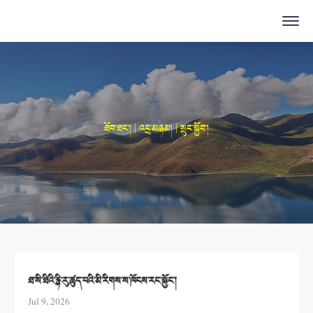
ཐོབ་ཐང་། | འདྲ་མཉམ། | སྲུང་སྐྱོབ་།
ཐ་སི་ཐིའི་རྙི་རུ་ཚུད་པའི་མི་རིགས་ས་ཁོངས་རང་སྐྱོང་།
Jul 9, 2026