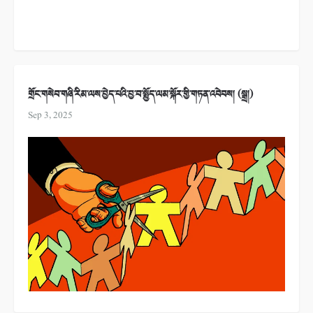
གྲོང་གསེབ་གཞི་རིམ་ལས་བྱེད་པའི་བྱ་བ་སྤྱོད་ལམ་སྐོར་གྱི་གཏན་འབེབས། (སྒྲ།)
Sep 3, 2025