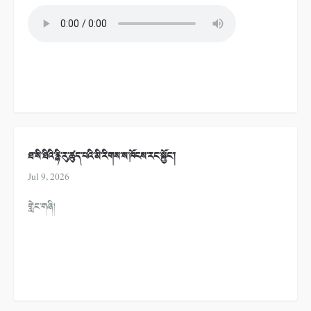
ཐ་སི་ཐིའི་རྙི་རུ་ཚུད་པའི་མི་རིགས་ས་ཁོངས་རང་སྐྱོང་།
Jul 9, 2026
གླེང་གཞི།