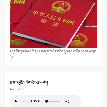
བཀུར་འོས་རྒྱལ་ཡོངས་མི་དམངས་འཐུས་མི་ཚོགས་ཆེན་རྒྱུན་ལས་ཨུ་ཡོན་ལྷན་ཁང་ལ་ཕུལ་
དོན།
རྒྱལ་ཁབ་སྤྱི་གླིང་ཁྲིམས་ཀྱི་དཔྱད་བརྗོད།
Jan 8, 2026