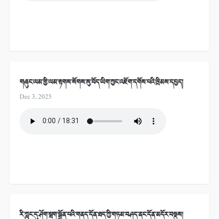
གཞུང་ལམ་གྱི་ལམ་རྟགས་སོགས་སུ་བོད་ཡིག་ཀྱང་འཇོག་དགོས་པའི་ཁྲིམས་དཔྱད།
Dec 3, 2025
རི་ཀླུང་དུ་ཤོག་སྦག་སྒྲོན་པའི་གནད་དོན་ཐད་ཀྱི་གཏམ་བཤད་ནང་དོན་མདོར་བསྡུས།