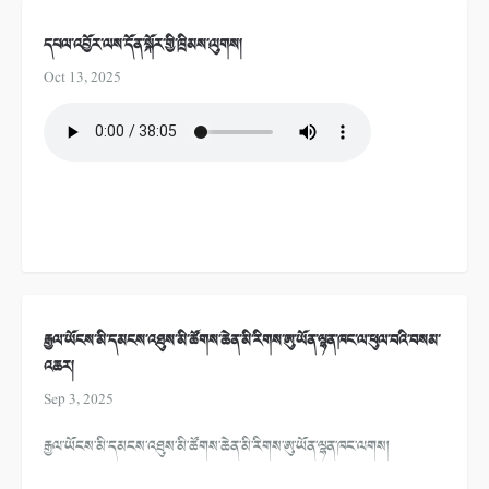
དཔལ་འབྱོར་ལས་དོན་སྐོར་གྱི་ཁྲིམས་ལུགས།
Oct 13, 2025
རྒྱལ་ཡོངས་མི་དམངས་འཐུས་མི་ཚོགས་ཆེན་མི་རིགས་ཨུ་ཡོན་ལྷན་ཁང་ལ་ཕུལ་བའི་བསམ་
འཆར།
Sep 3, 2025
རྒྱལ་ཡོངས་མི་དམངས་འཐུས་མི་ཚོགས་ཆེན་མི་རིགས་ཨུ་ཡོན་ལྷན་ཁང་ལགས།