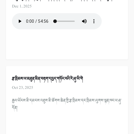
Dec 1, 2025
རྩ་ཁྲིམས་ལ་མཐུན་མིན་བརྟག་དཔྱད་གཏོང་བའི་རེ་ཞུ་ཡི་གེ
Oct 23, 2025
རྒྱལ་ཡོངས་མི་དམངས་འཐུས་མི་ཚོགས་ཆེན་གྱི་རྩ་ཁྲིམས་དང་ཁྲིམས་ལུགས་ལྷན་ཁང་ལ་ཞུ་
དོན།