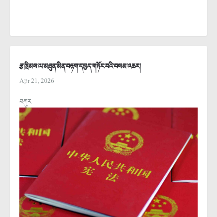
རྩ་ཁྲིམས་ལ་མཐུན་མིན་བརྟག་དཔྱད་གཏོང་བའི་བསམ་འཆར།
Apr 21, 2026
བཀུར