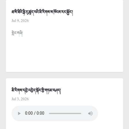
ཐ་སི་ཐིའི་རྙི་རུ་ཚུད་པའི་མི་རིགས་ས་ཁོངས་རང་སྐྱོང་།
Jul 9, 2026
གླེང་གཞི།
མི་རིགས་དབྱེ་འབྱེད་སྐོར་གྱི་གཏམ་བཤད།
Jul 3, 2026