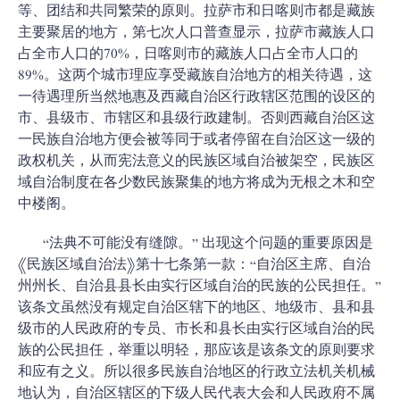
等、团结和共同繁荣的原则。拉萨市和日喀则市都是藏族
主要聚居的地方，第七次人口普查显示，拉萨市藏族人口
占全市人口的70%，日喀则市的藏族人口占全市人口的
89%。这两个城市理应享受藏族自治地方的相关待遇，这
一待遇理所当然地惠及西藏自治区行政辖区范围的设区的
市、县级市、市辖区和县级行政建制。否则西藏自治区这
一民族自治地方便会被等同于或者停留在自治区这一级的
政权机关，从而宪法意义的民族区域自治被架空，民族区
域自治制度在各少数民族聚集的地方将成为无根之木和空
中楼阁。
“法典不可能没有缝隙。” 出现这个问题的重要原因是
《民族区域自治法》第十七条第一款：“自治区主席、自治
州州长、自治县县长由实行区域自治的民族的公民担任。”
该条文虽然没有规定自治区辖下的地区、地级市、县和县
级市的人民政府的专员、市长和县长由实行区域自治的民
族的公民担任，举重以明轻，那应该是该条文的原则要求
和应有之义。所以很多民族自治地区的行政立法机关机械
地认为，自治区辖区的下级人民代表大会和人民政府不属