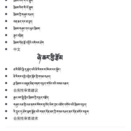
ཁྲིམས་རིག་གི་ལོ་རྒྱུས།
ཁྲིམས་རིག་གི་ལོ་རྒྱུས།
ཁྲིམས་ཀྱི་གཞུང་བཤད།
བརྡ་ཆད་དང་ཐ་སྙད།
ཁྲིམས་གཞུང་དང་ཡུལ་ཁྲིམས།
རླུང་འཕྲིན།
ཁྲིམས་དོན་བློ་འདྲིའི་འགེངས་ཤོག
中文
ཉེ་ཆར་གྱི་རྩོམ
ཐ་སི་ཐིའི་རྙི་རུ་ཚུད་པའི་མི་རིགས་ས་ཁོངས་རང་སྐྱོང་།
མི་རིགས་དབྱེ་འབྱེད་སྐོར་གྱི་གཏམ་བཤད།
རྩ་ཁྲིམས་ལ་མཐུན་མིན་བརྟག་དཔྱད་གཏོང་བའི་བསམ་འཆར།
合宪性审查建议
རྒྱལ་ཁབ་སྤྱི་གླིང་ཁྲིམས་ཀྱི་དཔྱད་བརྗོད།
གཞུང་ལམ་གྱི་ལམ་རྟགས་སོགས་སུ་བོད་ཡིག་ཀྱང་འཇོག་དགོས་པའི་ཁྲིམས་དཔྱད།
རི་ཀླུང་དུ་ཤོག་སྦག་སྒྲོན་པའི་གནད་དོན་ཐད་ཀྱི་གཏམ་བཤད་ནང་དོན་མདོར་བསྡུས།
合宪性审查请求