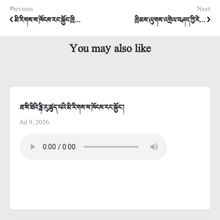
Previous
Next
མི་རིགས་ས་ཁོངས་རང་སྐྱོང་ཁྲི...
ཁྲིམས་ལུགས་འགྲེལ་བཤད་ཀྱི་རེ...
You may also like
ཐ་སི་ཐིའི་རྙི་རུ་ཚུད་པའི་མི་རིགས་ས་ཁོངས་རང་སྐྱོང་།
Jul 9, 2026