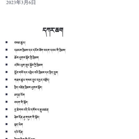
2023年3月6日
དཀར་ཆག
བསམ་ཚུལ།
དམངས་ཁྲིམས་དང་དངོས་ཟོག་བདག་དབང་གི་ཁྲིམས།
ཆོས་ལུགས་སྐོར་གྱི་ཁྲིམས།
འཁོར་ཡུག་སྲུང་སྐྱོབ་ཀྱི་ཁྲིམས།
སློབ་གསོ་དང་འབྲེལ་བའི་ཁྲིམས་དང་སྲིད་བྱུས།
གནས་ཚུལ་གསར་བྱུང་དཔྱད་བརྗོད།
སྲིད་འཛིན་ཁྲིམས་ལུགས་སྐོར།
མདུན་ངོས།
བདག་གི་སྐོར།
དྲ་ཚིགས་འདི་ཡི་དགོས་པ་རྒྱུ་མཚན།
ཉེས་དོན་ཞུ་གཏུག་གི་སྐོར།
སྐད་ཡིག
དཔེ་དོན།