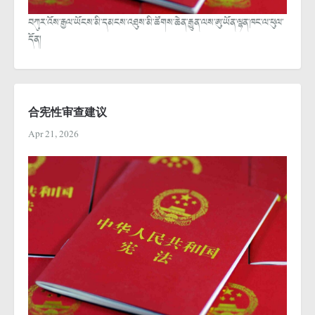
བཀུར་འོས་རྒྱལ་ཡོངས་མི་དམངས་འཐུས་མི་ཚོགས་ཆེན་རྒྱུན་ལས་ཨུ་ཡོན་ལྷན་ཁང་ལ་ཕུལ་
དོན།
合宪性审查建议
Apr 21, 2026